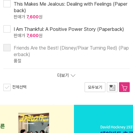
This Makes Me Jealous: Dealing with Feelings (Paper
back)
판매가
7,600
원
I Am Thankful: A Positive Power Story (Paperback)
판매가
7,600
원
Friends Are the Best! (Disney/Pixar Turning Red) (Pap
erback)
품절
더보기
전체선택
모두보기