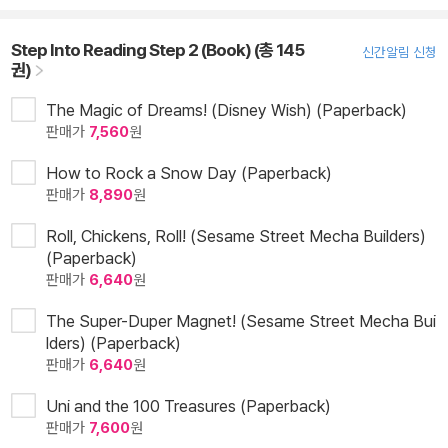
Step Into Reading Step 2 (Book) (총 145
신간알림 신청
권)
The Magic of Dreams! (Disney Wish) (Paperback)
판매가
7,560
원
How to Rock a Snow Day (Paperback)
판매가
8,890
원
Roll, Chickens, Roll! (Sesame Street Mecha Builders)
(Paperback)
판매가
6,640
원
The Super-Duper Magnet! (Sesame Street Mecha Bui
lders) (Paperback)
판매가
6,640
원
Uni and the 100 Treasures (Paperback)
판매가
7,600
원