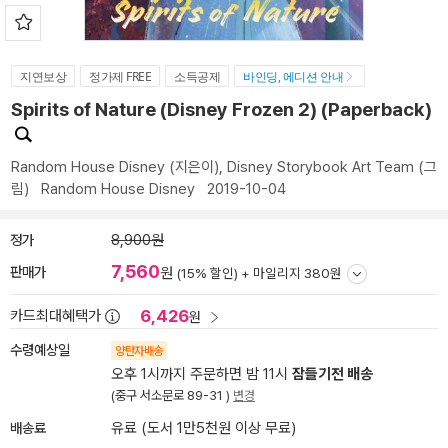
지연보상
정가제 FREE
소득공제
바인딩, 에디션 안내
Spirits of Nature (Disney Frozen 2) (Paperback)
Random House Disney
(지은이),
Disney Storybook Art Team
(그
림)
Random House Disney
2019-10-04
정가
8,900원
7,560
판매가
원
(15% 할인) +
마일리지 380원
6,426
카드최대혜택가
원
수령예상일
양탄자배송
오후 1시까지 주문하면 밤 11시
잠들기전 배송
(중구 서소문로 89-31 )
변경
배송료
유료 (도서 1만5천원 이상 무료)