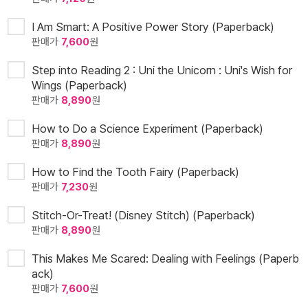
I Am Smart: A Positive Power Story (Paperback)
판매가
7,600
원
Step into Reading 2 : Uni the Unicorn : Uni's Wish for
Wings (Paperback)
판매가
8,890
원
How to Do a Science Experiment (Paperback)
판매가
8,890
원
How to Find the Tooth Fairy (Paperback)
판매가
7,230
원
Stitch-Or-Treat! (Disney Stitch) (Paperback)
판매가
8,890
원
This Makes Me Scared: Dealing with Feelings (Paperb
ack)
판매가
7,600
원