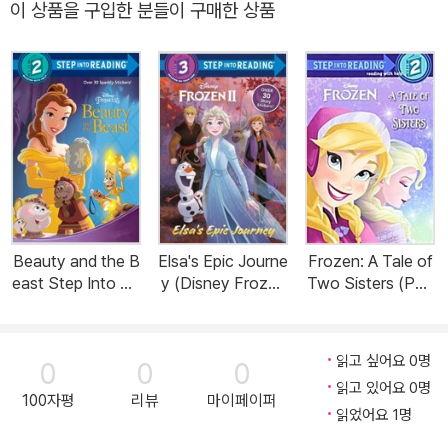
이 상품을 구입한 분들이 구매한 상품
Beauty and the B
Elsa's Epic Journe
Frozen: A Tale of
east Step Into Re
y (Disney Frozen
Two Sisters (Pap
ading (Disney Be
2) (Paperback)
erback)
auty and the Bea
st) (Paperback)
읽고 싶어요 0명
0
0
0
읽고 있어요 0명
100자평
리뷰
마이페이퍼
읽었어요 1명