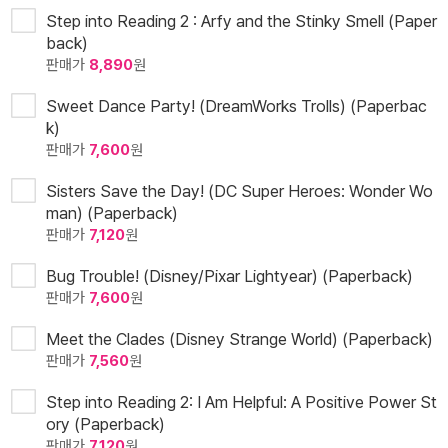
Step into Reading 2 : Arfy and the Stinky Smell (Paper
back)
판매가
8,890
원
Sweet Dance Party! (DreamWorks Trolls) (Paperbac
k)
판매가
7,600
원
Sisters Save the Day! (DC Super Heroes: Wonder Wo
man) (Paperback)
판매가
7,120
원
Bug Trouble! (Disney/Pixar Lightyear) (Paperback)
판매가
7,600
원
Meet the Clades (Disney Strange World) (Paperback)
판매가
7,560
원
Step into Reading 2: I Am Helpful: A Positive Power St
ory (Paperback)
판매가
7,120
원