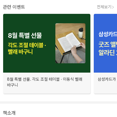
관련 이벤트
전체보기
8월 특별 선물. 각도 조절 테이블 · 이동식 빨래
삼성카드가 
바구니
책소개