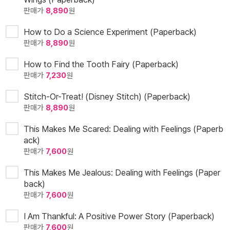
판매가
8,890
원
How to Do a Science Experiment (Paperback)
판매가
8,890
원
How to Find the Tooth Fairy (Paperback)
판매가
7,230
원
Stitch-Or-Treat! (Disney Stitch) (Paperback)
판매가
8,890
원
This Makes Me Scared: Dealing with Feelings (Paperb
ack)
판매가
7,600
원
This Makes Me Jealous: Dealing with Feelings (Paper
back)
판매가
7,600
원
I Am Thankful: A Positive Power Story (Paperback)
판매가
7,600
원