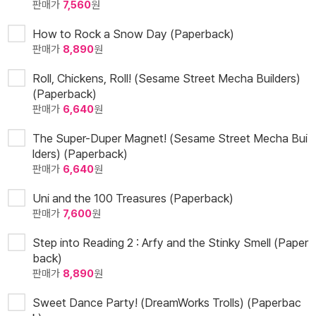
판매가
7,560
원
How to Rock a Snow Day (Paperback)
판매가
8,890
원
Roll, Chickens, Roll! (Sesame Street Mecha Builders)
(Paperback)
판매가
6,640
원
The Super-Duper Magnet! (Sesame Street Mecha Bui
lders) (Paperback)
판매가
6,640
원
Uni and the 100 Treasures (Paperback)
판매가
7,600
원
Step into Reading 2 : Arfy and the Stinky Smell (Paper
back)
판매가
8,890
원
Sweet Dance Party! (DreamWorks Trolls) (Paperbac