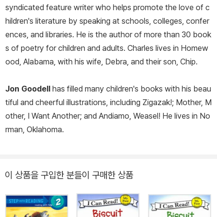
syndicated feature writer who helps promote the love of c
hildren's literature by speaking at schools, colleges, confer
ences, and libraries. He is the author of more than 30 book
s of poetry for children and adults. Charles lives in Homew
ood, Alabama, with his wife, Debra, and their son, Chip.
Jon Goodell
has filled many children's books with his beau
tiful and cheerful illustrations, including
Zigazak!
;
Mother, M
other, I Want Another
; and
Andiamo, Weasel!
He lives in No
rman, Oklahoma.
이 상품을 구입한 분들이 구매한 상품