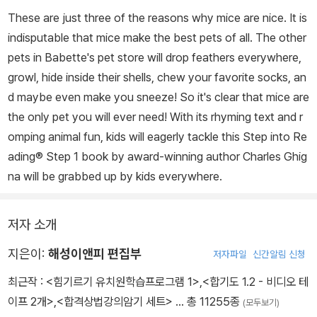
These are just three of the reasons why mice are nice. It is
indisputable that mice make the best pets of all. The other
pets in Babette's pet store will drop feathers everywhere,
growl, hide inside their shells, chew your favorite socks, an
d maybe even make you sneeze! So it's clear that mice are
the only pet you will ever need! With its rhyming text and r
omping animal fun, kids will eagerly tackle this Step into Re
ading® Step 1 book by award-winning author Charles Ghig
na will be grabbed up by kids everywhere.
저자 소개
지은이:
해성이앤피 편집부
저자파일
신간알림 신청
최근작 :
<힘기르기 유치원학습프로그램 1>
,
<합기도 1.2 - 비디오 테
이프 2개>
,
<합격상법강의암기 세트>
… 총 11255종
(모두보기)