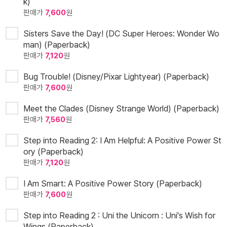
k)
판매가
7,600
원
Sisters Save the Day! (DC Super Heroes: Wonder Wo
man) (Paperback)
판매가
7,120
원
Bug Trouble! (Disney/Pixar Lightyear) (Paperback)
판매가
7,600
원
Meet the Clades (Disney Strange World) (Paperback)
판매가
7,560
원
Step into Reading 2: I Am Helpful: A Positive Power St
ory (Paperback)
판매가
7,120
원
I Am Smart: A Positive Power Story (Paperback)
판매가
7,600
원
Step into Reading 2 : Uni the Unicorn : Uni's Wish for
Wings (Paperback)