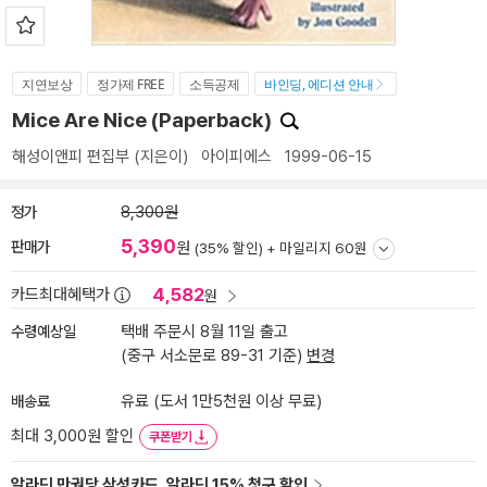
지연보상
정가제 FREE
소득공제
바인딩, 에디션 안내
Mice Are Nice (Paperback)
해성이앤피 편집부
(지은이)
아이피에스
1999-06-15
정가
8,300원
5,390
판매가
원
(35% 할인) +
마일리지 60원
4,582
카드최대혜택가
원
수령예상일
택배 주문시 8월 11일 출고
(중구 서소문로 89-31 기준)
변경
배송료
유료 (도서 1만5천원 이상 무료)
최대 3,000원 할인
쿠폰받기
알라딘 만권당 삼성카드, 알라딘 15% 청구 할인