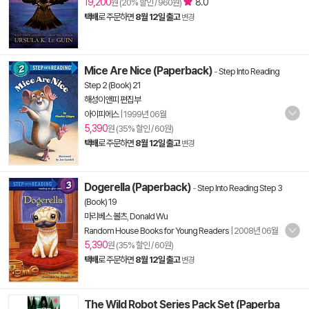
19,200
8.0
원 (20% 할인 / 960원)
택배
로 주문하면
8월 12일 출고
변경
Mice Are Nice (Paperback)
-
Step Into Reading
Step 2 (Book) 21
해성이앤피 편집부
아이피에스
|
1999년 06월
5,390
원 (35% 할인 / 60원)
택배
로 주문하면
8월 12일 출고
변경
Dogerella (Paperback)
-
Step Into Reading Step 3
(Book) 19
마리베스 볼츠
,
Donald Wu
Random House Books for Young Readers
|
2008년 06월
5,390
원 (35% 할인 / 60원)
택배
로 주문하면
8월 12일 출고
변경
The Wild Robot Series Pack Set (Paperba