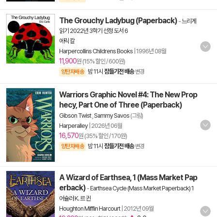
The Grouchy Ladybug (Paperback)
-
느리게
읽기 2022년 3학기 선정 도서 6
에릭 칼
Harpercollins Childrens Books
|
1996년 08월
11,900
원 (15% 할인 / 600원)
밤 11시
잠들기전 배송
양탄자배송
변경
Warriors Graphic Novel #4: The New Prop
hecy, Part One of Three (Paperback)
Gibson Twist
,
Sammy Savos
(그림)
Harperalley
|
2026년 06월
16,570
원 (35% 할인 / 170원)
밤 11시
잠들기전 배송
양탄자배송
변경
A Wizard of Earthsea, 1 (Mass Market Pap
erback)
-
Earthsea Cycle (Mass Market Paperback) 1
어슐러 K. 르 귄
Houghton Mifflin Harcourt
|
2012년 09월