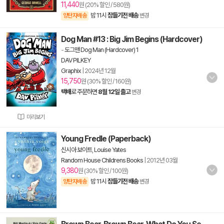
11,440
원 (20% 할인 / 580원)
밤 11시
잠들기전 배송
양탄자배송
변경
Dog Man #13 : Big Jim Begins (Hardcover)
-
도그맨 Dog Man (Hardcover) 1
DAV PILKEY
Graphix
|
2024년 12월
15,750
원 (30% 할인 / 160원)
택배
로 주문하면
8월 12일 출고
변경
미리보기
Young Fredle (Paperback)
신시아 보이트
,
Louise Yates
Random House Childrens Books
|
2012년 03월
9,380
원 (30% 할인 / 100원)
밤 11시
잠들기전 배송
양탄자배송
변경