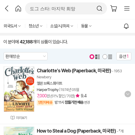
외국도서
청소년
소설/시/희곡
동물
이 분야에
42,188
개의 상품이 있습니다.
옵션
1
Charlotte's Web (Paperback, 미국판)
- 1953
Newbery
엘윈 브룩스 화이트
HarperTrophy
|
1974년 05월
7,000
9.4
원 (51% 할인 / 70원)
밤 11시
잠들기전 배송
양탄자배송
변경
미리보기
How to Steal a Dog (Paperback, 미국판)
- 『개