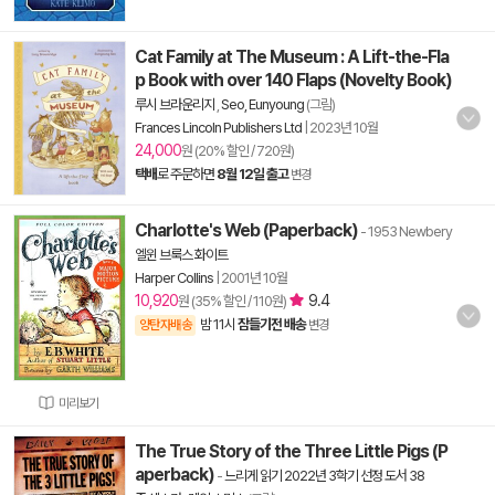
Cat Family at The Museum : A Lift-the-Fla
p Book with over 140 Flaps (Novelty Book)
루시 브라운리지
,
Seo, Eunyoung
(그림)
Frances Lincoln Publishers Ltd
|
2023년 10월
24,000
원 (20% 할인 / 720원)
택배
로 주문하면
8월 12일 출고
변경
Charlotte's Web (Paperback)
- 1953 Newbery
엘윈 브룩스 화이트
Harper Collins
|
2001년 10월
10,920
9.4
원 (35% 할인 / 110원)
밤 11시
잠들기전 배송
양탄자배송
변경
미리보기
The True Story of the Three Little Pigs (P
aperback)
-
느리게 읽기 2022년 3학기 선정 도서 38