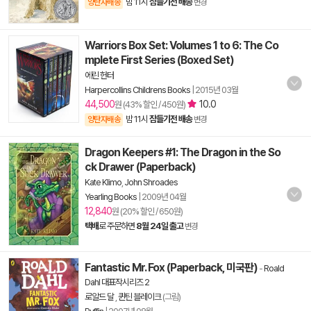
밤 11시
잠들기전 배송
양탄자배송
변경
Warriors Box Set: Volumes 1 to 6: The Co
mplete First Series (Boxed Set)
에린 헌터
Harpercollins Childrens Books
|
2015년 03월
44,500
10.0
원 (43% 할인 / 450원)
밤 11시
잠들기전 배송
양탄자배송
변경
Dragon Keepers #1: The Dragon in the So
ck Drawer (Paperback)
Kate Klimo
,
John Shroades
Yearling Books
|
2009년 04월
12,840
원 (20% 할인 / 650원)
택배
로 주문하면
8월 24일 출고
변경
Fantastic Mr. Fox (Paperback, 미국판)
-
Roald
Dahl 대표작시리즈 2
로알드 달
,
퀸틴 블레이크
(그림)