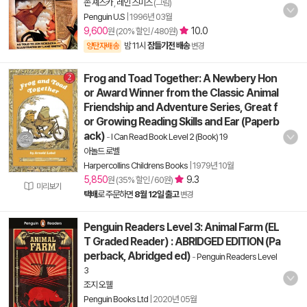
존 셰스카
,
레인 스미스
(그림)
Penguin U.S
|
1996년 03월
9,600
10.0
원 (20% 할인 / 480원)
밤 11시
잠들기전 배송
양탄자배송
변경
Frog and Toad Together: A Newbery Hon
or Award Winner from the Classic Animal
Friendship and Adventure Series, Great f
or Growing Reading Skills and Ear (Paperb
ack)
-
I Can Read Book Level 2 (Book) 19
아놀드 로벨
Harpercollins Childrens Books
|
1979년 10월
5,850
9.3
원 (35% 할인 / 60원)
미리보기
택배
로 주문하면
8월 12일 출고
변경
Penguin Readers Level 3: Animal Farm (EL
T Graded Reader) : ABRIDGED EDITION (Pa
perback, Abridged ed)
-
Penguin Readers Level
3
조지 오웰
Penguin Books Ltd
|
2020년 05월