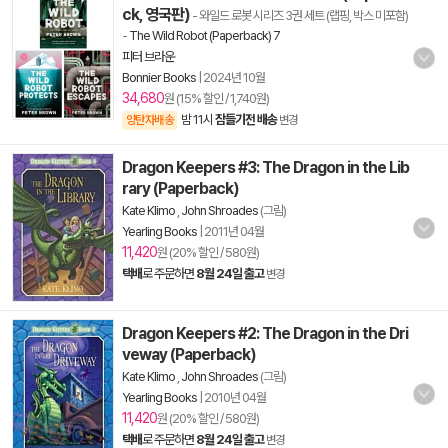
ck, 영국판)
- 와일드 로봇 시리즈 3권 세트 (랩핑, 박스 미포함)
-
The Wild Robot (Paperback) 7
피터 브라운
Bonnier Books
|
2024년 10월
34,680
원 (15% 할인 / 1,740원)
밤 11시
잠들기전 배송
양탄자배송
변경
Dragon Keepers #3: The Dragon in the Lib
rary (Paperback)
Kate Klimo
,
John Shroades
(그림)
Yearling Books
|
2011년 04월
11,420
원 (20% 할인 / 580원)
택배
로 주문하면
8월 24일 출고
변경
Dragon Keepers #2: The Dragon in the Dri
veway (Paperback)
Kate Klimo
,
John Shroades
(그림)
Yearling Books
|
2010년 04월
11,420
원 (20% 할인 / 580원)
택배
로 주문하면
8월 24일 출고
변경