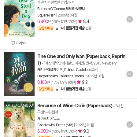
를 훔치는 완벽한 방법』원서
Barbara O'Connor
,
바바라 오코너
Square Fish
|
2009년 04월
6,400
8.4
원 (49% 할인 / 70원)
밤 11시
잠들기전 배송
양탄자배송
변경
미리보기
The One and Only Ivan (Paperback, Reprin
t)
- 『세상에서 단 하나뿐인 아이반』 원서, 2013 Newbery
캐서린 애플게이트
,
Patricia Castelao
(그림)
Harpercollins Childrens Books
|
2015년 01월
8,100
9.2
원 (47% 할인 / 90원)
밤 11시
잠들기전 배송
양탄자배송
변경
Because of Winn-Dixie (Paperback)
- 『내 친
구 윈딕시』원서
케이트 디카밀로
Candlewick Press (MA)
|
2021년 01월
6,600
9.0
원 (43% 할인 / 70원)