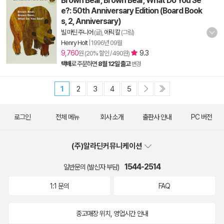
Brown Bear, Brown Bear, What Do You Se
e?: 50th Anniversary Edition (Board Book
s, 2, Anniversary)
빌 마틴 주니어
(글),
에릭 칼
(그림)
Henry Holt
|
1996년 09월
9,760
9.3
원 (20% 할인 / 490원)
택배
로 주문하면
8월 12일 출고
변경
1
2
3
4
5
로그인
전체 메뉴
회사 소개
출판사 안내
PC 버전
(주)알라딘커뮤니케이션
1544-2514
일반문의 (발신자 부담)
1:1 문의
FAQ
중고매장 위치, 영업시간 안내