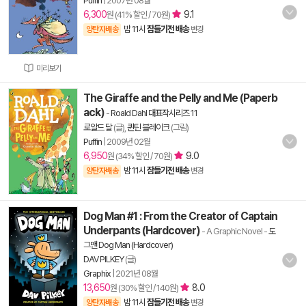
Puffin
|
2007년 08월
6,300
9.1
원 (41% 할인 / 70원)
밤 11시
잠들기전 배송
양탄자배송
변경
미리보기
The Giraffe and the Pelly and Me (Paperb
ack)
-
Roald Dahl 대표작시리즈 11
로알드 달
(글),
퀸틴 블레이크
(그림)
Puffin
|
2009년 02월
6,950
9.0
원 (34% 할인 / 70원)
밤 11시
잠들기전 배송
양탄자배송
변경
Dog Man #1 : From the Creator of Captain
Underpants (Hardcover)
- A Graphic Novel
-
도
그맨 Dog Man (Hardcover)
DAV PILKEY
(글)
Graphix
|
2021년 08월
13,650
8.0
원 (30% 할인 / 140원)
밤 11시
잠들기전 배송
양탄자배송
변경