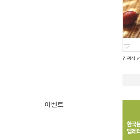
김광식 
이벤트