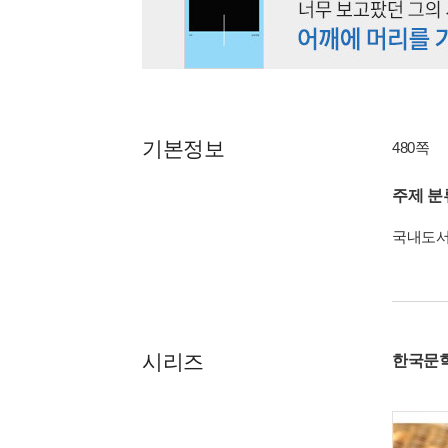
기본정보
480쪽
주제 분
국내도
시리즈
한국문