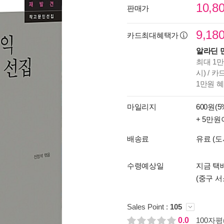
10,8
판매가
9,18
카드최대혜택가
알라딘 
최대 1만
시) / 
1만원 
마일리지
600원(5
+ 5만원
배송료
유료 (도
수령예상일
지금 택배
(중구 서
Sales Point :
105
0.0
100자평(