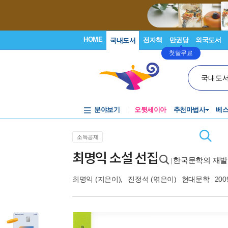
HOME
전자책
만권당
외국도서
국내도서
첫달무료
국내도
분야보기
오뒷세이아
추천마법사
베
소득공제
최명익 소설 선집
한국문학의 재발
|
최명익
(지은이),
진정석
(엮은이)
현대문학
200