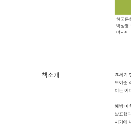
한국문학 
박상영 
여자>
책소개
20세기
보여준 작
이는 어
해방 이
발표했다
시기에 