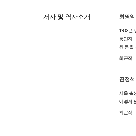
저자 및 역자소개
최명익
1903
동인지 
원 등을
최근작 :
진정석
서울 출
어떻게 볼
최근작 :