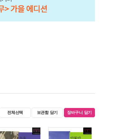
전체선택
보관함 담기
장바구니 담기