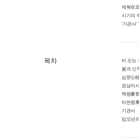
재북在北
시기의 
'기관사'
목차
비 오는 
봄과 신
심문心
장삼이
맥령麥
마천령
기관사
임오년의