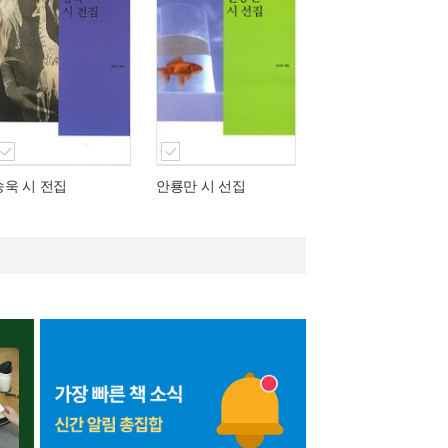
송욱 시 전집
안룡만 시 선집