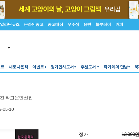
알라딘굿즈
온라인중고
중고매장
우주점
음반
블루레이
커피
서
스트
새로나온책
이벤트
정가인하도서
추천도서
작가와의 만남
북
견 작고문인선집
9-05-10
정가
12,000