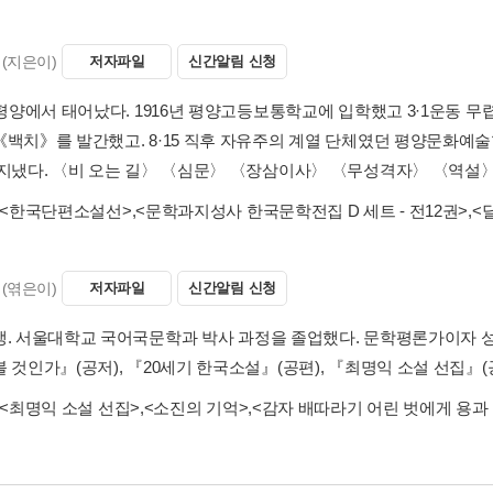
(지은이)
저자파일
신간알림 신청
년 평양에서 태어났다. 1916년 평양고등보통학교에 입학했고 3·1운동 
《백치》를 발간했고. 8·15 직후 자유주의 계열 단체였던 평양문화
 지냈다. 〈비 오는 길〉 〈심문〉 〈장삼이사〉 〈무성격자〉 〈역설〉
<한국단편소설선>
,
<문학과지성사 한국문학전집 D 세트 - 전12권>
,
<
(엮은이)
저자파일
신간알림 신청
생. 서울대학교 국어국문학과 박사 과정을 졸업했다. 문학평론가이자 성
 것인가』(공저), 『20세기 한국소설』(공편), 『최명익 소설 선집』(공
<최명익 소설 선집>
,
<소진의 기억>
,
<감자 배따라기 어린 벗에게 용과