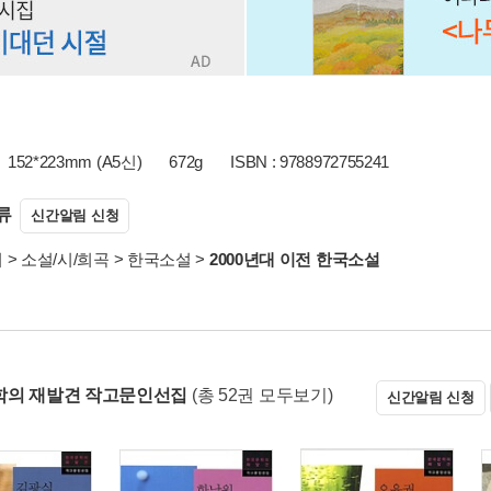
152*223mm (A5신)
672g
ISBN : 9788972755241
류
신간알림 신청
서
>
소설/시/희곡
>
한국소설
>
2000년대 이전 한국소설
학의 재발견 작고문인선집
(총 52권 모두보기)
신간알림 신청