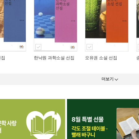
선집
한낙원 과학소설 선집
오유권 소설 선집
더보기