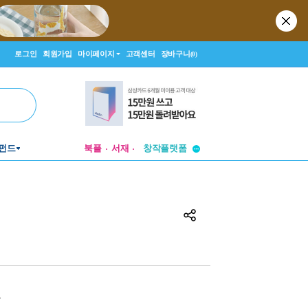
로그인
회원가입
마이페이지
고객센터
장바구니
(0)
투비컨티뉴드
펀드
북플
서재
창작플랫폼
투비컨티뉴드
원