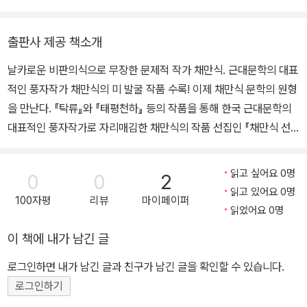
〈쑥국새〉, 〈순공있는 일요일〉, 〈사호일단〉 등을, 1938년에는 〈탁류〉
『발도르프 학교 외국어 교육』, 『신성한 씨앗』, 『에드먼드 버크 보수의
와 〈금의 열정〉 등의 일제강점기 세태를 풍자한 작품을 발표한다. 특
품격』, 『벤담과 밀의 공리주의』, 『존 스튜어트 밀의 사회주의론』, 『탐
히 장편 소설 〈태평천하〉와 〈탁류〉는 사회의식과 세태 풍자를 포괄적
출판사 제공 책소개
욕사회와 기독교 정신』, 『스스로 지키는 온건강』, 『생각을 확장하다』,
으로 보여주는 작품이다. 또한 1940년에 〈치안속의 풍속〉, 〈냉동어〉
날카로운 비판의식으로 무장한 문제적 작가 채만식. 근대문학의 대표
저서로 『채만식 문학과 풍자의 정신』, 『소설의 현실 비평의 논리』,
등의 단편 소설을 발표한 그는 1945년 고향으로 내려가 광복 후에
적인 풍자작가 채만식의 미 발굴 작품 수록! 이제 채만식 문학의 원형
『영어공부와 함께한 삶의 지혜를 찾는 글쓰기』, 편저로 『채만식 선
〈민족의 죄인〉 등을 발표하지만 1950년에 생을 마감한다.
을 만난다. 『탁류』와 『태평천하』 등의 작품을 통해 한국 근대문학의
집』, 『치숙』, 『원본비평정본 탁류』 등이 있다.
대표적인 풍자작가로 자리매김한 채만식의 작품 선집인 『채만식 선
집』이 <한국문학의 재발견-작고문인선집> 시리즈로 현대문학에서
출간되었다. 특히 이 선집은 근대문학의 대표적인 풍자작가 채만식이
읽고 싶어요 0명
0
0
2
특유의 작품세계를 온전히 구축하기 이전 시기의 글들과 지금까지 소
읽고 있어요 0명
100자평
리뷰
마이페이퍼
개되지 않았던 미 발굴 작품을 묶어 채만식 문학의 원형을 구성하는
읽었어요 0명
다양한 내용과 형식들을 더욱 더 풍부하게 보여주고 있다. 한국 근대
이 책에 내가 남긴 글
작가들 가운데 채만식만큼 문제적인 인물은 드물다. 그의 작품과 그
속에 담긴 문제의식을 찬찬히 살펴보면, 한국 근대의 물질생활과 정
로그인하면 내가 남긴 글과 친구가 남긴 글을 확인할 수 있습니다.
신세계를 우리 스스로 깊이 성찰할 계기를 가질 수 있다. 식민과 분단
로그인하기
이라는 격동적인 시대를 살다 간 채만식. 때문에 그의 작품들 역시 역