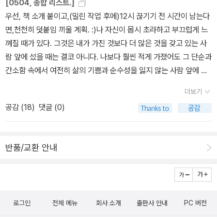
[0504, 종합 리스트.]
버렸다. 덕분에 교통비 몇 천원 굳었고, 시내버스 타고 오는 시간이 조
우선, 책 소개 붙이고,(밀린 작업 후에)12시 끊기기 전 시간이 남는다
금 늘어났을 뿐.ㅜㅜ군산에서 광주역까지는 12,000원(?)쯤 이었고,
면,천천히 덧붙임 끼울 계획. :)나 자신이 몹시 초라하고 부끄럽게 느
광주송정역까지는 8,200원이었다. 광주역에서 부족분을 내야겠구
껴질 때가 있다. 그것은 내가 가진 것보다 더 많은 것을 갖고 있는 사
나 생각했는데 아무도 표를 받지 않고 그냥 나오게 되어 있더란 말이
람 앞에 섰을 때는 결코 아니다. 나보다 훨씬 적게 가졌어도 그 단순과
지비~ ^^ << 펼친 부분 접기 <<드디어 군산역 도착!아치님께 전화
간소함 속에서 여전히 삶의 기쁨과 순수성을 잃지 않는 사람 앞에 섰
하니 12시쯤 나오겠다고 기다리란다. 다시 '도가니'에 열중~ 너무 참
을 때이다. 그때 나는 나 자신이 몹시 초라하고 가난하게 되돌아보인
담해서 눈물을 찔끔거리며 읽고 있는데~~ 아치님과 옥찌와 민이 나
더보기
다. (44쪽)내 마음 따로 있고 네 마음 따로 있는 것이 아니다. 마음은
왔다. 방가방가~~ ^^그리고 뽀님이 도착해서 악수를 나누었지만 이
공감 (
18
)
댓글 (0)
하나이다. 한 뿌리에서 파생된 가지가 내 마음이고 당신의 마음이다.
나이에도 낯가림하는지 별로 할 말이 생각나지 않아 뻘줌하게 서 있
어렵고 불행한 사람의 이야기를 들으면 우리가 눈물짓는 것도 그 때
다가 양해를 구하고 '도가니'를 읽었다. 대합실 TV에서 무릎팍도사에
문이다. 왜냐하면 같은 뿌리에서 나누어진 한쪽 가지가 그렇게 아파
비야언니가 나왔지만, 오늘은 공지영에게 올인이다. 1시쯤 조선인님
반품/교환 안내
하기 때문에 함께 아파하지 않을 수가 없는 것이다. 그것이 마음의 메
과 마로, 해람, 휘모리님과 라주미힌님이 도착했다. 조선인님은 살짝
아리이다.마음이 맑고 투명해야 평온과 안정을 갖는다. 마음의 평화
올렸던 사진을 봤음에도 누군지도 모르고 반가워하니 인사를 했고,
로움과 안정이야말로 행복과 자유에 이르는 지름길이다. (161쪽)젖
휘모리님은 댓글로 친숙해진 사이라 무지 반가웠다. 라주미힌님은 서
은 눈, 어리고 여린 것에 대한 응시장석남의 시는, 보는 것과 듣는 것
재에 종종 언급하던 피부나 헤어스타일 얘기와 서재이미지 때문에 여
로그인
전체 메뉴
회사 소개
출판사 안내
PC 버전
으로 대별된다. 그는 달과 별, 집과 길, 저녁해와 가파른 생애를 보고,
자분인가 생각한 적도 있었는데 미남 청년이라 또 반가웠고... ^^아치