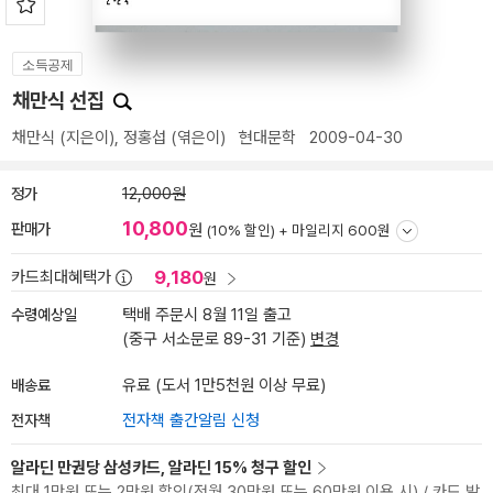
소득공제
채만식 선집
채만식
(지은이),
정홍섭
(엮은이)
현대문학
2009-04-30
정가
12,000원
10,800
판매가
원
(10% 할인) +
마일리지 600원
9,180
카드최대혜택가
원
수령예상일
택배 주문시 8월 11일 출고
(중구 서소문로 89-31 기준)
변경
배송료
유료 (도서 1만5천원 이상 무료)
전자책
전자책 출간알림 신청
알라딘 만권당 삼성카드, 알라딘 15% 청구 할인
최대 1만원 또는 2만원 할인(전월 30만원 또는 60만원 이용 시) / 카드 발