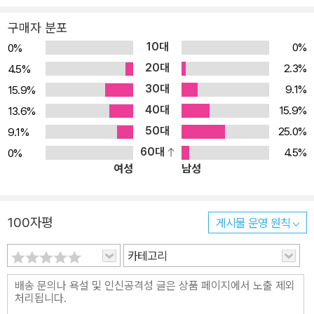
사적 격변의 현상과 본질을 치밀하게 추적하여 형상화해놓고 있으며,
구매자 분포
그런 만큼 그의 작품들은 오늘날의 우리 삶을 되돌아볼 수 있는 하나
10대
0%
0%
의 거울이 된다. 채만식은 자신이 시대와 사회에 대해 어떤 문제의식
20대
2.3%
4.5%
을 갖고 있으며, 그것이 왜 그로 하여금 풍자 작품을 쓰게 했는지를 작
30대
9.1%
15.9%
품 속에서 보여주는 작가이다. 돈을 위해 딸을 파는 부모, 노예 같은
40대
시집살이 끝에 도망치는 소녀 등 채만식 소설의 등장인물들은 모두
15.9%
13.6%
전통적인 가족 또는 마을 공동체의 근본적인 붕괴를 보여주는 상징적
50대
25.0%
9.1%
인 인물들로, 작가는 이들을 통해 자신의 시대와 사회에 대해 어떤 문
60대
4.5%
0%
여성
남성
제의식을 갖고 있었고, 또 그것이 왜 그로 하여금 풍자 작품의 창작으
로 나아가게 했는지를 보여주고 있다. * <한국문학의 재발견-작고문
인선집>은 문학사적으로 중요한 위치를 차지하나 작품이 제대로 정
100자평
게시물 운영 원칙
리되어 있지 않은 작고문인들의 충실한 작품집을 발간하기 위해 기획
된 시리즈이다. 한국문화예술위원회가 기획하고 현대문학이 펴내는
카테고리
이 총서는 앞으로 한국문학사의 가치를 정리·보존해 궁극적으로는 우
리 문학의 위상을 확립하는 데 기여하고자 한다.