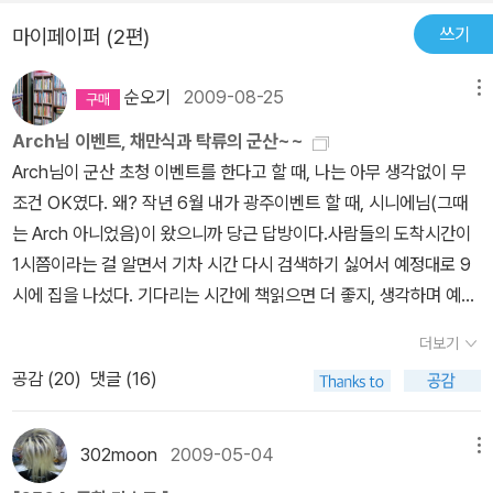
쓰기
마이페이퍼 (2편)
순오기
2009-08-25
메뉴
Arch님 이벤트, 채만식과 탁류의 군산~~
Arch님이 군산 초청 이벤트를 한다고 할 때, 나는 아무 생각없이 무
조건 OK였다. 왜? 작년 6월 내가 광주이벤트 할 때, 시니에님(그때
는 Arch 아니었음)이 왔으니까 당근 답방이다.사람들의 도착시간이
1시쯤이라는 걸 알면서 기차 시간 다시 검색하기 싫어서 예정대로 9
시에 집을 나섰다. 기다리는 시간에 책읽으면 더 좋지, 생각하며 예약
주문으로 받아놓고도 읽기 겁내던 '도가니'를 가져 갔다. 28일 광주에
더보기
오는 공지영씨를 만나기 전에 봐야 하기도 했고...열차홈이나 열차에
공감 (
20
)
댓글 (16)
서 '도가니'에 빠져 군산에 못 갈 뻔했다.익산에서 환승할 때 엉뚱한홈
으로 나가 책만 읽다가 건너편으로 군산행 열차가 들어오기에 죽음을
무릎쓰고 철길 횡단......ㅜㅜ>> 접힌 부분 펼치기 >> 돌아올 땐 익산
302moon
2009-05-04
메뉴
에서 광주송정행 열차를 타야하는데 조금 먼저 온 광주행 열차를 타