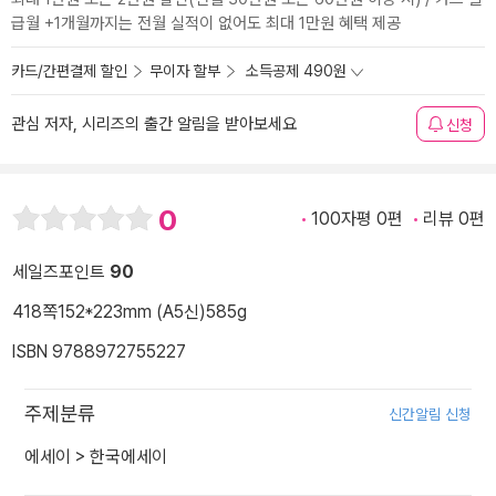
급월 +1개월까지는 전월 실적이 없어도 최대 1만원 혜택 제공
카드/간편결제 할인
무이자 할부
소득공제 490원
관심 저자, 시리즈의 출간 알림을 받아보세요
신청
0
100자평 0편
리뷰 0편
세일즈포인트
90
418쪽
152*223mm (A5신)
585g
ISBN 9788972755227
주제분류
신간알림 신청
에세이
>
한국에세이