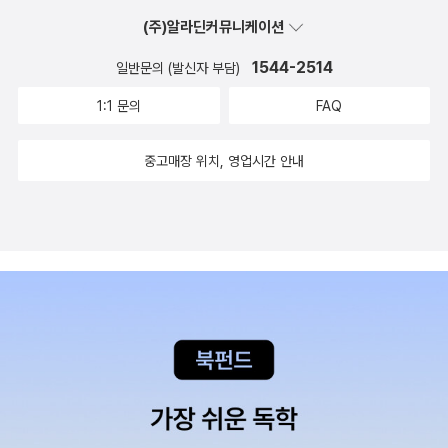
숨쉬는 소리와 쌀 안치는 소리, 배호의 노래, 나무들이 뿌리를 가지런
님 차에는 조선인님 가족이 타고, 우린 택시를 타고 식당으로 먼저 와
(주)알라딘커뮤니케이션
히 하는 소리를 듣는다. 그러나 이 청각이미지들도 젖은 귀로 듣는 것
서 기다리는 중~ 솥바닥을 긁는 아주머니에게 깜밥도 얻어 먹고 김치
이어서, 젖은 눈이 본 것, 또는 보려는 것과 멀리 떨어져 있지 않다. 어
1544-2514
일반문의 (발신자 부담)
를 담그는 것도 구경했다. 점심을 먹고 나오면서도 식탁에 있던 깜밥
리고 여린 것들에 대한 편애와 배려에서 비롯되는 따뜻함과 순함, 그
을 들고 나온 어른이나 아이나 다 맛나게 먹었다.ㅋㅋ 깜밥이 뭔 줄 아
1:1 문의
FAQ
리고 느림이 ‘젖은 눈의 시학’을 구성하고 추진한다. 그러나 젖은 눈의
시나요?^^식당에서 합류한 머큐리님과 정군님, 뻘줌하게 인사를 나
시학이 그렇게 허약한 것은 아니다. 허약하기는커녕, 거기에는 세상
누고 일단은 금강산도 식후경! 엄마가 해주는 것 같은 소고기 무국에
중고매장 위치, 영업시간 안내
의 아픔을 외면하지 않고 거기에 동참하겠다는, 그것과 하나가 되겠
반찬을 곁들인 소박한 밥상~ 라주미힌님은 시래기국을 먹고 싶었다
다는 단호한 신념이 바탕에 깔려 있다. 그리고 진정한 단호함이 늘 그
는데 아치님이 소고기 무국으로 통일했다. 소고기 무국을 언제 먹어
렇듯이 그 단호함은 섬세함과 민감함에서 나온다. _이문재(시인)그의
봤는지 기억도 잘 안나는데 맛있더라~ 나는 왜, 우리집에선 소고기
시는 맑다. 새의 죽음조차도 맑다. 그 빈자리는 빈자리대로 맑다. 이
무국을 한번도 안 끓인 것 같을까? 음~ 소고기를 사먹지 않기 때문에
맑음이 여리고 순한 것들에 대한 가없이 따스한 응시를 낳았다. 이 응
~ 아니, 나는 소고기는 육개장이나 미역국만 끓인 것 같다. 다음엔 소
시는 고요하다. 몰래 숨어 피는 꽃처럼 그저 소리없이 그 새순을 틔울
고기 무국도 끓여봐야겠다. 우리 친정엄마는 잘 해주셨는데... ^^붙임
뿐이다. 그래서 ‘젖은 눈’의 응시는 나약하지 않다. 오히려 나약함은
성 있는 지민이는 라주미힌님, 뽀님, 머큐리님, 정군님~ 누구에게나
나약함 그 자체가 되어 나약하지 않은 것들을 이겨낸다. 여린 것들에
착착 잘 안겼던가~~ ^^점심을 먹고 나선 길~ 다들 찻집보다는 걷자
대한 그 지독한 편애는 눈부시게 아름답다. 그 풍경에 대해 말하는 게
는 쪽으로 의견이 모아져서 군산 시내 트래킹!꽃남은 꽃남을 알아보
어쩌면 장석남 시인의 몫이었으리라. 우리는 그의 위로를 달게 받으
는지 해람이는 라주미힌님께 찰싹 감겨서, 뭔가 맞지않는지 다른포즈