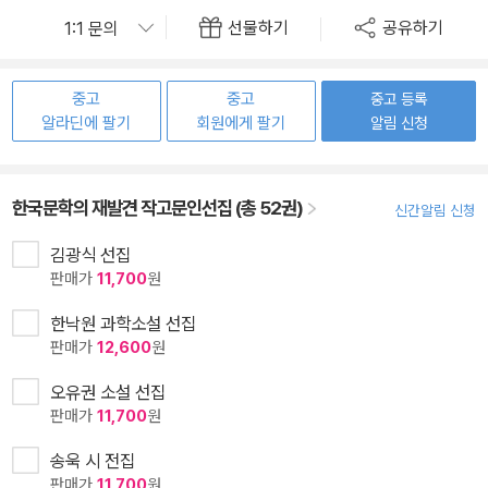
선물하기
공유하기
중고
중고
중고 등록
알라딘에 팔기
회원에게 팔기
알림 신청
한국문학의 재발견 작고문인선집 (총 52권)
신간알림 신청
김광식 선집
판매가
11,700
원
한낙원 과학소설 선집
판매가
12,600
원
오유권 소설 선집
판매가
11,700
원
송욱 시 전집
판매가
11,700
원