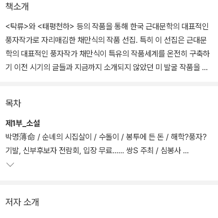
책소개
<탁류>와 <태평천하> 등의 작품을 통해 한국 근대문학의 대표적인
풍자작가로 자리매김한 채만식의 작품 선집. 특히 이 선집은 근대문
학의 대표적인 풍자작가 채만식이 특유의 작품세계를 온전히 구축하
기 이전 시기의 글들과 지금까지 소개되지 않았던 미 발굴 작품을 묶
은 작품집이다.
목차
채만식은 자신이 시대와 사회에 대해 어떤 문제의식을 갖고 있으며,
그것이 왜 그로 하여금 풍자 작품을 쓰게 했는지를 작품 속에서 보여
제1부_소설
주는 작가이다. 그는 작품들을 통해 자신의 시대와 사회에 대해 어떤
박명薄命 / 순녜의 시집살이 / 수돌이 / 봉투에 든 돈 / 해학?풍자?
문제의식을 갖고 있었고, 또 그것이 왜 그로 하여금 풍자 작품의 창작
기발, 신부후보자 전람회, 입장 무료…… 쌍S 주최 / 심봉사
으로 나아가게 했는지를 보여주고 있다.
제2부_가상좌담회·짧은 희곡
저자 소개