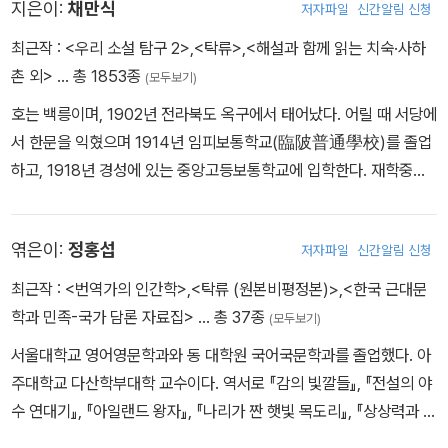
지은이:
채만식
저자파일
신간알림 신청
최근작 :
<우리 소설 탐구 2>
,
<탁류>
,
<해설과 함께 읽는 치숙·사하
촌 외>
… 총 1853종
(모두보기)
호는 백릉이며, 1902년 전라북도 옥구에서 태어났다. 어릴 때 서당에
서 한문을 익혔으며 1914년 임피보통학교(臨陂普通學校)를 졸업
하고, 1918년 경성에 있는 중앙고등보통학교에 입학한다. 재학중에
집안 어른들의 권고로 결혼했으나 행복하지 못했다. 1922년 중앙고
등보통학교를 마치고 일본 와세다 대학(早稻田大學) 부속 제1고등
엮은이:
정홍섭
저자파일
신간알림 신청
학원 문과에 입학하지만 이듬해 공부를 중단하고 동아일보 기자로 입
사했다가 1년여 만에 그만둔다. 1924년 단편 〈세 길로〉가 ‘조선문
최근작 :
<번역가의 인간학>
,
<탁류 (원본비평정본)>
,
<한국 근대문
단’에 추천되면서 문단에 등단한다. 그 뒤 〈산적〉을 비롯해 다수의 소
학과 민족-국가 담론 자료집>
… 총 37종
(모두보기)
설과 희곡 작품을 발표하지만 별반 주목을 끌지 못했다. 1932년 〈부
서울대학교 영어영문학과와 동 대학원 국어국문학과를 졸업했다. 아
촌〉, 〈농민의회계〉, 〈화물자동차〉 등 동반자적인 경향의 작품을, 193
주대학교 다산학부대학 교수이다. 역서로 『감의 빛깔들』, 『전설의 야
3년 〈인형의 집을 나와서〉, 1934년 〈레디메이드 인생〉 등 풍자적인
수 연대기』, 『아일랜드 왕자』, 『나리가 짠 햇빛 목도리』, 『상상력과 인
작품을 발표하여 작가로서의 기반을 굳힌다. 1936년에는 〈명일〉과
지학』, 『파르치팔과 성배 찾기』, 『코페르니쿠스: 투쟁과 승리의 별』,