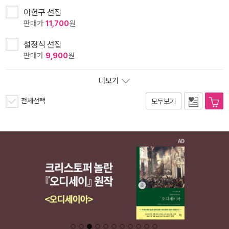
이헌구 선집
판매가
11,700
원
설정식 선집
판매가
9,900
원
더보기
전체선택
모두보기