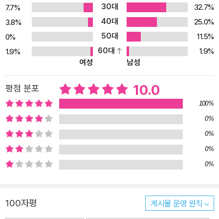
30대
32.7%
7.7%
은 분명 중요하지만, 그것이 실제 네트워크 장비와 소프트웨어에서
40대
25.0%
3.8%
어떻게 구현되는지를 아는 것은 또 다른 문제다. 실제 네트워크 환경
50대
11.5%
0%
에서는 스위치, 라우터, DHCP 등이 얽혀 복합적으로 작동한다. 즉
60대
1.9%
1.9%
현실에서 데이터는 각 네트워크 계층을 넘나든다. 단순히 이론 암기
여성
남성
만으로는 이해하기 어렵다는 말이다. 이를 극복하려면 해당 네트워크
계층이 실제 장비와 소프트웨어로 어떻게 구현되고, 데이터가 어느
10.0
평점 분포
경로로 이동하는지를 분석해야 한다. 하드웨어와 소프트웨어를 통합
100%
적으로 연결하고 이해해야 한다는 말이다. 따라서 저자는 네트워크
0%
장비와 소프트웨어 내부에서 구체적으로 무슨 일이 일어나는지를 파
0%
고든다. 예를 들어 TCP가 신뢰성 있는 통신을 보장한다고 설명하는
데서 멈추지 않는다. ACK 번호와 시퀀스 번호를 주고받으며 데이터
0%
조각(세그먼트)의 누락을 확인하고, 재전송을 요청하는 일련의 과정
0%
을 설명하면서 구체적인 패킷 교환 작동을 명쾌하게 설명한다. 독자
는 이 과정을 거치면서 막연하던 ‘신뢰성’이라는 개념이 어떤 구체적
100자평
게시물 운영 원칙
인 모습으로 구현되는지를 이해하며, 바로 이때 현실에 존재하는 네
트워크의 진짜 모습을 알게 된다. 복잡한 개념과 원리, 작동 방식을 다