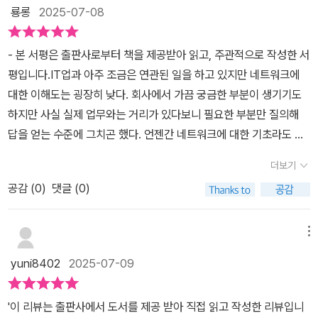
초적인 의문점부터 라우터와 터널링의 개념 같이 꼭 알아야 할 지식
룡롱
2025-07-08
들이 빼곡히 담겨져 있습니다. 몇년 전 http와 https의 문제로 나라
전체가 시끄러웠던 적이 있습니다. 텔레비젼 뉴스를 보면 https로 시
- 본 서평은 출판사로부터 책을 제공받아 읽고, 주관적으로 작성한 서
작되는 주소에 대한 인터넷 검열이 어쩌고 하는 이야기가 계속해서
평입니다.IT업과 아주 조금은 연관된 일을 하고 있지만 네트워크에
흘러나왔습니다. 나는 저게 무슨 내용인지 알 수 없는데 도대체 저게
대한 이해도는 굉장히 낮다. 회사에서 가끔 궁금한 부분이 생기기도
뭐길래 온 나라가 시끌시끌했던 걸까요? 이 책은 도메인이 무엇인지
하지만 사실 실제 업무와는 거리가 있다보니 필요한 부분만 질의해
웹브라우저가 그것을 어떻게 해석하는지 부터 설명해 갑니다. 클라이
답을 얻는 수준에 그치곤 했다. 언젠간 네트워크에 대한 기초라도 공
언트의 요청에 대해 서버가 응답하는 과정을 그림과 도표를 통해 상
부해보고자 마음먹었지만 항상 작심삼일로 끝나곤 했다.그러다 이번
세히 설명해 줍니다. 책에선 파이프를 통해 소켓이 연결되면 데이터
더보기
에 네트워크에 대한 이해도를 높여줄 책을 만났다. 'IT 업무의 기본이
가 이동하는 것으로 표현되는 데, 프로그램 상에서 벌어지는 전기적
공감 (
0
)
댓글 (0)
되는 네트워크 구조 원리 교과서'란 제목의 이번 책은 네트워크 장비
신호의 일을 물리적으로 풀어 설명해 주니 더 이해하기 쉬웠습니
업체 및 통합 업체에서 오랜 기간 일해온 전문가인 저자가 쓴 네트워
다. 어린 시절 인터넷 공유기로 데이터를 나눠 쓰면 통신사에서 데이
크 입문서로, 웹 브라우저에 URL을 입력한 순간부터 웹 페이지가 화
메뉴
터를 차단했던 기억이 납니다. 그런데 일반 전기의 경우 멀티 콘센트
면에 출력되기까지의 과정을 세부적으로 구분해 어떤 일들이 벌어지
로 나눠 쓰더라도 전기 회사에서 확인할 방법이 없는데, 인터넷 데이
yuni8402
2025-07-09
는지를 설명한 책이다. 책은 네트워크의 기본 개념부터 시작하여, O
터의 경우 공유기로 분배하는 걸 통신사가 어떻게 알아채는 건가 하
SI 7계층과 TCP/IP 모델의 각 계층별 역할을 상세히 설명한다. 이
는 궁금증이 있었습니다. 이 책을 읽으며 라우터의 개념에 대해 배웠
'이 리뷰는 출판사에서 도서를 제공 받아 직접 읽고 작성한 리뷰입니
어 HTTP, FTP, SMTP 등 주요 프로토콜의 동작 원리와 실제 통신