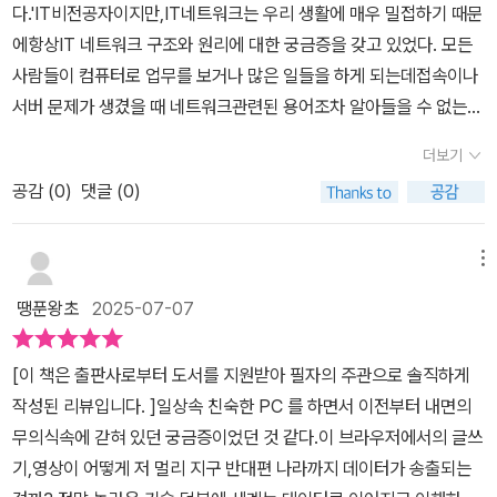
고, 데이터 송수신의 작동 원리와 프로세스에 대해 이해할 수 있게 되
다.'IT비전공자이지만,IT네트워크는 우리 생활에 매우 밀접하기 때문
과정에서의 메시지 교환 방식 및 라우터, 스위치, 방화벽 등 네트워크
었습니다. 라우터의 개념은 제가 생각하는 것보다 훨씬 넓고 다양했
에항상IT 네트워크 구조와 원리에 대한 궁금증을 갖고 있었다. 모든
장비의 기능과 역할을 소개한다. 한편, IP, 서브넷팅, NAT, DHCP
습니다. 제가 라우터라고 생각했던 기기는 실제론 극히 일부의 역할
사람들이 컴퓨터로 업무를 보거나 많은 일들을 하게 되는데접속이나
등 네트워크 주소 관리 기법 및 보안과 관련된 내용들도 자세히 다룬
만 수행하는 좁은 개념이란 걸 깨닫게 되었습니다. 데이터의 여정을
서버 문제가 생겼을 때 네트워크관련된 용어조차 알아들을 수 없는
다. 마지막으로, 무선 네트워크, VPN, 클라우드 네트워크 등 최신 네
함께 하며 돌고 돌아 나의 웹브라우저에 응답하는 과정을 함께 하며
현실에 답답함을품게 되어 배우고자 했으나생소한용어와 복잡한 구
트워크 기술 동향과 실무 적용 사례까지 포함해 이 책 한권만 읽으면
더보기
네트워크를 보는 시야를 가질 수 있게 되었습니다. 결코 쉽지 않지만,
조에 포기하곤 했었다. 이책은 IT 네트워크 구조와 원리에 대해최대
네트워크의 기초부터 최신 동향 및 실무까지 일정 수준 이해가 가능
전자공학이나 컴퓨터 공학에 대한 기본 소양이 있으신 분들이라면 이
공감 (
0
)
댓글 (0)
한쉽게 풀어서 차근차근 설명해주고 있다. 컴퓨터를처음 켰을 때 보
하도록 했다.평소 인터넷 사용을 매우 간단하게만 생각해왔다. 하지
책을 통해 데이터가 어떻게 전기적 신호로 변환되며 어떻게 전달되고
이는 웹브라우저부터 시작하여 TCP/IP와 랜드라이버를 거쳐허브와
만 책을 읽으며 그 속에 HTTP 메시지 생성, DNS 질의, 프로토콜 스
역할을 수행하는 지에 대해 분명한 이해를 가지게 되실 겁니다. 직장
라우터를 지나고통신회선을통해 외부로 전달되며대용량광케이블을
메뉴
택의 역할, 라우터와 스위치의 중계, 방화벽 통과, 서버의 응답 등 우
에서 마주하게 되는 TCP, ADSL, LAN 어댑터 같은 단어의 본래 뜻
통해 여러 프로바이더를 거쳐최종목적지인 서버까지 접근하는데서버
리가 매일 당연하게 사용하는 인터넷과 네트워크가 실은 얼마나 복잡
땡푼왕초
2025-07-07
을 알게 되는 것만으로도 이 책은 큰 수확이 됩니다. IT 업무를 수행
의방화벽과 캐시서버를 거쳐마지막웹서버 및 소프트웨어까지 가는
하고 정교하게 설계된 시스템인지 다시 한번 깨닫게 되었다. 여러 신
하며 꼭 알아야 하는 네트워크 개념만 골라 배우고 싶다면 이 책, IT
여정이다. 네트워크탐험의 흐름이라 명명하며최대한쉽고 친근하게
호체계나 패킷, 헤더 등 데이터 송수신을 위한 프로토콜 등도 흥미로
[이 책은 출판사로부터 도서를 지원받아 필자의 주관으로 솔직하게
업무의 기본이 되는 네트워크 구조 원리 교과서를 통해 공부를 시작
다가갈 수 있도록가시성좋게 단계별 흐름을 설명해주어서 초보자의
웠지만 개인적으론 네트워크 기기 부분이 더 재미있었다. LAN어댑
작성된 리뷰입니다. ]​일상속 친숙한 PC 를 하면서 이전부터 내면의
해 보세요. 우리가알아야 할 네트워크 시스템의 모든 것을 이 책이 쉽
입장에서 이해하기가 매우 수월했다. 전문용어나생소한 단어에는 주
터와 중계기 허브, 잡음을 방지하기 위한 트위스트 페어 케이블 구조,
무의식속에 갇혀 있던 궁금증이었던 것 같다.이 브라우저에서의 글쓰
고 명확하게 알려줄 것입니다.
석을 달아모르는단어를 별도로 확인하며전체적인흐름을 어느 정도
네트워크 보안 등록시 항상 물어보는 MAC 주소, 라우터의 다양한 역
기,영상이 어떻게 저 멀리 지구 반대편 나라까지 데이터가 송출되는
따라갈 수 있었다. IT네트워크 구조와 원리에 대해 매우체계적이고
할과 기능, 광케이블에 대한 설명 등을 통해 평소 한두번씩 들어본 네