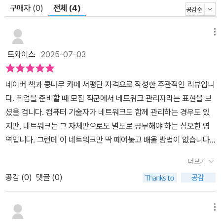
구매자 (0)
전체 (4)
를 더했다. 네트워크는 IT 산업의 인프라다. 네트워크를 깊이 이해한
다면 웹 개발, 시스템 관리, 정보 보안 등 어느 분야에서도 활약할 수
메뉴
있는 기초 체력을 다질 수 있다. 자격증 공부든 회사 업무 수행이든 네
트워크라는 거대한 미로에서 길을 잃은 경험이 있다면, 주저 없이 이
트와이스
2025-07-03
책을 선택해 보자. 지금까지 접했던 기술 해설서 중에서 가장 믿음직
하고 친절한 안내자가 돼준다. 이 책을 나침반 삼아 네트워크 모험을
네이버 책과 콩나무 카페 서평단 자격으로 작성한 주관적인 리뷰입니
끝낼 때쯤, 네트워크가 더는 장애물이나 넘지 못할 산처럼 보이지 않
다. 취업을 준비할 때 모집 직군에서 네트워크 관리자라는 표현을 보
을 것이다.
셨을 겁니다. 컴퓨터 기술자가 네트워크도 함께 관리하는 경우도 있
지만, 네트워크는 그 자체만으로도 별도로 공부해야 하는 심오한 영
역입니다. 그런데 이 네트워크만 딱 떼어놓고 배울 방법이 없습니다.
궁금한 것은 많은데 물어볼 곳도 마땅치 않습니다. 도대체 네트워크
더보기
는 어떻게 준비해야 하는 것일까요? 보누스에서 출간된 IT 업무의 기
공감 (
0
)
댓글 (0)
본이 되는 네트워크 구조 원리 교과서는 제목 그대로 IT 업무를 하면
서 알아야 할 네트워크의 모든 것을 알려주는 종합 테크서적입니
다. 우리가 작성한 데이터가 어떤 경로를 통해 이동하는 지에 대한 기
메뉴