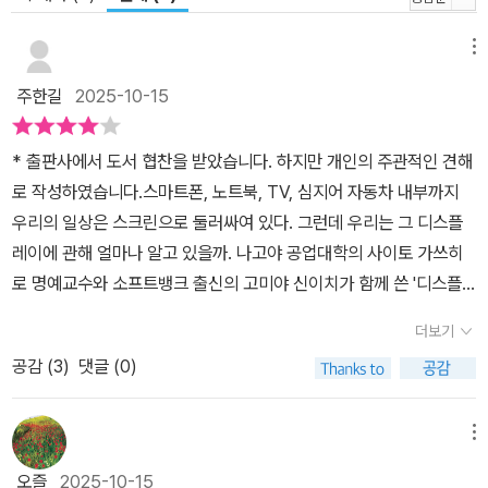
업을 걱정한다. 한때 시장을 주도하는 위치였으나 지금은 중국에 선
두를 빼앗긴 모습이다. 다만 OLED 시장에서는 중국과 여전히 경쟁
메뉴
중이고, 마이크로(미니) LED · 양자점(퀀텀닷) 등 신기술을 개발하
며 새로운 기회를 모색하고 있다. 과연 디스플레이 시장은 앞으로 어
주한길
2025-10-15
떻게 전개될까. 이 같은 질문에도 《디스플레이 구조 교과서》는 좋은
길잡이가 돼줄 것이다. 디스플레이 산업에 투자하거나 관련 기사를
* 출판사에서 도서 협찬을 받았습니다. 하지만 개인의 주관적인 견해
심도 있게 읽고 싶은 이들에게 기업의 기술 로드맵을 평가하고 산업
로 작성하였습니다.스마트폰, 노트북, TV, 심지어 자동차 내부까지
의 미래를 예측하는 데 필요한 기본 소양을 제공해 주기 때문이다. 물
우리의 일상은 스크린으로 둘러싸여 있다. 그런데 우리는 그 디스플
론 투자자만을 위한 책은 아니다. 관련 분야를 공부하는 학생이나 막
레이에 관해 얼마나 알고 있을까. 나고야 공업대학의 사이토 가쓰히
현장에 투입된 실무자가 디스플레이를 기술적으로 이해하는 데 이 책
로 명예교수와 소프트뱅크 출신의 고미야 신이치가 함께 쓴 '디스플
이 좋은 입문서 역할을 할 것이다. 이 책으로 디스플레이 기술의 과거
레이 구조 교과서'는 이러한 막연한 호기심과 궁금증을 명쾌하게 풀
더보기
와 현재를 이해하고, 다가올 미래를 예측하는 지혜를 얻길 바란다.
어주는 기술 교양서다.LCD에서 OLED, 그리고 최근 각광받는 퀀텀
공감 (
3
)
댓글 (0)
닷 디스플레이까지, 기술의 발전사를 원리부터 구조, 제작 공정에 이
르기까지 세밀하게 정리한다. 흑백 브라운관이 스스로 빛을 내는 OL
ED TV로 진화하기까지, 불과 수십 년 만에 이뤄진 기술의 비약적인
메뉴
변화를 따라가다 보면 ‘빛을 표현한다’는 행위가 얼마나 복잡한 과정
오즐
2025-10-15