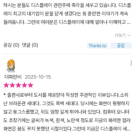
진보 #전자산업 #공학입문 #산업이해 #과학적사유
하시는 분들도 디스플레이 관련주에 촉각을 세우고 있습니다. 디스플
걸처 IT 관련 잡지 편집장을 비롯해 그룹사 대표 및 임원을 역임한 고
레이 최고의 대기업이 문을 닫게 생겼다는 등 혼란한 이야기가 계속
미야 신이치라고 하네요. 첫 장에서는 과거 가정용 TV 로 보는 디스
들려옵니다. 그런데 여러분은 디스플레이에 대해 얼마나 이해하고 계
플레이의 변천사가 사진과 함께 일목요연하게 정리되어 있어요. 일본
신가요? 쏟아지는 뉴스를 소화할 수 있을 정도의 지식을 가지고 계신
기준, 1960년 출시된 'TV8-301' 부터 2023년 출시된 4K를 지원
더보기
가요? 나고야 공업대학의 사이토 가쓰히로 명예교수와 소프트뱅크
하는 65인치 유기EL TV 'XRJ-65A80L' 모델이 나와 있어서 한눈
공감 (
0
)
댓글 (0)
출신의 고미야 신이치가 함께 집필한 신간, 디스플레이 구조 교과서
에도 기술의 발전을 확인할 수 있네요. 현재 가장 주목받는 기술은 O
는 일반인에게 디스플레이에 관한 모든 것을 알려주는 종합 기본서
LED(유기EL)와 양자점이라서, 이 부분에 중점을 두어 구조와 작동
같은 책입니다. 스마트폰 시장으로 넘어오면서 LCD가 저물고 OLE
메뉴
원리를 설명해주고 있어요. 유기EL의 발광 원리, 유기EL 분자 구조,
D가 시장을 장악했다는 이야기를 들어보셨을 겁니다. 그러고보면 과
유기EL 디스플레이 제작법, 액정 분자의 성질과 특징, 액정 디스플레
더파란비
2025-10-15
거엔 LCD를 활용한 스마트폰이 꽤 있었는데 요즘 출시되는 스마트
이의 원리, 양자점 디스플레이, 디스플레이 관련 부품의 종류와 기능
폰은 전부 OLED입니다. LCD와 OLED엔 어떤 차이가 있기에 이런
을 살펴보고, 이 기술들을 둘러싼 기업들의 치열한 경쟁과 업계의 시
* 출판사로부터 도서를 제공받아 작성한 주관적인 리뷰입니다.소위
시장의 변화를 만들어 낸 걸까요? 이 책은 LCD와 OLED의 차이를
장 현황을 알려주네요. 깔끔하고 선명한 초고화질 TV를 볼 때마다 감
난 브라운관 세대다. 그것도 흑백 세대다. 당시에는 화면이 평평하지
도표를 통해 한눈에 비교해 줍니다. 각각의 장단점이 명확히 드러나
탄이 절로 나왔는데, 이 책 덕분에 첨단 기술에 담긴 과학 원리를 배울
않고 둥그스름했고, 뒤도 엄청 길게 튀어나와 있었다. 컴퓨터 모니터
기에 어떤 영역에서 어떤 역할로 사용되는지에 대해 확실히 이해할
수 있어서 유익했네요.
도 초창기에는 글씨가 녹색, 흰색, 노란색 정도로 지금의 화려한 컬러
수 있습니다. LCD의 경우 가장 많이 보급됐으며 제작부터 부품까지
화면은 꿈도 꾸지 못했던 시절이었다.그런데 지금은 디스플레이 세계
모두 저렴하다는 장점이 있습니다. OLED의 경우 LCD에 비해 비싸