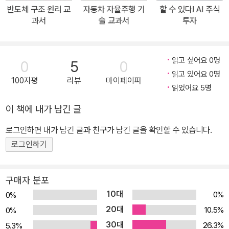
기술이 어떤 과학 원리에 기반을 두고 있으며, 어떤 상용화 과정을 거
반도체 구조 원리 교
자동차 자율주행 기
할 수 있다! AI 주식
쳤는지를 설명한다. TV · 스마트폰 · 모니터 등 우리가 매일 마주하는
과서
술 교과서
투자
스크린에 얼마나 놀라운 기술이 담겨 있는지를 알아보는 것이다. 따
라서 표면적인 마케팅 용어에 현혹되지 않고 기술의 본질을 꿰뚫어
볼 수 있는 안목을 이 책으로 닦을 수 있다. 가장 먼저 눈길을 끄는 것
읽고 싶어요 0명
0
5
0
은 현재 고급 디스플레이 시장의 주류인 OLED에 관한 내용이다. OL
읽고 있어요 0명
100자평
리뷰
마이페이퍼
ED는 유기물로 만든 소자를 말한다. 따라서 ‘어떻게 유기 분자가 스
읽었어요 5명
스로 빛을 낼 수 있는가?’라는 질문이 자연스레 떠오를 것이다. 유기
이 책에 내가 남긴 글
물이 빛을 낸다는 사실에 놀랄지도 모르겠지만, 반딧불이 · 야광 버섯
로그인하면 내가 남긴 글과 친구가 남긴 글을 확인할 수 있습니다.
· 반딧불 오징어 등을 떠올려 보자. 사실 자연에서 빛을 내는 생명체는
흔하다. 저자는 이 점을 지적하며 유기물의 발광 원리를 설명하고, 유
로그인하기
기물을 넘어 일반적인 발광 원리를 ‘최고 피점궤도(HOMO)’와 ‘최저
공궤도(LUMO)’ 사이의 전자 이동에 따른 에너지 상태 변화로 명확
구매자 분포
하게 풀어낸다. 에너지 효율 100%를 향한 끝없는 디스플레이 기술
10대
0%
0%
의 발전 또한 발광 효율을 극대화하는 기술을 소개한다. 여기상태에
20대
10.5%
0%
서 형광(fluorescence)을 내는 ‘일중항’과 인광(phosphorescen
30대
26.3%
5.3%