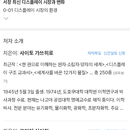
서장 최신 디스플레이 시장과 변화
0-01 디스플레이 시장의 환경
저자 소개
지은이:
사이토 가쓰히로
저자파일
신간알림 신청
최근작 :
<한 권으로 이해하는 원자·소립자·양자의 세계>
,
<디스플레
이 구조 교과서>
,
<세계사를 바꾼 12가지 물질>
… 총 250종
(모두보
기)
1945년 5월 3일 출생. 1974년, 도호쿠대학 대학원 이학연구과 박
사과정 수료. 현재는 나고야 공업대학 명예교수로 재직 중이다. 이학
박사. 전문 분야는 유기화학, 물리화학, 광화학, 초분자화학. 주요 저
서로는 『한 권으로 이해하는 독과 약의 과학』, 『머릿속에 쏙쏙! 환경
과학 노트』, 『머릿속에 쏙쏙! 화학 노트』, 『머릿속에 쏙쏙! 영양소 노