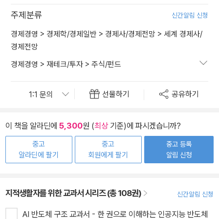
주제분류
신간알림 신청
경제경영
>
경제학/경제일반
>
경제사/경제전망
>
세계 경제사/
경제전망
경제경영
>
재테크/투자
>
주식/펀드
선물하기
공유하기
이 책을 알라딘에
5,300
원 (
최상
기준)에 파시겠습니까?
중고
중고
중고 등록
알라딘에 팔기
회원에게 팔기
알림 신청
지적생활자를 위한 교과서 시리즈 (총 108권)
신간알림 신청
AI 반도체 구조 교과서 - 한 권으로 이해하는 인공지능 반도체