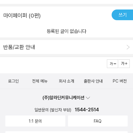
이 구조 교과서'에서 다루는 것들을 알아보면, 책 시작부인 서장에서
국이 희토류를 중심으로 관세를 협상할 정도로 중요한 무기가 된 것
것들도 다 보일 정도라고 하니 엄청난 변화이다. 크기 또한 면적은 몇
는 책 전반 이해를 돕기 위해, 디스플레이의 변화 과정을 간단히 알아
입니다. 책을 읽기 전까진 디스플레이의 세계가 이렇게 흥미로울지
쓰기
마이페이퍼 (0편)
배로 늘어났지만 두께는 오히려 훨씬 얇아지면서도 해상도는 훨씬 좋
보고, LCD, Mini LED, OLED, QOLED, QLED 등의 디스플레이 종
몰랐습니다. 복잡할 것 같던 작동원리는 그림을 통해 쉽게 설명해 주
아졌다. 결혼할 때 장만한 29인치 와이드 TV의 경우 남자 혼자서 들
류 설명과 특징을 도표 형식으로 정리해 놨다.처음에 다루는 디스플
고, 다양한 소자와 화학구조까지 디테일한 설명을 더해주기에 누구라
등록된 글이 없습니다
기도 벅찰 정도로 무겁고 덩치가 컸는데 지금은 32인치 모니터를 사
레이는 OLED, 유기EL이다. 이를 이해하기 위해 유기화합물, 무기화
도 쉽게 이해할 수 있습니다. 주식과 뉴스에 민감한 분들이라면 반드
용하고 있고 혼자서 2개도 들 수 있을 정도의 무게이다. 이처럼 극적
합물이 무엇인지 알아보고, 에너지의 차이로 생기는 빚의 발생 원리,
시 디스플레이의 본질에 대해 이해하고 계셔야 합니다. 앞으로 오랜
반품/교환 안내
인 변화를 겪은 디스플레이의 기술 변화에 대해 궁금하여 책을 읽게
발광 물질, 유기EL의 구조, 분자구조와 종류를 알아본다. 이어, 유기
기간 선진국들의 주요 화두가 될 디스플레이의 구조를 이해하고 세계
되었다. 어떻게 이렇게 작은 손안에 들어오는 컴퓨터를 만들어 낼 수
EL 소자를 만드는 방법과 방식의 차이점을 설명하고, 컬러는 어떻게
산업이 어디로 흘러가는 가를 알고자 하는 모든 분께 이 책, 디스플레
있었을까 하는 의문에서 시작하여 접거나 휘는 디스플레이까지 궁금
만드는지 원리와 함께 유기EL 디스플레이의 장단점도 설명하고 있
이 구조 교과서를 적극 추천해 드립니다.
증은 다양하다. 새로운 제품들이 많이 등장하고 기술이 발전하면서
다.OLED 설명에 이어, 우리가 가장 많이 접해온 LCD, 액정 관련 기
로그인
전체 메뉴
회사 소개
출판사 안내
PC 버전
우리의 삶도 훨씬 편하게 바뀌었지만 그만큼 알아야 할 것들이 더 많
술이 나온다. 내가 알고 있던 LCD 정보는 오래되고 너무 기본적인 것
아지고 있는 것도 사실이다. 하다 하다 이제는 디스플레이 기술까지
들이었다. TN, STN, FSTN, TSTN에 관해 명확히 알게 되었고, 시
(주)알라딘커뮤니케이션
알아야 하냐고 생각할 수도 있지만 투자 목적이든 상식이든 알아서
야각을 어떻게 개선해왔는지, 전자 종이 기술도 알 수 있었다.QLED
나쁠 것은 없다고 본다. 그래서 나도 디스플레이의 구조에 대해 알아
1544-2514
양자점 기술은 후반부에 나온다. 양자점 결정 크기를 바꾸는 것만으
일반문의 (발신자 부담)
보고자 책을 펼쳤다. LCD와 OLED의 차이점부터 시작하는데 초반
로 초록, 빨강 빛을 만들 수 있어서, 여기에 파랑 LED를 더해 모든 색
1:1 문의
FAQ
부터 난이도가 상당하였다. 우리나라 LCD 시장은 중국에 거의 다 뺏
을 만들 수 있다. 양자점을 활용해서 태양전지, 프린트, 코팅, 생체 이
겨서 사양산업이다 생각했는데 OLED와 같은 고가 제품 시장을 선점