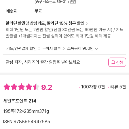
(중구 서소문로 89-31 )
변경
배송료
무료
알라딘 만권당 삼성카드, 알라딘 15% 청구 할인
최대 1만원 또는 2만원 할인(전월 30만원 또는 60만원 이용 시) / 카드
발급월 +1개월까지는 전월 실적이 없어도 최대 1만원 혜택 제공
카드/간편결제 할인
무이자 할부
소득공제 900원
관심 저자, 시리즈의 출간 알림을 받아보세요
신청
9.2
100자평 0편
리뷰 5편
세일즈포인트
214
195쪽
172*235mm
371g
ISBN 9788964947685