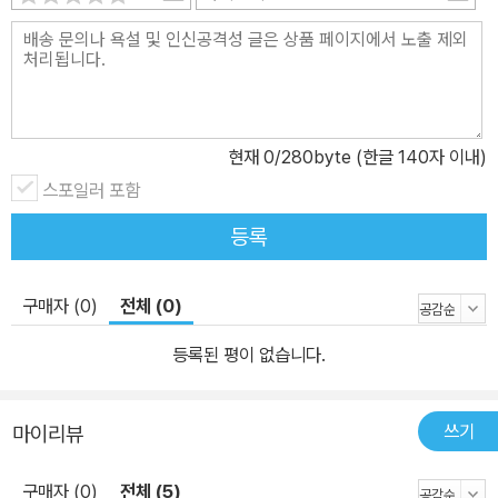
이다. 이 비유는 복잡한 디스플레이 기술을 직관적으로 이해하게 하
는 탁월한 설명이다. 이 밖에도 TN, VA, IPS 등 다양한 액정 패널 구
동 방식의 차이점과 장단점을 비교 분석하며 독자가 디스플레이의 성
능과 장단점을 파악하도록 돕는다. 예를 들어, 응답 속도가 빨라 게이
밍 모니터에 주로 쓰는 TN 방식과 시야각이 넓고 색 표현력이 뛰어
현재
0
/280byte (한글 140자 이내)
나 전문가용 모니터에 적합한 IPS 방식의 차이를 이해할 수 있다. 최
근 가장 큰 주목을 받는 기술인 양자점(퀀텀닷)에 대한 설명도 이어진
스포일러 포함
다. 나노미터 크기의 입자인 양자점이 어떻게 색의 순도를 극적으로
등록
끌어올리는지, 기존 LCD나 OLED 기술과 결합해 어떻게 더 뛰어난
화질을 구현하는지를 설명한다. 특히, 푸른색 LED 백라이트 위에 양
구매자 (0)
전체 (0)
자점 필름(QDEF)을 올려 색 재현력을 높이는 QLED TV와 청색 O
LED를 광원으로 사용하고 양자점으로 색을 변환하는 QD-OLED의
등록된 평이 없습니다.
구조적 차이점을 명확히 설명해서, 디스플레이 업체들이 사용하는 복
잡한 마케팅 용어가 아니라 실제로 어떤 기술을 구현했는지를 이해하
쓰기
마이리뷰
는 데 도움이 된다. 디스플레이 시장은 누가 차지할 것인가? 미래를
전망하기 위해 알아야 할 기술 교양 여기저기서 한국 디스플레이 산
구매자 (0)
전체 (5)