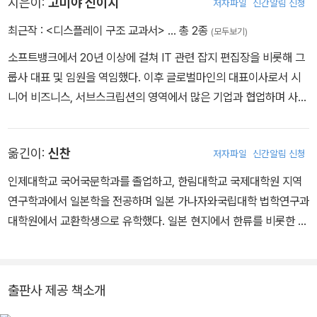
지은이:
고미야 신이치
저자파일
신간알림 신청
트』, 『머릿속에 쏙쏙! 상대성 이론 노트』, 『알아두면 쓸모 있는 식품
과학 이야기』, 『교양으로 읽는 원자력 상식』 등이 있다.
최근작 :
<디스플레이 구조 교과서>
… 총 2종
(모두보기)
소프트뱅크에서 20년 이상에 걸쳐 IT 관련 잡지 편집장을 비롯해 그
룹사 대표 및 임원을 역임했다. 이후 글로벌마인의 대표이사로서 시
니어 비즈니스, 서브스크립션의 영역에서 많은 기업과 협업하며 사업
을 전개하고 있으며, 시니어용 스마트폰 개발에 참여했다. 주요 저서
로는 《사례로 배우는 서브스크립션 [제2판]》, 《최신 IT 트렌드 동향
옮긴이:
신찬
저자파일
신간알림 신청
과 관련 기술을 잘 알 수 있는》 책 등이 있다.
인제대학교 국어국문학과를 졸업하고, 한림대학교 국제대학원 지역
연구학과에서 일본학을 전공하며 일본 가나자와국립대학 법학연구과
대학원에서 교환학생으로 유학했다. 일본 현지에서 한류를 비롯한 한
일 간의 다양한 비즈니스를 오랫동안 체험하면서 번역의 중요성과 그
매력을 깨닫게 되었다. 현재 번역 에이전시 엔터스코리아에서 출판
기획 및 일본어 전문 번역가로 활동 중이다. 옮긴 책으로는 《마음을
출판사 제공 책소개
여는 듣기의 힘》, 《하루 5분, 뇌력 낭비 없애는 루틴》, 《인생을 바꾸