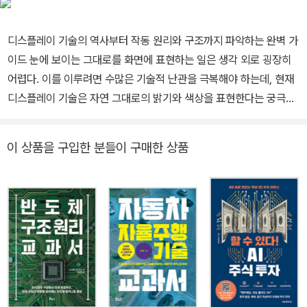
는 잠들기 전 15분 노트》, 《화를 이기는 불편한 심리학》 등이 있다.
디스플레이 기술의 역사부터 작동 원리와 구조까지 파악하는 완벽 가
이드 눈에 보이는 그대로를 화면에 표현하는 일은 생각 외로 굉장히
어렵다. 이를 이루려면 수많은 기술적 난관을 극복해야 하는데, 현재
디스플레이 기술은 자연 그대로의 밝기와 색상을 표현한다는 궁극적
목표에 상당히 근접한 상태다. 흑백 브라운관 TV는 스스로 빛을 내는
OLED TV가 됐고, 1cm 안팎에 불과한 두께에서 3,300만 화소라는
이 상품을 구입한 분들이 구매한 상품
초고해상도를 뽐낸다. 한때 PDP와 LCD가 치열하게 경쟁했지만, 지
금은 OLED와 퀀텀닷(양자점) 같은 신기술이 등장해 기존 기술의 한
계를 돌파하는 중이다. 《디스플레이 구조 교과서》는 이처럼 극적인
디스플레이 기술의 역사를 정리하며 해당 기술의 원리와 구조를 상세
히 소개한다. 즉 LCD(액정)에서 OLED와 마이크로(미니) LED에
이르는 디스플레이 기술의 현주소를 파악하고, 나아가 관련 지식을
체계적으로 담았다. 화려한 미사여구에 속지 마라 원리에서 찾아낸
디스플레이 기술의 본질 이 책은 단순한 기술 나열에 그치지 않고, 각