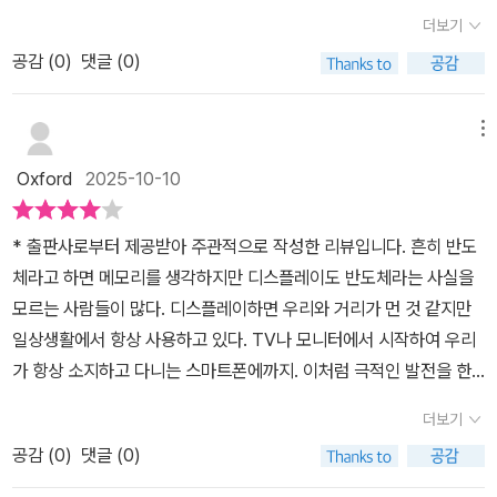
가 완전히 탈바꿈을 했다. 총천연색은 기본이고, 두께도 점점 얇아지
다는 단점이 있지만 시야각이 넓고 소비전력이 적으며 경량화가 가능
더보기
더니, 이제는 종잇장처럼 얇아지고, 심지어 구부러지는 것까지 나와
하다는 장점이 있습니다. 이렇게 각각의 장단점을 살펴보면 시장의
공감 (
0
)
댓글 (0)
있다. TV, 스마트폰, 스마트워치, 태블릿, 모니터, 터치스크린 등 다양
흐름이 납득이 갑니다. 스마트폰의 경우 경량화와 배터리 소모가 핵
한 곳에 온갖 종류의 디스플레이들을 사용하고 있다.얼핏 같아 보여
심이기에 필연적으로 OLED가 우세할 수 밖에 없는 것입니다. 일부
도, LCD, OLED, QLED 등 디스플레이에 적용된 기술들이 제각각이
메뉴
저가 모델의 경우엔 LCD를 사용할 수 있는 거고요. 최근 TV 시장에
다. 그래도 전자에 관심 있어, LCD 까지는 기술 원리 같은 것은 알고
선 OLED TV 판매가 둔화되고 LCD TV 판매가 압도적이라고 하는
Oxford
2025-10-10
있는데, 그 뒤에 등장한 것들에 대해서는 잘 모른다.내가 직접 확인할
데, 그것 역시 LCD와 OLED의 제작 과정에서의 압도적인 가격 차이
수 있는 기술의 변화는 그저 화면 색감이 밝고 명확해졌고, 전에는 화
로 설명이 되는 것이었습니다. 책은 발광부터 소재와 작동 원리, 제작
* 출판사로부터 제공받아 주관적으로 작성한 리뷰입니다. 흔히 반도
면을 돋보기로 보면 빨강, 파랑, 녹색의 작은 점들이 보였는데, 최근에
방법 등을 설명해 주는데 그것들을 공부하다보면 왜 디스플레이 시장
체라고 하면 메모리를 생각하지만 디스플레이도 반도체라는 사실을
는 현미경을 써야 보일 정도로 엄청나게 화소 크기가 작아졌다는 정
이 이렇게 움직이게 되었는가가 자연스럽게 이해됩니다. 우리는 결과
모르는 사람들이 많다. 디스플레이하면 우리와 거리가 먼 것 같지만
도다.그래서 최신 디스플레이 기술에 대한 궁금증을 풀고자 '디스플
값만 보지만 디스플레이 구조를 보면 원인까지 알게 되는 것입니
일상생활에서 항상 사용하고 있다. TV나 모니터에서 시작하여 우리
레이 구조 교과서'를 보게 되었다.이 책은 단순히 디스플레이 기술 소
다. 최근 미중 무역 갈등의 중요한 키로 떠오른 것이 희토류입니다. 희
가 항상 소지하고 다니는 스마트폰에까지. 이처럼 극적인 발전을 한
개에만 그치지 않고, 디스플레이의 발전 과정, 기본 원리, 구조, 메커
토류가 도대체 뭐길래 뉴스에서 난리일까 궁금하셨습니까? 이 책은
제품이 있을까 하는 생각이 들 정도로 디스플레이는 빨리 발전을 하
니즘, 시장 상황까지 담고 있어 전반적인 디스플레이 지식을 얻을 수
더보기
희토류에 대해서도 설명해 줍니다. 희소 금속 47종 중 무려 17종에
였다. 내가 어릴 적만 해도 집집마다 컬러 TV가 있지는 않았고 지금
있다. 궁금증을 종합적으로 풀면서 기본 지식을 차곡차곡 쌓을 수 있
달하는 희토류는 자성, 발광, 발색, 레이저 등에 사용됩니다. 따라서
공감 (
0
)
댓글 (0)
생각해 보면 화질도 상당히 좋지 않았다. 전파 신호가 약하면 화면도
는 교과서라는 이름이 어울리는 책이다.좀 더 구체적으로 '디스플레
반도체를 비롯해 디스플레이 등 첨단 산업에 필수적이기에 미국과 중
흐렸는데 지금은 너무 선명하여 사극을 보면 배우들이 수염을 붙인