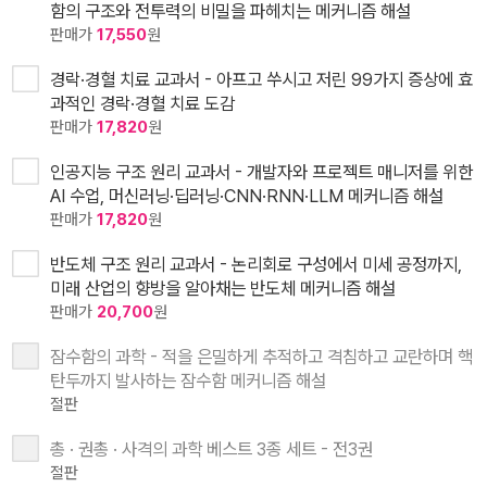
함의 구조와 전투력의 비밀을 파헤치는 메커니즘 해설
판매가
17,550
원
경락·경혈 치료 교과서 - 아프고 쑤시고 저린 99가지 증상에 효
과적인 경락·경혈 치료 도감
판매가
17,820
원
인공지능 구조 원리 교과서 - 개발자와 프로젝트 매니저를 위한
AI 수업, 머신러닝·딥러닝·CNN·RNN·LLM 메커니즘 해설
판매가
17,820
원
반도체 구조 원리 교과서 - 논리회로 구성에서 미세 공정까지,
미래 산업의 향방을 알아채는 반도체 메커니즘 해설
판매가
20,700
원
잠수함의 과학 - 적을 은밀하게 추적하고 격침하고 교란하며 핵
탄두까지 발사하는 잠수함 메커니즘 해설
절판
총 · 권총 · 사격의 과학 베스트 3종 세트 - 전3권
절판