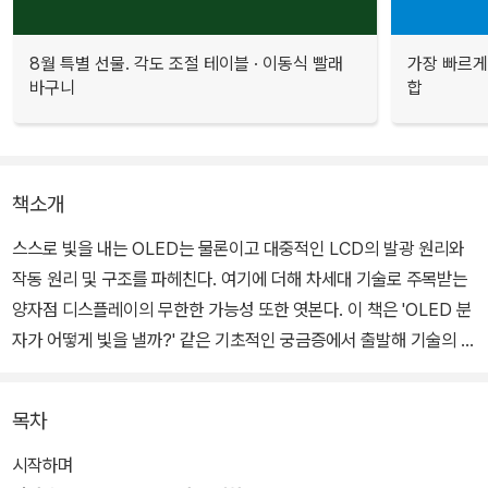
8월 특별 선물. 각도 조절 테이블 · 이동식 빨래
가장 빠르게
바구니
합
책소개
스스로 빛을 내는 OLED는 물론이고 대중적인 LCD의 발광 원리와
작동 원리 및 구조를 파헤친다. 여기에 더해 차세대 기술로 주목받는
양자점 디스플레이의 무한한 가능성 또한 엿본다. 이 책은 'OLED 분
자가 어떻게 빛을 낼까?' 같은 기초적인 궁금증에서 출발해 기술의 핵
심으로 파고든다. 패널 구조와 구동 방식을 설명하면서 최신 기술 동
향과 시장의 변화까지 폭넓게 조망하며 독자들이 매일 마주하는 스크
목차
린 뒤에 숨겨진 과학 원리를 깊이 있게 이해하도록 돕는다.
시작하며