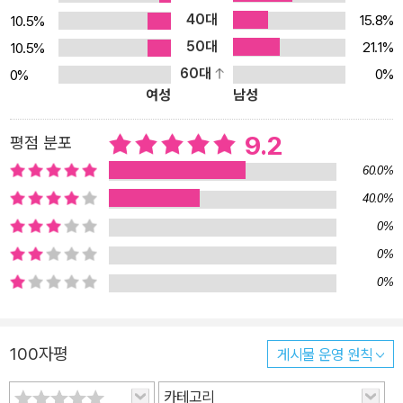
ce)을 내는 ‘삼중항’이 보통 1 : 3의 비율로 생성되는데, 이때 75%의
40대
15.8%
10.5%
에너지가 버려진다는 한계가 있다. 그런데 이리듐이나 백금과 같은
50대
21.1%
10.5%
희토류로 인광 발광 분자를 개발하면 에너지를 빛으로 변환하는 효율
60대
0%
0%
을 100%까지 끌어올릴 수 있다. 현재 이와 관련한 기술들이 개발 중
여성
남성
이다. 전자 수송층, 발광층, 정공 수송층으로 이뤄진 유기EL 소자의
다층 구조와 각 층을 구성하는 분자들의 전자적 특성도 설명한다. 이
9.2
평점 분포
는 비전공자에게 다소 생소할 수 있지만 풍부한 그림과 도표가 기술
60.0%
을 이해하는 데 큰 도움을 준다. 픽셀 하나하나가 스스로 빛을 내며,
40.0%
완벽한 검은색 표현이 가능해서 영상에 깊이감을 더한다는 OLED의
0%
장점이 바로 이 구조에서 비롯됨을 깨닫게 된다. LCD부터 퀀텀닷까
지 디스플레이 기술의 끝없는 진화 《디스플레이 구조 교과서》는 현재
0%
시장의 주류인 LCD(액정) 기술을 빼놓지 않는다. 이때 재미있는 비
0%
유를 활용한다. LCD의 화면 표시가 ‘그림자놀이’와 같다고 말하는 것
이다. 스스로 빛을 내지 못하는 액정 분자는 광원 역할을 하는 백라이
100자평
게시물 운영 원칙
트 패널 앞에서 그림자를 만들어 화면을 표현한다. 전류가 가해지면
바뀌는 액정 분자의 배열(배향)을 이용해서 빛의 투과를 조절하는 것
카테고리