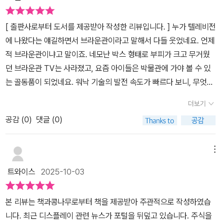
을 거치는지 새삼 놀라게 된다.가장 먼저 눈에 띄는 것은 OLED의 발
광 원리를 생물 발광에 비유해 설명한 부분이다. 반딧불이나 야광버
[ 출판사로부터 도서를 제공받아 작성한 리뷰입니다. ] 누가 텔레비전
섯처럼 유기물이 스스로 빛을 낼 수 있다는 사실은, 우리가 사용하는
에 나왔다는 얘길하면서 브라운관이라고 말해서 다들 웃었네요. 언제
OLED 디스플레이의 근본 원리를 직관적으로 이해하게 한다. 에너지
적 브라운관이냐고 말이죠. 네모난 박스 형태로 부피가 크고 무거웠
준위, 전자 이동, 발광 효율 등 다소 전문적인 내용을 풍부한 도표와
던 브라운관 TV는 사라졌고, 요즘 아이들은 박물관에 가야 볼 수 있
그림으로 풀어내어, 과학적 깊이를 유지하면서도 비전공자에게 읽기
는 골동품이 되었네요. 워낙 기술의 발전 속도가 빠르다 보니, 무엇이
쉬운 구성을 보여준다.LCD의 원리를 ‘그림자놀이’에 비유한 설명 또
얼마만큼 변했는지를 따라가기가 버겁네요. 최근 삼성전자가 세계 최
한 인상 깊다. 스스로 빛을 내지 못하는 액정 분자가 백라이트의 빛을
더보기
초로 빨강(R) 초록(G) 파랑(B) 세 가지 색의 발광다이오드(LED)를
통제하며 화면을 표현한다는 개념을 직관적으로 그려낸 것이다. 다양
공감 (
0
)
댓글 (0)
광원으로 사용하는 사용하는 '마이크로 RGB TV'를 개발 출시했다는
한 구동 방식의 차이를 통해 게이밍용, 전문가용, 일반용 디스플레이
기사를 봤는데, 디스플레이 기술의 본질인 빛과 색을 가장 정교하게
의 특성을 이해할 수 있어서 좋았다.#디스플레이구조교과서 #OLE
제어한다는 설명만으로는 잘 모르겠더라고요. 우리가 매일 마주하는
메뉴
D #LCD #양자점디스플레이 #디스플레이기술 #IT산업 #기술교양
TV , PC, 스마트폰 디스플레이 속에 숨겨진 발광 원리와 분자 구조,
서 #첨단산업 #디스플레이시장 #OLEDTV #QLED #유기EL #반
트와이스
2025-10-03
제작법 등등 디스플레이 기술 메커니즘을 해설해주는 책이 나왔네요.
도체산업 #희토류 #나고야공업대학 #사이토가쓰히로 #고미야신이
《디스플레이 구조 교과서》 는 첨단 기술의 원리가 궁금한 사람들을
치 #기술혁신 #미래산업 #디스플레이공학 #산업트렌드 #OLED스
본 리뷰는 책과콩나무로부터 책을 제공받아 주관적으로 작성하였습
위한 해설서라고 보면 좋을 것 같아요. 이 책의 저자는 나고야 공업대
마트폰 #기술책추천 #디스플레이원리 #화면기술 #테크리뷰 #기술
니다. 최근 디스플레이 관련 뉴스가 포털을 뒤덮고 있습니다. 주식을
학 명예교수인 사이토 가쓰히로 박사와 소프트뱅크에서 20년 이상에