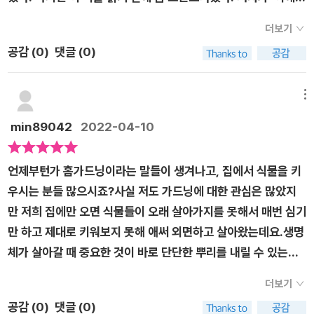
다. 흙의 상태를 알아보고 식물이 좋아하는 흙의 조건과 건강한
히카리협회' 라고 일본에서 만든 흙만들기에 비료 사용법 교과서
흙을 만드는 방법, 작물에 맞는 비료와 거름을 주는 것과 흙을 소
더보기
라니.... 우리나라 흙과 일본의 흙은 '흙'자체를 생각하지 않더라
독하는 방법을 설명과 그림으로 소개하고 있다.텃밭 뿐 아니라
공감 (
0
)
댓글 (0)
도 역사적으로 지리적으로 흙자체가 다르다는 건 암암리에 다들
화분과 텃밭 상자를 이용해서 흙을 만드는 방법도 알려준다.비료
알고 있으리라 생각한다. 그러다 목차를 보니 한국의 흙에 대해
에 대한 것과 적절한 사용법도 도움이 된다. 텃밭을 하며 몰랐던
서도 나와있다는 것을 알게되었고, 읽어봐도 좋겠구나 생각했다.
메뉴
사실도 알게 되고 내가 거름을 충분히 주지 않았었다는 사실도 깨
하지만, 기대하지 않았다. (개인적으로 일본저자의 책들이 좀...
min89042
2022-04-10
닫게 되었다. 이 책을 읽는 것만으로도 흙과 비료에 대해 궁금했
괴리감이 느껴질 때가 있어서다.)​ 하지만, 이 책은 달랐다. 뭐랄
던 점들을 알게 되어 기뻤다. 올해 텃밭농사를 이제 시작한다.흙
까...? 과거에 식물학에 대해 배운적이 있었는데, 그때 배운 공극
을 밟으며 흙이 내게 건네는 이야기에 귀 귀울여본다.자주 들여
언제부턴가 홈가드닝이라는 말들이 생겨나고, 집에서 식물을 키
(떼알구조, 입단구조)이라던가 보비력이라던가 조금은 전문적인
다보며 부족한 부분을 채워가야겠다.흙을 뚫고 쏘옥 고개를 내민
우시는 분들 많으시죠?사실 저도 가드닝에 대한 관심은 많았지
용어를 사용해주면서도 문장이 어렵지 않다. 그래서 아무나 읽을
마늘을 보며 또 나올 싹들을 생각해본다.봄식탁에 올라올 맛있는
만 저희 집에만 오면 식물들이 오래 살아가지를 못해서 매번 심기
수 있을 책. 특히 밭이나 화단을 꾸미는 사람들에게 말이다. 그리
채소를 기대하니 입맛이 돈다. 텃밭을 놀이터 삼아 신나하는 아
만 하고 제대로 키워보지 못해 애써 외면하고 살아왔는데요.생명
고 나에게 더 매력적으로 다가왔던것은 양이온 교환용량(CEC)
이를 보며 올해도 그렇게 텃밭으로 나간다.
체가 살아갈 때 중요한 것이 바로 단단한 뿌리를 내릴 수 있는
에 대해 설명이 있어 오히려 흙에 대해 더 잘 이해할 수 있는 기회
'흙'인데요. 그 흙에 대해 배울 수 있었던 정원가꾸기 필수템 <텃
가 되었던 것같다. 그리고 부엽토로 재배용 흙을 만드는 방법도
더보기
밭 농사 흙만들기 비료사용법 교과서>를 소개드립니다!정원가꾸
그림과 줄글로 자세히 나와있어 그림보면서 재료들만 구해서 만
공감 (
0
)
댓글 (0)
기에 꼭 필요한 흙! 흙에 대해 기초 기본 상식부터 비료 사용법 까