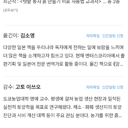
최근작 :
<텃밭 농사 흙 만들기 비료 사용법 교과서>
… 총 2종
(모두보기)
옮긴이:
김소영
저자파일
신간알림 신청
다양한 일본 책을 우리나라 독자에게 전하는 일에 보람을 느끼며
더 많은 책을 소개하고자 힘쓰고 있다. 현재 엔터스코리아에서 출
판기획 및 일본어 전문 번역가로 활동 중이다. 옮긴 책으로 《암산
천재 연산법 기적의 19단 곱셈》《암산천재 계산법 기적의 사칙연
산》《암산천재 응용법 기적의 7가지 수학 법칙》《암산천재 응용법
감수:
고토 이쓰오
저자파일
신간알림 신청
기적의 단위 계산》《암산천재 응용법 기적의 99단 곱셈》《기적의
초고속 계산법》《공부머리 좋아지는 퍼즐》《초등학생을 위한 수
도쿄농업대학 명예 교수. 평생에 걸쳐 농업 생산 현장과 밀착된
학실험 365 1, 2학기》 등이 있다.
실천적 토양학을 목표로 연구해왔다. 채소 · 화훼 생산지의 토양
진단과 시비 개선 대책 등이 주요 관심 분야다. 농가를 위한 흙과
비료 연구회 국토모임 회장, 도쿄농업대학 ㈜국토모임 대표 이