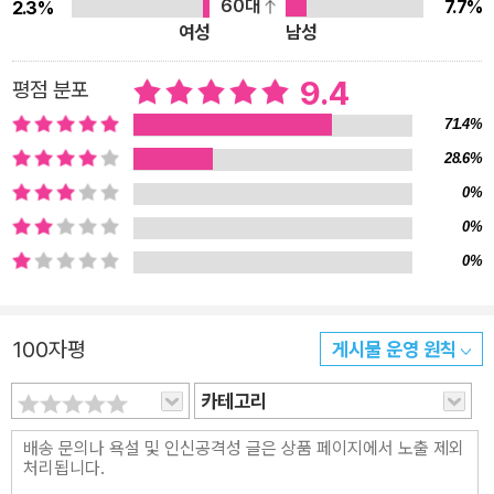
60대
7.7%
2.3%
이 아니다. 텃밭 농사의 성패를 가르는 올바른 흙 만들기와 비료
여성
남성
사용법 1단계부터 살펴보자. 농사를 시작한 사람이라면 작물이
좋아하는 흙의 기본 특성과 구조를 알아두는 일이 가장 먼저다.
9.4
평점 분포
작물마다 좋아하는 흙이 조금씩 다르지만, 대개 작물은 미산성에
71.4%
서 약산성(pH 6.5~5.5)에 해당하는 흙을 좋아한다. 이 사실을
28.6%
기억하고, 다음으로 흙이 떼알 구조를 갖춰야 농사에 안성맞춤이
0%
라는 점을 머릿속에 넣어두자. 흙이 떼알 구조이면 보수력과 보비
0%
력이 좋다. 즉, 물을 잘 머금으면서도 영양분을 충분히 지니고 있
0%
다는 말이다. 떼알 구조는 흙에 유기물과 석회를 뿌리고 잘 갈아
줘야 형성되고 유지되는데, 농사를 짓는 사람이라면 누구나 재배
규모와 관계없이 떼알 구조를 유지하려고 노력한다. 마르고 푸석
100자평
게시물 운영 원칙
푸석한 흙에서는 우리가 원하는 작물이 자라지 않기 때문이다. 흙
카테고리
의 성질과 구조, 종류를 익혔다면 이제 2단계 작업을 시작할 수
있다. 바로 텃밭의 건강 상태를 알아볼 차례다. 농사를 시작하기
전에 내 텃밭의 건강 상태를 점검하는 일은 너무나 당연하지만,