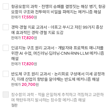
항공모함의 과학 - 전쟁의 승패를 결정짓는 해상 병기, 항공
모함의 구조와 전투력의 비밀을 파헤치는 메커니즘 해설
판매가
17,550
원
경락·경혈 치료 교과서 - 아프고 쑤시고 저린 99가지 증상
에 효과적인 경락·경혈 치료 도감
판매가
17,820
원
인공지능 구조 원리 교과서 - 개발자와 프로젝트 매니저를
위한 AI 수업, 머신러닝·딥러닝·CNN·RNN·LLM 메커니즘
해설
판매가
17,820
원
반도체 구조 원리 교과서 - 논리회로 구성에서 미세 공정까
지, 미래 산업의 향방을 알아채는 반도체 메커니즘 해설
판매가
20,700
원
잠수함의 과학 - 적을 은밀하게 추적하고 격침하고 교란하
며 핵탄두까지 발사하는 잠수함 메커니즘 해설
절판