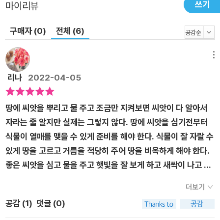
쓰기
마이리뷰
매우 유용하다. 텃밭을 분양받으면 보통 해당 밭에서 어떤 작물을
길렀고 어떤 질병이 발생했는지 알 길이 없다. 게다가 텃밭 농부
구매자 (0)
전체 (6)
는 비료나 거름을 과도하게 사용하는 경향이 있어서 텃밭에 염류,
즉 과잉 투입된 비료 성분이 남아 있는 경우가 많다. 전에 농사지
메뉴
은 작물이 남긴 병충해와 염류. 이 둘 때문에 텃밭 농사가 연작 장
리나
2022-04-05
해를 겪을 가능성이 크기 때문에 텃밭 농부라면 이점을 유의해야
하는데, 염류 제거법과 태양열 소독법을 이용하면 텃밭 농사의 어
땅에 씨앗을 뿌리고 물 주고 조금만 지켜보면 씨앗이 다 알아서
려움을 극복할 수 있다. 태양열 소독법은 저자가 매우 추천하는
자라는 줄 알지만 실제는 그렇지 않다. 땅에 씨앗을 심기전부터
방법이기도 하다. 햇볕을 이용해 밭을 소독하는데, 특별한 기구나
식물이 열매를 맺을 수 있게 준비를 해야 한다. 식물이 잘 자랄 수
농약이 필요하지 않으면서도 효과가 뛰어나기 때문이다. 오늘 바
있게 땅을 고르고 거름을 적당히 주어 땅을 비옥하게 해야 한다.
로 읽고 실천하는 실전 농사법 농사가 잘되는 알짜 정보와 노하우
좋은 씨앗을 심고 물을 주고 햇빛을 잘 보게 하고 새싹이 나고 자
가 가득 책 후반부에 소개하는 비료 관련 정보만 잘 소화해도, 동
라면서 벌레도 먹지 않게 잘 관리하고 열매를 잘 맺을 수 있게 잎
네에서는 비료 전문가로 거듭날지 모른다. 그만큼 필요한 것만 잘
더보기
도 정리해야 한다. 이런 일들이 모여 하나의 열매를 맺는다. 그래
정리했다는 말이다. 책은 비료가 왜 필요한지를 이해시키고, 비료
공감 (
1
)
댓글 (0)
서 텃밭농사라고 쉬운 일이 절대 아니다. <텃밭농사 흙 만들기
를 적절하게 쓰는 원칙에 대해 말하며, 비료를 원료, 형태, 효과에