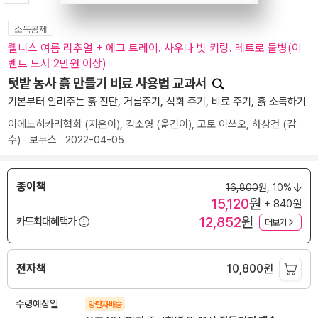
소득공제
웰니스 여름 리추얼 + 에그 트레이. 사우나 빗 키링. 레트로 물병(이
벤트 도서 2만원 이상)
텃밭 농사 흙 만들기 비료 사용법 교과서
기본부터 알려주는 흙 진단, 거름주기, 석회 주기, 비료 주기, 흙 소독하기
이에노히카리협회
(지은이),
김소영
(옮긴이),
고토 이쓰오
,
하상건
(감
수)
보누스
2022-04-05
종이책
16,800
원,
10%
15,120
원
+ 840원
12,852
원
카드최대혜택가
더보기
전자책
10,800
원
수령예상일
양탄자배송