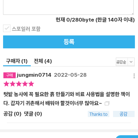
꽤 많은 사람이 이를 너무나 무시한다. 계속 강조하지만, 작물은
흙에 기반해 자란다. 모든 농사일이 흙에서 이뤄지는 만큼 흙 상
태를 점검하는 일은 매우 중요하다. 이 책에서는 흙의 물리성, 화
현재
0
/280byte (한글 140자 이내)
학성, 생물성을 점검해 건강 상태를 확인하는 법을 알려준다. 흙
스포일러 포함
만지기, 미생물과 곤충의 활동 살펴보기, 리트머스 시험지 이용하
등록
기 등 매우 신속하고 간단한 방법들이다. 꼭 익혀서 자신의 텃밭
상태를 확인하고 적절하게 대응하자. 이 외에도 정밀한 측정값을
구매자 (1)
전체 (4)
알고 싶은 이를 위해 각 시군의 농촌기술센터에 토양 검정을 의뢰
하는 방법을 정리해서 실었다. 3단계부터는 본격적인 농사일에
jungmin0714
2022-05-28
메뉴
속한다. 흔히 농부는 씨뿌리기 전부터 농사를 시작한다고 말하는
데, 텃밭 농부도 3단계에서 농사짓기에 좋은 흙을 미리 만들고 적
텃밭 농사에 꼭 필요한 흙 만들기와 비료 사용법을 설명한 책이
절하게 비료를 선택해 활용한다. 당연하게도 책에서는 작물이 좋
다. 갑자기 귀촌해서 배워야 할것이너무 많아요~
아하는 흙을 어떻게 만들 수 있는지, 또 화분이나 텃밭 상자에 쓸
공감 (
0
)
댓글 (0)
흙을 어떻게 준비할지 자세히 알려준다. 별다른 농사 지식이 없는
초보라도 핵심을 익히면서 농사에 적용할 수 있다. 특히 ‘밭 토양
의 염류 제거와 소독’ ‘알칼리성 토양 개량하기’를 설명한 챕터가