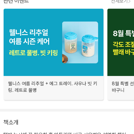
관련 이벤트
전체보기
웰니스 여름 리추얼 + 에그 트레이. 사우나 빗 키
8월 특별 선
링. 레트로 물병
바구니
책소개