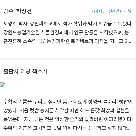
사를 맡고 있다. 《토양 과학 입문》《시비 관리와 병해 발생》《토양
감수:
하상건
저자파일
신간알림 신청
학 개론》 등을 공동 집필했다.
토양학 박사. 강원대학교에서 석사 학위와 박사 학위를 취득했다.
강원도농업기술원 식물환경과에서 연구 활동을 시작했으며, 농
촌진흥청 소속의 국립농업과학원 토양비료과 과장을 지내고 30
년 넘게 토양 연구에 매진했다. 우리나라 농경지 토양의 농업 환
경 변동 사항을 추적 조사했으며, 시설 재배지의 염류 집적 문제
를 해결하려고 노력해왔다. 양분 관리 기술을 개발해 농가의 경영
출판사 제공 책소개
비용을 줄이고 생산량을 늘리는 데 이바지했다.
수확의 기쁨을 누리고 싶다면 흙과 비료에 정성을 쏟아라! 텃밭이
망했다. 처음 텃밭 농사를 시작할 때만 해도 온갖 희망과 설렘을
품었는데, 지금 남은 것은 앙상한 줄기와 말라버린 이파리뿐이다.
수확의 기쁨은 고사하고 텃밭 따위 다시는 생각하고 싶지 않다.