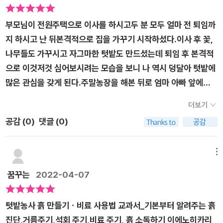
을 머금을 수 있는 능력인 CEC지수가 낮은 노령기의 흙에, 화강
르게 된다. 밭에는 퇴비뿐만 아니라 작물이 흙에서 흡수한 비료
암이 부서져 만들어진 것이 대부분이라 산성을 강하게 띠는 것이
성분을 보충해야만 작물이 잘 자라게 된다. 토양 환경이 좋다고
부모님이 전원주택으로 이사를 하시고두 분 모두 얼마 전 퇴임까
특징이라는 말도 여기서 처음 볼 수 있었다. 보통 식물을 키우면
해서 작물이 생각대로 크는 것은 아니기에 식물에게 필요로 하는
지 하시고 난 뒤본격적으로 집을 가꾸기 시작하셨다.​이사 후 꽃,
서 약산성이 식물이 자라는 데 좋다는 말은 들어본 적이 있지만,
양분인 비료를 줘야 한다. 식물은 질소, 인산, 칼륨과 같은 3요소
나무들도 가꾸시고 자그마한 텃밭도 만드셨는데 퇴임 후 본격적
아무도 우리나라 원래 토양이 대부분 산성이라는 걸 알려주지 않
가 많이 필요하다. 주로 줄기잎을 자라게 하고 열매가 잘 열리게
으로 이것저것 심어보시려는 모습을 보니 나 역시 덩달아 텃밭에
았다. 리트머스 시험지로 실험할 생각을 더더욱 해보지 못해서
하고 뿌리 성장을 도와준다. 시중에 파는 비료를 원료나 형태, 효
많은 관심을 갖게 된다.​주말농장을 해본 뒤로 엄마 아빠 앞에서
본격적인 농사를 한다면 흙의 관리에 이것저것 신경을 많이 써야
과에 따라 분류할 수 있는데 무기질 비료와 유기질 비료로 나눌
텃밭에 대해 아는 척을 하기도 했지만좀 더 상세히 알아보고 부모
한다는 사실을 새삼 깨달을 수 있었다.​흥미롭게 본 것은 흙 입자
더보기
수 있다. 무기질 비료는 천연물을 원료로 사용해 화학 처리를 했
님께 도움도 드리고 싶었다.​그래서 읽게 된 [텃밭농사 흙 만들기
가 모여 크고 작은 덩어리를 이룬 상태인 '떼알 구조'를 설명한 부
공감 (
0
)
댓글 (0)
고, 유기질 비료는 생선 찌꺼기, 쌀겨, 유박 등 동식물에서 유래한
비료 사용법 교과서]​내가 할 거였으면 비료 사용법까지 알아볼
분이었다. 미생물 같은 유기물과 뿌리의 성장, 건조가 합쳐져야
성분으로 만든다. 무기질 비료와 비슷한 복합 비료가 있는데 무
생각은 못했을 테지만 부모님이 퇴임 후 첫 선택인 텃밭 가꾸기에
만 일어나는 떼알은 식물이 좋아하는 흙이 된다고 한다. 때문에
기질 비료의 일종이라 할 수 있다. 비료의 3요소인 질소, 인산, 칼
동참하고 싶었다.​꽃, 식물, 채소 무엇이든 키우기 위해선흙과 물
메뉴
흙을 경작하는 게 필요하다라고 말한다. 그 밖에 매년 똑같은 작
륨 가운데 두 요소 이상을 결합해 제조한다. 무기질 비료 중 성분
이 필요하다.그렇다면 흑은 무엇일까?흙에도 고향, 나이, 종류
꿈꾸는
2022-04-07
물을 한 장소에 심으면 흙 속에 남은 과다한 비료 성분이나 병원
이 하나밖에 없는 비료를 단비라고 한다. 비료는 농도를 조절해
등을 나누어 볼 수 있고흙의 성질을 알아야 식물이 좋아하는 흙을
균 때문에 발육 저하가 나타나 병에 걸린다는 사실도 처음 알게
그때그때 적절한 양을 주도록 한다. ​​​​​※출판사로부터 도서를 제공
만들 수 있었다.​텃밭을 가꿀지, 상자에서 재배할지를 고르고식
되었다. 작물을 바꿔가면서 심는 이유가 여기에 있었구나 싶어서
텃밭농사 흙 만들기ㆍ비료 사용법 교과서_기본부터 알려주는 흙
받아 작성한 리뷰입니다※ ​ ​
물, 채소 재배를 위한 알맞은 흙을 만들어 준다.그리고 그 흙에서
신기했고, 과다해진 양분을 흡수하기 위해 흡비력이 강한 채소를
진단,거름주기,석회 주기,비료 주기, 흙 소독하기 이에노히카리