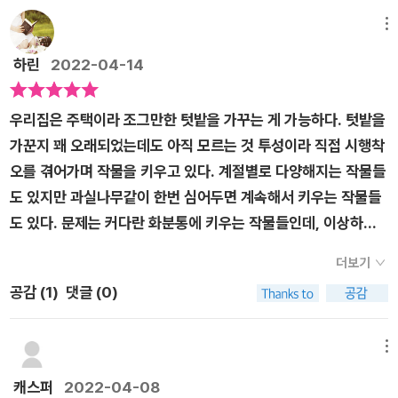
비료 사용법 교과서>를 통해 제대로 된 텃밭을 만들고 비료를 사
따라 분류해 설명했다. 물론 비료 사용법도 작물별, 계절별로 분
용해 식물을 건강하게 키워보는 공부를 해 보자. <텃밭농사 흙
메뉴
류했으며, 밑거름과 웃거름을 효과적으로 주는 법을 설명해 실제
만들기 비료 사용법 교과서>에서는 흙에 대해 알아보고, 흙의 건
농사를 지으면서 맞닥뜨릴 수 있는 문제점을 해결하는 데 도움이
하린
2022-04-14
강 진단을 하고, 흙 만들기를 하고 재배의 기본에 대해 알아본다.
되도록 했다. 텃밭 농부가 직접 비료를 만들어 사용하는 기쁨을
화분이나 텃밭 상자에도 흙을 만들어보고 비료의 기본과 고르는
누릴 수 있도록 ‘발효 비료’를 만들고 활용하는 법도 정리했으니,
우리집은 주택이라 조그만한 텃밭을 가꾸는 게 가능하다. 텃밭을
법, 사용법 등을 알려준다. 식물이 자람에 있어 흙이란 아주 중요
이 또한 매우 활용도가 높을 것이다. 무슨 일이든 일을 시작하기
가꾼지 꽤 오래되었는데도 아직 모르는 것 투성이라 직접 시행착
하다. 지역에 따라 흙의 종류가 다른데 한국의 흙은 대체로 산성
전에 목표를 세우고, 목표를 달성하는 데 필요한 계획을 세운다.
오를 겪어가며 작물을 키우고 있다. 계절별로 다양해지는 작물들
을 띤다. 보통밭은 선상지나 곡간지에 분포하는 토양으로 밭작물
농사도 마찬가지다. 아무리 작은 규모의 텃밭이라고 해도, 계획
도 있지만 과실나무같이 한번 심어두면 계속해서 키우는 작물들
을 재배하기 좋은데 양토와 점토의 비율이 높은 식양토, 모래 비
없이 농사를 시작했다가는 어떤 성과도 얻을 수 없다. 막연하게
도 있다. 문제는 커다란 화분통에 키우는 작물들인데, 이상하게
율이 높은 사양토의 성질이 있고 토심이 깊다. 토양에는 미생물
거름을 많이 쓰고, 비료를 자주 준다고 농사가 잘되지 않는다는
시름시름 앓다가 죽는 것들이 있다. 그런 화분을 뒤집어 엎으면
이 많아야 하는데 식물이 자라고 동물이 그 식물을 식량으로 삼아
더보기
사실을 알아야 한다. 이 책에서 제시하는 3단계만 실천해보자. 내
눈으로 봐서는 원인을 모를 때가 많지만 드물게 흙이 이상할 때가
살아가며 순환이 일어난다. 흙 속의 미생물은 식물을 튼튼하고
텃밭의 상태를 점검한 후, 적절하게 흙을 일구고 비료를 선택해
공감 (
1
)
댓글 (0)
있기도 하다. 몇 번정도 그런 일이 있고나서 혹시 도움이 될까 싶
건강하게 하며 유기물을 분해하고 흙을 휘저어 섞어주는 역할을
사용하면 된다. 흙과 비료에 조금만 신경 써도 결과물은 엄청난
어 책을 접하게 되었다.​일본인이 쓴 책이라곤 하지만 일본의 풍
한다.야생 동물이나 분뇨나 말라 죽은 식물이 흙으로 돌아가서
차이를 보여준다. 말라버린 줄기와 작게 맺힌 열매 대신 풍성한
토만 설명하고 있는 것은 아니다. 감수자가 우리나라 사람이기에
메뉴
유기물이 되고 흙을 기름지게 만들어 순환한다. 그러나 중간에
결실로 수확철을 맞이하는 기쁨을 누릴 수 있을 것이다.
우리나라에 맞는 이야기가 있기도 하다. 우리나라의 흙은 영양분
캐스퍼
2022-04-08
작물을 거둬들이고 다시 땅에 양분을 돌려주지 않으면 흙이 메마