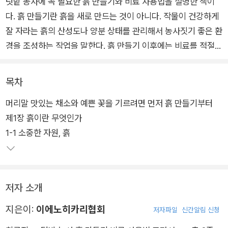
텃밭 농사에 꼭 필요한 흙 만들기와 비료 사용법을 설명한 책이
다. 흙 만들기란 흙을 새로 만드는 것이 아니다. 작물이 건강하게
잘 자라는 흙의 산성도나 양분 상태를 관리해서 농사짓기 좋은 환
경을 조성하는 작업을 말한다. 흙 만들기 이후에는 비료를 적절하
게 사용해 작물 생육을 돕는다. 적정한 흙 만들기와 비료 사용은
풍작을 약속하는 기본이며 핵심이다. 이 책은 텃밭 농부가 자칫
목차
소홀히 할 수 있는 흙과 비료를 어떻게 관리하고 활용하는지를 자
머리말 맛있는 채소와 예쁜 꽃을 기르려면 먼저 흙 만들기부터
세히 알려준다.
제1장 흙이란 무엇인가
1-1 소중한 자원, 흙
저자 소개
지은이:
이에노히카리협회
저자파일
신간알림 신청