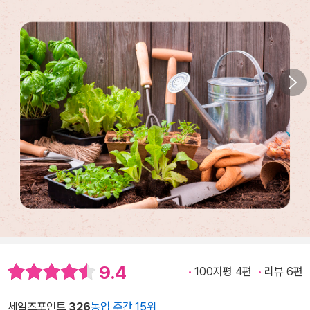
9.4
100자평 4편
리뷰 6편
세일즈포인트
326
농업 주간 15위