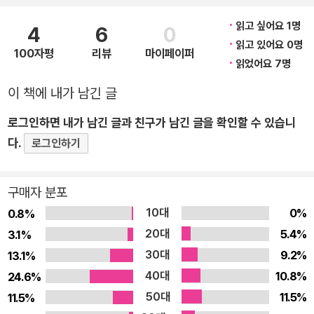
혹시 이런 생각에 빠져 있다면 당장 농사법을 점검해보자. 혹시
무턱대고 모종을 심고, 물을 주고, 거름을 뿌리지는 않았는지 말
읽고 싶어요 1명
4
6
0
이다. 올바른 방법이 아니라면 텃밭에 쏟은 모든 노력이 작물에게
읽고 있어요 0명
100자평
리뷰
마이페이퍼
오히려 독이 될 수 있다. 싱싱한 채소와 과채류를 손안 가득 쥐는
읽었어요 7명
기쁨을 느끼고 싶다면, 이제부터라도 흙과 비료에 신경을 써야 한
이 책에 내가 남긴 글
다. 텃밭 농사에 성공하는 사람은 가장 먼저 흙과 비료를 챙긴다.
로그인하면 내가 남긴 글과 친구가 남긴 글을 확인할 수 있습니
흙과 비료야말로 농사의 기본이며 성공의 보증수표이기 때문이
다.
다. 그리 어려운 일도 아니다. 《텃밭 농사 흙 만들기 · 비료 사용법
로그인하기
교과서》에서 알려주는 대로 차근차근 흙을 만들고, 비료를 사용
하면 된다. 처음 계획한 대로 작물을 키울 수 있는 길이 열리는 것
구매자 분포
이다. 실용적이면서도 농사의 핵심을 담은 안내서가 바로 이 책이
10대
0%
0.8%
다. 텃밭 농사를 시작하는 우리가 책에서 기억해야 할 것은 3단계
20대
5.4%
3.1%
작업이다. 1단계는 작물이 좋아하는 흙이 무엇인지 알아두는 일
30대
9.2%
13.1%
이고, 2단계는 내 텃밭의 건강 상태를 점검하는 일이다. 그다음 3
40대
10.8%
24.6%
단계에서는 텃밭의 건강 상태에 맞춰 적절한 흙을 만들고 비료를
50대
11.5%
11.5%
사용한다. 텃밭 농사의 기초는 이 3단계로 이뤄진다고 해도 과언