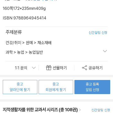
160쪽
172*235mm
409g
ISBN 9788964945414
주제분류
신간알림 신청
건강/취미
>
원예
>
채소재배
과학
>
농업
>
농업일반
선물하기
공유하기
중고
중고
중고 등록
알라딘에 팔기
회원에게 팔기
알림 신청
지적생활자를 위한 교과서 시리즈 (총 108권)
신간알림 신청