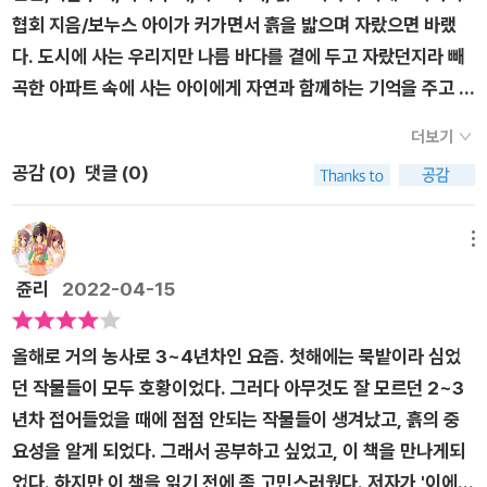
자라나는 작물들은 흙의 영양분을 흡수한다.​따라서 흙에게는 영
심어 기른다는 점과 흙을 소독하는 방법이 있다는 점도 재밌었
협회 지음/보누스 아이가 커가면서 흙을 밟으며 자랐으면 바랬
양분을 다시 채워줄 비료가 필요하다.​비료도 흙처럼 다양한 종류
다.​이외에도 책 속에선 크게 농사짓는 사람을 위해서가 아니라,
다. 도시에 사는 우리지만 나름 바다를 곁에 두고 자랐던지라 빼
가 있고 종류에 따라 사용법이 다를 뿐 아니라어떤 작물인지에 따
화분에 작물을 기르거나 식물을 기르는 사람을 위해 정보도 알려
곡한 아파트 속에 사는 아이에게 자연과 함께하는 기억을 주고 싶
라 필요량도 다르고 계절, 생육 시기별로도 필요 성분이 달라진
주고 있다. 배양토가 적고 온도가 상승하기 쉽기 때문에 물 주기
었다.그래서 시작한 텃밭이었다. 작년에 처음 텃밭을 만들며 언
다.​처음 마주해본 흙과 비료의 세계는 생각보다 다양하고 무궁무
더보기
가 아주 중요하다는 점, 그리고 물을 자주 주는 스타일인지 아닌
제 무엇을 어떻게 심어야 하는지 몰라 남들을 따라 되는대로 심기
진한 것 같다.이래서 부모님이 어릴 적 우리에게 농부분들께 감
공감 (
0
)
댓글 (0)
지에 따라 재배용 흙과 부엽토의 비율을 어떻게 조절할 것인지,
도 했다.땅위로 쏘옥 올라오는 잎들을 보며 기쁘다가도 달려드는
사하라고 하는 말씀을 하신 게 아닌가새삼 생각해 보게 된다.​조
식물이 얼마나 성장하면 화분을 교체해야 하는지 같은 정보들이
벌레들을 보며 어떻게 해야할지 몰랐다.함께 땀흘려 키운 채소는
만간 부모님댁에 갈 때에 이 책을 챙겨가서 부모님과 함께 올해
있어서 관심있게 볼 수 있었다. 흙이 어떤 점이 잘못되었는지, A
시장에서 사다먹는 것과는 차원이 달랐다.여름 장마가 지난 뒤
메뉴
텃밭농사를함께 하고 와야겠다.​[이 글은 출판사로부터 책을 제공
S개념은 아니었지만 확실히 작물을 심는 흙에 대한 이해도를 올
덩쿨같은 텃밭을 보며 긴 한숨을 내쉬기도 했지만 그래도 텃밭으
쥰리
2022-04-15
받아 직접 읽고 작성한 글입니다]
리는 데 좋은 책이었다.
로 나가게 된다. 가벼운 마음으로 시작한 텃밭이었는데 생각만큼
알아야할 것들이 제법 되었다.내가 무엇을 어떻게 심을까도 고민
올해로 거의 농사로 3~4년차인 요즘. 첫해에는 묵밭이라 심었
하지만 건강한 흙을 만드는 것이 중요하다.아무것도 모르는 초보
던 작물들이 모두 호황이었다. 그러다 아무것도 잘 모르던 2~3
텃밭농사를 고민하는 내게 <텃밭농사 흙 만들기ㆍ비료 사용법
년차 접어들었을 때에 점점 안되는 작물들이 생겨났고, 흙의 중
교과서>가 눈에 띄었다.기본부터 알려주는 흙진단,거름주기,석
요성을 알게 되었다. 그래서 공부하고 싶었고, 이 책을 만나게되
회 주기,비료 주기, 흙 소독하기까지 기본적인 내용들이 가득했
었다. 하지만 이 책을 읽기 전에 좀 고민스러웠다. 저자가 '이에노