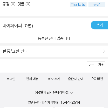
라』,『뇌에 맡기는 공부법』,『나라 이름으로 여행하는 지구 한바퀴』,
이 괴사하는 질병이다. 심근경색 급성기는 치료 이전에 생명을 구하
공감 (
0
)
댓글 (0)
게 되었습니다.한 번도 뼈의 구조나 대사에 대해 관심을 가지고 본 적
『프랑스 사람은 지우개를 쓰지 않는다』,『사회학 명저30』,『연애 사자
기 위한 처치가 최우선으로 이루어져야 한다. 심장동맥에 쌓인 혈전
이 없는 거 같습니다. 뼈는 언제나 신진 대사를 하고 있으며 2~3년이
성어』,『사자성어사전』,『상황별 사자성어』,『50대에 꼭 해야할 100가
을 녹이는 약 투여, 혈관을 넓히는 카테터 삽입, 바이패스 수술 등을
면 모두 새로운 뼈로 대체된다고 알려져 있다고 합니다. 뼈에는 파골
지』,『남편을 날씬하게 만드는 반찬』,『빡치는 순간 나를 지키는 법』 등
시행한다.심근경색 외에도 심부전, 심장판막증, 굴기능부전증후군 등
쓰기
마이페이퍼 (0편)
세포와 조골세포가 있는데 파골세포는 뼈의 일부를 녹이고 조골세포
다수가 있다.​​​​​​​​​급변하는 사회처럼 예측할 수 없는 질병​요즘은 흔히 유
심장에서 발생하는 질병은 매우 다양하지만, 대부분 증상이 유사해
가 칼슘 등의 물질을 이용하면서 자신을 포함해 새로운 뼈를 만드는
병장수 시대라고 한다. 과거에 비해 소득 수준과 소비 수준이 높아지
구체적으로 어떤 질병인지 알아차리기 어려운 경우가 많다. 그럼에도
등록된 글이 없습니다
데 이 신진대사를 뼈의 리모델링이라고 한다고 합니다.근육이 강하게
고, 의학 서비스가 발달하여 평균 수명이 늘었지만, 누구나 질병 하나
각 질병에 관해 제대로 알고 있어야 하는 이유는 증상이 비슷하더라
수축하던 중 갑자기 늘어나게 하는 힘이 가해지면 파열이 일어납니
씩은 가지고 살아간다. 질병이라고 해서 거창한 것이 아닌, 현대인들
도 병명에 따라 발병 부위와 원인, 치료법이 완전히 다르기 때문이다.
반품/교환 안내
다. 대부분은 단거리달리기나 축구, 럭비, 테니스처럼 순간적인 근수
대부분이 가지고 있다는 위염, 식도염 등도 질병의 한 종류라고 할 수
이 말은 질병의 정체를 빠르게 알아차릴수록 건강을 유지할 확률도
축을 필요로 하는 동작에서 발생합니다.갑자기 뚝하고 소리가 나는
있다. 사람의 몸 속 기관들은 굉장히 유기적인 관계라서 어떠한 질병
비약적으로 높아진다는 뜻이다. 인체 구조와 질병의 메커니즘을 아는
느낌이 들기도 하고 극심한 통증을 느끼며 그 근육이 관여하는 관절
이 어느 부위에 생겼을 때, 그 부위가 아닌 다른 부위가 원인이 되기도
것은 곧 내 몸을 지키는 힘이 된다. 병증을 보이는 부위와 증상을 살펴
을 움직일 수 없게 됩니다. 발생한 직후는 얼음찜질과 압박, 고정이 기
하고, 그 구조가 너무나 복잡하여 어디가 아픈지, 또는 왜 아픈지 정확
보고 발병 원인과 치료를 파악해 보자. 질병에 대한 올바른 지식을 익
로그인
전체 메뉴
회사 소개
출판사 안내
PC 버전
본이고 천천히 재활을 진행합니다. 완전 파열의 경우 수술을 하기도
히 모를 때도 있다.​보누스에서 출판한 이 책은 <인체 구조 교과서>를
힐 수 있을 것이다. 이 책은 우리 몸의 모든 기관과 구조 및 신체 각
합니다.뼈, 근육, 관절, 뇌, 신경계 등에 대하여 그림과 함께 상세하게
시작으로 <인체 영양학 교과서>, <인체 생리학 교과서> 등 인체 의
기관의 질병 등에 대해 미리 알고 대처하는 방법, 또는 발병 위험 신호
(주)알라딘커뮤니케이션
설명이 되어 있어서 흥미로웠습니다. 운동기의 질병에 대하여 증상,
학 도감 시리즈의 최신판이다. 인체에 질병이 생겼을 때, 그 부위를 해
를 미리 알아채는 방법, 적절한 응급조치가 필요할 때의 응급처치법
치료 등에 대하여도 설명이 되어 있습니다.자율신경실조증은 교감신
1544-2514
부학적 그림으로 자세히 알아보고, 질병의 원인, 증상 등을 쉽게 설명
일반문의 (발신자 부담)
등을 9장(章)에 걸쳐 세밀하게 설명하고 해부학적으로 부연 설명한
경과 부교감신경의 균형이 무너진 것이 원인입니다. 두통, 현기증, 호