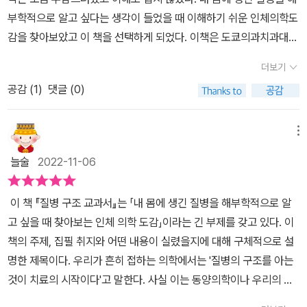
면서도 큼지막하게 그려 있어서 이해하는데 많은 도움이 되었다. 이
암인 유방암을 발병시킬 수 있는’ 장기다. 원인은 다양하지만 가족인
부학적으로 알고 싶다는 생각이 들었을 때 이해하기 쉬운 인체의학도
깊게 알 수 있을 것이란 기대감 없이 읽었기에 흥미롭게 읽을 수 있었
책은 인체 각 기관을 계통별로 분류하여 설명하고 있다. 뼈와 관절, 근
자, 출산과 수유의 경험이 없거나 흡연, 이른 초경, 늦은 폐경, 비만,
감을 찾아보았고 이 책을 선택하게 되었다. 이책은 도쿄의과치과대학
다. 다만, 아버지의 간병 중이라 읽게 된 게 조금은 많이 씁쓸한 일이
육 등 운동기관, 눈, 귀, 코, 피부, 체모와 손발톱, 허파 같은 감각기관
큰 키가 원인이라고 한다. 유명 배우 안젤리나 졸리의 예방적 차원의
전국공동이용시설 의치학교육 시스템 연구센터 센터장ㆍ교수이며 1
었다. 그래도 병은 예방이 중요하기에 조금의 지식이라도 예방을 위
과 호흡기관, 뇌신경계, 순환기계와 혈액, 소화기, 신장과 비뇨기, 내
더보기
유방절제술을 통해서도 알 수 있듯이 발병 부위에서 림프절 등으로
975년 도쿄의과치과대학 의학부를 졸업하고 내과학, 혈액병학, 임상
해 도움이 된다면 유익하다는 생각이 든 책이었다. 아무런 대책 없이
분비, 생식기와 세포까지 총 9파트로 나눠져 있으며, 각 기관에서 생
전이될 위험도 있으므로 암의 ‘절제’ 가 기본이라고 한다. 이제 40살
공감 (
1
)
댓글 (0)
검사의학을 전문으로 하는 나라 노부오 교수의 책이다. 한국외국어대
시작하게 된 아버지의 뇌졸중 간병. 유명 장수의 시대 누구나 한 권 정
길 수 있는 질환에 대해 설명하고 있다. 각 장의 마지막 부분에는 각
이 되면 건강검진에서 유방초음파도 의무적으로 검사해야 되는데, 점
학교 일본어과를 졸업하고 현재 번역 에이전시 엔터스코리아에서 출
도 미리 비치해 이해를 한다면 간병을 하며 주치의의 설명을 이해하
기관 계통의 대표적인 질병에 대해 조금 더 상세하게 설명한 질병 해
점 건강에 대해 염려가 많아진다.질환과 증상의 본질을 파악하는데
판기획 및 일본어 전문 번역가로 활동하고 있는 윤경희 번역가가 옮
는 데 조금이나마 도움이 될 수 있는 책이라 전하며 리뷰를 줄인다.*
메뉴
설 페이지가 있어서 더욱 유용하게 느껴진다. 30년 전에 의대생들이
유익한 인체 질병 메커니즘을 해설해 준 이 책으로 그동안 간과했던
겼다. 도서출판 보누스에서 출판하였다. 내 몸을 이해하려면 내몸의
이 리뷰는 책을 제공받아 직접 읽고 작성했습니다.
보는 책으로 인체생리학을 공부했다. 전공서적을 번역서로 공부하다
늘술
2022-11-06
수 많은 질병의 정체를 올바로 알 수 있었다. 아는 것이 힘이다!​출판사
구조와 기능을 먼저 알아야한다는 생각에서 선택한 책이었는데 쉽게
보면 한글 번역 부분이 영 매끄럽지 않아 이 후에는 영어로 된 책이나
로부터 도서협찬을 받았고 본인의 주관적인 견해에 의해 작성하였습
이해를 돕도록 편집되어 있어서 더욱 편리했다. 눈으로 보기만 해도
논문을 보는 것이 더 이해하기 쉬울 때가 있다. 최근에 전문용어들도
이 책 『질병 구조 교과서』는 「내 몸에 생긴 질병을 해부학적으로 알
니다.
자연스럽게 지식을 얻을 수 있는 인체의 구조와 기능을 쉽게 익힐 수
한자어 위주에서 순 우리말로 바뀌고 표기법이 조금씩 달라져서 헷갈
고 싶을 때 찾아보는 인체 의학 도감」이라는 긴 부제를 갖고 있다. 이
있도록 도와주는 책이다. 1장 운동기를 시작으로 뇌ㆍ신경계, 감각기,
릴 때가 있다. 그래서 이 책을 교과서라 생각하고, 요즘 용어와 예전에
책의 주제, 집필 취지와 어떤 내용이 실렸을지에 대해 구체적으로 설
호흡기, 순환기ㆍ혈액, 소화기, 콩팥ㆍ비뇨기, 내분비, 생식기와 세포
배웠던 용어, 영어까지 병용해서 써 두었더니, 자주자주 펼쳐보게 되
명한 제목이다. 우리가 흔히 접하는 의학에서는 '질병의 구조를 아는
까지 총 9장의 구성에 찾아보기와 문헌으로 되어 있다. 이 책의 사용
었다. 저자의 바람처럼 초보자에게는 기초지식을 얻을 수 있는 기본
것이 치료의 시작이다'고 말한다. 사실 이는 동양의학이나 우리의 한
법이 한페이지에 적혀있는데 처음 배우는 사람도 쉽게 내용을 이해할
서가 될 것이고, 눈으로 자주자주 펼쳐보면서 자연스럽게 인체의 구
의학에서도 같은 주장이다. 동서고금 모든 의학은 치료를 위해 진단
수 있도록 실용적으로 되어 있다. 각 장마다 마지막에는 각 기관 계통