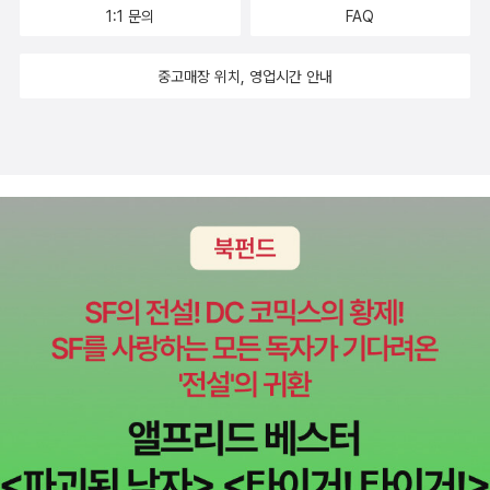
해준다. 약 두달 전에 출간된 <인체 영양학 교과서>로 보누스의 인체
다. 모두 예방과 치료에 필수적이기 때문이다. 1장 「운동기」에서는 몸
1:1 문의
FAQ
흡곤란, 두근거림, 가슴통증, 식욕부진, 위쳐짐, 피로감, 변비, 설사,
의학 도감 리즈를 먼저 접해보았는데, 사람이 섭취하거나 인체에서
의 골격, 즉 뼈와 근육 등 움직이고 지탱하는 기본적으로 작동하는 부
불면, 월경불순, 우울증, 과다호흡증후군, 정서불안정 등의 다양한 증
발생하는 다양한 영양소의 종류와 영양소와 인체 사이의 메커니즘을
중고매장 위치, 영업시간 안내
분이다. 어디에 통증을 느끼거나 불안정할 때, 또 그런 느낌을 받을 때
상이 나타납니다. 스트레스나 수면 부족 등 때문에 발생한 것으로 보
쉽게 알 수 있어서 많은 도움이 되었다. 그러면서 문득 예전에 중학생
병에 대해 어떻게 대처해야 할지에 대해 구조를 파악하고 치료에 도
고 있기에 충분한 수면을 취하고 균형 잡힌 식사를 하며 스트레스를
아이들의 과학을 가르쳤을 때 이러한 책이 학원마다 참고서로 한 권
움이 되도록 환자 스스로 해야 할 부분을 말하고 있다. 2장 「뇌·신경
해소하는 등 생활습관을 개선하도록 합니다. 항불안제나 한방햑 등의
씩 있었다면 얼마나 좋았을까? 하는 생각도 들었다. 등장하는 단어들
계」는 치매, 조현병, 파킨슨병 자율신경의 마비와 불편, 약물의존 등
약물요법을 시행하거나 증상에 따라 행동요법이나 자율훈련법, 심리
은 어려울지 몰라도 단어보다 더 중요한 메커니즘은 충분히 쉬운 설
에 대해 다룬다. 3장은 「감각기」로서 눈·코·귀·입·촉각의 질병이다. 녹
상담을 시행한다고 합니다.요관은 콩팥깔때기에서 모인 소변을 방광
명으로 실려있기 때문이다. ​​​​​질병을 해부학적으로 알고 싶을 때​이번 <
내장과 난청, 후각 장애 등의 질병을 다루고 있다. 특히 통증의 매커니
으로 보내는 관이며 콩팥잔과 콩팥깔때기처럼 소변의 생성과 성분 조
질병 구조 교과서>는 우리가 평소에 안아팠던 부위가 아프기 시작할
즘과 감각기관의 질병을 모두 다룬다.4장에서는 「호흡기」를 다루며
절에는 관여하지 않는다고 합니다. 요관에는 다소 좁아지는 부분이
때, 원인을 가장 먼저 알려고 하는 만큼 현대인들에게 많은 도움이 되
기관지천식, 폐암, COPD(만성 폐쇄성 허파 질환)을 설명한다. 당연
세 곳이나 있는 데 각각 콩팥때기와 요관의 이행부, 온엉덩동맥과 교
는 책이다. 대상 독자가 해부학, 의학 등 과학을 전공한 사람이 아닌,
히 신체 구조와 질병의 원인과 치료 등에 대해 설명한다. 5장 「순환기
차하는 부위, 방광 벽을 통과하는 부위이며 생리적 협착부라고 합니
불특정 다수의 일반인이므로 어딘가 아플 때마다 누구나 쉽게 찾아보
·혈액」에서는 우리 몸속의 피와 심장 이상을 설명한다. 심근경색, 심
다. 요관결석이 걸리기 쉬운 장소도 이곳이라 합니다.요관결석은 콩
고 이해할 수 있다. 무언가 정보가 필요할 때에는 우리는 인터넷을 먼
부전증, 부정맥과 동맥경화, 고혈압과 백혈병, 면역 알레르기, 순환기
팥깔때기 등에서 만들어진 결석이 요관에 쌓여 갑자기 극심한 통증이
저 들어가보곤 하는데, 인터넷은 정보가 너무나 많고, 많은 만큼 잘못
와 혈액의 질병이 망라돼 있다. 6장은 「소화기」이다. 소화기 질병은
생기는 질병입니다. 식생활의 편중에 의한 소변의 pH 문제, 질병으로
된 정보도 많기 때문에 잘 가려서 습득해야 한다. 게다가 필요한 정보
치아질병과 식도암, 위암, 간암 및 변비 등 소화기 계통의 질병을 다룬
인해 누워만 있어서 일어나는 소변의 정체, 통풍, 요도감염, 수분 섭취
가 건강과 직결된다면 인터넷에 떠도는 정보를 선뜻 믿는 것은 위험
다. 7장 「콩팥 ·비뇨기」, 8장 「내분비」, 9장 「생식기와 세포」를 각각
부족 등 때문에 소변 속 어떤 성분이 굳어서 돌이 된 것이라 합니다.돌