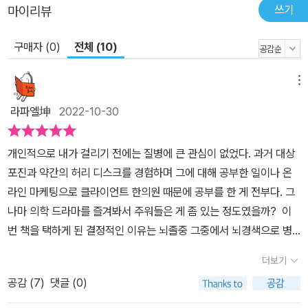
쓰기
마이리뷰
구매자 (0)
전체 (10)
메뉴
라파엘坤
2022-10-30
개인적으로 내가 걸리기 전에는 질병에 큰 관심이 없었다. 과거 대상
포진과 약간의 허리 디스크를 경험하며 그에 대해 공부한 일이나 온
라인 마케팅으로 클라이언트 한의원 때문에 공부를 한 게 전부다. 그
나마 의학 드라마를 즐겨봐서 주워들은 게 좀 있는 정도였을까? 이
번 책을 택하게 된 결정적인 이유는 뇌졸중 그중에서 뇌경색으로 병
원에 계신 아버지를 간병하며 궁금한 것들이 있어 읽게 됐다. 뭐 전반
더보기
적인 질병 구조에 대한 책이라 큰 기대감 없이 접한 책이다. 현재 재활
공감 (
7
)
댓글 (0)
치료 중이시기에 짤막하게 지나가는 뇌경색의 내용은 이미 충분히 알
아본 내용이었음을 확인한다. 책은 총 9장으로 구성되는데 1장의 운