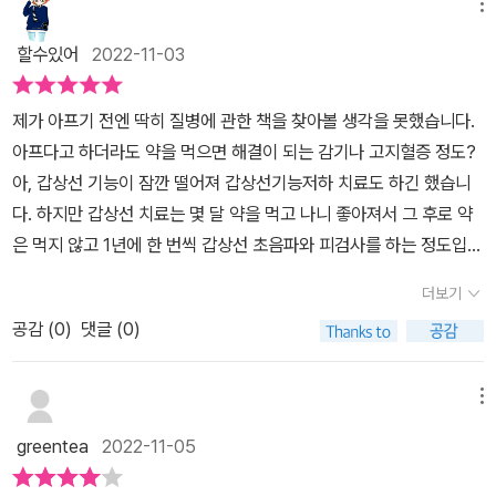
체를 해부해가며 몸구조별로 증상을 알려주는 질병 의학도감이다.​이
메뉴
를 바란다. 이 책의 집필 이유이다. 의사가 내린 약 처방은 어느 정도
책을 보게 되면 자신이 현재 겪고 있는 아픔이 어떤 것인지 파악하는
함량인지, 기간이 얼마나 필요한지에 대해 중점적으로 처방을 하고,
할수있어
2022-11-03
데 보충이 된다. 내 몸에 대해 아무것도 모른 채 병원에 가서 의사한테
부수적으로 따르는 식사와 수면까지 일일이 통제할 수는 없다. 때문
내 증상을 두루뭉실로 말하니 설명하려고 하면 엉뚱한 곳에다가 진찰
에 일부 질병에 대해서는 식사의 부분까지 의사가 주의를 주기도 한
제가 아프기 전엔 딱히 질병에 관한 책을 찾아볼 생각을 못했습니다.
한 적이 있었다. 돈은 돈대로 날려지고 몸은 몸대로 아파서 해결책이
다. 일반인들은 질병의 구조나 적절한 치료에 이르기까지의 의학적
아프다고 하더라도 약을 먹으면 해결이 되는 감기나 고지혈증 정도?
나오지 않아 난감할 때는 자신의 몸 부위별로 일어나게 되는 증상을
지식을 의사들이 모두 섭렵해 알고 있기 때문에 의사의 처방에 따라
아, 갑상선 기능이 잠깐 떨어져 갑상선기능저하 치료도 하긴 했습니
알아가는 게 필요하다.​현대인들은 하루하루 병과의 전쟁에서 살아남
잘 먹고, 잘 쉬고, 잘 자면 모든 질병을 치료할 수 있다고 생각한다. 틀
다. 하지만 갑상선 치료는 몇 달 약을 먹고 나니 좋아져서 그 후로 약
는 중이다.우리는 흔한 두통이나 감기부터, 각종 성인병과 암, 심근경
린 말은 아니다. 그러나 환자 본인의 질병 치료 의지라든지, 치료를 위
은 먹지 않고 1년에 한 번씩 갑상선 초음파와 피검사를 하는 정도입니
색과 같은 심각한 병까지. 우리는 이런 병들을 자주 접하지만 실상 그
한 부수적인 의사 지시 사항은 상식적인 것으로 치부하고 별로 신경
다. ​그러다 2004년에 갑자기 뇌출혈 수술을 받게 되었습니다. 어렸
병들에 대해 얼마나 알고 있는가?바이러스나 암세포, 염증 따위가 어
더보기
을 쓰지 않는다. 물론 의학이 급속히 발달돼 웬만한 질병은 의사가 처
을 때부터 머리가 자주 아프긴 했지만 두통 말고는 다른 증상이 없었
떤 경로를 통해, 어떤 곳에서,어떻게 일어나고 있는지 궁금하지 않는
방해서 치료하면 해결할 수 있다. 그러나 의사의 힘만으로 치료하기
공감 (
0
)
댓글 (0)
기 때문에 별로 신경을 쓰지 않고 살았습니다. ​30대 후반에 갑자기
가?이 책에서는 그러한 질병들에 관해 낱낱이 파헤쳐 쉽게 풀이해주
힘든 질병도 있고, 환자의 적극적인 치료 의식이 더 중요한 질병도 있
찾아온 뇌출혈로 수술을 받고 8개월의 병원 생활과 그 후 15년 동안
고 있다.이 책에는, 섬세하고 사실적으로 그려진 그림들이 신체 기관
다.특히 치료약이 없는 경우는 의사가 지시하는 처방에 잘 따라야 회
의 재활치료. ​병원에서도 더 이상은 좋아지는 걸 바라지 말고 더 나빠
메뉴
의 구조를 자세히 보여주고, 글을 통해 좀 더 세부적인 내용과 함께 그
복하고 극복이 가능한 질병도 있다. 예를 들면 치매나 파킨슨병 등 뇌
지지 않게 현상 유지하는 방향으로 가자고 했습니다. ​지금은 약을 타
부위에서 발병할 수 있는 질병들이 나열되어 있다. 번역도 잘 되어 있
greentea
2022-11-05
와 뇌신경의 이상에서 오는 질병은 아직 치료제가 개발되지 않는 경
러 병원에 갈 때를 빼고는 장애인복지일자리 신청을 해서 일하고 있
어서 꼼꼼한 설명 덕에 의학 상식이 적은 나도 쉽게 이해하며 볼 수 있
우가 상당히 많다고 알려지고 있다. 병의 진행을 늦추는 치료에 머물
습니다. ​나중에 알게 된 사실은 제 몸에 대해 더 일찍 관심을 가지고