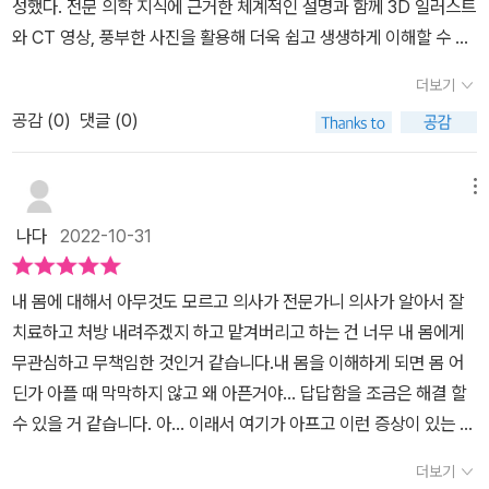
성했다. 전문 의학 지식에 근거한 체계적인 설명과 함께 3D 일러스트
호할 만한 도서라 생각한다. 딱딱하고 지루한 전공서적보다 훨씬 눈
던 용어들이 책과 다른 점이었는데 아마도 책을 읽으면 내가 알고 있
오며 심하면 사망에 이르기도 한다. 이 질병은 뇌졸중이라 통칭하는
서 유익했습니다. ​특히 사진과 그림 위주로 편집을 하고 글로는 짧은
와 CT 영상, 풍부한 사진을 활용해 더욱 쉽고 생생하게 이해할 수 있
에 잘 들어오게 세세하게 용어설명이 잘 되어 있어서 의사고시 준비
는 의학용어와 다른 부분은 하나씩 옆에 적게 되지 않을까 싶다. 두 번
질병으로 뇌출혈, 뇌경색, 거미막밑출혈 등이 이에 속한다.이 질병들
설명만 덧붙이고 있어서 그게 더 마음에 들었습니다. ​건강에 관심이
다. 눈으로 보기만 해도 내 몸을 지킬 수 있는 의학 지식이 자연스럽게
할 때 보충하기에도 유용한 도서라 생각된다.​인체 개념을 알면 알수
째로는 한 번에 모든 내용을 다루다 보니 각 신체기관에서 발생할 수
은 대개 갑자기 발병하는데, 일단 증상이 나타나면 응급 치료가 필요
더보기
있는 분들에게 많은 도움이 될 것 같습니다. ​​'출판사로부터 도서를 제
쌓일 것이다. 보누스 펴냄 나라 노부오 감수 1975년 도쿄 의과치과
록 질병이라는 게 얼마나 무서운 것인지 경각심을 갖게 된다. 평소에
있는 질병에 대한 예가 많지 않다는 점. 2권으로 나누어 질병 구조에
하다. 조금이라도 지체하면 뇌손상을 일으킬 위험이 있다. 생명을 구
공받아 솔직하게 작성한 리뷰입니다.'​​​​​​​​​​
공감 (
0
)
댓글 (0)
대학교 의학부를 졸업한 의학 박사로, 도쿄 의과치과대학교 교수를
인스턴트나 술과 담배 등 몸에 좋지도 않은 식습관을 하고 있다면 이
대해 설명하고 다양한 예를 들었다면 공부하기에 더욱 좋은 책이 되
했다 하더라도 이처럼 뇌조직이 손상되면 운동마비나 감각 장애, 언
거쳐 2015년부터 동대학 명예 교수, 준텐도대학교 객원 교수, 일본
책에 나오는 질병을 겪고 있다는 걸 확인할 수 있다. 무작정 아프다고
지 않았을까 하는 생각이다.​처음에 해부학을 공부했을 때는 너무나도
어 장애 등의 후유증이 남아 일상생활이 원활할 수 없어진다.이러한
의학교육평가기구 상근 이사를 역임했다. 혈액 내과학, 의학 교육학
병원에 가는 것보다 이 책에 담아진 의학사례들을 보면서 자신의 몸
메뉴
방대한 양에 내가 이해를 할 수 있을까 생각했는데 역시 꾸준히 공부
뇌 신경계 질환들은 주로 노령, 흡연, 음주, 당뇨병 등이 원인이며, 특
을 전공했으며, 여러 의학 서적 외에도 일반인을 위해 쉽게 풀어 쓴 건
에 대한 관심을 가지는데 시간을 가지면 더더욱 건강관리를 소홀히
하고 눈에 익히다 보면 하나씩 하나씩 이해되고 기억에 오래 남는 거
히 50~60대에 많이 발병한다. ‘늙으면 자연스럽게 여기저기 아픈
나다
2022-10-31
강서를 집필했다. 『아름다운 인체 도감』, 『한 권으로 알 수 있는 병원
하지 않을 거 같다고 느끼게 될 것이다.**출판사로부터 도서를 제공
같다. 해부학이 어려워 힘들어한다면 가볍게 책을 읽는 것처럼 보누
것’이라고들 하지만, 그렇다고 해서 점점 약해지는 몸을 이대로 방치
검사』, 『유전자 진단으로 무엇을 할 수 있을까』, 『최고로 아름다운 인
받아 작성한 리뷰입니다**#질병구조교과서, #건강에세이
스 의학 시리즈를 들여다보는 건 어떨까.[출판사로부터 책을 무상으
할 수만은 없다. 뇌 신경계 질환은 물론, 지금껏 막연히 이름만 알고
내 몸에 대해서 아무것도 모르고 의사가 전문가니 의사가 알아서 잘
체 도감』, 『인체 대도감』 등의 저술과 감수를 맡았다.윤경희 옮김 한
로 제공받았습니다]
있었던 질병의 메커니즘을 제대로 이해하면 식습관이든 생활습관이
치료하고 처방 내려주겠지 하고 맡겨버리고 하는 건 너무 내 몸에게
국외국어대학교 일본어과 졸업하고 현재 번역 에이전시 엔터스코리
든 건강을 위한 노력에 큰 도움이 될 것이다.또 심근경색 등에 대한 설
무관심하고 무책임한 것인거 같습니다.내 몸을 이해하게 되면 몸 어
아 출판기획 및 일본어 전문 번역가로 활동하고 있다. 주요 역서로는
명도 주위해서 알아둘 필요가 있다. 갑자기 가슴이 조이는 듯하다. 통
딘가 아플 때 막막하지 않고 왜 아픈거야... 답답함을 조금은 해결 할
『일 잘하는 사람은 왜 사우나를 좋아할까?』,『초등 아이가 공부에 푹
증이 턱, 등, 왼쪽 어깨로 퍼져 나간다. 얼굴이 창백해지고 호흡이 가
수 있을 거 같습니다. 아... 이래서 여기가 아프고 이런 증상이 있는 거
빠지는 법』,『초등학생을 위한 요리 과학실험365』,『일본식 집밥 레시
쁘면서 메슥거린다. 이럴 때는 심근경색을 의심하고 바로 대처해야
구나 이런 구조로 연관이 되어 있어서 그렇구나...이런 동작, 습관이
피 100』,『남자아이의 학습능력을 길러주는 방법』,『손정의처럼 일하
더보기
한다. 심근경색은 심장동맥이 막혀 혈액이 통하지 않으므로 심장근육
문제가 되었구나 조금은 이해할 수 있게 되기를 바라면서 이 책을 읽