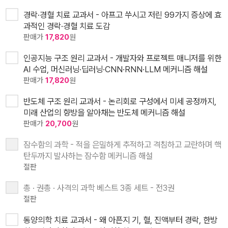
경락·경혈 치료 교과서 - 아프고 쑤시고 저린 99가지 증상에 효
과적인 경락·경혈 치료 도감
판매가
17,820
원
인공지능 구조 원리 교과서 - 개발자와 프로젝트 매니저를 위한
AI 수업, 머신러닝·딥러닝·CNN·RNN·LLM 메커니즘 해설
판매가
17,820
원
반도체 구조 원리 교과서 - 논리회로 구성에서 미세 공정까지,
미래 산업의 향방을 알아채는 반도체 메커니즘 해설
판매가
20,700
원
잠수함의 과학 - 적을 은밀하게 추적하고 격침하고 교란하며 핵
탄두까지 발사하는 잠수함 메커니즘 해설
절판
총 · 권총 · 사격의 과학 베스트 3종 세트 - 전3권
절판
동양의학 치료 교과서 - 왜 아픈지 기, 혈, 진액부터 경락, 한방