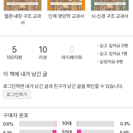
렇다고 해서 점점 약해지는 몸을 이대로 방치할 수만은 없다. 뇌 신경
계 질환은 물론, 지금껏 막연히 이름만 알고 있었던 질병의 메커니즘
혈관·내장 구조 교과
인체 영양학 교과서
뇌·신경 구조 교과서
을 제대로 이해하면 식습관이든 생활습관이든 건강을 위한 노력에 큰
서
도움이 될 것이다. 심근경색, 당뇨병, 고혈압, 파킨슨병, 동맥경화, 위
암, 녹내장의 메커니즘 갑자기 가슴이 조이는 듯하다. 통증이 턱, 등,
왼쪽 어깨로 퍼져 나간다. 얼굴이 창백해지고 호흡이 가쁘면서 메슥
읽고 싶어요 0명
5
10
0
거린다. 이럴 때는 심근경색을 의심하고 바로 대처해야 한다. 심근경
읽고 있어요 1명
100자평
리뷰
마이페이퍼
색은 심장동맥이 막혀 혈액이 통하지 않으므로 심장근육이 괴사하는
읽었어요 9명
질병이다. 심근경색 급성기는 치료 이전에 생명을 구하기 위한 처치
이 책에 내가 남긴 글
가 최우선으로 이루어져야 한다. 심장동맥에 쌓인 혈전을 녹이는 약
로그인하면 내가 남긴 글과 친구가 남긴 글을 확인할 수 있습니다.
투여, 혈관을 넓히는 카테터 삽입, 바이패스 수술 등을 시행한다. 심근
경색 외에도 심부전, 심장판막증, 굴기능부전증후군 등 심장에서 발
로그인하기
생하는 질병은 매우 다양하지만, 대부분 증상이 유사해 구체적으로
어떤 질병인지 알아차리기 어려운 경우가 많다. 그럼에도 각 질병에
구매자 분포
관해 제대로 알고 있어야 하는 이유는 증상이 비슷하더라도 병명에
10대
0.3%
0.6%
따라 발병 부위와 원인, 치료법이 완전히 다르기 때문이다. 이 말은 질
20대
5.6%
5.3%