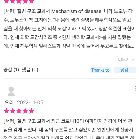
40대도 아니고, 아이는 둘 출산했지만 비만까지는 아닌데... 뭔가 억
분이다. 6장 소화기에서는 낯설었지만 어느새 아버지의 간병을 하며
[서평] 질병 구조 교과서 Mechanism of disease, 나라 노오부 감
울했다. 무증상도 적지 않다지만 난 명치 부위에 극심한 통증이 동반
익숙해진 ‘연하의 방식’에서 ‘연하 장애’를 빼놓을 수 없었던 것 같다.
수, 보누스​이 책 표지에는 “내 몸에 생긴 질병을 해부학적으로 알고
되고 황달까지 나타나서 급하게 수술한 케이스다. 복강경으로 쓸개를
뇌경색 재발 후 전기치료는 꾸준히 하고 계시지만 그렇게 쉽게 나아
싶을 때 찾아보는 인체 의학 도감’이라고 써 있다. 정말 적절한 표현이
통째로 적출했는데 내 신체장기 하나가 빠져나가도 아무 이상이 없는
지는 것이 아니라 아쉬울 뿐이다. 삼킴 장애가 나아지면 시원하게 물
다. 인체 의학 도감시리즈 중 <인체 생리학 교과서>를 처음 접했는
게 신기했다. 어쨌든 이 책을 통해 쓸개라는 장기의 모양과 쓸모, 질병
을 드실 수 있길 바라는 아버지의 소원이 이루어지고 밥으로 식사를
데, 인체 해부학적 일러스트가 정말 마음에 들어서 두고두고 찾아보
에 이르기까지 다양한 정보를 알 수 있어서 좋았다. 컬러풀한 일러스
바꿔 좀 더 기력을 찾으시는 데 도움이 될 텐데 하는 마음도 들게 되는
는 책이 되었다. 그래서 이번에 출시된 <질병 구조 교과서>도 많이
트와 사진, 표가 주류를 이루고 있어 글씨 설명이 많지 않아 좋았다.
더보기
부분이었다. 7장 콩팥 비뇨기는 처음 뇌경색 발병 후 내 간병 생활에
기대가 되었다. 감수를 맡은 도쿄의과치과대학 나라 노부오 교수님이
역시 인체의학도감답게 시각적인 효과가 두드러지는 책이었다.여성
많은 영향을 준 부분이었으나 현재는 그 부분은 크게 문제가 없어 다
공감 (
1
)
댓글 (0)
서문에서 말한 것처럼, 이 책은 기존의 해부학 교과서에서 다루지 않
이기에 9장의 <생식기와 세포> 챕터에도 관심이 많았다. 특히 유방
행이다. 8장 내분비에서는 스트레스에 대한 부분과 지인 덕에 익숙
았던 인체의 구조와 기능을 일러스트와 함께 상세하면서도 일목요연
과 자궁, 난소에 대해 자세히 읽어보았다. 임신을 유지하기 위한 주머
해진 갑상샘기능저하증에 대해 조금은 더 자세하게 병증을 이해하는
하게 잘 정리하고 있다. 한국어 책 제목이 질병 구조 교과서라 번역이
메뉴
니인 자궁, 여성호르몬을 분비하는 생식샘인 난소는 두 번의 임신과
데 도움이 됐다. 9장 생식기와 세포는 생식기에 대한 이해에 도움을
좀 아쉽게 느껴졌다. 함축적으로 담긴 뜻을 유추해 보자면 질병의 메
출산을 경험한 나에게 중요한 장기였다. 얼마 전 건강검진을 했을 때
오리
2022-11-05
받고 약간의 성교육도 되는 부분이 아닌가 싶다. 전립샘비대증은 나
커니즘을 알려면 인체의 구조부터 알아야 하니 질병과 인체의 구조
의무적으로 검사하는 자궁경부암검사에서도 이상소견이 나와서 걱정
이가 들며 피할 수 없다고 들었는데 왜 아버지께서 자주 화장실에 가
사이의 연결고리를 설명한 책이라고 할 수 있을 것이다. 이 책은 처음
이 되던 찰나였다. 새로운 생명을 잉태하고 키우기 위한 생식기 계통
[서평] 질병 구조 교과서 최근 코로나19의 여파인지 건강에 더욱 관
셨는지 조금은 이해가 되는 부분이며 이 병원에 비뇨기과가 없어 아
인체 생리학이라 해부학을 처음 접하는 사람도 쉽게 이해할 수 있도
은 남녀의 차이가 가장 큰 기관이기도 한데, 많은 림프관이 그물처럼
심을 갖게 되었다. 내 몸의 구조를 알고 싶었지만 일반인에게 전공서
쉬워했던 부분이었으나 현재는 아버지의 안전한 재활에만 초점을 맞
록 써 져 있다.특히 인체 구조에 대한 일러스트는 세밀화처럼 상세하
뻗어있는 여성의 유방은 ‘젖샘에서 생긴 암으로 여성에게 가장 많은
적은 조금 부담스러웠고 이해도 쉽지 않았다. 내 몸에 생긴 질병을 해
추게 된 상황이라 가볍게 보고 넘어가게 된다. 처음부터 질병 자체를