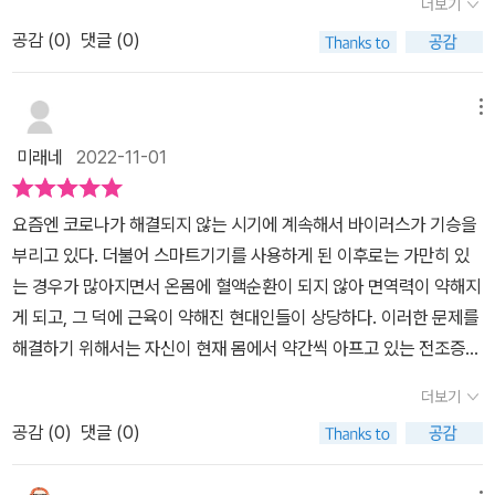
더보기
조과 기능, 질병에 대해 공부할 수 있는 교과서가 될 수 있을 것이라
을 먼저 실시한다. 진단이란 의사가 환자의 질병을 알아내는 것이다.
의 대표적인 질병에 대해 상세히 설명하고 MRI영상과 X선 사진, 그
생각된다. ​
공감 (
0
)
댓글 (0)
진단은 문답을 통해 하는 수도 있고, 더 구체적이고 정확한 진단을 위
래프 등으로 일반인도 이해할 수 있도록 설명되어 있다. 알고보니 이
해 개발된 의료기기를 사용하기도 한다. 이는 질병의 구조를 잘 아는
책은 인체 의학 도감 시리즈의 한편으로 총8권의 책이 있었다. 해부
의사들이 치료의 첫 단계로 실시한다. 정확하게 알고, 정확한 치료법
메뉴
학적으로 알고 싶었던 인체 구조를 쉽게 이해하기에 좋으며 질병에
을 이용하기 위해서다. 이 책이 질병의 구조를 독자들에게 설명하는
관한 이해도 쉽고 증상을 본질적으로 파악하는 인체 질병 메커니즘
미래네
2022-11-01
이유는 치료자가 의사이지만 환자 역시 치료자로서 도움이 되어야 한
해설로 궁금증을 풀어주는 고마운 책이다. 이 책을 통해서 내 몸이지
다는 의미를 포함하고 있다. 즉 환자 역시 질병에 대한 지식을 갖추고
만 내가 알지 못했던 인체의 구조를 알 수 있었으며 어떠한 질병이 발
요즘엔 코로나가 해결되지 않는 시기에 계속해서 바이러스가 기승을
치료에 임해야 치료 효과를 극대화시킬 수 있다는 전제에서 나온 말
생할 수 있는지 질병 정보를 인체 해부학 지식과 함께 알 수 있었다.
부리고 있다. 더불어 스마트기기를 사용하게 된 이후로는 가만히 있
이라고 생각한다. 왜 환자가 질병 구조까지 알아야 치료에 더 좋을
일반인의 이해를 쉽게 도와주는 이러한 책들이 여러분야에서 더욱 다
는 경우가 많아지면서 온몸에 혈액순환이 되지 않아 면역력이 약해지
까? 하는 문제에 부닥칠 수 있다. 사실 대부분의 질병은 의사가 치료
양하게 출판되었으면 좋겠다.이 리뷰는 책을 제공받아 직접 읽고 작
게 되고, 그 덕에 근육이 약해진 현대인들이 상당하다. 이러한 문제를
의 주체이긴 하지만 환자가 의사의 지시를 제대로 이행하는 것도 치
성했음에 지극히 주관적일 수 있음을 알려드립니다.
해결하기 위해서는 자신이 현재 몸에서 약간씩 아프고 있는 전조증상
료 효과에 큰 도움이 되기 때문이다. 의사가 내린 처방에는 치료약과
을 파악해야 할 거 같다. 무턱대고 병원가서 진료를 받는 것보다 자신
환자로서의 치료를 위해 주의할 점 등이 포함된다. 약만 잘 먹어도 효
더보기
의 몸을 지키기 위해서는 몸 부위별로 어떤 타격을 입어 큰 질병을 겪
과를 내는 질병이 있는가 하면 상당수의 질병은 식사와 잠 등의 규칙
공감 (
0
)
댓글 (0)
게 되는지 인체 질병을 파헤쳐보고자 이 책을 펼쳐보았다.이 책은 내
적이고 적절한 양의 영양 섭취를 해야 약효도 증가하고, 치료 기간도
몸에서 소리샘없이 닥쳐온 질병을 어떤식으로 전이되고 있는지를 인
단축시킬 수 있다. 그러나 환자의 대부분은 약만 잘 먹으면 치료되기