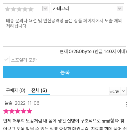
정확한 비율로 줄인 축척도와 미세 구조까지 자세히 확대한 일러스트
카테고리
를 통해 의학서를 처음 접하는 사람도 내용을 쉽게 파악하고 늘 내 몸
을 위협하는 질병에 제대로 대처할 수 있다.
현재
0
/280byte (한글 140자 이내)
스포일러 포함
등록
구매자 (0)
전체 (5)
늘술
2022-11-06
메뉴
인체 해부학 도감처럼 내 몸에 생긴 질병이 구조적으로 궁금할 때 찾
아보고 도움 받을 수 있는 질병 증상과 매커니즘, 치료를 한데 묶어 쉽