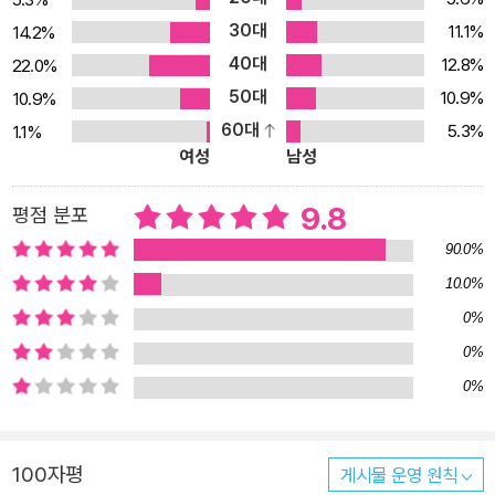
병의 정체를 빠르게 알아차릴수록 건강을 유지할 확률도 비약적으로
30대
11.1%
14.2%
높아진다는 뜻이다. 인체 구조와 질병의 메커니즘을 아는 것은 곧 내
40대
12.8%
22.0%
몸을 지키는 힘이 된다. 병증을 보이는 부위와 증상을 살펴보고 발병
50대
10.9%
10.9%
원인과 치료를 파악해 보자. 질병에 대한 올바른 지식을 익힐 수 있을
60대
5.3%
1.1%
것이다. 질병의 증상과 메커니즘, 치료를 쉽게 이해하는 최적의 인체
여성
남성
의학 도감 병명을 알고 치료약을 처방받아도 내 몸이 도대체 왜 아픈
지 답답할 때가 있다. 누군가 자세하게 설명해 주면 참 좋을 텐데 하는
9.8
평점 분포
마음이 굴뚝같다. 이 책에는 인체의 구조를 알기 쉽게 입체적인 일러
90.0%
스트를 그리고 구조에 맞춰 각각의 기능을 이해할 수 있도록 해설해
10.0%
놓았다. 또한 관련 질병과 발생 원인, 증상, 치료에 대한 사례와 함께
0%
X선 사진과 CT 영상 등을 활용해 의학적 지식을 더욱 생생하게 이해
할 수 있다. 어렵고 지루한 기존의 의학·해부학 교과서에서 벗어나 인
0%
체의 구조와 기능을 질병의 원인, 증상, 치료와 연결해 이해하면 자연
0%
스럽게 실전 의학 지식을 쌓을 수 있도록 구성했다. 책을 보면서 어디
가 어떻게 아픈 건지도 잘 몰랐던 수많은 질병의 정체를 직접 밝혀내
100자평
게시물 운영 원칙
보자. 인체를 9개 기관 계통별로 체계적으로 분류하고, 실제 크기를