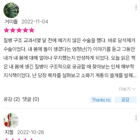
동기가 눈에 들어오는 이유는 현재 재활치료를 받고 계시기 때문이지
메뉴
않은가 싶다. 현재 내 왼쪽 어깨 상태도 돌아보게 된다. 2장 뇌신경계
거미줄
2022-11-04
의 내용이 현재 아버지의 상태를 파악하는 데 도움이 된다. 숨뇌와 관
련된 신경이 어떻게 연결이 되어 아버지의 현 상태에 어떻게 영향을
질병 구조 교과서몇 달 전에 예기치 않은 수술을 했다. 바로 담석제거
주는지도 생각을 해보게 한다. 3장의 감각기 처음의 녹내장은 아버
수술이었다. 내 몸에 돌이 생겼다는 엄청난(?) 이야기를 듣고 그동안
지께서 수술받으신 질환이고, 현재 뇌경색 약들과 함께 투약하고 있
내가 내 몸에 대해 얼마나 무지했는지 반성하게 되었다. 오늘 읽은 책
어 보게 된다. 혀의 구조와 미각의 방식을 보며 어릴 때 주입식으로 배
은 내 몸에 생긴 질병이 구조적으로 궁금할 때 찾아보는 인체 해부학
웠던 어느 부위의 어떤 맛이라는 혀의 맛지도가 떠오르는 것은 왜 그
지식책이었다. 난 당장 목차를 살펴보고 소화기 계통의 쓸개를 발췌
럴까? 통증의 메커니즘은 현재 아버지께서 움직이시진 못하시나 느
해 먼저 읽어보았다.쓸개는 간에서 만든 쓸개즙이 일시적으로 머물고
끼시는 부위들을 통해 보게 된다. 4장 호흡기는 내가 기저질환을 갖
더보기
농축되는 주머니다. 쓸개즙에는 소화 효소가 없지만 지방의 소화는
고 있기에 관심을 두고 연하장애가 있으신 아버지의 상황 때문에도
공감 (
2
)
댓글 (0)
돕는다. 쓸개에 대한 설명은 이쯤에서 차치하고 질병 정보인 ‘쓸개돌
그 위치를 자세히 보게 된다. 5장 순환기 혈액 역시 처음 뇌경색 치료
증’ 이 더 눈에 띄었다. 담석증이라고 하는 쓸개돌증은 쓸개에 돌이 생
를 하며 신경외과 주치의가 혹시 하며 돌아본 부분들을 만나게 되고
긴 질병이다. 돌은 쓸개즙의 성분이 굳은 것인데 콜레스테롤결석, 빌
메뉴
고혈압도 뇌경색과 연계가 되는 부분이고, 관련된 부분의 검사도 했
리루빈이 굳은 흑색석과 빌리루빈칼슘결석 등의 종류가 있다고 한다.
었기에 보게 된다. 나와 관련되어서는 면역에 대한 부분이 눈에 들어
지젤
2022-10-28
40대이고 비만이며 아이를 많이 낳은 여성에게 많다고 한다! 난 아직
왔고, 혈소판과 지혈은 아버지께서 쓰시는 약과 관련되어 보게 된 부