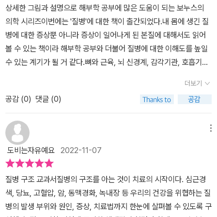
었다. 호흡기와 뇌•신경계 등 큰 범위부터 세부 부위까지 각 챕터로
상세한 그림과 설명으로 해부학 공부에 많은 도움이 되는 보누스의
고 있는 것이다. 또 우리가 지금 겪고 있는 코로나19 팬데믹에 따른
공부를 했더라면 장애를 입지 않았을 수도 있었다는 것입니다.​'늦었
나누어져 있으며, 질병에 대한 정보는 챕터 중간중간 추가 설명에 의
의학 시리즈이번에는 '질병'에 대한 책이 출간되었다.내 몸에 생긴 질
치료제도 마땅치 않다. 물론 효과를 내는 약이 개발돼 투약되고 있지
다고 생각할 때가 빠를 때'라는데, 지금부터라도 우리 몸의 질병 구조
해 더 자세하고 구체적으로 살펴볼 수 있다. 책의 메인은 질병이긴 하
병에 대한 증상뿐 아니라 증상이 일어나게 된 본질에 대해서도 읽어
만 완전 치료에는 한계가 있는 듯하다. 예방을 위한 백신도 마찬가지
에 대해 알고 싶어서 이 책을 읽게 되었습니다. ​건강 관련 책들을 많이
지만, 몸 속에 존재하는 신체 기관들이나 뼈와 근육같은 부분에 관심
볼 수 있는 책이라 해부학 공부와 더불어 질병에 대한 이해도를 높일
다. 바이러스의 변이 때문이라고 한다. 이 경우 의사로서는 예방과 치
읽었는데 대부분 하나의 질병에 대해 깊게 다룬 책들이었습니다. 갑
이 있다면 한 번쯤 봐도 괜찮은 도서다.​병명에 대해선 건강 관련 프로
수 있는 계기가 될 거 같다.​뼈와 근육, 뇌 신경계, 감각기관, 호흡기관,
료를 위해 지금까지 나온 백신과 치료제에 의존한다. 이처럼 우리가
상선이나 생활습관병에 관한 책들.​반면 이 책은 우리 몸에서 생길 수
그램이나 각종 매체에서 여러번 언급이 되는 요즈음이지만, 자세한
혈액, 소화기관, 비뇨기계, 내분비계, 생식계 등그야말로 온몸의 기관
겪는 질병 중에는 아직까지 현대의학으로 극복하지 못한 것도 수없이
있는 질병들을 간략하게 소개하고 있습니다. ​이 책이 마음에 들었던
더보기
내막은 아무도 제대로 알려주지 않는다. 인터넷에서 찾아봐도 추상적
들에 대한 역할과 생길 수 있는 질병에 대해서 읽어볼 수 있는 『질병
많다고 한다. 특히 가장 좋은 치료법은 '예방'이라는 현대의학의 치료
제일 큰 이유는 인체를 기관 계통별로 분류하고 운동기와 뇌•신경계,
인 정보일뿐, 무슨 내용인지 감조차 잡기 힘든 상황이 대부분이다. 그
공감 (
0
)
댓글 (0)
구조 교과서』보누스 의학 시리즈를 다 읽어본 것은 아니지만 기억하
법에는 질병 구조를 제대로 인식하고 있는지에 따라 치료 효과는 다
순환계•혈액 등으로 나누어 각 기관별로 인체의 사진과 장기의 무게,
럴 때 이 책을 통해 의학 상식들을 채워나가고, 자신이 가지고 있는 병
기로는 대부분의 책들에 그림으로만 설명되어 있던 것으로 기억하는
를 것이다. 이 책은 지금까지 발생한 모든 질병의 대부분을 포함하고
개수 등의 데이터나, 알아두면 도움이 될 미니 지식을 Q & A로 알려
에 대해 알아보고, 치료 방법을 터득할 수 있다. 이 책을 보면 볼수록
데 이번 책 『질병 구조 교과서』에는 X선 사진이 들어있다는 점이 그
있지만 희귀성 질환이나 새로 생긴 질병에는 제대로 대처하기엔 현대
메뉴
주고 있다는 점입니다. ​각 신체 부위에 대해 소개한 후 그 부위에서 발
상당히 매력적인 도서다. 의학지식이 부족한 나한테는 눈에 쏙쏙 들
전 책들과 다른 점이 아닐까 싶다.​저자의 말처럼 인체의 구조와 기능
의학으로서는 불분명하기 때문에 인류가 흔히 앓아오면서 제대로 치
생할 수 있는 질병 정보를 증상과 치료방법까지 간단하게 알려주고
도비는자유예요
2022-11-07
어올 수 있도록 부위별로 잘 짚어주어서 더더욱 반독하고 싶어진다.​
을 이해할 수 있도록 입체적인 일러스트와 임상에서 만날 수 있는 X
료가 되지 않는 병에 대해 주로 설명하고 있다. 아직도 완치되지 않은
있어 꽤 유익했습니다.​제가 제일 알고 싶었던 뇌졸중, 특히 저처럼 선
이 책은 직접 병을 알아가는 그 일련의 과정들이 병과 맞설 수 있는 방
선 사진과 CT 영상을 활용하여 담았다고 하는데 『질병 구조 교과서』
채 재발돼 고생하는 중풍(뇌졸중)에 대한 설명을 위해 이렇게 주장한
천성동정맥기형에 의한 뇌출혈에 대한 정보가 사진과 함께 있어서 많
​​​질병 구조 교과서​​​질병의 구조를 아는 것이 치료의 시작이다. 심근경
어력을 만드는데 필요한 지식을 쌓아가는데 도움이 되어 누구나 알아
는 해부학에 대해 공부하는 사람뿐 아니라 질병에 대해 궁금했던 사
다. 이에 따르면 어느 날 뇌의 혈관이 갑자기 터지거나 막히면 정상적
은 도움이 되었습니다. ​친정 어머니가 치료를 받고 계시는 노년성 황
색, 당뇨, 고혈압, 암, 동맥경화, 녹내장 등 우리의 건강을 위협하는 질
가기에도 실속있는 의학 지식서다.특히나 보누스출판사에서 낸 <인
람에게도 많은 도움이 될 거 같다는 생각이 든다.​책을 읽으며 조금 아
인 혈류가 멈춘다. 그렇게 뇌에 산소가 제대로 공급되지 못하면 뇌 조
반변성에 대한 내용도 있어서 도움이 많이 되었습니다. ​우리 신체에
병의 발생 부위와 원인, 증상, 치료법까지 한눈에 살펴볼 수 있도록 구
체 의학 도감 시리즈>는 의학이나 보건전공하신 분들한테는 가장 선
쉬웠던 점에 대해서 얘기해 보자면 첫 번째로는 해부학 공부 시 외웠
직은 손상된다. 그 결과는 치명적이라 마비가 되거나 의식장애 등이
대한 모든 장기를 다루면서 그 중 중요한 질병에 대해 짚어주고 있어