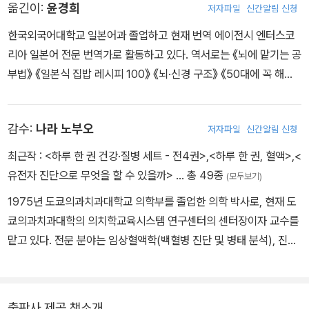
옮긴이:
윤경희
저자파일
신간알림 신청
한국외국어대학교 일본어과 졸업하고 현재 번역 에이전시 엔터스코
리아 일본어 전문 번역가로 활동하고 있다. 역서로는 《뇌에 맡기는 공
부법》 《일본식 집밥 레시피 100》 《뇌·신경 구조》 《50대에 꼭 해야
할 100가지》 《남편을 날씬하게 만드는 반찬》 《60세부터 머리가 점
점 좋아진다》 등 다수가 있다.
감수:
나라 노부오
저자파일
신간알림 신청
최근작 :
<하루 한 권 건강·질병 세트 - 전4권>
,
<하루 한 권, 혈액>
,
<
유전자 진단으로 무엇을 할 수 있을까>
… 총 49종
(모두보기)
1975년 도쿄의과치과대학교 의학부를 졸업한 의학 박사로, 현재 도
쿄의과치과대학의 의치학교육시스템 연구센터의 센터장이자 교수를
맡고 있다. 전문 분야는 임상혈액학(백혈병 진단 및 병태 분석), 진단
유전학, 의학교육이다. 주요 저서로는 『一滴の血液で体はここま
で分か る 한 방울의 혈액만으로도 알 수 있는 내 몸』, 『これでわか
る病 院の検査 병원 검사의 모든 것』<전파과학사>, 『遺伝 子診
출판사 제공 책소개