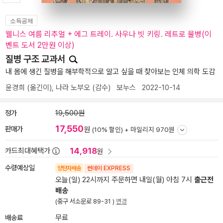
소득공제
웰니스 여름 리추얼 + 에그 트레이. 사우나 빗 키링. 레트로 물병(이
벤트 도서 2만원 이상)
질병 구조 교과서
내 몸에 생긴 질병을 해부학적으로 알고 싶을 때 찾아보는 인체 의학 도감
윤경희
(옮긴이),
나라 노부오
(감수)
보누스
2022-10-14
정가
19,500원
17,550
판매가
원
(10% 할인) +
마일리지 970원
14,918
카드최대혜택가
원
수령예상일
양탄자배송
썬데이 EXPRESS
오늘(일) 22시까지 주문하면 내일(월) 아침 7시
출근전
배송
(중구 서소문로 89-31 )
변경
배송료
무료