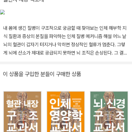
断で何ができるか 유전자 진단으로 무엇을 할 수 있을까』<아카데
미서적>, 『白血病を治す 백혈병의 치료』, 『病院の検 査がわかる
本 병원 검사 설명서』, 『名医があかす「病 気のたどり方」事典 명
내 몸에 생긴 질병이 구조적으로 궁금할 때 찾아보는 인체 해부학 지
의가 알려주는 질병 자가 진단 사전』,『病院の検査 の意外な「落と
식 질환과 증상의 본질을 파악하는 인체 질병 메커니즘 해설 어느 날
し穴」がわかる本 병원 검사에 숨은 함정』<講談社>, 『地獄の沙
뇌의 혈관이 갑자기 터지거나 막히면 정상적인 혈류가 멈춘다. 그렇
汰も 医者しだい 모든 것은 의사 손에 달렸다』 <集英社>, 『病院
게 뇌에 산소가 제대로 공급되지 못하면 뇌 조직은 손상된다. 그 결과
検査 のここが知りたい 병원 검사는 왜 그럴까』<羊土社>, 『病
는 치명적이라 마비가 되거나 의식장애 등이 오며 심하면 사망에 이
気 がわかる自己診断早わかり事典 빠르게 이해하는 질병 자가
르기도 한다. 이 질병은 뇌졸중이라 통칭하는 질병으로 뇌출혈, 뇌경
진단 사전』<主婦と生活社> 등이 있다.
이 상품을 구입한 분들이 구매한 상품
색, 거미막밑출혈 등이 이에 속한다. 이 질병들은 대개 갑자기 발병하
는데, 일단 증상이 나타나면 응급 치료가 필요하다. 조금이라도 지체
하면 뇌손상을 일으킬 위험이 있다. 생명을 구했다 하더라도 이처럼
뇌조직이 손상되면 운동마비나 감각 장애, 언어 장애 등의 후유증이
남아 일상생활이 원활할 수 없어진다. 이러한 뇌 신경계 질환들은 주
로 노령, 흡연, 음주, 당뇨병 등이 원인이며, 특히 50~60대에 많이
발병한다. ‘늙으면 자연스럽게 여기저기 아픈 것’이라고들 하지만, 그