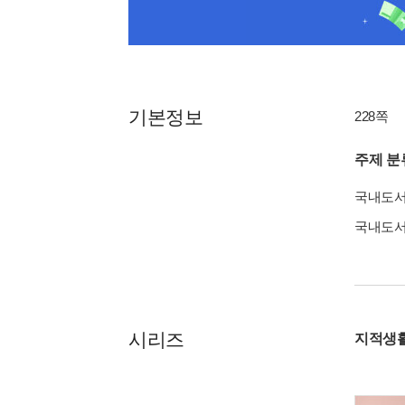
기본정보
228쪽
주제 분
국내도
국내도
시리즈
지적생활