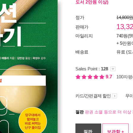
도서 2만원 이상)
정가
14,800
13,3
판매가
마일리지
740원(5
+ 5만원
배송료
유료 (도
Sales Point :
128
9.7
100자평(
카드/간편결제 할인
무이
절판
판권 소멸 등으로 더 이상 
절판
보관함 +