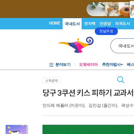
HOME
전자책
만권당
외국도서
국내도서
첫달무료
국내도
분야보기
오뒷세이아
추천마법사
베
소득공제
당구 3쿠션 키스 피하기 교과서
안드레 에플러
(지은이),
김민섭
(옮긴이),
곽성수