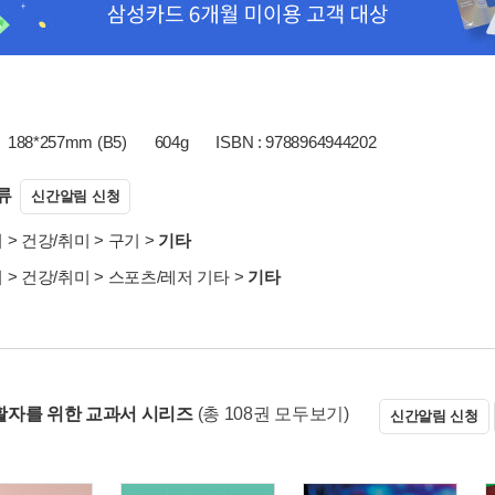
188*257mm (B5)
604g
ISBN : 9788964944202
류
신간알림 신청
서
>
건강/취미
>
구기
>
기타
서
>
건강/취미
>
스포츠/레저 기타
>
기타
자를 위한 교과서 시리즈
(총 108권 모두보기)
신간알림 신청