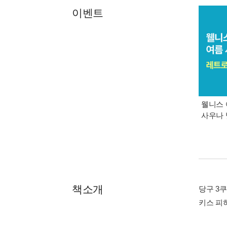
이벤트
웰니스 
사우나 
책소개
당구 3
키스 피