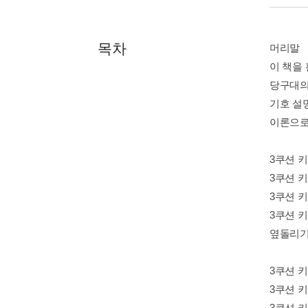
목차
머리말
이 책을
당구대의
기호 설
이론으로
3쿠션 키
3쿠션 키
3쿠션 키
3쿠션 키
옆돌리기
3쿠션 키
3쿠션 키
3쿠션 키