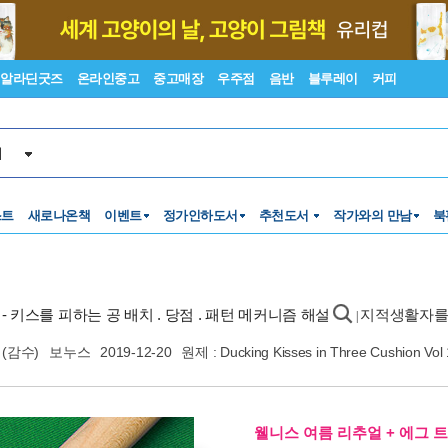
알라딘굿즈
온라인중고
중고매장
우주점
음반
블루레이
커피
서
스트
새로나온책
이벤트
정가인하도서
추천도서
작가와의 만남
북
- 키스를 피하는 공 배치 . 당점 . 패턴 메커니즘 해설
지적생활자를
|
(감수)
보누스
2019-12-20
원제 : Ducking Kisses in Three Cushion Vol
웰니스 여름 리추얼 + 에그 트