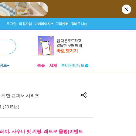
로그인
회원가입
마이페이지
고객센터
장바구니
(0)
펀드
북플
서재
투비컨티뉴드
창작플랫폼
투비컨티뉴드
 위한 교과서 시리즈
 1 (2015년)
레이. 사우나 빗 키링. 레트로 물병(이벤트