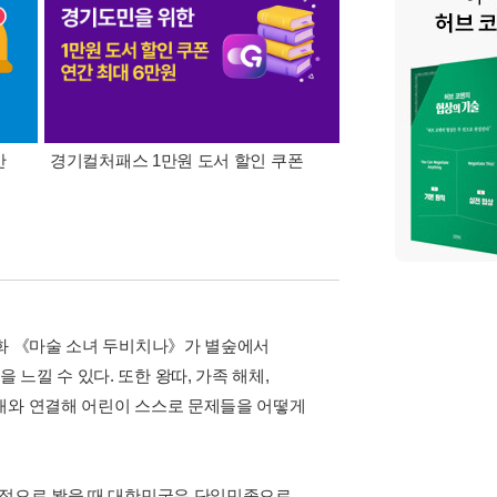
간
경기컬처패스 1만원 도서 할인 쿠폰
삼성카드가 쏜다! 알라
동화 《마술 소녀 두비치나》가 별숲에서
느낄 수 있다. 또한 왕따, 가족 해체,
대와 연결해 어린이 스스로 문제들을 어떻게
사적으로 봤을 때 대한민국은 단일민족으로