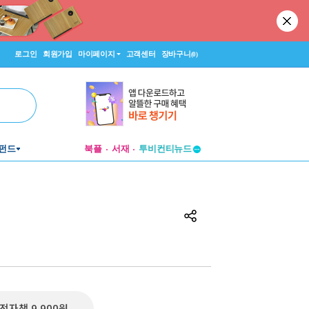
로그인
회원가입
마이페이지
고객센터
장바구니
(0)
펀드
북플
서재
투비컨티뉴드
창작플랫폼
투비컨티뉴드