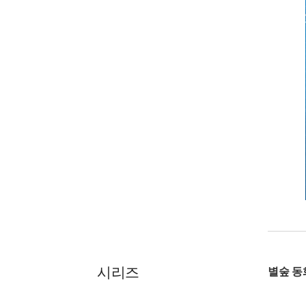
시리즈
별숲 동