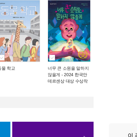
동물 학교
너무 큰 소원을 말하지
않을게
- 2024 한국안
데르센상 대상 수상작