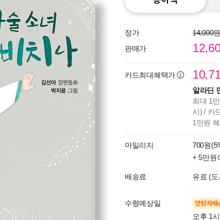
정가
14,000
12,6
판매가
10,7
카드최대혜택가
알라딘 
최대 1만
시) / 
1만원 
마일리지
700원(5
+ 5만원
배송료
유료 (도
수령예상일
양탄자배
오후 1