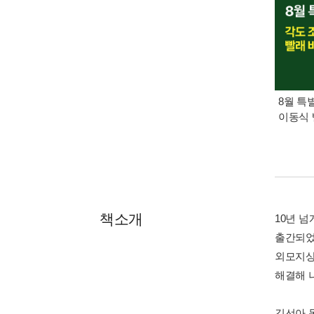
8월 특
이동식 
책소개
10년 
출간되었
외모지상
해결해 
김선아 