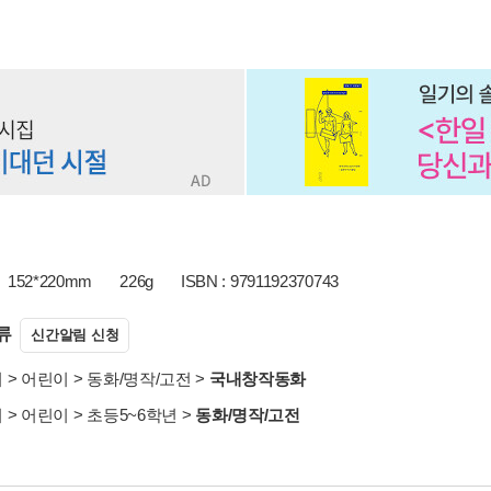
152*220mm
226g
ISBN : 9791192370743
류
신간알림 신청
서
>
어린이
>
동화/명작/고전
>
국내창작동화
서
>
어린이
>
초등5~6학년
>
동화/명작/고전