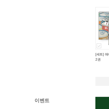
[세트] 애
2권
이벤트