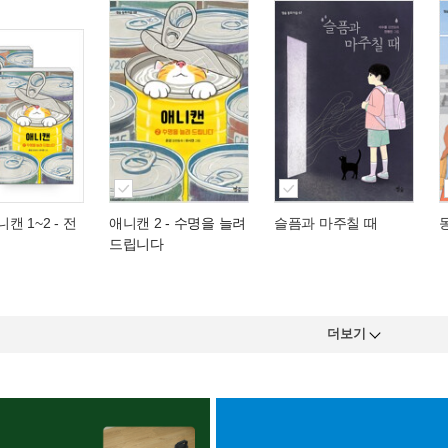
니캔 1~2 - 전
애니캔 2
- 수명을 늘려
슬픔과 마주칠 때
드립니다
더보기