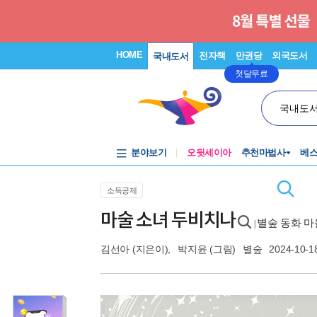
HOME
전자책
만권당
외국도서
국내도서
첫달무료
국내도
분야보기
오뒷세이아
추천마법사
베
소득공제
마술 소녀 두비치나
별숲 동화 마을
|
김선아
(지은이),
박지윤
(그림)
별숲
2024-10-1