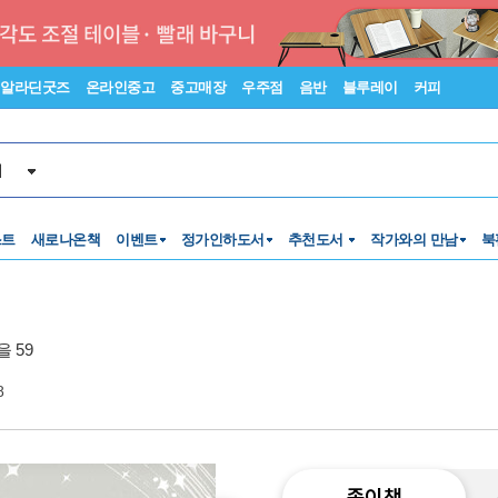
알라딘굿즈
온라인중고
중고매장
우주점
음반
블루레이
커피
서
스트
새로나온책
이벤트
정가인하도서
추천도서
작가와의 만남
북
 59
8
종이책