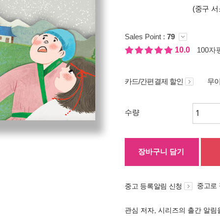
(중구 서
Sales Point :
79
10.0
100자평
카드/간편결제 할인
무이
수량
장바구니 담기
중고로
중고 등록알림 신청
관심 저자, 시리즈의 출간 알