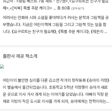
최근작 :
<보림 베스트 7종 세트 - 전7권>
,
<요구르트는 친구가 필요
정되었다. 최근에 나온 책으로는 『특이점』, 『반반 무 많이』, ‘헬조선
해>
,
<[빅북] 특별 주문 케이크>
… 총 80종
(모두보기)
원정대’ 시리즈 등과 공저 『전사가 된 소녀들』, 『격리된 아이』 등이 있
어려서는 만화와 시와 소설을 좋아하다가 커서는 문학과 그림책을 공
다.
부했습니다. 지금은 어린이책에 그림을 그리고 그림책 짓는 일을 합
니다. 《요구르트는 친구가 필요해》, 《특별 주문 케이크》, 《뭐든지 나
라의 가나다》, 《돌부처와 비단장수》를 쓰고 그렸고 《라면 공부책》,
《햄버거 공부책》, 《아이스크림 공부책》, 《야호 슈퍼의 비밀》, 《엄마
의 결혼식》, 《슬픈 노벨상》 등 여러 책에 그림을 그렸습니다.
출판사 제공 책소개
어린이의 불안한 심리를 다룬 김소연 작가의 창작동화 《승아의 걱정》
이 별숲에서 출간되었습니다. 초등학교 5학년 걱정쟁이 승아가 새로
운 곳으로 이사 가서 겪게 되는 이야기를 담았습니다. 아빠의 직장 문
제로 지방의 작은 도시로 이사를 가게 되자, 승아에게는 전학이라는
큰 걱정거리가 생깁니다. 가뜩이나 소심하고 겁이 많은 승아는 새 학