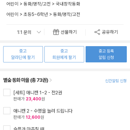
어린이
>
동화/명작/고전
>
국내창작동화
어린이
>
초등5~6학년
>
동화/명작/고전
선물하기
공유하기
중고
중고
중고 등록
알라딘에 팔기
회원에게 팔기
알림 신청
별숲 동화 마을 (총 73권)
신간알림 신청
[세트] 애니캔 1~2 - 전2권
판매가
23,400
원
애니캔 2 - 수명을 늘려 드립니다
판매가
12,600
원
슬픔과 마주칠 때