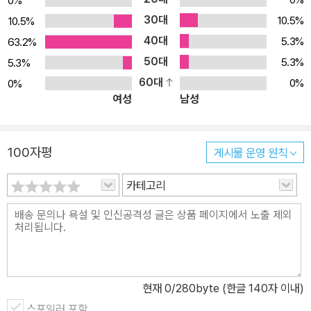
0%
그런데 실수로 셔틀콕이 우물집으로 넘어가자, 아빠는 승아에게 용기
30대
10.5%
10.5%
를 키워 줄 요량으로 옆에서 지켜볼 테니 우물집에 가서 공을 찾아오
40대
5.3%
63.2%
라고 시킵니다. 승아는 두렵지만 용기를 내어 우물집 초인종을 누르
50대
5.3%
5.3%
자, 대문을 열고 나온 사람은 무서운 아저씨가 아닌 대학생쯤 되어 보
60대
0%
0%
이는 오빠입니다. 얼굴색이 파리하고, 힘이 없어 보입니다. 우물집 오
여성
남성
빠 도움 덕분에 승아는 셔틀콕을 찾을 수 있게 됩니다. 그날 이후로 승
아는 우물집과 오빠에 대한 호기심이 커져 관심을 갖고 지켜보기 시
작합니다. 비가 추적추적 내리는 날, 승아는 우물집의 살짝 열린 대문
100자평
게시물 운영 원칙
틈으로 끔찍한 장면을 목격하게 됩니다. 우물집 오빠가 우물에 아이
를 빠트리는 걸 보게 된 거죠. 기겁을 하며 달아나는 승아! 정말 우물
카테고리
집 괴담은 아이들 사이에서 떠도는 소문이 아니라 사실이었던 걸까
요? 승아는 마음속에서 요동치는 불안을 애써 누르며 우물집을 다시
찾아갑니다. 그리고 대문 앞에 나와 있는 오빠에게 비밀 이야기를 듣
게 됩니다. 우물집 오빠가 어떤 사람이고, 우물에 얽힌 사건과 예전에
오빠에게 어떤 안타까운 일이 있었는지 알게 됩니다. 승아는 자신처
현재
0
/280byte (한글 140자 이내)
럼 오빠도 걱정 많고 불안함으로 마음고생을 하는 사람이라는 걸 알
스포일러 포함