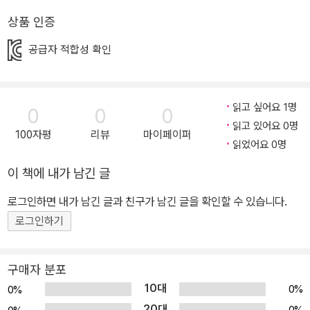
교에서 어떻게 적응해야 할지 몰라 잠도 못 자고 고민합니다. ‘학교가
상품 인증
너무 멀면 어떡하지? 가는 길에 횡단보도는 몇 번이나 건너야 하지?
차들이 쌩쌩 다니면 너무 위험하지 않을까? 새 선생님한테 첫인상을
공급자 적합성 확인
잘못 보여 미운털 박히면 어떡하지? 반 아이들은 어떤 애들일까?’(본
문 12쪽) 엄마 아빠는 승아의 불안한 마음을 잘 이해하지 못한 채 겁
많고 소심한 아이라며 한숨만 내쉴 뿐입니다. 다행히 선생님의 배려
읽고 싶어요 1명
0
0
0
로 승아는 반장인 지서와 짝이 되었고, 지서의 도움을 받아 조금씩 새
읽고 있어요 0명
100자평
리뷰
마이페이퍼
학교 생활에 적응해 나갑니다. 하루는 지서가 승아에게 아주 무서운
읽었어요 0명
괴담을 들려줍니다. 승아네 가족이 새로 이사한 동네 입구에 우물집
이 책에 내가 남긴 글
이 있고, 그 집에 무서운 아저씨가 산다고 합니다. ‘골목에서 시끄럽게
로그인하면 내가 남긴 글과 친구가 남긴 글을 확인할 수 있습니다.
떠들고 말썽 피우는 애를 골라다가 우물 속에 던져 넣는대.’(본문 24
로그인하기
쪽) 승아도 우물집 앞을 지날 때마다 항상 그늘져 있고 으스스해서 등
허리에 소름이 오소소 돋았는데, 이 괴담을 듣고 나니 너무나 겁이 나
서 걱정이 이만저만 큰 게 아닙니다. 며칠 후 일요일, 승아는 아빠의
구매자 분포
계속되는 재촉으로 배드민턴을 치러 골목 어귀의 공터에 가게 됩니
10대
0%
0%
다. 공터 옆에는 우물집이 붙어 있어서 여간 신경 쓰이는 게 아닙니다.
20대
0%