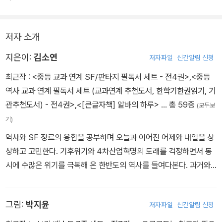
고 소심한 아이라며 한숨만 내쉴 뿐이다.
저자 소개
지은이:
김소연
저자파일
신간알림 신청
최근작 :
<중등 교과 연계 SF/판타지 필독서 세트 - 전4권>
,
<중등
역사 교과 연계 필독서 세트 (교과연계 추천도서, 한학기한권읽기, 기
관추천도서) - 전4권>
,
<[큰글자책] 알바의 하루>
… 총 59종
(모두보
기)
역사와 SF 장르의 융합을 공부하며 오늘과 이어진 어제와 내일을 상
상하고 고민한다. 기후위기와 4차산업혁명의 도래를 걱정하면서 동
시에 수많은 위기를 극복해 온 한반도의 역사를 들여다본다. 과거와
미래는 오늘이라는 징검다리를 통해 연결되며 오늘은 어제와 내일을
기반으로 이해할 수 있다고 믿는다. 어린이동산 중편동화 공모전과
그림:
박지윤
저자파일
신간알림 신청
창비좋은어린이책 공모전에 당선되었으며 역사동화 『명혜』와 『꽃신』
으로 이름을 얻었다. 서울문화재단, 경기문화재단 지원 예술인에 선