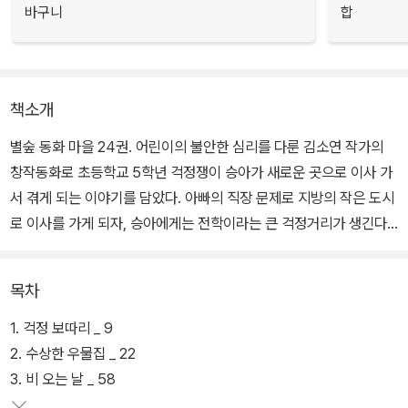
바구니
합
책소개
별숲 동화 마을 24권. 어린이의 불안한 심리를 다룬 김소연 작가의
창작동화로 초등학교 5학년 걱정쟁이 승아가 새로운 곳으로 이사 가
서 겪게 되는 이야기를 담았다. 아빠의 직장 문제로 지방의 작은 도시
로 이사를 가게 되자, 승아에게는 전학이라는 큰 걱정거리가 생긴다.
가뜩이나 소심하고 겁이 많은 승아는 새 학교에서 어떻게 적응해야
할지 몰라 잠도 못 자고 고민한다.
목차
‘학교가 너무 멀면 어떡하지? 가는 길에 횡단보도는 몇 번이나 건너
1. 걱정 보따리 _ 9
야 하지? 차들이 쌩쌩 다니면 너무 위험하지 않을까? 새 선생님한테
2. 수상한 우물집 _ 22
첫인상을 잘못 보여 미운털 박히면 어떡하지? 반 아이들은 어떤 애들
3. 비 오는 날 _ 58
일까?’ 엄마 아빠는 승아의 불안한 마음을 잘 이해하지 못한 채 겁 많