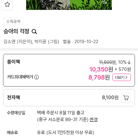
소득공제
승아의 걱정
김소연
(지은이),
박지윤
(그림)
별숲
2019-10-22
종이책
11,500
원,
10%
10,350
원
+ 570원
8,798
원
카드최대혜택가
더보기
전자책
8,100
원
수령예상일
택배 주문시 8월 11일 출고
(중구 서소문로 89-31 기준)
변경
배송료
유료 (도서 1만5천원 이상 무료)