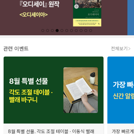
관련 이벤트
전체보기
8월 특별 선물. 각도 조절 테이블 · 이동식 빨래
가장 빠르게