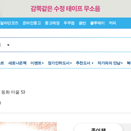
알라딘굿즈
온라인중고
중고매장
우주점
음반
블루레이
커피
서
스트
새로나온책
이벤트
정가인하도서
추천도서
작가와의 만남
북
 동화 마을 53
3
종이책