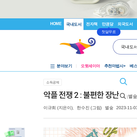
HOME
전자책
만권당
외국도서
국내도서
첫달무료
국내도
분야보기
오뒷세이아
추천마법사
베
소득공제
악플 전쟁 2 : 불편한 장난
별숲
|
이규희
(지은이),
한수진
(그림)
별숲
2023-11-0