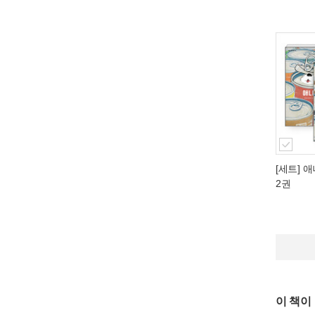
[세트] 애
2권
이 책이