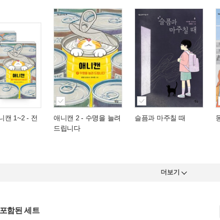
니캔 1~2 - 전
애니캔 2
- 수명을 늘려
슬픔과 마주칠 때
드립니다
더보기
 포함된 세트