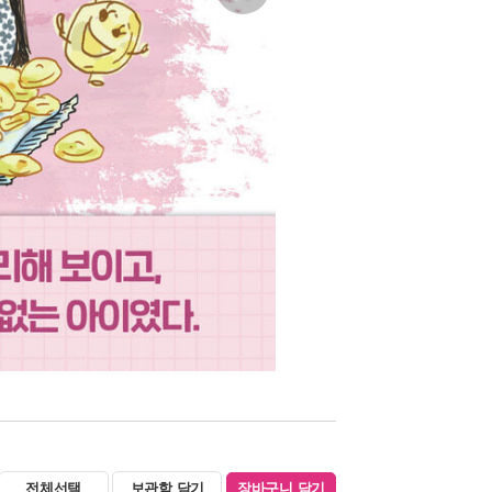
전체선택
보관함 담기
장바구니 담기