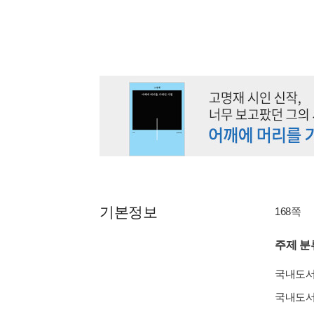
기본정보
168쪽
주제 분
국내도
국내도