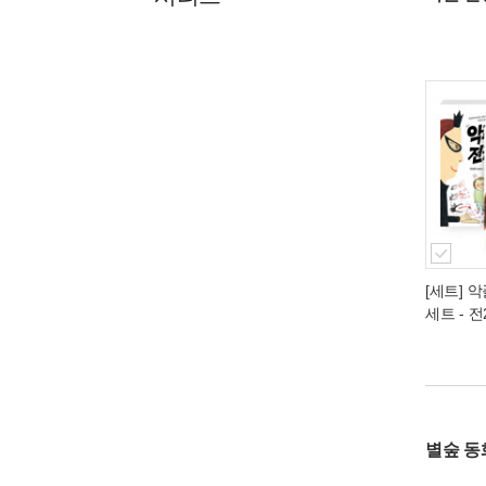
[세트] 악
세트 - 
별숲 동