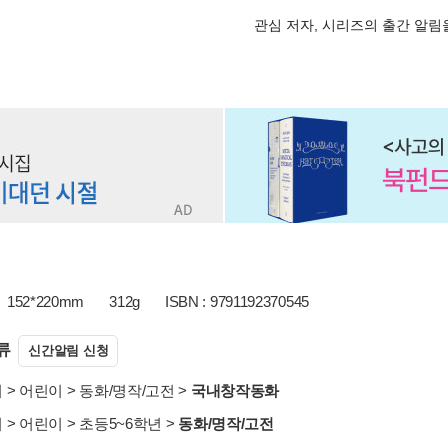
관심 저자, 시리즈의 출간 알
152*220mm
312g
ISBN : 9791192370545
류
신간알림 신청
서
>
어린이
>
동화/명작/고전
>
국내창작동화
서
>
어린이
>
초등5~6학년
>
동화/명작/고전