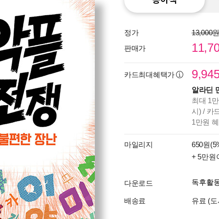
정가
13,000
11,7
판매가
9,94
카드최대혜택가
알라딘 
최대 1만
시) / 
1만원 
마일리지
650원(5
+ 5만원
독후활
다운로드
배송료
유료 (도