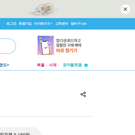
로그인
회원가입
마이페이지
고객센터
장바구니
(0)
펀드
북플
서재
투비컨티뉴드
창작플랫폼
투비컨티뉴드