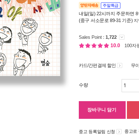
양탄자배송
주말특급
내일(일) 22시까지 주문하면 8월
(중구 서소문로 89-31 기준)
지
Sales Point :
1,722
10.0
100자평
카드/간편결제 할인
무이
수량
장바구니 담기
중고로
중고 등록알림 신청