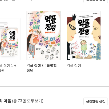
플 전쟁 1~2
악플 전쟁 2 : 불편한
악플 전쟁
전2권
장난
화 마을
(총 73권 모두보기)
신간알림 신청