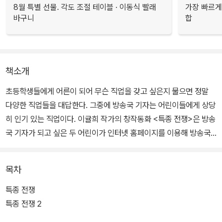
8월 특별 선물. 각도 조절 테이블 · 이동식 빨래
가장 빠르게
바구니
합
책소개
초등학생들에게 어른이 되어 무슨 직업을 갖고 싶은지 물으면 정말
다양한 직업들을 대답한다. 그중에 방송국 기자는 어린이들에게 상당
히 인기 있는 직업이다. 이귤희 작가의 창작동화 <특종 전쟁>은 방송
국 기자가 되고 싶은 두 어린이가 인터넷 홈페이지를 이용해 방송국
을 차린 후 주변에서 벌어지는 일들을 취재하며 겪는 이야기다.
목차
이 책을 읽으면 언론의 역할과 기능에 대해서 자연스럽게 알게 되고,
잘못된 언론의 영향이 얼마나 삶을 위험하게 만드는지 깨닫게 된다.
특종 전쟁
그렇다고 이 책이 기자라는 직업을 소개하는 것에 중점을 둔 학습동
특종 전쟁 2
화는 결코 아니다. 두 어린이가 실제로 기자가 되어 여러 사건들을 취