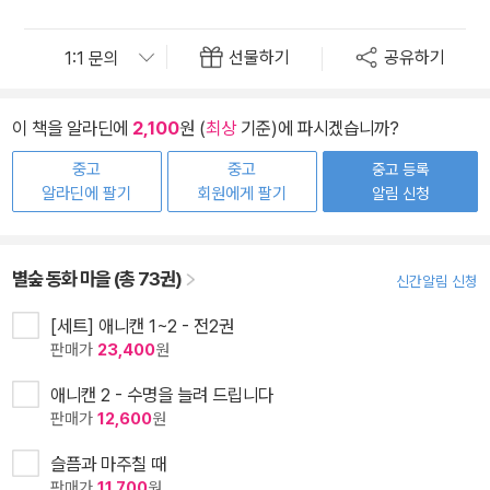
선물하기
공유하기
이 책을 알라딘에
2,100
원 (
최상
기준)에 파시겠습니까?
중고
중고
중고 등록
알라딘에 팔기
회원에게 팔기
알림 신청
별숲 동화 마을 (총 73권)
신간알림 신청
[세트] 애니캔 1~2 - 전2권
판매가
23,400
원
애니캔 2 - 수명을 늘려 드립니다
판매가
12,600
원
슬픔과 마주칠 때
판매가
11,700
원