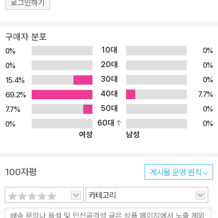
로그인하기
나가는 과정이 빵 터지도록 웃기면서 따뜻한 시선으로 그려진 창작동
화다. 학교 수업 시간에 초청 강사로 온 박서준 기자의 취재 경험을 들
구매자 분포
으며 유성이와 찬우는 기자가 되고 싶은 꿈을 갖게 된다. 찬우의 아이
10대
0%
0%
디어로 두 어린이가 인터넷 홈페이지를 이용해 방송국을 차린 후 기
20대
0%
0%
자가 되어 활동하기로 한다. 반장에다 키도 크고 잘생긴 유성이는 아
30대
0%
15.4%
이들의 잘못된 행동만을 취재하려고 한다. 쉬는 시간마다 학교 뒷문
40대
개미슈퍼에서 과자나 아이스크림을 사 먹는 아이들이 이곳에 쓰레기
7.7%
69.2%
를 버린다고 나무라고, 화장실 낙서를 취재해 아이들의 잘못을 지적
50대
0%
7.7%
질한다. 반대로 찬우는 공부를 잘 못하고 작은 키에 못생겼지만 아이
60대
0%
0%
여성
남성
들이 좋아할 내용을 취재하려고 한다. 개미슈퍼가 아이들에게 맛없는
과자를 비싸게 판다고 고발하고, 화장실이며 건물 곳곳에 쓰인 낙서
를 통해 아이들의 고민과 불편사항들을 드러낸다. 빤한 결과이겠지만
100자평
게시물 운영 원칙
찬우의 기사가 더 인기를 끌자 유성이도 ‘지각할 때 몰래 교실로 들어
오는 방법’과 ‘안 아파도 조퇴하는 방법’ 등 아이들의 흥미를 끌 만한
카테고리
자극적인 뉴스거리를 취재해 방송에 내보낸다. 이에 질세라 찬우도
더 흥미진진한 뉴스거리를 찾기 위해 온갖 장소와 사람들을 들쑤시고