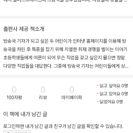
습니다.
찰하고 어떤 성격일까 요리조리 궁리해 보고 그리는 것을 좋아합니
다. 그린 책으로는 <내 친구 아리송>, <뻐꾸기 시계의 비밀>, <커다
란 순무>, <색깔 속에 숨은 세상 이야기> 《전설의 콩알 사또》, 《톡:
출판사 제공 책소개
소문 말고 진실》, 《진짜로 올지도 몰라, 이런 미래》,〈기량 탐정 사무
방송국 기자가 되고 싶은 두 어린이가 인터넷 홈페이지를 이용해 방
소〉, 〈귀신도 반한 숲속 라면 가게〉 시리즈 등이 있습니다.
송국을 차린 후 특종을 잡기 위해 치열한 취재 경쟁을 벌이는 이야기
초등학생들에게 어른이 되어 무슨 직업을 갖고 싶은지 물으면 정말
다양한 직업들을 대답한다. 그중에 방송국 기자는 어린이들에게 상당
히 인기 있는 직업이다. 별숲에서 출간한 이귤희 씨의 창작동화 《특종
전쟁》은 방송국 기자가 되고 싶은 두 어린이가 인터넷 홈페이지를 이
읽고 싶어요 0명
0
0
0
용해 방송국을 차린 후 주변에서 벌어지는 일들을 취재하며 겪는 이
읽고 있어요 0명
100자평
리뷰
마이페이퍼
야기다. 이 책을 읽으면 언론의 역할과 기능에 대해서 자연스럽게 알
읽었어요 0명
게 되고, 잘못된 언론의 영향이 얼마나 삶을 위험하게 만드는지 깨닫
이 책에 내가 남긴 글
게 된다. 그렇다고 이 책이 기자라는 직업을 소개하는 것에 중점을 둔
학습동화는 결코 아니다. 두 어린이가 실제로 기자가 되어 여러 사건
로그인하면 내가 남긴 글과 친구가 남긴 글을 확인할 수 있습니다.
들을 취재하면서 주변 사람들의 처지와 마음을 이해하고 세상을 배워