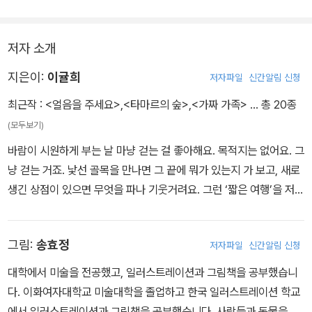
재하면서 주변 사람들의 처지와 마음을 이해하고 세상을 배워 나가는
과정이 빵 터지도록 웃기면서 따뜻한 시선으로 그려진 창작동화다.
저자 소개
지은이:
이귤희
저자파일
신간알림 신청
최근작 :
<얼음을 주세요>
,
<타마르의 숲>
,
<가짜 가족>
… 총 20종
(모두보기)
바람이 시원하게 부는 날 마냥 걷는 걸 좋아해요. 목적지는 없어요. 그
냥 걷는 거죠. 낯선 골목을 만나면 그 끝에 뭐가 있는지 가 보고, 새로
생긴 상점이 있으면 무엇을 파나 기웃거려요. 그런 ‘짧은 여행’을 저는
자주 떠납니다. 동화를 쓰는 게 저에게는 여행과도 같아요. 처음 만난
아이들과 놀이터, 낯선 골목과 상점. 그들의 얘기를 만들다 보면 여행
그림:
송효정
저자파일
신간알림 신청
은 어느새 끝이 납니다. 아쉽지만 괜찮아요. 전 또 여행을 떠날 거니까
요. 여러분도 제가 만난 아이들과 함께 멋진 여행을 떠나길 바랄게요.
대학에서 미술을 전공했고, 일러스트레이션과 그림책을 공부했습니
지은 책으로 《터널: 시간이 멈춘 곳》 《고양이 섬》 《특종 전쟁 1, 2》
다. 이화여자대학교 미술대학을 졸업하고 한국 일러스트레이션 학교
《다락방 외계인》 《로봇 벌 알파》 《가짜 가족》 《타마르의 숲》 등이 있
에서 일러스트레이션과 그림책을 공부했습니다. 사람들과 동물을 관