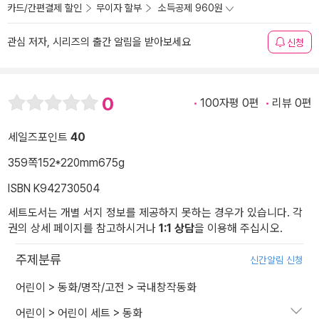
카드/간편결제 할인
무이자 할부
소득공제 960원
관심 저자, 시리즈의 출간 알림을 받아보세요
신청
0
100자평 0편
리뷰 0편
세일즈포인트
40
359쪽
152*220mm
675g
ISBN K942730504
세트도서는 개별 서지 정보를 제공하지 못하는 경우가 있습니다. 각
권의 상세 페이지를 참고하시거나
1:1 상담
을 이용해 주십시오.
주제분류
신간알림 신청
어린이
>
동화/명작/고전
>
국내창작동화
어린이
>
어린이 세트
>
동화