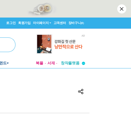
로그인
회원가입
마이페이지
고객센터
장바구니
(0)
투비컨티뉴드
창작플랫폼
펀드
북플
서재
투비컨티뉴드