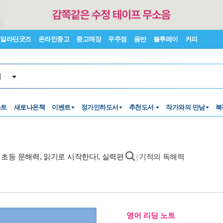
알라딘굿즈
온라인중고
중고매장
우주점
음반
블루레이
커피
서
스트
새로나온책
이벤트
정가인하도서
추천도서
작가와의 만남
북
- 초등 문해력, 읽기로 시작한다!, 실력편
기적의 독해력
|
영어 리딩 노트