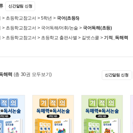
류
신간알림 신청
서
>
초등학교참고서
>
5학년
>
국어(초등5)
서
>
초등학교참고서
>
국어독해/어휘/논술
>
국어독해(초등)
서
>
초등학교참고서
>
초등학교 출판사별
>
길벗스쿨
>
기적_독해력
독해력
(총 30권 모두보기)
신간알림 신청