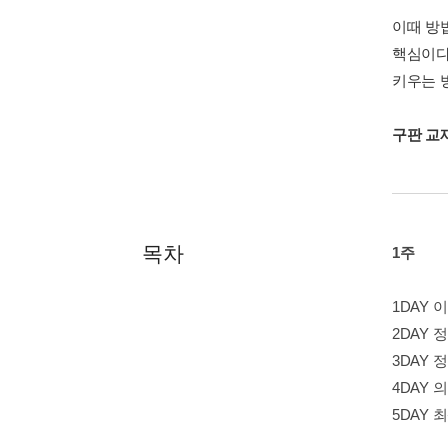
이때 방
핵심이다
키우는 
구판 교
목차
1주
1DAY 
2DAY 
3DAY 
4DAY
5DAY 