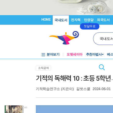
HOME
전자책
만권당
외국도서
국내도서
첫달무료
국내도
분야보기
오뒷세이아
추천마법사
베
소득공제
기적의 독해력 10 : 초등 5학년
기적학습연구소
(지은이)
길벗스쿨
2024-06-01