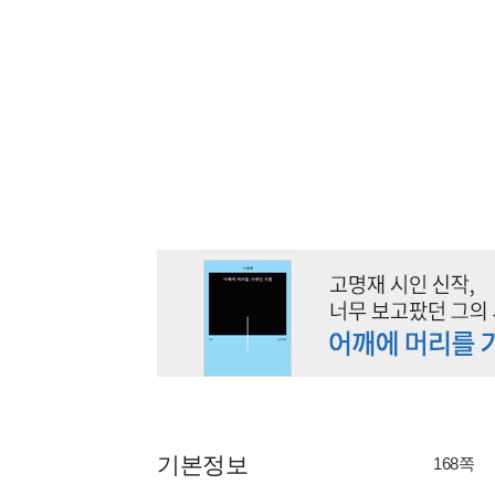
기본정보
168쪽