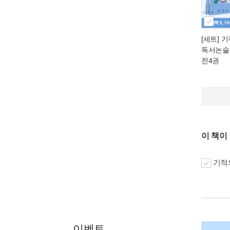
[세트] 
독서논술 
전4권
이 책이
기적의
이벤트