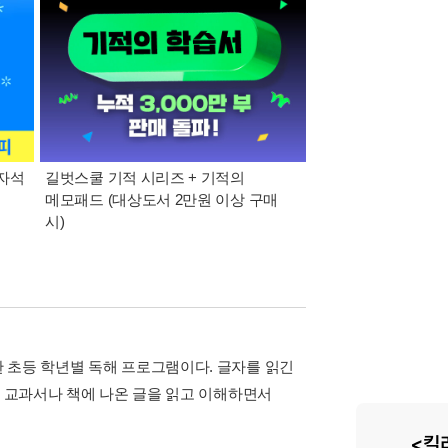
 자석
길벗스쿨 기적 시리즈 + 기적의
여름방학, 2학기를 준
메모패드 (대상도서 2만원 이상 구매
콜드컵, 스터디 플래
시)
 초등 학년별 독해 프로그램이다. 글자를 읽긴
는 교과서나 책에 나온 글을 읽고 이해하면서