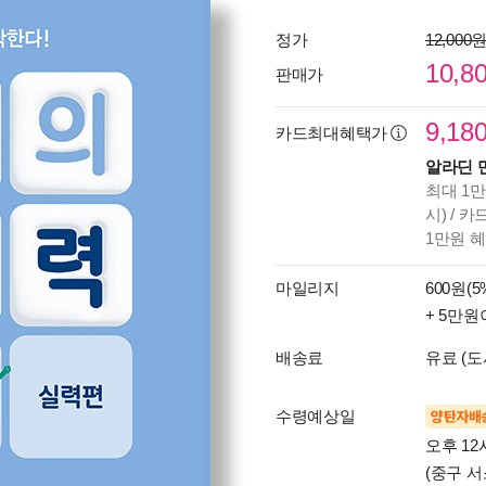
정가
12,000
10,8
판매가
9,18
카드최대혜택가
알라딘 
최대 1만
시) / 
1만원 
마일리지
600원(5
+ 5만원
배송료
유료 (도
수령예상일
양탄자배
오후 12
(중구 서