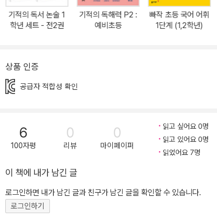
비 초등의 경우, 입학 전 꼭 알아야 할 꼼꼼 비법 5가지와 한 문장부터
기적의 독서 논술 1
기적의 독해력 P2 :
빠작 초등 국어 어휘
시작하는 3단계 독해 맛보기를 체험한다. [실력편]은 독해의 완성이
학년 세트 - 전2권
예비초등
1단계 (1,2학년)
라 할 수 있는 문제 훈련 실전서이다. 기본편에서 배운 비법을 적용하
여 실전 독해를 훈련하면서 본격적인 실전에 대비할 수 있다. 특히 5
일 차에는 복합 지문과 통합 문제를 풀며 한 단계 더 독해력을 끌어올
상품 인증
리는 최상위 독해에 도전하게 된다. 예비 초등의 경우, 짧은 글로 독해
공급자 적합성 확인
연습을 하며 어휘력을 기를 수 있도록 구성하였다. 모든 공부의 시작,
《기적의 독해력》 ■ 《기적의 독해력》 체크 포인트 1. 예비 초등부터
초등 6학년까지 전체 14권 구성 2. 학년별 2권 맞춤 구성 [기본편]+
읽고 싶어요 0명
6
0
0
[실력편]으로 촘촘한 학습 설계 3. 권당 하루 4쪽, 30일(예비 초등 2
읽고 있어요 0명
5일) 구성으로 1일 적정 학습량 제시 4. [기본편] 16가지 독해 핵심
100자평
리뷰
마이페이퍼
읽었어요 7명
비법, 3단계 독해 훈련 구조(비법–적용–정리) 설계 5. [실력편] 다양
한 글감&핵심 문제, 복합 지문&통합사고력 문제, 최상위 독해 도전
이 책에 내가 남긴 글
6. 어휘·어법 문제로 어휘력 강화 ■ 《기적의 독해력》 추천 포인트 1.
로그인하면 내가 남긴 글과 친구가 남긴 글을 확인할 수 있습니다.
독해가 뭐예요? 독해는 어떻게 해요? 초등 독해 초보라면, [기본편]
로그인하기
강력 추천! 2. 다양한 문제로 독해 감각을 키우고 싶은 실력 있는 초등