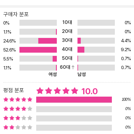
학생은 [실력편] 진심 추천! 3. 하루 4쪽으로 꾸준히 공부의 기본기를
쌓고 싶은 초등학생, [기본편]+[실력편] 추천! 4. 국어의 시작과 완성
구매자 분포
을 경험하고 싶은 초등학생, 《기적의 독해력》 + 《기적의 독서 논술》
10대
0%
0%
까지 초강력 추천!
20대
0%
1.1%
30대
4.4%
24.6%
40대
9.2%
52.6%
50대
0.7%
5.5%
60대
0.7%
1.1%
여성
남성
10.0
평점 분포
100%
0%
0%
0%