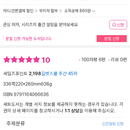
카드/간편결제 할인
무이자 할부
소득공제 860원
관심 저자, 시리즈의 출간 알림을 받아보세요
신청
분철 신청 가능한 도서입니다.
분철 신청
10
100자평 6편
리뷰 0편
세일즈포인트
2,198
길벗스쿨 주간 45위
336쪽
220*280mm
638g
ISBN 9791164066636
세트도서는 개별 서지 정보를 제공하지 못하는 경우가 있습니다. 각
권의 상세 페이지를 참고하시거나
1:1 상담
을 이용해 주십시오.
주제분류
신간알림 신청