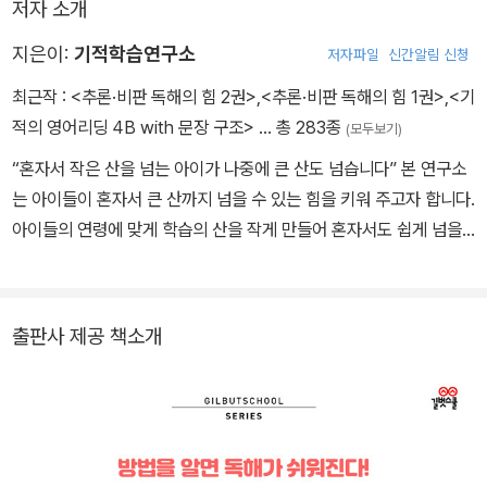
저자 소개
지은이:
기적학습연구소
저자파일
신간알림 신청
최근작 :
<추론·비판 독해의 힘 2권>
,
<추론·비판 독해의 힘 1권>
,
<기
적의 영어리딩 4B with 문장 구조>
… 총 283종
(모두보기)
“혼자서 작은 산을 넘는 아이가 나중에 큰 산도 넘습니다” 본 연구소
는 아이들이 혼자서 큰 산까지 넘을 수 있는 힘을 키워 주고자 합니다.
아이들의 연령에 맞게 학습의 산을 작게 만들어 혼자서도 쉽게 넘을
수 있게 만듭니다. 때로는 작은 고난도 경험하게 하여 성취감도 맛보
게 합니다. 그리고 아이들에게 실제로 적용해서 검증을 통해 차근차
근 책을 만듭니다. -국어 분과 대표 저작물 : <기적의 독해력> <요약
출판사 제공 책소개
독해의 힘> 외 다수 -영어 분과 대표 저작물 : <기적의 파닉스> <기
적의 영어리딩> 외 다수 -수학 분과 대표 저작물 : <기적의 계산법>
<기적특강> 외 다수