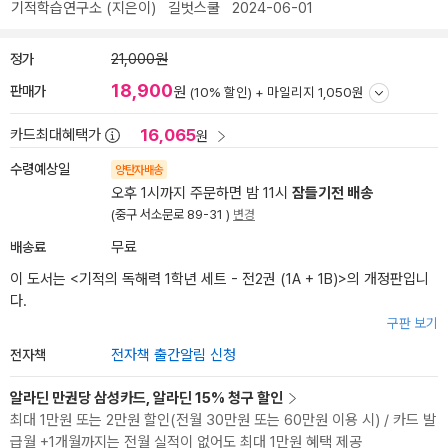
기적학습연구소
(지은이)
길벗스쿨
2024-06-01
정가
21,000원
18,900
판매가
원
(10% 할인) +
마일리지 1,050원
16,065
카드최대혜택가
원
수령예상일
양탄자배송
오후 1시까지 주문하면 밤 11시
잠들기전 배송
(중구 서소문로 89-31 )
변경
배송료
무료
이 도서는 <
기적의 독해력 1학년 세트 - 전2권 (1A + 1B)
>의 개정판입니
다.
구판 보기
전자책
전자책 출간알림 신청
알라딘 만권당 삼성카드, 알라딘 15% 청구 할인
최대 1만원 또는 2만원 할인(전월 30만원 또는 60만원 이용 시) / 카드 발
급월 +1개월까지는 전월 실적이 없어도 최대 1만원 혜택 제공