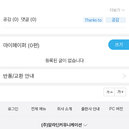
탄하게 키워나가게 되고 고난도 독해에 도전하면서 문제해결력도 키
는 시리즈인데요.4만 명 회원이 엄마표 학습, 홈스쿨링 노하우를 공
워나가요.꾸준하게 풀 수 있는 기적의독해력!!​
더보기
유하는 네이버 카페 <기적의 공부방>에 올라오는 후기만 봐도 얼마
공감 (
0
)
댓글 (0)
나 사랑받는지 알 수 있어요~​​저희 어린이도 유아 때부터 기적의 한글
로 시작해초등 때는 기적의 독서논술, 기적의 계산법, 기적의 파닉스
등 다양한 기적 시리즈로 학습하고 있답니다.​기존 기적의 독해력을
쓰기
마이페이퍼 (0편)
업그레이드!!2021년 3월 개정판으로 만나봐요~​학년 별 2권 맞춤구
성으로 업그레이드 했어요~​ 초등 3학년 어린이~ 초등3학년 A와 B
등록된 글이 없습니다
단계로 구성된 세트로 독해훈련 시작했어요.길벗스쿨, 기적의 독해력
의 가장 큰 특징은 A단계와 B단계의 구성이 다르다는 점이에요.​보통
반품/교환 안내
학년별 구성으로 된 독해서의 경우, 지문의 난이도가 비슷한 내용으
로 1,2학기로 이어지는 내용으로 구성되었는데요.길벗스쿨, 기적의
독해력은 A와 B단계가 말 그대로 단계가 다른 훈련을 진행합니다.​​A
단계 : 독해비법 훈련갈래별 독해비법 : 학년에 맞는 독해비법 파악하
로그인
전체 메뉴
회사 소개
출판사 안내
PC 버전
기독해 비법 적용 : 유형별 문제를 풀며 독해력 키우기내용 및 어휘 정
리 내용을 요약하고 어휘를 정리하며 초등국어 실력 향상하기​​B단계 :
(주)알라딘커뮤니케이션
실전 독해 완성실전 독해 연습 : A단계에서 학습한 비법을 실전 문제