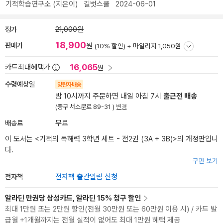
기적학습연구소
(지은이)
길벗스쿨
2024-06-01
정가
21,000원
18,900
판매가
원
(10% 할인) +
마일리지 1,050원
16,065
카드최대혜택가
원
수령예상일
양탄자배송
밤 10시까지 주문하면 내일 아침 7시
출근전 배송
(중구 서소문로 89-31 )
변경
배송료
무료
이 도서는 <
기적의 독해력 3학년 세트 - 전2권 (3A + 3B)
>의 개정판입니
다.
구판 보기
전자책
전자책 출간알림 신청
알라딘 만권당 삼성카드, 알라딘 15% 청구 할인
최대 1만원 또는 2만원 할인(전월 30만원 또는 60만원 이용 시) / 카드 발
급월 +1개월까지는 전월 실적이 없어도 최대 1만원 혜택 제공