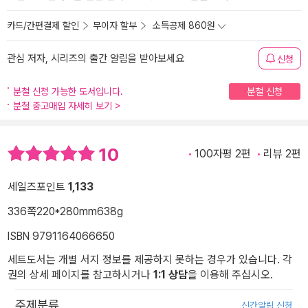
카드/간편결제 할인
무이자 할부
소득공제 860원
관심 저자, 시리즈의 출간 알림을 받아보세요
신청
분철 신청 가능한 도서입니다.
분철 신청
분철 중고매입 자세히 보기
>
10
100자평 2편
리뷰 2편
세일즈포인트
1,133
336쪽
220*280mm
638g
ISBN 9791164066650
세트도서는 개별 서지 정보를 제공하지 못하는 경우가 있습니다. 각
권의 상세 페이지를 참고하시거나
1:1 상담
을 이용해 주십시오.
주제분류
신간알림 신청