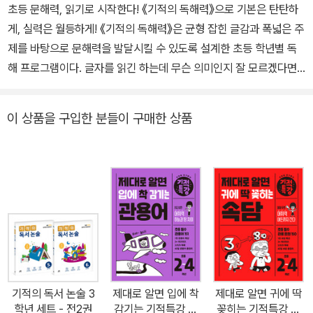
초등 문해력, 읽기로 시작한다! 《기적의 독해력》으로 기본은 탄탄하
게, 실력은 월등하게! 《기적의 독해력》은 균형 잡힌 글감과 폭넓은 주
제를 바탕으로 문해력을 발달시킬 수 있도록 설계한 초등 학년별 독
해 프로그램이다. 글자를 읽긴 하는데 무슨 의미인지 잘 모르겠다면,
독해가 잘 안 되고 있다는 뜻이다. 아이는 교과서나 책에 나온 글을 읽
고 이해하면서 주어진 문제를 해결해야 한다. 이때 방법을 알고 제대
이 상품을 구입한 분들이 구매한 상품
로 읽어야만 내용을 잘 이해할 수 있고, 그 후 비로소 다양한 문제를
해결하고 적용하는 것이 문해력의 핵심이다. 《기적의 독해력》은 하루
4쪽, 3단계 독해 훈련으로 문해력의 기본기를 쌓고, 핵심을 파고드는
실전 문제로 실력을 키우는 방법을 제시한다. [기본편]은 ‘비법-적용-
정리’로 이어지는 3단계 독해 훈련 기본서이다. 글의 종류를 4가지
(이야기/시/정보가 담긴 글/의견이 담긴 글)로 나누어 학년별 16가지
독해 비법을 전수한다. 아이는 글을 읽는 방법과 필수 유형 문제의 해
결법을 습득하여 실제 독해와 풀이에서 수월하게 활용할 수 있다. 예
비 초등의 경우, 입학 전 꼭 알아야 할 꼼꼼 비법 5가지와 한 문장부터
기적의 독서 논술 3
제대로 알면 입에 착
제대로 알면 귀에 딱
시작하는 3단계 독해 맛보기를 체험한다. [실력편]은 독해의 완성이
학년 세트 - 전2권
감기는 기적특강 관
꽂히는 기적특강 속