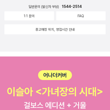
에 적용하기어휘력 강화 : 주요 어휘 뿐 아니라 속담, 사자성어, 관용
1544-2514
일반문의 (발신자 부담)
어까지 어휘력 향상시키기최상위 독해 : 길 글 읽기, 복합 지문 읽기
1:1 문의
FAQ
연습과 통합 사고력 문제로 초등 독해력 완성하기​​​수학 문제집도 기본
과 응용, 심화서로 구성하듯, 독해력도 단계별, 난이도별로 구성했다
중고매장 위치, 영업시간 안내
고 하면 이해가 좀 더 쉬우실까요?16가지 독해 비법 훈련 및 필수유
형 문제를 풀어보는 A단계,충분히 학습을 한 후 진행하는 B단계는 독
해의 완성이라 할 수 있는 실력문제집이래요.​기적의 독해력으로 독해
실력 업그레이드 할 수 있을거란 기대가 되는데요~~~먼저 A단계를
학습 후, B단계로 심화학습까지! 함께 해보는걸로! ^^기적의 독해력
은 다양한 갈래글을 접해보고 훈련할 수 있도록 구성되어 있어요.문
학(이야기, 시) 뿐만 아니라 비문학 (정보가 담긴 글, 의견이 담긴 글)
을8가지 독해력 평가 원리에 따라 독해 유형을 제시했어요.전체 한
눈에 담기는 커리큘럼을 보니 골고루 비중을 나눠 제시하고 있음을
알 수 있어요.독해력 평가 8가지 원리는 다음과 같아요.이 원리를 파
악, 문제마다 적용해 해결할 수 있는 힘을 기를 수 있도록~ 골고루 문
제를 풀며 독해력을 길러봐야겠어요^^​A단계에서는 갈래글마다 집중