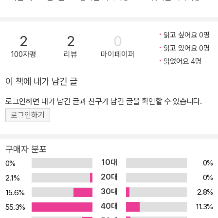
라 할 수 있는 문제 훈련 실전서이다. 기본편에서 배운 비법을 적용하
용어
담
여 실전 독해를 훈련하면서 본격적인 실전에 대비할 수 있다. 특히 5
일 차에는 복합 지문과 통합 문제를 풀며 한 단계 더 독해력을 끌어올
읽고 싶어요 0명
2
2
0
리는 최상위 독해에 도전하게 된다. 예비 초등의 경우, 짧은 글로 독해
읽고 있어요 0명
100자평
리뷰
마이페이퍼
연습을 하며 어휘력을 기를 수 있도록 구성하였다. 모든 공부의 시작,
읽었어요 4명
《기적의 독해력》 ■ 《기적의 독해력》 체크 포인트 1. 예비 초등부터
이 책에 내가 남긴 글
초등 6학년까지 전체 14권 구성 2. 학년별 2권 맞춤 구성 [기본편]+
로그인하면 내가 남긴 글과 친구가 남긴 글을 확인할 수 있습니다.
[실력편]으로 촘촘한 학습 설계 3. 권당 하루 4쪽, 30일(예비 초등 2
5일) 구성으로 1일 적정 학습량 제시 4. [기본편] 16가지 독해 핵심
로그인하기
비법, 3단계 독해 훈련 구조(비법–적용–정리) 설계 5. [실력편] 다양
한 글감&핵심 문제, 복합 지문&통합사고력 문제, 최상위 독해 도전
구매자 분포
6. 어휘·어법 문제로 어휘력 강화 ■ 《기적의 독해력》 추천 포인트 1.
10대
0%
0%
독해가 뭐예요? 독해는 어떻게 해요? 초등 독해 초보라면, [기본편]
20대
0%
2.1%
강력 추천! 2. 다양한 문제로 독해 감각을 키우고 싶은 실력 있는 초등
30대
2.8%
15.6%
학생은 [실력편] 진심 추천! 3. 하루 4쪽으로 꾸준히 공부의 기본기를
40대
11.3%
55.3%
쌓고 싶은 초등학생, [기본편]+[실력편] 추천! 4. 국어의 시작과 완성