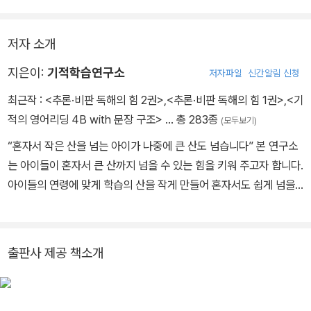
저자 소개
지은이:
기적학습연구소
저자파일
신간알림 신청
최근작 :
<추론·비판 독해의 힘 2권>
,
<추론·비판 독해의 힘 1권>
,
<기
적의 영어리딩 4B with 문장 구조>
… 총 283종
(모두보기)
“혼자서 작은 산을 넘는 아이가 나중에 큰 산도 넘습니다” 본 연구소
는 아이들이 혼자서 큰 산까지 넘을 수 있는 힘을 키워 주고자 합니다.
아이들의 연령에 맞게 학습의 산을 작게 만들어 혼자서도 쉽게 넘을
수 있게 만듭니다. 때로는 작은 고난도 경험하게 하여 성취감도 맛보
게 합니다. 그리고 아이들에게 실제로 적용해서 검증을 통해 차근차
근 책을 만듭니다. -국어 분과 대표 저작물 : <기적의 독해력> <요약
출판사 제공 책소개
독해의 힘> 외 다수 -영어 분과 대표 저작물 : <기적의 파닉스> <기
적의 영어리딩> 외 다수 -수학 분과 대표 저작물 : <기적의 계산법>
<기적특강> 외 다수