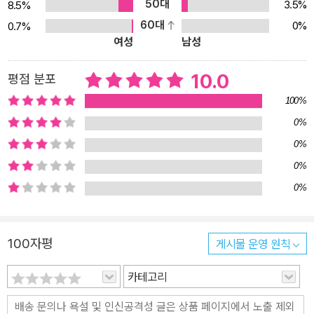
50대
3.5%
8.5%
을 경험하고 싶은 초등학생, 《기적의 독해력》 + 《기적의 독서 논술》
60대
0%
0.7%
까지 초강력 추천!
여성
남성
10.0
평점 분포
100%
0%
0%
0%
0%
100자평
게시물 운영 원칙
카테고리