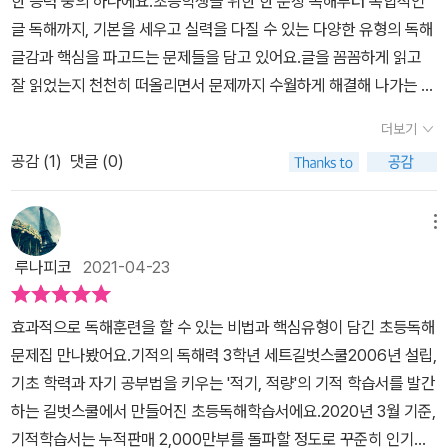
한 능력 중의 하나에요.초등학생을 위한 한 문장 독해부터 복합적인
글 독해까지, 기본을 세우고 실력을 다질 수 있는 다양한 유형의 독해
글감과 핵심을 파고드는 문제들을 담고 있어요.글을 꼼꼼하게 읽고
잘 읽었는지 천천히 떠올리면서 문제까지 수월하게 해결해 나가는 게
가장 핵심이 되는 독해 비법!!기적의 독해력으로 공부하면서 문제해
더보기
결력을 키워나가고 있어요.A비법의 훈련에서는 갈래별 독해 비법으
공감 (
1
)
댓글 (0)
로 이야기, 시, 정보가 담긴 글, 의견이 담긴 글이 다양하게 있어요.독
해의 시작이라 할 수 있는 기본서를 풀어봤어요.16가지 독해 비법을
담고 있어요. 글의 종류에 따라 읽는 방법과 필수 유형 문제를 효과적
메뉴
으로 푸는 방법을 친절하게 안내하고 있어요.​비법 4가지를 연습문제
루나피코
2021-04-23
를 풀고 실전으로 글을 읽고 앞뒤 문장의 내용의 이해가 되었다면 문
제를 척척 풀 수 있어요.내용 정리, 어휘에 대해서 배울 수 있어서 어
효과적으로 독해훈련을 할 수 있는 비법과 핵심유형이 담긴 초등독해
휘력이 쑥쑥!A 비법의 훈련을 하고 B 문제의 훈련 교재를 풀어봤어
문제집 만나봤어요.기적의 독해력 3학년 세트​길벗스쿨2006년 설립,
요.독해의 완성이라 할 수 있는 실력서에요.교과 과정에 맞춘 실전 문
기초 학력과 자기 공부법을 키우는 '적기, 적량'의 기적 학습서를 발간
제와 최상위 독해로 구성하고 있어서 앞서 배운 비법을 그대로 적용
하는 길벗스쿨에서 만들어진 초등독해학습서에요.2020년 3월 기준,
하면 실력을 키울 수 있어요.어휘력 강화에 독해의 무기 어휘력을 탄
기적학습서는 누적판매 2,000만부를 돌파할 정도로 꾸준히 인기있