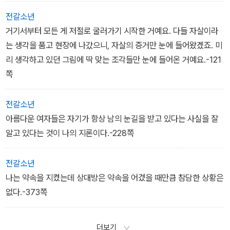
그것이 법칙이다. 죽음의 숨결이 얼굴에 닿을 만큼 죽음이 가까이 다
슬금 내리고 있었기 때문이다. 나는 그럴 듯하게 꾸며진 공포 이야기
가오게 하면 안 된다. -13쪽
전갈소년
에 비교적 단련된 편인데도, 잭을 따라 <시인>의 세계 속으로 깊이
거기서부터 모든 게 저절로 굴러가기 시작한 거예요. 다들 자살이라
들어갈수록 점점 더 무서워졌다… - 스티븐 킹의 서문 중에서
는 생각을 품고 현장에 나갔으니, 자살의 증거만 눈에 들어왔겠죠. 미
리 생각하고 있던 그림에 딱 맞는 조각들만 눈에 들어온 거예요.-121
쪽
전갈소년
아름다운 여자들은 자기가 항상 남의 눈길을 받고 있다는 사실을 잘
알고 있다는 것이 나의 지론이다.-228쪽
전갈소년
나는 약속을 지켰는데 상대방은 약속을 어겼을 때만큼 참담한 상황은
없다.-373쪽
더보기