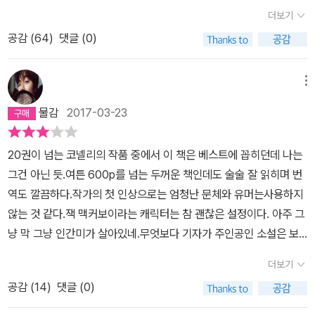
아했었다. 잭은 션이 최근에 두 동강 난 시신으로 발견된 여대생 테
더보기
레사 로프턴의 살인 사건을 수사하고 있었다는 것을 알고 있었다. 동
공감 (
64
)
댓글 (0)
료인 경찰 웩슬러와 세인트루이스는 션이 '공간을 넘고, 시간을 넘
어'라는 유서를 남겼다는 것과 전화로 정보를 제공하겠다는 사람을
만나러 갔었다는 것 외에는 자세한 얘기를 하지 않으려 했다. 잭은
메뉴
형에 대한 얘기를 쓰기로 마음을 정했다. 잭이 그롤론 경감을 통해 본
물감
2017-03-23
자료에 의하면 션은 공원 경비원에 의해 최초로 발견되었는데, 경비
원은 총소리가 나고 자신이 차량이 보이는 곳으로 나갈 때까지 시간
20권이 넘는 코넬리의 작품 중에서 이 책은 베스트에 꼽히던데 나는
이 5초를 넘지 않았기 때문에 누군가가 자신의 눈에 띄지 않고 숨는
그건 아닌 듯.여튼 600p를 넘는 두꺼운 책인데도 술술 잘 읽히며 번
것은 불가능하다고 믿고 있었다. 잭은 형이 수사에 매달렸던 테레사
역도 깔끔하다.작가의 첫 인상으로는 엄청난 문체와 유머는사용하지
로프턴의 사건을 자세히 알아보고 싶다는 생각이 들었다. 로프턴은
않는 것 같다.잭 맥커보이라는 캐릭터는 참 괜찮은 설정이다. 아주 그
대학 1학년생이었는데 학교 기숙사에 있으면서 놀이방에서 시간제
냥 막 그냥 인간미가 살아있네.무엇보다 기자가 주인공인 소설은 보
아르바이트를 하고 있었다. 그런데 크리스마스 휴가 전의 수업 마지
기 힘든데, 아무래도 작가께서 전직 기자였기 때문일 듯.형사나 탐정
막 날 납치당한 것으로 추정되었으며 그 후 워싱턴 공원에서 반 토막
더보기
의 수사방식과 다를 수밖에 없는 기자라서 그 직업에 맞게 언론을 휘
난 시체로 발견되었었다. 보고서에는 피살자의 것이 아닌 체모 여러
공감 (
14
)
댓글 (0)
어 잡고, 쥐락 펴락 하는 진행방식이 새로웠다.또한 FBI 관련된 소설
점과 면섬유가 피살자의 몸과 머리카락 속에서 발견되었고, 판야나무
을 이것으로 처음 접했는데 뭔가 FBI가 되게 좀 가볍고 밋밋하게 비