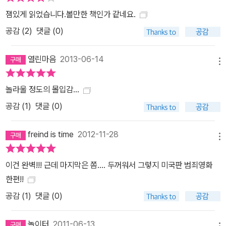
잼있게 읽었습니다.볼만한 책인가 같네요.
공감 (
2
)
댓글 (0)
열린마음
2013-06-14
메뉴
놀라울 정도의 몰입감...
공감 (
1
)
댓글 (0)
freind is time
2012-11-28
메뉴
이건 완벽!!! 근데 마지막은 쫌.... 두꺼워서 그렇지 미국판 범죄영화
한편!!
공감 (
1
)
댓글 (0)
놀이터
2011-06-13
메뉴