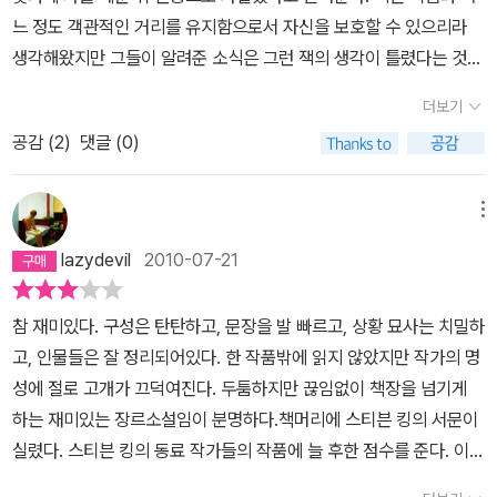
다. 하지만 사실 나는 아무것도 모르고 있었다. - 39 2021. aug.
느 정도 객관적인 거리를 유지함으로서 자신을 보호할 수 있으리라
생각해왔지만 그들이 알려준 소식은 그런 잭의 생각이 틀렸다는 것을
증명해 주었다.션은 <블랙 달리아> 사건에 비견될 정도로 잔혹하게
더보기
살해된 테레사 로프턴 사건에 몰두해 있었는데 사건에 자신을 투영시
공감 (
2
)
댓글 (0)
킨 나머지 우울증에 시달려 왔었고 죽기 전 차 유리창에 '공간을 넘고
시간을 넘어' 라는, 모호하긴 하나 유서로 간주될 만한 말을 남겼다.잭
은 션의 죽음을 받아들이기 위해서라도 기사를 써야만 하리라 생각한
메뉴
다. 하지만 그런 잭의 결심이 가족들에게는 직업적인 이기심으로 비
lazydevil
2010-07-21
춰진다. 잭은 기사를 쓰기 위해 자살한 경찰관들의 사건을 검토하기
시작하는데, 우연히 다른 경찰관의 자살 사건에서도 션이 남긴 것과
참 재미있다. 구성은 탄탄하고, 문장을 발 빠르고, 상황 묘사는 치밀하
같은 모호한 문구가 있다는 것을 발견한다. 그것은 에드가 엘런 포의
고, 인물들은 잘 정리되어있다. 한 작품밖에 읽지 않았지만 작가의 명
시구였다. 잭은 이러한 사례가 더 있는지 조사하기 시작하는데, 놀랍
성에 절로 고개가 끄덕여진다. 두툼하지만 끊임없이 책장을 넘기게
게도 여섯 건이나 되는 경찰관 자살 사건에서 포의 시가 유서로 사용
하는 재미있는 장르소설임이 분명하다.책머리에 스티븐 킹의 서문이
되었음을 알게 된다. 그들의 자살 사건은 사실은 교묘하게 위장된 경
실렸다. 스티븐 킹의 동료 작가들의 작품에 늘 후한 점수를 준다. 이번
찰관 살해 사건이었던 것이다.잭은 자살로 처리된 경찰관들의 파트너
에도 예외는 아니다. 걸작이라고 치켜세우며 작가와 작품에 대해 최
를 찾아다니며 자신이 알아낸 바를 공유하고 재수사를 촉구한다. 파