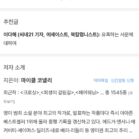
추천글
이다혜 (씨네21 기자, 에세이스트, 북칼럼니스트):
유혹하는 서문에
대하여
저자 소개
지은이:
마이클 코넬리
저자파일
신간알림 신청
최근작 :
<크로싱>
,
<회생의 갈림길>
,
<페어워닝>
… 총 1545종
(모
두보기)
영미 범죄 소설 분야 최고의 작가로, 발표하는 작품마다 즉시 아마존
베스트셀러 1위에 올라 흥행 기록을 갱신하고 있다. 에드거·앤서니·매
커비티·셰이머스·딜리즈·네로·베리·리들리 등 영미권 최고의 추리 소
설에 수여하는 각종 상을 비롯해, 일본의 몰티즈 팰컨, 프랑스의 39