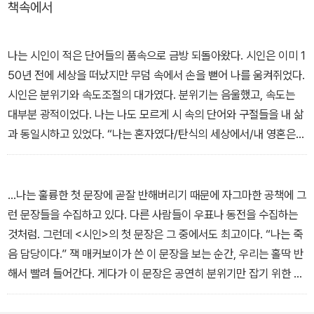
책속에서
에도 불구하고 경찰관 자살에 관한 기획기사를 준비한다. 그러던 중
형이 마지막으로 남긴 유서의 문구가 에드가 앨런 포의 시구이고 타
경찰관 자살사건 속에서도 포의 시를 발견한다.
나는 시인이 적은 단어들의 품속으로 금방 되돌아왔다. 시인은 이미 1
50년 전에 세상을 떠났지만 무덤 속에서 손을 뻗어 나를 움켜쥐었다.
잭은 자살을 가장한 연쇄살인범의 소행이 아닐지 의심하기 시작한다.
시인은 분위기와 속도조절의 대가였다. 분위기는 음울했고, 속도는
가장 연관성이 높은 몇 건의 자살 사건을 추려낸 잭은 이 사건들이 일
대부분 광적이었다. 나는 나도 모르게 시 속의 단어와 구절들을 내 삶
련의 패턴―엽기적인 성범죄 살인사건 담당 경찰관의 스트레스성 자
과 동일시하고 있었다. “나는 혼자였다/탄식의 세상에서/내 영혼은
살―을 가지고 있음을 알고 미국 전역을 돌아다니며 범인을 쫓기 시
흐르지 않는 물이었다.” 적어도 그 순간에는 내게 잘 들어맞는 것처럼
작하는데…
보이는 예리한 표현이었다.
계속 시를 읽다 보니 오래지 않아 시인의 감정에 동화되어 나 역시 우
…나는 훌륭한 첫 문장에 곧잘 반해버리기 때문에 자그마한 공책에 그
울한 기분에 사로잡히는 것이 느껴졌다…단속적으로 끊어져 있는 나
런 문장들을 수집하고 있다. 다른 사람들이 우표나 동전을 수집하는
의 무서운 기억이 그의 시 속에 그대로 묘사되어 있었다. 나의 악몽이.
것처럼. 그런데 <시인>의 첫 문장은 그 중에서도 최고이다. “나는 죽
포는 150년이라는 세월을 뛰어 넘어 차가운 손가락으로 내 가슴을
음 담당이다.” 잭 매커보이가 쓴 이 문장을 보는 순간, 우리는 홀딱 반
짚었다.
해서 빨려 들어간다. 게다가 이 문장은 공연히 분위기만 잡기 위한 것
죽음이 그 유독한 물결 속에 있었다,
이 아니라, 소설 전체의 분위기를 완벽하게 전달해준다. 어둡고, 음침
그리고 그 심연에는 걸맞은 무덤이 있었다… - 본문 중에서
하고, 무섭기 짝이 없는 분위기. 이 문장은 또한 코넬리가 이전에 썼던