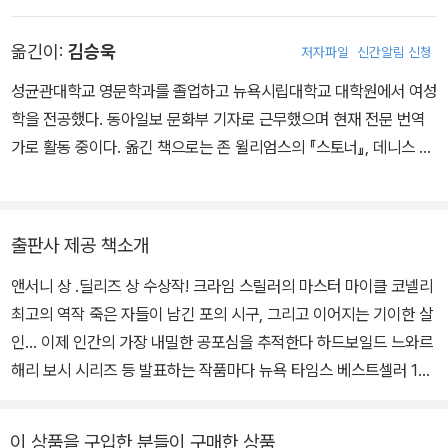
컬리버·그랜드 프릭스, 이탈리아의 프리미오 반카렐라 등 유수의 상
옮긴이:
김승욱
저자파일
신간알림 신청
을 석권해 명실공히 세계 최고의 장르 소설가로 그 작품성을 인정받
았다. 1956년 미국 필라델피아에서 태어나 플로리다대학교에서 저
성균관대학교 영문학과를 졸업하고 뉴욕시립대학교 대학원에서 여성
널리즘을 전공했으며 졸업 후 《데이토나 비치 뉴스 저널》에서 경찰
학을 전공했다. 동아일보 문화부 기자로 근무했으며 현재 전문 번역
기자로 일했다. 1982년부터는 《포트로더데일 뉴스》와 《선센티넬》
가로 활동 중이다. 옮긴 책으로는 존 윌리엄스의 『스토너』, 데니스 존
로 옮겨 기자 생활을 했다. 대학 재학 중 우연히 레이먼드 챈들러의 작
슨의 『기차의 꿈』, 에이모 토울스의 『테이블 포 투』, 프랭크 허버트의
품을 접하게 된 뒤 줄곧 소설가의 삶을 좇으며 기자로서의 커리어를
『듄』, 콜슨 화이트헤드의 『니클의 소년들』, 존 스타인벡의 『분노의 포
이어갔다. 1985년 기상 악화로 추락한 델타 항공기와 관련된 사건을
도』 등이 있다.
출판사 제공 책소개
취재하고 생존자들을 인터뷰해 기사를 썼다. 이 기사가 미국 전역에
대서특필되어 각종 취재 상을 받았으며, 1986년에 퓰리처상 최종 후
앤서니 상 .딜리즈 상 수상작! 크라임 스릴러의 마스터 마이클 코넬리
보에 선정된다. 《로스앤젤레스 타임스》 범죄 담당 기자로 자리를 옮
최고의 역작 죽은 자들이 남긴 포의 시구, 그리고 이어지는 기이한 살
긴 뒤 수많은 범죄 사건에 관한 경험을 쌓아나갔다. 에이전트 필립 스
인… 이제 인간의 가장 내밀한 공포심을 추적한다 하드보일드 느와르
피처가 그의 작가적 가능성을 발견, 리틀 브라운 출판사에서 첫 책
해리 보시 시리즈 등 발표하는 작품마다 뉴욕 타임스 베스트셀러 1위
《블랙 에코》(1992)를 출간해 이 작품으로 에드거상을 받았다. 형사
및 각종 판매 차트의 최상위권을 유지하는 마이클 코넬리는 제임스
해리 보슈 시리즈를 비롯해 변호사 미키 할러 시리즈를 잇달아 발표,
페터슨과 더불어 전 세계적인 독자층을 확보하고 있는 크라임 스릴러
이 상품을 구입한 분들이 구매한 상품
살인범을 쫓는 기자 잭 매커보이 시리즈, 르네 발라드까지 색다른 캐