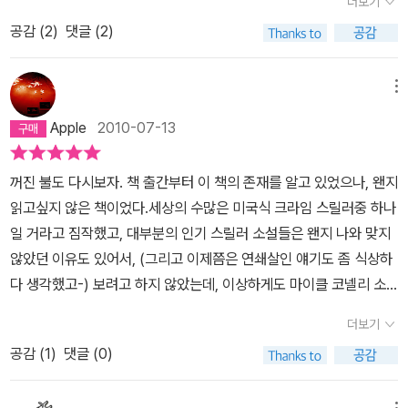
더보기
고의 찬사를 늘어놓는다. 그것도 기가 막힌 입담으로. <시인>은 재미
트너들은 자살 사건이 납득 되지 않았지만 너무나 명백해 보이는 증
공감 (
2
)
댓글 (2)
있는 작품이고, 마이클 코넬리는 분명히 대단한 작가인 것 같지만 스
거들 때문에 살해 사건으로 다루지 못했을 뿐이었으므로 잭의 출현은
티븐 킹의 칭찬에 동감하기 힘들다. 그의 말처럼 <시인>은 집안의 불
환영을 받았다. 이제 경찰관 연쇄 살인범을 잡기 위한 수사가 시작된
을 전부 켜 놓고 읽어야할 정도로 무섭지도 않다. 스티븐 킹처럼 마지
메뉴
다. 하지만 전국적인 연쇄살인의 수사는 FBI가 맡도록 되어 있었고,
막 장면 때문에 충격을 먹지 않았다. 그리고 그의 말처럼 두 세 번 읽
단서를 얻는 과정에서 전직 기자이자 정보원인 워런의 실수, 혹은 의
Apple
2010-07-13
을 정도의 작품이라고 생각하지 않는다.(이 책에서 유일하게 두 번 이
도적인 배신 때문에 잭은 FBI에게 노출되고 만다. FBI는 만약 잭이
상 읽은 것은 대목은 스티븐 킹의 추천사다! 스티븐 킹은 내가 아는 작
기사를 쓴다면 특종은 얻을 수 있겠지만 형을 살해한 범인은 영영 자
꺼진 불도 다시보자. 책 출간부터 이 책의 존재를 알고 있었으나, 왠지
가 중 서문을 제일 재미있게 쓰는 사람이다.) 동료 작가에 대한 스티
취를 감춰버릴 것이라며 사건 해결 이후에 기사를 써줄 것을 요청한
읽고싶지 않은 책이었다.세상의 수많은 미국식 크라임 스릴러중 하나
븐 킹의 애정 어린 호들갑이다. 속지 말지어다.꽤 재미있었지만 아쉽
다. 잭은 특종이 아쉬웠으나 FBI의 의견도 옳다고 여겨 자신을 수사
일 거라고 짐작했고, 대부분의 인기 스릴러 소설들은 왠지 나와 맞지
다. 우선 <시인>에는 유머가 부족하다. 600 페이지가 넘는 꽤 두툼
에 참여하게 해줄 것을 조건으로 제안을 받아들인다. 잭은 FBI 요원
않았던 이유도 있어서, (그리고 이제쯤은 연쇄살인 얘기도 좀 식상하
한 분량을 코넬리는 스트레이트하게 몰아붙인다. 간혹 등장하는 농담
레이철의 감시 하에 수사에 참여하게 되는데 그녀와 잭은 한정된 시
다 생각했고-) 보려고 하지 않았는데, 이상하게도 마이클 코넬리 소
은 인물들이 서로 주고받는 것들일 뿐 독자가 동참하고 즐기기에는
간과 공간 속에서 함께 하다 보니 점차 상대방에게 호감을 느끼게 된
설은 평점이 늘 높더라.그래. 속는 셈 치고 한번 읽어보자-하고 집은
심심하다. 그러니까 독자를 위한 농담이나 유머가 부족하다. 누구는
더보기
다. 그러나 레이철의 전 남편 소슨은 그런 잭을 고깝게 생각했고 전직
것이 <시인>인데, 안읽었으면 후회할 뻔했다.사실 그렇게 독특한 소
코넬리의 문장이 아름답다고 하는데, 이도 선뜻 동의하기 힘들다. 아
기자 워런에게 정보를 흘린 것도 그의 소행으로 생각되었다. 그 즈음
공감 (
1
)
댓글 (0)
설은 아니다. 전형적인 미국식 소설이고, 범죄자의 시선과 쫓는자의
름다운 문장이란 자고로 행간이 느껴지는 문장이다. 문장이 길든 짧
아동성추행범 글래든이 수면 위로 떠오른다. 그가 살해된 경찰관들이
시선이 번갈아가며 서술되는 형식도 이제는 지긋지긋할 정도로 많이
든 문장과 문장 사이에 작가만의 독특한 정서가 스며있어야 한다. <
집착했던 사건의 범인임이 확실시 되었다. 그가 경찰관들을 꾀어내기