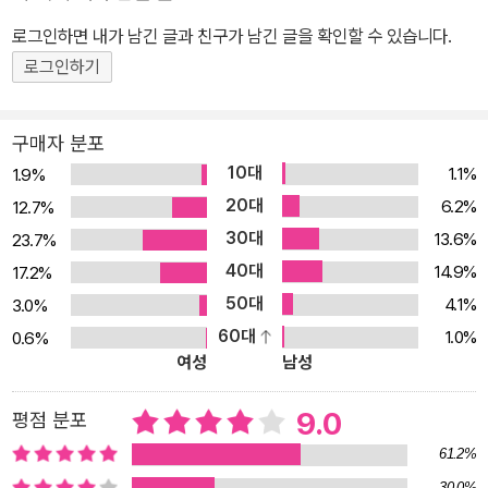
인자의 다층적인 심리를 다룬 크라임 스릴러다. 죽은 자들이 남기는
로그인하면 내가 남긴 글과 친구가 남긴 글을 확인할 수 있습니다.
어둠의 시인 포의 시구, 마지막에 이르러서야 모두 연결되는 기이한
살인 사건들, 미국 전역에서 이어지는 끊임없는 추적… 인간만이 느낄
로그인하기
수 있는 가장 내밀하고 심리적인 공포를 자극하는 고품격 크라임 스
릴러 <시인>이 지금 공개된다. 어느 날 에드가 앨런 포의 시를 남기
구매자 분포
고 형은 자살했다, 그리고 나는 그 죽음의 진실을 밝힐 것이다… 소름
10대
1.1%
1.9%
이 돋는 듯한 완벽한 이야기 구조, 진정한 스토리텔러 마이클 코넬리
20대
6.2%
12.7%
의 저력을 맛볼 수 있는 작품 신문사 사회부 소속이자 살인사건 기획
30대
13.6%
23.7%
기사 전문기자인 잭 매커보이는 어느 날 갑작스럽게 쌍둥이 형이자
40대
14.9%
17.2%
경찰인 숀의 자살 소식을 듣는다. 잭은 슬픔에 잠긴 가족들의 비난에
50대
4.1%
3.0%
도 불구하고 경찰관 자살에 관한 기획기사를 준비하기 시작한다. 그
60대
1.0%
0.6%
러나 전국 경찰관 자살 사건 조사 중 형이 마지막으로 남긴 유서의 문
여성
남성
구가 에드가 앨런 포의 시구이고 타 경찰관 자살사건 속에서도 포의
시가 발견되자 잭은 자살을 가장한 연쇄살인범의 소행이 아닐지 의심
9.0
평점 분포
하기 시작한다. 가장 연관성이 높은 몇 건의 자살 사건을 추려낸 잭은
61.2%
이 사건들이 일련의 패턴―엽기적인 성범죄 살인사건 담당 경찰관의
30.0%