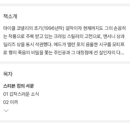
책소개
마이클 코넬리의 초기(1996년작) 걸작이자 현재까지도 그의 손꼽히
는 작품으로 주목 받고 있는 크라임 스릴러의 고전으로, 앤서니 상과
딜리즈 상을 동시 석권했다. 에드가 앨런 포의 음울한 시구를 모티프
로 형의 죽음의 비밀을 쫓는 주인공과 그 대칭점에 선 살인자의 다층
적인 심리를 다룬다.
목차
소설은 형제를 잃은 한 남자의 강박적인 집념에서 시작된다. 죽은 자
들이 남기는 어둠의 시인 포의 시구, 마지막에 이르러서야 모두 연결
스티븐 킹의 서문
되는 기이한 살인 사건들, 미국 전역에서 이어지는 끊임없는 추적…
01 갑작스러운 소식
인간만이 느낄 수 있는 가장 내밀하고 심리적인 공포를 자극한다.
02 미끼
신문사 사회부 소속이자 살인사건 기획기사 전문기자 잭은 갑작스럽
게 쌍둥이 형이자 경찰 숀의 자살 소식을 듣는다. 잭은 가족들의 비난