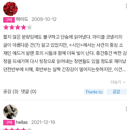
의 씨를 싸고 있는 솜털인 케이폭이 33점이나 발견되었다고 기록되
춰져서 아쉬웠다.아무래도 경찰이 주인공이 아니라서 그럴 수밖에 없
메뉴
어 있었다. 윌리엄 글래든은 산타모니카 부두의 회전목마를 타는 아
나보다 싶었는데,아니 그래도 범인이 이런식으로 밝혀지고 마무리 되
이들을 보고 사진을 찍고 하다가 경찰에게 쫓기게 되었다. 그는 카메
하이드
2009-10-12
는건 너무 급전개 아닌가요...그래도 잘 읽었습니다.
라에 담긴 아이들의 사진을 지운 다음 부두의 전망대로 올라가 쓰레
기통을 바다에 던져 경찰들의 시선을 돌리고는 도망쳤다. 하지만 멀
짧지 않은 분량임에도 불구하고 단숨에 읽어냈다. 마이클 코넬리의
리 달아나지 못하고 붙잡혀 경찰 유치장 신세를 지게 되었다. 하지
글이 아름다운 건(?) 알고 있었지만, <시인>에서는 사건의 중심 소
만 변호사 크래스너에게 전화하여 도움을 요청했고 보석으로 출소했
재인 애드거 알랜 포의 시들과 함께 더욱 빛이 난다. 중간중간 벅찬 감
다. 잭은 뉴욕 타임즈의 기사에서 버지니아 주 콴티코에 있는 FBI의
정을 되새기며 다시 뒷장으로 읽어내는 장면들도 있을 정도로 재미났
행동과학국과 법집행재단이 공동으로 실시하고 있는 경찰관 자살 연
던전반부에 비해, 후반부는 살짝 긴장감이 떨어지는듯하지만, 이건
구가 자세하게 언급되어 있는 것을 발견하였고, 아울러 시카고 경찰
책이 너무 긴탓도 있겠다. 게다가 마지막의 반전은 참. 미스터리에 꼭
더보기
국의 존 브룩스 형사가 우울증에 걸려 자살하였다는 내용도 확인하였
반전이 있어야 할 것이라는 편견을 버려! 없으니만 못한 까지는 아니
다. 브룩스는 보비 스매더스라는 열두 살짜리 남자아이가 손가락 여
공감 (
3
)
댓글 (0)
지만, 긴장감이 확 떨어진 상태에서는 그닥 흥미롭지 않다.강력반 형
덟 개가 없어지고 교살된 시체로 발견된, 유괴 살해 사건을 담당하였
사였던 쌍둥이 형이 자살을 한다. 기자인 주인공은 형의 죽음을 조사
는데 범인을 잡지 못하자 괴로움을 느껴 정신과 치료를 받았는데 더
하다가, 그것이 자살이 아니고, 경찰연쇄살인임을 발견하고, FBI와
메뉴
이상 견디지 못한 모양이라고 하였다. 잭은 브룩스 형사의 마지막 쓴
공조하게 된다. 기자인 존 매커보이가 사건을 혼자서 조사해 나가는
hellas
2021-12-19
글이 에드가 앨런 포의 작품 속에 나오는 시의 구절이라는 것을 알아
전반부, 후반부에서는 FBI와 함께 혹은 따로 사건을 조사해나가게 된