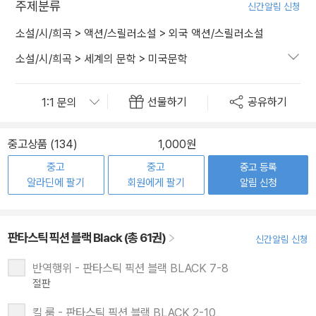
주제분류
신간알림 신청
소설/시/희곡
>
액션/스릴러소설
>
외국 액션/스릴러소설
소설/시/희곡
>
세계의 문학
>
미국문학
선물하기
공유하기
중고상품 (134)
1,000원
중고
중고
중고 등록
알라딘에 팔기
회원에게 팔기
알림 신청
판타스틱 픽션 블랙 Black (총 61권)
신간알림 신청
반역행위 - 판타스틱 픽션 블랙 BLACK 7-8
절판
킬 룸 - 판타스틱 픽션 블랙 BLACK 2-10