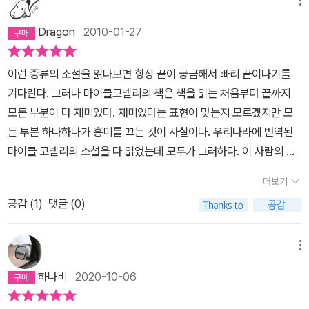
보았고, 처음에는 작은 사건으로 시작하나 알고보니 아주 큰 사건이
메뉴
시인>의 문장은 좋은 스토리텔러의 문장, 잘 읽히는 문장이지 정서가
위해 아이들이나 아이들의 보모를 잔인하게 살해한 것인지, 아니면
었다-같은 전개도 식상하기 그지 없다.그런데도 이 책이 매력적인 이
스민 문장은 아니다.(마이클 코넬리는 분명 훌륭한 기자였을 것이다!)
Dragon
2010-01-27
자신을 추적하는 경찰관을 살해한 것인지는 알 수 없었지만 그의 행
유는 뭘까?작가의 뛰어난 필력과 더불어 아무리 주인공이라도 추한
탄탄한 구성과 예상을 뒤엎는 반전에도 불구하고 이야기의 결말이 전
적과 경찰관들의 사망 지점은 일치하고 있었다. 그가 경찰관에게 체
모습따위 가리지 않는 냉철함 같은 것이 내게는 가장 매력적인 것이
혀 충격적이지 않은 것은 독자가 ‘괴물’에 공감할 만한 시간을 전혀 주
이런 종류의 소설을 읽다보면 항상 끝이 궁금해서 빠리 끝이나기를
포되었다가 보석으로 풀려나며 카메라를 압수당했다는 사실에 주목
아니었나 싶다.어느날 경찰인 쌍둥이 형을 잃은 잭 매커보이. 찝찝한
지 않기 때문이다. 당연히 독자의 시선이 비켜갈 수밖에 없는 인물을
기다린다. 그러나 마이클코넬리의 책은 책을 읽는 처음부터 끝까지
한 FBI는 그의 생계 수단이 아동들을 찍은 추잡한 사진이라 판단하고
형의 자살사건에 드는 작은 의문들을 깨부수려고 경찰 자살사건 자료
‘진짜 괴물’로 설정하고 이야기를 급히 마무리하는 것이 오히려 허탈
모든 부분이 다 재미있다. 재미있다는 표현이 맞는지 모르겠지만 모
동일 기종의 카메라를 사리라 추측한다. 그가 카메라를 주문한 가게
를 조사하다가 형의 죽음이 자살이 아니라 살인이었다는 것을 알게된
하게 느껴진다. 게다가 괴물에 대한 설명도 빈약하기 그지없다. <시
든 부분 하나하나가 흥미를 끄는 것이 사실이다. 우리나라에 번역된
를 확인한 FBI는 함정을 파고 그를 기다린다. 마침내 나타난 글래든
다. 그리고 이러한 자살이 심심치 않게 발생해왔다는 사실도...경찰 자
인>이 삼부작의 첫 작품이라는 것도 변명거리가 되지 않는다. <시인
마이클 코넬리의 소설을 다 읽었는데 모두가 그러하다. 이 사람의 책
은 소슨이 실수하는 틈을 타 그를 살해하고 잭과 난투극을 벌인다. 총
살사건뒤에 숨겨진 연쇄살인의 흔적들. 담당 경찰서를 전전하다가 F
>은 1996년작이고, 다음 작품 <시인의 계곡>은 2004년작이 아닌
을 첨부터 읽으면 더 좋다는 이야기를 하고 싶다. 더 많은 책이 번역되
이 그를 향한 순간, 그는 그것을 원하기라도 한 듯이 방아쇠를 당겨 죽
BI와 협력하게 된 잭 매커보이는 유력한 용의자를 찾아내게 되는데...
더보기
가?‘시인’이라는 설정도 아쉽다. 포우의 시를 현장에 남기는 살인마
어서 나왔으면 좋겠다는 바람이다.
음에 이른다. 얼마 후 워런이 넉살 좋게 잭에게 인터뷰 요청을 한다.
<시인>을 읽으면서 독특하다 싶었던 점은 잭 매커보이를 전혀 미화
라니 얼마나 흥미로운가? 그런데 시에 대한 충분한 설명도, 그럴듯한
공감 (
1
)
댓글 (0)
잭은 동업자 의식을 발휘해 그의 요청에 응해준다. 헤어질 때 워런은
시키지 않는 점이었다.의례 주인공은 현명하고 똑똑하며 심지어 잘생
의미가 없다. 포우가 이 작품을 읽는다면, 왜 자기 시를 작품 속에 구
잭에게 기삿거리를 가로챈 것을 사과하며 자신에게 정보를 준 것이
기기까지 한 여타 다른 스릴러와는 다르게, 잭 매커보이는 어딘가 야
겨넣을까?하고 궁금해 할 것이다. 주인공 존 매커보이의 쌍둥이 형,
누군지는 밝힐 수 없지만 적어도 소슨이 아니라는 것만은 밝힐 수 있
메뉴
비하다. 그가 기자이기 때문에 이런 설정은 무척 현실감있다는 생각
숀 매커보이와 살인마 사이에 어떤 일이 있었는지도 불분명하다. 아
다며 떠나간다.잭의 머리속에서 시계가 거꾸로 돌아가며 퍼즐 조각들
이 들었다.형의 죽음을 슬퍼하고 그 죽음에 얽힌 정의를 실현시키고
하나비
2020-10-06
니 두 사람이 꼭 쌍둥이로 설정할 필요가 있을까?라는 의문도 생긴
이 맞춰지기 시작한다. 소슨이 자신의 방에서 워런에게 전화를 걸지
자 하면서도, 한편으로는 기자적인 욕심에 가득차서 이 사건이 자신
다. 이 두 가지가 독자들을 초반에 강력하게 잡아끄는 요인이라는 걸
않았다면 그럴 수 있는 기회가 있었던 것은 레이철 뿐이었다. 잭은 그