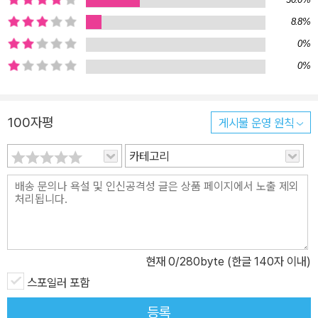
스트레스성 자살―을 가지고 있음을 알고 미국 전역을 돌아다니며 범
8.8%
인을 쫓기 시작한다. 살인사건 기획기사 전문기자인 주인공, 희대의
엽기 살인마를 쫓다 자살한 경찰, 에드가 앨런 포의 음울한 시구로만
0%
남겨진 죽은 자들의 유언과 범인에 대한 프로파일링을 거듭하는 FB
0%
I…. 믿어지지 않는 형의 자살과 을씨년한 느낌의 콜로라도의 눈 덮인
도시에서 시작되는 이 작품은 주인공 잭의 말할 수 없는 죄책감과 에
100자평
게시물 운영 원칙
드가 앨런 포의 의미심장한 시구로 시종일관 묵직하고 격조 있는 분
위기를 자아낸다. 어릴 적 목숨을 잃은 누나에 대한 죄책감과 이로 인
카테고리
해 부모와 멀어짐으로써 가족에 대한 상실감을 가지고 있는 주인공
잭 매커보이는 갑작스러운 형의 자살 사건에 강박적으로 몰두한다.
모두가 형의 죽음을 자살이라고 단정하는 과정에서 잭은 경찰도 발견
하지 못한 타살의 증거를 발견한 후 이 사건들을 미국 전역의 연쇄살
인과 연결 지으며 사건을 확장시켜 나간다. 직관과 경험으로서 모든
현재
0
/280byte (한글 140자 이내)
증거와 단서를 연결하여 추리를 해나가는 잭은 ‘걸출한 탐정’도 아니
고 ‘노련한 FBI’도 아니다. 자신이 발견한 증거를 토대로 사건의 전후
스포일러 포함
맥락을 파악해나가는 잭을 따라가다보면 천재 탐정의 놀라운 추리와
등록