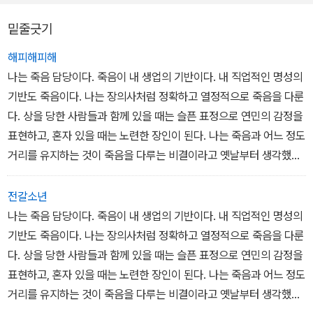
네 편의 작품과 <시인> 사이의 거리를 단번에 벌려 놓는 역할을 한
밑줄긋기
다…
이 소설에 관해서 여러분이 가장 먼저 알아야 할 것은, 작가가 이 작품
해피해피해
에서 놀라운 이야기 솜씨를 꾸준히 발휘하고 있으며, 서스펜스물을
나는 죽음 담당이다. 죽음이 내 생업의 기반이다. 내 직업적인 명성의
좋아하는 사람이라면 이 소설을 읽으면서 절대적인 즐거움을 느낄 것
기반도 죽음이다. 나는 장의사처럼 정확하고 열정적으로 죽음을 다룬
이라는 점이다. 이 책은 사건과 인물들로 가득 차 있으며, 그들 대부분
다. 상을 당한 사람들과 함께 있을 때는 슬픈 표정으로 연민의 감정을
이 다채로운 색깔을 내뿜고 있다. 나는 이 작품에서 “말을 하는 사
표현하고, 혼자 있을 때는 노련한 장인이 된다. 나는 죽음과 어느 정도
람”을 스물여덟 명까지 세고는, 그 숫자를 끝까지 다 세기가 불가능하
거리를 유지하는 것이 죽음을 다루는 비결이라고 옛날부터 생각했다.
다는 것을 깨달았다. 그런데도 독자가 중간에서 길을 잃고 헤매는 일
그것이 법칙이다. 죽음의 숨결이 얼굴에 닿을 만큼 죽음이 가까이 다
은 없을 것이다. 잭이 거의 항상 제자리를 지키고 서서 이야기의 중심
가오게 하면 안된다.
전갈소년
을 잡아주고 있기 때문이다…
하지만 나의 이 법칙은 나를 보호해주지 못했다. 형사 두 명이 나를 찾
나는 죽음 담당이다. 죽음이 내 생업의 기반이다. 내 직업적인 명성의
<시인>과 관련해서 여러분이 두 번째로 알아야 할 것은, 이 작품이
아 와서 션의 소식을 알려주었을 때, 차갑게 몸이 마비되는 느낌이 순
기반도 죽음이다. 나는 장의사처럼 정확하고 열정적으로 죽음을 다룬
정말로 무섭다는 점이다. 무서운 책을 읽을 때는 불을 전부 켜 놓아야
식간에 나를 휩쓸었다. 마치 내가 수족관 안에 들어가 있는 것 같았다.
다. 상을 당한 사람들과 함께 있을 때는 슬픈 표정으로 연민의 감정을
한다는 케케묵은 소리를 모르는 사람은 없을 것이다. 그런데 <시인>
표현하고, 혼자 있을 때는 노련한 장인이 된다. 나는 죽음과 어느 정도
을 처음으로 읽을 때, 나는 정말로 나도 모르게 불이란 불은 모조리 켜
거리를 유지하는 것이 죽음을 다루는 비결이라고 옛날부터 생각했다.
게 되었다. 이야기가 절정을 향해 치닫는 동안 밖에서는 어둠이 슬금