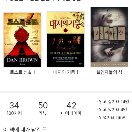
의 초특급 베스트셀러 작가이며 에드가, 앤서니, 마카비티, 셰이머스,
릭터를 주인공으로 소설을 쓰고 있다. 그의 소설은 클린트 이스트우
네로 울프, 베리 상 등 수많은 추리 문학상을 휩쓸며 작품성 또한 인정
드가 감독과 주연을 맡은 영화 〈블러드 워크〉, 매슈 매코너헤이 주연
받은 드문 작가이기도 하다. 하지만 국내에서는 해리 보시 시리즈 1,
의 영화 〈링컨 차를 타는 변호사〉, 아마존 스튜디오 드라마 〈보슈〉의
2편이 10여년 전 소개된 이후 더 이상 그의 작품이 소개될 기회가 없
원작이기도 하다.
어 수많은 크라임 픽션 팬들의 아쉬움이 적지 않았다. 이에 랜덤하우
스코리아에서는 2008년 여름, 악당 전문 변호사 미키 할러의 법정
스릴러 <링컨 차를 타는 변호사>를 마이클 코넬리의 첫 소개작으로
선보인 이후, 2009년 2월 <시인-자살노트를 쓰는 살인자>(이하 <
시인>)을 새로이 출간한다. 랜덤하우스에서는 코넬리의 해리 보시 시
로스트 심벌 1
대지의 기둥 1
살인자들의 섬
리즈 및 스탠드 얼론 전작들을 출간할 예정이다. <시인>은 마이클 코
넬리의 초기(1996년작) 걸작이자 현재까지도 그의 손꼽히는 작품으
로 주목 받고 있는 크라임 스릴러의 고전으로 “토마스 해리스의 <양
들의 침묵> 이후 동 장르 최고의 작품”(타임)이라는 칭송을 받으며
읽고 싶어요 14명
34
50
42
그해 앤서니 상과 딜리즈 상을 동시 석권했다. 형제를 잃은 한 남자의
읽고 있어요 4명
100자평
리뷰
마이페이퍼
강박적인 집념에서 시작되는 이 작품은 에드가 앨런 포의 음울한 시
읽었어요 165명
구를 모티프로 형의 죽음의 비밀을 쫓는 주인공과 그 대칭점에 선 살
이 책에 내가 남긴 글