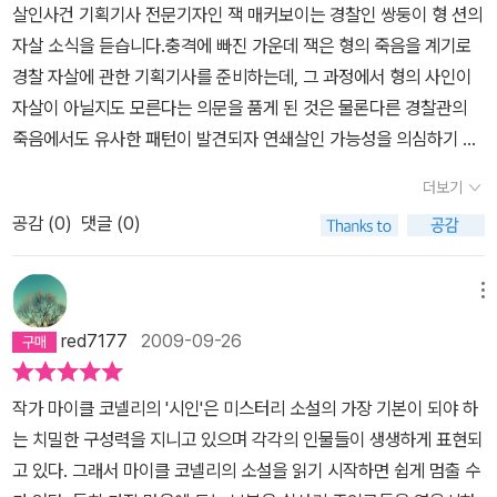
에게 얼마나 많은 돈을 벌어다 줄수 있는지 계산하고 있는 남자. 완벽
살인사건 기획기사 전문기자인 잭 매커보이는 경찰인 쌍둥이 형 션의
생각하면 더욱 더 개운치 않다.기대를 너무 많이 했던 탓일까? 재미
날 소슨의 방에서 걸려간 전화 번호 모두를 조사한다. 그리고 글래든
하게 계산하고 있다고 생각했고, 적절히 사람을 이용하고 있다고 생
자살 소식을 듣습니다.충격에 빠진 가운데 잭은 형의 죽음을 계기로
있으면 그만이지 너무 불평이 많은가? 그래도 눈에 거슬리는 건 거슬
이 드나들었던 아동성애자들의 인터넷 사이트 접속 번호가 그 안에
각했는데, 뒷통수 맞고 뒤늦게 후회하는 남자.이런 남자가 잭 매커보
경찰 자살에 관한 기획기사를 준비하는데, 그 과정에서 형의 사인이
리는 거다. 최고라는 말이나 역작이라는 말이 홍보 문구가 아닌 자명
들어 있음을 알게 되고, 레이철이 어린 시절 아버지에게 성적 학대를
이인데, 여타 다른 크라임 스릴러들에서 주인공을 미화시켜 초인적
자살이 아닐지도 모른다는 의문을 품게 된 것은 물론다른 경찰관의
한 사실로 다가오기에는 여러모로 부족하다.
당했다는 사실도 알게 된다. 그녀의 방에서 본 달력의 휴가기간과 경
존재로 만드는 것과 달라서 오히려 이런 야비하고 냉정한 현실감이
죽음에서도 유사한 패턴이 발견되자 연쇄살인 가능성을 의심하기 시
찰관이 살해된 기간이 일치하는 점 등 모든 것들이 글래든의 뒤에 숨
나는 마음에 들더라.이런 식으로 나왔던 수많은 다른 스릴러들에 비
작합니다.본격적인 조사를 위해 불법과 합법의 경계에서 위태롭게 줄
어 있던 범인이 레이철이라는 것을 알려주고 있었다. 그리고 이 사실
더보기
해서 캐릭터적인 매력은 떨어지는 편이고 등장인물들이 딱히 별다른
타기를 하며 자료를 모으던 잭은갑자기 끼어든 FBI로부터 자료조사
을 FBI 팀장에게 모두 이야기한 잭은 레이철의 범행을 입증하기 위해
개성이랄 것이 없는 편인데, 아예 캐릭터 개개인의 매력 자체를 설정
공감 (
0
)
댓글 (0)
는 물론 취재와 보도마저 중지하라는 요구를 받지만, ‘피해자의 동
도청장치가 되어 있는 집으로 떠난다. 그리고 그 집에서 잭은 또 다른
하지 않은 듯한 느낌을 풍긴다. 캐릭터의 매력으로 이끌어나가는 시
생’이자 ‘첫 단서를 잡은 기자’라는 입장을 앞세워 끝내 FBI 수사팀에
진실을 목도하게 된다. 얼마 전에 경향신문에서 프로파일러에 관한
리즈가 아니라, 사건자체의 매력으로 이끌어나가면서 캐릭터는 사건
합류한 뒤수석요원 레이첼 월링과 파트너가 되어 ‘시인’으로 불리는
메뉴
기사를 읽다가 인용된 <시인>의 첫 구절에 끌려 읽게 되었다. 그 첫
에 융화시켜버리는 시리즈라는 생각이 든다.흥미 위주로 사건을 벌이
연쇄살인범 체포와 함께 형의 죽음의 진실을 찾는 길고 고통스런 여
구절은 이렇다. 나는 죽음 담당이다. 죽음이 내 생업의 기반이다. 내
red7177
2009-09-26
지도 않고, 꽤 차분하고 냉철하며, 소설 전반적으로 흐르는 음울하고
정을 시작합니다. 저만의 독서계획 ‘해리 보슈+@ 다시 읽기’의 첫
직업적인 명성의 기반도 죽음이다. 나는 장의사처럼 정확하고 열정적
습한 느낌도 마음에 든다. 1권에서 많은 것이 비밀에 붙여진 채 끝나
번째 “+@”인 ‘시인’입니다.(이어질 “+@”는 ‘블러드 워크’, ‘보이드
으로 죽음을 다룬다. 스티븐 킹 역시 코넬리의 첫 문장에 대해 찬사를
작가 마이클 코넬리의 '시인'은 미스터리 소설의 가장 기본이 되야 하
버려서 조금 아쉽기도 했지만, 어차피 시리즈라서 3권까지 있던데 3
문’, ‘허수아비’입니다.)해리 보슈 시리즈를 다시 읽는 계획에 정작 보
아끼지 않는다. 스티븐 킹은 <시인>의 빼어난 구성과 매끈한 반전을
는 치밀한 구성력을 지니고 있으며 각각의 인물들이 생생하게 표현되
권까지 읽다보면 뭔가 나오겠지...하며 기다리고 있다.'시인'이라 불뤼
슈가 등장하지 않는 “+@”들이 들어간 것은 이 작품들 속 주인공들이
꼽아가며 이 작품을 고전의 반열에 올려도 손색이 없다고 말한다. 첫
고 있다. 그래서 마이클 코넬리의 소설을 읽기 시작하면 쉽게 멈출 수
우는 이 살인자는 어떤 사연을 품고 있을까.얼마나 많은 사건을 벌이
이후 ‘보슈 시리즈’의 몇몇 작품에 주요인물로 등장하기 때문인데, ‘시
문장에서 독자를 사로잡은 후에도 소설은 독자를 시종일관 긴장하게