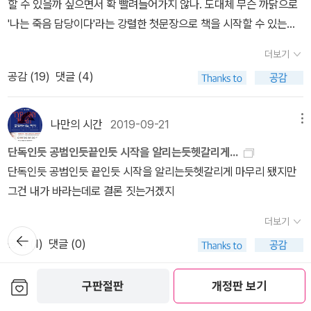
르다보니, 가끔 만나 맥주를 마시는 정도의 사이로 서서히 변해가고
할 수 있을까 싶으면서 확 빨려들어가지 않나. 도대체 무슨 까닭으로
예나 지금이나 상처받을 일이 두려워 좋아하는 마음을 표현하지 못하
그들은 그들의 본능을 제어할 수 있는 장치가 없는 자들로 보인다. 그
있던 차에 형의 자살 소식을 접하게 되고 잭은 짐작조차 하지 못했던
'나는 죽음 담당이다'라는 강렬한 첫문장으로 책을 시작할 수 있는건
는 자괴감 어린 소심함, 형을 죽인 범인을 잡으려면 특종을 포기해야
래서인지 성폭행범들에 관한 기사 댓글에는 유독 전체주의적인 댓글
형이 맡고 있던 사건과 심리 속으로 빠지게 되고 형의 자살 사건에 커
지는, 책을 읽어보면 알 일이다. 세상에는 아주 유명한 첫문장들이 많
만 하는 기자로서의 딜레마 등이 그것인데, 굳이 마이클 코넬리의 캐
들이 많이 달린다. 삼청교육대 부활을 부르짖는 사람도 있다. 아이러
더보기
다란 의문을 갖게 된다. 형의 시신에 같이 놓여 있었다던 포의 시구 또
다. 그중 대표적인 게 '톨스토이'의 《안나 카레니나》일 것이다. 안나
릭터들로 비교하면 해리 보슈와 미키 할러의 중간쯤 된다고 할까요?
니한 것은 사회가 보수화되면 될 수록 성폭행이 증가하고, 그에 대한
공감 (
19
)
댓글 (4)
한 그를 쉽사리 사건에서 손을 놓지 못하게 하는 요소가 된다. 도대체
카레니나의 첫문장은 알아두고 있으면, 다른 많은 책들을 읽을 때도
너무 무겁거나 어둡지도 않고, 어딘가 뺀질뺀질 날라리(?) 같지도 않
대책으로 더욱 보수적인 정책들이 입안된다는 것이다. 150여년 전,
의미를 알 수 없는 포의 시구는 잭의 마음을 혼란 속에 빠뜨리게 된다.
도움이 된다. 수시로 안나 카레니나의 첫문장은 여기저기 인용되고
은 게 잭의 특징입니다. FBI에 합류하긴 했어도 기자라는 한계 때문
현명한 사람이 공창 제도는 자본주의 사회에서 부르주아지들이 자신
또한 '공간을 넘고, 시간을 넘어'의 시구를 유서로 쉽게 받아들이는 형
응용된다. 만약 그것이 안나 카레니나의 첫문장임을 인지하지 못한다
나만의 시간
2019-09-21
메뉴
에 잭은 대놓고 수사를 할 수는 없는 처지인데, 그래선지 파트너인 레
의 아내를 성폭행으로부터 지켜내기 위해 필요한 제도라고 했다. 또
의 경찰 동료들 사이에서 잭은 커다란 의문을 갖게 되고 조사를 본격
면, 그 문장들 속에서 각주를 찾아 읽어야 하거나, 제 때 감탄하고 웃
이철 월링의 역할이 잭 못잖게 비중 있게 그려집니다.액션에도 능하
단독인듯 공범인듯끝인듯 시작을 알리는듯헷갈리게...
한 가족을 구성할 수 없는 가난한 자들이 성적 욕구를 해소함으로서
적으로 시작하게 된다. 형의 죽음을 기어코 기사로 만들어야만 하냐
거나 하기가 어려워진다. 그러나 일단 알고 있다면, 다른 책들을 읽을
고 당차면서도 매력적인 FBI 행동과학국 요원 레이철의 카리스마는
단독인듯 공범인듯 끝인듯 시작을 알리는듯헷갈리게 마무리 됐지만
사회에 대한 안전판 역할도 하리라면서 부르주아지들이 공식적으로
는 슬픔에 빠진 가족들의 지탄에도 불구하고 경찰관 자살 사건에 관
때도 제대로 제 때에 감탄할 수 있다. 그러니 안나 카레니나 만큼은 읽
‘남성미’라는 면에서는 다소 약해 보이는 잭의 캐릭터와 희한하게 잘
그건 내가 바라는데로 결론 짓는거겠지
는 공창제도를 혐오스러워하면서도 뒤로는 그 공창제도를 유지 존속
한 기획기사를 준비하고 그 와중에 형과 똑같은 경찰 자살 사건과 유
는 것이 앞으로의 독서 생활에도 좋을 것이고, 최소한 첫문장만큼만
맞아 떨어지는데, 마치 ‘좌충우돌 후 로맨스’라는 로맨틱 코미디 공식
시킬 것이라 예견했다. 공창제도가 안전판 역할을 해야만 하는 사회
사한 사건들이 더 있음을 발견하게 되고 포의 시구가 어김없이 놓여
이라도 알아두는 것이 앞으로의 독서 생활에 도움이 될 것이다.'행복
을 위한 캐릭터처럼 보이기도 합니다.물론 그렇다고 해서 레이철이
더보기
모순은 전혀 해결된 바가 없다. 성범죄는 더욱 증가하고, 우리 사회는
뒤로가
있었다는 것을 알게 된다. 잭은 점차 이 사건이 경찰관 연쇄살인 사건
한 가정은 모두 고만고만하지만 무릇 불행한 가정은 나름나름으로 불
잭과의 로맨스에 방점을 둔 인물이란 뜻은 절대 아닙니다.FBI 특수팀
공감 (
1
)
댓글 (0)
기
더욱 보수화될 것이라는 나의 불안감은 전혀 근거 없는 것일까. htt
임을 알게 되고 FBI 요원들과 함께 전국적인 경찰관 연쇄살인 사건의
행하다' 하는 문장. 이에 버금갈 정도로 유명한 첫문장이 '찰스 디킨
장이 수석요원으로 삼을 정도로 그녀에 대한 신뢰와 기대는 대단한
p://blog.naver.com/rainsky94/80201301928
범인을 잡기 위해 미국 전역을 돌며 '시인'이라는 별명을 얻게 된 연쇄
스'의 《두 도시 이야기》가 아닐까 싶다. 두 도시 이야기를 읽으려고
수준입니다.‘속이 텅 빈 여자’라는 전 남편의 비난대로 인간미만 놓고
보관함담기
구판절판
개정판 보기
해피해피해
2015-04-30
메뉴
살인범과의 복잡하고 치밀한 길고 긴 심리게임을 하게 된다.'시인'속
책장을 펼치고 이 문장을 읽자마자, 아 좋다! 하고 감탄했으니까. 바로
보면 다소 딱딱해 보이기도 하지만, 적어도 FBI 요원이 갖춰야 할 미