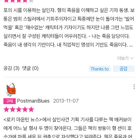
내었고 형이 죽으면서 남긴 글 역시 에드가의 시구(詩句)라는 공통
다. 전반부에 비해 덜 개성적이다 싶은 후반부이긴 하지만, 후반부가
포의 시를 이용하는 살인자. 형의 죽음을 이해하고 싶은 기자 동생. 보
점이 있다는 것을 알아내었는데...... 반전의 반전은 기대했던 대로였
용머리 지렁이꼬리인 할런코벤류의 책들을 생각하면, 비교적 꾸준히
통은 범죄 스릴러에서 기회주의자이고 특종에만 눈이 돌아가는 ‘빌어
지만 추리의 기법에서는 먼저 제기되었던 의문점들 모두를 논리적으
재미난 편이다.양이 무지 많은건 좀 지치긴 한다.연쇄살인의 공통점
먹을‘ 혹은 ‘재수없는‘ 캐릭터가 기자이기도 하지만 나름 그런 느낌도
로 설명하지는 못한 아쉬움이 남는, 추리보다는 스릴러에 더 중점을
이 되어 주는 '유서'는 애드가 앨런 포우의 시구다. 그래서 FBI가 붙여
살리면서 잘 구성된 캐릭터들이 어우러진다. - 나는 죽음 담당이다.
둔 작품이라고 생각되었다.
준 이름이 '시인' 새삼 포우의 시를 다시 꺼내서 읽고 싶어지게 만든
죽음이 내 생각의 기반이다. 내 직업적인 명성의 기반도 죽음이다. 나
다. 아동용 소설로 읽었음에도 불구하고 '어셔가의 몰락'을 읽고, 식은
는 장의사처럼 정확하고 열정적으로 죽음을 다룬다. 상을 당한 사람
땀이 쫙 흘렀던 것을 기억한다. 섬찟함, 악의, 끝을 알 수 없는 다크 포
더보기
들과 함께 있을 때는 슬픈 표정으로 연민의 감정을 표현하고, 혼자 있
스를 풀풀 풍기는 포우의 글들그 어둡고 오싹한 분위기를 제대로 이
공감 (
3
)
댓글 (0)
을 때는 노련한 장인이 된다. 나는 죽음 과 어느 정도 거리를 유지하는
용하여 마음이 없는 사이코패스 연쇄살인범을 만들어냈다. 이 책의
것이 죽음을 다루는 비결이라고 옛날부터 생각했다. 그것이 법칙이
후속작인 <시인의 계곡>이 나와 있고, 악당을 변호하는 변호사 이야
다. 죽음의 숨결이 얼굴에 닿을 만큼 죽음이 가까이 다가오게 하면 안
메뉴
기인 <링컨차를 타는 변호사>, 그리고 <실종>이 번역되어 있다. 막
된다. - 13 - 어쨌든 나는 그 미끼를 물었다. 그리고 그 뒤로 내 삶의
상 가장 궁금한 해리 보쉬 시리즈(집에 있는 원서로나 읽어봐야겠다)
PostmanBlues
2013-11-07
모든 것이 변했다. 누구의 삶이든 세월이 흐른 뒤 회고를 해보면 삶의
는 안나오고 말이다. 이 작품들이 잘 팔려서, 해리 보쉬 시리즈나 꾸준
지도를 분명히 그릴 수 있듯이, 내 삶은 그 한 문장과 함께, 내가 글렌
히 나와줬음 좋겠다.
<로키 마운틴 뉴스>에서 살인사건 기획 기사를 다루는 잭 매커보이
에게 형 이야기를 쓰겠다고 말한 그 순간에 변해 버렸다. 그때 나는 죽
에게 어느 날 형사 두 명이 찾아온다. 그들은 잭의 쌍둥이 형 션이 호
음에 대해 조금은 안다고 생각했다. 악마에 대해서도 안다고 생각했
숫가에 차를 세운 뒤 권총으로 자살했다고 알려준다. 잭은 죽음과 어