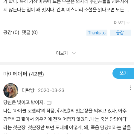
가 없다. 특히 가장 마음에 드는 부분은 쉽사리 주인공들을 영웅시하
려고 작가는 3권까지 이 '시인'의 존재를 보일듯 말듯 감추어 둔 것일
인’의 경우 주인공인 잭 매커보이와 레이철 월링이 거기에 해당됩니
만들고 반전은 게임의 법칙을 지키며 거듭된다. 독자를 속이지 않는
지 않는다는 점이 꽤 멋지다. 간혹 미스터리 소설을 읽다보면 모든 것
까.더 보고싶어서 <시인>을 덮자마자 2,3권 한꺼번에 다 주문해버렸
다.잭 맥커보이는 보슈 시리즈 7편인 ‘다크니스 모어 댄 나잇’과 (이
반전은 통쾌하다. 사이코패스라는 말이 회자된 것이 십년 이쪽 저쪽
을 완벽하게 해내고 흠집 하나 없는 인품을 지닌 인물들이 나와 사건
다.쉴틈없이 흥미진진한 사건들이 연속되어서 꽤 많은 분량에도 부담
작품의 후속편이자) 보슈 시리즈 10편인 ‘시인의 계곡’에 중요한 역
더보기
으로 생각된다. 사이코패스에 관한 가장 훌륭한 소설 중 하나인 기시
을 폼나게 해결하는 것을 보면 솔직히 멋지기는 해도 거리감이 생긴
스럽게 읽지 않을수 있을 책이지만, 최근 시간이 없는 관계로 많이 끊
할로 등장합니다.레이철 월링은 나중에 보슈와 특별한 관계로 발전하
유스케의 <검은집> 과 마찬가지로 <시인>에서도 사이코패스가 등
공감 (
0
)
댓글 (0)
다. 과연 저런 인물들이 실생활에서 존재할 수 있을까 싶어서 말이다.
어서 읽게 되어서 굉장히 아쉽다. 이제 읽을 <시인의 계곡>과 <허수
는 아주 중요한 인물이기도 합니다.그런 점에서 ‘시인’은 외형만 놓고
장한다. 작가는 레이철의 입을 빌어 말한다.'우리가 뒤쫓는 놈들
하지만 작가 마이클 코넬리의 소설 속 인물들은 우리와 혹은 나와 결
아비>는 좀더 푹 빠져서 볼수 있기를 바라지만, 여름은 항상 왜 이렇
보면 ‘잭 매커보이 시리즈’의 첫 번째 작품이지만 동시에 ‘해리 보슈
은...... 개중에는 아무 이유 없이 그러는 놈들도 있어요......그런 놈들
코 다르지 않음을 느낄 수 있다. 조금은 현실에 바탕을 둔 속물(?)근
게 바쁜지 모르겠다.이제 추리,스릴러 소설은 왠만큼은 읽었다고 생
더보기
시리즈’의 외전이라고 봐도 큰 무리가 없다는 생각입니다.(링크?)
을 이해하려고 애쓰는 건 산산조각으로 부서진 거울을 다시 맞추는
성을 지니고 일에 관하여 얽힌 일이라면 주저하지 않으려고 하고 사
각했는데도 이렇게 즐거운 스릴러 작가들이 계속 등장하니 추리, 스
형의 죽음의 진실을 파헤치는 잭의 여정은 실은 형사의 그것과 크게
것과 똑같아요. 그놈들의 행동을 설명할 길이 없기 때문에 우린 그냥
명감과 자기 만족을 동시에 손에 쥐고 싶어하는 본성을 지닌 인물들
릴러 쪽으로 편식하는 나란 인간은 기쁨의 비명을 지른다. 악!!!!!p.s
다르지 않습니다.살인사건 전문기자라는 캐릭터 덕분에 잭은 자료조
쓰기
마이페이퍼 (42편)
놈들은 인간이 아니라고 생각해버려요. 달나라에서 온 놈들이라고.
이다. 그래서 그들이 보여주는 행동과 말들은 살짝 속물처럼 보이면
찾아보니 2권 <시인의 계곡>에서는 마이클 코넬리 소설의 가장 유명
사는 물론 뛰어난 추리능력까지 갖췄고, FBI에 합류한 뒤로도 그들의
이 시인이라는 녀석이 살던 달에서는 그런 본능을 따르는 것이 자연
서도 속마음은 공감하게 만든다. 그러면서도 물 흐르듯이 치밀하고
한 주인공이라는 해리 보슈가 등장한다던데,해리 보슈 시리즈와 시인
고압적인 분위기 속에서 자신만의 행보를 고집스레 이어갑니다.말싸
다락방
2020-03-23
메뉴
스럽고 정상적인 일이겠죠. 놈은 그런 본능에 따라 자신이 만족을 느
섬세한 대사들로 인해 결코 추해보이지 않는다.여기 죽음을 항상 곁
시리즈의 접점을 엮어놓은 유기적인 설정도 참 재밌다.이건 뭐, 크라
움으론 으뜸이고, 적당한 반골 기질과 함께 적절한 타협 타이밍도 아
낄 수 있는 상황을 만들어내는 것에요.' 성폭행범들이 출옥한지 일주
에 두고 있는 신문사 사회부 소속이자 살인사건 기획기사 전문기자인
임 스릴러에도 세계관이 등장할 기세.
당신은 빛이고 밤이지.
는 인물입니다.다행히도(?) 뛰어난 몸싸움 능력까지 지닌 슈퍼 히어
일만에 범행을 저지르거나 전자발찌를 찬 채로 여성을 노리는 일들이
잭 매커보이가 있다. 그에게는 경찰인 쌍둥이 형 션이 있다. 그들은 쌍
나는 '마이클 코넬리'의 작품, 《시인》의 첫문장을 외우고 있다. 아주
로는 아니지만 말입니다. 하지만 (많은 스릴러 주인공들이 그렇듯)
비근한 요즘, 성폭행범들의 범죄 행태 역시 사이코패스의 그것과 별
둥이지만 결코 쌍둥이처럼 보이는 것에 거부감을 느끼고 각자 개성에
강력하고 짧아서 외우기에 전혀 어렵지 않았다.'나는 죽음 담당이다'
잭은 이런저런 기구한 사연들을 부여받았는데, 그의 어린 시절을 불
반 차이가 없다고 느낀다. 달나라에서 온 그들에게 지구의 법칙을 습
맞게 외모를 변화시켜 다른 성향을 지닌 두 형제가 되었다. 생활이 다
라는 첫문장. 첫문장만 보면 도대체 어떻게, 왜, 죽음 담당이라는 말을
행하게 만든 누이의 죽음과 그 이후 벽을 친 듯 소원해진 가족 관계,
득하도록 재활의 기회를 준다는 것은 비극의 씨앗을 심는 행위이다.