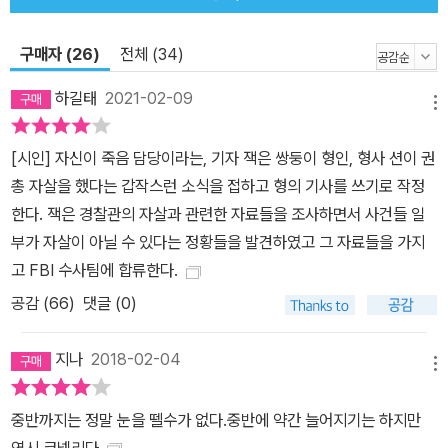
는 또 다른 추리의 카타르시스를 느끼게 된다. 특별하지도 않고 잘나
지도 않은, 거기에 약점과 결함이 많은 잭이라는 인물은 바로 우리 자
구매자 (26)
전체 (34)
신의 모습과도 매우 비슷하기 때문이다. 이 작품의 전체적인 분위기
를 형성하는 포의 시는 형의 꾸며진 유언이자 연쇄살인범이 남긴 메
하길태
2021-02-09
메뉴
시지로 살인범의 심리를 대변하는 한편, 죄책감 덩어리이자 상처투성
이인 잭의 마음을 표현하는 역할을 한다. 어둠의 시인 에드가 앨런 포
[시인] 자신이 죽음 담당이라는, 기자 잭은 쌍둥이 형인, 형사 션이 권
는 수많은 장르소설 작가들에게 훌륭한 소재가 되어 왔는데 이 작품
총 자살을 했다는 갑작스런 소식을 접하고 형의 기사를 쓰기로 작정
에서 코넬리는 가장 독특하고도 세련된 방식으로 크라임 스릴러 속에
한다. 잭은 경찰관의 자살과 관련한 자료들을 조사하면서 사건들 일
이 시인을 녹여낸다. 또한 형의 살인범을 쫓는 잭이 미국 전역을 돌아
부가 자살이 아닐 수 있다는 정황들을 발견하였고 그 자료들을 가지
다니며 갖가지 증거와 인터뷰, 그리고 기사로 범인을 유추하는 과정
고 FBI 수사팀에 합류한다.
은 잘 짜여진 한 편의 구조물을 연상시킬 정도로 유기적으로 얽혀 있
공감 (
66
)
댓글 (0)
어 추리의 즐거움을 더한다. 하나하나의 상황과 증거들이 얼마나 치
밀하게 얽혀 있는지는 작품의 마지막에 가서 무릎을 칠 정도. <로스
지나
2018-02-04
앤젤레스 타임스>의 사회부 기자이자 퓰리처 상에 노미네이트 되기
메뉴
도 했던 코넬리의 경험이 이 작품의 논픽션적인 현장성과 생동감을
중반까지는 정말 눈을 뗄수가 없다.중반에 약간 늘어지기는 하지만
살려주는 데 크게 한몫했다. 2003년 스티븐 킹은 <시인>을 두고
역시 코넬리다