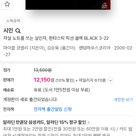
소득공제
시인
자살 노트를 쓰는 살인자, 판타스틱 픽션 블랙 BLACK 3-22
마이클 코넬리
(지은이),
김승욱
(옮긴이)
랜덤하우스코리아
2009-02
-27
정가
13,500원
12,150
판매가
원
(10% 할인) +
마일리지 670원
배송료
유료 (도서 1만5천원 이상 무료)
개정판이 새로 출간되었습니다.
개정판 보기
전자책
전자책 출간알림 신청
알라딘 만권당 삼성카드, 알라딘 15% 청구 할인
최대 1만원 또는 2만원 할인(전월 30만원 또는 60만원 이용 시) / 카드 발
급월 +1개월까지는 전월 실적이 없어도 최대 1만원 혜택 제공