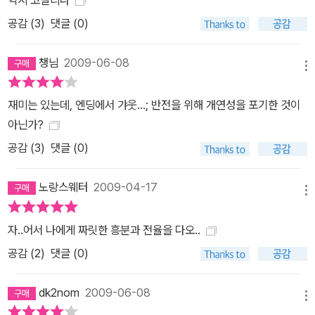
“나는 고전이라는 말을 쉽게 쓰지 않지만 <시인>에는 고전 대접을
공감 (
3
)
댓글 (0)
받을 만한 작품”이라고 평했다. 매 작품마다 자신의 가치를 증명해내
는 크라임 스릴러의 마스터 마이클 코넬리의 이 초기 걸작을 통해 헤
챙님
2009-06-08
어나올 수 없는 그의 세계에 입문해보길.
메뉴
재미는 있는데, 엔딩에서 갸웃...; 반전을 위해 개연성을 포기한 것이
아닌가?
공감 (
3
)
댓글 (0)
노랑스웨터
2009-04-17
메뉴
자..어서 나에게 짜릿한 흥분과 전율을 다오..
공감 (
2
)
댓글 (0)
dk2nom
2009-06-08
메뉴