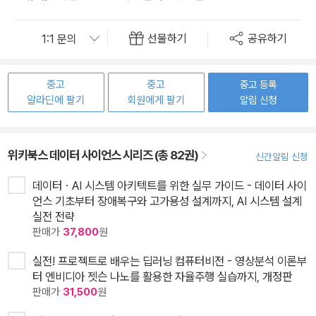
선물하기
공유하기
중고
중고
중고 등록
알라딘에 팔기
회원에게 팔기
알림 신청
위키북스 데이터 사이언스 시리즈 (총 82권)
신간알림 신청
데이터ㆍAI 시스템 아키텍트를 위한 실무 가이드 - 데이터 사이
언스 기초부터 장애복구와 고가용성 설계까지, AI 시스템 설계
실전 전략
판매가
37,800
원
실전! 프로젝트로 배우는 딥러닝 컴퓨터비전 - 영상분석 이론부
터 엔비디아 젯슨 나노를 활용한 자율주행 실습까지, 개정판
판매가
31,500
원