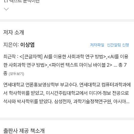
1.1 텍스트 분석이란
저자 소개
지은이:
이상엽
저자파일
신간알림 신청
최근작 :
<[큰글자책] AI를 이용한 사회과학 연구 방법>
,
<AI를 이용
한 사회과학 연구 방법>
,
<파이썬 텍스트 마이닝 바이블 2>
… 총 7
종
(모두보기)
연세대학교 언론홍보영상학부 부교수다. 연세대학교 컴퓨터과학과에
서 학사학위를 받았고, 미시간주립대학교에서 미디어·정보 전공으로
석사와 박사학위를 받았다. 삼성전자, 과학기술정책연구원, 아시아개
발은행, 국제전기통신연합(ITU) 등에서의 경력을 갖고 있다. 연세대
학교 언론홍보영상학부 교수로 임용된 후 학부장, 언론홍보대학원 부
원장, 사회과학대학 부학장을 역임하였고, 현재는 대학원 주임과 커
출판사 제공 책소개