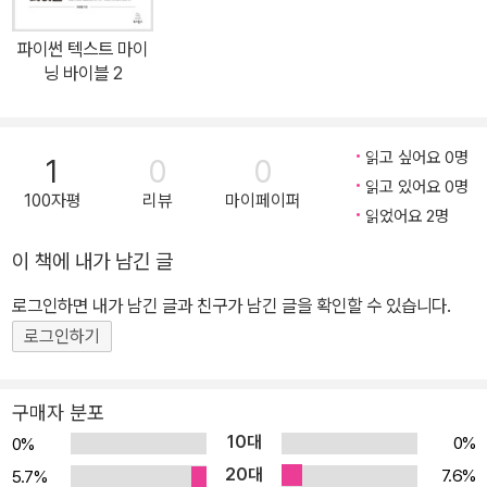
한 텍스트 분석: K-평균, 위계적 군집 분석, DBSCAN, GMM, 차원
◎ 축소, 로지스틱 회귀 모형, 나이브 베이즈, 결정 트리, 앙상블 알고
파이썬 텍스트 마이
리즘, SVM, 토픽 모델링 ◎ 딥러닝 알고리즘을 활용한 텍스트 분석:
닝 바이블 2
FNN, CNN, RNN, LSTM, GRU, seq2seq, Transformer, BER
T와 BERT 기반 알고리즘, GPT 모형, 비전 트랜스포머, 오토인코더
읽고 싶어요 0명
1
0
0
읽고 있어요 0명
100자평
리뷰
마이페이퍼
읽었어요 2명
이 책에 내가 남긴 글
로그인하면 내가 남긴 글과 친구가 남긴 글을 확인할 수 있습니다.
로그인하기
구매자 분포
10대
0%
0%
20대
7.6%
5.7%