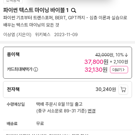
소득공제
파이썬 텍스트 마이닝 바이블 1
파이썬 기초부터 트랜스포머, BERT, GPT까지 - 심층 이론과 실습으로
배우는 텍스트 마이닝의 모든 것
이상엽
(지은이)
위키북스
2023-11-09
종이책
42,000
원,
10%
37,800
원
+ 2,100원
32,130
원
카드최대혜택가
더보기
전자책
30,240
원
수령예상일
택배 주문시 8월 11일 출고
(중구 서소문로 89-31 기준)
변경
배송료
무료