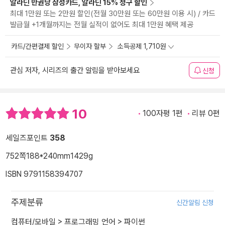
알라딘 만권당 삼성카드, 알라딘 15% 청구 할인
최대 1만원 또는 2만원 할인(전월 30만원 또는 60만원 이용 시) / 카드
발급월 +1개월까지는 전월 실적이 없어도 최대 1만원 혜택 제공
카드/간편결제 할인
무이자 할부
소득공제 1,710원
관심 저자, 시리즈의 출간 알림을 받아보세요
신청
10
100자평 1편
리뷰 0편
세일즈포인트
358
752쪽
188*240mm
1429g
ISBN 9791158394707
주제분류
신간알림 신청
컴퓨터/모바일
>
프로그래밍 언어
>
파이썬