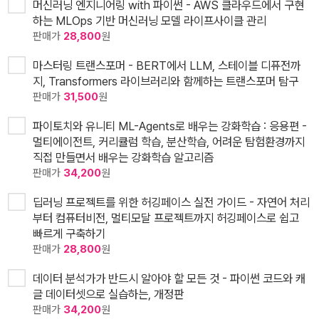
머신러닝 엔지니어링 with 파이썬 - AWS 클라우드에서 구현
하는 MLOps 기반 머신러닝 모델 라이프사이클 관리
판매가
28,800
원
마스터링 트랜스포머 - BERT에서 LLM, 스테이블 디퓨전까
지, Transformers 라이브러리와 함께하는 트랜스포머 탐구
판매가
31,500
원
파이토치와 유니티 ML-Agents로 배우는 강화학습 : 응용편 -
멀티에이전트, 커리큘럼 학습, 분산학습, 어려운 탐험환경까지
직접 만들면서 배우는 강화학습 알고리즘
판매가
34,200
원
딥러닝 프로젝트를 위한 허깅페이스 실전 가이드 - 자연어 처리
부터 컴퓨터비전, 멀티모달 프로젝트까지 허깅페이스로 쉽고
빠르게 구축하기
판매가
28,800
원
데이터 분석가가 반드시 알아야 할 모든 것 - 파이썬 코드와 캐
글 데이터셋으로 실습하는, 개정판
판매가
34,200
원