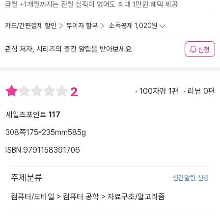
급월 +1개월까지는 전월 실적이 없어도 최대 1만원 혜택 제공
카드/간편결제 할인
무이자 할부
소득공제 1,020원
관심 저자, 시리즈의 출간 알림을 받아보세요
신청
2
100자평 1편
리뷰 0편
세일즈포인트
117
308쪽
175*235mm
585g
ISBN 9791158391706
주제분류
신간알림 신청
컴퓨터/모바일
>
컴퓨터 공학
>
자료구조/알고리즘