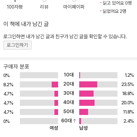
왜 성립하는지 알 수 없는' 내용이 많습니다. 이 책은 정의를 기반으로
읽고 있어요 0명
100자평
리뷰
마이페이퍼
논리를 엄밀하게 전개하고 계산을 차근차근 진행합니다. 각각의 내용
읽었어요 2명
에 대해 '분명히 그렇다'라고 납득할 수 있도록 설명합니다. 공책과 필
이 책에 내가 남긴 글
기구를 준비하고 이 책에 나오는 설명과 함께 수식에 기반한 논리 전
개를 반드시 손수 재현해 보기 바랍니다. 그리고 직감적인 이해에 머
로그인하면 내가 남긴 글과 친구가 남긴 글을 확인할 수 있습니다.
무르지 않는 '엄밀한 수학'의 세계를 다시 한 번 되돌아보고 즐겁게 음
로그인하기
미해 보기 바랍니다. ★ 이 책의 특징 ★ ◎ 머신러닝에 필요한 세 분
야의 대학 수학 중 선형대수학을 기초부터 차근차근 배울 수 있습니
구매자 분포
다. ◎ 새롭게 다시 공부하는 재입문자가 이해하기 쉽게끔 정의와 정
10대
1.2%
0%
리를 토대로 친절하고 상세하게 설명합니다. ◎ 각 장의 마지막에 이
20대
23.5%
8.2%
해를 돕기 위한 연습문제가 있습니다. ★ 이 책의 대상 독자 ★ 대학
30대
18.8%
4.7%
교 1, 2학년 때 배운 수학을 다시 한 번 기초부터 공부하고 싶은 개발
40대
자나 이공계 고등학교 수학 지식이 필요한 사람. 이공계 대학교 1, 2
20.0%
4.7%
학년생이 처음 배우는 교과서로도 활용할 수 있습니다.
50대
11.8%
4.7%
60대
2.4%
0%
여성
남성