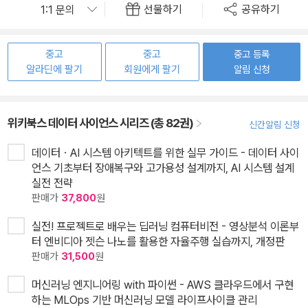
선물하기
공유하기
중고
중고
중고 등록
알라딘에 팔기
회원에게 팔기
알림 신청
위키북스 데이터 사이언스 시리즈 (총 82권)
신간알림 신청
데이터ㆍAI 시스템 아키텍트를 위한 실무 가이드 - 데이터 사이
언스 기초부터 장애복구와 고가용성 설계까지, AI 시스템 설계
실전 전략
판매가
37,800
원
실전! 프로젝트로 배우는 딥러닝 컴퓨터비전 - 영상분석 이론부
터 엔비디아 젯슨 나노를 활용한 자율주행 실습까지, 개정판
판매가
31,500
원
머신러닝 엔지니어링 with 파이썬 - AWS 클라우드에서 구현
하는 MLOps 기반 머신러닝 모델 라이프사이클 관리