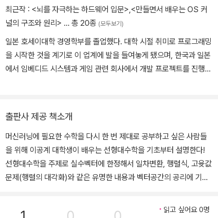
활동함. 최근에는 머신 러닝을 비롯한 데이터 활용 기술의 기초를 세
최근작 :
<뇌를 자극하는 하드웨어 입문>
,
<만들면서 배우는 OS 커
상에 알리기 위해 강연하거나 잡지 기고 및 서적 집필에도 주력하고
널의 구조와 원리>
… 총 20종
(모두보기)
있음. 주요 저서로는 『[개정신판] 프로를 위한 Linux 시스템 구축 활
일본 호세이대학 경영학부를 졸업했다. 대학 시절 취미로 프로그래밍
용기술』, 『Docker 실천 입문』, 『IT 엔지니어를 위한 머신 러닝 이론
을 시작한 것을 계기로 이 업계에 발을 들여놓게 됐으며, 한국과 일본
입문』(모두 기술평론사), 『Tensorflow로 배우는 딥러닝 입문』(마
에서 임베디드 시스템과 게임 관련 회사에서 개발 프로젝트를 진행했
이나비 출판) 등이 있음.
다. 번역서로는 《파이썬으로 다시 배우는 핵심 고등 수학》 《엔지니어
를 위한 선형대수》 《기초 수학으로 이해하는 머신러닝 알고리즘》
《프랙티컬 C#》 《정석으로 배우는 딥러닝》 《러닝스쿨! 파이썬 교과
출판사 제공 책소개
서》 《유니티 UI 디자인 교과서》 《머신러닝 이론 입문》 《모던 C 언어
머신러닝에 필요한 수학을 다시 한 번 제대로 공부하고 싶은 사람들
프로그래밍》 《따라 하면서 배우는 유니티 3D 입문》이 있으며, 저서
을 위해 이공계 대학생이 배우는 선형대수학을 기초부터 설명한다!
로는 《만들면서 배우는 OS커널의 구조와 원리》 《뇌를 자극하는 하
선형대수학을 주제로 실수벡터에 한정해서 일차변환, 행렬식, 고윳값
드웨어 입문》이 있다.
문제(행렬의 대각화)와 같은 유명한 내용과 벡터공간의 공리에 기반
한 더욱 일반적인 벡터공간의 성질을 다룹니다. 선형대수학에서는 행
렬식의 성질이나 대칭행렬의 대각화처럼 '그 결과는 알지만 그것이
읽고 싶어요 0명
1
0
0