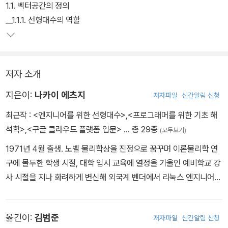
1.1. 벡터공간의 정의
__1.1.1. 선형대수의 역할
저자 소개
지은이:
나카이 에츠지
저자파일
신간알림 신청
최근작 :
<엔지니어를 위한 선형대수>
,
<프로그래머를 위한 기초 해
석학>
,
<구글 클라우드 플랫폼 입문>
… 총 29종
(모두보기)
1971년 4월 출생. 노벨 물리학상을 진정으로 꿈꾸며 이론물리학 연
구에 몰두한 학생 시절, 대학 입시 교육에 열정을 기울인 예비학교 강
사 시절을 지나 화려하게 변신해 외국계 벤더에서 리눅스 엔지니어를
생업으로 하기에 이르렀고, 미묘한 인연이 계속되어 유닉스/리눅스
서버와 인생을 같이 함. 그 후 리눅스 디스트리뷰터의 에반젤리스트
옮긴이:
김범준
저자파일
신간알림 신청
를 거쳐서 현재는 미국계 IT 기업의 Cloud Solutions Architect로