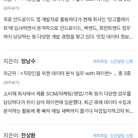
(모두보기)
주로 안드로이드 앱 개발자로 활동하다가 현재 회사인 '망고플레이
트'에 입사하면서 본격적으로 안드로이드, 백엔드, 프런트엔드 업무
까지 담당하는 등 다양한 개발 경험을 쌓고 있다. 맛집 데이터 정보를
효율적으로 수집 및 관리하기 위해 파이썬을 이용하면서 우연히 데이
터 분석 스터디 모임인 Play with Data를 알게 됐고 모임을 준비하
지은이:
장남수
저자파일
신간알림 신청
고 진행하면서 많은 것을 배우고 있다.
최근작 :
<직장인을 위한 데이터 분석 실무 with 파이썬>
… 총 3종
(모두보기)
소비재 회사에서 제품 SCM/마케팅/영업/기획 등의 다양한 업무를
담당하다가 취미 삼아 파이썬에 입문했다. 퇴근 후에 데이터 수집과
분석하는 활동에 푹 빠져 매일 새벽까지 즐기다 덕업일치하고자 퇴사
를 결정했다. 현재는 '인사이저'에서 텍스트분석 총괄로, 뉴스 수집/분
석 및 정보요약 등의 업무를 담당하고 있다. 나만 혼자 아는 것이 아쉬
지은이:
전상환
저자파일
신간알림 신청
워, 코딩을 처음 접하는 사람도 쉽게 이해할 수 있도록 '데이터공방'