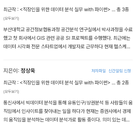
블로그에 내용을 정리하고 있다. 다양한 사람들과 함께 이야기하고
최근작 :
<직장인을 위한 데이터 분석 실무 with 파이썬>
… 총 3종
정보나 노하우를 공유하고, 문제 해결에 대해 고민하는 것을 좋아해
(모두보기)
강의, 스터디, 세미나 등의 활동을 하고 있다.
부산대학교 공간정보협동과정 공간분석 연구실에서 박사과정을 수료
했고 첫 회사에서 GIS 관련 공공 SI 프로젝트를 수행했다. 최근에는
데이터 시각화 전문 스타트업에서 개발자로 근무하다 현재 헬스케어
스타트업 LVIS에서 근무하고 있다. 원래 오픈소스 GIS 기술에 관심
이 많아 OSGeo Korea에서 활동하고 있고 개인적으로 NLP와 공
지은이:
정상욱
저자파일
신간알림 신청
간 데이터 시각화 연구를 진행 중이다. 언젠가 공간데이터 수집, 분석,
시각화 웹 플랫폼 서비스를 구축하는 것이 목표다.
최근작 :
<직장인을 위한 데이터 분석 실무 with 파이썬>
… 총 2종
(모두보기)
통신사에서 빅데이터 분석을 통해 유동인구/상권분석 등 사람들의 움
직임에서 인사이트를 찾아내는 일을 하다가 현재는 증권사에서 경제
의 움직임을 분석하는 데이터 분석가로 활동 중이다. 의미 있는 데이
터 분석은 좋은 질문에서 나온다는 것을 몸소 체험하고, 좋은 질문들