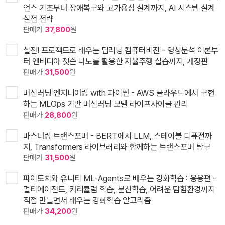
언스 기초부터 장애복구와 고가용성 설계까지, AI 시스템 설계
실전 전략
판매가
37,800
원
실전! 프로젝트로 배우는 딥러닝 컴퓨터비전 - 영상분석 이론부
터 엔비디아 젯슨 나노를 활용한 자율주행 실습까지, 개정판
판매가
31,500
원
머신러닝 엔지니어링 with 파이썬 - AWS 클라우드에서 구현
하는 MLOps 기반 머신러닝 모델 라이프사이클 관리
판매가
28,800
원
마스터링 트랜스포머 - BERT에서 LLM, 스테이블 디퓨전까
지, Transformers 라이브러리와 함께하는 트랜스포머 탐구
판매가
31,500
원
파이토치와 유니티 ML-Agents로 배우는 강화학습 : 응용편 -
멀티에이전트, 커리큘럼 학습, 분산학습, 어려운 탐험환경까지
직접 만들면서 배우는 강화학습 알고리즘
판매가
34,200
원