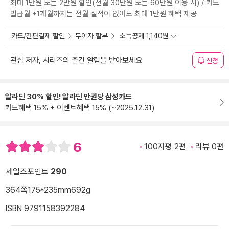
최대 1만원 또는 2만원 할인(전월 30만원 또는 60만원 이용 시) / 카드
발급월 +1개월까지는 전월 실적이 없어도 최대 1만원 혜택 제공
카드/간편결제 할인
무이자 할부
소득공제 1,140원
관심 저자, 시리즈의 출간 알림을 받아보세요
신청
알라딘 30% 할인! 알라딘 만권당 삼성카드
카드혜택 15% + 이벤트혜택 15% (~2025.12.31)
6
100자평 2편
리뷰 0편
세일즈포인트
290
364쪽
175*235mm
692g
ISBN 9791158392284