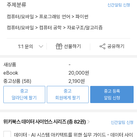
주제분류
신간알림 신청
컴퓨터/모바일
>
프로그래밍 언어
>
파이썬
컴퓨터/모바일
>
컴퓨터 공학
>
자료구조/알고리즘
선물하기
공유하기
새상품
-
eBook
20,000원
중고상품 (58)
2,190원
중고
중고
중고 등록
알라딘에 팔기
회원에게 팔기
알림 신청
위키북스 데이터 사이언스 시리즈 (총 82권)
신간알림 신청
데이터ㆍAI 시스템 아키텍트를 위한 실무 가이드 - 데이터 사이