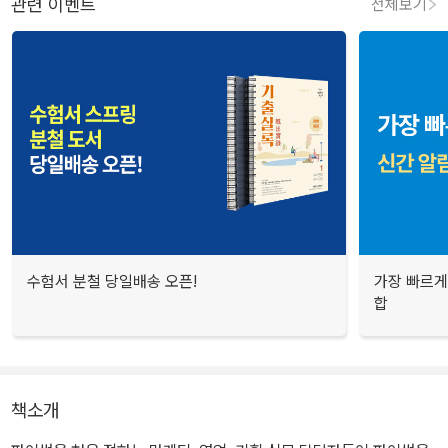
관련 이벤트
전체보기
수험서 분철 당일배송 오픈!
가장 빠르게
합
책소개