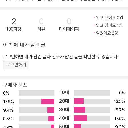
로운 예제로 구성돼 있습니다. 이 책을 마치고 나면 데이터를 기반으
로 좋은 질문에 답할 수 있는 실력을 키울 수 있을 것입니다. ★ 이 책
읽고 싶어요 0명
2
0
0
에서 다루는 예제 ★ ◎ 코로나(COVID-19) 영향으로 해외 관광객
읽고 있어요 1명
100자평
리뷰
마이페이퍼
수 얼마나 줄었을까? - 사회 이슈에 따른 외국인 관광객수 변화 분석
읽었어요 2명
◎ 가장 뜨는 제주도 핫플레이스는 어디일까? - 인스타그램으로 살
이 책에 내가 남긴 글
펴보는 트렌드 분석 ◎ 왜 우리동네에는 스타벅스가 없을까? - 스타
벅스 입지전략 분석 ◎ 어떤 무선청소기가 인기가 좋을까? - 다나와
로그인하면 내가 남긴 글과 친구가 남긴 글을 확인할 수 있습니다.
(가격비교 사이트)를 통한 무선청소기 브랜드별 제품 비교 분석
로그인하기
구매자 분포
10대
0%
0%
20대
13.5%
17.9%
30대
15.7%
9.4%
40대
17.9%
8.5%
50대
9.9%
4.9%