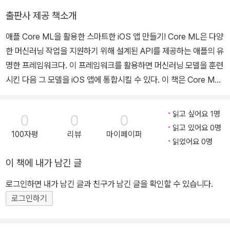
며 옮기지만, 그에 대한 인정은 독자들 몫이니 마음을 내려놓는 연습
출판사 제공 책소개
도 하고 있다. 옮긴 책으로는 《파이썬 데이터 사이언스 핸드북(개정
애플 Core ML을 활용한 스마트한 iOS 앱 만들기! Core ML은 다양
판)》, 《실전! 파이토치 딥러닝 프로젝트》, 《강화학습/심층강화학습
한 머신러닝 작업을 지원하기 위해 설계된 API를 제공하는 애플의 유
특강》, 《실전! 텐서플로 2를 활용한 딥러닝 컴퓨터 비전》 등이 있다.
명한 프레임워크다. 이 프레임워크를 활용하면 머신러닝 모델을 훈련
시킨 다음 그 모델을 iOS 앱에 통합시킬 수 있다. 이 책은 Core ML
을 이해하기 쉽게 설명할 뿐 아니라 머신러닝을 명확하게 설명해 준
다. 모바일 플랫폼(특히 iOS)에서 현실적이면서 흥미로운 머신러닝
읽고 싶어요 1명
0
0
0
예제를 통해 배우며, 시각 기반의 애플리케이션을 위해 전이 학습과
읽고 있어요 0명
100자평
리뷰
마이페이퍼
신경망 이론을 사용하여 Core ML을 구현하는 법도 배울 것이다. 기
읽었어요 0명
본 사항을 파악하고 나서는 유용한 7가지 예제를 만들어 본다. 예제
이 책에 내가 남긴 글
를 만들어 보면서 머신러닝 관련 개념과 기법이 어떻게 예제에 적용
되는지 살펴본다. 이 책을 마칠 때면 Core ML API를 사용해 머신러
로그인하면 내가 남긴 글과 친구가 남긴 글을 확인할 수 있습니다.
닝을 장착한 자신만의 애플리케이션을 만드는 데 필요한 기술을 갖게
로그인하기
될 것이다. ★ 이 책에서 다루는 내용 ★ ◎ 알고리즘과 데이터를 사
용해 ML 프로젝트의 구성요소 이해하기 ◎ 머신러닝 모델을 얻고 임