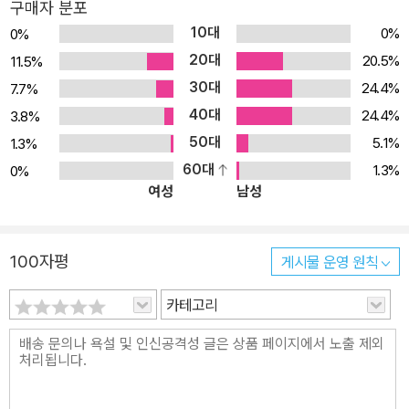
구매자 분포
포트함으로써 Core ML을 마스터하고 클래스 생성하기 ◎ 머신러닝
10대
0%
0%
에 사용할 데이터를 준비하고 최적화된 솔루션을 얻기 위해 결과 해
20대
20.5%
11.5%
석하기 ◎ 지원되지 않는 계층을 위한 맞춤 계층을 생성하고 최적화
30대
24.4%
7.7%
하기 ◎ CNN을 사용해 이미지와 동영상 데이터에 CoreML 적용하
40대
기 ◎ 스케치를 인식하기 위해 RNN 품질을 배우고 드로잉 강화하기
24.4%
3.8%
◎ Core ML 전이 학습을 사용해 이미지에 스타일 전이 실행하기
50대
5.1%
1.3%
60대
1.3%
0%
여성
남성
100자평
게시물 운영 원칙
카테고리