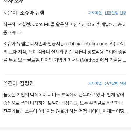
저자 소개
지은이:
조슈아 뉴햄
저자파일
신간알림 신청
최근작 :
<실전! Core ML을 활용한 머신러닝 iOS 앱 개발>
… 총 3
종
(모두보기)
조슈아 뉴햄은 디자인과 인공지능(artificial intelligence, AI) 사이
의 교차 지점, 특히 컴퓨터 설계와 인간 컴퓨터 상호작용 분야에 중점
을 두고 있는 글로벌 디자인 기업인 메서드(Method)에서 기술을 선
도하고 있다. 이전에 그는 엔지니어와 크리에이티브 사이의 협업 도
구를 만드는 가상 현실(Virtual Reality, VR)과 증강 현실(Augmen
옮긴이:
김정인
저자파일
신간알림 신청
ted Reality, AR) 스튜디오인 Master of Pie의 기술 임원이었다.
플랫폼 기업의 빅데이터 서비스 조직에서 근무하고 있다. 업계 용어
중심으로 쓰면 나태하게 보일까 걱정되고, 모두 우리말로 바꾸자니
전문가들과 소통이 어렵지는 않을까 하는 걱정 사이에, 이제는 어떻
게 하면 챗GPT보다 더 나은 가치를 제공할 수 있는지까지 고민을 하
나 더 얹어 번역하고 있다. 이런 고민을 책 문장마다 잘 녹여내기 바라