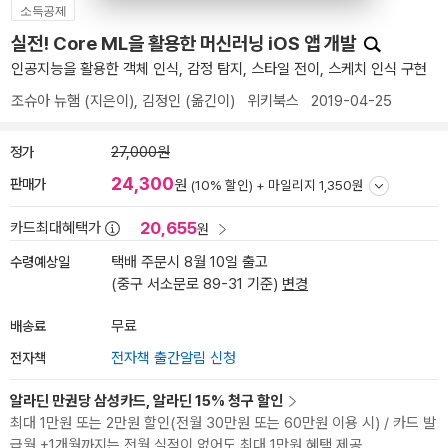
소득공제
실전! Core ML을 활용한 머신러닝 iOS 앱 개발
인공지능을 활용한 객체 인식, 감정 탐지, 스타일 전이, 스케치 인식 구현
조슈아 뉴햄
(지은이),
김정인
(옮긴이)
위키북스
2019-04-25
정가
27,000원
24,300
판매가
원
(10% 할인) +
마일리지 1,350원
20,655
카드최대혜택가
원
수령예상일
택배 주문시 8월 10일 출고
(중구 서소문로 89-31 기준)
변경
배송료
무료
전자책
전자책 출간알림 신청
알라딘 만권당 삼성카드, 알라딘 15% 청구 할인
최대 1만원 또는 2만원 할인(전월 30만원 또는 60만원 이용 시) / 카드 발
급월 +1개월까지는 전월 실적이 없어도 최대 1만원 혜택 제공