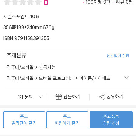
0
100자평 0편
리뷰 0편
세일즈포인트
106
356쪽
188*240mm
676g
ISBN 9791158391355
주제분류
신간알림 신청
컴퓨터/모바일
>
인공지능
컴퓨터/모바일
>
모바일 프로그래밍
>
아이폰/아이패드
선물하기
공유하기
중고
중고
중고 등록
알라딘에 팔기
회원에게 팔기
알림 신청