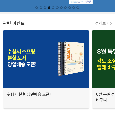
관련 이벤트
전체보기
수험서 분철 당일배송 오픈!
8월 특별 선
바구니