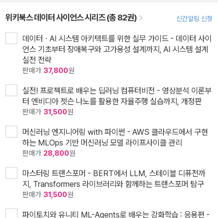
위키북스 데이터 사이언스 시리즈 (총 82권)
신간알림 신청
데이터ㆍAI 시스템 아키텍트를 위한 실무 가이드 - 데이터 사이
언스 기초부터 장애복구와 고가용성 설계까지, AI 시스템 설계
실전 전략
판매가
37,800
원
실전! 프로젝트로 배우는 딥러닝 컴퓨터비전 - 영상분석 이론부
터 엔비디아 젯슨 나노를 활용한 자율주행 실습까지, 개정판
판매가
31,500
원
머신러닝 엔지니어링 with 파이썬 - AWS 클라우드에서 구현
하는 MLOps 기반 머신러닝 모델 라이프사이클 관리
판매가
28,800
원
마스터링 트랜스포머 - BERT에서 LLM, 스테이블 디퓨전까
지, Transformers 라이브러리와 함께하는 트랜스포머 탐구
판매가
31,500
원
파이토치와 유니티 ML-Agents로 배우는 강화학습 : 응용편 -