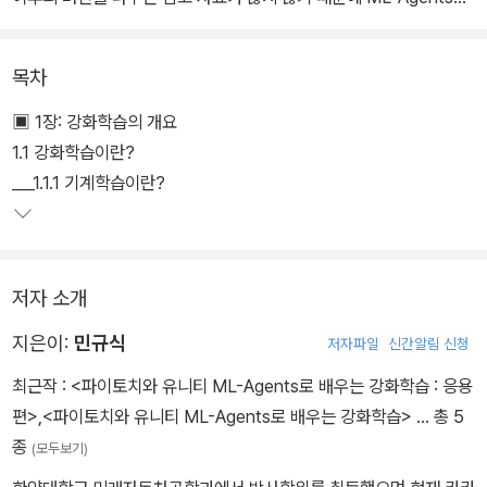
사용하는 데 어려움이 많았다. 이 책은 유니티, ML-Agents, 심층강
화학습 등 유니티 ML-Agents를 사용하는 데 필요한 다양한 내용을
목차
다룬다. 또한 이 책은 2020년 출간된 ≪텐서플로와 유니티 ML-Age
nts로 배우는 강화학습≫의 개정판으로 최신버전의 ML-Agents에
▣ 1장: 강화학습의 개요
대한 내용을 다루고 있다.
1.1 강화학습이란?
___1.1.1 기계학습이란?
저자 소개
지은이:
민규식
저자파일
신간알림 신청
최근작 :
<파이토치와 유니티 ML-Agents로 배우는 강화학습 : 응용
편>
,
<파이토치와 유니티 ML-Agents로 배우는 강화학습>
… 총 5
종
(모두보기)