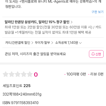
이 도서는 <
텐서플로와 유니티 ML-Agents로 배우는 강화학습
>의 개
정판입니다.
구판 보기
알라딘 만권당 삼성카드, 알라딘 15% 청구 할인
최대 1만원 또는 2만원 할인(전월 30만원 또는 60만원 이용 시) / 카드
발급월 +1개월까지는 전월 실적이 없어도 최대 1만원 혜택 제공
카드/간편결제 할인
무이자 할부
소득공제 1,140원
관심 저자, 시리즈의 출간 알림을 받아보세요
신청
0
100자평 0편
리뷰 0편
세일즈포인트
225
332쪽
188*240mm
631g
ISBN 9791158393410