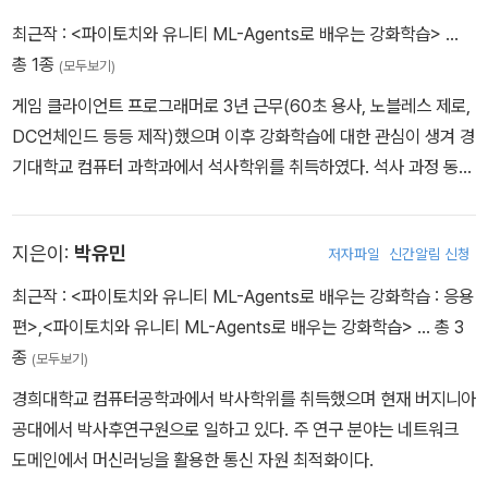
최근작 :
<파이토치와 유니티 ML-Agents로 배우는 강화학습>
…
총 1종
(모두보기)
게임 클라이언트 프로그래머로 3년 근무(60초 용사, 노블레스 제로,
DC언체인드 등등 제작)했으며 이후 강화학습에 대한 관심이 생겨 경
기대학교 컴퓨터 과학과에서 석사학위를 취득하였다. 석사 과정 동안
주로 협력적인 멀티 에이전트 강화학습을 연구하였으며 게임 도메인
에 적용해왔다. 현재는 넷마블에서 강화학습 엔지니어로 일하고 있
지은이:
박유민
저자파일
신간알림 신청
다.
최근작 :
<파이토치와 유니티 ML-Agents로 배우는 강화학습 : 응용
편>
,
<파이토치와 유니티 ML-Agents로 배우는 강화학습>
… 총 3
종
(모두보기)
경희대학교 컴퓨터공학과에서 박사학위를 취득했으며 현재 버지니아
공대에서 박사후연구원으로 일하고 있다. 주 연구 분야는 네트워크
도메인에서 머신러닝을 활용한 통신 자원 최적화이다.