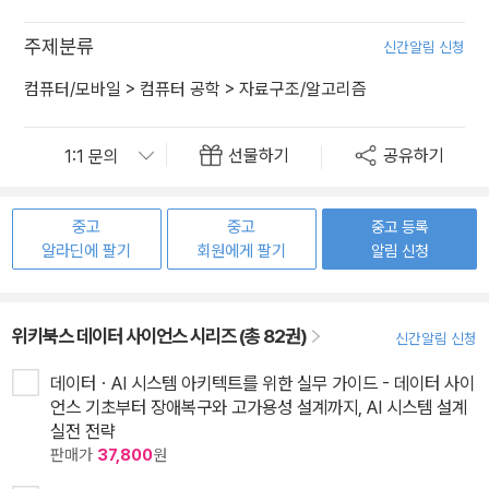
주제분류
신간알림 신청
컴퓨터/모바일
>
컴퓨터 공학
>
자료구조/알고리즘
선물하기
공유하기
중고
중고
중고 등록
알라딘에 팔기
회원에게 팔기
알림 신청
위키북스 데이터 사이언스 시리즈 (총 82권)
신간알림 신청
데이터ㆍAI 시스템 아키텍트를 위한 실무 가이드 - 데이터 사이
언스 기초부터 장애복구와 고가용성 설계까지, AI 시스템 설계
실전 전략
판매가
37,800
원