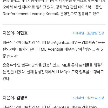
한양대학교 미래자동차공학과에서 박사학위를 취득했으며 현재 카카
오에서 AI 엔지니어로 일하고 있다. 강화학습 관련 페이스북 그룹인
Reinforcement Learning Korea의 운영진으로 활동하고 있으며
유니티 코리아에서 공인한 유니티 전문가 그룹인 Unity Masters 3
~5기로 활동했다.
지은이:
이현호
저자파일
신간알림 신청
최근작 :
<파이토치와 유니티 ML-Agents로 배우는 강화학습 : 응용
편>
,
<파이토치와 유니티 ML-Agents로 배우는 강화학습>
… 총 5
종
(모두보기)
응용수학 및 컴퓨터공학을 전공하였고, ML을 통해 문제들을 해결하
는 일을 해왔다. 현재 삼성전자에서 LLMOps 구축 업무를 수행하고
있다.
지은이:
김영록
저자파일
신간알림 신청
최근작 :
<파이토치와 유니티 ML-Agents로 배우는 강화학습>
…