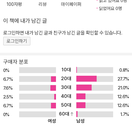
읽고 있어요 0명
100자평
리뷰
마이페이퍼
이후의 버전을 다루는 참고 자료가 많지 않기 때문에 ML-Agents를
읽었어요 0명
사용하는 데 어려움이 많았다. 이 책은 유니티, ML-Agents, 심층강
이 책에 내가 남긴 글
화학습 등 유니티 ML-Agents를 사용하는 데 필요한 다양한 내용을
다룬다. 또한 이 책은 2020년 출간된 ≪텐서플로와 유니티 ML-Age
로그인하면 내가 남긴 글과 친구가 남긴 글을 확인할 수 있습니다.
nts로 배우는 강화학습≫의 개정판으로 최신버전의 ML-Agents에
로그인하기
대한 내용을 다루고 있다. ★ 이 책에서 다루는 내용 ★ ◎ 강화학습
의 기초 용어 및 이론 ◎ 유니티 설치 및 기초 사용법 ◎ 유니티 ML-
구매자 분포
Agents 설치, 구성 요소 및 사용법 설명(mlagents-learn, Python
10대
0.8%
0%
API) ◎ 강화학습 환경 제작: 그리드월드, 드론, 카트레이싱 ◎ 강화
20대
27.7%
6.7%
학습 알고리즘 이론 학습 및 코드 구현: DQN, A2C, DDPG, BC ◎
30대
21.0%
7.6%
ML-Agents 예제 환경을 이용한 강화학습 환경 제작 ◎ 무료 에셋
40대
을 이용한 강화학습 환경 제작
12.6%
2.5%
50대
12.6%
6.7%
60대
1.7%
0%
여성
남성