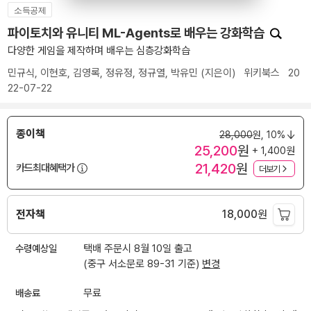
소득공제
파이토치와 유니티 ML-Agents로 배우는 강화학습
다양한 게임을 제작하며 배우는 심층강화학습
민규식
,
이현호
,
김영록
,
정유정
,
정규열
,
박유민
(지은이)
위키북스
20
22-07-22
종이책
28,000
원,
10%
25,200
원
+ 1,400원
21,420
원
카드최대혜택가
더보기
전자책
18,000
원
수령예상일
택배 주문시 8월 10일 출고
(중구 서소문로 89-31 기준)
변경
배송료
무료