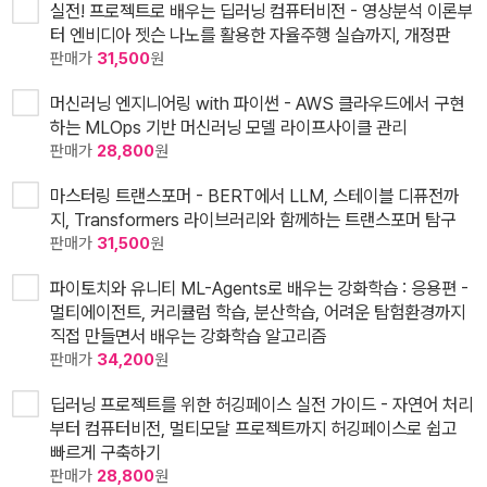
실전! 프로젝트로 배우는 딥러닝 컴퓨터비전 - 영상분석 이론부
터 엔비디아 젯슨 나노를 활용한 자율주행 실습까지, 개정판
판매가
31,500
원
머신러닝 엔지니어링 with 파이썬 - AWS 클라우드에서 구현
하는 MLOps 기반 머신러닝 모델 라이프사이클 관리
판매가
28,800
원
마스터링 트랜스포머 - BERT에서 LLM, 스테이블 디퓨전까
지, Transformers 라이브러리와 함께하는 트랜스포머 탐구
판매가
31,500
원
파이토치와 유니티 ML-Agents로 배우는 강화학습 : 응용편 -
멀티에이전트, 커리큘럼 학습, 분산학습, 어려운 탐험환경까지
직접 만들면서 배우는 강화학습 알고리즘
판매가
34,200
원
딥러닝 프로젝트를 위한 허깅페이스 실전 가이드 - 자연어 처리
부터 컴퓨터비전, 멀티모달 프로젝트까지 허깅페이스로 쉽고
빠르게 구축하기
판매가
28,800
원