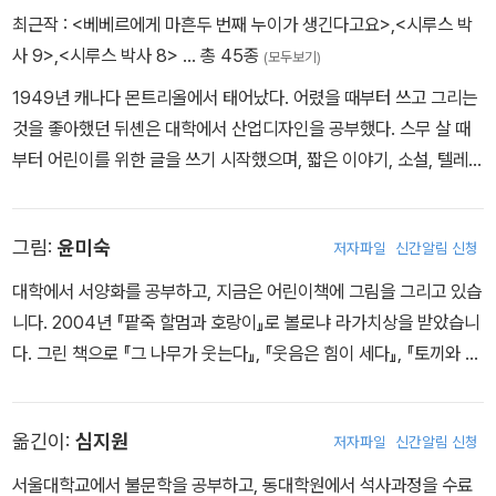
최근작 :
<베베르에게 마흔두 번째 누이가 생긴다고요>
,
<시루스 박
그러던 어느 날, 아빠의 다섯 번째 부인이 될 플라비양이 나타난다. 베
사 9>
,
<시루스 박사 8>
… 총 45종
(모두보기)
베르는 아빠에게 새로운 부인이 생기는 것도 싫지만, 새로운 아이가
1949년 캐나다 몬트리올에서 태어났다. 어렸을 때부터 쓰고 그리는
생길지도 모른다는 생각에 많은 걱정을 하게 된다. 베베르는 '아빠의
것을 좋아했던 뒤셴은 대학에서 산업디자인을 공부했다. 스무 살 때
하나뿐인 아들이고 계속 그러기를 바라'기 때문이다. 그래서 플라비
부터 어린이를 위한 글을 쓰기 시작했으며, 짧은 이야기, 소설, 텔레비
양에게 경고 편지를 보내고, 절대 말을 걸지 않기로 한다.
전 프로그램 대본, 희곡, 영화 시나리오, 공연 대본, 작사, 번역 등 다
양한 글을 썼다. 1990년에는 <클라라 빅의 강아지>로 앨빈 벨릴 상
동생이 생기는 것을 두려워하는 아이들의 마음을 '마흔두 번째 아이
그림:
윤미숙
저자파일
신간알림 신청
과 캐나다 총독 상을 수상했고, 1992년에는 <클라라 빅의 이상한 여
가 새엄마를 맞는' 특수한 상황을 통해 풀어냈다. 아이가 그 시간들 속
행과 비비차>로 크리스티 도서상과 IBBY 상을, <빅토르>로 캐나다
에서 한 뼘씩 자라나는 모습이 주는 감동이 그득하다. 그러나 그 모습
대학에서 서양화를 공부하고, 지금은 어린이책에 그림을 그리고 있습
총독상을 받았다. 1995년 안데르센 상 수상 후보자로까지 오르기도
을 담은 표현방식이 발랄한 덕분에 경쾌하게 읽힌다. 마흔두 명의 아
니다. 2004년 『팥죽 할멈과 호랑이』로 볼로냐 라가치상을 받았습니
했으며, 지은 책으로는 <베르톨과 뤼크레스>, <말을 기르는 목동>,
이가 있고, 하기사 스무 명의 여자애들이 함께 놀 수 있는 커다란 모래
다. 그린 책으로 『그 나무가 웃는다』, 『웃음은 힘이 세다』, 『토끼와 자
<예언자 신부님에게 생긴 일>, <말하는 백과사전 시루스 박사> 등이
밭이 있고, 산더미처럼 쌓여진 냅킨이 있는 집을 상상해 보는 것은 얼
라』, 『작은 배가 동동동』, 『펭귄』, 『뻐드렁니 코끼리』, 『흰 쥐 이야기』
있다.
마나 신나는 일인가!
등이 있습니다.
옮긴이:
심지원
저자파일
신간알림 신청
서울대학교에서 불문학을 공부하고, 동대학원에서 석사과정을 수료