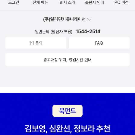
로그인
전체 메뉴
회사 소개
출판사 안내
PC 버전
았습니다. 물론 매우 슬프기는 했지만요. 하지만 베베르에게는 엄마
를 대신해 주기에 충분한 누나들이 많이 있습니다 .. (8, 11쪽) 가는
(주)알라딘커뮤니케이션
말이 고울 적에 오는 말이 곱습니다. 내가 스스로 고운 말을 하면, 내
마음은 언제나 곱습니다. 가는 말이 거칠 적에 오는 말이 거칩니다. 내
1544-2514
일반문의 (발신자 부담)
가 스스로 거친 말을 하면, 내 마음은 언제나 거칠어요. 다만, 고운 말
1:1 문의
FAQ
을 하기에 마음이 꼭 사랑스럽지는 않습니다. 거친 말을 하니까 마음
이 꼭 안 사랑스럽지는 않습니다. 마음에 미움이 가득한 채 말만 곱게
중고매장 위치, 영업시간 안내
하는 사람이 있고, 마음에 사랑이 가득한 채 말만 거칠어 보이는 사람
이 있습니다. 겉치레로 말하는 사람은 언제나 겉치레 말을 돌려받습
니다. 속마음을 따스히 가꾸며 말하는 사람은 언제나 속마음이 따스
한 말을 돌려받아요. 이것을 해 주기에 이것을 받는 얼거리가 아닙니
다. 내가 나한테 사랑이라는 씨앗을 심기에 내가 스스로 사랑을 거둡
니다. 내가 나한테 기쁨이라는 씨앗을 심으니 내가 스스로 기쁨을 거
두어요... 플라비 아줌마는 베베르의 집에 있는 나이프, 냅킨, 냄비, 화
분, 국자, 소금 그릇 등 물건들의 엄청난 수를 알게 될 때마다 웃음을
터뜨렸습니다. 플라비 아줌마는 이 집을 베베르와 함께 누리기를 원