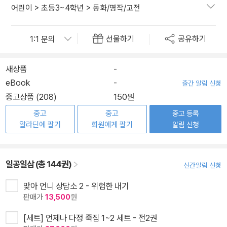
어린이
>
초등3~4학년
>
동화/명작/고전
선물하기
공유하기
새상품
-
eBook
-
출간 알림 신청
중고상품 (208)
150원
중고
중고
중고 등록
알라딘에 팔기
회원에게 팔기
알림 신청
일공일삼 (총 144권)
신간알림 신청
맞아 언니 상담소 2 - 위험한 내기
판매가
13,500
원
[세트] 언제나 다정 죽집 1~2 세트 - 전2권