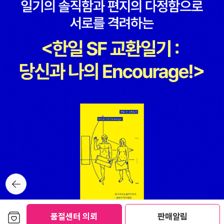
했습니다. 또, 수백 개의 불필요한 물건들, 단추 모음이나 가지각색 병
들의 수를 베베르와 같이 세면서 놀 수 있다면 좋아했을 거예요 …
“플라비 아줌마는 또 이렇게 말했어. ‘골목길의 꽃들은 꼭 정원에서
도망쳐 나온 것 같고 벽의 칠은 다 떨어져 나갔지. 한 번은 참새 백 마
리가 나무 위에 앉아 있는 것도 보았단다.” .. (32, 41쪽) 크리스티
안 뒤셴 님이 쓴 어린이문학 《베베르에게 마흔두 번째 누이가 생긴다
고요?》(비룡소,2001)를 읽습니다. 마흔한째 아이입니다. 베베르를
낳은 아버지는 막내 베베르를 낳기 앞서 마흔 아이를 낳았다고 합니
다. 나이로는 할아버지이지만, 베베르한테는 언제나 아버지라고 합니
다. 베베르는 아버지가 다섯째로 혼인을 해서 새로운 어머니를 맞아
들이는 모습이 반갑지 않다고 합니다. 새로운 어머니하고 말을 안 섞
기로 합니다. 제 밑으로 새로운 동생이 찾아오기를 바라지 않는다고
합니다. 이렇게 커다란 집안에 아이가 하나 더 생기는 일은 달갑지 않
뒤로가
기
다고 합니다. 베베르네 누나한테 동생은 어떤 숨결이었을까요. 베베
르네 누나들은 동생이 생길 적에 어떤 마음이었을까요. 어떤 누나는
보관함담기
베베르한테 거의 할머니뻘이 될 텐데, 서로 어떤 사이가 되어 지낼까
품절센터 의뢰
판매알림