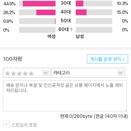
30대
10.3%
44.9%
40대
15.0%
26.2%
50대
0%
0.9%
60대
0%
0%
여성
남성
100자평
게시물 운영 원칙
카테고리
현재
0
/280byte (한글 140자 이내)
스포일러 포함