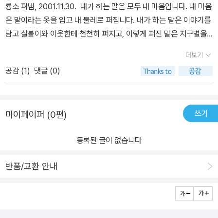
룡소 펴냄, 2001.11.30. 내가 하는 말은 모두 내 마음입니다. 내 마음
은 말이라는 옷을 입고 내 둘레로 퍼집니다. 내가 하는 말은 이야기를
담고 살붙이와 이웃한테 천천히 퍼지고, 이렇게 퍼진 말은 지구별을
두루 한 바퀴를 돌고 나서 나한테 돌아옵니다. 네가 하는 말은 모두
더보기
네 마음입니다. 네 마음은 말이라는 옷을 입고 네 둘레로 퍼져요. 네가
공감 (
1
)
댓글 (0)
하는 말은 이야기를 싣고 네 살붙이와 이웃한테 가만히 퍼지며, 이렇
게 퍼진 말은 지구별을 샅샅이 한 바퀴를 돌고 나서 너한테 돌아갑니
다. 그러니까, 내 말은 내가 나한테 하는 말입니다. 네 말은 네가 너한
쓰기
마이페이퍼 (0편)
테 하는 말입니다. 우리는 서로 마주보면서 말을 주거니 받거니 하는
데, 주거니 받거니 하는 말은 모두 우리 스스로 읊는 말인 셈입니다...
등록된 글이 없습니다
베베르의 아빠는 언제나 쾌활하고 어린아이와 같은 상상력을 가지고
있답니다. 또 그토록 반짝이는 눈을 가진다는 건 흔치 않아요. 아빠는
반품/교환 안내
세상 누구와도 비슷하지 않고, 무슨 일이든 남들과 똑같이 하지 않습
니다. 오히려 그런 것을 비웃곤 하죠. 또 아빠는 말 태워 주기, 칠면조
처럼 달리기, 거꾸로 사다리 태워 주기 등 온갖 엉뚱한 놀이를 하기도
합니다 … 엄마를 일찍 여의기는 했지만, 베베르는 전혀 불행하지 않