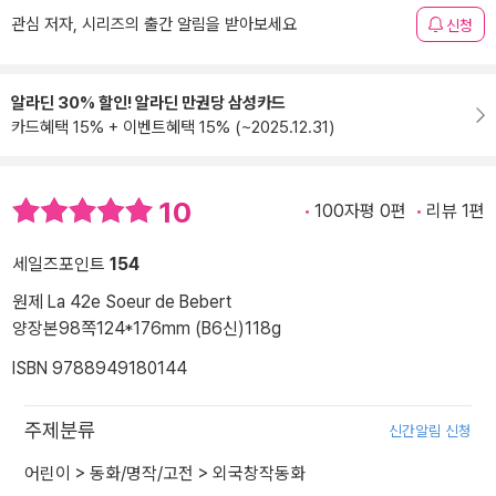
관심 저자, 시리즈의 출간 알림을 받아보세요
신청
알라딘 30% 할인! 알라딘 만권당 삼성카드
카드혜택 15% + 이벤트혜택 15% (~2025.12.31)
10
100자평 0편
리뷰 1편
세일즈포인트
154
원제 La 42e Soeur de Bebert
양장본
98쪽
124*176mm (B6신)
118g
ISBN 9788949180144
주제분류
신간알림 신청
어린이
>
동화/명작/고전
>
외국창작동화