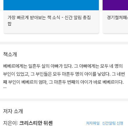
가장 빠르게 받아보는 책 소식 - 신간 알림 총집
경기컬처패스
합
책소개
베베르에게는 일흔두 살의 아빠가 있다. 그 아빠에게는 모두 네 명의
부인이 있었고, 그 부인들은 모두 마흔두 명의 아이를 낳았다. 그 네번
째 부인이 베베르의 엄마, 그 마흔두 번째의 아이가 바로 베베르이다.
그러나 안타깝게도 베베르의 엄마를 포함한 네 명의 부인은 이미 세
상을 떠난지 오래이다. 마흔한 명의 누나들 또한 대부분 자신의 길을
저자 소개
찾아 떠났다. 이제는 두 명의 누나, 베베르, 아빠 그리고 일을 도와주
는 비숑 아줌마만이 집을 지키고 있을 뿐이다.
지은이:
크리스티안 뒤셴
저자파일
신간알림 신청