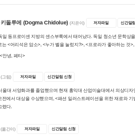
 키돌루에
(Dogma Chidolue)
(지은이)
저자파일
신간알림
년 독일 동프로이센 지방의 센스부룩에서 태어났다. 독일 청소년 문학상을
는 <어리석은 암소>, <누가 벨을 눌렀지?>, <프로라가 좋아하는 것>,
<안녕, 페티>
(그림)
저자파일
신간알림 신청
년 서울대 서양화과를 졸업했으며 현재 홍익대 산업미술대에서 의상디자
모전에서 대상을 수상했으며, <패션 일러스트레이션을 위한 재료와 기법>,
그렸다.
(옮긴이)
저자파일
신간알림 신청