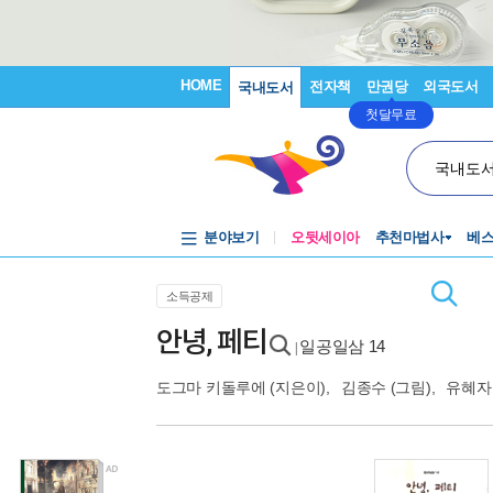
HOME
전자책
만권당
외국도서
국내도서
첫달무료
국내도
분야보기
오뒷세이아
추천마법사
베
소득공제
안녕, 페티
일공일삼 14
|
도그마 키돌루에
(지은이),
김종수
(그림),
유혜자