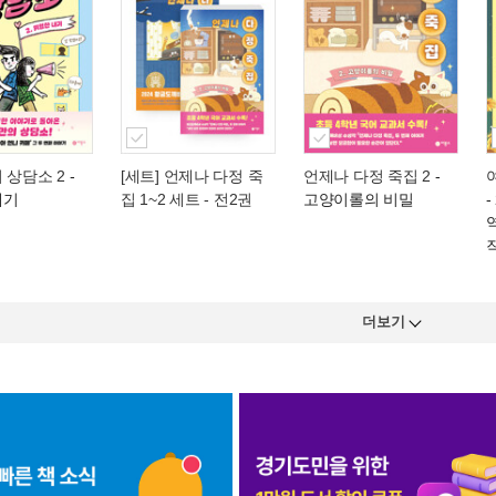
 상담소 2
-
[세트] 언제나 다정 죽
언제나 다정 죽집 2
-
내기
집 1~2 세트 - 전2권
고양이롤의 비밀
더보기