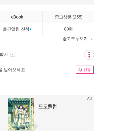
eBook
중고상품 (255)
출간알림 신청
80원
중고모두보기
 팔기
림을 받아보세요
신청