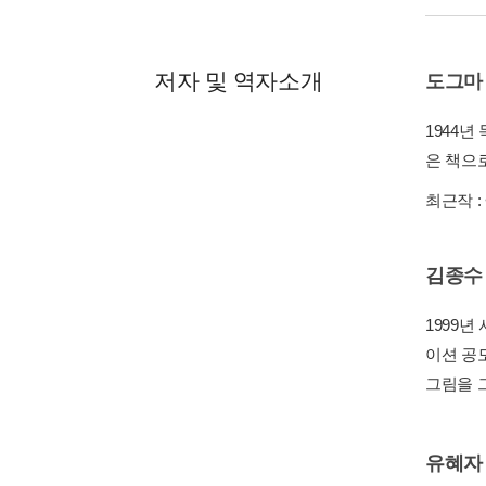
저자 및 역자소개
도그마
1944
은 책으로
최근작 :
김종수
1999
이션 공
그림을 
유혜자