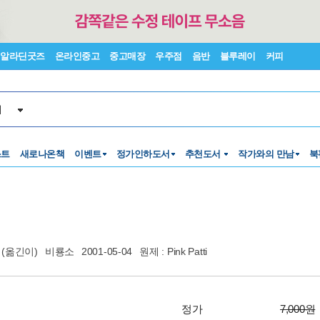
알라딘굿즈
온라인중고
중고매장
우주점
음반
블루레이
커피
서
스트
새로나온책
이벤트
정가인하도서
추천도서
작가와의 만남
북
(옮긴이)
비룡소
2001-05-04
원제 : Pink Patti
정가
7,000원