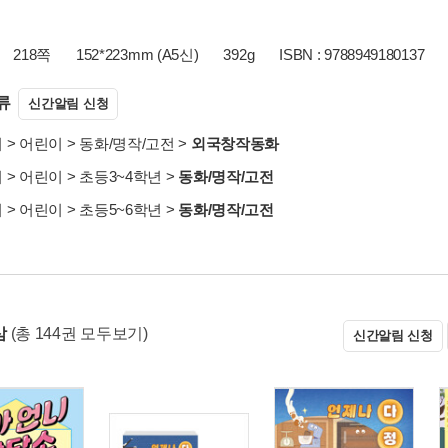
218쪽
152*223mm (A5신)
392g
ISBN : 9788949180137
류
신간알림 신청
서
>
어린이
>
동화/명작/고전
>
외국창작동화
서
>
어린이
>
초등3~4학년
>
동화/명작/고전
서
>
어린이
>
초등5~6학년
>
동화/명작/고전
삼
(총 144권 모두보기)
신간알림 신청