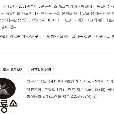
 태어났다. 1981년부터 5년 동안 스위스 취리히대학교에서 독일어와
서 독일어를 가르치다가 현재는 독일 문학을 우리 말로 옮기는 전문 
정말 행복했을까》,《좀머 씨 이야기》,《오이대왕》 《크뤽케》《호
여 권이 있다.
<윌리의 소방차>
,
<꿈꾸는 우체통>
,
<절반은 그리움 절반은 바람>
… 총
도서 모두보기
신간알림 신청
최근작 :
<오디세이아>
,
<초원의 집 세트 - 전9권 (케이
대표분야 : 그림책 1위 (브랜드 지수 4,534,393점), 국
창작동화 2위 (브랜드 지수 2,253,753점)