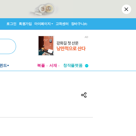
로그인
회원가입
마이페이지
고객센터
장바구니
(0)
투비컨티뉴드
창작플랫폼
펀드
북플
서재
투비컨티뉴드