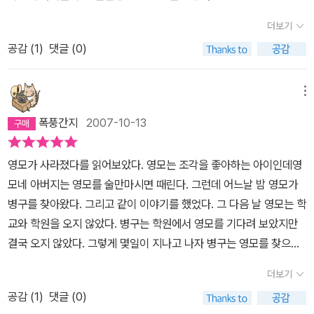
아버지입니다. 아들이 내 것이라고 생각했어요. 내 마음대로 내가 원
지로 만들고, 그리고 다시 젊어지고 싶은 소망은 아저씨로 만든다. 그
하는 대로만들 수 있으리라고 생각했어요. '라온제나는 '즐거운 나'라
더보기
사이 아들을 찾아 헤매는 아버지를 만나면서, 갈등의 해결책이 조금
는 뜻을 지닌 순 우리말입니다.아버지의 사과로 마음이 즐거워지고
보이기도 한다. 병구가 다시 도착한 가을에서는 단짝 친구 영모가 원
공감 (
1
)
댓글 (0)
엉어리가 풀려서 영모가 빨리 돌아왔음좋겠습니다. 가기 싫은 수학학
래의 모습으로 돌아와 집으로 함께 돌아갈 수도 있겠다는 희망을 안
원도 영모가 있어 그나마 좋았었는데..영모야 빨리 돌아와
겨 주어 안도하게 한다. 터널을 읽어주면서, 동생이 오빠를 찾아갔듯
메뉴
이 희망이도 찬이를 찾으러 가겠냐고 했더니 울면서 무서워서 못 간
폭풍간지
2007-10-13
다며 엄마랑 같이 가자던 딸의 얼굴이 스치면서, 우리 아이들에게도
무섭지만, 친구를 구해서 머나먼 라온제나로 용기 내어 찾아 갈 그런
영모가 사라졌다를 읽어보았다. 영모는 조각을 좋아하는 아이인데영
근사한 친구가 하나 생겼으면 하고 바래본다. 그리고 그런 친구들이
모네 아버지는 영모를 술만마시면 때린다. 그런데 어느날 밤 영모가
되어 주기를. 공지희 작가의 책으로 두 번째 읽은 책이다. 다음 책은
병구를 찾아왔다. 그리고 같이 이야기를 했었다. 그 다음 날 영모는 학
작년 반 아이가 자기 용돈으로 사서 읽고학급에 기증하고는 책 들고
교와 학원을 오지 않았다. 병구는 학원에서 영모를 기다려 보았지만
가라고 내게까지 준 책 <<마법의 빨간 립스틱>>을 읽어 보아야겠다.
결국 오지 않았다. 그렇게 몇일이 지나고 나자 병구는 영모를 찾으러
*라온제나는 '즐거운 나'의 순우리말이란다. 황선미의 나온의 숨어있
간다. 병구는 영모가 가끔씩 지하실에 있는줄 알고 있어서 지하실에
는 방의 라온, 나온과 비교해서 찾아봐야 할 단어다.
더보기
들어가본다. 그런데 거기에는 고양이 한마리가 있었다. 병구는 그 고
공감 (
1
)
댓글 (0)
양이에게 영모가 어디있냐고 물어본다 그러자 고양이는 영모가 있는