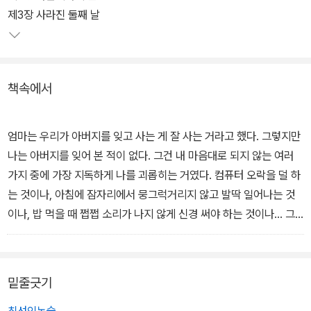
만, 영모는 아버지를 용서하지 않는다.
제3장 사라진 둘째 날
라온제나에서 상처받은 마음을 치유받은 두 아이는 현실로 돌아온다.
화해도 이해도 용서도 아니라 앞으로 살아갈 자신의 앞날을 위해 아
책속에서
버지라는 존재를 접어 둔다. 그리고 언젠가 그 아버지와 화해를 시도
할 여지를 남긴다는 점에서 이 동화는 어른스럽다. 2003년 황금도깨
비상 장편동화 부문 수상작이다.
엄마는 우리가 아버지를 잊고 사는 게 잘 사는 거라고 했다. 그렇지만
나는 아버지를 잊어 본 적이 없다. 그건 내 마음대로 되지 않는 여러
가지 중에 가장 지독하게 나를 괴롭히는 거였다. 컴퓨터 오락을 덜 하
는 것이나, 아침에 잠자리에서 뭉그럭거리지 않고 발딱 일어나는 것
이나, 밥 먹을 때 쩝쩝 소리가 나지 않게 신경 써야 하는 것이나... 그
밖에도 내 마음대로 잘 안되는 게 많다. 그러나 그중에서 아버지를 완
전히 잊고 사는 것은 정말 어려웠다.
밑줄긋기
세상에 수많은 아버지들이 눈만 뜨면 내 앞에서 왔다갔다 하는데 어