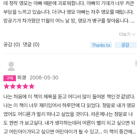
TV도 보지 않고 자연과 더불어 살아가고 싶다. 요즘 사람들에겐 ‘라
데 정작 영모는 아빠 때문에 괴로워합니다. 아빠의 기대가 너무 커큰
온제나’라는 세상이 생소할 것 같다. 그런데 영모를 보니 ‘라온제나’라
부담을 느끼고 있습니다. 더구나 영모 아빠는 자주 영모를 때립니다.
는 세상이 정말 어떠한 세상일지 궁금해진다. 어떻게 작가는 이런 생
밤공기가 차가웠던 11월의 어느 날 밤, 영모가 병구를 찾아옵니다. 영
각을 할 수 있었을까? 고작 담 하나 경계로 나뉘어진 두 세상. ‘라온제
모는 아빠에게 맞고 도망나왔다며 상처를 보여 줍니다. 영모는 아빠
더보기
나’라는 세상은 아름답고 평온하기만 하는데 오염되고 썩어 빠진 이
를 피해 어디론가로 사라지겠다고 합니다. 병구는 영모의 상처에 약
세상을 생각하니 정말 한심하다. 불행한 아이들 모두가 꿈꾸는 세상
공감 (
0
)
댓글 (0)
을 발라주고 집으로 돌려 보냅니다. 다음 날, 영모가 학교에 나오지 않
‘라온제나’. 이 세상 사람들 모두가 ‘라온제나’를 꿈꾸면서 꿈과 희망
습니다. 영모 엄마가 찾아 와 영모가 어제 집으로 돌아오지 않았다고
을 가졌으면 좋겠다. 부당한 현실 속에서 힘들게 살아가고 있는 사람
말합니다. 병구는 영모가 갈 만한 곳을 생각해 보다가 평소 영모가 아
메뉴
들이 많다. 이 사람들에게 로아 할머니가 말했던 것처럼 누구에게나
파트 지하실에 숨어 살던 도둑고양이 담이를 예뻐하던 걸 떠올립니
희경
2008-05-30
의지하려고 하지 말고 자기 자신을 돌보라고 말해주고 싶다. 자기 자
다. 밤에 지하실로 내려 간 병구는 도둑고양이 담이를 만나는데 놀랍
신을 사랑할 수 있는 사람이 되라고 말이다. ==============
게도 담이가 말을 합니다. 담이는 영모가 간 곳을 알고 있었습니다. 병
나는 처음에 이 책의 제목을 듣고 어디서 많이 들어본 책인것 같았다.
==============================
구는 담이를 따라 처음 본 높고 큰 담을 넘습니다. 담 너머는 전혀 다
나는 이 책이 너무 재미있어서 하루만에 다 읽었다. 정말로 내가 영모
른 세상이 펼쳐져 있습니다. 담 이쪽은 저 너머와 달리 화사한 봄입니
였어도 어디론가 멀리 떠나고 싶었을 것이다. 라온제나는 정말로 나
다. 아파트 숲이 아닌 진짜 숲이 끝없이 펼쳐져 있습니다. 병구는 나무
도 한번 가 보고싶다. 내가 생각하는데러 어른이 빨리 되고 싶으면 되
가 알려주는 길을 따라 숲으로 들어가는데 작은 통나무집을 발견합니
고 어린아이가되고 싶으면 어린아이가 될 수 있고... 이 책의 중간에
다. 통나무집엔 할아버지와 어린 소녀 로아가 살고 있습니다. 두 사람