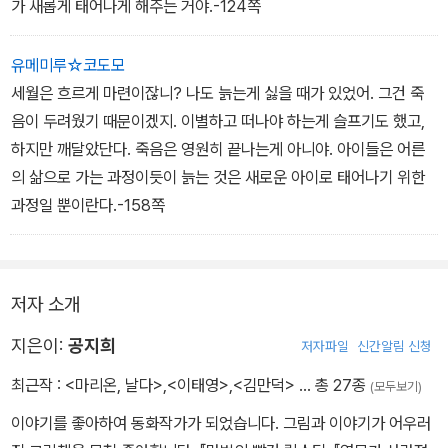
가 새롭게 태어나게 해주는 거야.-124쪽
유메미루☆코도모
세월은 흐르게 마련이잖니? 나도 늙는게 싫을 때가 있었어. 그건 죽
음이 두려웠기 때문이겠지. 이별하고 떠나야 하는게 슬프기도 했고,
하지만 깨달았단다. 죽음은 영원히 끝나는게 아니야. 아이들은 어른
의 삶으로 가는 과정이듯이 늙는 것은 새로운 아이로 태어나기 위한
과정일 뿐이란다.-158쪽
저자 소개
지은이:
공지희
저자파일
신간알림 신청
최근작 :
<마리온, 날다>
,
<이태영>
,
<김만덕>
… 총 27종
(모두보기)
이야기를 좋아하여 동화작가가 되었습니다. 그림과 이야기가 어우러