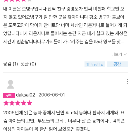
이들이 있다. 친구를 생각하는 마음이 소유가 아닌, 정말 마음 깊은 곳
내 이름은 오병구입니다.단짝 친구 강영모가 벌써 며칠째 학교엘 오
에서 우러나오는 뭔가가 있어 보이는 그런 아이. 친구를 진정으로 위
지 않고 있어요병구가 갈 만한 곳을 찾아다니다 평소 병구가 돌보아
할 줄 아는 아이들을 보면서, 나는 그들이 가진 그 우정이라는 재산이
온 도둑고양이 담이의 안내로담 너머 세상인 라온제나로 들어가게 되
무척 부러웠고, 아름다워 보인다는 생각을 여러 번 한 적이 있다. 매를
었답니다내가 라온제나로 들어서는 순간 지금 내가 살고 있는 세상은
때리는 아버지라지만, 그런 아버지라도 있었으면 바라는 병구와 아버
시간이 멈춘답니다나무가지들이 가르켜주는 길을 따라 영모를 찾아
지의 폭력으로부터 고통 받는 어린 영혼, 영모는 어느 새 둘도 없는 친
가지만 그곳엔 웬 할아버지랑여자아이가 오두막에 살고 있더군요내
구가 되었고, 아버지한테 맞은 날이면 친구를 찾던 영모가 어느 날 사
더보기
친구 영모는 수학을 참 잘하는 아이예요 가끔씩 수학학원에서 나에게
라지는 사건은 병구에게는 큰 사건이 되어 버렸다. 영모랑 나누었던
공감 (
1
)
댓글 (0)
답을 가르쳐 주기도 해요 공부는 잘 하지만 학교에선 늘 혼자랍니다.
이야기들을 따라 아파트 지하에서 고양이 담이를 만나고 담이의 안내
쉿! 이건 비밀인데요영모는 주머니칼을 가지고 다니면서 조각하는 걸
대로 라온제나로 떠나는 병구는 그곳에서 라온제나의 봄, 여름, 가을,
좋아해요하지만영모아빠는 영모가 조각하는 걸 굉장히 싫어하신답니
메뉴
겨울을 만난다. 많은 시간이 흘렀지만, 라온제나의 시간은 현실 세계
다뭐든 백점이 아니고 95점만 받아도 만족을 못하시는 영모 아빠는
의 시간을 멎게 하고, 병구는 엄마가 잠든 틈에 아무 문제 없이 라온제
daksal02
2006-06-01
수시로 영모를 때려서 몸 구석구석 멍이 많답니다그날도 아버지 몰래
나에서 영모를 만나고, 그리고 영모를 동심으로 돌아오게 하여 구해
나무젓가락에다 조각을 하다 아버지에게 발각되면서영모는 집을 나
올 수 있게 된다.처음 병구가 도착한 라온제나의 봄에서 병구는 할아
2006년에 읽은 동화 중에서 단연 최고의 동화다.환타지 세계와 요
오게 되고 그러다 라온제나라는 또다른 세상으로 들어가게 됩니다.영
버지를 만나고, 여름에서 젊은 아저씨를 만나는데 거기서 친구 영모
즘 아이들의 고민.. 부모들의 고뇌.. 너무나 잘 쓴 동화이다.. 4학년
모를 찾아다니던 영모 아빠가 때늦은 후회를 하시더군요'나는 나쁜
의 모습을 본다. 현실을 벗어나고 싶은 영모의 소망이 영모를 할아버
이상의 아이들이 꼭 한번 읽어 보았으면 좋겠다..