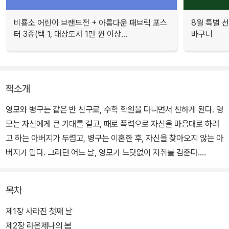
비룡소 어린이 브랜드전 + 아름다운 패브릭 포스
8월 특별 선
터 3종(택 1, 대상도서 1만 원 이상...
바구니
책소개
영모와 병구는 같은 반 친구로, 수학 학원을 다니면서 친하게 된다. 영
모는 자신에게 큰 기대를 걸고, 때로 폭력으로 자신을 마음대로 하려
고 하는 아버지가 두렵고, 병구는 이혼한 후, 자신을 찾아오지 않는 아
버지가 밉다. 그러던 어느 날, 영모가 느닷없이 자취를 감춘다.
영모를 찾기 위해 병구는 고양이 담이의 도움을 받아 매일 밤, 라온제
목차
나('즐거운 나'의 순우리말)로 들어간다. 할아버지가 된 영모, 아저씨
가 된 영모, 아이가 된 영모. 병구는 영모를 다시 현실로 되돌리기 위
제1장 사라진 첫째 날
해 노력한다. 영모의 아버지는 아들의 마음을 돌리기 위해 노력하지
제2장 라온제나의 봄