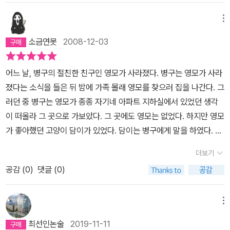
그 곳까지 데려다 준다. 하지만 완벽하게 다온것이 아니고 자기가 직
접 영모를 찾아야 한다는 것이다. 병구는 고양이가 숲에게 자기 몸을
메뉴
맡기라는 것을 잊지않았다. 그리고 나무를 보니 나무가 전부다 한곳
소금연못
2008-12-03
으로 움직이고 있었다. 그 곳으로 쭉 가보니 오두막집같이 생긴것이
있었다. 그 곳에는 영모와 로아라는 아이가 있었지만 영모는 그 곳에
어느 날, 병구의 절친한 친구인 영모가 사라졌다. 병구는 영모가 사라
서 할아버지가 되어있었다. 그 곳에서는 자기가 늙고싶다고 생각하면
졌다는 소식을 들은 뒤 밤에 가족 몰래 영모를 찾으러 집을 나간다. 그
늙어지는 곳이기 때문이다. 그렇게 몇일동안 그 숲(라온제나)에 할아
러던 중 병구는 영모가 종종 자기네 아파트 지하실에서 있었던 생각
버지(영모)를 만나러 갔다. 그러던 어느날 어떤 한 아저씨가 들어왔는
이 떠올라 그 곳으로 가보았다. 그 곳에도 영모는 없었다. 하지만 영모
데 보니 영모의 아버지였다. 영모의 아버지는 병구를 보고 깜짝놀라
가 좋아했던 고양이 담이가 있었다. 담이는 병구에게 말을 하였다. 그
면서 영모가 어디있냐고 물어보았다. 병구는 자신도 찾고있는 중이라
리고 병구를 ‘라온제나’라는 세계로 안내했다. 병구는 그 곳에서 이전
면서 대답했다. 그런데 그 일이 있고 난 다음에 할아버지가 영모라는
더보기
의 기억을 잊고 살아가는 영모를 만날 수 있었다. 영모는 그 곳에서 마
것을 알게 되었다. 병구는 영모에게 옛날 일을 생각해 보라고 했다. 그
공감 (
0
)
댓글 (0)
음의 안정을 찾았고 우연히 ‘라온제나’의 세계로 오신 아버지의 새로
리고 집에 다시 들어가면 아버지가 잘해준다고 말했다. 그리고 다음
운 모습을 발견할 수 있었다. 영모는 ‘아버지’란 존재가 너무 싫었다.
날 라온제나에 가보니 영모는 옛날의 영모로 돌아와 있었다. 그리고
술이나 마시고 들어오면 아들을 두들겨 패니 영모는 이런 아버지를
메뉴
영모와 병구는 예전처럼 친하게 지낸다.나는 이 책을 읽으면서 라온
보면 자기 자신이 두려워졌다. 그에 반해 아버지가 곁에 안 계시는 병
제나라는 곳에 나도 갔으면 좋겠다는 생각이 들었다. 거기에 가면 자
최선인논술
2019-11-11