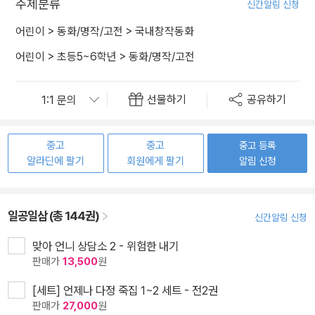
주제분류
신간알림 신청
어린이
>
동화/명작/고전
>
국내창작동화
어린이
>
초등5~6학년
>
동화/명작/고전
선물하기
공유하기
중고
중고
중고 등록
알라딘에 팔기
회원에게 팔기
알림 신청
일공일삼 (총 144권)
신간알림 신청
맞아 언니 상담소 2 - 위험한 내기
판매가
13,500
원
[세트] 언제나 다정 죽집 1~2 세트 - 전2권
판매가
27,000
원