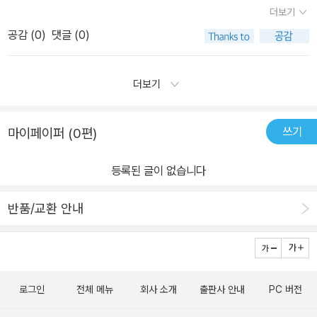
할아버지의 생김새가 나왔을때 영모일까 아닐까 정말 궁금하였다. 라
은 각각 바깥 세상에서 큰 상처를 받고 이 곳 '라온제나'로 왔다고 합
더보기
온제나에 영모의 아빠가 왔을때 나는 다시 영모를 혼낼 것 같았다.. 그
니다. '라온제나'란 '즐거운 나'라는 뜻을 지닌 순우리말입니다. 병구는
공감 (
0
)
댓글 (0)
런데 영모의 아빠는 전과는 아주 다른 자상하고 부드러워 지셨다. 그
행복한 표정의 두 사람과 더 있고 싶었지만 일단 집으로 돌아갑니다.
동안 많은 것을 깨닭았구나...하고 생각하였다. 영모가 다시 집으로 돌
담을 넘자 놀랍게도 시간은 담을 넘던 그 시간에 멈춰있습니다. 병구
아가자고 말할때는 정말 나도 좋았다. 나의 일인것 같이... 그동안 많
더보기
는 매일 밤 몰래 담을 넘어가 영모를 찾습니다. 한 번 씩 넘을 때마다
은 어려움을 당한 영모가 불쌍하기도 하지만 이제 영모의 집도 화목
계절이 바뀌고 할아버지는 점점 어려지며 로아는 점점 나이 들어가는
한 집안이 되어서 정말 좋다. 영모가 아빠, 엄마와 함께 잘 살았으면
신기한 경험을 합니다.병구는 할아버지가 곧 영모임을 알게 되지만
쓰기
마이페이퍼 (0편)
좋겠다.... 친구들에게 괴롭힘도 당하지 않고...
영모는 집으로 돌아갈 생각이 없습니다. 병구는 영모를 설득해 집으
로 데려가기 위해 매일 밤 담을 넘습니다. 에리히 프롬은 '사랑의 기
등록된 글이 없습니다
술'에서 '아버지의 사랑은 위협적이고 권위적이기보다는 참을성이 있
고 관대해야 한다. 아버지의 사랑은 성장하는 어린아이에게 능력에
반품/교환 안내
대한 확신을 증대시켜야 하고 마침내 어린아이가 자기 자신을 지배하
는 권위를 갖고 아버지의 권위에서 떨어져 나가는 것을 허용해야 한
다.'고 적고 있습니다. 아이를 키워 보니 정말 어려운 일인 줄 알겠습
니다. 저도 영모 아빠처럼 과도하게 기대하고 제 뜻을 강요하고 폭력
로그인
전체 메뉴
회사 소개
출판사 안내
PC 버전
을 휘두르고 관대하지 못했던 경우가 많이 있었습니다. 아니, 지금도