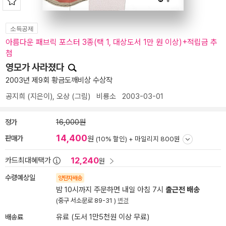
소득공제
아름다운 패브릭 포스터 3종(택 1, 대상도서 1만 원 이상)+적립금 추
첨
영모가 사라졌다
2003년 제9회 황금도깨비상 수상작
공지희
(지은이),
오상
(그림)
비룡소
2003-03-01
정가
16,000원
14,400
판매가
원
(10% 할인) +
마일리지 800원
12,240
카드최대혜택가
원
수령예상일
양탄자배송
밤 10시까지 주문하면 내일 아침 7시
출근전 배송
(중구 서소문로 89-31 )
변경
배송료
유료 (도서 1만5천원 이상 무료)