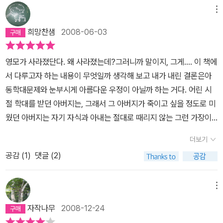
메뉴
희망찬샘
2008-06-03
영모가 사라졌단다. 왜 사라졌는데?그러니까 말이지, 그게.... 이 책에
서 다루고자 하는 내용이 무엇일까 생각해 보고 내가 내린 결론은아
동학대문제와 눈부시게 아름다운 우정이 아닐까 하는 거다. 어린 시
절 학대를 받던 아버지는, 그래서 그 아버지가 죽이고 싶을 정도로 미
웠던 아버지는 자기 자식과 아내는 절대로 때리지 않는 그런 가장이
되리라 다짐하지만, 어느 새 그 폭력은 대물림 되고 있었다. 그 속에서
더보기
상처 받는 어린 영혼이 있었으니, 그 아이의 이름이 영모다. 무언가 흉
공감 (
1
)
댓글 (2)
기가 있으면 아버지를 내리치고 싶었다고 고백했던 아이는 아버지를
피해 다른 세상으로 떠나 버린다. 그렇게 영모는 우리 곁에서 사라졌
다. 그런데, 영모가 사라지고 퍼뜩 정신을 차린 아버지처럼, 사라진 영
메뉴
모를 찾아야겠다고 생각하는 아이가 있었으니, 그의 단짝 친구 오병
자작나무
2008-12-24
구다. 아이들을 보면서, 가끔 그 우정이 눈부시게 아름다워 보이는 아