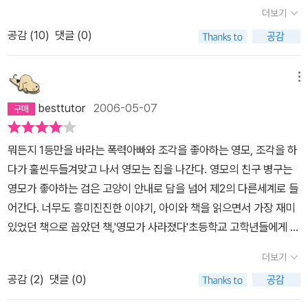
는 이야기 속에... 막막하기만 했던 영모의 행방이 점차 실마리가 보이
더보기
는 듯 할 때, 읽는 이들은점점 손에 땀이 쥐어지는 것을 느끼게 될 것
공감 (
10
)
댓글 (0)
입니다.담이의 소개로 미지의 세계 라온제나에서 영모를 찾기 시작하
는 병규, 라온제나의 봄, 여름, 가을을 차례로보내게 되면서 봄에 만난
로아와 할아버지, 여름에 만난 로아 아가씨와 청년이 된 할아버지, 가
메뉴
을에 만난로아 할머니와 소년이 된 할아버지를 만나게 되면서 많은
besttutor
2006-05-07
것을 배우고, 드디어 영모가 만나게 되는데!!!그 과정에서 병규가 미처
알 수 없었던 영모의 아픔들이 드러나고, 아픔의 근원이되었던 영모
뭐든지 1등만을 바라는 폭력아빠와 조각을 좋아하는 영모, 조각을 하
의 아버지가라온제나로 영모를 찾아오게 되는데...!!!재미있게 읽다보
다가 훌씬두들겨맞고 나서 영모는 집을 나간다. 영모의 친구 병구는
면 가족간의 사랑과 친구간의 우정 그 안에서의 갈등과 극복을 자연
영모가 좋아하는 검은 고양이 안내로 담을 넘어 제2의 다른세계로 들
스럽게 마음 속에간직할 수 있는 좋은 책입니다...!!!이번 방학, '영모
어간다. 너무도 흥미진진한 이야기, 아이와 책을 읽으면서 가장 재미
가 사라졌다'와 함께 시원한 방학 보내세요!!!
있었던 책으로 꼽았던 책,'영모가 사라졌다'초등학교 고학년들에게 추
천하고 싶은책이랍니다.
더보기
공감 (
2
)
댓글 (0)