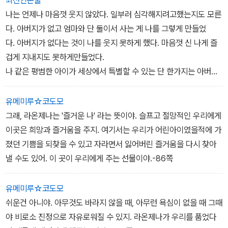
떻게 아버지 생각을 하나도 하지 않을 수 있을까? 거기다 자기의 아
최선인논술
이들이랑 꼭 붙어서 웃고 있는 아버지들을 보면 아버지가 보고 싶어
나는 언제나 마음껏 웃지 않았다. 일부러 심각해지려고했는지도 모른
미치겠는데.
다. 아버지가 없고 엄마와 단 둘이서 사는 게 나를 그렇게 만들었
다. 아버지가 없다는 것이 나를 웃지 못하게 했다. 마음껏 신 나게 즐
어떤 아버지라도 좋으니까 딱 한 달, 아니 딱 하루만이라도 아버지랑
겁게 지내지도 못하게만들었다.
살아보고 싶다. 그러면서도 아버지를 그리워하는 내 자신이 못마땅했
나 같은 평범한 아이가 세상에서 특별할 수 있는 단 한가지는 아버지
다.
가 없는 아이라는 것이었다.
유메미루☆코도모
추운 밤, 거리로 쫓겨 나온 영모는 무서운 아버지 때문에 울고, 그 옆
그래, 라온제나는 '즐거운 나' 라는 뜻이야. 슬프고 절망적인 우리에게
에 있던 나는 무심한 아버지 때문에 화가 났다.
이곳은 희망과 즐거움을 주지. 여기서는 우리가 어린아이였을적에 가
졌던 기쁨을 되찾을 수 있고 자라면서 잃어버린 즐거움을 다시 찾아
-본문 p.40 중에서
낼 수도 있어. 이 곳이 우리에게 주는 선물이야.-86쪽
유메미루☆코도모
쉬운건 아니야. 아무것도 바라지 않을 때, 아무런 욕심이 없을 때 그때
야 비로소 진정으로 자유로워질 수 있지. 라온제나가 우리를 품었다