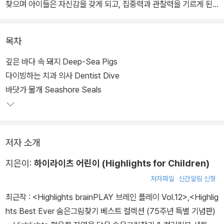
찾으며 아이들은 자신감을 갖게 되고, 집중력과 관찰력을 기르게 된
다.
목차
특히, 인기 주제별로 그림 장면마다 같은 사물에 대한 모습이 다르게
그려져 있어 사물을 바라보는 다양한 시각과 창의적인 사고능력을 기
깊은 바다 속 돼지 Deep-Sea Pigs
를 수 있게 해주는 것이 이 책의 가장 큰 장점이자, 전 세계 부모들이
다이빙하는 치과 의사 Dentist Dive
이 책을 선택한 이유이다.
바닷가 물개 Seashore Seals
저자 소개
지은이:
하이라이츠 어린이 (Highlights for Children)
저자파일
신간알림 신청
최근작 :
<Highlights brainPLAY 브레인 플레이 Vol.12>
,
<Highlig
hts Best Ever 숨은그림찾기 베스트 컬렉션 (75주년 특별 기념판)