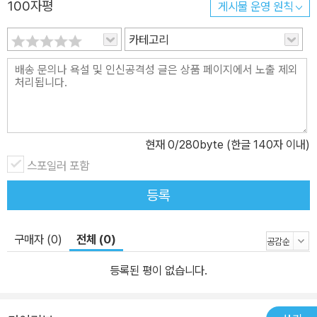
100자평
게시물 운영 원칙
능력 습득 ▪ 숨어 있는 사물을 찾으며 세부적인 것까지 볼 수 있는 주
의력과 집중력 향상 ▪ 자신감과 집중력 향상을 통해 자기 주도적 학
카테고리
습습관 형성에 도움 ▪ 장면마다 다른 모습을 한 사물들을 찾는 동안
1,900개 한글낱말과 영어단어 습득 아이들의 창의력과 어휘력, 관찰
력, 집중력을 길러주고 싶다면, 각 장면 속에 숨어 있는 다양한 모습의
사물들을 찾으면서 즐겁게 재능 계발할 수 있는 기회를 자녀 에게 선
물하기를 권한다.
현재
0
/280byte (한글 140자 이내)
스포일러 포함
등록
구매자 (0)
전체 (0)
등록된 평이 없습니다.