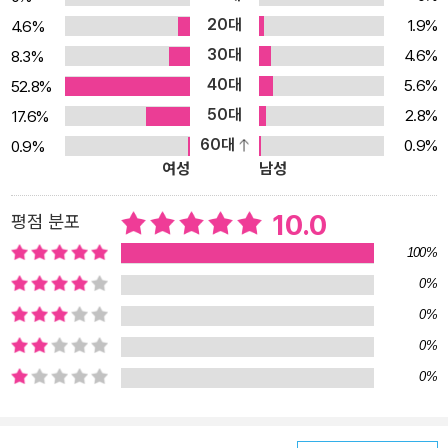
이들의 사랑을 받고 있다. 시각적 인지능력과 창의적 사고능력을 계
20대
1.9%
4.6%
발하고 관찰력과 집중력 향상시켜 자기 주도적 학습습관을 길러주는
30대
4.6%
8.3%
책! 전 세계 부모들이 선택하고, 아이들이 즐거워하는 흥미진진한 《인
40대
5.6%
52.8%
기 주제별 숨은그림찾기 바다(Ocean)》은 75년 전통을 이어온 아동
50대
2.8%
17.6%
서 출판의 선두주자 하이라이츠(Highlights)가 특별히 선별하여 ‘즐
60대
0.9%
0.9%
겁게 재능 계발하기’용으로 출간한 어린이· 아동서이다. 기발하고 다
여성
남성
양한 그림들이 등장하고 자신과 별반 다르지 않은 친구들의 다채로운
모습이 담긴 장면 속을 탐색하며 숨은 그림을 찾는 동안 아이들의 시
10.0
평점 분포
각적인 인지능력과 창의적인 사고능력이 향상될 뿐만 아니라 자기 주
100%
도적 학습법의 중요 요소인 집중력과 관찰력을 키우게 된다. 또한 물
0%
건마다 한글이름과 영문이름을 같이 표기하여 책을 읽기 시작한 아이
0%
들과 영어를 배우기 시작한 아이들의 어휘력과 언어 인지능력을 끌어
올려 줄 것이다. 같은 사물이 장면마다 변화된 다양한 모습으로 등장
0%
하여 100장면이상의 숨은그림과 1,900개의 물건의 한글낱말과 영
0%
어단어의 반복학습을 가능하게 한다. [전 세계 부모들이 선택한 이 시
리즈의 장점] ▪ 관찰력과 추론능력, 시각적 인지능력 같은 조기 학습