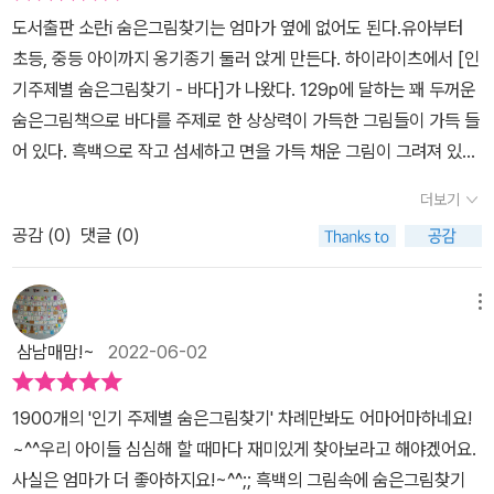
령이 생기게 된답니다.그림을 보면서.. 앗.. 이거 혹시 숨은 그림 아닐
도서출판 소란i 숨은그림찾기는 엄마가 옆에 없어도 된다.유아부터
가.. 라는 생각이 많이 들어요.있는지 없는 지 확인해 보고 있으면 색
초등, 중등 아이까지 옹기종기 둘러 앉게 만든다. 하이라이츠에서 [인
칠없으면 혼자서 하나 더 찾은 기쁨^^ 하이라이츠는 아이 혼자가 아
기주제별 숨은그림찾기 - 바다]가 나왔다. 129p에 달하는 꽤 두꺼운
닌 친구랑 가족과 함께 할 수 있는 책이라 더 인기가 있죠. 이번 숨은
숨은그림책으로 바다를 주제로 한 상상력이 가득한 그림들이 가득 들
그림 찾기는,찾으면서 색칠하고..숨은 그림 다 찾고 전편 색칠하면서
어 있다. 흑백으로 작고 섬세하고 면을 가득 채운 그림이 그려져 있
컬러링 놀이도 할수 있어서 더 좋아요. 친구랑 가족과 함께 색칠도 하
어 곳곳에 숨어 있는 그림들을 두 눈 크게 뜨고 찾아 봐야 한다.하이라
고 숨은 그림 찾기도 하고,집중력도 키우고 , 문제집 풀다가 복잡한 머
더보기
이츠에서 나오는 숨은 그림찾기를 여러 권 경험을 해 본 아이들이라
리 휴식도 할수 있고..일거 몇득일가요 !이가 열심히 찾다가 엄마 도움
공감 (
0
)
댓글 (0)
보자마자 집중모드를 했다. 그리고 책을 상하좌우로 돌려보기도 하면
을 요청했습니다.그런데 웬일이야..엄마도 못찾지 뭐예요..그래서 아
서 숨은그림이 다양한 각도로숨겨져 있음을 알고 찾아 내었다. 찾아
빠까지 등장!온 가족이 모여서 찾으니아이도 너무너무 좋아합니
야 할 숨은 그림을 보고 무엇인지 바로 알 수 있는 것도 있고갸우뚱?
메뉴
다. 그리고 또 한가지 특징!찾아야 할 그림들, 밑에 한글과 영어로 되
하게 만드는 그림도 있다. 유아인 아이는 주로 그림을 보고 찾았다. 초
어 있어서영어 단어도 익힐수 있습니다. 창의적 사고와 집중력 관찰
삼남매맘!~
2022-06-02
등 이상부터는 그림 밑에 한국어와 영어로 이름을 읽어보면서영어 단
력까지 키워줄 수 있게 도와주는 책이라 앞으로도 많이 사랑받을거
어도 은근히 익힐 수 있는 계기가 된다.바다를 주제로 상상력과 재미
같다. [출판사로부터 도서 협찬을 받았고 본인의 주관적인 견해에 의
1900개의 '인기 주제별 숨은그림찾기' 차례만봐도 어마어마하네요!
가 가득한 다양한 그림들을 보는 즐거움도 있다. 제목을 읽어보면 어
하여 작성함] ​​​​​​
~^^우리 아이들 심심해 할 때마다 재미있게 찾아보라고 해야겠어요.
떤 내용인지 바로 이해가 된다. 그림을 보면서 짧은 이야기도 만들어
사실은 엄마가 더 좋아하지요!~^^;; 흑백의 그림속에 숨은그림찾기
볼 수 있다. ㅎㅎ한 면에 한 개의 주제, 두 면에 한 개의 주제가 있어,