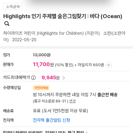
소득공제
Highlights 인기 주제별 숨은그림찾기 : 바다 (Ocean)
하이라이츠 어린이 (Highlights for Children)
(지은이)
소란i(소란아
이)
2022-05-20
정가
13,000원
11,700
판매가
원
(10% 할인) +
마일리지 650원
9,945
카드최대혜택가
원
수령예상일
양탄자배송
밤 10시까지 주문하면 내일 아침 7시
출근전 배송
(중구 서소문로 89-31 )
변경
배송료
유료 (도서 1만5천원 이상 무료)
전자책
전자책 출간알림 신청