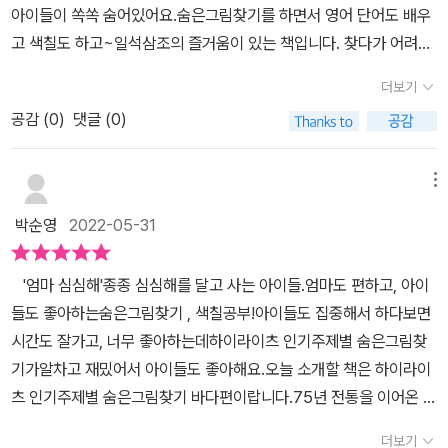
아이들이 쏙쏙 숨어있어요.숨은그림찾기를 하면서 영어 단어도 배우
개인이 즐길 수도 있고둘이서 시합을 할 수도 있고여럿이 모여 함께
고 색칠도 하고~일석삼조의 즐거움이 있는 책입니다. 찾다가 어려운
찾아 볼 수도 있다. 숨은그림 찾기 중 반복 되는 그림도 있는데생김새
부분은 정답지를 보면 되지만 왠만하면정답지 안보고 찾아보려 노력
를 보고 어떤 위치에 숨어 있을지 비슷한 곳을 찾아 예측하기도 했
더보기
하고 있어요!~^^각 주제별로 한개씩은 꼭 못찾고 있거든요. 울 아이
다. 사실적인 사물 그림이라기 보다는 살짝 난해한 사물의 그림들도
공감 (
0
)
댓글 (0)
들 나란히 앉아 한쪽면씩 고개를 맞대고 숨은그림찾기를 하며누가 먼
나오는데이 때는 이름을 읽어 보는 것이 무엇인지 정확히 알 수 있다.
저 다 찾는지 내기를 합니다.쉬운거는 무척 금방 보이는데 그렇지 않
ㅎㅎ1900개의 숨은 그림을 찾으러 바다로 출발!!!바나나, 돛단배, 물
은 것도 꼭 한 두개씩 있어서엄마의 도움을 필요로 합니다.숨은그림
메뉴
고기, 종, 피자조각, 새, 칫솔, 아이스크림 콘은몇 개씩 찾았는지 미션
찾기 좋아하는 엄마는 적극적으로 나서서 찾아준답니다!~^^ Highlig
이 나와있다. 반복되는 사물임을 알 수 있다. 제일 먼저 7살 막둥이가
박순영
2022-05-31
hts 인기 주제별 숨은그림찾기 바다(Ocean)뿐만 아니라다양한 주
시작했다. 이리저리 그림들을 살펴보며 숨은 그림을 찾으면 색칠하고
제의 숨은그림찾기 시리즈가 있던데 다음엔 다른 주제로도전해 보아
찾은 것은 / 표시 했다. 정말 꼭꼭 숨어 있는 2 ~3개는 엄마 찬스를
'엄마 심심해'종종 심심해를 달고 사는 아이들.엄마도 편하고, 아이
야겠어요!~ 본 서평은 해당 출판사로부터 도서를 제공받아 작성한 글
쓰기도 했다. 헐, 그런데 엄마 눈에도 찾기 어려운 것들이 있다. 그럼
들도 좋아하는숨은그림찾기 , 색칠공부!아이들도 집중해서 하다보면
입니다.
일단 패 ~~ 쑤!다른 걸 한 후 다시 한 번 보면 눈에 보이기도 하니너
시간도 잘가고, 너무 좋아하는데하이라이츠 인기주제별 숨은그림찾
무 스트레스 받으며 끝까지 하지 않도록 이야기 했다. 막둥아, 그림만
기가알차고 재밌어서 아이들도 좋아해요.오늘 소개할 책은 하이라이
찾지 말고 이름도 한 번... 읽어 보지 않을래? ^^;;;초등 누나가 같이
츠 인기주제별 숨은그림찾기 바다편이랍니다.75년 전통을 이어온 하
합세했다. 못 찾는 것은 찾아 주기도 하면서 함께 즐기는 시간을 가졌
이라이츠가어린이들의 자아실현을 위한 최고의 제품개발해 주력해왔
더보기
다. '엄마, 여기 숨은 그림이 있는데 예시 그림에는 없어!'가끔씩 찾지