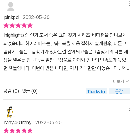
그림마다 나름 스토리가 느껴질 정도다​​​​불가사리들의 무도회에 함께
메뉴
참석하고인어 올림픽에도 초대된다자원봉사자가 되기도 하고해적 학
pinkpcl
2022-05-30
교 학생도 되어본다...​​바다라는 주제로 이런 다양한 그림을 만날 수 있
다니'Amazing!'​​​​​​​상상력이 풍부한 그림이 가득가득신비로운 바다 세
​ highlights의 인기 도서 숨은 그림 찾기 시리즈-바다편을 만나보게
계로 여행을 다녀온 느낌이다​보기엔 난이도가 좀 쉽게 보였는데막상
되었습니다.하이라이츠는 , 워크북을 처음 접해서 알게된후, 다른그
찾아보니 은근 찾기 힘든 물건들도 있었다;;​​집중력과 관찰력을 기를
림찾기 . 숨은그림찾기가 있다는걸 알게되고숨은그림찾기의 다른 세
수 있고다양한 주제에 재미있는 그림들이 가득이라장점이 많은 책인
상을 열은듯 합니다.늘 알찬 구성으로 아이와 엄마의 만족도가 높았
것 같다양쪽에 그림이 있어 두 사람이 누가 빨리 찾는지 게임으로도
던 책들입니다. 이번에 받은 바다편, 역시 기대만만 이었습니다 . 책받
할 수 있고 색을 다르게 칠해 누가 많이 찾는지도 할 수 있다 ​​숨은 그
고 아이랑 먼저 한번 훓어 보았습니다.책 표지 부터, 책 표지에 나온
림 찾으며 마음의 여유를 즐겨보면 어떨까티격태격 흔한 남매인 아이
더보기
그림도 당연히 한번 찾아봐야 겠죠..비록 이미 노랑색으로 표기 되긴
들이 숨은 그림을 찾기를 함께하니사이좋은 오누이처럼 보여 뿌듯함
공감 (
0
)
댓글 (0)
했지만, 다시 보는데 방해주지 않아요.. 그다음 펼쳐본 페이지 입니
을 준다ㅎㅎ​​다른 시리즈들도 궁금할 만큼 너무 만족스럽다숨은 그림
다.펼치는 순간 헉~ 했네요..갑자기 머리가 아프답니다..아이는 좋다
찾기의 달인이 되고 싶거나신비로운 상상의 세계로 여행을 가고 싶은
고 와 .. 잼있겠다...ㅋㅋ혼자서 열심히 잘 찾아보렴 ^^ 이런 숨은 그림
메뉴
아이들에게 추천하고 싶다^^​​[출판사로부터 도서 협찬을 받았고 본인
찾기 , 먼저 찾아야 할 내용들 한번 훑어보기!당연히 한번에 기억할수
의 주관적인 견해에 의하여 작성함]
rany401rany
2022-05-20
는 없겠죠..이런 숨은 그림 찾기 문제를 많이 하다보면 ,어느 정도 요