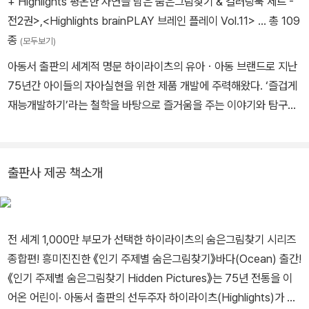
+ Highlights 평온한 자연을 담은 숨은그림찾기 & 컬러링북 세트 -
전2권>
,
<Highlights brainPLAY 브레인 플레이 Vol.11>
… 총 109
종
(모두보기)
아동서 출판의 세계적 명문 하이라이츠의 유아ㆍ아동 브랜드로 지난
75년간 아이들의 자아실현을 위한 제품 개발에 주력해왔다. ‘즐겁게
재능개발하기’라는 철학을 바탕으로 즐거움을 주는 이야기와 탐구심
을 키워주는 그림, 흥미진진한 활동 등으로 구성한 도서를 출간해오
고 있다.《창의력 쑥쑥 숨은그림찾기 Hidden Pictures》1~8권, 《Le
t’s Play 창의력 쑥쑥 숨은그림찾기: 5개의 양말을 찾아라》《Let’s Pl
출판사 제공 책소개
ay 창의력 쑥쑥 숨은그림찾기: 5개의 깃털을 찾아라》아이의 생각이
쑥쑥 자라는 궁금해요, 겨울 All About Witer》아이의 생각이 쑥쑥
자라는 궁금해요, 봄 All About Spring》《Highlights super challe
전 세계 1,000만 부모가 선택한 하이라이츠의 숨은그림찾기 시리즈
nge splish splash-즐거운 물놀이》《Highlights super challengeI
종합편! 흥미진진한 《인기 주제별 숨은그림찾기》바다(Ocean) 출간!
n the Wild- 흥미진진 야생모험 》《 Highlights super challenge
《인기 주제별 숨은그림찾기 Hidden Pictures》는 75년 전통을 이
Music Mania-신나는 음악나라》《Highlights 집중력 쑥쑥 숨은그림
어온 어린이· 아동서 출판의 선두주자 하이라이츠(Highlights)가 가
찾기》1~4권《Highlights 인기주제별 숨은그림찾기 (공룡 (Dinosa