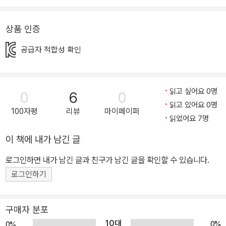
장 인기 있는 것들을 특별히 선별하여 펴낸 어린이 책이다. 흥미진진
ur)》 Highlights 인기 주제별 숨은그림찾기 발견(Discovery) 농장
한 장면들을 재치 있게 숨겨 놓은 1900개의 물건들을 찾으며 아이들
(Farm) , 우정(Friendship)》《Highlights 인기 주제별 특별보급판
상품 인증
은 자신감을 갖게 되고, 집중력과 관찰력을 기르게 된다. 특히, 인기
우주((Space) 농장(Farm) 바다(Ocean) 스포츠(Sports)》 시크
주제별로 그림 장면마다 같은 사물에 대한 모습이 다르게 그려져 있
릿(Secret) Jumbo(점보)등이 출간됐다.
공급자 적합성 확인
어 사물을 바라보는 다양한 시각과 창의적인 사고능력을 기를 수 있
게 해주는 것이 이 책의 가장 큰 장점이자, 전 세계 부모들이 이 책을
선택한 이유이다. 어린이· 아동서 왜 하이라이츠를 선택해야 할까?
읽고 싶어요 0명
0
6
0
지난 75년간 아이들의 자아실현을 위한 최고의 제품 개발에 주력해
읽고 있어요 0명
100자평
리뷰
마이페이퍼
온 하이라이츠는 ‘즐겁게 재능계발하기’ 라는 철학을 바탕으로 즐거
읽었어요 7명
움을 주는 이야기와 탐구심을 키워주는 그림, 흥미진진한 활동을 포
이 책에 내가 남긴 글
함한 어린이· 아동서를 출간해왔다. 하이라이츠는 아이들이 세상에서
로그인하면 내가 남긴 글과 친구가 남긴 글을 확인할 수 있습니다.
가장 중요한 사람들이라는 생각으로 다양한 어린이 책을 출간하여 아
로그인하기
이들이 기본적인 소양과 지식을 쌓고 창의력과 사고력, 추론하는 능
력 등을 키울 수 있도록 돕고 있다. 아이들이 독서를 통해 다른 존재에
대한 세심한 관심과 높은 이상, 존귀한 삶의 방식을 배울 수 있도록 기
구매자 분포
획ㆍ출간된 하이라이츠의 어린이· 아동서들은 세계 각국 부모들과 아
10대
0%
0%