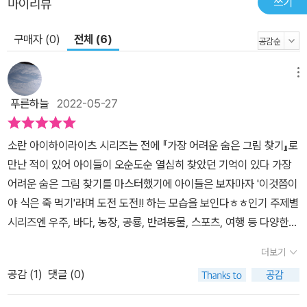
쓰기
마이리뷰
구매자 (0)
전체 (6)
메뉴
푸른하늘
2022-05-27
​소란 아이​하이라이츠 시리즈는 전에 『가장 어려운 숨은 그림 찾기』로
만난 적이 있어 아이들이 오순도순 열심히 찾았던 기억이 있다 가장
어려운 숨은 그림 찾기를 마스터했기에 아이들은 보자마자 '이것쯤이
야 식은 죽 먹기'라며 도전 도전!! 하는 모습을 보인다ㅎㅎ​​​인기 주제별
시리즈엔 우주, 바다, 농장, 공룡, 반려동물, 스포츠, 여행 등 다양한
주제가 가득하다 그중 바다(Ocean)를 만났다​1900개의 그림이 숨
더보기
어있고 화이트 그림이라 동그라미 그리기가 아닌 색칠하며 찾는 재미
공감 (
1
)
댓글 (0)
가 있다주제가 바다라 그런지 바다와 관련된 주제와 그림들이 가득가
득​​상상력을 자극하는 제목들로어떤 그림이 나올지 기대하게 만들고