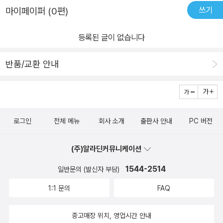
감 넘치고 흥미진진한 장면들에 재치있게다양한 물건들을 숨겨놓았
쓰기
마이페이퍼 (0편)
린이집 다닐땐 어려운건 잘 못찼더라구요. ^^숨은 그림에 한글뿐 아
어요.숨겨진 물건들을 찾으면서엄청 뚫어져라 쳐다보다보면집중력
니라 영어로도 알려주고 있어서아이들과 함께 한번씩 따라 읽어보면
과 관찰력도 기르게 되고,한 페이지에 나와있는 숨은그림찾기
등록된 글이 없습니다
서자연스럽게 영어 단어도 알아갈수 있어요.​이 부분이 정말 좋더라구
를 다 찾게되면자신감도 생기고,성취감도 느끼게 되요. 사물에 대
요.저도 몰랐던 영어단어들을 알게 되기도 하더라구요.숨은그림 찾기
한 명칭이 한글과 영어로 적혀있어서영어노출까지 할 수 있어요.뒷부
반품/교환 안내
를 하면서집중력과 관찰력을 길러줄수 있는하이라이츠 숨은그림찾기
분에는 숨은그림찾기 정답이 나와있어요.미리 보면 재미없겠죠? 숨
뒷면에 정답도 나와있네요.바닷속 풍경, 바닷가에 놀러간 장면,배를
은그림찾기 찾다보면시간도 잘가고,재밌으니깐 아이들이한번씩 펼쳐
타는 장면, 친구들과 모래놀이 하는 장면등주제가 바다인만큼 바다와
놓고,혼자 찾기도하고,때론 같이 머리 맞대고 찾아보기도 하더라구
관련된 장면들이 많아요.아이와 그림의 주제에 대해 자연스럽게 이야
요.서로 찾겠다고 하기도 하지만,또 서로 못 찾는 건 열심히 같이 찾아
로그인
전체 메뉴
회사 소개
출판사 안내
PC 버전
기도 나누어 볼 수 있을것 같아요.저희 아이들은 숨은 그림 찾기를 하
보기도 하더라구요.심심할때 보드게임 하기도 좋지만,이렇게 숨은그
면서색칠놀이도 함께 하더라구요.​하이라이츠 숨은그림찾기의 장점인
림찾기도 여유롭게 하기 좋은것 같아요.할머니댁 갈때나 여행시나 외
(주)알라딘커뮤니케이션
것 같아요숨은그림은 진하게 표시해놓고나머지 그림을 색칠하면서
출시에도간편하게 챙겨다니기도 좋을듯해요. ㅡ출판사로부터 도서
재미있어 하네요.아이들이 좋아해서 알게된 하이라이츠 숨은그림찾
1544-2514
를 무상제공받아 작성된 솔직한 후기입니다ㅡ
일반문의 (발신자 부담)
기.아이들과 함께 이야기 하면서 재미있는 시간 보내기에너무 좋네요
1:1 문의
FAQ
^^​바다주제 다 찾으면 다른 주제들도 한번 해봐야겠어요.​​
중고매장 위치, 영업시간 안내