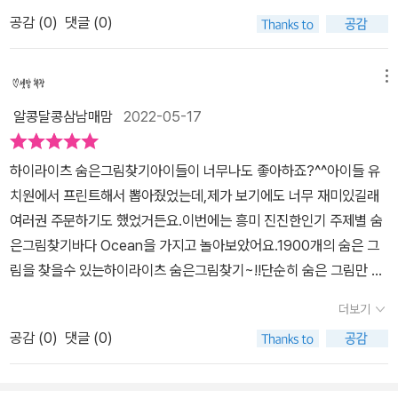
어요.하이라이츠 숨은그림찾기 시리즈는즐겁게 재능 계발하기용으
않는 그림들이 숨어 있는 경우가 나오기도 한다. 중등 누나까지 합세!
공감 (
0
)
댓글 (0)
로 출간한 어린이 아동서에요.전세계 1,000만 부모가 선택한하이라
드디어 시합이 벌어졌다. 1:2로 누가 먼저 다 찾는지 시~~~~작!역시
이츠의 숨은그림찾기 시리즈흥미진진한 인기주제별 숨은그림찾기여
레벨이 다른지 중등 누나가 먼저 거뜬히 다 찾아 내고동생들이 찾지
행/바다/학교/우주 시리즈는 계속 출간되요.표지 안쪽엔 하이라이
메뉴
못한 것을 힌트를 주었다. 누나의 빠름을 칭찬하는 동생들, 그러면서
츠 인기주제별 숨은그림찾기전 전 페이지를 통틀어아래의 8개의 그
알콩달콩삼남매맘
2022-05-17
도'다시 해 보자!'며 승부욕을 불태우기도 했다. 싸인펜, 색연필 등 자
림이 몇개씩 나오는지 적도록 구성되어있어요.똑같은 사물도 장면장
신이 편한 도구들을 사용하며 100개 이상의 그림 속에 숨어 있는 그
면마다 다르게 그려져있어서사물을 바라보는 다양한 시각과다양
하이라이츠 숨은그림찾기아이들이 너무나도 좋아하죠?^^​아이들 유
림들을 찾아알록달록 한 페이지씩 색칠해 나갔다. 130p부터 정답이
한 창의적인 사고능력을 기를수 있어요.눈썰미가 좋아야겠죠?^^ 인
치원에서 프린트해서 뽑아줬었는데,제가 보기에도 너무 재미있길래
나오긴 하지만 아이들은 정답을 보지 않고끝까지 찾아내었다. 흥미진
기주제별 숨은그림찾기 바다편차례대로 하지않고 하고싶은 그림부터
여러권 주문하기도 했었거든요.​이번에는 흥미 진진한인기 주제별 숨
진한 인기 주제별 숨은그림찾기 시리즈. 바다 이외에도 여행, 학교, 우
선택해서 해도 상관없어요.제목만 읽어보면 어떤 그림의 장면일까?
은그림찾기바다 Ocean을 가지고 놀아보았어요.1900개의 숨은 그
주가 있다니 모두 모두 해 보고 싶다. 관찰력, 집중력, 어휘력, 순발력,
호기심을 불러일으키기도해요.숨은그림찾기를 마친것은 v표시로 해
림을 찾을수 있는하이라이츠 숨은그림찾기~!!​단순히 숨은 그림만 찾
상상력을 향상 시킬 수 있어 좋은 것 같다. * 출판사로부터 도서협찬
둬서찾기 편하도록 되어 있어요.한페이지에 한그림이거나두페이지
는 것이 아니라한글, 영어, 색칠놀이까지 할 수 있는다양한 재미를 주
을 받았지만본인의 주관적인 견해에 의하여 작성되었습니다.
에 한그림으로 되어 있어요.100개 이상의 재미있는 다양한 주제의 그
더보기
는 책이더라구요.100개 이상의 재미있는 그림속에서 1900이상의
림들로그림보는 재미도 있고,꼭꼭 숨어있는 1,900개 이상의 그림
공감 (
0
)
댓글 (0)
그림찾기~!!주제가 다양한 만큼다양한 그림들이 정말 많아요.아이들
을 찾아볼 수 있어요.기발하고 다양한 그림들이 등장하기도하고자신
과 하다보면살짝 어려워 하는 그림이 있고조금 쉬운듯 한 난이도의
과 별반 다르지 않은 친구들의 다채로운 모습이 담겨있어요.역동
그림이 있어요.​저희 막내도 초등학생이 된 지금은 제법 잘 찾는데,어