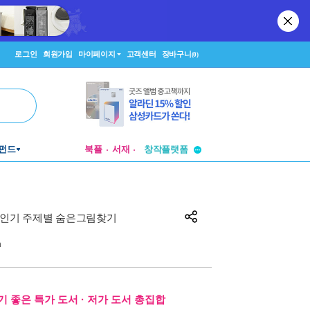
로그인
회원가입
마이페이지
고객센터
장바구니
(0)
투비컨티뉴드
펀드
북플
서재
창작플랫폼
투비컨티뉴드
ghts 인기 주제별 숨은그림찾기
n
기 좋은 특가 도서 · 저가 도서 총집합