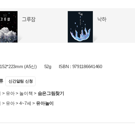
152*223mm (A5신)
52g
ISBN : 9791186641460
류
신간알림 신청
서
>
유아
>
놀이책
>
숨은그림찾기
서
>
유아
>
4~7세
>
유아놀이