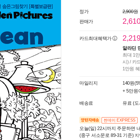
정가
2,900원
2,61
판매가
2,21
카드최대혜택가
알라딘 
최대 1만
시) / 
1만원 
마일리지
140원(5
+ 5만원
배송료
유료 (도
양탄자배송
썬데이 EXPRESS
오늘(일) 22시까지 주문하면 내
(중구 서소문로 89-31 기준)
지