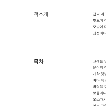
책소개
전 세계
찾으며 
모습이 
장점이다
목차
고래를 낚는
문어의 정원
개학 첫날 
바다 속 승
바람을 향하
보물이다 F
오스카의 
어부 고양이