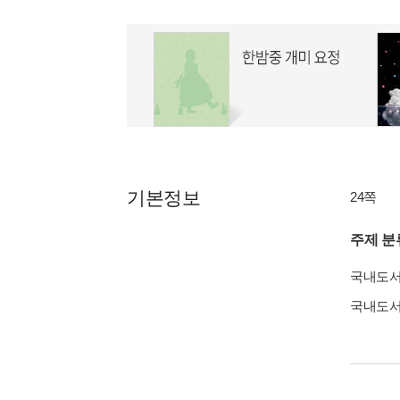
기본정보
24쪽
주제 분
국내도
국내도