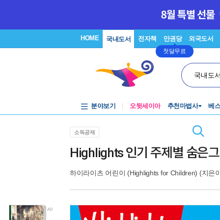
HOME
전자책
만권당
외국도서
국내도서
첫달무료
국내도
분야보기
오뒷세이아
추천마법사
베
소득공제
Highlights 인기 주제별 숨은
하이라이츠 어린이 (Highlights for Children)
(지은이