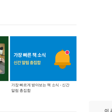
가장 빠르게 받아보는 책 소식 - 신간
경기컬처패스 1만원 
알림 총집합