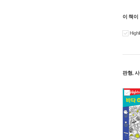
이 책이
Hig
판형, 