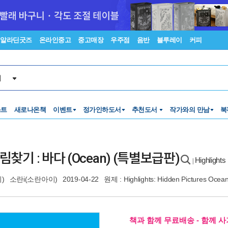
알라딘굿즈
온라인중고
중고매장
우주점
음반
블루레이
커피
서
스트
새로나온책
이벤트
정가인하도서
추천도서
작가와의 만남
북
그림찾기 : 바다 (Ocean) (특별보급판)
Highli
|
)
소란i(소란아이)
2019-04-22
원제 : Highlights: Hidden Pictures Ocea
책과 함께 무료배송 - 함께 사