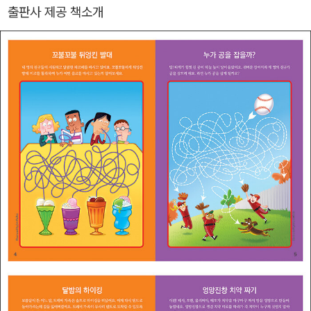
t’s Play 창의력 쑥쑥 숨은그림찾기: 5개의 양말을 찾아라》《Let’s Pl
출판사 제공 책소개
ay 창의력 쑥쑥 숨은그림찾기: 5개의 깃털을 찾아라》아이의 생각이
쑥쑥 자라는 궁금해요, 겨울 All About Witer》아이의 생각이 쑥쑥
자라는 궁금해요, 봄 All About Spring》《Highlights super challe
nge splish splash-즐거운 물놀이》《Highlights super challengeI
n the Wild- 흥미진진 야생모험 》《 Highlights super challenge
Music Mania-신나는 음악나라》《Highlights 집중력 쑥쑥 숨은그림
찾기》1~4권《Highlights 인기주제별 숨은그림찾기 (공룡 (Dinosa
ur)》 Highlights 인기 주제별 숨은그림찾기 발견(Discovery) 농장
(Farm) , 우정(Friendship)》《Highlights 인기 주제별 특별보급판
우주((Space) 농장(Farm) 바다(Ocean) 스포츠(Sports)》 시크
릿(Secret) Jumbo(점보)등이 출간됐다.