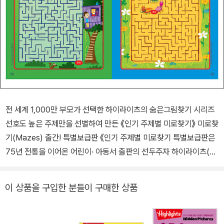
전 세계 1,000만 부모가 선택한 하이라이츠의 숨은그림찾기 시리즈
선호도 높은 주제만을 선별하여 만든 《인기 주제별 미로찾기》 미로찾
기(Mazes) 출간! 특별보급판 《인기 주제별 미로찾기 특별보급판은
75년 전통을 이어온 어린이· 아동서 출판의 선두주자 하이라이츠(Hi
ghlights)가 가장 인기 있는 것들을 특별히 선별하여 펴낸 어린이 책
이다. 흥미진진한 장면들은 재치 있게 아이들의 자신감을 키워주고,
이 상품을 구입한 분들이 구매한 상품
집중력과 관찰력 사고력을 기르게 된다. 특히, 미로찾기는 손과 눈의
다양한 활동을 통해 소근육 운동을 촉진시켜 공부두뇌를 깨워 줍니
다. 직선· 곡선 등 장면마다 다른 미로찾기를 하며 다양한 시각과 창의