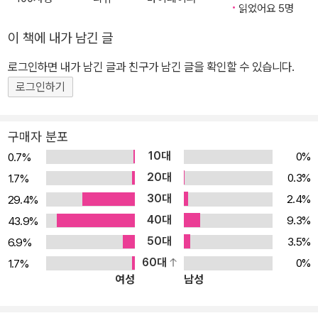
읽었어요 5명
판의 선두주자 하이라이츠(Highlights)가 특별히 선별하여 “인기 주
제별 ”로 ‘즐겁게 재능 계발하기’용으로 출간한 어린이· 아동서이다.
이 책에 내가 남긴 글
기발하고 다양한 공룡· 동물 캐릭터들이 등장하고 자신과 별반 다르
로그인하면 내가 남긴 글과 친구가 남긴 글을 확인할 수 있습니다.
지 않은 친구들의 다채로운 모습이 담긴 장면 속을 탐색하며 숨은 그
로그인하기
림을 찾는 동안 아이들의 시각적인 인지능력과 창의적인 사고능력이
향상될 뿐만 아니라 자기 주도적 학습법의 중요 요소인 집중력과 관
찰력을 키우게 된다. 또한 물건마다 한글이름과 영문이름을 같이 표
구매자 분포
기하여 책을 읽기 시작한 아이들과 영어를 배우기 시작한 아이들의
10대
0%
0.7%
어휘력과 언어 인지능력을 끌어올려 줄 것이다. 같은 사물이 장면마
20대
0.3%
1.7%
다 변화된 다양한 모습으로 등장하여 280개의 물건의 한글낱말과 영
30대
2.4%
29.4%
어단어의 반복학습을 가능하게 한다. [전 세계 부모들이 선택한 이 시
40대
9.3%
43.9%
리즈의 장점] - 관찰력과 추론능력, 시각적 인지능력 같은 조기 학습
50대
3.5%
6.9%
능력 습득 - 숨어 있는 사물을 찾으며 세부적인 것까지 볼 수 있는 주
60대
0%
1.7%
의력과 집중력 향상 - 자신감과 집중력 향상을 통해 자기 주도적 학습
여성
남성
습관 형성에 도움 - 장면마다 다른 모습을 한 사물들을 찾는 동안 28
0개 한글낱말과 영어단어 습득 아이들의 창의력과 어휘력, 관찰력,