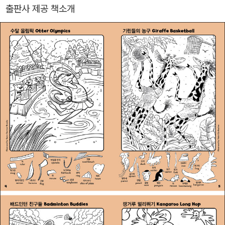
t’s Play 창의력 쑥쑥 숨은그림찾기: 5개의 양말을 찾아라》《Let’s Pl
출판사 제공 책소개
ay 창의력 쑥쑥 숨은그림찾기: 5개의 깃털을 찾아라》아이의 생각이
쑥쑥 자라는 궁금해요, 겨울 All About Witer》아이의 생각이 쑥쑥
자라는 궁금해요, 봄 All About Spring》《Highlights super challe
nge splish splash-즐거운 물놀이》《Highlights super challengeI
n the Wild- 흥미진진 야생모험 》《 Highlights super challenge
Music Mania-신나는 음악나라》《Highlights 집중력 쑥쑥 숨은그림
찾기》1~4권《Highlights 인기주제별 숨은그림찾기 (공룡 (Dinosa
ur)》 Highlights 인기 주제별 숨은그림찾기 발견(Discovery) 농장
(Farm) , 우정(Friendship)》《Highlights 인기 주제별 특별보급판
우주((Space) 농장(Farm) 바다(Ocean) 스포츠(Sports)》 시크
릿(Secret) Jumbo(점보)등이 출간됐다.