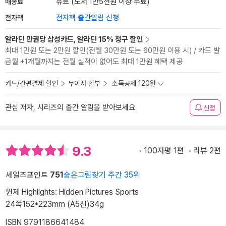
배송료
유료 (도서 1만5천원 이상 무료)
전자책
전자책 출간알림 신청
알라딘 만권당 삼성카드, 알라딘 15% 청구 할인
최대 1만원 또는 2만원 할인(전월 30만원 또는 60만원 이용 시) / 카드 발
급월 +1개월까지는 전월 실적이 없어도 최대 1만원 혜택 제공
카드/간편결제 할인
무이자 할부
소득공제 120원
관심 저자, 시리즈의 출간 알림을 받아보세요
신청
9.3
100자평 1편
리뷰 2편
세일즈포인트
751
숨은그림찾기 주간 35위
원제 Highlights: Hidden Pictures Sports
24쪽
152*223mm (A5신)
34g
ISBN 9791186641484