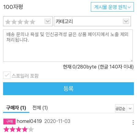
집중력을 길러주고 싶다면, 각 장면 속에 숨어있는 다양한 모습의 사
100자평
게시물 운영 원칙
물들을 찾으면서 즐겁게 재능 계발할 수 있는 기회를 자녀에게 선물
카테고리
하기를 권한다.
현재
0
/280byte (한글 140자 이내)
스포일러 포함
등록
구매자 (1)
전체 (1)
homel0419
2020-11-03
메뉴