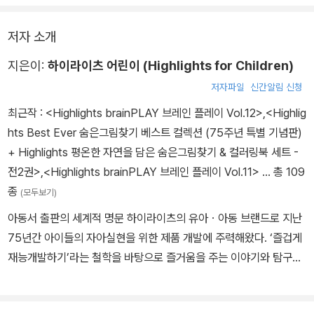
저자 소개
지은이:
하이라이츠 어린이 (Highlights for Children)
저자파일
신간알림 신청
최근작 :
<Highlights brainPLAY 브레인 플레이 Vol.12>
,
<Highlig
hts Best Ever 숨은그림찾기 베스트 컬렉션 (75주년 특별 기념판)
+ Highlights 평온한 자연을 담은 숨은그림찾기 & 컬러링북 세트 -
전2권>
,
<Highlights brainPLAY 브레인 플레이 Vol.11>
… 총 109
종
(모두보기)
아동서 출판의 세계적 명문 하이라이츠의 유아ㆍ아동 브랜드로 지난
75년간 아이들의 자아실현을 위한 제품 개발에 주력해왔다. ‘즐겁게
재능개발하기’라는 철학을 바탕으로 즐거움을 주는 이야기와 탐구심
을 키워주는 그림, 흥미진진한 활동 등으로 구성한 도서를 출간해오
고 있다.《창의력 쑥쑥 숨은그림찾기 Hidden Pictures》1~8권, 《Le