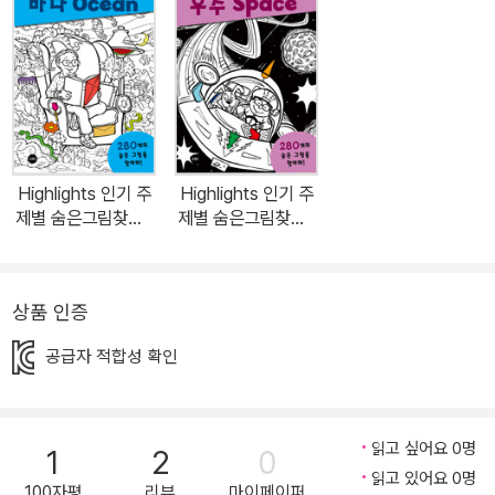
적인 사고능력을 기를 수 있게 해주는 것이 이 책의 가장 큰 장점이자,
전 세계 부모들이 이 책을 선택한 이유이다. 어린이· 아동서 왜 하이라
이츠를 선택해야 할까? 지난 70년간 아이들의 자아실현을 위한 최고
의 제품 개발에 주력해온 하이라이츠는 ‘즐겁게 재능계발하기’ 라는
철학을 바탕으로 즐거움을 주는 이야기와 탐구심을 키워주는 그림,
흥미진진한 활동을 포함한 어린이· 아동서를 출간해왔다. 하이라이츠
Highlights 인기 주
Highlights 인기 주
는 아이들이 세상에서 가장 중요한 사람들이라는 생각으로 다양한 어
제별 숨은그림찾기 :
제별 숨은그림찾기 :
린이 책을 출간하여 아이들이 기본적인 소양과 지식을 쌓고 창의력과
바다 (Ocean) (특별
우주 (Space) (특별
보급판)
보급판)
사고력, 추론하는 능력 등을 키울 수 있도록 돕고 있다. 아이들이 독서
를 통해 다른 존재에 대한 세심한 관심과 높은 이상, 존귀한 삶의 방식
상품 인증
을 배울 수 있도록 기획ㆍ출간된 하이라이츠의 어린이· 아동서들은
공급자 적합성 확인
세계 각국 부모들과 아이들의 사랑을 받고 있다. 시각적 인지능력과
창의적 사고능력을 계발하고 관찰력과 집중력 향상시켜 자기 주도적
학습습관을 길러주는 책! 전 세계 부모들이 선택하고, 아이들이 즐거
읽고 싶어요 0명
1
2
0
워하는 선호도 높은 주제만을 선별하여 만든 《인기 주제별 숨은그림
읽고 있어요 0명
찾기 스포츠(Sports)》 특별보급판은 70년 전통을 이어온 아동서 출
100자평
리뷰
마이페이퍼