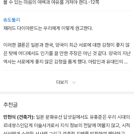
볼 수 있는 마음의 여백과 여유를 가져야 한다.-12쪽
송도둘리
재러드 다이아몬드는 우리에게 이렇게 권고한다.
이러한 결론은 일본과 한국, 양국이 최근 서로에 대한 감정이 좋지 않
은 탓에 어디에서도 인기를 끌 만한 주장은 아닌 것 같다. 양국의 지난
역사는 서로에게 좋지 않은 감정을 품게 했다. 아랍인과 유대인의 경
우처럼 한국인과 일본인은 같은 피를 나누었으면서도 오랜 시간 서로
에 대한 적의를 키워왔다. (…) 한국인과 일본인은 수긍하기 힘들겠지
더보기
만, 그들은 성장기를 함께 보낸 쌍둥이 형제와도 같다. 동아시아의 정
치적 미래는 양국이 고대에 쌓았던 유대를 성공적으로 재발견할 수
있는가에 달려 있다 해도 과언이 아니다.-58쪽
추천글
민현식 (건축가):
일본 문화유산 답삿길에서도 유홍준은 우리 시대의
르네쌍스인답게 미술사가로서 지식 정보의 전달에 머물지 않고, 시적
상상력과 소설적 서사력 그리고 건축적 지혜를 발휘하여 판단하고 해