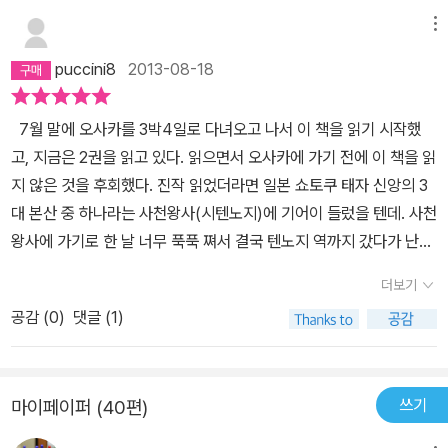
궐), 북정도호부(준가르)를 설치하고 있었고, 모두 6도호부라 부른다
있는가 하면 싸도 안 사는 것이 있고, 심지어는 거저 줘도 안 가져가는
아침식사를 먹었다. 답사의 마지막 날이라서 그런지 온천 한 방울, 밥
대한 관심이 있을 때 진정한 교류가 이루어지는 것이다. P.163 안목
가 이야기한 임진왜란은 방어에 성공한 조선의 승리다 라는 저자의
(http://zh.wikipedia.org/wiki/%E9%83%BD%E8%AD%B
메뉴
것까지 생긴다. 그게 안목이다. 외국 문물이 들어올 때 꼭 좋은 것만
알 한 알에도 아쉽기만 하다. 짐을 챙겨 로비에서 차를 기다리는 동안
을 기르는 가장 좋은 방법 중 하나가 바로 상대평가이다. 그 상대평가
의견에 대하여 신선한 사고의 전환이라고 느꼈다. 규슈는 왜구의 본
7%E5%BA%9C). 저자는 중국이 한국과 베트남만을 특별히 경계
들어오지는 않는다. 서양문물이 들어올 때 몹쓸 성병인 매독도 같이
이제야 친해진 사람들과 기념사진을 찍기에 여념이 없다. 흐린 날씨
puccini8
2013-08-18
는 예술적 안목으로 할 수도 있으나 값으로 할 수도 있다. 본래 미술품
고장이고 요즘 알게된 신장의 야망이라는 일본 게임에서 내가 선택한
하고 있었다는 주장을 하기 위하여 다소 부정확한 서술을 하고 있는
들어왔다고 한다. 그래서 매독을 일명 나가사키 디지즈 (Nagasaki d
가 답사의 마지막 날을 아쉬워하는 내 마음 같다. 답사의 마지막 장소
을 보는 눈에는 세 가지가 있다. 학(學)으로 보는 눈, 멋으로 보는 눈,
시마즈 가문의 시마즈 요시히로가 임진왜란에 참가했다는 사실을 알
것이다.
isease)라고도 한단다. 나가사키에 떨어진 원자폭탄 역시 서양문물
는 다자이후 미즈키 수성과 덴만궁이다. 미즈키 수성은 백촌강 전투
7월 말에 오사카를 3박4일로 다녀오고 나서 이 책을 읽기 시작했
그리고 값으로 보는 눈이다. P.173 우리처럼 개념없이 플라스틱 그릇
게 되었고 책과 게임 그리고 역사에 보다 색다른 흥미를 갖게되었다.
이 아니고 무엇이겠는가. 가고시마의 옛 지명은 사쓰마이다. 가고시
에서 패한 후 일본으로 망명한 백제인들이 신라와 당의 침입에 대비
고, 지금은 2권을 읽고 있다. 읽으면서 오사카에 가기 전에 이 책을 읽
에 아무렇게나 내놓은 문화, 자신의 집에서 사용하는 그릇이 어떤 그
꾸준히 관심을 갖고 이런 기회를 갖고 나의 생각을 정리하는 것이 앞
마의 모든 역사적 영광은 사쓰마번을 다스려온 시마즈 가문에서 나왔
해 쌓은 성이다. 동문의 기초석이 발견되지 않았다면 알 수 없었다고
지 않은 것을 후회했다. 진작 읽었더라면 일본 쇼토쿠 태자 신앙의 3
릇인지도 모르면서 밥을 먹는 문화에서는 생활도자가 발전할 수 없
으로 나의 할 일이라 생각된다.
다. 시마즈가는 오랜 역사를 지닌 막강한 다이묘였다. 16세기 막번 체
하는데 지금 우리가 볼 수 있는 것은 황량한 성터뿐이다. 성터 언덕에
대 본산 중 하나라는 사천왕사(시텐노지)에 기어이 들렀을 텐데. 사천
다. P.175 조선에 살 때 이들은 지방가마의 도공으로 천민이었다. 이
제로 들어가면 1만석 이상의 영지를 가진 영주에게 다이묘라는 호칭
올라 그 옛날 백제인들은 어떤 마음으로 이 성을 쌓았을까 하는 마음
왕사에 가기로 한 날 너무 푹푹 쪄서 결국 텐노지 역까지 갔다가 난바
들은 도자기만 만드는 것이 아니라 농사도 지어야 했고, 각종 역에 나
이 붙여졌는데 이때 약 200명의 다이묘가 있었다고 한다. 대부분의
속 의문은 지금의 성터를 바라보며 느껴지는 내 마음과 같지 않았을
로 갔다. 조금만 더 가면 있는 절을 놔 두고 말이다. 사람들 북적이는
가 일도 해야 했다. 하지만 일본에 와서 이들은 도자기 기술자, 즉 장
더보기
다이묘는 몇만석 정도를 소유했으며 10만석이 넘으면 큰 소리를 쳤
까? 여건이 된다면 수성과 연결된 오노성(대야성)을 방문하고 싶은
오사카 난바가 유서 깊은 곳임도 책을 읽고 알았다. 비록 아쉽기는 하
인으로서 대접을 받았다. 그들이 상대한 것은 번주라는 지방 최고통
는데 시마즈 가문은 무려 73만석으로 일본에서 둘째로 넓은 영지를
공감 (
0
)
댓글 (1)
데 일정에 포함되지 않아 다음번을 기약할 수밖에 없다. 친절하시지
지만, 이 책 덕분에 오사카에서의 경험이 의미를 얻게 되었다. 오사카
치자들이었다. P.181 우리 같은 사람이 이 한적하고 외진 곳까지 답
갖고 있었다. 당시 쇼군가는 400만석이었고 ,천황이 쇼군에게 봉록
만 정해진 일정만 수행하는 운전기사분의 칼 같은 성정이 야속하기만
성의 천수각이 뭔지도 알게 되었고. 유홍준 전 문화재청장의 문화유
사와 여행을 가게 하는 것은 역시 일본의 저력이고 문화 능력이다. P.
형식으로 받는 것이 1만석이었다고 한다.
하다.
다자이후 덴만궁 이제답사의 마지막 대미를 장식할 덴만궁이
산답사기 시리즈는 나올 때마다 고마움을 느끼게 한다. 풍부한 지식,
191 규슈 북부를 답사할 때 내가 거점 도시로 삼는 곳은 다케오시이
다. 이제까지 우리가 답사한 곳은 그리 유명한 관광지가 아니기에 한
쓰기
마이페이퍼 (40편)
유려한 문체, 건강한 관점을 갖춘 책을 읽는 것이 즐겁고, 이분과 동시
다. 다케오에서는 내가 가고자 하는 모든 도시들을 한 시간 안에 갈 수
산 했는데, 이곳은 일본 내에서도 유명한 관광지라 사람들이 북적댄
대인이라는 것이 기쁘다. 이번에 나온 책 덕분에 일본 역사에 대해 얕
있다. 동쪽으로는 후쿠오카, 서쪽으로는 아리타와 이마리, 북쪽으로