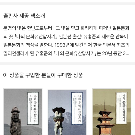
셔너 등을 지냈다. 1985년부터 2000년까지 서울과 대구에서 ‘젊은
이를 위한 한국미술사’ 공개강좌를 10여 차례 갖고 한국문화유산답
출판사 제공 책소개
사회 대표를 맡았다. 영남대학교 교수 및 박물관장, 명지대학교 교수
문명의 빛은 한반도로부터 ! 그 빛을 딛고 화려하게 피어난 일본문화
및 문화예술 대학원장과 석좌교수, 문화재청장을 역임했고 현재 국립
의 꽃 『나의 문화유산답사기』 일본편 출간! 유홍준의 새로운 안목이
중앙박물관 관장으로 있다. 미술사 저술로 《모두를 위한 한국미술
일본문화의 핵심을 말한다. 1993년에 발간되어 한국 인문서 최초의
사》, 《외국인을 위한 한국미술사》, 《안목》, 《명작순례》, 《국보순례》,
밀리언셀러가 된 유홍준의 『나의 문화유산답사기』는 20년 동안 330
《유홍준의 한국미술사 강의》(전 6권), 《겸재 정선》, 《추사 김정희》,
만 독자의 사랑을 받아온 문화기행서이다. 저자 유홍준이 이번에는
《조선시대 화론 연구》, 《화인열전》, 《완당평전》, 평론집으로 《80년
‘일본 속의 한국문화’와 ‘일본문화의 정수’를 찾아 일본으로 떠난다. 2
대 미술의 현장과 작가들》, 《다시, 현실과 전통의 지평에서》, 《정직한
이 상품을 구입한 분들이 구매한 상품
013년 7월 출간되는 일본편은 1권 ‘규슈’ 편과 2권 ‘아스카·나라’ 편
관객》, 답사기로 《나의 문화유산 답사기》 시리즈, 《국토박물관 순례》
으로 구성된다. 그동안 한일 관계에서 주요한 주제였던 과거사 문제
등이 있다. 간행물윤리위 출판저작상(1998), 제18회 만해문학상(2
를 문화사적으로 접근해보려는 저자의 노력은 한일 양국이 문화적으
003) 등을 수상했다.
로 영향을 주고받은 흔적을 일본문화 속에서 찾는 데에서 시작한다. 1
권 규슈 편 ‘빛은 한반도로부터’에서는 일본이 고대문화를 이룩하는
데 한반도 도래인이 전해준 문명의 영향, 조선 도공들이 일본에 터를
잡고 눈부신 자기 문화를 만들어낸 감동적인 이야기를 역사적인 흐름