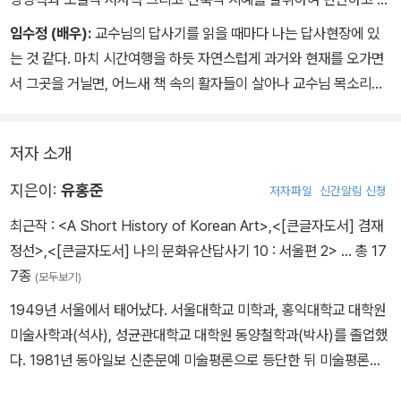
석한다. 법륭사 서원가람 회랑의 오묘한 공간감이 다름 아닌 ‘창살의
임수정 (배우):
교수님의 답사기를 읽을 때마다 나는 답사현장에 있
디테일’에 비롯하고 있음을 밝히면서, ‘신은 디테일에 깃든다’라는 건
는 것 같다. 마치 시간여행을 하듯 자연스럽게 과거와 현재를 오가면
축가 미스 반 데어 로에의 아포리즘에 그는 ‘명작은 디테일이 아름답
서 그곳을 거닐면, 어느새 책 속의 활자들이 살아나 교수님 목소리로
다’로 화답하며, 우리에게 그곳의 시각적 리듬을 듣게 하고 인간적 체
들리고 나의 두 눈은 카메라 렌즈처럼 사진 속 문화유산을 바라본다.
취를 맡게 한다.
때론 그곳의 냄새와 공기도 느끼며! 책 읽기의 재미를 넘는 감동에서
이렇듯 유홍준 사유의 종착은 항상 ‘인간’이다. 더욱이 그 인간은 추상
저자 소개
마지막 책장을 덮고 난 후에 남는 깨달음까지. 그곳이 국내든 일본이
화된 이상형이라기보다 따뜻함이 넘치는 인간이기 때문에 그는 천년
든 우리 문화유산이 있는 곳이면 함께 존재하는 답사기가 나는 참 고
지은이:
유홍준
저자파일
신간알림 신청
전의 문화유산들이 ‘지금, 우리’ 앞에 생명을 가지고 다가서게 한다.
맙다.
최근작 :
<A Short History of Korean Art>
,
<[큰글자도서] 겸재
정선>
,
<[큰글자도서] 나의 문화유산답사기 10 : 서울편 2>
… 총 17
7종
(모두보기)
1949년 서울에서 태어났다. 서울대학교 미학과, 홍익대학교 대학원
미술사학과(석사), 성균관대학교 대학원 동양철학과(박사)를 졸업했
다. 1981년 동아일보 신춘문예 미술평론으로 등단한 뒤 미술평론가
로 활동하며 민족미술인협의회 공동대표, 제1회 광주비엔날레 커미