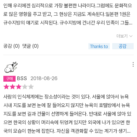
도 바람직한 한일관계를 위해 문화적 교류를 강조하고 있는 책이었
평이 조선에서 끌려온 뒤 이곳에서 자기를 생산했다. 첫 행선지는 이
인해 우리에겐 심리적으로 가장 불편한 나라이다.그럼에도 문화적으
은 것을 보아도 '우리 같으면'하는 소리가 절로 나온다. P.064 방향
다. 언젠가는 이 책을 들고 규슈를 다시 한 번 가 보고 싶다는 생각이
즈미야먀의 자석장이다. 차에서 내리니 선인 도공의 비가 보인다. 이
로 많은 영향을 주고 받고, 그 현상은 지금도 계속된다.일본편 1권은
감각을 갖고 가는 것과 그러지 않는 것, 지금 지나가는 도시와 마을 이
들었다. 그때는 나고야(名護屋, 사가현)성이나 가라쓰, 이마리 등에
비는 아리타 자기의 발전을 위해 수고한 도공 선조들을 기리며 아리
규수지방의 얘기로 시작된다. 규수지방에 건너간 우리 민족이 그들의
름을 손가락으로 짚으면서 사는 것과 그러지 않는 것은 여행의 밀도
도 가 봐야겠다. 도자기를 살 경제적 여력은 있을지 모르겠지만 말이
타야키 창업 350년을 맞아 설치되었다고 한다. 바로 옆이 자석장인
문화와 농업에 끼친 영향과 백제인들이 끼친 영향. 그리고 잘 몰랐던
에 엄청난 차이가 있다. P.072 혼마루에는 천수각이라는 높은 건물
다. 단순히 문화유산에 대한 설명뿐 아니라, 답사 과정에 대한 여러 에
더보기
데, 책에서 사진으로 본 것은 작아보였는데 생각보다 규모가 크다. 이
역사의 하나인 임진왜란때 피랍되어그곳에 정착하게된 도공들의 역
이 세워진다. 천수각을 성 중의 성이라 할 수 있다. 외성이 순차적으로
피소드들도 책 곳곳에 드러나 있다. 답사에서 일본 가요인 '황성의
삼평이 이곳에서 백토를 발견하고 얼마나 기뻤을지 알만하다. 자석
공감 (
0
)
댓글 (0)
사를 이야기한다.특히 도공들이 이룩하고 일본도자기사에 끼친 지대
무너지면 마지막으로 항거할 수 있는 구조로 되어 있다. P.091 무령
달'을 부른 이야기나, 차를 마시다 갈 곳을 못 간 이야기들 말이다. 이
장 바로 옆에는 석장신사(고려 신사라고도 부른다)가 있다. 자석장이
한 영향과 그들과 그들의 후손들이 겪은 파란 만장한 삶은 한편의 감
왕과 왕비 관의 목재가 우리나라에는 없고 일본에는 많이 나는 금송
런 부분을 읽다 보면, '답사'도 꽤 재미있을 것 같다는 생각이 들기는
발견된 후 도공과 광산 석공이 세운 마을 신사이다. 고려신 이라는 글
동적인 대하소설같은 느낌을 받았다.마지막 부록의 일본 고대사에 대
이라는 것은 식물학자인 박상진 경북대 명예교수가 밝혀낸 것이
메뉴
한다. 답사 중의 소소한 일화들이 <나의 문화유산답사기> 시리즈의
씨가 새겨진 돌과 고려견이 있다. 이곳에는 이삼평의 조각상이 있는
한 간략한 정리는 그동안 무지했던 일본사의 큰 흐름을잘 잡아주고
다. P.099 가라쓰는 참으로 아름답고 조용하고 깨끗하고 매력적이고
매력 중 하나일지도 모른다(다른 시리즈를 읽어본 적이 없어 모르겠
BSS
2018-08-26
데 엄청 잘생긴 조각상 이다. 신사를 뒤로 하고 이삼평 묘소로 향한
있다.문화 답사기이면서 역사도 공부 할 수 있어서 독서의 즐거움이
볼거라도 많은 소도시이다. P.102 유물을 직접 확인한 지방의 역사자
지만). 하지만, 전체적으로 보면, 좀 곁가지 이야기가 많다는 생각도
다. 가마터에서 안쪽 깊숙한 공동묘지에 있다. 일본의 신사와 그 묘지
두배가 되었다.이제 일본편 1권의 시작이다. 시작이지만, 앞으로의 여
료관에서든 '한반도에서 온 도래인 마을'이라는 표현까지 쓰고 있으나
든다. 그런데 본문이 아닌 부록이어서 저자가 신경을 덜 썼던 것일
사람의 인식체계에는 장소성이라는 것이 있다. 서울에 앉아서 뉴욕
문화가 익숙하지 않지만 이삼평의 묘소를 보고 있자니 외국에서 끌려
정에 대한 기대감에 일본을 여행하는 것처럼 설레임이 느껴졌다.
중앙에선 좀처럼 그런 표현을 하지 않는다. 이건 언필칭 중앙에 있다
까? 동아시아의 조공질서에 대해 설명한 다음 문단에는 옥의 티가 있
시내 지도를 보면 눈에 잘 들어오지 않지만 뉴욕의 호텔방에서 뉴욕
온 사람에게 출신에 상관없이 그 능력을 존중하고 이런 후한 대접을
는 일본 학자들이 정말로 잘못하는 것으로, 사실이 아니라 관념으로
다. 중국이 조공만으로 안심하지 못한 곳은 조선과 베트남이었다. 그
지도를 보면 길과 건물이 선명하게 들어온다. 반대로 서울에 앉아 있
해 주는 일본의 모습에 적잖이 감동을 느낄 수밖에 없다.
다음은
세상을 보는 태도에 다름아니다. P.104 일본의 성은 천수각으로 위
래서 한때 한나라는 한반도와의 경계에 한사군(漢四郡)을 설치했고
으면 한국의 상황이 머리속에 뒤엉켜 있지만 외국에 나가 있으면 한
덴구다니 가마터다. 자석장과 마찬가지로 책에서 본 사진과는 많이
세를 보여주는 외관에만 치중해서 그 안은 크게 볼 것이 없다. 너절한
광둥성과 베트남 지역에 한구군(漢九郡)을 설치했었다. 668년 고
국의 모습이 한눈에 잡힌다. 자신을 객관화할 수 있는 계기가 생기는
다르다. 실로 엄청난 규모이다. 그 규모만큼 엄청난 양의 자기를 생산
유물이나 사진 패널을 늘어놓았을 뿐 성안은 전망대 이상의 의미가