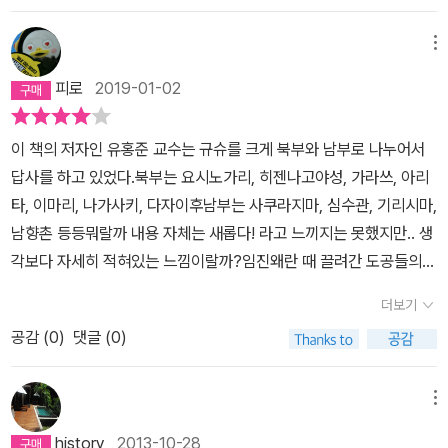
서 온 진짜 뛰어난 도공은 현재까지 한 명도 알려진 바 없다. 일본에
탄을 건너오는 연락선을 타고 오는것도 또 다른 재미일 것같다. 히젠
이 기본이고 목적지 못지않게 중요한 것이 가는 과정인데 차 안에서
끌려온 이들은 조선시대 지방 가마의 도공들이었다. (중략) 그때나 지
나고야성의 강한 바람에 등 떠밀리듯 하산한 뒤 단체사진 한 컷 찍고
잘 수는 없는 노릇이다.' '서로가 서로의 문화에 대한 관심이 있을 때
메뉴
금이나 우리는 도자기에 대해 거의 무관심하다. 고려청자, 조선백자,
숙소로 출발~!!
★2일차이마리 도자기 마을 - 아리타(도산신사,
진정한 교류가 이루어지는 것이다.' 페이지마다 공감이 가는 말들이
조선 분청사기가 뛰어나다는 주장만 했지 생활 속에서 그것을 즐기지
피로
2019-01-02
이삼평비, 이즈미야마 자석장, 고려신사, 이삼평 묘소, 덴구다니 가마
가득하다. 최근에 5월에 규슈 지역 여행을 했다. 나가사키에서 다케
않고 있다. 그러나 조선 도자의 가치를 일본인들은 일찍이 알아챘고
터, 백파선비, 규슈도자 문화관)
이마리 도자기 마을 어제의 빡빡한
오, 아리타를 거쳐 후쿠오카를 가는 길에 열심히 풍광을 구경하고 사
그것을 생활 속에서 마냥 즐기고 있다. 우리는 고유기술을 갖고 있었
이 책의 저자인 유홍준 교수는 규슈를 크게 북부와 남부로 나누어서
일정으로 이마리 도자기 마을은 이틀째 아침 일찍 출발했다. 이 마을
진을 찍었는데 특이한 산이 있어서 사진에 담아두었다. 알고보니 다
지만 그것을 활용할 줄 몰랐고, 일본은 그 고유기술을 통째로 가져가
답사를 하고 있었다.북부는 요시노가리, 히젠나고야성, 가라쓰, 아리
은 나베시마 가마가 있던 곳으로 폐번치현이 된 이후에도 아직 30여
케오의 유명한 산인 미후네산이었다. 처음에 몰랐다가 책을 보고 알
자신들의 위대한 도자기 문화를 만들어냈던 것이다. 반성할 대상은
타, 이마리, 나가사키, 다자이후남부는 사쿠라지마, 심수관, 기리시마,
개의 가마가 남아 그 명맥을 이어오고 있다. 산을 뒤로 두고 작게 형성
아서 무척 즐거운 경험을 했다. '이 덴만궁의 야키모치를 먹다보면,
우리 자신에 있다. (123) 또한, 도공들의 생활상에 대해서도 색다른
남향촌 등등뭐랄까 내용 자체는 새롭다! 라고 느끼지는 못했지만.. 생
된 마을이 꼭 동화속에 나오는 마을 같다. 마을입구며 다리며 심지어
명소엔 전설이 담긴 맛있는 과자나 음식이 있음으로 해서 더욱 정감
관점을 제시하고 있다. 우리는 막연히 생각하기를 일본에 온 도공들
각보다 자세히 적혀있는 느낌이랄까?임진왜란 때 끌려간 도공들의
화장실 까지 도자기로 장식되어 있다. 이른 아침이라 마을이 조용하
이 생긴다는 것을 알 수 있다. ... 우리나라 관광지도 이것저것 다 차려
은 왜놈들에게 포로로 끌려가 이국땅에서 도자기를 굽는 고된 일에
이름을 최대한 기억하려는 모습이 바로 그랬다. 내가 알고있던 이삼
다. 작은 길을 따라 오르니 어디서 작고 귀여운 종소리가 들린다. 저절
놓지 말고 비록 전설이 없더라도 그곳 특산에 맞는 진미의 간식거리
더보기
노예처럼 사역되었고 고향이 그리워도 영원히 돌아오지 못한 불쌍한
평, 심수관, 백파선, 박평의 말고도 다른 도공의 이름이 실려있었다.이
로 울리는 종이다. 뒤에는 물따라 흐르는 이름 모를 통나무가 물이 다
로 사람을 불러모으면 좋겠다는 생각이 일어난다.' 분명 우리는 좋은
인생이라고 깊은 동정을 보내곤 한다. 그러나 그 실상엔 다른 면이 있
공감 (
0
)
댓글 (0)
미 일본 땅에 20년 가까이 정착한 상태에서 귀국한다는 것은 정부의
차면 내려갔다 올라갔다는 반복하는데 운치 있다. 부지런한 주인장이
자원과 천혜의 관광지를 가지고 있지만 관광지란 그것만으로는 부족
었다. 조선에 살 때 이들은 지방가마의 도공으로 천민이었다. 이들은
생각처럼 쉬운 일이 아니었다. 포로였다가 귀국한 다음 자신들이 받
운영하는 가게에 들러 어여쁜 도자기들을 보니 눈이 호강한다. 한국
한 것이 사실이다. 유홍준 교수의 말대로 '관광객의 주머니를 터는 것
도자기만 만드는 것이 아니라 농사도 지어야 했고, 각종 역(役)에 나
게될 처우에 대해서 확신이 없기도 했던 모양이다.-178p임진왜란의
의 도자기와는 또 다른 멋이 있다. 아기자기한 것에서부터 아주 큼지
메뉴
도 문화 능력' 이다. 우리는 이 부분이 아직은 조금 부족하다. 일본에
가 일도 해야 했다. 하지만 일본에 와서 이들은 도자기 기술자, 즉 장
다른 이름은 도자기 전쟁, 당시 일본 장수들은 수 많은 도공들을 사로
막한 장식물까지 답사객의 눈을 떼지 못하게 만든다. 여기저기서 자
도 그대로 번역되어 출판될 예정이라고 하니 더욱 기대가 크다. 일본
history
2013-10-28