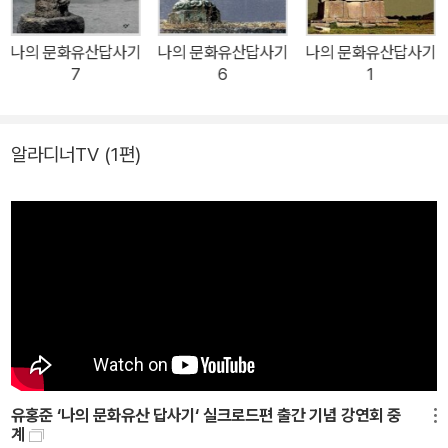
에 따라 답사한다. 2권 아스카·나라 편 ‘아스카 들판에 백제꽃이 피었
습니다’는 아스카와 나라 지역에 위치한 주요한 옛 절을 답사하면서
나의 문화유산답사기
나의 문화유산답사기
나의 문화유산답사기
한반도와 일본문화의 친연성과 영향 관계, 그리고 자생적으로 꽃피운
7
6
1
일본문화의 미학을 돌아본다. 미술사와 문화유산에 대해 조예가 깊은
저자는 한국과 일본의 일방적인 역사 인식이나 콤플렉스를 벗어던지
고 쌍방적인 시각, 더 나아가 동아시아적인 시각으로 역사를 파악하
알라디너TV
(1편)
는 것이 미래 지향적인 시각이라는 주장을 펼친다. 저자 유홍준은 한
반도가 일본문화에 끼친 영향뿐 아니라 그뒤에 일본 스스로 이룩한
일본문화의 우수성에 대한 긍정적인 평가도 아끼지 않으면서 문화란
상호 교류하고 이동함으로써 더욱 발전한다는 사실을 일깨운다.
유홍준 ‘나의 문화유산 답사기‘ 실크로드편 출간 기념 강연회 중
메뉴
계