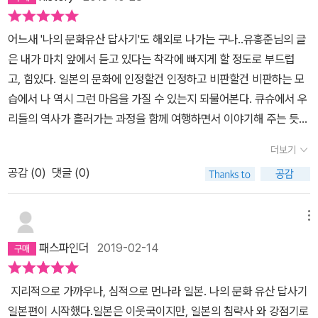
인으로서 대접을 받았다. 그들이 상대한 것은 번주라는 지방 최고통
잡아갔다. 포로로 잡혀갔던 도공들은 임란이 끝난 직후 까지만해도
기를 데려가 달라고 어여쁜 자태를 뽐내고 있지만 그 몸값이 너무 비
인들은 이 책을 읽고 어떤 후기를 남길 것인지 사뭇 궁금하다. 일본에
치자들이었다. (중략) 사쓰마 번주는 조선 도공에게 사농공상에서 사
머나먼 타향에서 힘든 시간을 보냈다. 하지만 전쟁이 끝난 후 일본 정
싸 눈에만 담아 두고 온 것이 내내 아쉽다. 저 멀리 도공무연탑이 보인
서 이어령 선생의 <축소 지향의 일본인> 이후 가장 화제가 되는 책이
어느새 '나의 문화유산 답사기'도 해외로 나가는 구나..유홍준님의 글
(士), 일본의 사무라이(侍)와 같은 신분을 제공했다. 국내에서는 도
치도 안정화가 될 무렵, 포로로 잡혀간 도공들이 빛을 보기 시작했다.
다. 가까이 가서 책에 나온 그대로 사진을 찍고 이곳에서 고향을 그리
되지 않을까 한다. 규슈를 여행한다면 꼭 이 책을 보고 여행을 가자.
은 내가 마치 앞에서 듣고 있다는 착각에 빠지게 할 정도로 부드럽
저히 상상도 못하던 대접이었다. 그래서 이들은 아예 일본 성(姓)으
많은 도공들이 터를 잡았던 사쓰마번에서는 도공들을 사무라이 계급
워하며 도자기를 만들고 이름 없이 사라져 갔던 그들에게 편안한 안
전에는 보이지 않던 새로운 인식의 세계가 펼쳐질 것이다. < 인상깊
고, 힘있다. 일본의 문화에 인정할건 인정하고 비판할건 비판하는 모
로 바꾸고 일본인으로 살아갔던 것이다. 그 후손들은 더이상 조선인
과 동일 대우를 해주며 지원해주었다.조선에서의 그들은 도자기를 구
식이 있기를 조용히 빌어본다.
도자기 마을을 뒤로 하고 아리타
은 대목 > P.009 일본의 고대문명이 한반도로부터 강력한 영향을
습에서 나 역시 그런 마음을 가질 수 있는지 되물어본다. 큐슈에서 우
이 아니다. 다만 '한국계 일본인'으로 대를 이어 살아가는 것이다. (17
우면서도 온갖 부역을 했어야 하는 천대 받는 아무개였는데 일본에서
로 가는 길목에 잠시 차를 상생교에 세워두었다.이곳은 아리타의 도
받았다는 것은 엄연한 사실이다. P.009 다행히도 일본에는 양심적인
리들의 역사가 흘러가는 과정을 함께 여행하면서 이야기해 주는 듯하
5) 물론 저자는 조선의 산하와 닮은 마을에 정착한 일화나 일본인들
는 그들을 장인으로써 대우를 해주기 시작한것이다. 그런 상황에서
자기가 유럽으로 수출되던 곳이기에 이국적인 분위기가 있다. 초입에
핮가가 많다. 한일 문명 교류사를 객관적 시각에서 보면서 도래인의
다. 사진이 컬러풀한 것이 인상적이다. 해외답사, 직장인이 된 이후
의 텃세에 시달린 일화 등, 고향을 잃은 도공들의 애환에 대해서도 상
조선 정부가 고향으로 돌아와라! 한들 누가 가겠는가 ? 돌아가는 그
는 네덜란드 상인의 주문으로 아리타에서 도자기로 만들었다는 술독
더보기
역할에 대해 구체적으로 언급하는 저서도 많다. 그렇게 사실을 사실
기회가 되면 언제나 가고자 하였지만, 여행사 상품으론 무언가 부족
세히 저술하고 있다. 그런데 단순히 민족주의적 관점에서 일본이 도
순간 그들은 다시 모진 일을 감내해야하는 아무개가 되는 것인데. 그
을 타고 있는 인물상의 복제품이 보인다. 날씨 좋은 날에 그 옛날 우리
로 말할 줄 아는 학자가 있다는 것이 일본문화의 힘이기도 하다. P.0
공감 (
0
)
댓글 (0)
함이 가득하다.일반인도 함께 할 수 있는 쇼핑끼 싸악 뺀 해외답사
공들을 납치해 가 도자기 기술을 자신의 것으로 만든 것을 규탄한 데
들은 그렇게 일본에 남아서 도자기를 빚었고, 그 도자기는 서양에 곳
도공들이 만든 도자기를 일본에서 수출하고 있었다고 상상을 하니 조
27 요시노가리 유적지에 가면 우리 청동기시대가 다시 보일 것이고,
를 구상하는 대학이나 여행사가 있었으면 좋겠다. 내가 함 해볼 까도
에 그치지 않고, 일본이 조선의 도자기 기술을 나름의 방식으로 발전
곳에 널리 알려지며 명품으로 자리잡았다.다른 단락은 감정의 동요가
금은 씁쓸하기도 하다. 지금의 일본 도자기는 조선의 도공이 만들어
다자이후의 수성에 가면 백제 부흥의 몸부림이 얼마나 치열했던가를
생각되지만, 아직 실력이 미약하고 미려하여~~~^^하루만에,,,,단숨
시켰고, 그 배경에는 도공들의 장인정신을 존중했다는 사실을 지적하
메뉴
없었지만, 임진왜란과 관련된 이야기는 읽으면 읽을수록 조선이라는
놓은 것이나 다름없는데, 우리는 그동안 무얼 했단 말인가?
아리타
새삼 알게 될 것이며, 가라쓰 아리타 가고시마로 가면 조선 도자기가
에,,,한칼에,,,, 한권을 해치우고, 2권으로 넘어간다. 2013. 10. 28
고 있다는 점이 신선했다. 저자는 민족주의적 관점에서 일본 문화유
나라의 무능력함에, 한 치앞을 바라보지 못하는 조선에 치를 떨게 되
(이즈미야마 자석장, 석장신사(고려신사), 이삼평비, 덴구다니 가마
패스파인더
2019-02-14
얼마나 위대했던가를 확인할 수 있을 것이다. P.027 거기에다 일본
산을 보는 것이 아닐까 하는 우려가 있었는데, 인용한 문단에서 드러
었다. ※본 리뷰는 본인의 개인 블로그에도 등록되었습니다.
터, 도산신사, 백파선비, 규슈도자 문화관) 아쉬움과 뒤로하고 향한
여행은 여느 외국 여행과 달리 매사를 우리와 비교하게 만든다. 차창
나듯이 일본에 대해서도 균형잡힌 시각으로 칭찬할 만한 점은 칭찬하
곳은 일본자기의 고장 아리타이다. 쿠로카미산(흑발산)이라는 산속
지리적으로 가까우나, 심적으로 먼나라 일본. 나의 문화 유산 답사기
밖을 보다가도, 길을 가다가도, 우적지 가겟방에 들어가서도, 차려놓
겠다는 공정한 관점이 드러나 있는 것이 인상적이었다. 전체적으로
에 자리 잡고 있는 작은 마을이며 자기의 시조로 추앙받고 있는 이삼
일본편이 시작했다.일본은 이웃국이지만, 일본의 침략사 와 강점기로
은 음식상을 보아도, 건물을 보아도, 불상을 보아도, 유적지 정비해놓