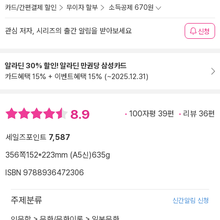
카드/간편결제 할인
무이자 할부
소득공제 670원
관심 저자, 시리즈의 출간 알림을 받아보세요
신청
알라딘 30% 할인! 알라딘 만권당 삼성카드
카드혜택 15% + 이벤트혜택 15% (~2025.12.31)
8.9
100자평 39편
리뷰 36편
세일즈포인트
7,587
356쪽
152*223mm (A5신)
635g
ISBN 9788936472306
주제분류
신간알림 신청
인문학
>
문화/문화이론
>
일본문화