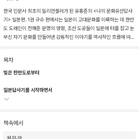
한국 인문서 최초의 밀리언셀러가 된 유홍준의 <나의 문화유산답사
기> 일본편. 1권 규슈 편에서는 일본이 고대문화를 이룩하는 데 한반
도 도래인이 전해준 문명의 영향, 조선 도공들이 일본에 터를 잡고 눈
부신 자기 문화를 만들어낸 감동적인 이야기를 역사적인 흐름에 따라
답사한다. 2권 아스카·나라 편에서는 아스카와 나라 지역에 위치한
주요한 옛 절을 답사하면서 한반도와 일본문화의 친연성과 영향 관
목차
계, 그리고 자생적으로 꽃피운 일본문화의 미학을 돌아본다.
빛은 한반도로부터
미술사와 문화유산에 대해 조예가 깊은 저자는 한국과 일본의 일방적
인 역사 인식이나 콤플렉스를 벗어던지고 쌍방적인 시각, 더 나아가
일본답사기를 시작하면서
동아시아적인 시각으로 역사를 파악하는 것이 미래 지향적인 시각이
라는 주장을 펼친다. 저자 유홍준은 한반도가 일본문화에 끼친 영향
뿐 아니라 그뒤에 일본 스스로 이룩한 일본문화의 우수성에 대한 긍
책속에서
정적인 평가도 아끼지 않으면서 문화란 상호 교류하고 이동함으로써
더욱 발전한다는 사실을 일깨우고 있다.