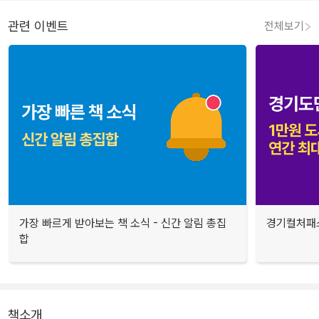
관련 이벤트
전체보기
가장 빠르게 받아보는 책 소식 - 신간 알림 총집
경기컬처패스
합
책소개