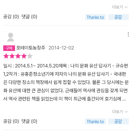
구려 멸망 직후 당나라는 평양에 안동도호부를 설치했고, 비슷한 시
것이다. 신사의 주 건물은 본전입니다. 본전은 신전이라고도 합ㄴ디
했을 것이다. 꼭대기에 올라 바라보니 이곳에서 자기를 굽고 있을 도
없다. 그래서 나는 오사카성 외에는 시간이 아까워 들어가지 않고 밖
더보기
기인 679년에 하노이에는 안남도호부를 두었다. 동쪽과 남쪽만 안정
ㅏ. 여기는 신령을 모시는 곳으로 보통 신관만 들어갈 수 있습니다. 그
공들의 모습이 눈에 선하다.
다음 장소는 도산신사다. 이삼평의 묘
에서 풍광과 경관만 즐기곤 한다. P.106 본래 명작이라고 불리는 것
시키면 나머지는 큰 문제가 없었던 것이다. 결국 조선과 베트남은 중
공감 (
0
)
댓글 (0)
리고 신사의 규모에 따라 부속건물이 배치되는데 기도하는 공간인 배
과 그리 멀지 않은 곳에 위치해 있다. 도산신사는 1658년에 세워졌
에는 세 가지 필요조건이 있다. 하나는 최고의 기술, 둘째는 최고의 정
국의 조공이라는 외교적 형식에 응하면서 독립국가로 나아갔다. 그
전, 의식무를 추는 신락전, 신사의 관리실인 사무소 등이 있습니다. 아
으며 1971년 아리타 요업 300주년을 기념하여 도자기의 발전의 공
성, 셋째는 최고의 재력이다. 그런점에서 이 다카토리 저택은 명작이
결과 오늘날 중국의 소수민족 중 모국을 갖고 있는 나라는 한국의 조
울러 신사의 본전에 이르는 길에는 반드시 도리이, 고마이누,도로, 데
로자인 이삼평을 도조로 추앙하여 신사에 모셨다.
도자기 상점을
메뉴
고 국가의 중요문화재로 남겨졌다. P.114 우리 도자사 연구도 조선
선족과 베트남의 안남족밖에 없다. (341, 342) 이 부분은 사실과 다
미즈야가 있습니다. 도리이는 신성한 영역을 표시하는 출입문으로 요
구경한 뒤 향한 곳은 백파선 비가 있는 법은사다. 백파선은 이삼평의
도공과 관련해서는 아리타의 이삼평이 만든 백자에 집중되어 있어 가
포테이토농장주
2014-12-02
르다. 중국 55개 소수민족 중 모국을 갖고 있는 민족은 몽골족, 카자
시노가리에서도 많이 보았죠. 우리나라 홍살문과 비슷합니다. 고마이
아내로 96년간 도자기와 함께한 조선 사기장의 대모이다. 드라마 불
라쓰야키를 언급하는 일이 별로 없다. P.122 일본은 우리 도자기 기
흐족, 우즈벡족, 타지크족, 키르기스족, 러시아족이 있다(http://ko.
누는 수호상으로 당사자처럼 생겼는데 한자로 고려견이라고 쓰기도
의 여신 정이가 백파선을 모티브로 제작 되었다고 하니 문근영을 떠
술을 가져다 세계시장을 제패하고 도자기 왕국으로 발전했는데 우리
일시 : 2014.5.1~ 2014.5.20제목 : 나의 문화 유산 답사기 - 규슈편
wikipedia.org/wiki/%EC%A4%91%EA%B5%AD%EC%9D%
하여 고구려에서 영향받았다는 설도 있습니다. 도로는 봉헌으로 세워
올리며 백은사로 향한다. 오호~그런데 법은사를 찾아가다 책의 오류
는 그 원조 격이면서 왜 그러지 못했는가에 대한 한탄이다. P.132 나
1,2작가 : 유홍준청소년기에 저자의 나의 문화 유산 답사기 - 국내편
98_%EB%AF%BC%EC%A1%B1#cite_ref-9). 저자가 '안남
진 석등 또는 청동등을 말하며, 데미즈야는 경배하기 전 손과 입을 씻
도 찾게 되었는데 우리 답사단은 함께 온 출판사 직원분에게 새 책을
는 여행 중 버스에서 잠자는 사람을 이해할 수 없다. 여행은 풍광을 보
은 다양한 장소의 책장에서 쉽게 접할 수 있었다. 물론 그 당시에는 문
족'이라고 부르는 베트남인은 물론 55개 소수민족 중 하나인데, 중국
는 세면대입니다. 그런데 아리타 도산신사는 이 모두를 청화백자로
달라고 귀여운(?) 협박을 해본다. 시간이 많이 지체되어 부랴부랴 규
는 것이 기본이고 목적지 못지않게 중요한 것이 가는 과정인데 차 안
화 유산에 대한 큰 관심이 없었다. 근래들어 역사에 관심을 갖게 되면
에서는 안남족 대신 경(京)족, 월(越)족이라는 명칭으로 부르고 있는
만들어 도자기 고을임을 자랑하고 있습니다. 본래 미술품을 보는 눈
슈 도자기 문화관으로 향했다. 폐관시간이 다 되어 약 30여 분간 제 3
에서 잘 수는 없는 노릇이다. P.137 바쇼라고 아느냐고 했더니 모른
서 역사 관련된 책을 읽었는데 이 책이 최근에 출간되어 호기심에 보
듯하다(http://zh.wikipedia.org/wiki/%E4%BA%AC%E6%9
에는 세 가지가 있다. 학으로 보는 눈, 멋으로 보는 눈, 그리고 값으로
전시실의 유물을 중심으로 살펴보았다. 일본의 다양한 도자기들을 한
다고 한다. 아이쿠라는 것을 아느냐고 물으니 들어보긴 했지만 정확
게 되었다. 국내 문화 유산 보다 더 무지한 일본 문화 유산을 답사기의
7%8F). 또한 이 문단을 보면, 안동도호부와 안남도호부만 존재했던
보는 눈이다. 학으로 보는 것은 배움으로 일깨워지고, 멋으로 보는 것
눈에 살펴볼 수 있기에 일본 도자문화를 눈으로 알고 싶으면 꼭 방문
더보기
히는 모른다고 했다. 조금은 안타까웠다. 그러나 가마닣 생각해보니
형식을 빌어 그들의 역사를 엿볼 수 있었다. 저자는 일본을 욕하기 전
듯한 인상을 받을지도 모르지만 실제로는 그렇지 않다. 당은 두 도호
은 감성의 훈련으로 이루어지며, 값으로 보는 것은 그 두가지 눈에 상
해 보기를 바란다.
★3일차미즈키 수성-다자이후 텐만궁
미즈키
교토대 미술사학과 학생에게 김삿갓을 아느냐, 시조를 아느냐고 물으
공감 (
0
)
댓글 (0)
에 그들을 알아야 안하고 했다. 조정래 선생님의 정글만리를 보고 중
부 외에 안서도호부(타림분지), 안북도호부(외몽골), 선우도호부(돌
대평가까지 곁들인 것이다. 그래서 재력과 관계없이 비싸도 사는 게
수성 새벽같이 일어나 뜨끈한 온천욕을 즐긴 뒤 호텔에서의 마지막
면 아마도 똑같이 모른다고 대답했을 성싶다. 서로가 서로의 문화에
국에 대한 충격을 받은 이후 나는 저자의 의견에 적극 공감한다. 저자