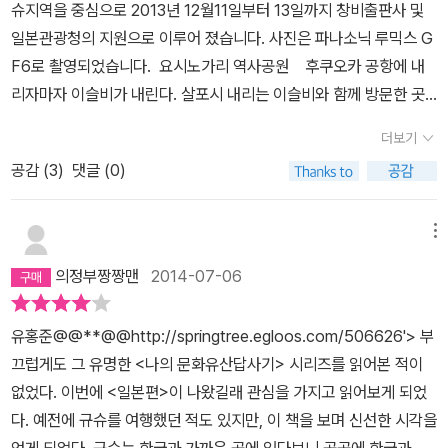
슈지역을 중심으로 2013년 12월11일부터 13일까지 창비출판사 및
일본관광청의 지원으로 이루어 졌습니다. 사진은 파나소닉 루믹스 G
F6로 촬영되었습니다.
요시노가리 역사공원
후쿠오카 공항에 내
리자마자 이슬비가 내린다. 살포시 내리는 이슬비와 함께 방문한 곳
은 야요이시대 유적지를 복원한 사가현의 요시노가리 역사공원이다.
더보기
2300년 전 고조선과 삼한 시대 사람들이 집단 이동해 청동기문명과
공감 (
3
)
댓글 (0)
벼농사를 전해주어 일본의 야요이 시대(기원전3세기부터 기원후 3세
기 까지 600년간)가 열리게 된 현장이다. 입구에는 귀엽게 생긴 이곳
의 마스코트와 큼지막한 토기가 우리를 반겨준다. 공원에 들어서 맨
메뉴
처음 보이는 것이 도리이다. 요시노가리 공원은 3개의 마을에 걸쳐
의정부짱짱맨
2014-07-06
있어 그 규모가 엄청나다. 이 모든 것들이 모두 한반도의 직접적인 영
향을 받았다는데 아주 먼 옛날이지만 자부심이 느껴진다. 오락가락하
유홍준@@**@@http://springtree.egloos.com/506626'> 부
는 비에 제법 불편하기도 했지만 천수각에 올라 광대하게 펼쳐진 공
끄럽게도 그 유명한 <나의 문화유산답사기> 시리즈를 읽어본 적이
원을 보자니 입이 다물어지지 않는다. 왕이 살던 곳, 의식을 치르던 곳
없었다. 이번에 <일본편>이 나왔길래 관심을 가지고 읽어보게 되었
과 옹관묘역 등 공원내 여러곳을 둘러보는데 반갑게도 하늘에 쌍무지
다. 예전에 규슈를 여행했던 적도 있지만, 이 책을 보며 신선한 시각을
개가 뜬다. 아마도 이번 답사는 좋을 것 같다.
공원 내에는 이곳에서