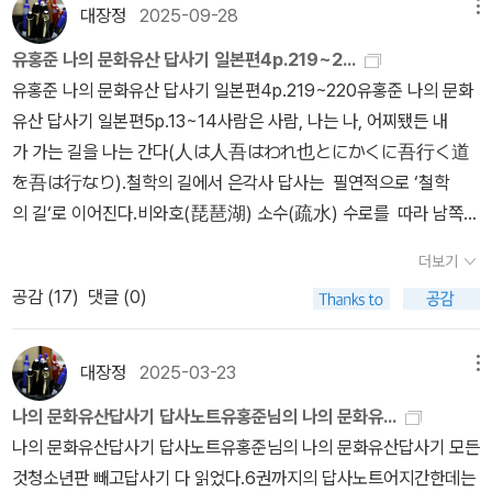
다. 신사까지 올라가는 길목에는 관광 명소답게 먹을거리, 살거리들
대장정
2025-09-28
메뉴
게나마 알게 되었고, 일본 미감의 속을 엿볼 수 있었다. 나아가 일본
는 가라쓰, 남쪽으로는 나가사키와 연결된다. P.193 역사로 보나 평
이 나의 눈과 입을 붙잡는다. 한국 유학생이 파는 카스테라부터 거대
역사서를 읽어 볼 마음도 생겼다. 내가 옆나라 역사에 정말 무지하다
판으로 보자 다케오와 우레시노 온천의 명성은 허명이 아닌 듯싶고
유홍준 나의 문화유산 답사기 일본편4p.219~2...
한(?)키티 인형까지 신사로 가는 내 발까지 붙잡는다. 꼼짝없이 붙들
는 걸 새삼 깨달았다. 다만, 한 가지 지적할 점. 내가 국어선생이라
무엇보다도 벳부나 이부스키 온천처럼 관광객으로 바글거리는 대형
유홍준 나의 문화유산 답사기 일본편4p.219~220유홍준 나의 문화
려 전투적으로(?) 기념품을 사수한다. 덴만궁 초입에는 만지면 복이
그런지 오자가 잊을 만하면 나오는 것이 짜증스러웠다. 1, 2권에서 오
옥장이 아니라서 더 좋은 인상을 각고 있다. P.200 일본인들이 과거
유산 답사기 일본편5p.13~14사람은 사람, 나는 나, 어찌됐든 내
들어온다는 소 동상이 있다. 헤이안 시대의 유명한 학자인 스가와라
자 찾아 창비에 이메일로 보냈는데, 고맙다는 답장이 없다. 편집자가
사에 대해 섬세하게 반성하지 않고 있음을 말해주는 한 단면이라는
가 가는 길을 나는 간다(人は人吾はわれ也とにかくに吾行く道
노 미치자네를 학문의 신으로 모시는 신사인 만큼 좋은 학교에 들어
실력은 떨어지는 주제에 참 오만한 출판사다. 괘씸해서 3권부터는 알
생각이 든다. 자신들의 희생을 말하려면 자신들이 피해를 준 것에 대
を吾は行なり).철학의 길에서 은각사 답사는 필연적으로 ‘철학
가기 위해서 이 녀석을 더듬대는(?) 사람들이 많다. 어느새 내손은 나
라딘 중고서점에서 사서 읽겠다.
한 반성을 같이해야 더 호소력이 있을을 아직 잘 모르는 것 같다. P.2
의 길‘로 이어진다.비와호(琵琶湖) 소수(疏水) 수로를 따라 남쪽으
도 모르게 그녀석 한 켠에 살포시 올려져 있다. 신사의 본전을 들어가
12 우메마에모치는 이처럼 따뜻한 전설을 갖고 있어 덴만궁에 가서
로 2킬로미터 떨어진 남선사까지 이어지는 이 길은 일본 근대 철학자
기 위해서는 과거, 현재, 미래를 의미하는 세 개의 붉은 다리를 지나야
더보기
이 찹쌀떡을 하나 먹지 않으면 갔다 오지 않은 것처럼 되어서 중요한
인 니시다 기타로(西田幾多郞, 1870-1945)가 즐겨 산책하던 곳
한다. 겨울이라 매화니 벚꽃이니 꽃구경은 할 수 없지만 충분히 아름
공감 (
17
)
댓글 (0)
관광자원으로 자리잡았다. P.213 이 덴만궁의 야키모치를 먹다보면,
이라고 하여 ‘철학의 길‘이라는 이름이 붙어 있다.본래 철학의 길이라
다운 경치라 카메라 셔터 누르기에 바쁘다. 본전에 다다르니 마침 의
명소엔 전설이 담긴 맛있는 과자나 음식이 있음으로 해서 더욱 정감
고 하면 독일 하이델베르크에 있는 네카어 강변의 ‘철학자의 길‘이 원
식을 행하는 모습과(1~2만엔 정도를 내면 본전 안에 들어가 의식에
이 생긴다는 것을 알 수 있다. ... 우리나라 관광지도 이것저것 다 차려
조다.벤치마킹의 귀재인 일본은 1968년에 이 길을 정비하면서 ‘철
대장정
2025-03-23
메뉴
참여하는 것이 가능하다고 한다) 흰색 상의와 붉은색 하의를 입은 무
놓지 말고 비록 전설이 없더라도 그곳 특산에 맞는 진미의 간식거리
학의 길‘이라는 멋진 이름을 붙였고 물가에는 어느 독지가가 기증
녀들이 보인다. 애니메이션이나 일본 드라마에서나 보던 것을 실제
나의 문화유산답사기 답사노트유홍준님의 나의 문화유...
로 사람을 불러모으면 좋겠다는 생각이 일어난다. P.221 백제는 왜에
한 벚꽃을 심었다. 그 나무가 제법 크게 자라 봄이면 흐드러지게 피어
보니 신기하기만 하다. 본전 뒤편 식당에서 일본에서의 마지막 점심
나의 문화유산답사기 답사노트유홍준님의 나의 문화유산답사기 모든
문명을 전해주었고, 그 대신 수시로 군사적 지원을 받은 맹방이었다.
나는 벚꽃의 명소로 이름이 났고, 여름엔 반딧불이 모여들어 열대야
을 먹었다. 점심 도시락에는 이곳에서 유명하다는 야끼모치(찹쌀떡)
것청소년판 빼고답사기 다 읽었다.6권까지의 답사노트어지간한데는
우방도 그런 우방이 없을 정도로 친했다. P.232 사쿠라지마는 언제
의 피서처로 유명하다. 젊은 아베크족과 관광객들이 붐비면서 주