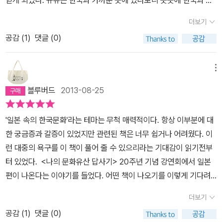
얻게 되었다. 규슈는 한국과 가까운 곳에 있다보니 곳곳에 한국과 연
출토된 유물을 진열한 전시관도 있는데 각종 토기와 발굴당시의 옹관
관된 문화유산들이 있었다. 한국인으로서의 뿌리의식을 가지지 않고
들을 볼 수 있다. 다만 곰팡내가 진동하는 것이 조금만 더 신경을 써준
더보기
여행했기에, 그와 관련된 유적들을 거의 보지 못했다. 특히 규슈에는
다면 하는 아쉬움이 남는다. 자, 이젠 점심시간이다~^^
가라츠
공감 (
1
)
댓글 (0)
가라쓰, 아리타, 이마리, 가고시마 등 유명한 도자기의 고장들이 많이
(히젠나고야 성터, 나고야성 박물관 한일교류사 전시관)
작지만 소
있다 보니 책에서도 그 지방의 답사기가 큰 비중을 차지하고 있다. 이
박한 정원이 꽤 멋지던 소바 가게에서 점심을 먹고 향한 곳은 히젠 나
지역의 도자기들은 임진왜란, 정유재란 당시 일본이 납치해 간 수천
메뉴
고야 성터다.(혼슈지방의 나고야와 다르다) 이곳에 오니 뭔가 이상한
여 명의 도공들과 그 후손들이 만들어낸 것들이 대부분이다. 그런데
기분이 드는 것은 비단 나뿐만이 아닐 것이다. 이 성은 도요토미 히데
블루버드
2013-08-25
저자는 단순히 임진왜란이라는 역사적 비극과 일본에 핍박받은 도공
요시가 조선을 침략하기 위해 쌓은 성이다. 한때 검은 야욕을 꿈꾸며
들의 사연을 이야기하는 데 그치지 않고, 신선한 이야기를 하고 있
화려한 모습으로 그 위용을 자랑했을 테지만, 지금은 그저 폐허가 된
'일본 속의 한국문화'라는 테마는 무척 매력적이다. 항상 이부분에 대
다. 가라쓰야키의 이런 활력 넘치는 모습을 보면 나 자신부터 안타까
성터만이 남아 있을 뿐이다. 도착해서 나고야성 박물관부터 들렸다.
한 궁금증과 갈증이 있었지만 관련된 책은 너무 쉽거나 어려웠다. 이
움과 부끄러움이 일어난다. 일본은 우리 도자기 기술을 가져다 세계
일본 열도와 조선 반도의 교류사 및 한일 문화 교류라는 설립목적과
런 대중의 욕구를 이 책이 풀어 줄 수 있으리라는 기대감이 읽기전부
시장을 제패하고 도자기왕국으로 발전했는데 우리는 그 원조 격이면
전시테마에 맞게 조선과 관련된 것들이 전시되어 있다.
전시관을
터 있었다. <나의 문화유산 답사기> 20주년 기념 강연회에서 일본
서 왜 그러지 못했는가에 대한 한탄이다. 혹자는 임진왜란 때 도공들
둘러본 후 히젠 나고야 성터에 올랐다. 이곳 천수각 터에는 현해탄과
편이 나온다는 이야기를 들었다. 어떤 책이 나오기를 이렇게 기다려
이 다 일본으로 끌려가는 바람에 그렇게 되었다고 말하기도 한다. 그
백제 무령왕이 태어났다는 가카라시마가 보인다. 바람이 너무 세차게
본 것은 태어나서 처음일 것이다. 책을 펼쳐서 다케오, 다자이후 부분
러나 여기에 끌려온 조선 도공들의 고향을 보면 공주, 남원, 김해, 울
더보기
불어 내가 조금만 더 말랐다면(?) 가카라시마 까지 날아갔거나 현해
부터 읽고 나중에 처음부터 다시 읽었다. 아무래도 가 본 곳에 관심이
산 등 삼남지방이지, 조선시대 관요(官窯)가 있었던 경기도 광주에
탄에 퐁당 빠져버렸을지도 모르겠다. 다음번에 이곳에 들른다면 현해
공감 (
1
)
댓글 (0)
먼저 갔다. 내용은 기대를 저버리지 않았다. '여행은 풍광을 보는 것