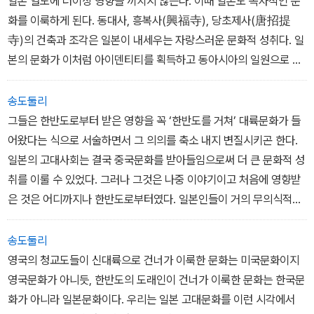
일본 열도에 더이상 영향을 끼치지 않는다. 이때 일본도 독자적인 문
화를 이룩하게 된다. 동대사, 흥복사(興福寺), 당초제사(唐招提
寺)의 건축과 조각은 일본이 내세우는 자랑스러운 문화적 성취다. 일
본의 문화가 이처럼 아이덴티티를 획득하고 동아시아의 일원으로 성
장한 것을 한국인은 액면 그대로 인정해야 한다.
송도둘리
그들은 한반도로부터 받은 영향을 꼭 ‘한반도를 거쳐’ 대륙문화가 들
어왔다는 식으로 서술하면서 그 의의를 축소 내지 변질시키곤 한다.
일본의 고대사회는 결국 중국문화를 받아들임으로써 더 큰 문화적 성
취를 이룰 수 있었다. 그러나 그것은 나중 이야기이고 처음에 영향받
은 것은 어디까지나 한반도로부터였다. 일본인들이 거의 무의식적으
로 ‘한반도를 거쳐’ 들어왔다고 표현하는 것을 보면서 그렇다면 아들
이 아버지에게 용돈을 받으면서 “아버지 손을 거쳐 회사 돈이 들어왔
송도둘리
다”고 할 것인지, 냉소를 금치 못할 때가 많다.-9쪽
영국의 청교도들이 신대륙으로 건너가 이룩한 문화는 미국문화이지
영국문화가 아니듯, 한반도의 도래인이 건너가 이룩한 문화는 한국문
화가 아니라 일본문화이다. 우리는 일본 고대문화를 이런 시각에서