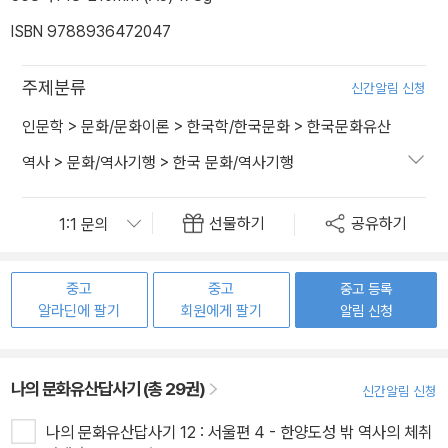
ISBN 9788936472047
주제분류
신간알림 신청
인문학
>
문화/문화이론
>
한국학/한국문화
>
한국문화유산
역사
>
문화/역사기행
>
한국 문화/역사기행
선물하기
공유하기
중고
중고
중고 등록
알라딘에 팔기
회원에게 팔기
알림 신청
나의 문화유산답사기 (총 29권)
신간알림 신청
나의 문화유산답사기 12 : 서울편 4 - 한양도성 밖 역사의 체취