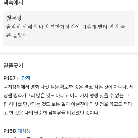
책속에서
대동강가엔 환영(歡迎)의 환영(幻影)들이 / 보통강 보통문: 무너진
답사기 4, 5권은 북한편이다. 4권은 평양과 묘향산 등 관서지방의 답
서까래는 고치면 되겠지만…… / 평양 대성산성: 드넓은 벌판을 보듬
첫문장
사에 집중되어 있다. 1부에서는 대동강과 정지상, 을밀대와 김동인 등
은 고로봉식 산성
솔직히 말해서 나의 북한답삿길이 이렇게 빨리 열릴 줄
평양을 대표하는 문화유적과 예술인들에 대한 설명이 아련한 그리움
은 몰랐다.
과 함께 펼쳐진다. 2부에는 한반도 최초의 인간이 살던 상원 검은모
제2부 고인돌에서 현대미술까지
루동굴을 비롯해 평양지방의 고인돌 기행, 조선중앙력사박물관과 평
양수예연구원 탐방기가 실려 있다.
밑줄긋기
3부에는 묘향산 기행을 묶었고, 4부에서는 동명왕릉, 진파리무덤, 덕
P.157
대장정
흥리무덤, 강서큰무덤 등을 답사한 후 고분벽화의 위상과 가치를 설
백지상태에서 명화 다섯 점을 확보한 것은 결코 적은 것이 아니다. 세
명한다. 책 마지막에 실린 '그리고 남은 이야기'에서는 답사 마지막날
상엔 명화가그리 많은 것도 아니고 어디 가서 평생 잊을 수 없는 그
에 갔던 용곡서원, 북에서 만난 여인들, 고은.김주영과 북한답사를 함
림 하나를 만난다는 것도 보통 일이 아닐진대 다섯 점을 꼽고도 적다
께한 감회와 북한의 향토음식 등 본문에서 못다 한 이야기를 담았다.
고 한 것은 나의 단순한 남북유물 비교였던 것이다.
P.158
대장정