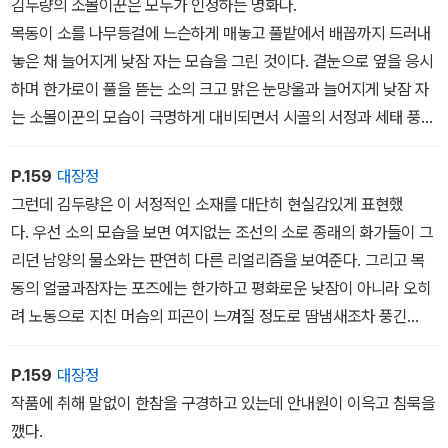
김두량의 소몰이꾼은 모두가 인정하는 명화다.
목동이 소를 나무등걸에 느슨하게 매놓고 풀밭에서 배꼽까지 드러내
놓은 채 늘어지게 낮잠 자는 모습을 그린 것이다. 곁눈으로 옆을 응시
하며 한가로이 풀을 뜯는 소의 크고 맑은 눈망울과 늘어지게 낮잠 자
는 소몰이꾼의 모습이 극명하게 대비되면서 시골의 서정과 세태 풍자
가동시에 느껴진다. 이런 그림은 본래 전통적으로 ‘전가낙사(田家樂
事)‘라고 해서 전원생활의 한가로운 즐거움을 표현하는 소재로 그려
P.159
대장정
져왔던 것이다.
그런데 김두량은 이 서정적인 소재를 대단히 현실감있게 표현했
다. 우선 소의 모습을 보면 여지없는 조선의 소로 종래의 화가들이 그
리던 남양의 물소와는 판연히 다른 리얼리즘을 보여준다. 그리고 목
동의 얼굴과잠자는 포즈에는 한가하고 평화로운 낮잠이 아니라 오히
려 노동으로 지친 머슴의 피곤이 느껴질 정도로 땀냄새조차 풍긴
다. 그러니까 김두량은전원의 한가한 풍경화를 박진감 넘치는 속화
(俗畵)로 전환시킨 것이었다. 그것은 조선후기 속화의 탄생을 말해
P.159
대장정
주는 또 하나의 경로였다.
작품에 취해 말없이 한참을 구경하고 있는데 안내원이 이윽고 침묵을
깼다.