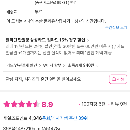
(중구 서소문로 89-31 )
변경
배송료
무료
이 도서는 <
나의 북한 문화유산답사기 - 상
>의 신간입니다.
구간정보 보기
알라딘 만권당 삼성카드, 알라딘 15% 청구 할인
최대 1만원 또는 2만원 할인(전월 30만원 또는 60만원 이용 시) / 카드
발급월 +1개월까지는 전월 실적이 없어도 최대 1만원 혜택 제공
카드/간편결제 할인
무이자 할부
소득공제 940원
관심 저자, 시리즈의 출간 알림을 받아보세요
신청
8.9
100자평 6편
리뷰 9편
세일즈포인트
4,346
문화/역사기행 주간 39위
368쪽
148*210mm (A5)
478g