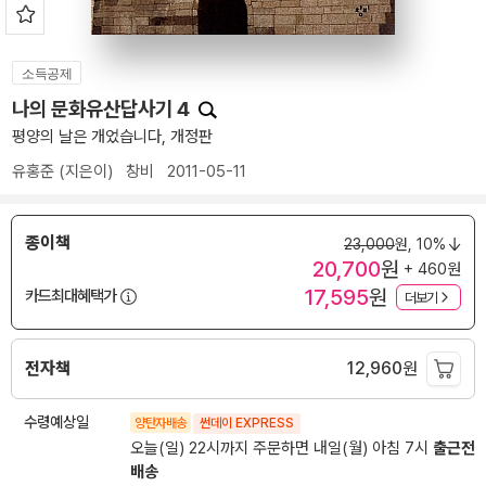
소득공제
나의 문화유산답사기 4
평양의 날은 개었습니다, 개정판
유홍준
(지은이)
창비
2011-05-11
종이책
23,000
원,
10%
20,700
원
+ 460원
17,595
원
카드최대혜택가
더보기
전자책
12,960
원
수령예상일
양탄자배송
썬데이 EXPRESS
오늘(일) 22시까지 주문하면 내일(월) 아침 7시
출근전
배송