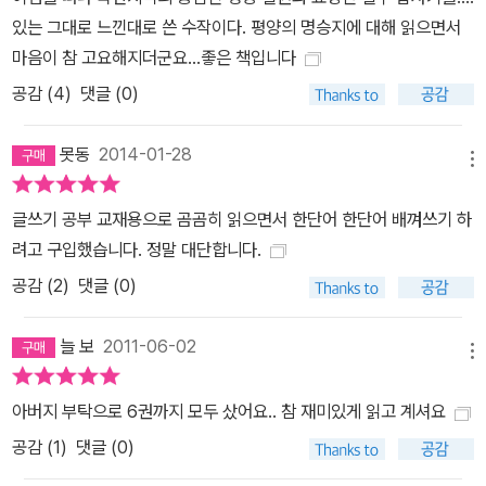
면 북한의 문화유산과 더불어 북한동포들의 순박함이 마음속에 진하
있는 그대로 느낀대로 쓴 수작이다. 평양의 명승지에 대해 읽으면서
게 남는 이유도 그 때문이다. “일상의 표정”을 담고 있는 그의 북한답
마음이 참 고요해지더군요...좋은 책입니다
사기야말로 “통일된 민족문화의 상징”이라고 할 수 있다.
공감 (
4
)
댓글 (0)
못동
2014-01-28
메뉴
글쓰기 공부 교재용으로 곰곰히 읽으면서 한단어 한단어 배껴쓰기 하
려고 구입했습니다. 정말 대단합니다.
공감 (
2
)
댓글 (0)
늘 보
2011-06-02
메뉴
아버지 부탁으로 6권까지 모두 샀어요.. 참 재미있게 읽고 계셔요
공감 (
1
)
댓글 (0)