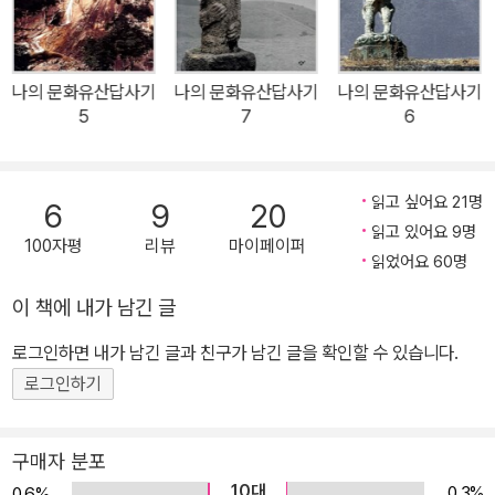
을 높여줄 것이다. 분단사 최초의 공식 북한답사기 4, 5권의 개정 답
사기 4, 5권은 북한편이다. 4권 ‘평양의 날은 개었습니다’는 1997년
9월 저자의 첫 방북 때 답사한 내용을 묶었고, 5권 ‘다시 금강을 예찬
나의 문화유산답사기
나의 문화유산답사기
나의 문화유산답사기
하다’는 이후 현대금강호를 타고 철따라 금강산을 답사한 내용을 묶
5
7
6
었다. 저자의 북한답사는 분단 50년 만에 처음으로 남북 양쪽 정부로
부터 방북 허가를 받고 이루어진 것이었다. 문화유산이라는 민족 공
동의 자산을 매개로 최초의 공식적인 북한답사기를 쓰게 된 것이다.
읽고 싶어요 21명
6
9
20
당시는 북한에 대한 정보는 물론 문화교류가 차단되어 있었기에 그의
읽고 있어요 9명
100자평
리뷰
마이페이퍼
방북에 갖는 기대가 남다를 수밖에 없었다. 독자들은 북한의 문화유
읽었어요 60명
산보다도 그들이 사는 방식에 더 많은 관심을 갖고 있었다. 때문에 북
이 책에 내가 남긴 글
한답사기는 국내편 답사기와는 전혀 다른 맥락에서 씌어졌다. 우리에
로그인하면 내가 남긴 글과 친구가 남긴 글을 확인할 수 있습니다.
게 생소한 북한의 문화유산들을 친절하게 소개해주는 한편, 북한동포
들의 일상생활과 유머감각, 문화유산을 대하는 태도, 그리고 그네들
로그인하기
과의 인간적 교감을 중계방송하듯 생생하게 담아냈다. 유홍준의 북한
답사기는 남한의 독자들이 반세기 동안 닫혀 있던 북한사회를 편견없
구매자 분포
이 볼 수 있는 계기이자 민족적 동질감을 확인시켜준 통로였다. 4, 5
10대
0.3%
0.6%