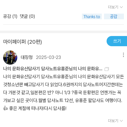
로 주지 않을 만큼, 나도 잘 모르고.. 그저 '문자'로만 다가와서 아무런
더보기
감흥을 주지 못했던 것들이 유홍준 교수의 입을 통해 풀이 되니, 정말
공감 (
1
)
댓글 (0)
이해가 쉽게 되고 재밌다.특히 이 책을 읽으면서 북한에 있는 절을 한
군데라도 꼭 가보고 싶다는 생각을 하게 됐다. 북한은 현실생활 속에
서 종교보다 더 강력한 이데올로기의 신앙을 갖고 있기 때문에 스님
쓰기
마이페이퍼 (20편)
들에게서 수도자나 성직자의 모습을 느낄 수가 없다고 한다. 당연히
절에는 스님들이 지내는 공간이 따로 마련되어 있지 않다. 그리고 묘
대장정
2025-03-23
메뉴
향산에도 꼭 가보고 싶다. 서산대사가, '금강산은 수려하나 장엄하지
못하고지리산은 장엄하나 수려하지 못하지만묘향산은 장엄하고도 수
나의 문화유산답사기 답사노트유홍준님의 나의 문화유...
려하다.' 라고 했다는 그 묘향산. 또 홍명희의 <임꺽정>에서 갖바치가
나의 문화유산답사기 답사노트유홍준님의 나의 문화유산답사기 모든
스승 정희랑을 찾아와 수도한 곳, 박경리의 <토지>에서 환이가 도망
것청소년판 빼고답사기 다 읽었다.6권까지의 답사노트어지간한데는
가는 도중 죽은 별당아씨를 묻은 곳, 황석영의 <장길산>에서 길산의
다 가본것 같고,일본편은 반? 아니 1/3 ?중국 둔황편은 언젠가는 꼭
아버지 명근스님이 계셨던 곳도 모두 묘향산이라니.. 궁금증이 완전
가보고 싶은 곳이다.월별 답사노트 12선, 유홍준 왈답사도 여행이다.
폭발. 또 '유럽에서 바르바로이가 날뛰는 암흑시대였고, 중국이 5호 1
👍 좋은 계절에 떠나자!다시 답사를!
6국의 전란으로 정신없었던' 시대에 그려진 강서큰무덤의 벽화도 꼭
더보기
볼 수 있었으면 좋겠다..ㅠ마지막으로.. <백범일지>를 통해서가 아니