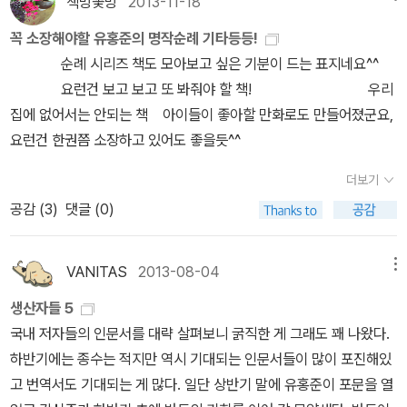
책방꽃방
2013-11-18
여기 저기서 울려대서 아마 많이 힘드셨으리라 생각이 들었어요 싸
거 같다. 진짜 멀다. 강진의 해태식당, 명동식당, 청자골 종가집, 해남
랑 하루키 사마 신간 <오자와 세이지 씨와 음악을 이야기하다> 솔
인을 받기 전에는 앞 자리를 잡아는데 싸인을 받고 오니까 자리가 없
꼭 소장해야할 유홍준의 명작순례 기타등등!
의 유선관(우리나라에서 젤 오래된 여관이라한다, 최초의 여관 1914
직히 아무리 내가 하루키 빠이긴 하지만 ㅋㅋㅋㅋ 음악엔 도통 관심
어져서 결국 멀리서 강의를 듣게 되었어요. 강의 주제는 문화유산을
순례 시리즈 책도 모아보고 싶은 기분이 드는 표지네요^^
년 개관). 2012년5월에 하루 저녁 유숙했었다. 두륜산 대흥사 방문
이 없어놔서;; ㅋㅋㅋ 그 아무리 하루키 사마의 말씀이라도, 음악 얘기
보는 방법에 관한 것이였는데, 역시 많이 볼 수록 좋은거라시면서 다
요런건 보고 보고 또 봐줘야 할 책! 우리
객들을 위해 지은 여관이라한다. 그땐 완전 시골여관, 운치있고 정말
만 나오면.. 잠이 솔~ 솔~ ㅋㅋ 까만 건 글씨고 흰건 여백이오~ 급,
양한 ppt자료와 재밌는 말씀을 참 많이 해주셨답니다. 책에서 읽었던
집에 없어서는 안되는 책 아이들이 좋아할 만화로도 만들어졌군요,
좋았다. 밥도 교자상에 주고. 지금은 현대식으로 개조하고 비싸진거
도인 모드로 빙의돼서 ㅋㅋㅋ 대충 글씨만 훑고 건너뛰는 편인데;;
내용도 있었구요. 무엇보다도 강의를 직접 들을 수 있어 제겐 참 값진
요런건 한권쯤 소장하고 있어도 좋을듯^^
같다. 유선관 사진도 올려본다.유교수님의 답사기로 많이도 돌아다녔
아. 이런.. <오와자와 세이지 씨와 음악을 이야기하다>같이.. 제목부
시간이였어요. 이런 기회가 흔치 않으니 더없이 소중한 시간이였구요
다. 30주년을 맞아 유랑을 떠나 볼까나(각권 표지) 제목 글자. 언간독
터 대놓고 음악을 이야기하는 책이라니 ㅠㅠㅠㅠㅠ 이 책도 보나 마
더보기
ㅎㅎ 아마도 직접 싸인 받은 책은 저희집 '유산'이 될것 같습니다. 앞
에서 집자1. 남도답사 일번지, 초판 감은사지 3층석탑, 개정판 감은사
나 사 놓고 안 읽을 게 뻔하지만 ㅋㅋ내 책장을 장식하고 있는 55권
공감 (
3
)
댓글 (0)
으로도 건강 잘 지키시면서 문화 와 역사에 관한 이야기 들려주시길
지 3층석탑2. 산은 강을 넘지 못하고, 초판 아우라지에서 정선읍내로
의 하루키 컬렉션에 이 책이 빠지면 또 안 될 것 같고 ㅠㅠㅠㅠㅠㅠㅠ
간절히 바래봅니다 ㅎㅎ
흘러드는 조양강 물줄기, 개정판 경주 석굴암 유희좌 보살상3. 말하
3. 그리고 또 갖고 싶어 미치겠는 책은 유홍준 교수님의 <나의 문
지 않는 것과의 대화, 초판 앞장 서산 마애불에 보호각이 씌워지기 이
VANITAS
2013-08-04
메뉴
화유산답사기 일본편 4,3,2,1 > 즐겨 듣는 창비 책다방 팟캐스트
전. 뒷장 도산서원 가는 길에서 본 낙동강, 개정판 구례 지리산 연곡사
에 요즘 계속 이 책 광고가 나오는데 ㅠㅠㅠㅠ 들을 때마다 아악!!! 사
생산자들 5
사리탑4. 평양의 날은 개었습니다. 평양 대동문5. 다시 금강을 예찬
고 싶다고 ㅋㅋㅋㅋ 절규를 하게 된다. 어떤 날은 까짓것 인생 뭐 있
국내 저자들의 인문서를 대략 살펴보니 굵직한 게 그래도 꽤 나왔다.
하다. 금강산 구룡폭포6. 인생도처유상수. 합천 영암사터 쌍사자석등
나? 4권 다 확 질러버릴까??? ㅋㅋ 싶은 날도 있지만 ㅋㅋㅋ 사람
하반기에는 종수는 적지만 역시 기대되는 인문서들이 많이 포진해있
7. 돌하르방 어디 감수광. 제주 관덕정 돌하르방, 배경은 용눈이 오름
욕심이 끝도 없는 게 ㅋㅋㅋ 우리 집엔 아직 <나의 문화 유산 답사기
고 번역서도 기대되는 게 많다. 일단 상반기 말에 유홍준이 포문을 열
8. 강물은 그렇게 흘러가는데. 단양 영춘 온달산성 성벽9. 만천명월
한국편도> 1권 한 권 밖에 없어서 ㅋㅋㅋㅋ (2권 3권? 거의 4권 까