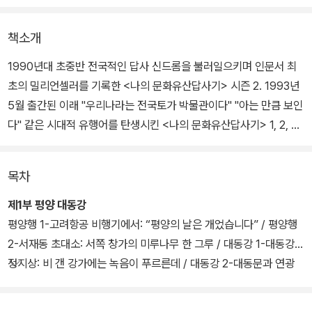
책소개
1990년대 초중반 전국적인 답사 신드롬을 불러일으키며 인문서 최
초의 밀리언셀러를 기록한 <나의 문화유산답사기> 시즌 2. 1993년
5월 출간된 이래 "우리나라는 전국토가 박물관이다" "아는 만큼 보인
다" 같은 시대적 유행어를 탄생시킨 <나의 문화유산답사기> 1, 2, 3
권과 <나의 북한 문화유산답사기> 상, 하권이 각각 4, 5권으로 꾸며
져 전면 개정되었다.
목차
새로 출간된 개정판 세트에서는 1,000컷에 달하는 수록사진을 전면
제1부 평양 대동강
컬러로 바꾸어 시원하고 아름다운 본문 디자인을 선보인다. 또한 출
평양행 1-고려항공 비행기에서: “평양의 날은 개었습니다” / 평양행
간 당시의 원문을 다듬으면서 새로운 유물이 발견된 부분은 서술을
2-서재동 초대소: 서쪽 창가의 미루나무 한 그루 / 대동강 1-대동강과
추가하고 오류가 있는 부분은 바로잡았다. 권말부록에 실린 1박2일
정지상: 비 갠 강가에는 녹음이 푸르른데 / 대동강 2-대동문과 연광
코스의 답사 일정표는 독자들이 실제 답사여행을 하는 데 매우 유용
정: 천하제일강산의 제일누대 / 대동강 3-부벽루와 김황원: 넓은 들
한 가이드를 제공해준다.
동쪽으로는 먼 산이 점, 점, 점 / 대동강 4-칠성문과 을밀대: 황혼의