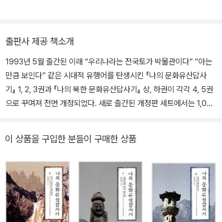
로 활동하며 민족미술인협의회 공동대표, 제1회 광주비엔날레 커미
셔너 등을 지냈다. 1985년부터 2000년까지 서울과 대구에서 ‘젊은
이를 위한 한국미술사’ 공개강좌를 10여 차례 갖고 한국문화유산답
출판사 제공 책소개
사회 대표를 맡았다. 영남대학교 교수 및 박물관장, 명지대학교 교수
1993년 5월 출간된 이래 “우리나라는 전국토가 박물관이다” “아는
및 문화예술 대학원장과 석좌교수, 문화재청장을 역임했고 현재 국립
만큼 보인다” 같은 시대적 유행어를 탄생시킨 『나의 문화유산답사
중앙박물관 관장으로 있다. 미술사 저술로 《모두를 위한 한국미술
기』 1, 2, 3권과 『나의 북한 문화유산답사기』 상, 하권이 각각 4, 5권
사》, 《외국인을 위한 한국미술사》, 《안목》, 《명작순례》, 《국보순례》,
으로 꾸며져 전면 개정되었다. 새로 출간된 개정판 세트에서는 1,000
《유홍준의 한국미술사 강의》(전 6권), 《겸재 정선》, 《추사 김정희》,
컷에 달하는 수록사진을 전면 컬러로 바꾸어 시원하고 아름다운 본문
《조선시대 화론 연구》, 《화인열전》, 《완당평전》, 평론집으로 《80년
디자인을 선보인다. 또한 출간 당시의 원문을 다듬으면서 새로운 유
대 미술의 현장과 작가들》, 《다시, 현실과 전통의 지평에서》, 《정직한
이 상품을 구입한 분들이 구매한 상품
물이 발견된 부분은 서술을 추가하고 오류가 있는 부분은 바로잡았
관객》, 답사기로 《나의 문화유산 답사기》 시리즈, 《국토박물관 순례》
다. 권말부록에 실린 1박2일 코스의 답사 일정표는 독자들이 실제 답
등이 있다. 간행물윤리위 출판저작상(1998), 제18회 만해문학상(2
사여행을 하는 데 매우 유용한 가이드를 제공해준다. 생생하고 흥미
003) 등을 수상했다.
진진한 우리 문화의 이야기 『나의 문화유산답사기』는 젊은시절 답사
열풍을 경험했던 세대에는 당시의 열정과 추억을 떠올리게 해주고,
이후의 세대들에게는 우리 국토와 문화유산에 대한 안목과 인문지식