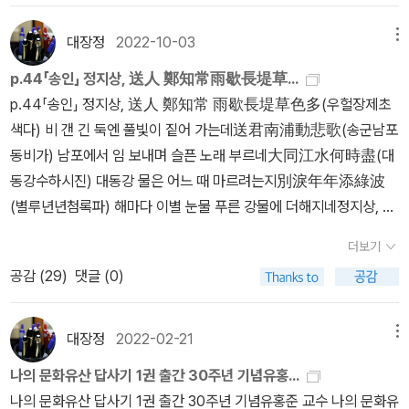
리가 있겠는가 말이다. 그리고 또 생각나는 이야기 하나. 아마도
답사기 1권에 나오는 어느 대학생의 말. '돌이 말을 하네요'. 감은사지
대장정
2022-10-03
메뉴
석탑을 두고 한 말이었다. 불초한 소생이 이 책을 읽고 정말 돌이 말을
p.44「송인」 정지상, 送人 鄭知常雨歇長堤草...
하는지 알아보려고 감은사터에 갔었다. 그것도 두번이나...그 황량한
p.44「송인」 정지상, 送人 鄭知常 雨歇長堤草色多(우헐장제초
감은사지 들판에서 돌덩이들과 의미있는 대화를 나누었는지는 잘 기
색다) 비 갠 긴 둑엔 풀빛이 짙어 가는데送君南浦動悲歌(송군남포
억나지 않지만(뭐 거의 30년 전 일이라...답사기1권이 1993년도에
동비가) 남포에서 임 보내며 슬픈 노래 부르네大同江水何時盡(대
나왔더라).....어쨌든 어린 내가 그 돌덩이들 앞에 섰을 때, 소생의 털
동강수하시진) 대동강 물은 어느 때 마르려는지別淚年年添綠波
난 가슴(아!! 그때는 가슴에 털이 없었나???? 아니 있었나????)속
(별루년년첨록파) 해마다 이별 눈물 푸른 강물에 더해지네정지상, 출
에서 무언가 부르르... 찌르르... 띠리리한 어떤 감정의 파동이 있었던
처 네이버서경정씨의 시조이칭별칭 호 남호(南湖)유형 인물시대 고
기억은 난다. 그것이 부르르인지 띠리리인지, 찌리리인지는 잘 모르
더보기
려출생-사망 미상 ~ 1135년(인종 13)성격 관리, 문신출신지 서경
겠지만..... 한번 더 각설하고, 예전에는 유홍준의 답사기를 비롯해서
공감 (
29
)
댓글 (0)
(西京)성별 남관련사건 묘청의 난저서(작품) 신설(新雪), 향연치어
완당평전, 무슨 미술사관련 서적 등등.... 유홍준의 책도 여러권 가지
(鄕宴致語), 백률사(栢律寺), 서루(西樓)대표관직(경력) 지제고
고 있었는데 지금은 다 팔아먹고 없다. 요즘은 문득 나중에 소생 일생
(知制誥)☆ 지제고고려 시대에, 왕의 조서(詔書)나 교서(敎書) 따
일대의 소망인 퇴직을 하고 국내 두루두루 구석구석 금수강산 팔도강
대장정
2022-02-21
메뉴
위의 글을 기초하여 바치는 일을 맡아보던 벼슬. 내지제고와 외지제
산 무궁화 삼천리 화려강산 유람을 다닐려면 유홍준의 답사기 정도는
나의 문화유산 답사기 1권 출간 30주년 기념유홍...
고의 구분이 있었는데, 조선 시대에 지제교로 고쳤다.p.46김부식
구비해 놓아야 하지 않나 그런 생각이 들어서 답사기 시리즈를 다시
나의 문화유산 답사기 1권 출간 30주년 기념유홍준 교수 나의 문화유