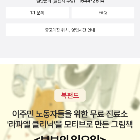
지 않았고 신작 위주로 찾다 보니 <두 개의 별 두 개의 지도>와 <고
1544-2514
일반문의 (발신자 부담)
(뒤)완당평전2. 산은 높고 바다는 깊네. 허련의 완당선생 해천일립상
미숙의 몸과 인문학>이 걸렸다. <윤선도 평전>도 썼는데 올렸던 기
1:1 문의
FAQ
(앞), 완당의 불이선란(뒤)추사 김정희. 산은 높고 바다는 깊네.명작
억이 안난다. 실상 인문서에 그다지 관심이 없으면 고미숙은 모르고
순례. 북산 김수철의 신수도국보순례안목세상에 추사를 모르는 사람
지나칠 이름에 가깝다. 이쪽에서 유명하긴 하지만 분야가 아무래도
중고매장 위치, 영업시간 안내
도 없지만 아는 사람도 없다나는 70평생에 벼루 10개를 밑창 냈고
동양쪽에 치우쳐 있다보니 관심이 덜한 탓이다. [ 박웅현 ]
붓 일천 자루를 몽당붓으로 만들었다.
크리에이터 박웅현의 <여덟 단어>도 드디어 입소문을 탄 것 같다. 전
작들을 읽었던 독자들이 슬슬 신작을 알아가는 것 같다. (내 주변을
보니..) 인문서라고 하기에도 뭐하고 처세서라고 하기에도 뭐하지만
저자 나름대로 여덟 키워드를 통해 인생을 사는 선구안을 보여주는
듯 하다. 물론 저자도 부족한 점이 많지만 말이다. [ 서영채 ]
서영채가 누구야? 하는 사람도 있을거다. 사실 나도 잘 몰랐다. 아니
뭐 지금도 모른다고 할 수 있지만 그가 쓰는 책의 퀄리티가 꽤 마음에
든다. 나는 <미메시스의 힘>으로 처음 알게됐고 '미메시스'라는 단어
를 책 이름으로 때려박을 자신감이 있는 평론가라면 뭐가 있어도 있
겠지 싶었다. 그러더니 대뜸 <인문학 개념정원>이라는 책이 나오지
않겠는가. 아리송 했던 개념을 비교적 명쾌하게 풀어놨다. 단점은 주