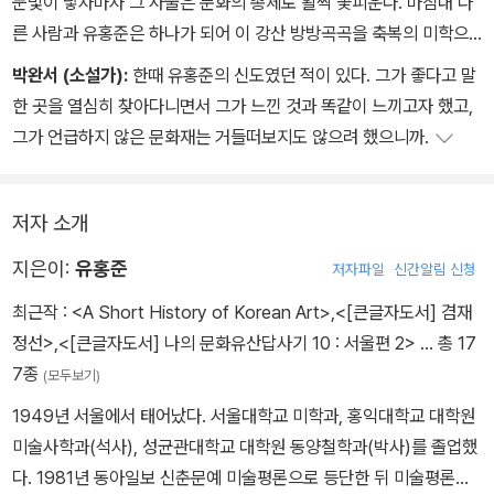
눈빛이 닿자마자 그 사물은 문화의 총체로 활짝 꽃피운다. 마침내 다
른 사람과 유홍준은 하나가 되어 이 강산 방방곡곡을 축복의 미학으
로 채우고 있다.
박완서 (소설가):
한때 유홍준의 신도였던 적이 있다. 그가 좋다고 말
한 곳을 열심히 찾아다니면서 그가 느낀 것과 똑같이 느끼고자 했고,
그가 언급하지 않은 문화재는 거들떠보지도 않으려 했으니까.
저자 소개
지은이:
유홍준
저자파일
신간알림 신청
최근작 :
<A Short History of Korean Art>
,
<[큰글자도서] 겸재
정선>
,
<[큰글자도서] 나의 문화유산답사기 10 : 서울편 2>
… 총 17
7종
(모두보기)
1949년 서울에서 태어났다. 서울대학교 미학과, 홍익대학교 대학원
미술사학과(석사), 성균관대학교 대학원 동양철학과(박사)를 졸업했
다. 1981년 동아일보 신춘문예 미술평론으로 등단한 뒤 미술평론가