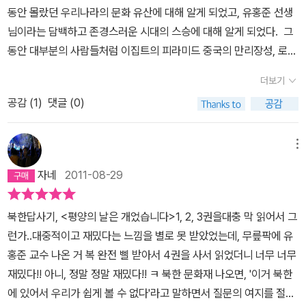
동안 몰랐던 우리나라의 문화 유산에 대해 알게 되었고, 유홍준 선생
님이라는 담백하고 존경스러운 시대의 스승에 대해 알게 되었다. 그
동안 대부분의 사람들처럼 이집트의 피라미드 중국의 만리장성, 로마
콜로세움을 동경하였고 또 나름 서양미술사, 특히 유럽미술사를 개인
더보기
적으로 공부하면서, 그들의 문화유산의 매력에 감탄 하였다. 내가 기
공감 (
1
)
댓글 (0)
억하는 우리나라의 문화유산이란, 고등학교 수학여행때 다녀온 불국
사와 석굴암 이 다였다. 이 책 특히 4권의 후기를 쓰는 이유는 그동
안 몰랐던 북한의 문화유산에 대한 선생님의 생각과 고구려 고분미술
메뉴
에서 느낀 감동이 이제까지 읽었던 것과 조금 달랐기 때문이다. 선생
자네
2011-08-29
이 북한을 다녀온지 벌써 20년이 되었고, 그때의 북한과 지금의 북한
은 또 다른 존재이긴 하지만, 한번도 북한에 대해 진지하게 생각해본
북한답사기, <평양의 날은 개었습니다>1, 2, 3권을대충 막 읽어서 그
적이 없는 나로서는 또다른 마음의 울림을 주는 책이었다. 내가 개인
런가..대중적이고 재밌다는 느낌을 별로 못 받았었는데, 무릎팍에 유
적으로 유홍준 선생님을 잘 아는 것은 아니지만, 문체에서 느껴지는
홍준 교수 나온 거 복 완전 삘 받아서 4권을 사서 읽었더니 너무 너무
인간적인 모습과 학자로서의 견식과 인생에 대한 철학은 참으로 배울
재밌다!! 아니, 정말 정말 재밌다!! ㅋ 북한 문화재 나오면, '이거 북한
것이 많았다. 나도 선생처럼 담백하지만, 정이 넘치는 그런 멋진 인생
에 있어서 우리가 쉽게 볼 수 없다'라고 말하면서 질문의 여지를 절대
을 살고 싶다.