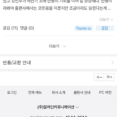
었고 강신주가 하반기 초에 반등의 기회를 이어 갈 모양새다. 반등이
주인옹은 말한다. 눈덮인 종묘10. 유주학선 무주학불. 한양도성산사
지는 읽었던 기억 비스름한 게 있는데? 빌려서 읽었었나? 집안 어딘
라봐야 출판사에서는 코웃음을 치겠지만 조금이라도 읽힌다는게 어
순례. 안동 봉정사 전경일본편1. 규슈. 빛은 한반도로부터. 일본 전통
가에 있는데 내가 못 찾고 있는 건지? 여튼 최근에 찾아보니 1권 밖에
디인가. [ 유홍준 ]<나의 문화유산 답사기>의 일본 편이 반
의상인 기모노 문양, 도자기는 이도 다완, 이마리야키, 가키에몬, 에가
더보기
안 보이더라 ㅠㅠ) 기왕 지를 거라면 우리 문화 유산부터 바로 알고
응이 꽤 괜찮은 듯 보인다. 믿고보는 유홍준의 책이기에 더욱 그러하
라쓰, 사쓰마야키2. 아스카, 나라. 아스카 들판에 백제꽃이 피었습니
공감 (
11
)
댓글 (0)
ㅋㅋㅋ 일본을 알던가 해야 하지 않겠냐며? ㅋㅋ <나의 문화 유산
다. <나의 문화유산 답사기>를 제외하고도 <유홍준의 한국미술사 강
다. 나라 약사사 전경3. 교토의 역사. 오늘의 교토는 이렇게 만들어졌
답사기 한국편- 전 7권>이 또 욕심이 나고 ㅠㅠㅠㅠㅠㅠㅠㅠ 4.
의>나 <유홍준의 국보순례>도 아주 볼 만하다. 특히 저자가 동양미
다. 우지에 위치한 평등원의 봉황당과 아자못, 앞 표지상단 봉상관 소
작년부터 아니, 2013년부터 그렇게 전 세계적으로 100세 노인 신드
술을 전공했기 때문에 한국미술사 강의 두 권은 한국미술에 대해 더
더보기
장 운중공양보살상, 뒷 표지하단 봉황당의 상징 봉황조각4. 교토의
롬을 일으키고 있다는 스웨덴 작가 요나스 요나손의 이 유명한 장편
할 나위 없는 지침서가 될 것이다. [ 강신주 ]무한도전에까지
명소. 그들에겐 내력이 있고 우리에겐 사연이 있다. 용안사(료안지)
소설. <창문 넘어 도망친 100세 노인>도 아직 ㅠㅠㅠㅠㅠ 구매를 해
출연해 그 이름을 대중적으로 널리 알린 철학자 강신주의 새 책인 <
반품/교환 안내
방장 건물의 남쪽 정원, 석정5. 교토의 정원과 다도. 일본미의 해답을
야지 해야지 해놓고 못 사고 있고 ㅠㅠ <창문 넘어 도망친 100세 노
강신주의 다상담>이 나왔다. 지난 지승호와의 인터뷰집인 <강신주의
찾아서. 가쓰라 이궁중국편1. 돈황과 하서주랑. 명사산 명불허전. 돈
인>을 사려니까 또 그 뒤를 잇는 <셈을 할 줄 아는 까막눈이 여자>까
맨얼굴의 철학 당당한 인문학>에 이 책의 내용들이 단편적으로 소개
황 명사산 월아천 전경2. 막고굴과 실크로드의 관문. 돈황 막고굴 제
지 제대로 갖춰서 읽고 싶고 ㅋㅋㅋㅋㅋㅋㅋㅋㅋㅋㅋㅋㅋㅋㅋㅋ
되곤 했다. 그 베일을 벗은 게 <강신주의 다상담>이고 평소 했던 고
428굴 내부(앞), 제329굴 천정(뒤)3. 실크로드의 오아시스 도시. 불
이 미친 책 욕심을 꾹꾹 삼키려.. 오늘도 허벅지 꼬집으며 ㅋㅋㅋ 참
민들이 철학적 기교를 통해 재미있게 풀어져 있다. 일독 할 만 하다.
타는 사막에 피어난 꽃. 쿠차 키질석굴 앞의 쿠마라지마 동상화인열
로그인
전체 메뉴
회사 소개
출판사 안내
PC 버전
아야 하느니라~ 를 외치고는 있지만 ㅋㅋㅋㅋㅋ 도저히 못 참겠;; ㅋ
(이 글을 쓰고 알고보니 벙커1 특강으로 팟캐스트에서 강의했던 내용
전1. 내 비록 환쟁이라 불릴지라도. 겸재 정선의 만폭동도화인열전2.
ㅋㅋ 이 중에 딱 1권? 아니 딱 2권?이라도 사야겠다 ㅠㅠㅠㅠ 병날
을 추린 것이었다. 이런!) [ 고미숙 ]동양고전쪽을 연구하는
고독의 나날속에도 붓을 놓지않고. 단원 김홍도의 자화상.완당평전1.
(주)알라딘커뮤니케이션
거 같어 ㅠㅠㅠㅠ
고미숙의 예전 책들의 개정판이 활발히 나오고 있다. 개정판은 올리
일세를 풍미하는 완당바람. 허련의 완당선생초상(앞), 완당의 세한도