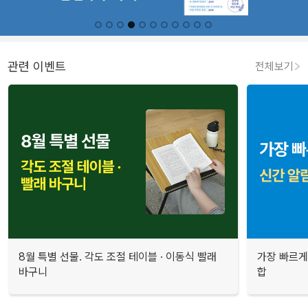
관련 이벤트
전체보기
8월 특별 선물. 각도 조절 테이블 · 이동식 빨래
가장 빠르게
바구니
합