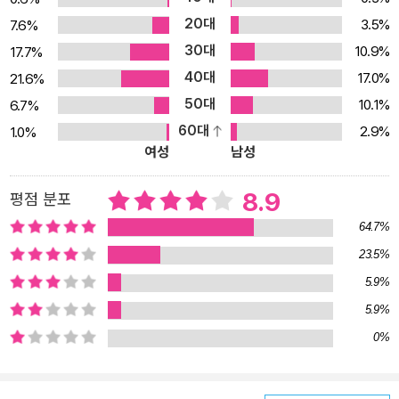
권은 각각 1998년과 2001년에 출간되었는데(중앙M&B), 이번에
20대
3.5%
7.6%
창비에서 개정되면서 내용과 순서를 조금씩 바뀌고 새로운 꼭지가 보
30대
10.9%
17.7%
충되었다. 제4권의 경우 초판 당시 누락되었던 조선중앙력사박물관
40대
17.0%
21.6%
과 조선미술박물관 순례기가 보충되면서 남한에서 접하기 힘든 발해
50대
10.1%
6.7%
유물들이 한자리에 모인 ‘발해건국 1,300돌 기념전’과 박물관에 소장
60대
2.9%
1.0%
된 명화들, 그리고 북한 현대미술에 대해 자세히 소개되었다. 또한 제
여성
남성
5권에 실려 있던 북한답사 여록이 제4권으로 옮겨오고 부의 순서가
바뀌면서 좀더 유기적인 구성을 갖추게 되었다. 제5권은 새롭게 바뀐
8.9
평점 분포
상황을 반영했고, 금강산의 아름다움을 더욱 생생하게 느낄 수 있도
64.7%
록 사진을 엄선하여 시원스럽게 배치했다. 제4권 평양의 날은 개었습
23.5%
니다 답사기 제4권 ‘평양의 날은 개었습니다’는 평양과 묘향산 등 관
5.9%
서지방의 답사에 집중되어 있으며 4부로 구성된다. 1부 ‘평양 대동
강’에서는 대동강과 정지상, 부벽루와 김황원, 을밀대와 김동인 등 평
5.9%
양을 대표하는 문화유적과 예술인들에 대한 설명이 아련한 그리움과
0%
함께 펼쳐진다. 2부 ‘고인돌에서 현대미술까지’에는 한반도 최초의
인간이 살던 상원 검은모루동굴을 비롯해 1만 4천 기가 모여 있다는