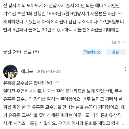
과 정지상은 문장으로 동시에 이름을 날린 라이벌로 서로 다투며 사
장만해야 하나 어쩌나 나름 고민을 하고 있었는데, 마침 찰떡같이 콩
산 답사기 외 모아보기 31권답사기 출시 30년 되는 해다.? 내년인
이가 좋지 않았다. 어느날 정지상이 ˝절에는 염불소리 그치고 하늘
떡같이 그래24에서 예쁜 모양의 답사기 리커버 세트를 보았던 것이
가?1권 초판 1쇄 발행일 1993년 5월 9일답사기 서울편을 4권으로
은 유리처럼 맑다(琳宮梵語罷 天色淨琉璃)˝라는 글을 지었는데,
었으니,,, 에라 모르겠다. 구입하고 말았다.
계획하셨다고 했는데 아직 3,4 권이 감감 무소식이다. 17년8월부터
김부식이 이 글귀를 빼앗고자 했으나 정지상은 주지 않았다. 나중
벌써 5년째다.올해는 30년도 됐고하니 서울편 3,4권을 기대해본다.
에 정지상은 김부식에게 주살되어 음귀(陰鬼)가 되었다.김부식이 어
일본편 5권 때문에 유교수를 싫어하게 됐지만...그래도 서울편 3,4권
느날 봄을 읊은 시를 지어 ˝버들은 천 가닥으로 푸르고 복사꽃
더보기
은 .... 나오면 사야지.유홍준의 나의 문화유산 답사기 1권은 1993년
은 만 점으로 붉구나(柳色千絲綠 桃花萬點紅)˝라 했는데 갑자
공감 (
39
)
댓글 (8)
대학 1학년때 처음 발간됐다.한푼이라도 아끼려고 친구책을 빌려읽
기 하늘에서 정지상 귀신이 김부식의 뺨을 때리며 ˝천 가닥인지 일
었다.안타깝다. 초판을 소장 못하게되서.후속 책은 내고향 보령이 나
만 점인지 누가 세어보았느냐? ‘버들은 가닥마다 푸르고 복사꽃은 점
오면 사고 안 나오면 안 사려 했으나 94년 2권 초판 인쇄 7월1일, 발
해피북
2015-10-23
메뉴
점이 붉다(柳色絲絲綠 桃花點點紅)‘라고 해야 하지 않느냐˝고 했
행 11일, 97년 3권 인쇄 7월10일, 발행 15일, 보령, 나오지 않았다.
다.
유홍준 교수님을 만나던 날!
샀다. 아직도 소장하고 있다.1~3권은 두권씩 가지고 있음, 개정판 또
얼마전 우연히 시내로 나가는 길에 플래카드를 보게 되었는데, 글쎄
삼 ㅡㅠ보령은 1권이 나온 8년뒤 2011년 6권 인생도처유상수편에
유홍준 교수님의 강의를 알리는 글이였어요. 너무 놀라고 기뻐서 날
등장한다. 452페이지중 16페이지가 보령 이야기. 햐. 그것도 석탄박
짜를 확인 한 후 유홍준 교수님을 만나는 날을 손꼽아 기다렸어요. 제
물관 부터 ㅠㅠ. 보령이 문화유산이 없긴하지우리 보령 관련하여 중
가 유홍준 교수님을 좋아하게된 계기는 아무래도 '나의 문화유산 답
학교때 국사시험에 나온 주관식문제1. 9산 선문중의 하나로 무염대사
사기' 시리즈 때문인거 같아요. 우리의 역사와 문화를 재밌고 쉽게 설
가 개창한 종파는?2. 우리고장에 있는 최치원의 사산비명중의 하나