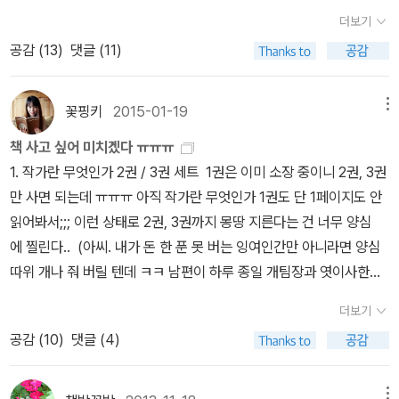
명하시는 지식과 해설 능력에 감탄하지 않을 수 없는데, <내 서재 속
는?1. 성주산, 2. 낭혜화상백월보광탑비(이 시대 성주산문을 모르
더보기
고전>의 서경식 저자의 말을 빌려 표현하자면, '뛰어난 미의 향유자'
면 일생의 수치)사산비명 http://naver.me/xcKNFXma 출처 네이
공감 (
13
)
댓글 (11)
'박식한 전문가''계몽적 정열을 지닌 해설자'라 표현하고 싶습니다. 물
버427. 무량사에서 성주사터로 가는 길은 외산면 소재지에서 웅천천
론 이 인용구는 '케네스 클라크'라는 런던의 갤러리 관장님을 호칭한
을 따라 보령. 무창포 쪽으로 가는길이다.보령에 탄광이 있었다는 것
표현이지만, 저 보다 적절한 표현은 없는것 같아요. 강의가 있던 당일
꽃핑키
2015-01-19
메뉴
을 모르는 분들이 많을거 같다. 보령은 태백, 사북 담으로 큰 석탄단지
날. 처음 가보는 길이라 무척 긴장도 되고 또 어떻게 인사를 드려야 될
가 있었고 이름하야 성주탄광이다. 탄을 하도 캐서 성주쪽 등산시 주
책 사고 싶어 미치겠다 ㅠㅠㅠ
까하는 엉뚱한 고민을 하면서 도착하게 되었습니다. 그리고 강의가
의를 요한다. 언제 어디서 땅이 꺼질지 모르므로.보령뿐 아니라 충청
1. 작가란 무엇인가 2권 / 3권 세트 1권은 이미 소장 중이니 2권, 3권
시작하기 전 싸인을 먼저 해주신다기에 가지고 있던 책에 싸인을 받
백제는 3권 말미에 등장한다.기분 나빠. 6권에서 유교수의 친구라는
만 사면 되는데 ㅠㅠㅠ 아직 작가란 무엇인가 1권도 단 1페이지도 안
게 되었어요! 너무 떨려서 가까이서 사진을 찍진 못하고 멀리서 다
충남대 박물관장 이강승 교수도 2권에서도 백제를 말하지 않았다고
읽어봐서;;; 이런 상태로 2권, 3권까지 몽땅 지른다는 건 너무 양심
른 분들 사진 찍으실때 도촬하다싶이 찍게 되었어요 ㅋㅋ 그리고 제
서운해 했다는 편지글을 소개한다. 바람도 돌도 나무도 산수문전 같
에 찔린다.. (아씨. 내가 돈 한 푼 못 버는 잉여인간만 아니라면 양심
차례가 되어 이름을 물어보시는데 제가 '해피북이예요' 했더니 많이
단다.(441~442)유홍준교수는 자기는 서울사람이라 가슴속에 고향
따위 개나 줘 버릴 텐데 ㅋㅋ 남편이 하루 종일 개팀장과 엿이사한테
당황을 하셨답니다 ㅋ 교수님이 당황해하시니 저도 당황스러운 마음
이라는 정서가 없다며 부여를 제2의 고향으로 정하고 부여 외산면 반
시달리며 벌어 온 피 같은 돈을 ㅋㅋㅋㅋㅋㅋㅋ 2년 후에 읽을지? 3
에 이름을 말씀드릴까 하다가 지난번에 출판사에서 받아던게 있던터
더보기
교리에 휴휴당이라는 기와집을 지어 놓으셨는데, 지금, 살고 계시나
년 후에 읽을지? 영원히 안 읽을지도 모르는 책에 펑펑 쓴다는 게.. 참
라 닉네임으로 받게 되었어요. ㅎㅎ 아마도 많이 당황스러우셨을듯
공감 (
10
)
댓글 (4)
모르겠다.2016년9월에 그 집앞에 가서 사진 두장 찍어왔다.그 사진
고로 1권도 작년 6월에 안 사면 죽을 거 같아서 19,800원 주고 기어
합니다. 무튼 그렇게 사인을 받고 강의가 시작되었는데 휴대폰을 진
을 올려본다. 가서보니 문은 자전거 매놓는 열쇠로 잠겨있고 살거 같
코 샀는데 ㅋㅋ 7개월째 단 1페이지도 안 읽었고 ㅋㅋ 심지어 2권 3
동으로 해주지 않으셔서 얼마나 많이 말씀하셨는지 몰라요. 벨소리도
지 않다.1권 남도답사 일번지 해남, 강진. 답사기 덕에 3번은 다녀온
권은 한 권에 정가 2만 2천원!!) 2. 그리고 또 갖고 싶은 책은 내 사
메뉴