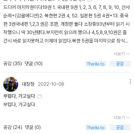
은 문자도 있고 하여튼 아무나 읽을 수 있는 뭐 그런 문서는 아닌데,,,,
드디어 마지막권이다19권 1. 국내편 9권 1, 2, 3, 6, 7, 8, 9, 10, 산사
파란 눈의 펠리오가 과연 읽어내기는 했을까 의문이 들기도 하지만
순례+(감귤에디션)2. 북한편 2권 4, 52. 일본편 5권 4권+13. 중국
펠리오는 아주 짧은 기간동안에 엄청한 양의 문서 중에서 나름 가치
편 3권국내편 1,2,3 권은 초판, 개정판 둘다 소장중93년부터 읽기 시
가 있는 문서들만 골라내어 거의 껌값으로 그 문서들을 본국으로 실
작했으니 딱 30년됐다.부지런히 읽으려 했으나 4,5,8,9,10권은 출
어 날랐던 것이니...아 대단하다. 펠리오여!!!!!!! 여기 극동의 반도의 한
간시 바로 읽지못하고 이제야 읽었다.북한 5권을 마지막으로 장식한
서생은 몇 년째 눈알이 빠져라 영어공부에 매진하고 있지만 뭐 쉬운
다.
원서 한권 제대로 읽어내지도 못하는 처지라..가슴이 아프다.ㅜㅜ),
더보기
무슨 설화 내지는 전설 같은 이노우에 야스시의 소설 <돈황>도 재미
공감 (
35
)
댓글 (10)
있었다. 윤후명의 소설 중에 <돈황의 사랑>도 있는데 부끄럽게도 이
건 읽어보질 못했다. 각설하고, 사랑하면 알게되고 알면 보이나니
대장정
2022-10-08
메뉴
그때에 보이는 것은 예전과 같지 않을 것이다....는 말은 참 많이도 회
자되었다. 조선시대 어느 문인의 말이었다고 하는데, 뭐 가만히 생각
부럽다, 가고싶다
해보면 당연한 이야기이긴 한데, 그때는 무슨 대단한 진리를 발견한
부럽다, 가고싶다
듯 이 말을 이리저리 옮기고 또 이곳저곳 사용하고는 했었다. 하지만
더보기
어쨌든 멋있는 말이었다. 각성을 촉구하고 사랑을 독려하는 말이랄
공감 (
24
)
댓글 (0)
까???? 하기사 어떤 대상을 사랑하게 되었는데 그것이 여사로 보일