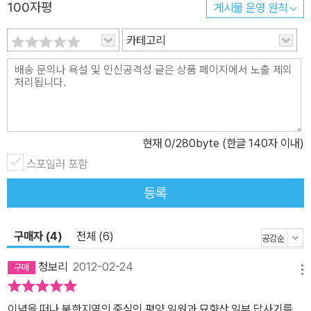
100자평
게시물 운영 원칙
평양지방의 고인돌 기행, 조선중앙력사박물관과 조선미술박물관, 평
양수예연구원 탐방기가 실려 있다. 남북의 입장차가 엇갈린 단군릉
카테고리
문제에 대한 설명과, 북한의 원로학자 주영헌 선생과의 대화를 통해
남북이 함께 문화유산을 발전시킬 계기를 모색하는 것도 유익한 읽을
거리다. 3부 ‘묘향산’에는 서산대사가 ‘장엄하고도 수려한 산’이라고
극찬했던 묘향산 기행을 묶었고, 4부 ‘평양의 고구려 고분벽화’에서
는 동명왕릉, 진파리무덤, 덕흥리무덤, 강서큰무덤 등을 답사한 후 고
현재
0
/280byte (한글 140자 이내)
분벽화의 위상과 가치를 설명한다. 책 마지막에 실린 ‘그리고 남은 이
야기’에서는 답사 마지막날에 갔던 용곡서원, 북에서 만난 여인들, 고
스포일러 포함
은·김주영과 북한답사를 함께한 감회와 북한의 향토음식 등 본문에서
등록
못다 한 이야기를 담았다. 유홍준의 북한답사기는 다른 북한기행문처
럼 평양산원, 만경대 학생소년궁전, 국제친선전람관 등 북한이 자랑
구매자 (4)
전체 (6)
하는 대표적인 명소가 등장하지 않는다. 그런 화려한 모습 대신 저자
는 비행기 안에서 고향 자랑을 펼치던 여승무원의 수줍은 미소와 농
청보리
2012-02-24
메뉴
부들이 고인돌 위에 올려놓은 옥수숫대, 안내원들과 주고받은 농담
등 일상 속에서 마주친 북한의 모습을 고스란히 담았다. 책을 덮고 나
이념을 떠나 북한지역의 중심인 평양 일원과 묘향산 일부 답사기를....