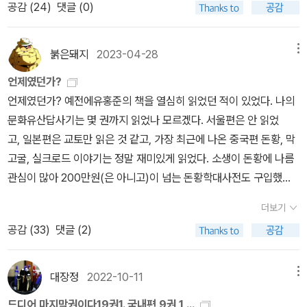
라, 이 책을 통해 알게 된 김구의 명언도 여기 옮겨적어야 겠다.'나는
공감 (
24
)
댓글 (0)
우리나라가 세계에서 가장 아름다운 나라가 되기를 원한다. 가장 부
강한 나라가 되기를 원하는 것은 아니다. .. 우리의 부력은 우리의 생
붉은돼지
2023-04-28
메뉴
활을 풍족히할 만하고 우리의 강력은 남의 침략을 막을 만하면 족하
언제였던가?
다. 오직 한없이 가지고 싶은 것은 높은 문화의 힘이다. 문화의 힘은
언제였던가? 예전에유홍준의 책을 열심히 읽었던 적이 있었다. 나의
우리 자신을 행복하게 하고 나아가서 남에게 행복을 주겠기 때문이
문화유산답사기는 몇 권까지 읽었나 모르겠다. 서울편은 안 읽었
다.'
고, 일본편은 교토만 읽은 것 같고, 가장 최근에 나온 중국편 돈황, 막
고굴, 실크로드 이야기는 정말 재미있게 읽었다. 소생이 돈황에 나름
관심이 많아 200만원(은 아니고)이 넘는 돈황학대사전도 구입했었
다.(물론 지금은 팔아먹고 없다.ㅜㅜ), 영국놈 스타인, 불란서놈 펠리
더보기
오, 일본놈 오타니 등등이 돈황의 유물 약탈하는 이야기 <실크로드의
공감 (
33
)
댓글 (2)
악마들>은 왠일인지 조금 읽다 말았다. 파란 눈의 펠리오가 막고굴의
한 토굴에서 촛불 켜놓고 산더미처럼 쌓인 두루마리 문서를 검토하고
있는 모습은 나에게는 약간 경이롭게 보였다. 막고굴의 고문서들은
대장정
2022-10-11
메뉴
현대의 한자로 쓰인 것도 아니고 고대 한자에 서역문자에, 갑골문같
드디어 마지막권이다19권1. 국내편 9권 1,...