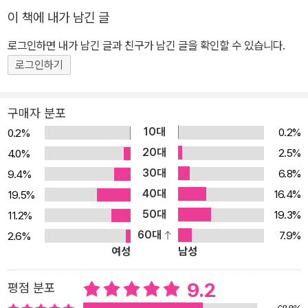
국의 8대 고도(古都)를 중심으로 중국문화의 핵심을 살펴보는 경로
이 책에 내가 남긴 글
는 물론이고, 미술사·사상사·문학사의 주요한 명소를 찾는 답사도 계
로그인하면 내가 남긴 글과 친구가 남긴 글을 확인할 수 있습니다.
획 중이다. 고대 고구려·발해와 조선시대 연행 사신의 길, 대한민국 임
시정부 등 한·중 문화교류사의 현장도 여기서 빠질 수 없다. 돈황·실크
로그인하기
로드는 이 모든 대장정의 시작이다. 중국은 켜켜이 쌓인 문화적 자신
감으로 오늘날 대국으로 굴기(屈起)하고 있다. 이미 세계 제2의 경
구매자 분포
제대국으로 부상하였고, 외교에서도 왕년의 그 실력이 나타나고 있
10대
0.2%
0.2%
다. 최근에는 한류 등을 통해 문화적으로도 우리와 가까워졌고, 국제
20대
2.5%
4.0%
정치적으로는 한반도 통일의 필수적인 파트너다. 이제 중국을 아는
30대
6.8%
9.4%
일은 선택이 아니라 필수가 되어가고 있다. ‘답사기’ 중국편과 함께하
40대
16.4%
19.5%
는 문화유산답사를 통해 우리는 중국의 진면목을 발견하는 동시에 동
50대
19.3%
11.2%
아시아 문화를 주도해나가는 동반자로서의 중국의 모습을 한눈에 바
60대
7.9%
2.6%
라볼 수 있을 것이다. 문명의 통로 하서주랑을 따라 돈황까지 중국편
여성
남성
1권 “명사산 명불허전(鳴不虛傳)”은 중국 고대국가들의 본거지이
자 『사기』와 『삼국지』의 무대인 관중평원에서 시작해 하서주랑을 따
9.2
평점 분포
라가며 돈황 명사산에 이르는 2천 킬로미터의 여정을 담았다. 실크로