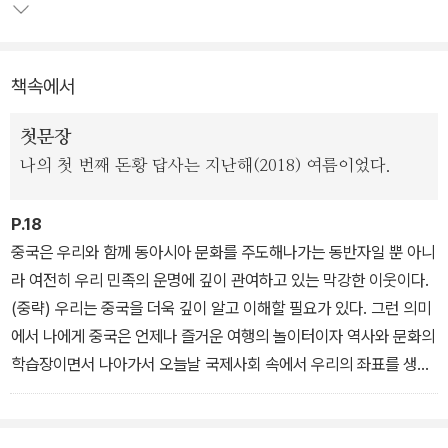
을 만나고 돈황의 명사산에 이르는 여정이다. 이백과 두보의 시와 고
사, <사기>와 <삼국지>의 주인공이 앞다퉈 등장하며 장쾌한 여정이
제1부 관중평원
이어진다.
책속에서
첫문장
나의 첫 번째 돈황 답사는 지난해(2018) 여름이었다.
P.18
중국은 우리와 함께 동아시아 문화를 주도해나가는 동반자일 뿐 아니
라 여전히 우리 민족의 운명에 깊이 관여하고 있는 막강한 이웃이다.
(중략) 우리는 중국을 더욱 깊이 알고 이해할 필요가 있다. 그런 의미
에서 나에게 중국은 언제나 즐거운 여행의 놀이터이자 역사와 문화의
학습장이면서 나아가서 오늘날 국제사회 속에서 우리의 좌표를 생각
게 하는 세계사의 무대였다. 내가 중국 답사기를 쓴 소이는 바로 여기
에 있다.