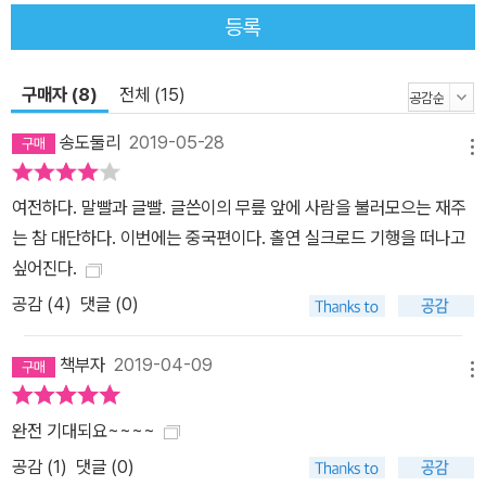
에 달한다. 이곳은 한나라 무제가 흉노를 몰아내고 하서사군을 설치
등록
한 곳으로, 같은 시기 한사군이 설치된 우리 역사를 떠올리게도 하는
곳이다. 기이한 황하석림 속에 화려한 불상들이 어우러져 절경을 이
구매자 (8)
전체 (15)
루는 난주의 병령사석굴을 만나고, 유장하게 흐르는 황하의 모습을
그 어디에서보다 실감나게 느낄 수 있다. 오래전 이곳에서 중국과 대
송도둘리
2019-05-28
메뉴
립하다 사라진 것으로 알려진 흉노는 곳곳에 세워져 있는 조각상과
잔편으로 남아 있는 유물로만 그 흔적을 추정할 수 있어 비애를 자아
여전하다. 말빨과 글빨. 글쓴이의 무릎 앞에 사람을 불러모으는 재주
낸다. 만리장성의 서쪽 끝 가욕관을 지나면 드디어 돈황에 도착한다.
는 참 대단하다. 이번에는 중국편이다. 홀연 실크로드 기행을 떠나고
많은 사람들이 ‘답사의 로망’으로 꼽는 오아시스 도시 돈황은 석굴사
싶어진다.
원들과 그림 같은 사막 풍광을 보러 오는 답사객들로 붐비는 관광도
공감 (
4
)
댓글 (0)
시가 되었다. 특히 중국 최고의 석굴사원 중 하나인 막고굴은 예부터
돈황이 실크로드 교역의 중심지가 될 수 있었던 원동력이었을 뿐 아
책부자
2019-04-09
니라, 만리장성 등과 함께 중국에서 최초로 유네스코 세계유산에 지
메뉴
정된 저명한 불교 유적지다. 수준 높은 불상과 불화가 남아 있고 이 지
완전 기대되요~~~~
역의 역사와 생활상을 알 수 있는 그림들도 볼 수 있어 귀중한 연구자
공감 (
1
)
댓글 (0)
료가 된다. 한편 명사산과 월아천은 ‘로망’에 어울리는 낭만적인 감정