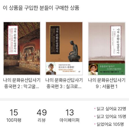
망으로 간직한 돈황과 하서주랑으로, 이번에 출간되는 1·2권에서 만
대 미술의 현장과 작가들》, 《다시, 현실과 전통의 지평에서》, 《정직한
이 상품을 구입한 분들이 구매한 상품
날 수 있다. 국내편의 ‘해남·강진’이나 일본편의 ‘규슈’가 의외의 답사
관객》, 답사기로 《나의 문화유산 답사기》 시리즈, 《국토박물관 순례》
처였던 것처럼, 이번에도 저자는 예상 밖의 선택으로 독자의 흥미를
등이 있다. 간행물윤리위 출판저작상(1998), 제18회 만해문학상(2
끈다. 사막과 오아시스, 그 속에 숨겨진 보물 같은 불교 유적과 역사의
003) 등을 수상했다.
현장을 만나는 돈황·실크로드 여정은 그야말로 ‘명불허전’이다. 그 옛
날 중국문명이 태동한 곳일 뿐 아니라 여러 민족들이 서로 투쟁하면
서 문명의 교차로 역할을 해온 실크로드의 역사가 ‘답사기’ 중국편에
서 생생하게 재현된다. 저자 유홍준 교수는 이미 일본편(전4권)을 통
해 유홍준표 해외 문화유산답사의 묘미를 선사한 바 있지만, 이번 중
국 답사기에서 특히 그 진가를 드러낸다. 탁월한 안목과 절묘한 입담,
나의 문화유산답사기
나의 문화유산답사기
나의 문화유산답사기
답사를 향한 열정으로 독자의 사랑을 받아온 ‘답사기’가 중국의 남다
중국편 2 : 막고굴과
중국편 3 : 실크로드
9 : 서울편 1
른 문화유산을 만나 더욱 흥미롭고 풍부한 이야기를 담아냈다. 한반
실크로드의 관문
의 오아시스 도시
도의 약 40배, 남한의 약 100배에 가까운 면적에 남북한의 약 20배
가 되는 인구를 품은 중국의 문화는 우선 그 스케일로 우리를 압도한
읽고 싶어요 22명
15
49
13
다. 긴 세월 우리와 밀접하게 영향을 주고받아 우리 문화유산을 보는
읽고 있어요 15명
100자평
리뷰
마이페이퍼
큰 거울이 되기도 한다. 볼거리가 많은 만큼 답사 계획도 남다르다. 중
읽었어요 105명