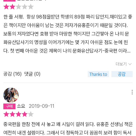
한 줄 서평. 항상 98점을받던 학생의 89점 짜리 답안지.재미있고 좋
은 책이지만 아쉬움이 남는 것은 저자가유홍준이기 때문일 것이다.
보통의 저자였다면 호평 받아 마땅한 책이지만 그간쌓아 온 나의 문
화유산답사기의 명성을 이어가기에는 몇 가지 아쉬운 점도 눈에 띈
다. 첫 번째 아쉬운 것은 제목이 나의 문화유산답사기-중국편 이라면
중국 문화 유산의 소개에 집중했으면 더 좋지 않았을까 하는 생각이
더보기
든다. 왜 이런 문화재가 우리나라에는 없는가 같은 질문에 대한 궁색
공감 (
16
)
댓글 (0)
한 답이라든지, 지금은사라지거나 중국 내 소수 민족으로 살아가고
있는 사람들의 예를 들면서 이런 대단한 중국 옆에 있으면서 나라를
유지하는 것만 해도 자랑스럽다 류의글은 없는 것이 더 좋지 않았을
메뉴
까. 글을 시작하며 한 번 정도 우리 문화의 자긍심을세우는 말을 하는
소요
2019-09-11
것 정도로 그치는 것이 더 좋지 않았을까 싶다. 지나친 변명과 자문화
옹호는 오히려 열등감을 감추지못 하는 저자의 심정이 드러나는 것
중국편을 한참 전에 사 놓고 꽤 시일이 걸려 읽다. 유홍준 선생님 책은
같아 안타까운 마음이 들었다. 두 번째는 책에 정치색을 빼면 좋지 않
여전히 내겐 설렘이다. 그래서 더 정독하고 더 꼼꼼히 보려 함이 독서
았을까 하는아쉬움이 있다.. 아방궁을 설명하면서 노무현을 변호한다