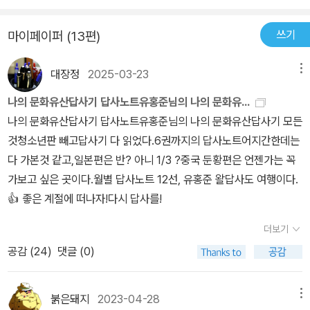
않지만 그 밑에는 저절로 샛길이 생긴다’라고 하였다. 이 말은 사소한
고 이런 거대한 국토에 거대한 인구와 거대한 문명을 갖고 있는 중국
부족함이 많아 보인다. 정식 발매판에는지도도 좀 보완이 되고 부록
것이지만 큰 이치를 설명할 수 있으리라.- P80주나라 문왕은 구금
쓰기
마이페이퍼 (13편)
에 비할 때 초라할 정도로 땅은 좁고, 인구도 적은 우리나라의 사정
으로 답사일정표와 지도가 실릴 예정이라고 하니 충실한 지도가 실리
중에 『주역』의 64괘를 풀이하였고,공자는 진(陳)과 채(蔡) 사이에
과 역사가 떠오르지 않을 수 없었다.그러나 한편으로 생각하자니 우
기를 기대해 본다.
서 액을 당하고 『춘추』를 펴냈고,굴원은 방축되고 『이소』를 지었고,
대장정
2025-03-23
메뉴
리는 그 좁은 영토에서 삶을 영위하면서도 중국 변방의 다른 소수민
손빈은 다리가 잘리고 『손자병법』을 썼고,쿠마라지바는 18년간의 유
족과는 달리 끝끝내 중국에 정복당하지 않고 그들의 문명에 버금가
나의 문화유산답사기 답사노트유홍준님의 나의 문화유...
폐 중 한문을 배워 불경을 번역했고,사마천은 궁형을 당하고 『사기』
는 문화를 창조하여 오늘날 누가 보아도 동아시아에서 당당한 문화
나의 문화유산답사기 답사노트유홍준님의 나의 문화유산답사기 모든
를 펴냈다. - P82
적 지분을 갖고 있는 문명국가로 부상해 있음이 대견하고 자랑스러웠
것청소년판 빼고답사기 다 읽었다.6권까지의 답사노트어지간한데는
다. 그런 우리 역사의 저력, 그리고 후손들에게 스스로의 운명을 스스
다 가본것 같고,일본편은 반? 아니 1/3 ?중국 둔황편은 언젠가는 꼭
로 결정할 수 있는 독립된 민족국가로넘겨준 조상들의 피어린 노력
가보고 싶은 곳이다.월별 답사노트 12선, 유홍준 왈답사도 여행이다.
과 희생이 주마등처럼 스치면서 기어이나로 하여금 눈물방울을 맺
👍 좋은 계절에 떠나자!다시 답사를!
게 했던 것이다.그래서 375년, 서양에서 일어난 게르만족의 대이동
더보기
을 촉발시키족이 바로 이들 북흉노였다는 학설이 나오는 것이다. 사
람들은 휴가 홀연히 사라졌다고 생각하곤 한다. 그러나 흉노 제국
공감 (
24
)
댓글 (0)
은 멸망했지만 흉노인은 여전히 유목민으로 살았다. 오호십육국시대
의 전조(前趙304~329), 북량(北凉, 397~439) 등이 흉노의 후
붉은돼지
2023-04-28
메뉴
예가 세운 나라였다. 한편 이들이 사용했던 동복(銅)이라는 이동