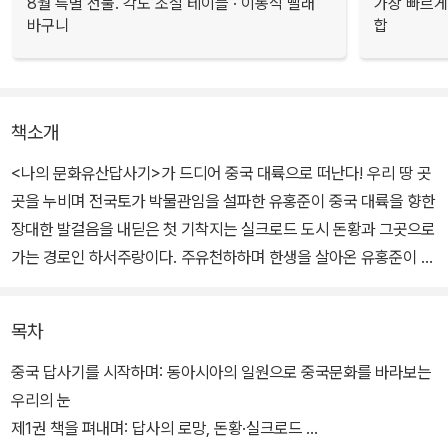
8월 특별 선물. 각도 조절 테이블 · 이동식 빨래
가장 빠르게
바구니
합
책소개
<나의 문화유산답사기>가 드디어 중국 대륙으로 떠난다! 우리 땅 곳
곳을 누비며 전국토가 박물관임을 설파한 유홍준이 중국 대륙을 향한
장대한 발걸음을 내딛은 첫 기착지는 실크로드 도시 돈황과 그곳으로
가는 경로인 하서주랑이다. 주유천하하며 한생을 살아온 유홍준이 답
사에의 로망으로 간직한 땅, 그런 그가 ‘중국 답사 일번지’로 꼽은 곳
이다. 그야말로 명불허전, 감동의 울림이 진한 유홍준표 답사기가 시
목차
작된다.
중국 답사기를 시작하며: 동아시아의 일원으로 중국문화를 바라보는
‘명사산 명불허전’은 주나라.진나라의 본거지이자 <삼국지>의 무대
우리의 눈
인 서안.관중평원에서 시작해 감숙성 하서주랑을 따라가며 만리장성
제1권 책을 펴내며: 답사의 로망, 돈황·실크로드