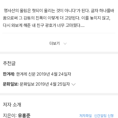
지 않고 그들의 문명에 버금가는 문화를 창조하여 오늘날 누가 보아
이 제기되고 있다. 아무튼 5세기 이후 흉노에 대한 기록은 어디에
도 동아시아에서 당당한 문화적 지분을 갖고 있는 문명국가로 부상
도 나타나지 않는다.
명사산의 울림은 헛되이 울리는 것이 아니다‘가 된다. 글자 하나를바
해 있음이 대견하고 자랑스러웠다. 그런 우리 역사의 저력, 그리고 후
내가 지금 하서주랑에 와서 흉노의 역사를 이렇게 일별하자니 중국
꿈으로써 그 감동의 진폭이 이렇게 더 고양된다. 이를 놓치지 않고,
손들에게 스스로의 운명을 스스로 결정할 수 있는 독립된 민족국가로
에 있는 55개 소수민족의 처지를 우리와 자연히 비교해보게 된다. 중
다시 와보게 해준 내 친구 광호가 너무 고마웠다.
넘겨준 조상들의 피어린 노력과 희생이 주마등처럼 스치면서 기어이
국인이 오랑캐라고 부른 변경민족의 흥망성쇠와 영욕을 보자면 오늘
덧신을 반납하러 입구의 광장으로 나와 다시 명사산을 바라보며 떠
나로 하여금 눈물방울을 맺게 했던 것이다.
날 중국이라는 대국의 힘에 눌려 중국의 자치구 또는 자치주를 이루
나는 아쉬움을 달래는데 명월광장의 이름도 밝을 명(明)자가 아니
더보기
며 조상들 삶의 방식을 이어가거나, 아예 더 서쪽으로 밀려나 우즈베
라 울릴 명(鳴)자를 쓴 ‘명월(鳴月)광장‘ 이었다. 명사산에서는 모
키스탄, 카자흐스탄, 키르기스스탄, 타지키스탄, 투르크메니스탄, 아
든 것이울리고 또 울릴 뿐이다.
프가니스탄 등 ‘스탄 자가 붙어 있는 중앙아시아의 여러 나라들이 되
떠나기 싫은 발걸음을 무겁게 옮기면서 가다가는 뒤돌아 명사산의아
추천글
어 있다. ‘스탄 이란 땅이라는 뜻이다.
름다운 능선을 바라보고 또 가다가는 멀어져가는 산줄기를 바라보면
한겨레:
한겨레 신문 2019년 4월 24일자
이렇게 생각하면서 동아시아 제민족의 역사에서 우리 민족이 견지
서 모두들 오늘 밤 달이 뜰 때 여기에 와서 술 한잔 걸치면 우리 마음
한 역사적 생명력이 얼마나 강한지를 새삼 깨닫는다. 하나의 민족이
문화일보:
문화일보 2019년 4월 25일자
을 또 어떻게 울릴 것인가라고 헛기분을 내며 주차장에 다다랐다.
자신들의 운명을 스스로 결정하며 살아갈 수 있는 강역을 확보하니대
대로 역사를 이어온 것은 피나는 희생과 불굴의 의지 아래 조상들이
저자 소개
우리에 내린 유산이고 축복이다. 하서주랑에 서린 흉노의 역사가 이
를 절절히 기르쳐준다.
지은이:
유홍준
저자파일
신간알림 신청