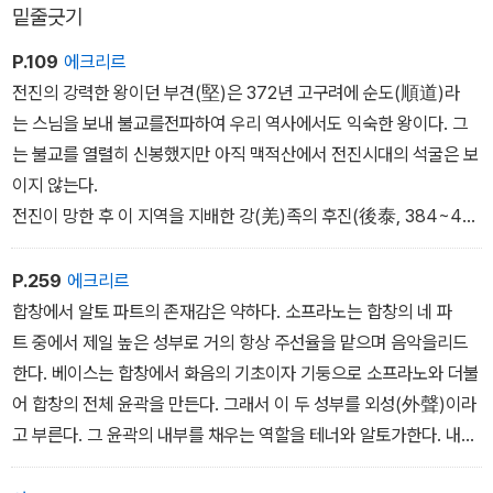
밑줄긋기
P.109
에크리르
전진의 강력한 왕이던 부견(堅)은 372년 고구려에 순도(順道)라
는 스님을 보내 불교를전파하여 우리 역사에서도 익숙한 왕이다. 그
는 불교를 열렬히 신봉했지만 아직 맥적산에서 전진시대의 석굴은 보
이지 않는다.
전진이 망한 후 이 지역을 지배한 강(羌)족의 후진(後泰, 384~41
7)과선비족의 서진(西泰, 385~431)은 모두 불교를 신봉한 나라였
다. 후진은133년밖에 이어가지 못한 단명 국가였지만 중국에 불교
P.259
에크리르
가 정착할 수있게 한 나라였다. 후진은 황제가 요(姚)씨여서 요진이
합창에서 알토 파트의 존재감은 약하다. 소프라노는 합창의 네 파
라고도 하는데황제 요홍(號興)은 불교를 맹렬히 신봉하여 전설적
트 중에서 제일 높은 성부로 거의 항상 주선율을 맡으며 음악을리드
인 서역승 쿠마라지바를 국사(國師)로 모시어 산스크리트어로 된 3
한다. 베이스는 합창에서 화음의 기초이자 기둥으로 소프라노와 더불
00권의 불경을 한문으로 번역하게 한 인물이다. 요흥은 수도 장안
어 합창의 전체 윤곽을 만든다. 그래서 이 두 성부를 외성(外聲)이라
에 승관(僧官)을 설치하고 불교 사무를 관장케 했을 정도였다.
고 부른다. 그 윤곽의 내부를 채우는 역할을 테너와 알토가한다. 내성
(內聲)들이다. 그래도 테너는 남성의 고음이어서 비교적잘 들린다.