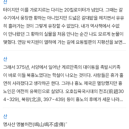
이들에 비하면 알토는 이도 저도 아니다. 선율을 책임지는 것도아니
산
고 화성 진행의 기둥 역할을 하는 것도 아니다. 다른 파트들에묻
터이지만 이를 가로지르는 다리는 20킬로미터가 넘었다. 그때는 갈
혀 잘 드러나지 않는다. 알토는 이도 저도 아니지만 동시에 그 모든 것
수기여서 웅장한 황하는 아니었지만 드넓은 갈대밭을 헤치면서 유유
에 필요한 존재이다. 소프라노와 협력하여 이중의 선율선을만들기
히 흘러가는 것이 그렇게 유장할 수 없었다. 내가 역사책에서 수없
도 하고 테너와 협력하여 화성을 완성한다. 무엇보다 알토는균형
이 만나왔던 그 황하의 실물을 처음 만나는 순간 나도 모르게 눈물이
을 맞추는 조정자이다. 합창음악의 대가들은 안다. 훌륭한 합창곡으
맺혔다. 연암 박지원이 열하에 가는 길에 요동벌판의 지평선을 보면
로서 알토의 빛나는 장면이 마련돼 있지 않은 곡은 없다는것을,
서 ˝사나이로서 한번 목 놓아 울 만한 곳이다˝라고 했던 그런 감정이
었다.
산
그때 중국문명의 요람이라는 황하의 도도한 흐름을 보면서 이런 엄청
그래서 375년, 서양에서 일어난 게르만족의 대이동을 촉발시키족
난 땅덩이에서 치열하게 싸우면서도 심오하게 생각하고 정교하게문
이 바로 이들 북흉노였다는 학설이 나오는 것이다. 사람들은 휴가 홀
화를 창조했던 이 욕심 사나운 민족의 역사를 회상했다. 그리고 이
연히 사라졌다고 생각하곤 한다. 그러나 흉노 제국은 멸망했지만 흉
런 거대한 국토에 거대한 인구와 거대한 문명을 갖고 있는 중국에 비
노인은 여전히 유목민으로 살았다. 오호십육국시대의 전조(前趙30
할 때 초라할 정도로 땅은 좁고, 인구도 적은 우리나라의 사정과 역사
4~329), 북량(北凉, 397~439) 등이 흉노의 후예가 세운 나라였
가 떠오르지 않을 수 없었다.
다.
그러나 한편으로 생각하자니 우리는 그 좁은 영토에서 삶을 영위하면
한편 이들이 사용했던 동복(銅)이라는 이동용 가마솥이 우리나라 가
산
서도 중국 변방의 다른 소수민족과는 달리 끝끝내 중국에 정복당하
야 유적에서도 발굴되어 가야의 상층부가 북방에서 내려왔다는 가설
명사산 명불허전(鳴山鳴不虛傳)˝