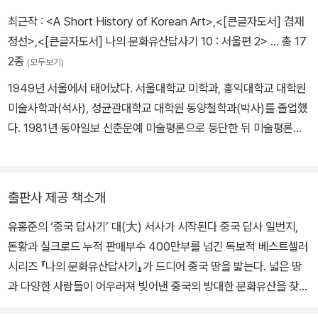
최근작 :
<A Short History of Korean Art>
,
<[큰글자도서] 겸재
정선>
,
<[큰글자도서] 나의 문화유산답사기 10 : 서울편 2>
… 총 17
2종
(모두보기)
1949년 서울에서 태어났다. 서울대학교 미학과, 홍익대학교 대학원
미술사학과(석사), 성균관대학교 대학원 동양철학과(박사)를 졸업했
다. 1981년 동아일보 신춘문예 미술평론으로 등단한 뒤 미술평론가
로 활동하며 민족미술인협의회 공동대표, 제1회 광주비엔날레 커미
셔너 등을 지냈다. 1985년부터 2000년까지 서울과 대구에서 ‘젊은
이를 위한 한국미술사’ 공개강좌를 10여 차례 갖고 한국문화유산답
출판사 제공 책소개
사회 대표를 맡았다. 영남대학교 교수 및 박물관장, 명지대학교 교수
유홍준의 ‘중국 답사기’ 대(大) 서사가 시작된다 중국 답사 일번지,
및 문화예술 대학원장과 석좌교수, 문화재청장을 역임했고 현재 국립
돈황과 실크로드 누적 판매부수 400만부를 넘긴 독보적 베스트셀러
중앙박물관 관장으로 있다. 미술사 저술로 《모두를 위한 한국미술
시리즈 『나의 문화유산답사기』가 드디어 중국 땅을 밟는다. 넓은 땅
사》, 《외국인을 위한 한국미술사》, 《안목》, 《명작순례》, 《국보순례》,
과 다양한 사람들이 어우러져 빚어낸 중국의 방대한 문화유산을 찾아
《유홍준의 한국미술사 강의》(전 6권), 《겸재 정선》, 《추사 김정희》,
경쾌한 답삿길에 나섰다. 첫발을 뗀 곳은 저자가 오랫동안 답사의 로
《조선시대 화론 연구》, 《화인열전》, 《완당평전》, 평론집으로 《80년