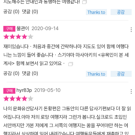
지도해주는 안내인과 동행하는 여행같다!
진정으로 문화유산을 감상하는 탁 트인 안목을 탑재할 수 있을 것이
공감 (
0
)
댓글 (0)
다. 그리고 그 과정에서 알게 되는 우리 문화의 진정한 가치야말로 세
계에 자랑할 만한 것임을 새삼 느낄 수 있을 것이다. 가보지 못한 곳은
물관이
2020-09-14
동경으로 들끓게 하고, 이미 가본 곳은 새로운 관점으로 다시 접하게
메뉴
만드는 유홍준의 중국 이야기. ‘답사기’ 중국편의 장쾌한 여정은 앞으
로도 독자를 찾아갈 것이다.
재미있습니다ㆍ처음과 중간에 간략하나마 지도도 있어 함께 여행다
니는 느낌이 들어 좋습니다ㆍ스기야마 마사아키의 <유목민이 본 세
계사> 함께 보면서 읽고 있어요ㆍ
공감 (
0
)
댓글 (0)
hyr83p
2019-05-10
메뉴
나의 문화유산답사기 돈황편은 그동안의 다른 답사기편보다 더 잘 읽
어집니다.아마 저의 로망 여행지라 그런가 봅니다.실크로드 초입인
서안까지만 가본 저에게 그 서쪽의 여행지는 꿈을 꾸어야만 하는 여
행지라서 상상하며 읽어 내려갔습니다.여행동무들에게 재촉하고 있