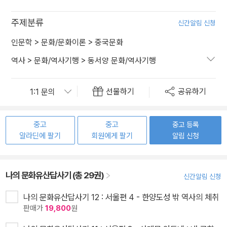
주제분류
신간알림 신청
인문학
>
문화/문화이론
>
중국문화
역사
>
문화/역사기행
>
동서양 문화/역사기행
선물하기
공유하기
중고
중고
중고 등록
알라딘에 팔기
회원에게 팔기
알림 신청
나의 문화유산답사기 (총 29권)
신간알림 신청
나의 문화유산답사기 12 : 서울편 4 - 한양도성 밖 역사의 체취
판매가
19,800
원