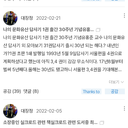
단 산해관, 5000~6000km, 진 흉노방어, 명 몽골방어), 러허(열하,
감은사지 들판에서 돌덩이들과 의미있는 대화를 나누었는지는 잘 기
청나라황제 피서지, 열하일기), 윈강석굴(4대석굴중 하나, 42개 석
억나지 않지만(뭐 거의 30년 전 일이라...답사기1권이 1993년도에
굴, 북위불, 육조불, 후대 彫像의 기준), 4대석굴(다퉁(대동) 윈강
대장정
2022-02-21
메뉴
나왔더라).....어쨌든 어린 내가 그 돌덩이들 앞에 섰을 때, 소생의 털
(雲岡)석굴, 뤄양 룽먼(龍門)석굴, 둔황 막고굴, 쿠처 키질석굴) 2.
나의 문화유산 답사기 1권 출간 30주년 기념유홍...
난 가슴(아!! 그때는 가슴에 털이 없었나???? 아니 있었나????)속
뤄양(落陽). 장안과 더불어 동서문명교류의 중심룽먼석굴(300년
나의 문화유산 답사기 1권 출간 30주년 기념유홍준 교수 나의 문화유
에서 무언가 부르르... 찌르르... 띠리리한 어떤 감정의 파동이 있었던
동안 공사, 북위~당), 2000년11월 유네스코 세계문화유산 등재, 시
산 답사기 외 모아보기 31권답사기 출시 30년 되는 해다.? 내년인
기억은 난다. 그것이 부르르인지 띠리리인지, 찌리리인지는 잘 모르
인 백거이(타림분지 5대국 중 구자국 출신의 후예), 룽먼석굴 불상과
가?1권 초판 1쇄 발행일 1993년 5월 9일답사기 서울편을 4권으로
겠지만..... 한번 더 각설하고, 예전에는 유홍준의 답사기를 비롯해서
금강역사상, 연화동 석굴 천장의 연화문, 백마사(중국 최초의 불교사
계획하셨다고 했는데 아직 3,4 권이 감감 무소식이다. 17년8월부터
완당평전, 무슨 미술사관련 서적 등등.... 유홍준의 책도 여러권 가지
원, 후한)3. 시안(西安). 실크로드 오아시스로의 중간 접합지, 한, 당
벌써 5년째다.올해는 30년도 됐고하니 서울편 3,4권을 기대해본다.
고 있었는데 지금은 다 팔아먹고 없다. 요즘은 문득 나중에 소생 일생
의 수도 장안, 명대에 시안으로 변경, 1100여년동안 11개 왕조의 도
일본편 5권 때문에 유교수를 싫어하게 됐지만...그래도 서울편 3,4권
일대의 소망인 퇴직을 하고 국내 두루두루 구석구석 금수강산 팔도강
읍, 네스토리우스파(경교, 대진경교유행중국비) 중국 전파, 원측탑
더보기
은 .... 나오면 사야지.유홍준의 나의 문화유산 답사기 1권은 1993년
산 무궁화 삼천리 화려강산 유람을 다닐려면 유홍준의 답사기 정도는
(원측 신라고승, 한반도와 불교의 인적교류, 현장의 유식학 수제자),
공감 (
39
)
댓글 (8)
대학 1학년때 처음 발간됐다.한푼이라도 아끼려고 친구책을 빌려읽
구비해 놓아야 하지 않나 그런 생각이 들어서 답사기 시리즈를 다시
삼장법사 현장과 대안탑, 측천무후 합장묘 건릉, 진시황 병마용(세계
었다.안타깝다. 초판을 소장 못하게되서.후속 책은 내고향 보령이 나
장만해야 하나 어쩌나 나름 고민을 하고 있었는데, 마침 찰떡같이 콩
8대 경이 중 하나, 1만구 무장형병사, 진나라 군사편제, 갑옷, 무기연
오면 사고 안 나오면 안 사려 했으나 94년 2권 초판 인쇄 7월1일, 발
떡같이 그래24에서 예쁜 모양의 답사기 리커버 세트를 보았던 것이
대장정
2022-02-05
메뉴
구), 헤이허 옥녀담(신라고승 혜초의 기우제, 신라국고승혜초기념비
행 11일, 97년 3권 인쇄 7월10일, 발행 15일, 보령, 나오지 않았다.
었으니,,, 에라 모르겠다. 구입하고 말았다.
(아시아인 최초 실크로드 해로와 오아시스로로 인도와 서역 순방, 20
소장중인 실크로드 관련 책실크로드 관련 도서중 최...
샀다. 아직도 소장하고 있다.1~3권은 두권씩 가지고 있음, 개정판 또