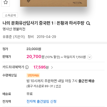
소득공제
나의 문화유산답사기 중국편 1 : 돈황과 하서주랑
명사산 명불허전
유홍준
(지은이)
창비
2019-04-29
정가
23,000원
20,700
판매가
원
(10% 할인) +
마일리지 1,150원
17,595
카드최대혜택가
원
수령예상일
양탄자배송
밤 10시까지 주문하면 내일 아침 7시
출근전 배송
(중구 서소문로 89-31 )
변경
배송료
무료
전자책
전자책 출간알림 신청