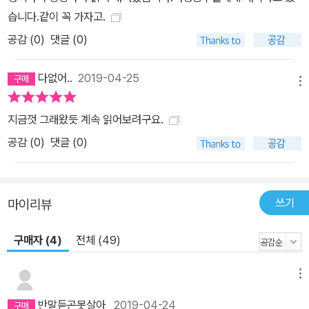
습니다.같이 꼭 가자고.
공감 (
0
)
댓글 (0)
다없어..
2019-04-25
메뉴
지금껏 그래왔듯 계속 읽어보려구요.
공감 (
0
)
댓글 (0)
쓰기
마이리뷰
구매자 (4)
전체 (49)
메뉴
반말듣곤못살아
2019-04-24