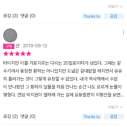
삶을 윤택하게 하는 것은 슬기로운 선택이다. 이는 예나 지금이나 마
더보기
등의식만 생기는 유적지를소개하는 것 보다 중국으로 문화가 들어오
찬가지이다. 그 점에서 높은 문화를 영위한 중국을 존경하고 거기에
는 통로에 대한 소개나 하면서 저자로서 가질 수 있는 부담감을 덜어
공감 (
3
)
댓글 (0)
신세 진 것을 고마워는 할지언정 열등감을 가질 일은 아니다. 그렇게
보려고 한 것은 아닌지…(이 세 번째 아쉬움은 저자가 권두에 밝힌 글
영향받아 이룩한 문화는 우리 문화이다. 프랑스, 독일 등 유럽 국가들
에 나오는 고도, 미술사적 명소들을 방문한 답사기를 발간한다면 사
은 그리스·로마와 기독교 문화에 영향받은 것에 열등감을 갖고 있지
메뉴
라지리라 생각한다. )네 번째는 독자에 대한 배려가 부족한 점이 아쉽
않다. 다만 주체적인 선택과 소화를 넘어 과도한 영향이 나타난 경우
산
2019-09-12
다. 답사기 국내편과 일본편도지도 등의 자료가 부실한 면이 있었다
문제가 된다. 이에 대해서는 마땅히 역사적 비판을 받아야 하겠지만
지만 답사기 국내편은 우리나라이기에 대략의 지도를 독자들이 머리
이 경우도 불가피했던 측면이 없지 않았다는 이해도 필요하다.- P13
터이지만 이를 가로지르는 다리는 20킬로미터가 넘었다. 그때는 갈
속으로 그릴 수 있었기에 큰 불편을 느끼지못했을 것이다. 또 일본편
오히려 일본과 달리 중국의 영향에 거의 짓눌릴 정도로 가까이 있으
수기여서 웅장한 황하는 아니었지만 드넓은 갈대밭을 헤치면서 유유
도 비교적 유명한 관광지를 다루어 지명도 익숙하고 자료도 쉽게 구
면서 우리 문화의 정체성을 지켜왔다는 것에 자부심을 가져도 좋다고
히 흘러가는 것이 그렇게 유장할 수 없었다. 내가 역사책에서 수없
할 수 있는 곳들이어서 책의 지도가 부족한점이 있다면 간단한 검색
본다.- P14전해오는 말에 ‘자기 몸이 바르면 명령하지 않아도 시행되
이 만나왔던 그 황하의 실물을 처음 만나는 순간 나도 모르게 눈물이
으로 좋은 지도를 찾을 수 있어서 자료의 부실이 문제가 되지 않았었
며, 자기 몸이 바르지 못하면 명령해도 따르지 않는다’라고 하는데 아
맺혔다. 연암 박지원이 열하에 가는 길에 요동벌판의 지평선을 보면
다. 그러나 산서성,감숙성, 신장 위구르 자치구 등은 사정이 좀 다르
마 이 장군을 두고 하는 말인가? 나는 이 장군을 본 적이 있는데 시골
서 '사나이로서 한번 목 놓아 울 만한 곳이다'라고 했던 그런 감정이었
다. 그야말로 지명의 이름도 처음 들어보는 독자도 많으리라 생각이
사람처럼 투박하고 소탈하며 말도 잘하지 못했다. 그가 죽던 날 그를
더보기
다.그때 중국문명의 요람이라는 황하의 도도한 흐름을 보면서 이
된다. 감숙성의 첫 도시, 천수 부분에 간단한 지도가 있기는 하지만 이
알든 모르든 세상 사람 모두가 슬퍼했으니, 그 충실한 마음씨가 정녕
공감 (
2
)
댓글 (0)
런 엄청난 땅덩이에서 치열하게 싸우면서도 심오하게 생각하고 정교
지도도 어느 여행사의 여행상품 지도를 가져온 것으로 생각되고 너무
사대부의 신뢰를 얻은 것인가? 속담에 ‘복숭아나 오얏은 말을 하지
하게문화를 창조했던 이 욕심 사나운 민족의 역사를 회상했다. 그리
간략해서 답사기를 읽기 시작하며 실크로드를 머리 속에 그리기에는