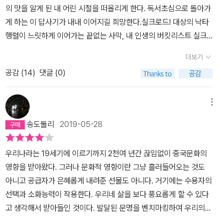
의 맛을 알게 된 내 어린 시절을 떠올리게 한다. 독서초심으로 돌아가
든지, 서양 사람들이 돈황의 유물을 가져가고 유적을 훼손한 이야기
게 하는 이 답사기가 내내 이어지길 희망한다.실크로드! 대상의 낙타
를 하면서 홍위병들에 의한 파괴는 기록이 없어서 모르겠다는둥, 주
행렬이 느릿하게 이어가는 끝없는 사막, 내 인생의 버킷리스트 실크
은래가 말려서 파괴를 면했다는 둥 하는 이야기는 유물의 이해에는
로드를 거닌다. 일찌기 그 꿈을 꾸게 된 것은 대자연과 이에 터잡아 사
도움이 안 되고 저자의 정치성향만들어내는 것 같아 씁쓸한 마음이
더보기
는 수많은 민족들, 오아시스 도시들에 대한 인문지리적 호기심이었건
들었다. 중공군이 6.25 남침 때 북한군을 도와 대한민국을 침입한 전
공감 (
14
)
댓글 (0)
만, 유홍준 선생님의 책으로 실크로드를 살아간 사람들이 만들어낸
쟁에 때 맞추어 열린 전시회에 항미원조 기념이라는 단어를 꼭 썼어
유물들이 꽃마냥 내 머리석 실크로드 지도에 곳곳에 피어나게 되었
야 했는지 궁금하다. 세 번째는 답사지가 꼭 실크로드였어야 했는가
다. 바로 2권으로 독서는 이어진다.조형적으로 말하자면 당나라 불상
메뉴
하는아쉬움이다. 저자는 1권 권두에 중국답사기를시작하며 라는 글
이 북위시대 불상보다 훨씬 뛰어나다고 말할 수 있다. 기교로 보아도
에서 중국문화유산 답사기를 쓰려면 어디를 써야 하는지 모범 답안을
송도둘리
2019-05-28
그렇고 미적 성취와 세련됨을 때져도 그렇다. 그럼에도 내가 북위시
작성해 놓았다. 옛 수도인 고도들 ,미술사적 명소, 사상사, 문화사의
대 불상을 더 좋아하는 것은 석가탑의 완벽한 균형미보다 감은사탑의
고향 그리고 중국과 우리나라 역사와 맞물려 있는 곳들 이런 곳을 가
우리나라는 19세기에 이르기까지 2천여 년간 끊임없이 중국문화의
내재미를 좋아하고, 그리스미술에서 우아한 후기 고전주의의 프락시
야 한다고 적어 놓았다. 이렇게 어디를 가고 어느 곳을 써야 하는 지
영향을 받아왔다. 그러나 문화적 영향이란 그냥 흘러들어오는 것도
텔레스(Praxiteles)보다 강인한전기 고전주의의 페이디아스(Pheidi
알고 있으면서 정작 답사기의 시작은 자신의 로망이었다고 하면서돈
아니고 공급자가 은혜롭게 내려준 선물도 아니다. 거기에는 수용자의
as)를 좋아하는 것과 같다. 하나의 양식이 절정에 도달한 것보다 절
황과 실크로드로 시작을 한다. 저자의 글을 읽고 독자들 머리 속에 은
선택과 소화능력이 작용한다. 우리네 삶을 보다 풍요롭게 할 수 있다
정에 도달하기 위한 내재적 에너지가 속으로 응축되어 있는 것을 높
연 중 자리잡게 되는 중국문화에 대한 열의식이 부담스러워 피해간
고 생각해서 받아들인 것이다. 발달된 문명을 벤치마킹하여 우리의
이 사는 것이다.
것은 아닌지 하는의심을 지울 수가 없다. 자세히 밝히면 밝힐수록 열