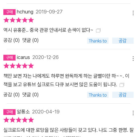
을 일으키는 자연 경관으로 요즘 관광객들에게 인기가 높은 곳이다.
hchung
2019-09-27
이곳에 발을 들이면 그 옛날 사막을 가로질러 교역한 대상들이나 구
메뉴
도를 위해 떠난 승려들의 그림자가 어른거리는 듯하다. 화려한 중국
문화유산을 찾아 떠나는 장쾌한 첫걸음! 저자는 중국 답사기를 시작
역시 유홍준.. 중국 관광 안내서로 손색이 없다~
하는 서문에서 “중국은 우리와 함께 동아시아 문화를 주도해나가는
공감 (
0
)
댓글 (0)
동반자일 뿐 아니라 여전히 우리 민족의 운명에 깊이 관여하고 있는
막강한 이웃이다. 상황이 이럴진대 우리는 중국을 더욱 깊이 알고 이
icarus
2020-12-26
메뉴
해할 필요가 있다. 그런 의미에서 나에게 중국은 언제나 즐거운 여행
의 놀이터이자 역사와 문화의 학습장이면서 나아가서 오늘날 국제사
책만 보면 자는 나에게도 하루면 완독하게 하는 글빨이란 하~~. 이
회 속에서 우리의 좌표를 생각게 하는 세계사의 무대였다”라고 집필
책을 보고 유튜브 실크로드 다큐 보시면 많은 도움이 됩니다.
의 이유를 밝히고 있다. 중국 문화유산을 즐겁고 깊이있게 감상하는
공감 (
0
)
댓글 (0)
한편으로 우리 문화의 연관과 비교를 통해 우리 것을 더욱 잘 알게 되
는 경험을 하자는 제안이다. 또한 ‘답사기’ 중국편이 출간되면서 우리
알퐁소
2020-04-19
는 드디어 한·중·일 문화유산을 하나의 큰 테이블에 놓고 비교해볼 수
메뉴
있게 되었다. 그간 부질없는 열등감이나 단순한 애국적 감정으로 이
실크로드에 대한 로망을 많은 사람들이 갖고 있다. 나도 그중 한명. 잘
웃나라의 문화유산을 평가해왔다면, 유홍준의 답사기를 통해 비로소