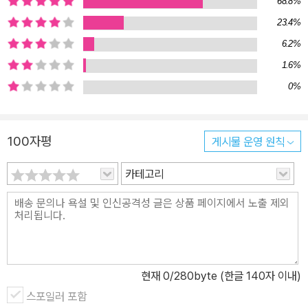
68.8%
드 전체를 6천 킬로미터 정도로 추정할 때 그 동쪽 3분의 1에 달하는
23.4%
대장정으로, 그야말로 대륙의 스케일을 느끼는 답삿길이다. 불교가
6.2%
이 길을 통해 서역에서 중국으로 들어왔고, 한족과 유목민족들의 투
쟁이 이 길을 중심으로 벌어졌다. 관중평원(關中平原)은 섬서성 서
1.6%
안(西安)을 중심으로 사방이 험준한 산맥과 네 개의 관문으로 둘러
0%
싸인 분지 지형이다. 넓이도 넓고 토양이 비옥할 뿐 아니라 천연의 요
새를 이루고 있어 일찍부터 사람이 살기 시작하여 주나라·진나라·한
100자평
게시물 운영 원칙
나라 등 중국을 통일한 나라들을 포함해 여러 나라가 이곳에 도읍을
정하는 등 오랫동안 중국 역사의 중심 역할을 해왔다. 오랜 역사만큼
카테고리
이나 문화유산도 풍부해서 진시황과 한무제, 이릉과 사마천, 이백과
두보가 남긴 유적과 무덤, 문학을 곳곳에서 만날 수 있다. 중국 4대
석굴사원으로 꼽히는 천수 인근의 맥적산석굴은 그 정교한 모습을 보
는 이에게 깊은 감동을 선사한다. 대륙을 연결하는 회랑처럼 길게 뻗
어 있는 협곡이 마치 ‘달리는 회랑’ 같다고 해서 이름 붙여진 하서주랑
현재
0
/280byte (한글 140자 이내)
(河西走廊)은 감숙성의 성도인 난주(蘭州)에서 무위(武威), 장액
(張掖), 주천(酒泉)을 거쳐 돈황에 이르기까지 장장 900킬로미터
스포일러 포함