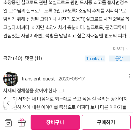
01년 건립), 흥교사(현방 유해 안치) 원측(법상종)탑, 이현(장회태
소장중인 실크로드 관련 책실크로드 관련 도서중 최고를 꼽자면정수
삼 ㅡㅠ보령은 1권이 나온 8년뒤 2011년 6권 인생도처유상수편에
자)묘 조우관 벽화(신라사절)4. 둔황(敦煌). 크게 번성하다 라는 뜻,
일 교수님의 실크로드 도록 3권, (※도록: 소정의 주제를 시각적으로
등장한다. 452페이지중 16페이지가 보령 이야기. 햐. 그것도 석탄박
오아시스로의 병목, 문명의 보고, 전시장명사산과 월아천(鳴沙山
밝히기 위해 선정된 그림이나 사진의 모음집)실크로드 사전 2권을 꼽
물관 부터 ㅠㅠ. 보령이 문화유산이 없긴하지우리 보령 관련하여 중
月牙川, 모래가 춤추며 우는 듯한 소리가 난다), 세계문화유산 막고
고싶다.비싸다. 하지만 소장가치가 충분하다. 실크로드, 문명교류에
학교때 국사시험에 나온 주관식문제1. 9산 선문중의 하나로 무염대사
굴, 장경동(프랑스 동양학자 펠리오, 혜초의 왕오천축국전 발견), 조
관심있는 사람이라면...북방을 말달리고 싶은 자내몸엔 흉노의 피가,
가 개창한 종파는?2. 우리고장에 있는 최치원의 사산비명중의 하나
우관쓴 신라사신 벽화, 위먼관(옥문관, 오아시스 북로의 관문), 한나
돌궐의 피가 흐르는가말 달리자. 대흥안령을 넘어 투루판, 사마르칸
는?1. 성주산, 2. 낭혜화상백월보광탑비(이 시대 성주산문을 모르
더보기
라 만리장성유적, 둔황의 상징 비파 켜는 처녀상, 양관(한나라 서부방
트로고려를 침입한 소손녕은 서희와의 담판에서 거란은 신라 박씨의
면 일생의 수치)사산비명 http://naver.me/xcKNFXma 출처 네이
공감 (
40
)
댓글 (11)
위군 군사시설, 오아시스로 남로의 관문, 장건의 기마상)5. 투루판
후손이라 했다.북방이라는 공간에서 부르는 위대한 노래북방에서 백
버427. 무량사에서 성주사터로 가는 길은 외산면 소재지에서 웅천천
(吐魯番). 불·모래·바람, 고온·건조·강풍, 풍요로운 곳, 신비의 땅, 문
석백석, 본명 백기행, 1912년 평안북도 정주 출생, 해방후 고향에 머
을 따라 보령. 무창포 쪽으로 가는길이다.보령에 탄광이 있었다는 것
명의 용광로(이스탄불)고온(포도, 면화), 모래(카레즈, 관개시설 발
물다 1995년 졸.아득한 녯날에 나는 떠났다부여(扶餘)를 숙신(肅
transient-guest
2020-06-17
메뉴
을 모르는 분들이 많을거 같다. 보령은 태백, 사북 담으로 큰 석탄단지
달, 포도농사), 베제클리크(최대 석굴, 아름답게 장식한 집, 위그르어,
愼)을 발해(勃海)를 여진(女眞)을 요(遼)를 금(金)을흥안령(興安
가 있었고 이름하야 성주탄광이다. 탄을 하도 캐서 성주쪽 등산시 주
서재의 정체성을 찾아야 한다
불교문화의 보고, 융합문화유적(마니교, 성수), 아스타나 고분군 유적
嶺)을 음산(陰山)을 아무우르를 숭가리를범과 사슴과 너구리를 배
의를 요한다. 언제 어디서 땅이 꺼질지 모르므로.보령뿐 아니라 충청
비록 이 서재는 내 마음대로 되는대로 쓰고 싶은 걸 올리는 공간이지
뒤로가
과 복희여와상, 교하고성(차사국의 소재지), 고창고성, 토욕구 석굴
반하고송어와 메기와 개구리를 속이고 나는 떠났다나는 그때자작나
기
백제는 3권 말미에 등장한다.기분 나빠. 6권에서 유교수의 친구라는
만 엄연히 책에 대한 이야기를 중심으로 어쩌다 보니 다른 이야기들
(위그르어로 좁다란 뜻, 독일 탐험대 르 코크의 벽화 문화재 도굴), 화
무와 이깔나무의 슬퍼하든 것을 기억한다갈대와 장풍의 붙드든 말도
충남대 박물관장 이강승 교수도 2권에서도 백제를 말하지 않았다고
까지 기록하게 된 곳이다. 그런데 COVID-19으로 인한 칩거와 격리
염산(서유기, 열사의 상징), 소공탑(투루판 군왕 애민호자, 이슬람식
잊지 않었다오로촌이 멧돌을 잡어 나를 잔치해 보내든 것도쏠론이 십
보관함담기
선물하기
서운해 했다는 편지글을 소개한다. 바람도 돌도 나무도 산수문전 같
장바구니
구매하기
및 감금을 근 석 달 정도 겪으면서 엉망이된 모든 것들처럼 이 공간 또
탑), 포도구(세계최고의 당도 자랑), 카레즈(텐산산맥 만년설, 인공
리길을 따러나와 울든 것도 잊지 않었다나는 그때아무 이기지 못할
단다.(441~442)유홍준교수는 자기는 서울사람이라 가슴속에 고향
한 그런 영향에서 완전히 벗어나지는 못했다. 그간 gym을 가지 못하