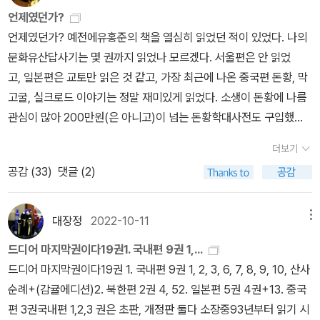
언제였던가?
용 가마솥이 우리나라 가야 유적에서도 발굴되어 가야의 상층부가 북
언제였던가? 예전에유홍준의 책을 열심히 읽었던 적이 있었다. 나의
방에서 내려왔다는 가설이 제기되고 있다. 아무튼 5세기 이후 흉노
문화유산답사기는 몇 권까지 읽었나 모르겠다. 서울편은 안 읽었
에 대한 기록은 어디에도 나타나지 않는다.내가 지금 하서주랑에 와
고, 일본편은 교토만 읽은 것 같고, 가장 최근에 나온 중국편 돈황, 막
서 흉노의 역사를 이렇게 일별하자니 중국에 있는 55개 소수민족
고굴, 실크로드 이야기는 정말 재미있게 읽었다. 소생이 돈황에 나름
의 처지를 우리와 자연히 비교해보게 된다. 중국인이 오랑캐라고 부
관심이 많아 200만원(은 아니고)이 넘는 돈황학대사전도 구입했었
른 변경민족의 흥망성쇠와 영욕을 보자면 오늘날 중국이라는 대국
다.(물론 지금은 팔아먹고 없다.ㅜㅜ), 영국놈 스타인, 불란서놈 펠리
의 힘에 눌려 중국의 자치구 또는 자치주를 이루며 조상들 삶의 방식
더보기
오, 일본놈 오타니 등등이 돈황의 유물 약탈하는 이야기 <실크로드의
을 이어가거나, 아예 더 서쪽으로 밀려나 우즈베키스탄, 카자흐스
공감 (
33
)
댓글 (2)
악마들>은 왠일인지 조금 읽다 말았다. 파란 눈의 펠리오가 막고굴의
탄, 키르기스스탄, 타지키스탄, 투르크메니스탄, 아프가니스탄 등 ‘스
한 토굴에서 촛불 켜놓고 산더미처럼 쌓인 두루마리 문서를 검토하고
탄 자가 붙어 있는 중앙아시아의 여러 나라들이 되어 있다. ‘스탄 이
있는 모습은 나에게는 약간 경이롭게 보였다. 막고굴의 고문서들은
란 땅이라는 뜻이다. 이렇게 생각하면서 동아시아 제민족의 역사에
대장정
2022-10-11
메뉴
현대의 한자로 쓰인 것도 아니고 고대 한자에 서역문자에, 갑골문같
서 우리 민족이 견지한 역사적 생명력이 얼마나 강한지를 새삼 깨닫
드디어 마지막권이다19권1. 국내편 9권 1,...
은 문자도 있고 하여튼 아무나 읽을 수 있는 뭐 그런 문서는 아닌데,,,,
는다. 하나의 민족이자신들의 운명을 스스로 결정하며 살아갈 수 있
드디어 마지막권이다19권 1. 국내편 9권 1, 2, 3, 6, 7, 8, 9, 10, 산사
파란 눈의 펠리오가 과연 읽어내기는 했을까 의문이 들기도 하지만
는 강역을 확보하니대대로 역사를 이어온 것은 피나는 희생과 불굴
순례+(감귤에디션)2. 북한편 2권 4, 52. 일본편 5권 4권+13. 중국
펠리오는 아주 짧은 기간동안에 엄청한 양의 문서 중에서 나름 가치
의 의지 아래 조상들이 우리에 내린 유산이고 축복이다. 하서주랑에
편 3권국내편 1,2,3 권은 초판, 개정판 둘다 소장중93년부터 읽기 시
가 있는 문서들만 골라내어 거의 껌값으로 그 문서들을 본국으로 실
서린 흉노의 역사가 이를 절절히 기르쳐준다. 명사산 명불허전(鳴山