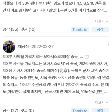
작했으니 딱 30년됐다.부지런히 읽으려 했으나 4,5,8,9,10권은 출
어 날랐던 것이니...아 대단하다. 펠리오여!!!!!!! 여기 극동의 반도의 한
鳴不虛傳)' 명사산의 울림은 헛되이 울리는 것이 아니다‘가 된다. 글
간시 바로 읽지못하고 이제야 읽었다.북한 5권을 마지막으로 장식한
서생은 몇 년째 눈알이 빠져라 영어공부에 매진하고 있지만 뭐 쉬운
자 하나를바꿈으로써 그 감동의 진폭이 이렇게 더 고양된다. 이를 놓
다.
원서 한권 제대로 읽어내지도 못하는 처지라..가슴이 아프다.ㅜㅜ),
치지 않고,다시 와보게 해준 내 친구 광호가 너무 고마웠다. 덧신을 반
더보기
무슨 설화 내지는 전설 같은 이노우에 야스시의 소설 <돈황>도 재미
납하러 입구의 광장으로 나와 다시 명사산을 바라보며 떠나는 아쉬움
공감 (
35
)
댓글 (10)
있었다. 윤후명의 소설 중에 <돈황의 사랑>도 있는데 부끄럽게도 이
을 달래는데 명월광장의 이름도 밝을 명(明)자가 아니라 울릴 명(鳴)
건 읽어보질 못했다. 각설하고, 사랑하면 알게되고 알면 보이나니
자를 쓴 ‘명월(鳴月)광장‘ 이었다. 명사산에서는 모든 것이울리
대장정
2022-03-27
메뉴
그때에 보이는 것은 예전과 같지 않을 것이다....는 말은 참 많이도 회
고 또 울릴 뿐이다. 떠나기 싫은 발걸음을 무겁게 옮기면서 가다가
자되었다. 조선시대 어느 문인의 말이었다고 하는데, 뭐 가만히 생각
는 뒤돌아 명사산의아름다운 능선을 바라보고 또 가다가는 멀어져가
제3부 사막을 가로지르는 오아시스로제1장 중국, ...
해보면 당연한 이야기이긴 한데, 그때는 무슨 대단한 진리를 발견한
는 산줄기를 바라보면서 모두들 오늘 밤 달이 뜰 때 여기에 와서 술 한
제3부 사막을 가로지르는 오아시스로제1장 중국, 제2장 중앙아시아,
듯 이 말을 이리저리 옮기고 또 이곳저곳 사용하고는 했었다. 하지만
잔 걸치면 우리 마음을 또 어떻게 울릴 것인가라고 헛기분을 내며 주
제3장 서아시아제1장 중국1. 베이징(北京). 동북부 군사,교역 중심지
어쨌든 멋있는 말이었다. 각성을 촉구하고 사랑을 독려하는 말이랄
차장에 다다랐다.
북쪽 몽골, 동쪽 한반도, 서쪽 중앙아시아, 남쪽 중원의 여러나라 연결
까???? 하기사 어떤 대상을 사랑하게 되었는데 그것이 여사로 보일
의 십자로, 13세기 주원장의 명나라부터 현재까지 중국의 수도, 원 대
리가 있겠는가 말이다. 그리고 또 생각나는 이야기 하나. 아마도
도(아랍인이 설계 총지휘), 전국시대 연 계에 도읍, 명도전로(한반도
답사기 1권에 나오는 어느 대학생의 말. '돌이 말을 하네요'. 감은사지
와 교역), 유주(당나라때), 산하이관(산해관, 만리장성 동쪽 끝, 육상
더보기
석탑을 두고 한 말이었다. 불초한 소생이 이 책을 읽고 정말 돌이 말을
교통로의 관문, 군사적 요충지), 만리장성(서단 자위관? 위먼관?~동
공감 (
27
)
댓글 (0)
하는지 알아보려고 감은사터에 갔었다. 그것도 두번이나...그 황량한