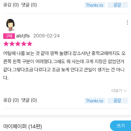
공감 (
0
)
댓글 (0)
부족해 보이고 모자라 보여도 결코 세상 살아가는 데 있어서 유정이
가 잘 못 살고 있는 것은 아니란 것이 확실하다. 남들이 빨리 터득하는
것들 속에서 놓치고 가는 부분들을 유정이는 남들보다 좀 더 늦게 터
메뉴
득하는 대신 그들이 놓친 부분들을 분명히 볼 수 있을 것이다. 그것은
alstjfls
2009-02-24
유정이만의 소중한 보물이 되어줄수도 있다. 마지막 부분에서 절로
웃음이 쿡! 집을 찾아 헤매는 유정이는 학습지 선생님을 만나서 반가
어릴때 나를 보는 것 같아 깜짝 놀랬다.맙소사!난 중학교때까지도 오
웠는데 오히려 학습지 선생님으로부터 유정이 집을 못찾고 있었는데
른쪽 왼쪽 구분이 어려웠다.그래도 뭐 사는데 크게 지장은 없었던거
만나서 다행이라는 말을 들었을때의 유정이 표정이 절로 그려졌다.
같다.그렇다조금 다르다고 조금 늦게 안다고 큰일이 생기는 건 아니
둘은 어떻게 유정이 집을 찾아갔을까? 궁금해진다.
다.
더보기
공감 (
0
)
댓글 (0)
쓰기
마이페이퍼 (14편)