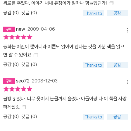
위로를 주었다. 이야기 내내 유정이가 얼마나 힘들었던가!
한 경찰이었는데, 우리 할아버지는 경찰이 데려다 주는 주정뱅이였
공감 (
0
)
댓글 (0)
다. 19쪽 경수는 숙제가 하기 싫어진다. 걱정이 되어 방에 따라 들어
온 엄마는 경수에게 숙제를 다르게 해 볼 것을 제안하고, 경수는 할아
new
2009-04-06
버지가 좋아했던 것, 잘했던 것을 쓰는 것으로 할아버지 숙제를 해 나
메뉴
간다. 거짓말하지 않으며, 남들 앞에서 창피하지도 않을 방법을 찾아
낸 것이다. 그 와중에 경수는 회장이었다고 자랑했던 명규의 할아버
동화는 어린이 뿐아니라 어른도 읽어야 한다는 것을 이분 책을 읽으
지가 바람을 피웠다는 사실을 알게 되고, 슬슬 명규의 숙제를 걱정하
면 알 수 있어요
기 시작한다. ‘명규가 할아버지 숙제 하는 방법을 알아야 할 텐데…….’
공감 (
0
)
댓글 (0)
나는 명규가 걱정됐다. 그 대신 내 걱정이 작아졌다. 우리 할아버지들
말고도 훌륭하지 못한 할아버지가 있어서, 참 다행이다. 34쪽 명규
seo72
2008-12-03
메뉴
걱정이 늘어난 대신 내 걱정이 줄었다는 대목에서 독자들은 담백한
시원함을 느낄 것이다. 경수라는 아이의 순박한 솔직함과 더불어 가
금방 읽었다. 너무 웃어서 눈물까지 흘렸다.아들이랑 나 이 책을 사랑
장 인간다운 감정을 맞닥뜨릴 수 있기 때문이다. 엄마가 동생을 낳으
하게될것
러 병원에 입원하는 바람에 열흘 간 고모 집에 맡겨지게 된 아홉 살짜
공감 (
0
)
댓글 (0)
리 진이가 난생 처음 맛보는 해방감에 대해 이야기하고 있는 <그냥>
에서는 부모님들의 규제와 해야 할 일에서 놓여나 ‘이유 없이 마음 가