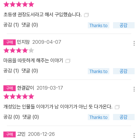
마티에 비하면 코딱지야. 음…… 내가 아는 사람은 커다란 철 수레에
물건을 잔뜩 실어 가지고 계산을 해. 음…… 그 사람은 자가용도 있어.
초등생 권장도서라고 해서 구입했습니다.
아마 생활 보훈 대상자가 아닐 거야.” “그래도 한번 가 봐. 코 찌르는
공감 (
1
)
댓글 (0)
연습도 했잖아.” 나는 할아버지한테 간절한 눈빛을 보냈다. “음……
거기는 너무 멀다. 너무 넓고.” 127-128쪽 이 책의 각 단편들은 저마
민지맘
2009-04-07
메뉴
다 고민과 문제를 안고 살아가는 아이들에게 ‘지금 그대로도 아름답
고 건강한 삶’의 일면을 생생하고 유머러스하게 보여준다. 이 세상엔
마음을 따듯하게 해주는 이야기
완벽한 사람도, 완벽한 삶도 없다. 다만 멀쩡하지 않은 세상을 멀쩡하
공감 (
1
)
댓글 (0)
게 살아 내는 ‘우리’가 있을 뿐이다. “지금도 멀쩡해 보이려고 무진장
애쓰는 어린이가 있다면 이 책을 읽고 조금이라도 편해졌으면 좋겠
한결같이
2019-03-17
다.”고 「작가의 말」에서 밝혔듯, 작가는 살아오면서 얻은 가장 멋진 삶
메뉴
의 지혜를 이 책을 통해 ‘세상의 모든 멀쩡한 유정이’들과 나누고자 하
개성있는 인물들 이야기가 남 이야기가 아닌 듯 다가온다.
는 것이다. 우리 안의 변하지 않는 아이를 만나러 가는 길은…… 환하
공감 (
0
)
댓글 (0)
다! 따뜻하다! 그리고 유쾌하다! 이 책에 실린 단편들에서 맛볼 수 있
는 가장 큰 즐거움은 ‘아이다운 아이’를 만나는 데 있다. 어린이책 작
고민
2008-12-26
가로서 조금 더 ‘어린이’에 다가서고 싶어 그간 써 오던 단편 동화의
메뉴