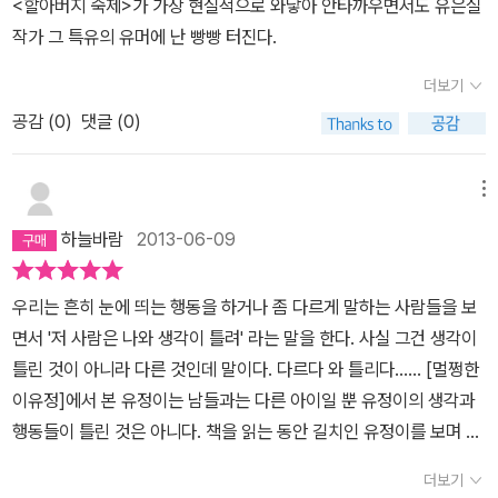
<할아버지 숙제>가 가장 현실적으로 와닿아 안타까우면서도 유은실
보면 세상은 <눈>의 주인공 아이가 이미 깨달은 것처럼 너무나 불공
각이 잘 나지 않지만 어쩌면 이 이야기속 아이같았을지도 모른다.무
작가 그 특유의 유머에 난 빵빵 터진다.
평하고 <새우가 없는 마을>처럼 가난한 사람들이 살아가기가 버겁기
거운 컵에 물을 따라주고 뭐든 천천히 하고꼬불꼬불하지 않은 면발이
때문이다. 내 아이들이 험난한 세상살이를 덜 괴롭고 편하게 살기를
아이는 신기하기만 하다.아니는 다시 왕새우를 먹고 싶어한다. 할아
더보기
바라는 마음에 아이가 좀 더 똑 부러지고 똘똘하기를 바란다. 하지만
버지는 다시 약속을 지킨다 겨울내내 모은 병과 박스를 판날 새우를
공감 (
0
)
댓글 (0)
현실은 그렇지 않다. 나나 아이들이나 ‘그냥’ 사는 게 괴롭다가도 사소
먹으러 갔다.하지만 이런저런 우여곡절끝에 새우깡과 그냥 중국집에
한 일에도 행복을 느끼는 평범한 사람들이다. 이 책은 독자들에게 멀
가는 할아버지와 손자. 웃음이 절로 나는 이야기이다. 이 이야기를 읽
메뉴
쩡하지 않지만 그냥 살아가는 사람들에게 인생의 작은 즐거움을 충분
으며 생각했다. 그냥 자장면을 아무때나 먹을 수 있는 것보다는 가끔
히 누리며 재미있게 살 수 있다고 위로하고 용기를 준다. 또한 아등바
혹은 이렇게 큰 맘먹고 먹는게 더 많은 생각과 소중한 추억을 주는 구
하늘바람
2013-06-09
등 멀쩡해지려고 노력하지 말고 자신을 그냥 있는 그대로 두라고 얘
나 하고.눈은 돌아가신 아빠를 생가하며 사는 엄마와 영지. 그래서 세
기하는 듯하다.
상은 불공평하다고 외친다.공기가 불공평하고 다 불공평하다고. 마냥
우리는 흔히 눈에 띄는 행동을 하거나 좀 다르게 말하는 사람들을 보
슬픈 이야기로 도배할 것같은 내용이나 실상 그렇지 않았다. 눈물은
면서 '저 사람은 나와 생각이 틀려' 라는 말을 한다. 사실 그건 생각이
어쩌면 아이 때보다 어른일때 더 많은 것같다.여섯편의 이야기 중에
틀린 것이 아니라 다른 것인데 말이다. 다르다 와 틀리다...... [멀쩡한
서 나는 펏번째 이야기가 가장 좋고 가장 배우고 싶고 그래서 유은실
이유정]에서 본 유정이는 남들과는 다른 아이일 뿐 유정이의 생각과
작가가 참 부럽다.삶의 성찰과 깊이가 느껴지는 동화들이다
행동들이 틀린 것은 아니다. 책을 읽는 동안 길치인 유정이를 보며 많
은 친근감을 느꼈다. 솔직히 나도 길치에 속하기 때문이다. 그래서 유
더보기
정이의 마음을 백배 천배 이해하고도 남았다. 남들이 보기엔 어딘가