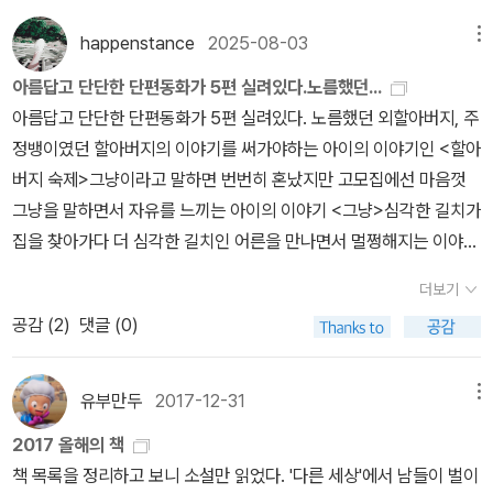
happenstance
2025-08-03
메뉴
아름답고 단단한 단편동화가 5편 실려있다.노름했던...
아름답고 단단한 단편동화가 5편 실려있다. 노름했던 외할아버지, 주
정뱅이였던 할아버지의 이야기를 써가야하는 아이의 이야기인 <할아
버지 숙제>그냥이라고 말하면 번번히 혼났지만 고모집에선 마음껏
그냥을 말하면서 자유를 느끼는 아이의 이야기 <그냥>심각한 길치가
집을 찾아가다 더 심각한 길치인 어른을 만나면서 멀쩡해지는 이야기
<멀쩡한 이유장>새우가 없는 마을에 살지만 멋진 할아버지가 있는
더보기
아이의 이야기 <새우가 없는 마을>공평한 눈 앞에서 공평해지기 위
공감 (
2
)
댓글 (0)
해 분홍색 장갑을 던진 아이의 이야기 <눈>한편, 한편 모두 다르게
따뜻하고 한방이 있다.
유부만두
2017-12-31
메뉴
2017 올해의 책
책 목록을 정리하고 보니 소설만 읽었다. '다른 세상'에서 남들이 벌이