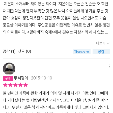
지은이 소개부터 재미있는 책이다. 지은이는 오른손 왼손을 오 학년
그 아이를 만나면서 다리를 절뚝거렸고 상규는 유정이가 다리를 다쳤
유정이를보다보면 저절로 마음이 따뜻해지고'쉼없이 고민이 밀려오
때 깨쳤다는데 왠지 부족한 것 많은 나나 아이들에게 용기를 주는 것
다고 생각한다. 유정이는 사실 괜찮은 다리지만 거짓말을 들키지 않
는 세상'이라해도 전혀 고민하며 살 필요가 없겠다는 대범한 마음도
같아 호감이 생긴다.5편의 단편 모두 웃음이 실실 나오면서도 가슴
으려고 계속 절뚝절뚝유정이는 정말 심각하게 길치다 같은 아파트 안
갖게 해 준다. 아마도 작가가 어린 시절 누구보다도 고민이 많았고, 멀
뭉클한 이야기들이다. 주인공들은 이런저런 이유로 변변치 않은 형편
에서 동을 못찾을 정도니. 하지만 그게 실상이라면 본인은 얼마나 답
쩡하지 않아 본사람이 아닐까 하는 생각도갖게 한다.한 가지고개가
의 아이들이다. <할아버지 숙제>에서 경수는 자랑거리 하나 없는 한
답할까그런데 구세주같은 일이 일어났다.집을 못찾는 이유정에서 학
갸웃거려지는 점이 있다면, 이 동화를 중, 저학년 동화로 분류해야 할
심한 할아버지들을 두었다. 술주정뱅이 할아버지와 노름꾼 외할아버
습지 선생님을 만난것. 유정이는 얼마나 반가웠을까? 하지만 이야기
까?그렇게 나누는 기준이 뭐지?이야기는 재밌지만 이야기 앞에 붙는
더보기
지 얘기를 들어야 하는 경수가 불쌍하면서도 웃음이 나오는 건 경수
에는 반전이 있다. 이제 집을 찾겠구나 하는 것은 오산. 바로 학습지
분류 타이틀을 생각하면 어떻게동화를 써야하나 딜레마에 빠지게 된
공감 (
1
)
댓글 (0)
의 할머니나 엄마의 푸념을 나도 비슷하게 들은 적이 있기 때문이다.
선생님도 길치.학습지 선생님은 벌써 십분째 아파트 안에서 해메고
다.
<멀쩡한 이유정>의 유정이도 왠지 우리들의 덜떨어진 모습을 대표하
있다는 것.그런데 그런 답답함이 왜 구세주가 된 걸까? 길을 못찾는
는 것 같아 공감이 간다. 엄청난 길치 이유정은 아직도 하교할 때 동생
것은 유정이만의 일이 아니란 걸. 다 큰 어른도 그렇다는 걸 유정이도
메뉴
을 따라다녀야 하는데 길치인 것 빼고는 아주 멀쩡하다. 유정이가 길
알게 되었으니 길을 찾지 못해도 정말 구세주가 된 것이다.새우가 없
무식쟁이
2015-10-10
치인 것도 뭐 내가 어른이 되어도 젓가락질을 제대로 못하거나 공포
는 마음은 생활보호 대상자들이야기다. 생활보호대상자에게 진짜 자
영화는 죽었다 깨나도 못 보거나 사람들한테 말 걸기를 잘 못하는 약
장면은 어떤 것일까? 자장라면을 먹으며 아이는 할아버지에게 묻는
일 년이면 가족에 관한 과제가 의례 몇 차례 나가기 마련인데 그때마
점들과 다를 바 없다. 어른이 된 나는 어렸을 때 아니 지금도 갖고 있
다. 아이는 진짜 자장면이 먹고 싶다. 진짜 사나이 이용수 할아버지는
다 기다렸다는 듯 자랑일색인 과제 반. 그냥 미제출 반. 뭔가 좀 미안
는 나의 약점을 창피해하고 그것 때문에 지독한 열등감에 괴로워하면
약속을 지켰다. 가을내내 모은 빈병을 판 날 중국집에 갔고 제일 좋은
타..아무렇지 않은 척 하지만 어느 가족에게나 빛과 그림자가 있단다.
서 아이들에게는 보다 ‘멀쩡해지길’ 원할 때가 많다. 왜 그럴까 생각해
옷으로 갈아입었다.중국집에 처음 갔을 때 난 어떤 기분이었을까 생