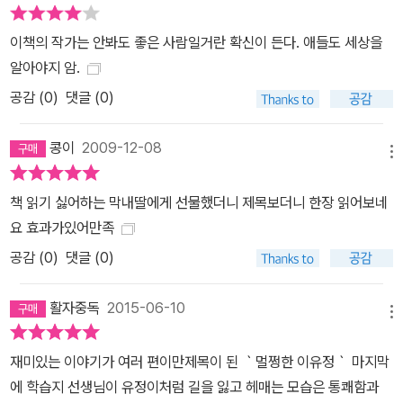
연령대를 내리고, 글짓기 지도하는 아이들의 일기장을 필사해 보기도
했다는 작가의 수고가 엿보이는 부분이기도 하다. 첫 번째 단편 <할
이책의 작가는 안봐도 좋은 사람일거란 확신이 든다. 애들도 세상을
아버지 숙제>는 주인공 경수가 학교에서 ‘할아버지에 대해 쓰는 숙
알아야지 암.
제’를 받으면서 시작된다. 친구들은 저마다 ‘한때 잘나갔던’ 할아버지
공감 (
0
)
댓글 (0)
에 대해 자랑을 늘어놓고, 경수도 질세라 돌아가셔서 기억에도 없는
할아버지 자랑을 하고 만다. ‘우리 할아버지가 태권도 회장이면?’ 나
콩이
2009-12-08
메뉴
는 우리 할아버지가 기와를 깨다 이마가 찢어지는 장면을 떠올렸다.
‘그런데 할아버지가 도복을 입은 사진이 없잖아.’ 아무래도 태권도 회
책 읽기 싫어하는 막내딸에게 선물했더니 제목보더니 한장 읽어보네
장은 아니었을 것 같았다. 가슴이 두근거리기 시작했다. 우리 할아버
요 효과가있어만족
지가 유명하지 않았을까 봐 걱정이 되었다. 12쪽 집에 와서 확인한 사
공감 (
0
)
댓글 (0)
실은 경수의 기대와는 달랐다. 할머니의 말에 따르면 유명하긴 유명
했으나 술만 마시면 골목에서 노래를 불러서 유명했고, 영광의상처일
활자중독
2015-06-10
줄 알았던 이마의 상처는 술 먹고 골목길에서 넘어져서 생긴 것이었
메뉴
다. 할머니의 거침없는 폭로에 아빠는 집을 나가고 집은 아수라장이
재미있는 이야기가 여러 편이만제목이 된 ｀멀쩡한 이유정｀ 마지막
된다. ‘주정뱅이 손자…… 주정뱅이 손자…….’ 그 말이 자꾸 생각났다.
에 학습지 선생님이 유정이처럼 길을 잃고 헤매는 모습은 통쾌함과
할아버지에 대해 아무것도 모를 때가 나았다. 승호 할아버지는 용감