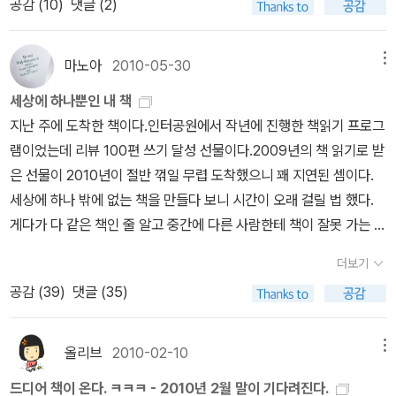
보자고 선생님의 아이디어를 훔쳐 와 본다. 이번 만남도 워거즐튼
공감 (
10
)
댓글 (2)
열번째 생일 다음 날 처음 만났어요. 선생님을 만나지 못했다면 저는
음을 뭉클하게 하는 다섯 편의 이야기가 실려 있다. <할아버지 숙제>
서회원한테 빌렸어요.<우리동네 미자씨>는 참 가슴이 아리면서도 따
무아였다. (아무튼 즐거워)
아주 재미없고 쓸쓸한 어린 시절을 보냈을 거예요. 저는 선생님께 편
에서는 폭소를, <그냥>에는 아이들의 마음이 참 잘 표현되어 있구나
뜻한 이야기였어요. 세상엔 돈많고 잘난 사람이 많지만, 그들에겐 인
지를 쓰려고 스웨덴 말을 배웠어요. 선생님은 백 권이 넘는 어린이 책
새삼 감탄을, <새우가 없는 마을>과 <눈>에는 경제적인 결핍, 엄마
마노아
2010-05-30
메뉴
간적인 감동을 받지는 못하지요. 그러나가진 것 없는 미자씨 같은 사
을 쓰셨다는데 한국말로 된 책은 많지 않아요. 저는 앞으로 스웨덴 말
아빠의 결핍 등은 아이에게 무엇인지, 잘 나타나 있었다. 자신의 어릴
람에겐 뭉클한 인간미를 느낄 수 있답니다.지금 외로운 당신, 미자씨
세상에 하나뿐인 내 책
을 더 열심히 공부해서 '옮긴이'가 될 거예요. 선생님 책을 하나도 빼
때의 경험을 제3의 스토리로 잘 풀어내는 작가인 것 같다.<내 남자
랑친구 하실래요?작가를 만나러 가기 전에 <멀쩡한 이유정>과 <마
지난 주에 도착한 책이다.인터공원에서 작년에 진행한 책읽기 프로그
지 않고 몽땅 한국말로 옮기는 게 제 꿈이에요. 그렇게 재미있는 책을
친구를 소개할께요> 박 성철아이가 빌려온 책인데 대신 반납해주러
지막 이벤트>는 보기 어려울 듯...
램이었는데 리뷰 100편 쓰기 달성 선물이다.2009년의 책 읽기로 받
스웨덴 애들만 읽으면 되겠어요?' 린드그렌 선생님은 내 손을 꼭 잡아
가는 길에 버스에서 읽었다.말하는 중에도 요즘 들어 남자 친구, 여자
은 선물이 2010년이 절반 꺾일 무렵 도착했으니 꽤 지연된 셈이다.
주신다. '내 책을 모두 한국말로 옮겨 준다니 기쁘구나.'린드그렌 선생
친구에 관한 얘기를 종종 한다 싶었는데 빌린 책 제목도 보니 확실히
세상에 하나 밖에 없는 책을 만들다 보니 시간이 오래 걸릴 법 했다.
님이 활짝 웃는다. '선생님, 제가 삐삐 이름 외워 볼까요? 삐삐로타 델
그런가보다. 공지희 작 <영모가 사라졌다>를 그린 오동 화가의 그림.
게다가 다 같은 책인 줄 알고 중간에 다른 사람한테 책이 잘못 가는 배
리카테사 윈도셰이드 멕크렐민트 에프레임즈 도우터 롱스타킹.' '어
아이들이 그린 것 같은 삐죽삐죽 필치가 특징이다. 현직 초등학교 교
송사고도 있었다 한다. 내 책은 어디 헤매다가 왔는지 모르겠지만 나
쩜, 한 자도 안 틀리는구나.'린드그렌 선생님이 내 머리를 쓰다듬어 주
사인 저자는 동화 외에도 어린이들을 대상으로 한 책들을 많이 썼다.
더보기
한테는 다른 책 없이 바로 도착했다.^^내 이름 박힌 책을 보니 기분이
신다. '어떤 사람이 정말 삐비를 좋아하나 시험해 보려고 그렇게 길게
4학년이라는 연령대, 배경, 심리, 글의 전개 등 참고할 만 한 것들이
공감 (
39
)
댓글 (35)
참 좋았다. 하핫, 쑥스럽고 부끄럽고 으쓱했달까. 그러니 서점 가판대
지으셨죠? 자그마치 서른한 자예요,.' '어떻게 알아니? 너는 정말 삐
많았다. 초등 중학년 까지의 책에는 대화체 부분이 많이 차지하는 부
에까지 진열된 자기 책을 보는 기분은 오죽할까. 연애하듯 설레지 않
삐를 좋아하는구나.' (39~41쪽) 비읍이가 다니던 헌책방에 만난 그
분이 확실히 많아서, 이 책의 경우 한 쪽의 반 정도가 대화로 이루어져
을까 싶다.표지가 얇은 게 유일한 흠이었다. 하지만 제작단가를 생각
러게 언니와 이런 이야기도 나눈다. '미안해요. 우리 엄마 말대로 나
올리브
2010-02-10
메뉴
있는 것 같다.사랑하는 것과 좋아한다는 것의 차이가 뭐냐는 아이의
해야지...각자 고른 100개의 리뷰가 실리는 건데 사진 리뷰가 많아서
는 예의가 부족한가 봐요.' '아니야, 너는 예의가 넉넉한데 뭘. 솔직하
물음에 엄마는 좋아한다는 것은 감정이지만 사랑한다는 것은 거기에
드디어 책이 온다. ㅋㅋㅋ - 2010년 2월 말이 기다려진다.