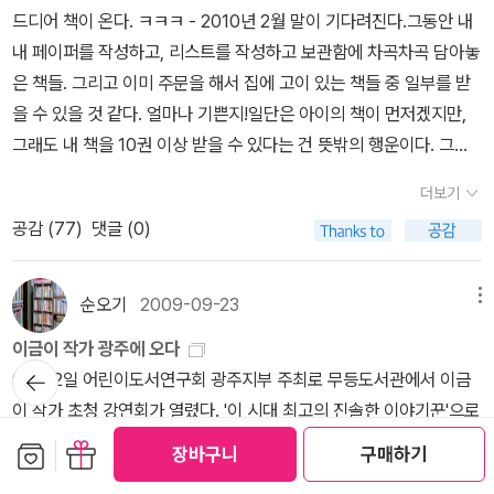
530쪽이나 된다. 컬러 사진이 아니니 괜찮다고 했는데 막 미안했다
게 말하고 내 예기도 잘 들어주고 있잖아. 앞으로는 예의가 더 많아질
'책임'이라는 것이 보태지는 것이라고 대답해준다. 메모해둔다.<나는
드디어 책이 온다. ㅋㅋㅋ - 2010년 2월 말이 기다려진다.그동안 내
능...이런 프로그램이 있다는 걸 모르다가 작년 초에 상해 다녀온 직후
게 분명해. 린드그렌 책은 사람에 대한 진정한 예의가 뭔지 가르쳐 주
야 미생물 요리사> 벼릿줄 글 이량덕 그림과학과 친해지는 책 시리즈
내 페이퍼를 작성하고, 리스트를 작성하고 보관함에 차곡차곡 담아놓
부터 도전했더니 날짜가 2월이다. 내가 고른 첫번째 리뷰.제목이 줄
니까.' 나는 그게 무슨 말인지 이해가 되지 않았다. '사람에 대한 진정
이다. 미생물이라고 하면 아이들은 무엇을 떠올릴까. 아이들이 '미생
은 책들. 그리고 이미 주문을 해서 집에 고이 있는 책들 중 일부를 받
을 넘어가면 사이즈를 줄였다면 좋았겠지만, 역시 그런 주문은 무리
한 예의가 뭐예요?' '그건 말이지...... 가슴으로 린드그렌 선생님 책을
물'이라고 물어보면 우선 무엇을 예로 들어야 아이들에게 금방 와닿
을 수 있을 것 같다. 얼마나 기쁜지!일단은 아이의 책이 먼저겠지만,
라는 걸 안다. (알지만 아쉽다. ㅎㅎ)왼쪽은 시간 상자 리뷰, 오른 쪽
읽다 보면 저절로 알게 되는 거야. (79쪽) 그리고 2002년 1월 28
을까. 눈에 안보일 정도로 작아서 현미경으로 봐야만 보이는 생물을
그래도 내 책을 10권 이상 받을 수 있다는 건 뜻밖의 행운이다. 그리
은 더 리더.흑백 사진도 생각외로 잘 나왔다. 사진이 크면 편집열이 뒤
일, 린드그렌 선생님이 돌아가셨다는 소식을 들은 비읍이는 이렇게
미생물이라고 한다고, 정의에 충실하게 차근차근 설명해주는 것도 나
고 조금만 더 기다리면 3월 경 남편이 잠시 한국에 갈 일이 있을 듯 하
로 밀려서 여백이 크게 생기던데, 사진이 작을 경우는 텍스트와 제법
적었다. 선생님이 돌아가신 걸 알게 된 날. 베개랑 이불이 흠뻑 젖을
더보기
쁘지 않지만, 우선 빵, 요거트, 치즈, 포도주, 청국장 등이 모두 이 미
니, 그 땐 책들을 박스에 한가득 넣어서배로 한꺼번에 부치라고 해야
조화롭게 실렸다.기쁘게 받았지만 내가 쓴 리뷰를 다시 읽어본 건 아
만큼 울었어요. 선생님께 드릴 편지로 공책 한 권을 가득 채웠는데, 선
공감 (
77
)
댓글 (0)
생물들이 작품이라는 것 부터 얘기해주면 어떨까? 지루하지 않게 아
겠다.날이 갈수록 읽고 싶은 책들은 가득하고, 새로 쏟아져나오는 신
닌데, 오늘 사진 찍으려고 후루룩 넘기다가 이 사진을 보고 다시 덜컹!
생님께 옮긴이가 될 거라고 꼭 말하고 싶었는데. <나비를 잡는 아버
주 잘 설명되어 있는 책이다. 개인적인 욕심으로 여기에 요즘 세계적
간 홍수 앞에서 불쑥 버스를 타고 갈 수 있는 서점이나 도서관도 없으
해버렸다. 이 웃음, 어찌할까나. 너무 소탈하고 맑아서 더 아프다.100
지>를 스웨덴 말로 옮겨 드리고 싶었는데. 선생님께 꼭 한 번 안겨 보
으로도 주목받기 시작한 '김치'라는 항목이 들어갔으면 어떨까 싶다.<
니까.- 아, 물론 여기도 서점은 많지만, 전부 영어 혹은 중국어 책이니
순오기
2009-09-23
메뉴
번째 리뷰로 고른 건 '내가 함께 있을게'며칠 전에 중고로 한 권 더 구
고 싶었는데...... 가만히 있다가도 그런 생각을 하면 슬픔이 목까지 차
우리 동네에는 아파트가 없다> 김 중미어제 읽은 네번째 책. 김 중미
까. 간혹 일본어 책도 있고 한국어 책도 있는데, 일본어 책은 만화다
입하고 막 행복해했다. 그날의 주문은 순전히 이 책 때문이었다.작년
오른 것 같아요. (171쪽) <나의 린드그렌 선생님께> 작품 속에는 그
이금이 작가 광주에 오다
는 예전부터 좋아하는 작가였는데 읽고 나면 마음이 무거워지는 경향
많고 한국어 책은 아주아주 오래된 요리책 정도?우리 아이와 함께 읽
뒤로가
에 읽은 책은 모두 다 합해서 571권이었다. 그 중 몇 편의 리뷰를 썼
러게 언니가 갖고 있는 린드그렌 선생님 책 서른일곱 권 목록이 나온
9월 22일 어린이도서연구회 광주지부 주최로 무등도서관에서 이금
이 있어 막 찾아 읽지는 않고 있었다. 저자 처럼 그림을 그린 유 동훈
기
을 수 있는 다양한 책들을 더 찾아봐야 할 것 같다. [퍼시 잭슨과 번개
는지는 모르겠지만 그 중에서 골라낸 100권이니 좀 더 좋았던 책들
다.지금은 그때보다 더 많은 책이 번역되어 나왔는지 42권이나 검색
이 작가 초청 강연회가 열렸다. '이 시대 최고의 진솔한 이야기꾼'으로
님 역시 인천 만석동 '기찻길 옆 작은 학교'에서 일하고 있다. 진도에
도둑] 영화 개봉을 기념하여 다시 한 번 그리스 로마 신화 를 읽어보
의 집합이 될 게다. 100권의 책을 다 집어넣는 수고를 생각하니벌써
된다. 우리집에는 이 중에 몇 권 있고...
불리는 이금이작가와의 인연은 2006년부터 시작돼 네 번째 만나는
서인천 철거촌 동네로 이사를 온한 가족의 이야기이다. 할머니와 엄
보관함담기
선물하기
고 싶다. 더불어 북유럽 신화와 함께 인도 신화 역시...한국의역사와
장바구니
구매하기
숨이 차지만, 세어보는 즐거움을 같이 누려야지... ^^내가 고른 책들은
린드그렌 선생님 책을 많이 읽지 못했고, 유은실 작가의 책은 네 권 밖
것이지만, 여전히 친숙한 이웃의 누구 엄마처럼 거리감 없이 반갑다.
마, 아빠, 그리고 상윤, 상민, 상미, 상희 네 남매. 할머니는 병환으로
세계의 역사, 문화와 지리에 관련된 책들도 간절히 필요하다.노빈손