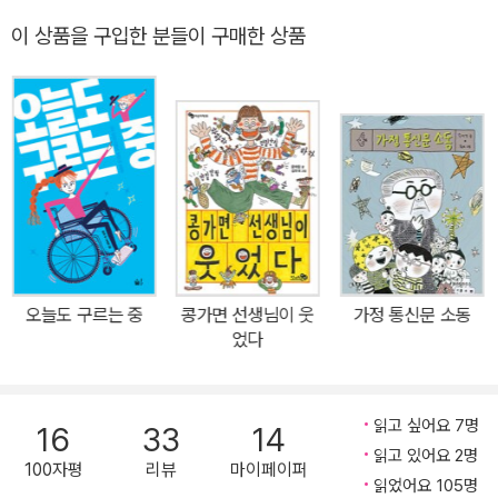
을 수상한 유은실의 두 번째 단편 동화집이다. 이 책은 누구에게나 하
아들이지 못한다. 배운 것과 눈앞에 일어나는 현실이 다를 경우 가차
이 상품을 구입한 분들이 구매한 상품
나쯤은 있는 ‘문제’를 안고 살아가는 보통 아이들이 그 문제를 어떻게
없이 고개를 가로젓는다.
넘어서는지 보여준다. 한 장의 사진을 보듯 생생한 다섯 편의 이야기
들을 통해 작가는 모자라면 모자란 대로, 없으면 없는 대로 유쾌하게
<멀쩡한 이유정>에 나오는 이야기의 주인공들은 뒤죽박죽 이상한 세
살아가는 우리 멀쩡한 아이들의 모습을 그리고 있다. 돌아가신 할아
상을 향해 ‘내가 미친 게 아니다’라고 외친다. 어른들은 진작 ‘그러게
버지가 술주정뱅이였다는 사실을 알아버린 경수가 거짓말하지 않고,
말야’ 하면서 포기했던 일이다. 대형 마트의 등장과 함께 우리 읍내에
할아버지를 원망하지 않으며, 남들 앞에서 창피하지 않을, 나만의 할
서 새우가 사라져버린 일이나, 할아버지의 재력이나 직업이 내 숙제
아버지 숙제 방법을 찾아내는 이야기 <할아버지 숙제>, 사 학년이 되
로 둔갑하는 일 따위 말도 안 되는 기이한 현실이 멀쩡한 주인공 앞에
도록 혼자서는 집과 학교 오가는 길을 잘 못 찾는 길치 이유정의 진땀
서 몸부림친다. 그걸 본 아빠는 집을 나가버리고 할아버지는 버스를
나는 ‘나 홀로 집 찾기’를 그린 <멀쩡한 이유정>, 생활 보호 대상자로
타고 되돌아가지만 어린이 주인공들은 우뚝 서서 뚫어져라 본다. 세
오늘도 구르는 중
콩가면 선생님이 웃
가정 통신문 소동
살면서 빈병 팔아 모은 돈으로 ‘진짜 자장면’과 ‘진짜 새우’를 먹어 보
었다
상이 틀렸고 내가 멀쩡하다는 것을 확인해야만 하기 때문이다. 현실
기 위해 좌충우돌하는 손자 이기철과 할아버지 이용수의 모습을 그린
은 얼음장이지만 동화는, 문학은 역시 씩씩하다.
<새우가 없는 마을> 등 사람이라면 누구나 하나씩은 가지고 있음직
한 ‘문제’ 때문에 벌어지는 웃지 못할 사건들을 군더더기 없는 문장으
읽고 싶어요 7명
16
33
14
‘있는 그대로 어린이’인 멀쩡한 주인공들
로 때론 짠하게, 때론 유쾌하게 담아냈다. ‘차분하고 치밀하게 이야기
읽고 있어요 2명
100자평
리뷰
마이페이퍼
를 끌고 나가면서 군말 없이 정곡을 찌르며 때로는 능청스럽게 절정
읽었어요 105명
유은실은 <멀쩡한 이유정>(위)에서 ‘너는 멀쩡하니?’라고 묻는다.