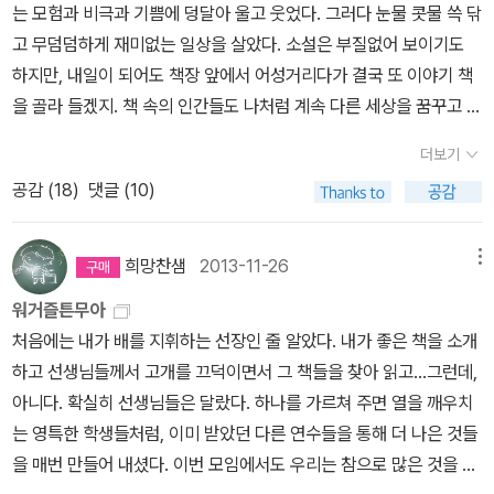
는 모험과 비극과 기쁨에 덩달아 울고 웃었다. 그러다 눈물 콧물 쓱 닦
고 무덤덤하게 재미없는 일상을 살았다. 소설은 부질없어 보이기도
하지만, 내일이 되어도 책장 앞에서 어성거리다가 결국 또 이야기 책
을 골라 들겠지. 책 속의 인간들도 나처럼 계속 다른 세상을 꿈꾸고 도
망가고 개척하고 싸운다. 언뜻 나를 들켜 그들과 눈길이 마주치고 숨
더보기
이 막히기도 했다. 올해의 고전, 어쩌면 인생 독서 경험. 전쟁과 평화,
공감 (
18
)
댓글 (10)
톨스토이/박형규 역, 문학동네, 2017 올해의 웃픈 인생. 리얼 라
이프 스토리.Born A Crime, Trevor Noah, Hodder & Stoughto
n, 2016 올해의 언니 (사람이거나 동물이거나) 푸른 사자
희망찬샘
2013-11-26
메뉴
와니니, 이현, 창비, 2015여자는 총을 들고 기다린다, 에이미 스튜어
워거즐튼무아
트/엄일녀 역, 문학동네, 2017보건교사 안은영, 정세랑, 민음사, 201
처음에는 내가 배를 지휘하는 선장인 줄 알았다. 내가 좋은 책을 소개
5 올해의 맴찟, 씩씩한 어린이들멀어도 얼어도 비틀거려도,
하고 선생님들께서 고개를 끄덕이면서 그 책들을 찾아 읽고...그런데,
미카엘 엥스트룀/정이인 역, 낭기열라, 2013알사탕, 백희나, 책읽는
아니다. 확실히 선생님들은 달랐다. 하나를 가르쳐 주면 열을 깨우치
곰, 2017소나기밥 공주, 이은정, 창비, 2009멀쩡한 이유정, 유은실,
는 영특한 학생들처럼, 이미 받았던 다른 연수들을 통해 더 나은 것들
푸른숲 주니어, 2008 올해의 여자의 삶, 욕하면서
을 매번 만들어 내셨다. 이번 모임에서도 우리는 참으로 많은 것을 배
읽는 재미Jane Eyre, Charlotte Bronte, Penguin US, 2006My