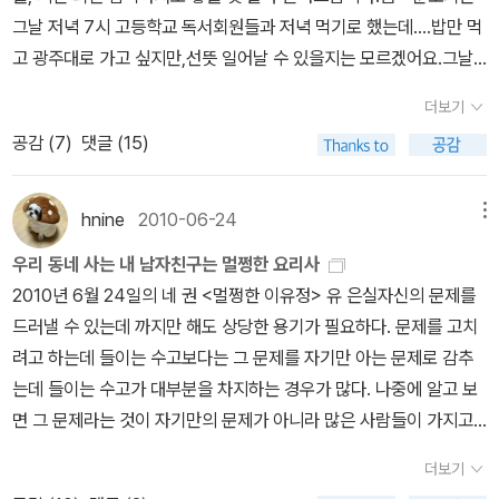
<<지각대장 존>>과 느낌이 닮았다는 <<어리석은 판사>>는 지금
봐서 아주 많이 해진 책이 됐다.나는 삐삐보다 아니카가 더 사랑스러
이. 피아노 연주곡을 들으며 한잠 더 자고 싶다.
그날 저녁 7시 고등학교 독서회원들과 저녁 먹기로 했는데....밥만 먹
당장 사고 싶다는 생각이 든다. 아이들에게 그냥 듣게 하고는 등장인
웠지만....^^아스트리드 린드그렌 사망소식을 전하는 알라딘 북캘린
고 광주대로 가고 싶지만,선뜻 일어날 수 있을지는 모르겠어요.그날
물들이 소개하는 괴물들을 상상해서 그려보라고 했단다. 그리고 작가
더를 보면서 바로 유은실 작가의 <나의 린드그렌 선생님께>라는 작
강연회에 오실 분들은 <나의 린드그렌 선생님>을 꼭 읽고 오시고<우
가 그린 괴물을 짜잔~ 하고 보여 주었다고. 이 책은 반의 아이가 읽어
품이 생각났다.유은실 작가는 주인공 비읍이를 통해 린드그렌 선생님
더보기
리동네 미자씨>나 <만국기 소년>등 그분의 작품을 읽고 오면 좋겠지
달라고 들고와서 읽어주셨다는데 독서 지도를 하다보면 이렇게 자기
께 사랑을 전한다. 아스트리드 린드그렌은 스웨던에 사는 작가다. 엄
공감 (
7
)
댓글 (15)
요~유은실 작가를 만날 생각에 <나의 린드그렌 선생님>을 다시 읽
책을 가지고 오는 아이들이 생긴다. <<밥 안 먹는 색시>> 관련 두 가
마가 좋아하는 삐삐를 만든 사람이 바로 린드그렌이다. 린드그렌 선
었는데, 여전히 재밌고 감동스럽다.린드그렌 선생님에게 올인하는 비
지 책도 모두 사서 읽어주고 싶다. 아이들은 엽기 호러물에 더 꽂히더
생님 얼굴에는 깊은 주름이 박혀 있는데, 그건 아주 당연한 일이다. 올
읍이가 부럽기도 하고, 스웨덴 말을 배워서'옮긴이'가 되고 싶다는 건
라는 말씀. 아주 재미있는 만화책도 소개 받았다. 이것도 사
hnine
2010-06-24
메뉴
해 아흔다섯 살이 된 할머니이기 때문이다. 나는 린드그렌 선생님 책
작가 유은실의 희망일까? ^^그러게 언니는 린드그렌 책을 서른 일곱
고 싶은 생각이... 요즘 한창 가부와 메이 이야기를 읽어주고
을 일곱 권 가지고 있다. 모두 열 번 넘게 읽었고. 요즘도 잠자기 전에
우리 동네 사는 내 남자친구는 멀쩡한 요리사
권이나 갖고 있는데, 우리집엔 <말괄량이 삐삐> 달랑 한 권이다.'나중
들 계신데, 그 이야기에 젖어드는 아이들의 이야기를 듣는 재미도 솔
조금씩 읽는다. 머릿속에는 린드그렌 선생님의 이야기를 늘 넣고 다
2010년 6월 24일의 네 권 <멀쩡한 이유정> 유 은실자신의 문제를
에 할머니가 되면 멋진 흔들의자에 앉아서 동네 꼬마들한테 린드그렌
솔했다. 개구쟁이 일학년 녀석들이 가부 흉내를 낸다면서 '아우~아우
닌다. 린드그렌 선생님이 없는 내 생활은 상상할 수도 없다. (9쪽) 나
드러낼 수 있는데 까지만 해도 상당한 용기가 필요하다. 문제를 고치
선생님 책을 읽어 주라고.'비읍이가 그러게 언니에게 준 크리스마스
~' 한다는데... 글밥이 많아서 읽어줄 수는 없지만, 이야기를 들려주
는 스웨덴에 가서 린드그렌 선생님을 만나는 장면을 상상하기 시작했
려고 하는데 들이는 수고보다는 그 문제를 자기만 아는 문제로 감추
카드에 적은것처럼, 나도 이런 할머니가 되고 싶다.^^우리집엔 '나의
었다며 우리에게도 들려준 이야기 <<워거즐튼무아>>는 도서실 책
다.먼저 린드그렌 선생님을 꼭 껴안는다. 선생님 품은 따뜻하고 옷을
는데 들이는 수고가 대부분을 차지하는 경우가 많다. 나중에 알고 보
린드그렌 선생님, 만국기 소년'요렇게 두 권 있어요.<만국기 소년>은
으로 사 두어서 이제 곧 들어올 예정인데, 함께 한 책갈피 만들기도 재
부드럽다. 나는 선생님의 손을 잡는다. 백 살이 넘은 선생님은 손에 주
면 그 문제라는 것이 자기만의 문제가 아니라 많은 사람들이 가지고
단편의 매력을 흠뻑 느낄 수 있고, 유은실 작가의 내공이 느껴지는 대
미있어 보인다. 지끈을 이용해 꽃처럼 펼쳐 둔 모습도 너무 예뻤다. 거
름이 많다. 코끼리 가죽을 만지는 것 같다. 나는 스웨덴 말로 선생님한
있는 문제, 즉 문제랄 것도 없는 경우가 있음에도.이야기의 마지막에
단한 작품이었다 기억해요. 리뷰를 안 썼으니 다시 봐야겠어요.<우리
꾸로 글을 써서 책 속 주인공처럼 힘든 일을 만났을 때 주문처럼 외워
더보기
테 말한다. '선생님이 이 세상에 계셔서 정말 기뻐요. 저는 선생님을
유정이와 같은 문제로 헤매고 있는 선생님을 만나는 장면은 압권.마
집에 온 마고할미>는 도서관에서 빌려봤고,<우리동네 미자씨>는 독