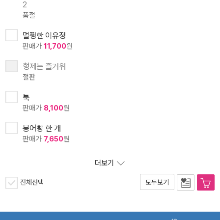
2
품절
멀쩡한 이유정
판매가
11,700
원
형제는 즐거워
절판
툭
판매가
8,100
원
붕어빵 한 개
판매가
7,650
원
더보기
전체선택
모두보기