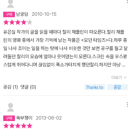
다고 스스로를 속이면서, 내가 훌륭한 어른이 되면 모든 문제가 해결
메뉴
잘생기셨고 게임을 좋아하셨다고.마지막이 난 가장 좋았다. 친구 명
될 거라고 믿었다. 멀쩡해 보이려고 나는 무진장 애를 썼다. 지금도
규 할아버지가 바람둥이라는 할머니 말에 경수는 생각한다. 명규가
남궁담
2010-10-15
우리 집은 문제투성이다. 나는 훌륭한 어른이 되지 못했고, 가족이 겪
할아버지 숙제하는 방법을 알아야 할텐데.나는 내 딸 태은이가 저렇
는 문제를 거의 해결하지 못한다. 하지만 더이상 멀쩡해 보이려고 애
게 사람의 소소한 부분을 알아주는 아이가 되었으면 한다.아빠를 생
유은실 작가의 글을 읽을 때마다 찰리 채플린이 떠오른다.찰리 채플
쓰지 않는다. 그냥 있는 그대로 받아들이려고 노력한다. 이 세상에 문
각할때도 엄마를 생각할 때도 친구를 생각할 때도 어느 한부분을 극
린의 영화 중에서 가장 기억에 남는 작품은 <모던 타임즈>다.하루 종
제없는 사람도, 집도 없다는 걸 알게 되었기 때문이다. 내가 유정이만
대화 시키기 보다는 작고 소소한 그사람의 장점을 알아주는 사람이
일 나사 조이는 일을 하는 탓에 나사 비슷한 것만 보면 공구를 들고 달
했을 때 그걸 알았으면 어땠을까? 아마도 멀쩡해 보이려고 애쓰는 데
되고 그것을 받아들여주는 아이가 되길.그래서 이런 동화를 쓴 유은
려들던 찰리의 모습에 얼마나 웃어댔는지 모른다.스크린 속을 우스꽝
소중한 시간을 허비하지 않았을 것이다. 엉망진창인 세상을 살아가
실 작가가 참 멋지다.그냥은 일단 스토리에 맞는 스케치가 인상적이
스럽게 뛰어다니며 끊임없이 폭소가터치게 했던찰리.하지만 마냥 재
는 문제투성이 얘기 다섯 편을 담았다. 지금도 멀쩡해 보이려고 무진
었다, 옥상도 버드나무 밑에 서있는 진이도 축구장 구경하는 모습도
밌다고 웃어댈 수만도 없게 만들었던,아니 문득문득 가슴을 먹먹하게
장 애쓰는 어린이가 있다면 이 책을 읽고 조금이라도 편해졌으면 좋
더보기
모두 마을을 울렸다.그냥요. 여러가지 행동 속에 그냥요가 들어있는
만들었던 흑백 캐릭터.그래서 내가기억 속에 저장된 찰리 채플린은
겠다. 나와 함께 인생을 헤매고 있는 소중한 사람들에게 고마움을 전
이 이야기를 읽다보면 나도 모르게 따라하고 싶게 된다 그냥요.그다
공감 (
1
)
댓글 (0)
결코 희극 배우가 아니다.유인실 작가의 글은 내가 흉내내고 싶은 문
한다.
지 좋은 말은 아닌듯하지만 그래도 그냥 정말 아무 이유없이 그렇게
체를 가지고 있다. 간결하고 명쾌하면서도 무게가 느껴지는......유머
하고 싶을 때가 있는 것이다. 그냥요. 아이맘을 알아 주는 작가다.멀쩡
와 위트가 넘치면서도기저엔 은근한 슬픔이 묻어나는......<얼쩡한 이
메뉴
한 이유정은 길치라서 동생을 따라다니는 아이의 이야기이다. 이 멀
유정>에 실린다섯 편의 글 모두,작가의 매력을 흥건하게 느끼게 한
쑥부쟁이
2013-06-02
쩡한 이란 단어가 핵심인데 동생을 못 만나 길을 찾으려고 허둥대며
다. 특히 가운데 실린 '멀쩡한 이유정'은 내가 거울에 비친 나를 보는
길을 잘 못찾던 이유정은 한상규를 만나게 된다. 같은반 친구. 그런데
느낌이다.멀쩡하지만 멀쩡하지 않은, 완벽한 듯 해도 완벽하지 않은