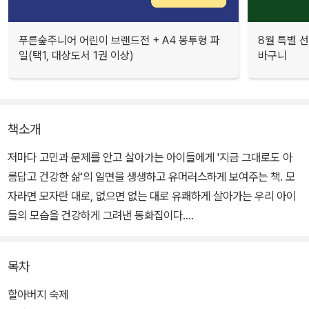
푸른숲주니어 어린이 브랜드전 + A4 봉투형 파
8월 특별 선
일(택1, 대상도서 1권 이상)
바구니
책소개
저마다 고민과 문제를 안고 살아가는 아이들에게 '지금 그대로도 아
름답고 건강한 삶'의 일면을 생생하고 유머러스하게 보여주는 책. 모
자라면 모자란 대로, 없으면 없는 대로 유쾌하게 살아가는 우리 아이
들의 모습을 건강하게 그려낸 동화집이다.
이 세상엔 완벽한 사람도, 완벽한 삶도 없다. 다만 멀쩡하지 않은 세상
목차
을 멀쩡하게 살아 내는 '우리'가 있을 뿐임을 일깨운다. 표제작 '멀쩡
한 이유정'을 포함 총 다섯 편의 이야기가 수록되어 있다.
할아버지 숙제