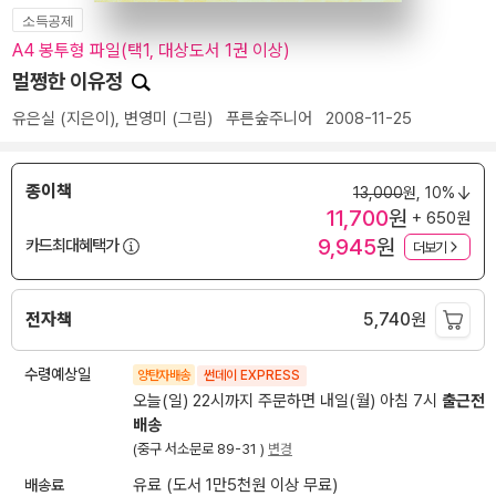
소득공제
A4 봉투형 파일(택1, 대상도서 1권 이상)
멀쩡한 이유정
유은실
(지은이),
변영미
(그림)
푸른숲주니어
2008-11-25
종이책
13,000
원,
10%
11,700
원
+ 650원
9,945
원
카드최대혜택가
더보기
전자책
5,740
원
수령예상일
양탄자배송
썬데이 EXPRESS
오늘(일) 22시까지 주문하면 내일(월) 아침 7시
출근전
배송
(중구 서소문로 89-31 )
변경
배송료
유료 (도서 1만5천원 이상 무료)