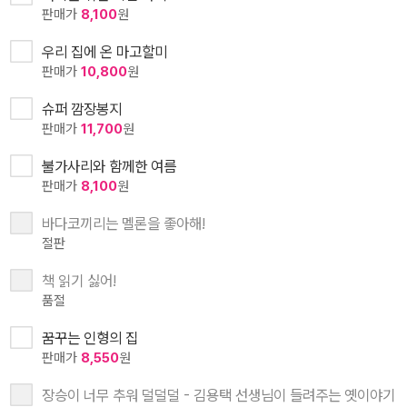
판매가
8,100
원
우리 집에 온 마고할미
판매가
10,800
원
슈퍼 깜장봉지
판매가
11,700
원
불가사리와 함께한 여름
판매가
8,100
원
바다코끼리는 멜론을 좋아해!
절판
책 읽기 싫어!
품절
꿈꾸는 인형의 집
판매가
8,550
원
장승이 너무 추워 덜덜덜 - 김용택 선생님이 들려주는 옛이야기