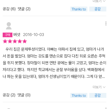
더보기
걸 못해도 아무렇지 않은 척 아니 오히려 척을 넘어섰던 기억이 난다.
공감 (
6
)
댓글 (2)
하지만 문제없는 아이도 문제 없는 집도 없다는 사실 그 대단하면서
도 평범한 사실을 아이들은 과연 받아들일까 어른인 나도 설마 다른
집은 안 그렇겠지 하는데 말이다.책에는 5편의 단편 동화가 나온다.
메뉴
첫번째 할아버지 숙제부터 나는 참 좋았고 이런 이야기 이런 동화 이
버섯
2016-10-03
런 주제관을 갖고 싶은 생각이 들었다. 사실 그런 생각을 갖는다고 해
서 다 글로 옮겨 지는게 아니어서 더욱 작가가 부럽다.할아버지 숙제
우리 집은 문제투성이였다. 아빠는 아파서 집에 있고, 엄마가 나가
는 학교에서 내준 할아버지 숙제이야기인데 다른 친구들 할아버지는
서 돈을 벌었다. 엄마는 강도를 맨손으로 잡다 다친 뒤로 오른손 주먹
모두 대단한 사람들이다. 회장이거나 축구하면서 다친 흉터 트로피,
을 쥐지 못했다. 장마철이 되면 연탄 광에는 물이 고였고, 엄마는 손이
강도를 때려잡거나 경찰이거나 모두 아이들이 우아 할만한 할아버지
저리다고 했다. 하지만 학교에서는 곧잘 부러움을 샀다. 백화점에서
들.하지만 할아버지에 대해 잘 모르는 주인공 경수는 집에서 친할아
나 파는 옷을 입는데다, 엄마가 선생님이었기 때문이다. 그게 다 얻어
버지와 외할아버지에 대해 묻는다. 하지만 친할아버지는 술주정뱅이
입은 옷이라는 걸, 아빠는 지체 장애인이라는 걸, 엄마랑 할머니는 사
였고 외할아버지는 노름꾼이었다. 대체 뭐라고 쓸까 여기에 정말 존
더보기
이가 좋지 않았다는 걸 친구들은 알지 못했다. 내가 홍수에 집이 떠내
경스런 엄마가 나온다. 엄마는 경수에게 숙제하는 방법을 알려준다.
공감 (
2
)
댓글 (0)
려가는 악몽을 자주 꾸는, 불안한 아이라는 것도. 나는 친구들 눈에
친할아버지는 노래를 잘 불렀고 전쟁때 동생을 잃어버려 슬퍼하셨고
'좋은 옷 입는 선생님 딸'로 비춰지는 게 좋았다. 우리 집은 문제가 없
엄마가 눈이 크다고 좋아하셨다고. 외할어지는 누이 장동건처럼 크고