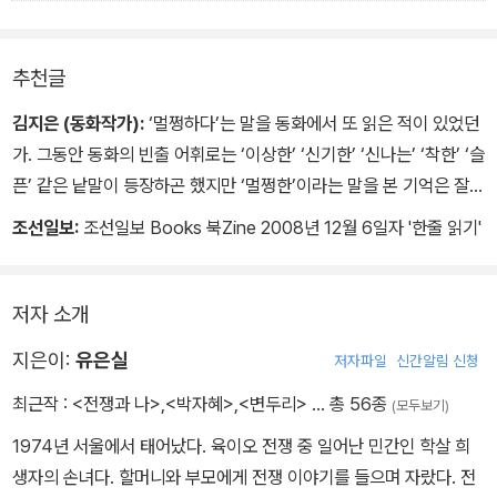
- 본문중에서
추천글
김지은 (동화작가):
‘멀쩡하다’는 말을 동화에서 또 읽은 적이 있었던
가. 그동안 동화의 빈출 어휘로는 ‘이상한’ ‘신기한’ ‘신나는’ ‘착한’ ‘슬
픈’ 같은 낱말이 등장하곤 했지만 ‘멀쩡한’이라는 말을 본 기억은 잘
떠오르지 않는다.
조선일보:
조선일보 Books 북Zine 2008년 12월 6일자 '한줄 읽기'
동화의 낱말은 종종 작가가 어떤 눈으로 세상과 어린이를 보는지 가
늠하는 유용한 단서가 된다. 그렇게 보면 요즘 부쩍 동화에서 ‘신기
저자 소개
한’이라는 말보다는 ‘이상한’이라는 말이 더 자주 나오는 것은 의미심
지은이:
유은실
저자파일
신간알림 신청
장하다. ‘이상한’은 단순한 놀라움의 표현이 아니다. 지금 한국 사회에
서 벌어지는 각종 예측불허의 질주에 대한 부정적 예감을 강하게 드
최근작 :
<전쟁과 나>
,
<박자혜>
,
<변두리>
… 총 56종
(모두보기)
러내는 것이다.
1974년 서울에서 태어났다. 육이오 전쟁 중 일어난 민간인 학살 희
생자의 손녀다. 할머니와 부모에게 전쟁 이야기를 들으며 자랐다. 전
작가 유은실은 여기에서 성큼 더 나간 낱말 하나를 불쑥 꺼내 든다. 그