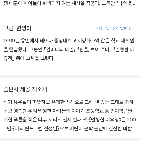
쟁 때문에 아이들이 희생되지 않는 세상을 꿈꾼다. 그동안 『나의 린드
의 단편동화집 <멀쩡한 이유정>은 묻는다. ‘너는 멀쩡하니?’라고. 이
그렌 선생님』 『멀쩡한 이유정』 『까먹어도 될까요』 등의 동화와 청소
말은 타자를 향해 던지는 ‘미친 거 아냐?’라는 냉소에서 방향을 바꾼
년 소설 『변두리』 『2미터 그리고 48시간』 『순례 주택』 등을 썼다. 그
것이다. 더 진지하고 근원적인 질문이다.
그림:
변영미
저자파일
신간알림 신청
림책 『나의 독산동』 『송아지똥』 『마트료시카』에 글을 썼다.
1969년 용인에서 태어나 중앙대학교 서양화과와 같은 학교 대학원
“무슨 4학년이 1학년 때부터 다닌 학교도 못 찾냐?”라는 핀잔에, 길
을 졸업했다. 그동안 『할머니의 비밀』 『힘을, 보여 주마』 『멀쩡한 이
치인 유정이는 ‘머릿속에서 사이다 뚜껑이 터지는 것 같은’ 기분을 느
유정』 등에 그림을 그렸다.
낀다. 유정이가 길을 더디 찾는 것은 유정이의 잘못이 아니다. 세상에
는 길을 잘 찾는 사람도 있고 그렇지 않은 사람도 있다. 문제는 유정이
를 둘러싼 소중한 것을 모조리 부수거나 파헤쳐버린 사람들에게 있
다. 나무·놀이터·골목 등 유정이가 길을 찾도록 도와주는 정든 단서들
출판사 제공 책소개
은 일시에 사라져버렸다. 비슷비슷하고 위압적인 아파트들만이 유정
작가 유은실이 따뜻하고 유쾌한 시선으로 그려 낸 있는 그대로 지혜
이를 위협한다.
롭고 행복한 우리 멀쩡한 아이들의 이야기 초등학교 중 ? 저학년을
위한 푸른숲 작은 나무 시리즈 열세 번째 책 《멀쩡한 이유정》은 200
어린이를 온도계에 비유한다면 그들의 수은주는 어른보다 훨씬 민감
5년 《나의 린드그렌 선생님》으로 어린이 문학 문단에 신선한 바람을
하게 반응한다. 잔 먼지에도 기침을 하고 열이 오른다. 거짓과 불의가
일으키며 등장해 《만국기 소년》으로 제28회 대한민국어린이도서상
옹색한 변명 몇 마디로 말짱하게 뒤덮이는 일 따위를 어린이들은 받