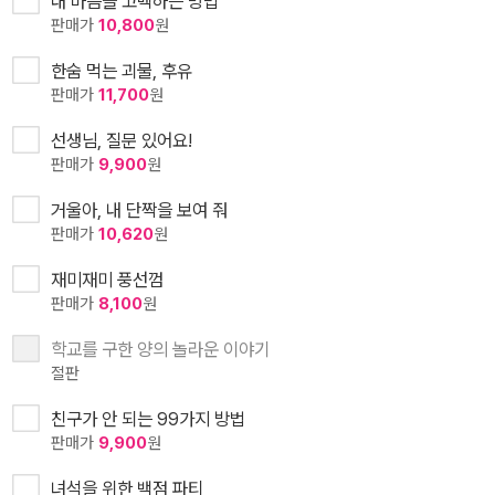
내 마음을 고백하는 방법
판매가
10,800
원
한숨 먹는 괴물, 후유
판매가
11,700
원
선생님, 질문 있어요!
판매가
9,900
원
거울아, 내 단짝을 보여 줘
판매가
10,620
원
재미재미 풍선껌
판매가
8,100
원
학교를 구한 양의 놀라운 이야기
절판
친구가 안 되는 99가지 방법
판매가
9,900
원
녀석을 위한 백점 파티