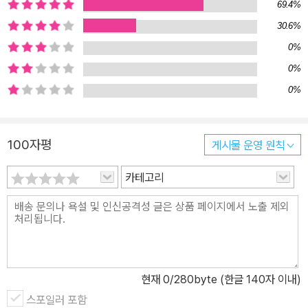
69.4%
역에 포함되면서 아파트 단지로 이사 가는 바람에 이 학년짜리 동생
30.6%
을 따라 학교에 다니는 처지이다. 그러던 어느 날 동생과 다투는 바람
0%
에 유정이는 혼자 집을 찾아가야 하는 난관에 놓인다. 나는 학교 건물
을 빙 돌아 중앙 계단 쪽으로 가면서 유석이가 혼나는 상상을 했다. 기
0%
분이 살짝 좋아졌다. 하지만 연달아 내가 경찰서에서 울고 있는 모습,
0%
엄마가 나를 찾느라고 친구네 집에 전화하는 모습이 떠올랐다. 상상
만 해도 끔찍했다. ‘혼자서 집에 갈 수 있을까?’ 68쪽 유정이에게는
100자평
게시물 운영 원칙
물어물어 가는 길도 쉽지 않다. 학습지 선생님 올 시간은 점점 다가오
고…… 몇 번을 헤매다 집 근처까지 찾아가긴 했지만, 아파트 단지 내
카테고리
에서 사는 동을 찾기도 만만치 않은 일! 그때 유정이 앞에 구세주처럼
학습지 선생님이 나타난다. ‘교회 종탑을 발견한 것처럼’(89쪽) 반가
운 심정이었지만, 현실은 늘 바람과는 반대이다. “유정아, 잘됐다. 나
너희 집 좀 데려다 줘.” “예에?” “아파트 단지를 십 분째 헤매고 있었
거든.” 선생님은 내 손을 잡았다. 나는 선생님 손을 잡고 치연아파트
현재
0
/280byte (한글 140자 이내)
를 휘 둘러보았다. 운동장 한가운데에 서서 좌향좌를 하는 것처럼 손
에 진땀이 났다. 89-90쪽 유정이는 자신이 집에 제 시간에 도착하지
스포일러 포함