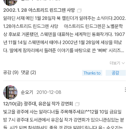
기억이 있어 찾아 보았더니 있어서 후배에게 빌려 주었다. 이 책 읽으
그닥.하지만 내가 유은실 작가를 좋아해서 그러나 보다그 사인본이
면서 동화창작의 씨앗을 많이 품게 하는 책이라는 생각을 했었는데...
2002. 1. 28 아스트리드 린드그렌 사망
무지 부럽더라는.모인 분 중 곧 푸른숲 역사동화의 최신간이 인쇄 넘
칼라 삽화가 예쁜 책이었다. 책을 읽으면 그래서, 그래서 어쨌다고?
알라딘 서재 메인 1월 28일자 북 캘린더가 알려주는 소식이다.2002.
어간 작가 선생님이 계셨다.아이시리즈가 아니군요. 하니 웃었는데
하는 말을 하겠지만, 김서정님의 말처럼 이 책이 가진 묘한 매력을 느
1.28아스트리드 린드그렌 사망 아스트리드 린드그렌은 노벨문학
어찌나 부럽던지.이제는 나이든 모두 결혼한 아줌마들로 (다들 동화
낄 수 있다. 모임을 위해서 <<동화가 재미있는 이유>>를 한 번 더
상 후보로 거론됐던, 스웨덴을 대표하는 세계적인 동화작가다. 1907
작가 흠 나만 빼고, 날 껴 준게 다행인지도.) 인사동에서 머풀러를 이
읽어보려 했는데, 중간밖에 읽지 못했다. 그런데 한 번 읽었던 이 책이
년 11월 14일 스웨덴에서 태어나 2002년 1월 28일에 세상을 떠났
리저리 둘러보고 두어개씩 사서 두르고 차를 마시고 봄바람에 마음도
이렇게 새롭게 다가오다니, 내 기억 속에서 깡그리 지워지고 생소한
다. 딸에게 잠자리에서 들려준 이야기를 바탕으로 쓴 ‘삐삐’ 시리즈는
한들거렸다.사실 나두 머풀러 무지 사고 팠지만~ 그냥 꾹 참았다. 봄
느낌으로 와 닿는다는 것이 참으로 신기했다. 소개 된 책들이 낯설어
전 세계에서 수십여 언어로 번역되고 영화로 만들어지는 등 큰 인기
날은 곧 지나가리라.그래도 좋은건 자유! 방황.아~ 자유로움이여.난
더보기
서 더욱 그런 것 같다. 뒷 부분에 가면 <<나의 린드그렌 선생님>>을
를 끌었다. 『사자왕 형제의 모험』 『난 뭐든지 할 수 있어』 『엄지 소년
원래 발길닿는대로 거니는 걸 참 좋아라 한다.하지만 몸이 따라주지
공감 (
9
)
댓글 (2)
쓰신 유은실 작가에 대한 소개가 나온다고 한다. 유은실 작가에 대한
닐스』 『산적의 딸 로냐』 『미오, 나의 미오』 『라스무스와 방랑자』 『마
않았다집에 와서 내내 잠에 뻐졌다태은이는 텔레비전만~ㅠㅠ오늘
이야기도 한참 나누었다. 아는 책이 절반, 모르는 책이 절반이
디타』, 그리고 ‘개구쟁이 에밀’ ’소년 탐정 칼레’ 시리즈 같은 훌륭한
중요한 검사가 있었고여러가지 집안 일도 생겼고오늘 검사 받으러 가
다. 다섯 작가가 쓴 <<다섯 손가락 이야기>>도 궁금하다. 말썽꾸
작품을 수없이 남겼으며, 그녀의 이런 작품들은 ‘동화의 교과서’로 일
순오기
2010-12-08
메뉴
서 드디어 검사를 마치고이주를 기다리기로 했다.집에 오는 데 내내
러기 녀석이 재미있게 들었다고 하니 다음 수서 때 참고해야겠다. 최
컬어지기도 한다. 닐스 홀게르손 훈장, 한스 크리스티안 안데르센 상,
뻐끈한 몸.내내 누워있다가 잠시 허기를 달래고 있다.아이가 엄마 오
12/10(금) 광주대, 유은실 작가 강연회
은희 선생님이 연수에서 소개 하셨다는 <<사슴아 내 형제야>>는 권
스웨덴 한림원 금메달, 독일아동청소년문학상 등을 받았다. 우리 애
기를 기다리는 시간그런데 몸이 참 안 좋구나.병원서는 누워있으랬는
빛고을 광주에 사는 알라디너들 주목해주세요!^^12월 10일 금요일
장 연령이 유아로 되어 있다고 하는데, 내용을 살펴보니 초등 고학년
들 어릴 때 <말괄량이 삐삐>가 텔레비전에서 방영돼 빼놓지 않고 즐
데 누워있을 수만은 없는 엄마의 일상.그래도 오늘은 좀더 게으름 피
밤 7시 광주대 도서관에서 유은실 작가 강연회가 있으니관심있는 분
용이다. 아름다운 그림을 보는 즐거움과 잔잔한 감동을 선사해 준다.
겨봤었다.그후 아이들이 글을 읽을만큼 자라서 삐삐의 책을 보고 또
우다 가야겠다태은아 미안, 엄마가 오늘은 많이 피곤하네.한 것도 없
들, 시간 되면 참석하셔도 좋을 것 같아 알려드립니다.음~ 순오기는