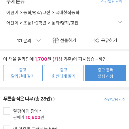
주제분류
신간알림 신청
어린이
>
동화/명작/고전
>
국내창작동화
어린이
>
초등1~2학년
>
동화/명작/고전
선물하기
공유하기
이 책을 알라딘에
1,700
원 (
최상
기준)에 파시겠습니까?
중고
중고
중고 등록
알라딘에 팔기
회원에게 팔기
알림 신청
푸른숲 작은 나무 (총 28권)
신간알림 신청
달팽이의 장례식
판매가
10,800
원