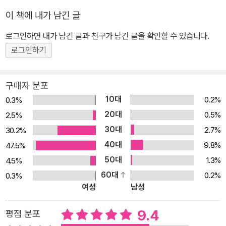
을 치닫는 한 편 한 편이 산문시나 다름없다.’(우수문학도서 심사평
유은실은 전작 <만국기 소년>에서 이미 차분한 재치가 말해주는 경
이 책에 내가 남긴 글
중에서)는 평이 무색치 않게 이 책 또한 유은실 단편 동화의 백미를
고의 위력을 보여준 바 있다. 그의 동화를 읽으면서 웃지 않았다면 삶
로그인하면 내가 남긴 글과 친구가 남긴 글을 확인할 수 있습니다.
맛볼 수 있는 작품이다. 혼자만 못난 것 같아 가슴을 앓거나 멀쩡해 보
의 온도계가 이미 깨어져버린 것은 아닌가 의심해야 한다. 눈물은?
이려 애를 쓰는 세상의 모든 ‘보통 아이들’에게 그 문제들은 달리 보면
로그인하기
흐르지 않는다. 하지만 누구보다 소심하고 민감하며 ‘있는 그대로 어
대수롭지 않은 거라고 진솔한 위로를 건네는 책이 될 것이다. 내용 소
린이’인 그 멀쩡한 주인공들 때문에 책을 덮으면 가슴이 뜨끈하다. <
개 삐까뻔쩍 잘나가는 할아버지 좀 없으면 어때! 사 학년이 되도록 오
멀쩡한 이유정>이 ‘올해의 동화’라고 생각하는 까닭은 2009년의 한
구매자 분포
른쪽, 왼쪽 좀 헷갈리면 어때! 비싼 새우 좀 못 먹어 봤으면 어때! 없으
국 사회가 두려워하고 힘겨워하는 일을 상징적으로 잘 보여주는 서사
10대
0.2%
0.3%
면 없는 대로, 모자라면 모자란 대로 “그런 거 좀 못해도 난 괜찮아!”
의 매력이 첫째다. 그러나 내일의 심상치 않은 전조 앞에 주인공과 어
20대
0.5%
2.5%
살면서 ‘남들에게는 있는데 내게는 없는 것’, 혹은 ‘남들은 다 되는데
린이 독자를 당당하게 만드는 주제의 힘 또한 만만치 않다. 누가 뭘 뒤
30대
2.7%
30.2%
나는 잘 안 되는 것’에 대해 한 번쯤 고민해 보게 된다. 그것이 학교 공
죽박죽으로 파헤치려고 들든, 멀쩡한 것은 유정이고 당신이고 나이고
40대
9.8%
47.5%
부일 수도 있고, 돈일 수도 있고, 외모나 혹은 건망증 같은 사소한 습
우리이다. 무엇이 두렵겠는가? (자료협조:시사IN)
50대
1.3%
4.5%
관이나 성격일 수도 있다. 그런 것 때문에 불이익을 당하거나 곤란을
60대
0.2%
0.3%
겪게 된다면 의기소침해지고 작아질 수 밖에 없는 게 우리 인간의 모
여성
남성
습이기도 하다. 이 책에는 엉망진창인 세상을 살아가는 문제투성이
얘기 다섯 편이 실렸다.(작가의 말 중에서) 표제작인 <멀쩡한 이유정
9.4
평점 분포
>의 주인공 유정이는 길을 잘 못 찾는 길치이다. 살던 집이 재개발 지