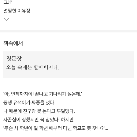
그냥
멀쩡한 이유정
책속에서
첫문장
오늘 숙제는 할아버지다.
'아, 언제까지이! 끝나고 기다리기 싫은데.'
동생 유석이가 짜증을 냈다.
나 때문에 친구랑 못 논다고 투덜댔다.
자존심이 상했지만 꾹 참았다. 하지만
'무슨 사 학년이 일 학년 때부터 다닌 학교도 못 찾냐?'
하는 소리를 들으니까 머릿속에서 사이다 뚜껑이 터지는 것 같았다.