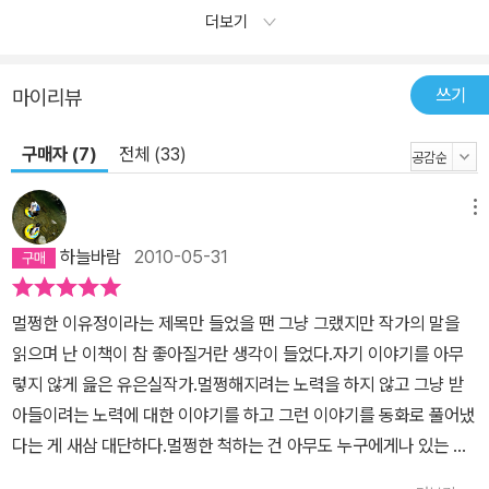
는 대로 놀아 본 아이들’만이 공감할 수 있는 찰나의 심정이 한 장의
더보기
그림을 보듯 선명하게 그려져 있다. 진이는 조그만 다락 창문으로 바
깥을 보기도 했다. 가만히 보고 있으면 가슴 한가운데에서 콩알만큼
쓰기
마이리뷰
작은, 어떤 기분이 태어나는 것 같았다. 콩알만 한 기분은 점점 커져서
목을 타고 환하게 올라왔다. 진이가 처음 느껴보는 낯설고 신기한 기
구매자 (7)
전체 (33)
분이었다. 40쪽 절제된 묘사와 군더더기 없는 문장, 집중력 있게 파
고드는 인물들의 내면 심리 묘사는 이 책을 읽는 어린 독자들로 하여
메뉴
금 내 안의 ‘아이’를 만나고 교감할 수 있게 하는 장이 될 것이다. 그리
하늘바람
2010-05-31
고 소박하고 정겨운 변영미의 그림은 아이들에게 친밀감을, 어른들에
게는 한 장의 지난 옛 사진을 꺼내 보는 즐거움을 선사한다.
멀쩡한 이유정이라는 제목만 들었을 땐 그냥 그랬지만 작가의 말을
읽으며 난 이책이 참 좋아질거란 생각이 들었다.자기 이야기를 아무
렇지 않게 읊은 유은실작가.멀쩡해지려는 노력을 하지 않고 그냥 받
아들이려는 노력에 대한 이야기를 하고 그런 이야기를 동화로 풀어냈
다는 게 새삼 대단하다.멀쩡한 척하는 건 아무도 누구에게나 있는 일
일 거다 .내게 그건 여태 살아온 삶과 같았다.엄마에게 혼나도 하고 픈