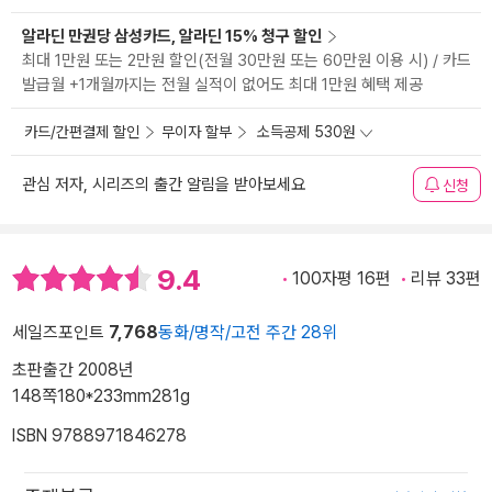
알라딘 만권당 삼성카드, 알라딘 15% 청구 할인
최대 1만원 또는 2만원 할인(전월 30만원 또는 60만원 이용 시) / 카드
발급월 +1개월까지는 전월 실적이 없어도 최대 1만원 혜택 제공
카드/간편결제 할인
무이자 할부
소득공제 530원
관심 저자, 시리즈의 출간 알림을 받아보세요
신청
9.4
100자평 16편
리뷰 33편
세일즈포인트
7,768
동화/명작/고전 주간 28위
초판출간 2008년
148쪽
180*233mm
281g
ISBN 9788971846278