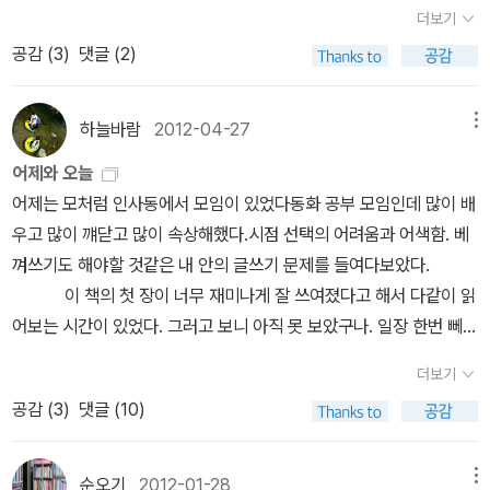
웠다. 아주 간단한 북아트를 통해 독후활동하는 것도 배웠는데, 저런
Brilliant Friend, Elena Ferrante, Penguin Group, 2012
더보기
거 꼭 한 번 해 봐야지 하고 맘 먹었다. 종이를 반으로 접고 또 반대방
올해의 묵은지, 이렇게 멋진 소설이었다니.the Old Man a
공감 (
3
)
댓글 (2)
향으로 반 접고, 그리고 또 반대 방향으로 반 접은 후 가위집을 살짝
nd the Sea, Hemingway, A Farewell to Arms, Hemingway,
내어 안쪽으로 밀어서 입체기능을 넣어준다. 제일 앞에 보이는 곳에
Scribner, 2014 올해의 만화, 이건 꼭 소장해야해. 바닷마
는 제목, 작가를 적는다. 제목은 크고 굵게 적는 것이 좋겠다. 입체 기
하늘바람
2012-04-27
메뉴
을 다이어리 8권셋트, 요시다 아카미/조은하 역, 애니북스, 2009-2
능을 넣은 부분에는 자기가 그리고 싶은 책 속 인물을 그려서 붙인다.
017
어제와 오늘
그리고 그 입체 인물의 바로 뒤에는 작품의 배경을 그린다. 뒤로 넘겨
어제는 모처럼 인사동에서 모임이 있었다동화 공부 모임인데 많이 배
서 이 책에 대한 자신의 느낌을 적도록 한다. [독후활동]그리고 마지
우고 많이 꺠닫고 많이 속상해했다.시점 선택의 어려움과 어색함. 베
막 제목과 반대편에 있는 부분에는 기억하고 싶은 책 속의 한 마디 적
껴쓰기도 해야할 것같은 내 안의 글쓰기 문제를 들여다보았다.
기까지. 탁상 달력처럼 책상에 올려 둘 수 있어서 전시효과도 좋고, 작
이 책의 첫 장이 너무 재미나게 잘 쓰여졌다고 해서 다같이 읽
품에 대한 만족도도 높겠다. 아이들이 성취감을 느끼면서 독후활동을
어보는 시간이 있었다. 그러고 보니 아직 못 보았구나. 일장 한번 뻬껴
재미있는 방법으로 할 수 있겠다는 생각이 들어, 학기말에 꼭 한 번 해
써봐야지. 친구는 이 책이 린드그렌 책 중 최고란다. 난? 음
야겠다는 생각이 든다. 이번 주에 우리가 읽은 책은 <<동화가 재미
더보기
다시 한번 읽어봐야지. 가장 부러웠던 것은 멀쩡한 이유정. 유은실 작
있는 이유>>다. 작가가 안내 해 둔 책들은 생소한 책들이 많았는데,
공감 (
3
)
댓글 (10)
가의 사인본. 이 책은 우리집에 있지만 사인본이 아니다,사실
몽땅 사서 보고 싶다는 생각이 들 정도로 호기심을 일게 한다. 이 책을
난 사인본에 그다지 목메는 스타일이 아니다. 출판사에 있을떄 만나
읽을 당시, 작가의 말에 혹해서 <<세상이 아직 어렸을 때>>를 샀던
외국작가들에게도 사인본을 받아보았지만 그저 그냥 그런 사인본은
순오기
2012-01-28
메뉴