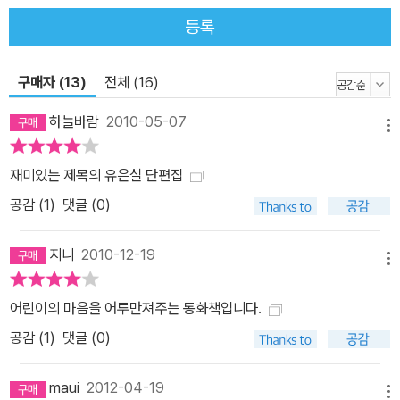
못해서 학습지 선생에게 민폐를 끼칠까, 부모님께 걱정을 끼칠까, 혹
등록
은 영원히 집을 찾지 못할까 걱정하지만 걱정하는 일은 일어나지 않
는다. 다만 어른인 채로 아파트 동 하나 제대로 못 찾는 더 큰 길치가
구매자 (13)
전체 (16)
기다리고 있을 뿐이다. 각 단편에 등장하는 인물들은 모두 자신이 가
진 ‘문제’로 인해 골탕을 먹고, 우여곡절을 겪지만, 이 책에는 심각한
하늘바람
2010-05-07
메뉴
상황도 심각한 인물도 없다. 다만 우직하게 그 상황을 ‘살아 나가는’
사랑스런 인물과 손에 잡힐 듯 생생하고도 우스꽝스런 사건이 있을
재미있는 제목의 유은실 단편집
뿐이다. 할아버지와 손자가 단둘이 생활 보호 대상자로 살면서 자장
공감 (
1
)
댓글 (0)
면을 먹기 위해 일생일대의 외식을 하는 이야기를 다룬 <새우가 없는
마을>에서도 마찬가지이다. ‘진짜 자장면’의 근사한 맛을 본 조손은
지니
2010-12-19
다음에는 ‘진짜 왕새우’를 먹기로 한다. 새우깡으로 새우 수염에 코 찔
메뉴
리는 연습까지 하고 갔건만, 마트가 읍내만큼 크고 한 번도 본 적 없는
어린이의 마음을 어루만져주는 동화책입니다.
철 수레도 빌려야 한다는 말에 손자의 닦달에도 불구하고 어이없이
공감 (
1
)
댓글 (0)
돌아서는 할아버지의 모습은 독자로 하여금 짠한 서글픔과 어이없는
웃음을 선사한다. “음…… 집에 가자. 대형 마티가 읍내만 하다는데 왕
maui
2012-04-19
새우를 어떻게 찾아.” “할아버지, 왕새우는 크다며.” “그래도…… 대형
메뉴