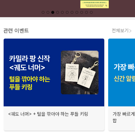
관련 이벤트
전체보기
<궤도 너머> + 털을 깎아야 하는 푸들 키링
가장 빠르게
합