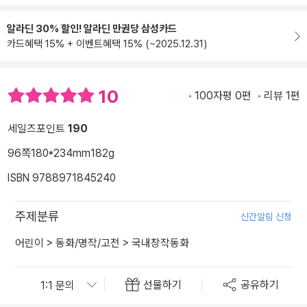
알라딘 30% 할인! 알라딘 만권당 삼성카드
카드혜택 15% + 이벤트혜택 15% (~2025.12.31)
10
100자평 0편
리뷰 1편
세일즈포인트
190
96쪽
180*234mm
182g
ISBN 9788971845240
주제분류
신간알림 신청
어린이
>
동화/명작/고전
>
국내창작동화
선물하기
공유하기