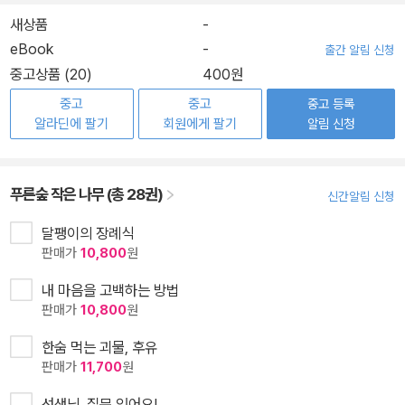
새상품
-
eBook
-
출간 알림 신청
중고상품 (20)
400원
중고
중고
중고 등록
알라딘에 팔기
회원에게 팔기
알림 신청
푸른숲 작은 나무 (총 28권)
신간알림 신청
달팽이의 장례식
판매가
10,800
원
내 마음을 고백하는 방법
판매가
10,800
원
한숨 먹는 괴물, 후유
판매가
11,700
원
선생님, 질문 있어요!