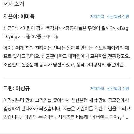
저자 소개
지은이:
이미옥
저자파일
신간알림 신청
최근작 :
<어린이 김치 백김치>
,
<콩콩이들은 무엇이 될까?>
,
<Bag
Drying>
… 총 32종
(모두보기)
아이들에게 책과 친해지는 신나는 놀이를 만드는 스토리메이커의 대
표로 일하고 있어요. 성균관대학교 대학원에서 교육학을 전공했고요.
조선일보 신춘문예 동시가 당선되었고, 창작과비평사의 좋은어린이
책 대상을 받으면서 작가 활동을 시작했어요. 지은 책으로는 <가만있
어도 웃는 눈>, <꿈의 다이어리>, <내 이빨 먹지마>, <백설기를 사
그림:
이상규
저자파일
신간알림 신청
랑한 라엘공주>, <남떡 북떡 쑥떡쑥떡>, <춤추는 이불> 등 여러 권
의 동화책, 그림책, 동시집들이 있어요.
어려서부터 만화 그리기를 좋아해서 신한은행 새싹 만화 공모전에서
입상하여 만화가가 되었습니다. 지금은 어린이를 위한 그림을 그리고
있습니다. 「마법의 두루마리」 시리즈를 비롯해 『네버랜드 미아』, 『숲
자연학교에 가자!』, 『새를 보면 나도 날고 싶어』, 『행복해져라 너구
리』 등의 책에 그림을 그렸습니다.