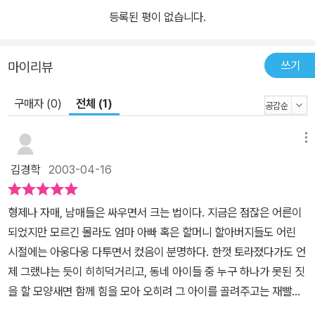
등록된 평이 없습니다.
쓰기
마이리뷰
구매자 (0)
전체 (1)
메뉴
김경학
2003-04-16
형제나 자매, 남매들은 싸우면서 크는 법이다. 지금은 점잖은 어른이
되었지만 모르긴 몰라도 엄마 아빠 혹은 할머니 할아버지들도 어린
시절에는 아웅다웅 다투면서 컸음이 분명하다. 한껏 토라졌다가도 언
제 그랬냐는 듯이 히히덕거리고, 동네 아이들 중 누구 하나가 못된 짓
을 할 모양새면 함께 힘을 모아 오히려 그 아이를 골려주고는 재빨리
도망치곤 했던 우리의 형제, 자매, 남매들. 오늘을 살고 있는 형제, 자