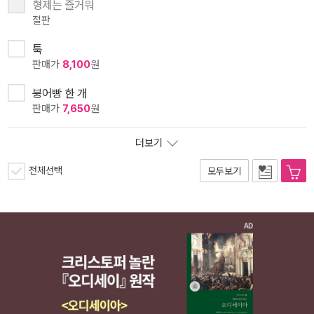
형제는 즐거워
절판
툭
판매가
8,100
원
붕어빵 한 개
판매가
7,650
원
더보기
전체선택
모두보기