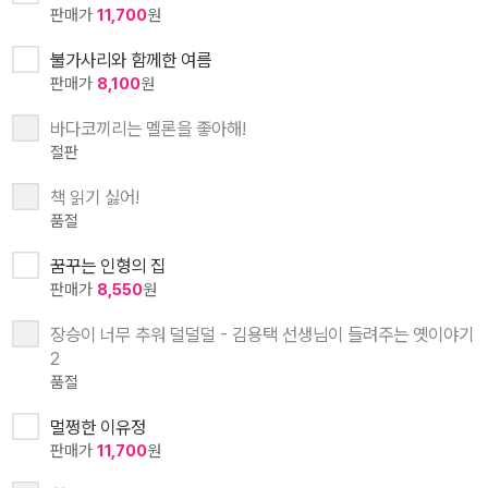
판매가
11,700
원
불가사리와 함께한 여름
판매가
8,100
원
바다코끼리는 멜론을 좋아해!
절판
책 읽기 싫어!
품절
꿈꾸는 인형의 집
판매가
8,550
원
장승이 너무 추워 덜덜덜 - 김용택 선생님이 들려주는 옛이야기
2
품절
멀쩡한 이유정
판매가
11,700
원