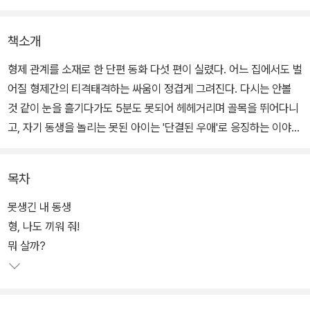
책소개
형제 관계를 소재로 한 단편 동화 다섯 편이 실렸다. 어느 집에서도 벌
어질 형제간의 티격태격하는 싸움이 정겹게 그려진다. 다시는 안볼
것 같이 눈을 흘기다가도 5분도 못되어 헤헤거리며 골목을 뛰어다니
고, 자기 동생을 놀리는 못된 아이는 '단결된 우애'로 응징하는 이야기
들이 가득하다.
목차
부모님의 사랑을 독차지하는 남동생 남규를 어디에 버릴지 모의하는
두 누나의 이야기인 '못생긴 내 동생', 쌍둥이 형제의 묘한 경쟁 심리
못생긴 내 동생
를 다룬 '따라 하지 마', 다리를 다친 동생을 위해 고추잠자리를 방으
형, 나도 끼워 줘!
로 몰아오는 형의 고운 마음을 그린 '형, 나도 끼워줘' 등 성장의 과정
뭐 살까?
에서 서로를 이해하는 이야기들이다.