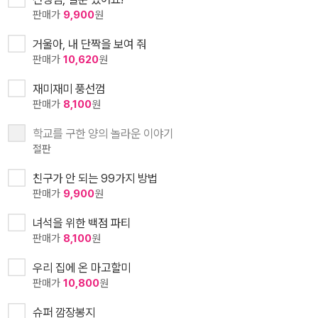
판매가
9,900
원
거울아, 내 단짝을 보여 줘
판매가
10,620
원
재미재미 풍선껌
판매가
8,100
원
학교를 구한 양의 놀라운 이야기
절판
친구가 안 되는 99가지 방법
판매가
9,900
원
녀석을 위한 백점 파티
판매가
8,100
원
우리 집에 온 마고할미
판매가
10,800
원
슈퍼 깜장봉지