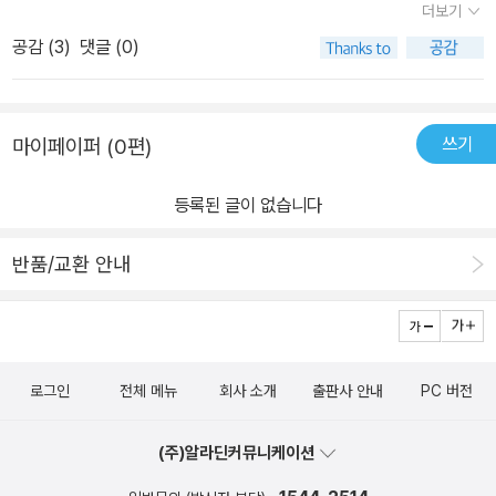
더보기
매, 남매들의 모습도 그 시절의 그것과 별반 달라 보이지 않는다. 제
공감 (
3
)
댓글 (0)
아무리 세상이 바뀌었다고 해도 사람 살아가는 기본적 상식들은 결국
하나 같은 법이니까 말이다.이 책은 짧고 간결한 이야기들이지만 그
안에는 들어 있어야 할필수적 요소인 재미와 감동, 깨달음이 착착 들
쓰기
마이페이퍼 (0편)
어차 있다. 새로 태어난 동생에게 온 가족의 관심이 쏠리자 동생을 내
다버릴까 아니면 차버릴까 고민하던 엽기 자매 지희와 지영이는 결국
등록된 글이 없습니다
제 동생을 욕하는 다른 아이를 힘껏 밀친 후 동생을 안고 줄행랑을 치
게 되고, 은근히 서로를 견제하는 쌍둥이 형제 재현이와 승현이는 아
반품/교환 안내
빠가 데려다 준 하트 저수지에서 하루 종일 신나게 썰매를 타고 놀면
서 새로운 재미를 깨우친다.상대편을 이해하고 갈등을 해결하려는 능
력을 깨우치게 되는 소중한 경험들. 형제와 자매, 남매라는 관계들은
세상의 어떤 관계들도 줄 수 없는 소중한 가르침을 아이들에게 안겨
로그인
전체 메뉴
회사 소개
출판사 안내
PC 버전
준다. 핵가족화에 의한 전통적 가정의 해체의 한 복판에 서 있는 요즘
아이들에게 타인을 배려하고 이해하려는 노력이 부족한 것은 사실이
(주)알라딘커뮤니케이션
다. 이 책은 그런 관계의 복원을 위한 하나의 배움터로서 가족, 형제,
자매, 남매라는 공간을 제시한다.이미옥씨의 글이 만들어낸 상상속의