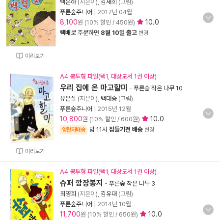
백은하
(지은이),
김재희
(그림)
푸른숲주니어
|
2017년 04월
8,100
10.0
원 (10% 할인 / 450원)
택배
로 주문하면
8월 10일 출고
변경
미리보기
A4 봉투형 파일(택1, 대상도서 1권 이상)
우리 집에 온 마고할미
-
푸른숲 작은 나무 10
유은실
(지은이),
백대승
(그림)
푸른숲주니어
|
2015년 12월
10,800
10.0
원 (10% 할인 / 600원)
밤 11시
잠들기전 배송
양탄자배송
변경
미리보기
A4 봉투형 파일(택1, 대상도서 1권 이상)
슈퍼 깜장봉지
-
푸른숲 작은 나무 3
최영희
(지은이),
김유대
(그림)
푸른숲주니어
|
2014년 10월
11,700
10.0
원 (10% 할인 / 650원)