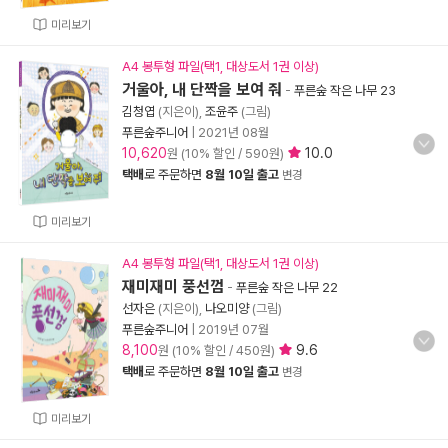
미리보기
A4 봉투형 파일(택1, 대상도서 1권 이상)
거울아, 내 단짝을 보여 줘
-
푸른숲 작은 나무 23
김청엽
(지은이),
조윤주
(그림)
푸른숲주니어
|
2021년 08월
10,620
10.0
원 (10% 할인 / 590원)
택배
로 주문하면
8월 10일 출고
변경
미리보기
A4 봉투형 파일(택1, 대상도서 1권 이상)
재미재미 풍선껌
-
푸른숲 작은 나무 22
선자은
(지은이),
나오미양
(그림)
푸른숲주니어
|
2019년 07월
8,100
9.6
원 (10% 할인 / 450원)
택배
로 주문하면
8월 10일 출고
변경
미리보기