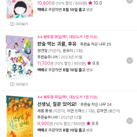
10,800
10.0
원 (10% 할인 / 600원)
택배
로 주문하면
8월 10일 출고
변경
미리보기
A4 봉투형 파일(택1, 대상도서 1권 이상)
한숨 먹는 괴물, 후유
-
푸른숲 작은 나무 25
정연철
(지은이),
윤유리
(그림)
푸른숲주니어
|
2023년 01월
11,700
9.8
원 (10% 할인 / 650원)
택배
로 주문하면
8월 10일 출고
변경
미리보기
A4 봉투형 파일(택1, 대상도서 1권 이상)
선생님, 질문 있어요!
-
푸른숲 작은 나무 24
제롬 퐁생
(지은이),
이안 드하스
(그림),
김자연
(옮긴이)
푸른숲주니어
|
2021년 12월
9,900
9.6
원 (10% 할인 / 550원)
택배
로 주문하면
8월 10일 출고
변경