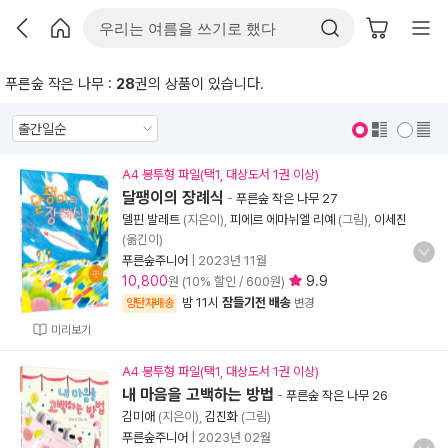
푸른숲 작은 나무 :
28
권의 상품이 있습니다.
표지 보기
표지 안보기
A4 봉투형 파일(택1, 대상도서 1권 이상)
달팽이의 장례식
-
푸른숲 작은 나무 27
델핀 발레트
(지은이),
피에르 에마뉘엘 리예
(그림),
이세진
(옮긴이)
푸른숲주니어
|
2023년 11월
10,800
9.9
원 (10% 할인 / 600원)
밤 11시
잠들기전 배송
양탄자배송
변경
미리보기
A4 봉투형 파일(택1, 대상도서 1권 이상)
내 마음을 고백하는 방법
-
푸른숲 작은 나무 26
김미애
(지은이),
김진화
(그림)
푸른숲주니어
|
2023년 02월