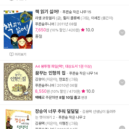
책 읽기 싫어!
-
푸른숲 작은 나무 15
라셸 코랑블리
(글),
쥘리 콜롱베
(그림),
이세진
(옮긴이)
푸른숲주니어
|
2011년 08월
7,650
10.0
원 (10% 할인 / 420원)
품절
미리보기
A4 봉투형 파일(택1, 대상도서 1권 이상)
꿈꾸는 인형의 집
-
푸른숲 작은 나무 14
김향이
(지은이),
한호진
(그림)
푸른숲주니어
|
2010년 06월
8,550
10.0
원 (10% 할인 / 470원)
택배
로 주문하면
8월 10일 출고
변경
장승이 너무 추워 덜덜덜
- 김용택 선생님이 들려주
는 옛이야기 2
-
푸른숲 작은 나무 2
김용택
(지은이),
이형진
(그림)