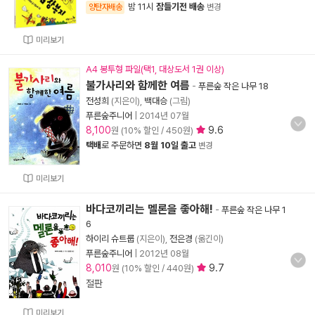
밤 11시
잠들기전 배송
양탄자배송
변경
미리보기
A4 봉투형 파일(택1, 대상도서 1권 이상)
불가사리와 함께한 여름
-
푸른숲 작은 나무 18
전성희
(지은이),
백대승
(그림)
푸른숲주니어
|
2014년 07월
8,100
9.6
원 (10% 할인 / 450원)
택배
로 주문하면
8월 10일 출고
변경
미리보기
바다코끼리는 멜론을 좋아해!
-
푸른숲 작은 나무 1
6
하이리 슈트룹
(지은이),
전은경
(옮긴이)
푸른숲주니어
|
2012년 08월
8,010
9.7
원 (10% 할인 / 440원)
절판
미리보기