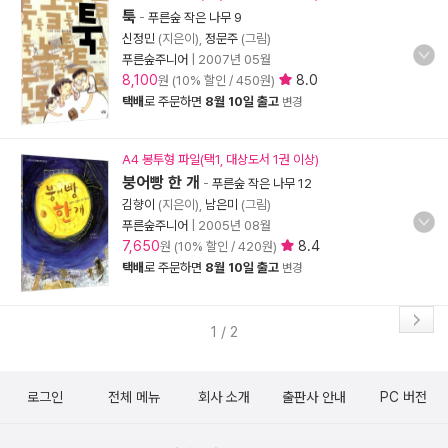
툭
-
푸른숲 작은 나무 9
신정민
(지은이),
정문주
(그림)
푸른숲주니어
|
2007년 05월
8,100
8.0
원 (10% 할인 / 450원)
택배
로 주문하면
8월 10일 출고
변경
A4 봉투형 파일(택1, 대상도서 1권 이상)
붕어빵 한 개
-
푸른숲 작은 나무 12
김향이
(지은이),
남은미
(그림)
푸른숲주니어
|
2005년 08월
7,650
8.4
원 (10% 할인 / 420원)
택배
로 주문하면
8월 10일 출고
변경
1 / 2
로그인
전체 메뉴
회사 소개
출판사 안내
PC 버전