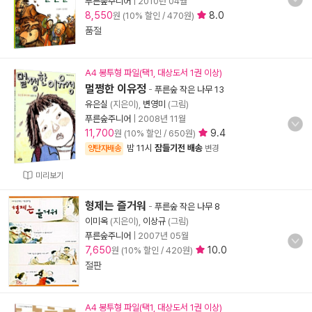
푸른숲주니어
|
2010년 04월
8,550
8.0
원 (10% 할인 / 470원)
품절
A4 봉투형 파일(택1, 대상도서 1권 이상)
멀쩡한 이유정
-
푸른숲 작은 나무 13
유은실
(지은이),
변영미
(그림)
푸른숲주니어
|
2008년 11월
11,700
9.4
원 (10% 할인 / 650원)
밤 11시
잠들기전 배송
양탄자배송
변경
미리보기
형제는 즐거워
-
푸른숲 작은 나무 8
이미옥
(지은이),
이상규
(그림)
푸른숲주니어
|
2007년 05월
7,650
10.0
원 (10% 할인 / 420원)
절판
A4 봉투형 파일(택1, 대상도서 1권 이상)