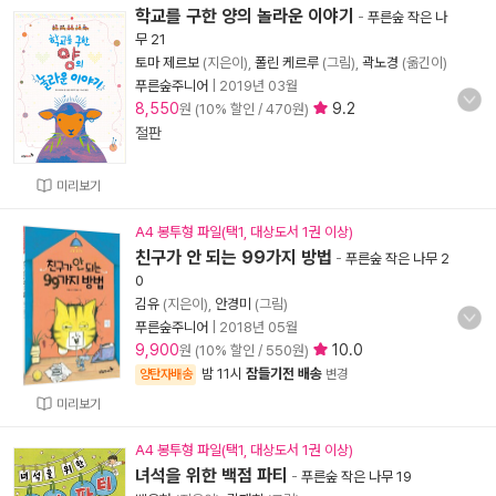
학교를 구한 양의 놀라운 이야기
-
푸른숲 작은 나
무 21
토마 제르보
(지은이),
폴린 케르루
(그림),
곽노경
(옮긴이)
푸른숲주니어
|
2019년 03월
8,550
9.2
원 (10% 할인 / 470원)
절판
미리보기
A4 봉투형 파일(택1, 대상도서 1권 이상)
친구가 안 되는 99가지 방법
-
푸른숲 작은 나무 2
0
김유
(지은이),
안경미
(그림)
푸른숲주니어
|
2018년 05월
9,900
10.0
원 (10% 할인 / 550원)
밤 11시
잠들기전 배송
양탄자배송
변경
미리보기
A4 봉투형 파일(택1, 대상도서 1권 이상)
녀석을 위한 백점 파티
-
푸른숲 작은 나무 19