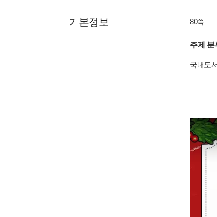
기본정보
80쪽
주제 분
국내도