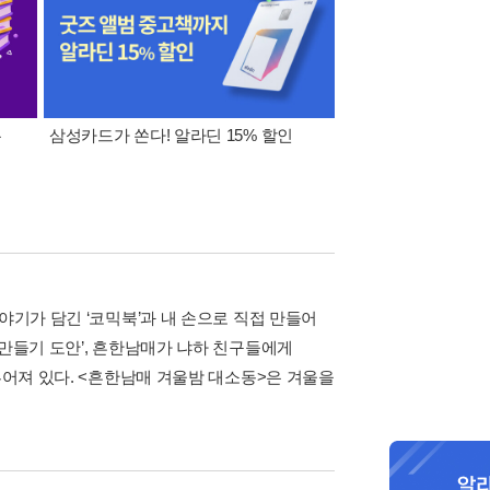
폰
삼성카드가 쏜다! 알라딘 15% 할인
이 달의 적립금 혜택
야기가 담긴 ‘코믹북’과 내 손으로 직접 만들어
 만들기 도안’, 흔한남매가 냐하 친구들에게
루어져 있다. <흔한남매 겨울밤 대소동>은 겨울을