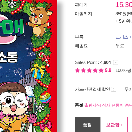
15,3
판매가
마일리지
850원(5
+ 5만원
부록
크리스마
배송료
무료
Sales Point :
4,604
9.9
100자평(
카드/간편결제 할인
무이
품절
출판사/제작사 유통이 중단
품절
보관함 +