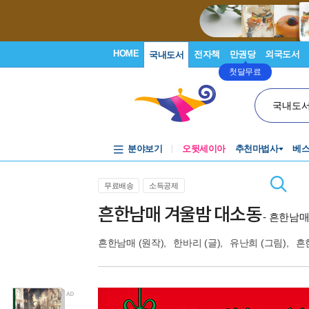
HOME
전자책
만권당
외국도서
국내도서
첫달무료
국내도
분야보기
오뒷세이아
추천마법사
베
무료배송
소득공제
흔한남매 겨울밤 대소동
- 흔한남매
흔한남매
(원작),
한바리
(글),
유난희
(그림),
흔