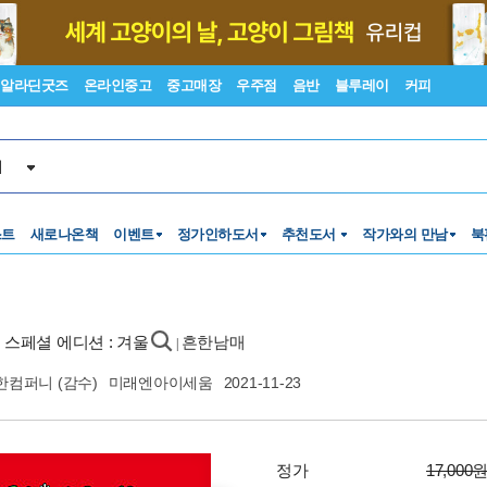
알라딘굿즈
온라인중고
중고매장
우주점
음반
블루레이
커피
서
스트
새로나온책
이벤트
정가인하도서
추천도서
작가와의 만남
북
 스페셜 에디션 : 겨울
흔한남매
|
한컴퍼니
(감수)
미래엔아이세움
2021-11-23
정가
17,000