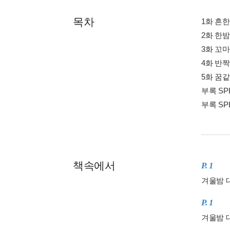
목차
1화 흔
2화 한
3화 꼬
4화 반
5화 꿈
부록 SP
부록 SP
책속에서
P. 1
겨울밤 
P. 1
겨울밤 