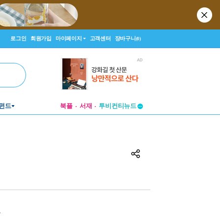
로그인
회원가입
마이페이지
고객센터
장바구니
(0)
펀드
북플
서재
투비컨티뉴드
창작플랫폼
투비컨티뉴드
원