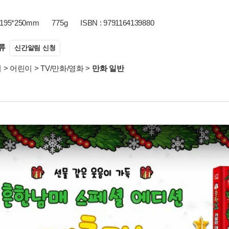
195*250mm
775g
ISBN : 9791164139880
류
신간알림 신청
서
>
어린이
>
TV/만화/영화
>
만화 일반