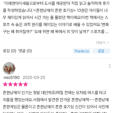
'미래엔아이세움으로부터 도서를 제공받아 직접 읽고 솔직하게 후기
같은 일상 속에서 누구나 한 번쯤 궁금해할 질문들을 중심으로 이야
를 작성하였습니다.'​<흔한남매의 흔한 호기심> 13권은 아이들이 너
기가 전개되기 때문에, 지루함 없이 흥미롭게 읽을 수 있었습니다.​🎉
무 재미있게 읽어서 시간 가는 줄 몰랐던 책이에요!이번 책에서는 스
다양한 활동을 통한 과학적 호기심을 자극하는 구성​이 책이 단순한
포츠 속 숨은 과학 원리를 재미있는 이야기로 배울 수 있었어요.'변화
만화가 아니라 학습 효과까지 챙길 수 있는 이유는 탄탄한 구성 덕분
구는 왜 휘어질까?' '오래 뛰면 왜 목에서 피 맛이 날까?' 스포츠를 하
입니다.책을 읽기만 하는 것이 아니라, 중간중간 삽입된 ‘몸풀기 퀴
면서 한 번쯤 궁금했던 질문들! 흔한남매가 직접 체험하며 답을 찾아
즈’와 ‘호기심 레벨 업’ 문제들을 통해 학습한 내용을 복습할 수 있습
더보기
가요. <흔한남매의 흔한 호기심> 13권은 운동과 거리가 먼 에이미와
니다. 초성 퀴즈, 네 고개 퀴즈 등 다양한 형식의 문제들이 있어 아이
공감 (
0
)
댓글 (0)
으뜸이가 체육 수업과 스포츠 대회를 준비하면서 벌어지는 이야기예
들이 지루해하지 않고 즐겁게 참여할 수 있도록 구성된 점이 좋았습
요. 으뜸이는 축구 경기에서 더 빠르게 달리는 방법을 고민하고, 에이
니다. 단순한 암기가 아니라 자연스럽게 개념을 익히고 응용할 수 있
미는 배드민턴 경기에서 셔틀콕의 움직임을 이해하려고 해요. 그러던
메뉴
도록 돕는 방식이라 학습 효과도 뛰어날 것 같습니다.이런 구성을 통
중 흔한남매는 스포츠 속에 숨어 있는 다양한 과학 원리를 하나씩 알
해 단순한 흥미 유발에서 끝나는 것이 아니라, 과학적 개념을 확실히
mio5190
2025-03-25
아가게 되는데요. 축구 경기에서 더 빠르게 달리는 법, 배드민턴 셔틀
정리할 수 있다는 점이 이 책의 가장 큰 장점이라고 생각합니다. 🎉성
콕이 날아가는 원리, 야구 변화구의 비밀까지! 스포츠 속 숨어 있는 과
취감을 높이는 ‘특별 칭찬 상장’​책의 말미에 ‘특별 칭찬 상장’이 포함
흔한남매의 인기는 정말 대단하죠!며칠 전에는 모처럼 버스를 타고
학을 하나씩 알아가면서 점점 더 흥미를 느끼게 돼요.<흔한남매의 흔
되어 있다는 점도 흥미로웠습니다. 아이들이 책을 다 읽고 나면 자신
외출을 했었는데요.서점에서 발견한 반가운 흔한남매책~~​흔한남매
한 호기심>이 마음에 들었던 부분은 단순히 과학 정보를 나열하는 것
이 ‘냐하 호기심 해결단’이 되었다는 상장을 받을 수 있도록 구성되어
흔한게임은 물론이고 흔한남매의 흔한 호기심 신간이 있어서 사진에
이 아니라, 이야기 속에서 자연스럽게 핵심 개념을 익힐 수 있도록 구
있어서, 스스로 성취감을 느낄 수 있도록 해줍니다. 이런 작은 요소들