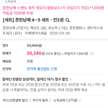
소득공제
흔한남매 스탠딩 점착 메모지/클립보드(각 마일리지 차감)+1,000원
적립금 1000명 추첨
[세트] 흔한남매 4~5 세트 - 전2권
흔한남매
(지은이),
백난도
(글),
유난희
(그림),
흔한컴퍼니
,
샌드박스네
트워크
(감수)
미래엔아이세움
2020-03-26
정가
33,600원
30,240
판매가
원
(10% 할인) +
마일리지 1,680원
배송료
무료
전자책
전자책 출간알림 신청
알라딘 만권당 삼성카드, 알라딘 15% 청구 할인
최대 1만원 또는 2만원 할인(전월 30만원 또는 60만원 이용 시) / 카드 발
급월 +1개월까지는 전월 실적이 없어도 최대 1만원 혜택 제공
카드/간편결제 할인
무이자 할부
소득공제 1,370원