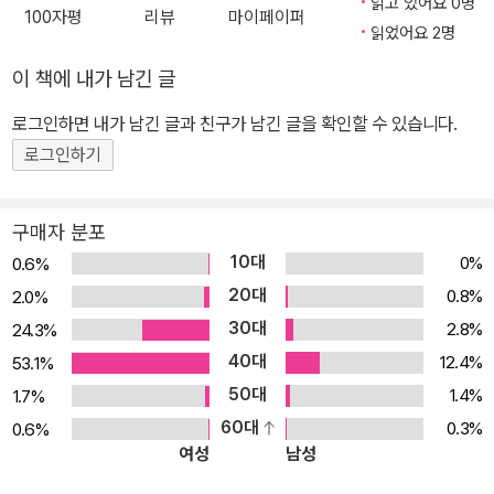
상의 스토리를 앙증맞고 유머러스한 만화로 풀어 낸 코믹북입니다.
읽고 있어요 0명
100자평
리뷰
마이페이퍼
하루도 조용할 날이 없는 으뜸이와 에이미의 일상 스토리는 진짜 웃
읽었어요 2명
음이 필요한 어린이들에게 순수한 웃음과 유쾌한 우애를 선사할 것입
이 책에 내가 남긴 글
니다. 웃음 폭탄 '에피소드'와 깨알 재미 '놀이'의 조합! 어린이의 웃음
로그인하면 내가 남긴 글과 친구가 남긴 글을 확인할 수 있습니다.
코드에 맞춰 엄선한 에피소드를 앙증맞고 유머러스한 만화로 풀어 냈
로그인하기
습니다. 웃음을 유발하는 에이미와 으뜸이의 티격태격 일상은 물론이
고, 두근두근 새 학기를 맞이한 남매, 에이미의 연애 코치, 으뜸이의
기막힌 동생 사용 설명서, 달콤 살벌한 밸런타인데이, 리코더 폭풍 연
구매자 분포
습 등 골라 읽는 재미가 가득한 에피소드 만화가 수록되어 있습니다.
10대
0%
0.6%
또한 에피소드 만화 중간중간에는 유튜브에서는 만날 수 없었던 '소
20대
0.8%
2.0%
곤소곤 스트레스 해소하기', '완전 인싸! 나만의 사인 만들기', '요리 금
30대
2.8%
24.3%
손 으뜸이의 시크릿 레시피' 등 깨알 재미가 가득한 놀이 페이지가 수
40대
12.4%
53.1%
록되어 있습니다.
50대
1.4%
1.7%
60대
0.3%
0.6%
여성
남성