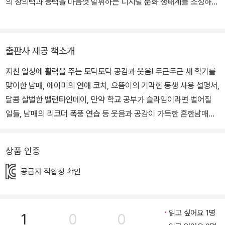
의 창의력과 능력을 마음껏 발휘하는 디지털 문화 생태계를 조성하고
자 한다. 대표 크리에이터로는 슈뻘맨, 말이야와 친구들, 도티, 백앤
아, 빨간내복야코 등이 있다.
출판사 제공 책소개
지친 일상에 활력을 주는 토닥토닥 공감과 웃음! 두근두근 새 학기를
맞이한 남매, 에이미의 연애 코치, 으뜸이의 기막힌 동생 사용 설명서,
달콤 살벌한 밸런타인데이, 만약 학교 공부가 슬라임이라면 벌어질
일들, 남매의 리코더 폭풍 연습 등 웃음과 공감이 가득한 흔한남매의
일상을 만나 보아요! 유튜브 175만 구독 돌파! 인기 크리에이터 흔한
남매 '흔한남매'는 유튜브 구독자 수가 175만 명, 누적 조회 수가 9억
상품 인증
회를 넘어서는 인기 크리에이터로, 샌드박스네트워크에 소속되어 있
습니다. 상황극 콩트 등을 통해 어린이들에게 큰 사랑을 받고 있으며,
공급자 적합성 확인
주로 남매 사이에서 일어날 수 있는 현실적인 에피소드를 코믹하게
그려 내어 웃음과 공감을 이끌어 내고 있습니다. 흔한남매가 선사하
는 유쾌한 우애와 순수한 웃음! 《흔한남매 4》는 '흔한남매' 유튜브 영
읽고 싶어요 1명
1
0
0