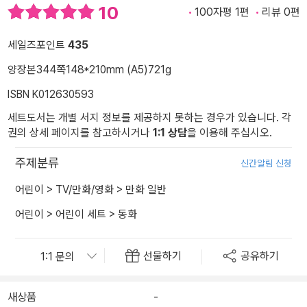
10
100자평 1편
리뷰 0편
세일즈포인트
435
양장본
344쪽
148*210mm (A5)
721g
ISBN K012630593
세트도서는 개별 서지 정보를 제공하지 못하는 경우가 있습니다. 각
권의 상세 페이지를 참고하시거나
1:1 상담
을 이용해 주십시오.
주제분류
신간알림 신청
어린이
>
TV/만화/영화
>
만화 일반
어린이
>
어린이 세트
>
동화
선물하기
공유하기
새상품
-