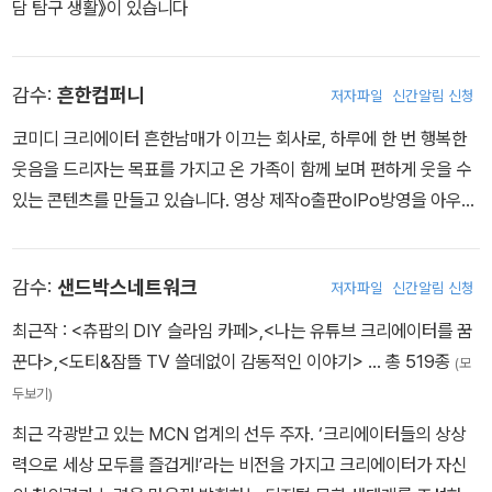
담 탐구 생활》이 있습니다
감수:
흔한컴퍼니
저자파일
신간알림 신청
코미디 크리에이터 흔한남매가 이끄는 회사로, 하루에 한 번 행복한
웃음을 드리자는 목표를 가지고 온 가족이 함께 보며 편하게 웃을 수
있는 콘텐츠를 만들고 있습니다. 영상 제작o출판oIPo방영을 아우르
는 메가 콘텐츠로 발돋움하고자 합니다.
감수:
샌드박스네트워크
저자파일
신간알림 신청
최근작 :
<츄팝의 DIY 슬라임 카페>
,
<나는 유튜브 크리에이터를 꿈
꾼다>
,
<도티&잠뜰 TV 쓸데없이 감동적인 이야기>
… 총 519종
(모
두보기)
최근 각광받고 있는 MCN 업계의 선두 주자. ‘크리에이터들의 상상
력으로 세상 모두를 즐겁게!’라는 비전을 가지고 크리에이터가 자신