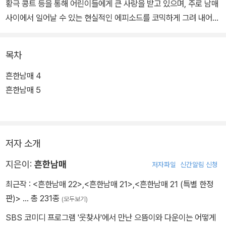
황극 콩트 등을 통해 어린이들에게 큰 사랑을 받고 있으며, 주로 남매
사이에서 일어날 수 있는 현실적인 에피소드를 코믹하게 그려 내어
웃음과 공감을 이끌어 내고 있다.
목차
《흔한남매 4》는 '흔한남매' 유튜브 영상의 스토리를 앙증맞고 유머러
스한 만화로 풀어 낸 코믹북이다. 하루도 조용할 날이 없는 으뜸이와
흔한남매 4
에이미의 일상 스토리는 진짜 웃음이 필요한 어린이들에게 순수한 웃
흔한남매 5
음과 유쾌한 우애를 선사한다.
저자 소개
지은이:
흔한남매
저자파일
신간알림 신청
최근작 :
<흔한남매 22>
,
<흔한남매 21>
,
<흔한남매 21 (특별 한정
판)>
… 총 231종
(모두보기)
SBS 코미디 프로그램 '웃찾사'에서 만난 으뜸이와 다운이는 어떻게