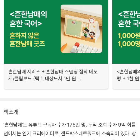
흔한남매 시리즈 + 흔한남매 스탠딩 점착 메모
<흔한남매의
지/클립보드 (택 1, 대상도서 1만 원 ...
평 + 1천 
책소개
'흔한남매'는 유튜브 구독자 수가 175만 명, 누적 조회 수가 9억 회를
넘어서는 인기 크리에이터로, 샌드박스네트워크에 소속되어 있다. 상