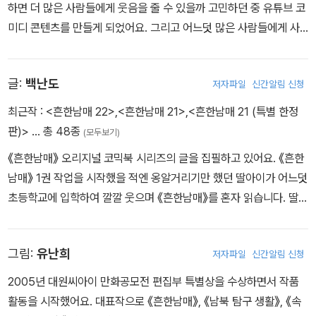
하면 더 많은 사람들에게 웃음을 줄 수 있을까 고민하던 중 유튜브 코
미디 콘텐츠를 만들게 되었어요. 그리고 어느덧 많은 사람들에게 사
랑받는 인기 크리에이터가 되었지요. 흔한남매는 지금도 여러분에게
웃음을 주기 위해 계속 노력하고 있답니다.
글:
백난도
저자파일
신간알림 신청
최근작 :
<흔한남매 22>
,
<흔한남매 21>
,
<흔한남매 21 (특별 한정
판)>
… 총 48종
(모두보기)
《흔한남매》 오리지널 코믹북 시리즈의 글을 집필하고 있어요. 《흔한
남매》 1권 작업을 시작했을 적엔 옹알거리기만 했던 딸아이가 어느덧
초등학교에 입학하여 깔깔 웃으며 《흔한남매》를 혼자 읽습니다. 딸아
이가 읽고 행복을 느끼는 책을 계속 만들고 싶습니다.
그림:
유난희
저자파일
신간알림 신청
2005년 대원씨아이 만화공모전 편집부 특별상을 수상하면서 작품
활동을 시작했어요. 대표작으로 《흔한남매》, 《남북 탐구 생활》, 《속