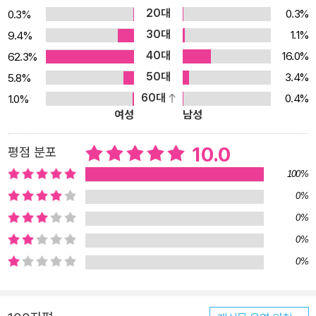
접하는 어린이들도 쉽게 읽을 수 있도록 구성한 책이다. 기존의 고전
20대
0.3%
0.3%
스토리에 지금 우리 아이들에게 익숙한 반읽기물의 형식을 빌려 이야
30대
1.1%
9.4%
기를 새롭고 재미있게 구성하였다. 기존의 고전 스토리에 상상력이
40대
16.0%
62.3%
가미된 재미있는 이야기를 읽다 보면 상상력, 창의력도 키울 수 있고,
50대
3.4%
5.8%
고전에 대해 친근감을 갖게 되어 추후 더 깊이 있는 독서로 이어질 수
60대
0.4%
1.0%
있을 것이다. ● 한 번 보면 재미있고, 두 번 보면 교훈적이다! <흔한
여성
남성
남매 이상한 나라의 고전 읽기> 시리즈는 초, 중등 교과서에 실린 주
요 작품을 수록해 재미와 학습 두 가지 토끼를 잡을 수 있다. 또한 이
10.0
평점 분포
미 어린이들에게 친숙한 고전 작품 외에도 덜 알려진 작품들까지 다
100%
루어 다양한 고전을 접하도록 하였다. 이 시리즈의 특징 중 하나는 고
0%
전을 처음 접하는 아이들이 거부감 없이 고전 문학 자체를 즐길 수 있
0%
도록, 학습을 위한 책이라는 느낌을 주지 않기 위해 어려운 작품 해설
0%
이나 논술 문제 등을 따로 싣지 않고 이야기 그 자체에 집중하였다는
0%
점이다. 하지만 원래의 내용을 되짚어 보고 정리하기 위해 매 챕터 뒤
에 고전의 간략 줄거리와 간단 정보, 관련된 흥미로운 읽을거리 등을
주인공들의 독서 일기 형식으로 자연스럽게 수록하였다. 부록으로 수