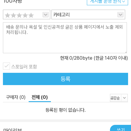
100자평
게시물 운영 원칙
록한 흔한남매의 독서 읽기를 읽고 고전을 읽은 후에 독서 일기를 쓰
도록 유도하는 등 추가적인 독후 활동을 한다면, 독서의 효과를 더 극
카테고리
대화할 수 있을 것이다. 등장인물 이름: 으뜸 나이: 중학교 3학년 별
명: 초록 돼지 좋아하는 색: 초록색 좋아하는 것: 먹방 싫어하는 것: 독
서 이름: 에이미 나이: 초등학교 5학년 별명: 피라냐 좋아하는 색: 주
황색 좋아하는 것: 아이돌 댄스 싫어하는 것: 독서
현재
0
/280byte (한글 140자 이내)
스포일러 포함
등록
구매자 (0)
전체 (0)
등록된 평이 없습니다.
쓰기
마이리뷰