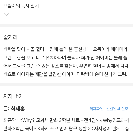
키울 수 있고, 고전에 대해 친근감을 갖게 되어 추후 더 깊이 있는 독
으뜸이의 독서 일기
서로 이어질 수 있을 것이다.
줄거리
방학을 맞아 시골 할머니 집에 놀러 온 흔한남매. 으뜸이가 에이미가
그린 그림을 보고 너무 유치하다며 놀리자 화가 난 에이미는 몰래 숨
어서 그림을 그릴 수 있는 장소를 찾는다. 우연히 할머니 방에서 다락
방으로 이어지는 계단을 발견한 에이미. 다락방에 숨어 신나게 그림
을 그리던 에이미는 다락방 계단을 오르는 발소리를 듣고 구석에 있
던 낡은 궤짝 안으로 급하게 숨는다. 다락방에 올라와 궤짝을 발견한
저자 소개
으뜸이가 뚜껑을 열자, 엄청난 빛이 쏟아져 나오며 으뜸이는 궤짝 속
으로 빨려 들어간다.
글:
최재훈
저자파일
신간알림 신청
그렇게 으뜸이와 에이미가 도착한 곳은 소설 <심청전> 속 세계! 이미
최근작 :
<Why? 교과서 만화 3학년 세트 - 전4권>
,
<Why? 교과서
잘 아는 이야기라며 으뜸이가 잘난체하자, ‘이야기가 꼬이지 않게 주
만화 3학년 국어>
,
<타키 포오 언어 탐구 생활 2 : 사자성어 편>
… 총
의하라’는 추가 미션까지 내려온다. 으뜸이와 에이미는 <심청전>이