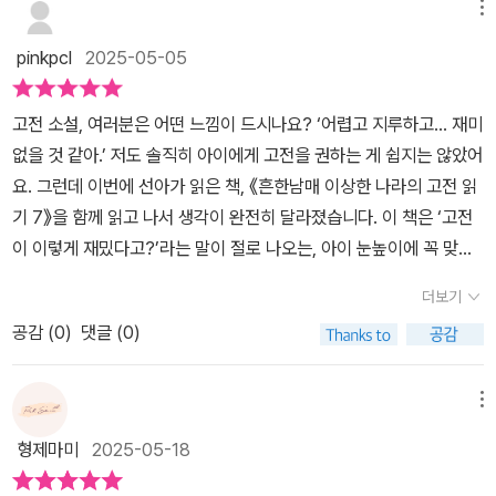
게 돼요.에이미가 그린 그림을 두고 으뜸이가 놀리자, 삐진 에이미는
메뉴
몰래 그림을 그릴 장소를 찾다가 다락방에서 수상한 궤짝을 발견하
pinkpcl
2025-05-05
죠.그리고 이 궤짝은 평범한 궤짝이 아니었어요…바로 고전 속 세계로
들어가는 마법의 포탈!첫 번째 이야기: 심청전이미 내용을 잘 안다며
고전 소설, 여러분은 어떤 느낌이 드시나요? ‘어렵고 지루하고… 재미
자신만만한 으뜸이.하지만 “이야기를 꼬이지 않게 조심하라”는 미션
없을 것 같아.’ 저도 솔직히 아이에게 고전을 권하는 게 쉽지는 않았어
이 등장하면서 상황은 긴장감 UP!심청이가 인당수에 빠지기 전에 도
요. 그런데 이번에 선아가 읽은 책, 《흔한남매 이상한 나라의 고전 읽
와야 하고, 심학규 아버지도 챙겨야 하고…‘고전 소설 지키기 대작
기 7》을 함께 읽고 나서 생각이 완전히 달라졌습니다. 이 책은 ‘고전
전’이 펼쳐집니다.두 번째 이야기: 여우 누이 설화이번엔 으뜸이는 부
이 이렇게 재밌다고?’라는 말이 절로 나오는, 아이 눈높이에 꼭 맞춘
잣집 막내아들, 에이미는 하인으로 변신!양반 됐다며 좋아하던 으뜸
고전 문학 입문서예요. 게다가 선아가 좋아하는 흔한남매 캐릭터가
이, 알고 보니 동생이 ‘여우 누이’라는 사실에 멘붕!미션은 여우 누이
더보기
주인공으로 등장하니 흥미가 뚝딱 생기더라고요. “엄마, 이건 만화 같
의 정체를 밝혀내고, 무사히 탈출하는 것!이쯤 되면 흔한남매는 거의
공감 (
0
)
댓글 (0)
아서 더 좋아. 근데 내용은 고전이라 신기해!”라는 선아의 말처럼, 고
고전 해결사급이에요.세 번째 이야기: 서동지전쥐로 변신한 흔한남
전의 줄거리와 교훈은 그대로인데 만화처럼 유쾌하고 생동감 있게 구
매!쥐들이 사는 동굴에서 잔치를 즐기다, 다람쥐의 등장으로 분위기
성되어 있어서 아이가 술술 읽었어요. ​이번 7권에서는 《심청전》, 《여
메뉴
는 삐걱~이 다람쥐가 서동지를 함정에 빠뜨리는데, 이걸 막아야만 원
우 누이 설화》, 《서동지전》 세 편의 고전 소설이 등장합니다. 책 속에
래 세계로 돌아갈 수 있어요.과연 두 남매는 서동지의 억울함을 풀고
형제마미
2025-05-18
서 흔한남매는 방학을 맞아 시골 할머니 집에 갔다가 다락방에서 신
집으로 돌아올 수 있을까요?이 책이 좋은 이유? 재미와 학습을 동시