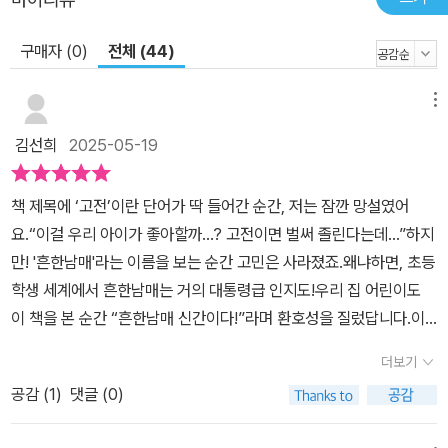
구매자 (0)
전체 (44)
메뉴
김선희
2025-05-19
책 제목에 ‘고전’이란 단어가 딱 들어간 순간, 저는 잠깐 망설였어
요.“이걸 우리 아이가 좋아할까…? 고전이면 벌써 졸린다는데…”하지
만! '흔한남매'라는 이름을 보는 순간 고민은 사라졌죠.왜냐하면, 초등
학생 세계에서 흔한남매는 거의 대통령급 인지도!우리 집 어린이도
이 책을 본 순간 “흔한남매 신간이다!”라며 환호성을 질렀답니다.이
번 7권에서는 무려 세 편의 한국 고전이 소개돼요.「심청전」, 「여우 누
더보기
이 설화」, 「서동지전」!익숙한 이야기지만, 흔한남매의 입담과 좌충우
공감 (
1
)
댓글 (0)
돌 모험 덕분에 완전히 새롭게 느껴졌답니다.이야기의 시작은 할머니
댁 다락방!으뜸이와 에이미는 방학을 맞아 시골 할머니 집에 놀러 가