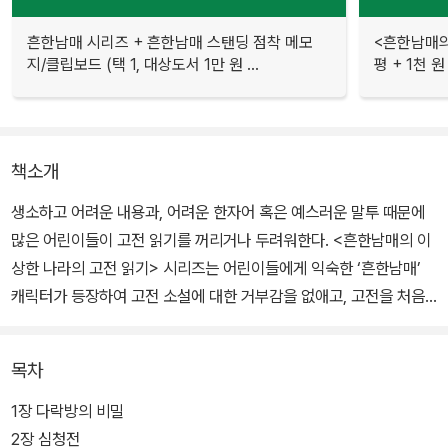
흔한남매 시리즈 + 흔한남매 스탠딩 점착 메모
<흔한남매의
지/클립보드 (택 1, 대상도서 1만 원 ...
평 + 1천 
책소개
생소하고 어려운 내용과, 어려운 한자어 혹은 예스러운 말투 때문에
많은 어린이들이 고전 읽기를 꺼리거나 두려워한다. <흔한남매의 이
상한 나라의 고전 읽기> 시리즈는 어린이들에게 익숙한 ‘흔한남매’
캐릭터가 등장하여 고전 소설에 대한 거부감을 없애고, 고전을 처음
접하는 어린이들도 쉽게 읽을 수 있도록 구성한 책이다.
목차
기존의 고전 스토리에 지금 우리 아이들에게 익숙한 반읽기물의 형식
을 빌려 이야기를 새롭고 재미있게 구성하였다. 기존의 고전 스토리
1장 다락방의 비밀
에 상상력이 가미된 재미있는 이야기를 읽다 보면 상상력, 창의력도
2장 심청전