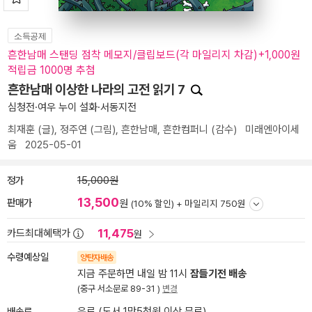
소득공제
흔한남매 스탠딩 점착 메모지/클립보드(각 마일리지 차감)+1,000원
적립금 1000명 추첨
흔한남매 이상한 나라의 고전 읽기 7
심청전·여우 누이 설화·서동지전
최재훈
(글),
정주연
(그림),
흔한남매
,
흔한컴퍼니
(감수)
미래엔아이세
움
2025-05-01
정가
15,000원
13,500
판매가
원
(10% 할인) +
마일리지 750원
11,475
카드최대혜택가
원
수령예상일
양탄자배송
지금 주문하면 내일 밤 11시
잠들기전 배송
(중구 서소문로 89-31 )
변경
배송료
유료 (도서 1만5천원 이상 무료)