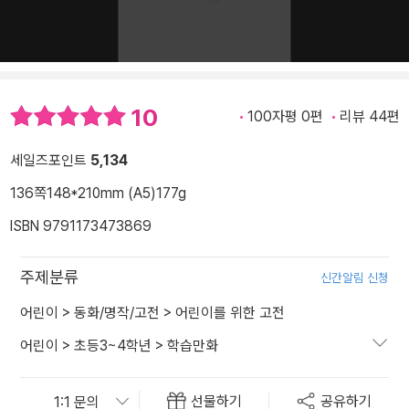
10
100자평 0편
리뷰 44편
세일즈포인트
5,134
136쪽
148*210mm (A5)
177g
ISBN 9791173473869
주제분류
신간알림 신청
어린이
>
동화/명작/고전
>
어린이를 위한 고전
어린이
>
초등3~4학년
>
학습만화
선물하기
공유하기