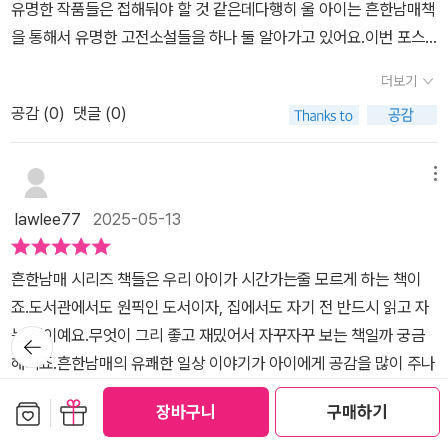
어요. ‘심청이가 아빠를 위해 눈먼 장님을 대신해 바다에 뛰어든 이야
유명한 작품들은 접해둬야 할 것 같은데다행히 울 아이는 흔한남매책
낄 수 있었어요. 여우 누이 설화와 서동지전은 조금 낯설었지만, 각각
기’는 요즘 아이들에게는 너무 생소하지만, ‘에이미가 도와줘서 그 장
을 통해서 유명한 고전소설들을 하나 둘 알아가고 있어요.이번 포스
의 재미있는 사건과 등장인물 덕분에 끝까지 흥미롭게 읽을 수 있었
면이 더 따뜻하게 느껴졌어’라는 선아의 말처럼 고전을 새롭게 해석
팅에서는 반가운 흔한남매 고전책 신간을 소개해드리려고 해요.바
어요. <흔한남매 이상한 나라의 고전 읽기 7>은 단순히 고전 이야기
더보기
할 수 있는 기회를 주더라고요. ​사실 고전이 꼭 어렵고 무겁게만 느껴
로..흔한남매 고전 읽기 7가 그 주인공으로요.​어느새 7권까지 출간된
만 전하는 것이 아니라, 그 안에 담긴 옛사람들의 생각과 가치, 그리고
질 필요는 없잖아요. 이 책처럼 아이의 눈높이에서, 친근한 캐릭터와
공감 (
0
)
댓글 (0)
흔남고전인데 덕분에 그동안 접한 필수 고전책들이 제법 되는 것 같
당시의 역사적 배경까지 알려 줘서 교과서 공부와도 자연스럽게 연결
함께, 즐거운 이야기로 풀어낸다면 고전 문학은 더 이상 먼 세계가 아
네요.재미있는 흔남만화 <흔한남매 고전 읽기 7>에서는 심청전여우
되더라구요. 게다가 우리집 아이들이 우리 문화와 역사를 쉽고 재미
니라 친근한 친구가 될 수 있답니다.​선아는 책을 읽은 뒤, ‘다음 권은
누이 설화서동지전을 만나볼 수 있었어요.아주 유명한 심청전부터 오
메뉴
있게 접할 수 있다는 점이 정말 좋았어요. 또한 책 속 ‘흔한남매의 독
어떤 고전일까?’ 하며 기대감을 갖게 됐어요. 고전이 어렵다고 느끼
싹한 공포영화를 연상시키는 여우 누이 설화와동물이 주인공으로 나
후감’을 통해 단순한 이야기 전달을 넘어, 고전 속에 담긴 역사적 사실
lawlee77
2025-05-13
는 아이에게 꼭 권해주고 싶은 책, 그리고 어른이 읽어도 흐뭇한 웃음
오는 우화소설이면서 법정 드라마가 있는 송사소설이기도 한서동지
과 문화까지 자연스럽게 알 수 있어 내용이 더욱 알차고 의미 있었어
을 지을 수 있는 책. 《흔한남매 이상한 나라의 고전 읽기 7》은 우리
전까지 재밌게 읽어볼 수 있었는데요.​얼른 소개해드릴게요.움짤로도
요. 이 덕분에 아이들이 고전을 읽으며 우리 역사와 문화를 쉽고 재미
흔한남매 시리즈 책들은 우리 아이가 시간가는줄 모르게 하는 책이
가족의 고전 첫걸음을 따뜻하게 채워준 책이었어요.
만나보는 재미있는 고전추천 <흔한남매 고전 읽기 7> 이에요.​이 흔
있게 접할 수 있어요.​ 처음 고전을 접하는 어린이들이 ‘고전은 어렵고
죠.도서관에서도 원픽인 도서이자, 집에서도 자기 전 반드시 읽고 자
남고전을 보면 어떻게 고전 속으로 빠져들게 되어이야기를 해결하게
재미없다’는 편견을 버리고, ‘고전도 이렇게 재미있을 수 있구나’ 하는
는 책이예요.무엇이 그리 좋고 재밌어서 자꾸자꾸 보는 책일까 궁금
뒤로가
되는지도 참 재밌는 포인트같은데요.​이번에 으뜸이와 에이미는 겨울
기
생각을 하게 만들어 주는 <흔한남매 이상한 나라의 고전 읽기 7>을
해지죠.흔한남매의 유쾌한 일상 이야기가 아이에게 공감을 많이 주나
방학으로요.할머니 댁에 놀러갔다가 다락방에 숨어서 궤짝에 들어가
강력 추천드려요. 앞으로도 흔한남매와 함께 고전 속 이야기를 더 많
봐요.일상 이야기 속에서 재미를 찾는 책이라 아이가 더 좋아합니다.​​
면서 이야기가 펼쳐지게 되더라고요.ㅎ​<흔한남매 고전 읽기 7>는 총
보관함담기
선물하기
이 만나고 싶어요! 벌써부터 8권을 기다리는 아이들입니다.#도서협
장바구니
구매하기
부모들이 더 좋아하는 책 <이상한 나라의 고전읽기> 시리즈는아이들
4장으로 이뤄져 있어요.1장: 다락방의 비밀2장: 심청전3장: 여우 누
더보기
찬 #흔한남매이상한나라의고전읽기 #흔한남매 #흔한남매고전읽기
이 좋아하는 흔한남매 이야기에아이들이 접하기 어려운 고전이 수록