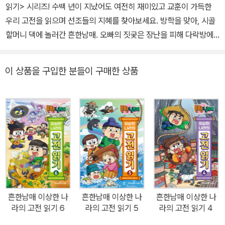
읽기> 시리즈! 수백 년이 지났어도 여전히 재미있고 교훈이 가득한
우리 고전을 읽으며 선조들의 지혜를 찾아보세요. 방학을 맞아, 시골
할머니 댁에 놀러간 흔한남매. 오빠의 짓궂은 장난을 피해 다락방에
숨어든 에이미는 수상한 궤짝을 발견하고 안으로 들어간다. 뒤이어
도착한 으뜸이까지 궤짝을 열며 흔한남매는 또다시 고전 소설 속 세
이 상품을 구입한 분들이 구매한 상품
계로 들어가는데……. 고전 읽기의 효과 1. 국어 교과서에 수록된 필수
작품을 미리 읽으며 선행 학습을 할 수 있습니다. 2. 어휘력, 문해력,
사고력, 문장력 등을 높일 수 있습니다. 3. 시대를 초월해 오랫동안 검
증된 지혜와 통찰력을 습득할 수 있습니다. 4. 인간과 세상에 대해 이
해하고 현재 직면한 현실적인 문제의 답을 찾을 수 있습니다. 선조의
지혜와 삶의 가치가 담긴 한국 고전 소설! 하지만 생소한 내용과 어려
운 용어 때문에 왠지 멀게만 느껴진다면? 우리 아이 첫 고전으로 강
추하는 <흔한남매 이상한 나라의 고전 읽기>! ● 왜 하필 고전인가?
시대를 초월하여 오랫동안 많은 사람에게 널리 익히고 모범이 되어
흔한남매 이상한 나
흔한남매 이상한 나
흔한남매 이상한 나
온 작품들을 고전 문학이라고 한다. 고전 문학에는 세상을 살아가는
라의 고전 읽기 6
라의 고전 읽기 5
라의 고전 읽기 4
데 도움이 되는 조상들의 지혜와 아무리 시간이 흘러도 절대 변하지