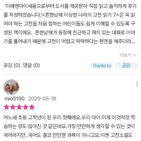
비한 궤짝을 발견하고 고전 속 세계로 들어가게 되죠. 매번 새로운 고
에!‘고전 문학’이라고 하면 딱딱하고 어려운 이미지가 있지만,흔한남
'미래엔아이세움으로부터 도서를 제공받아 직접 읽고 솔직하게 후기
전 속 인물로 변신하며 펼쳐지는 좌충우돌 모험은 한 편의 애니메이
매가 이야기 속에 쏙 들어가 버무려 주니 꿀잼!아이들은 이야기의 재
를 작성하였습니다.'<흔한남매 이상한 나라의 고전 읽기 7>은 꼭 읽
션처럼 흥미진진했어요.​ ✔️ 흔한남매책 만의 특별함은 바로 ‘스토리
미에 빠져들고, 자연스럽게 고전의 줄거리와 교훈을 배우게 돼요.각
어야 하는 고전을 처음 접하는 어린이들도 쉽게 이해할 수 있도록 구
텔링’입니다. 단순히 고전 내용을 요약해서 전달하는 게 아니라, 현대
챕터 끝에는 고전 요약과 관련 상식, 독서일기 형식의 부록까지 알차
성된 책이에요. 흔한남매가 등장해 친근하고 재치 있는 대화로 이야
아이들의 시선에서 재해석한 이야기를 더해 몰입감을 높였어요. 예를
게 구성되어 있어서읽고 나면 ‘나 오늘 공부도 했다!’는 뿌듯함까지 느
기를 풀어내기 때문에 고전이 어렵고 딱딱하다는 편견을 깨주더라구
들어, 《심청전》 속에서는 으뜸이와 에이미가 직접 심청이를 도와주
낄 수 있어요.그리고 무엇보다 좋은 점은,고전을 ‘공부용 책’이 아니라
요. <흔한남매 이상한 나라의 고전 읽기 7>에서는 우리에게 익숙한
고, 《여우 누이 설화》에서는 으뜸이가 여우 누이를 무찌르는 미션을
더보기
‘재미있는 이야기’로 만나게 해준다는 것!이건 진짜 흔한남매만이 할
심청전, 여우 누이 설화, 그리고 서동지전 세 가지 이야기를 만나볼 수
수행해요. “으뜸이가 여우 누이 동생이라니 너무 무서웠어!”라고 말
수 있는 마법이죠.이 책은 이런 아이들에게 추천해요!고전 문학? 지
공감 (
0
)
댓글 (0)
있어요. 고전이라는 말만 들어도 어렵고 재미없을 것 같다는 생각이
한 선아의 감상처럼 고전의 긴장감을 색다르게 경험할 수 있었답니
루해서 못 보겠다는 아이흔한남매 광팬이라면 무조건!방학 동안 즐겁
들 수 있지만, 이 책은 흔한남매가 등장해 아이들의 눈높이에 맞게 쉽
다. ✔️ 또 하나 좋았던 점은 각 장마다 수록된 독서 일기. 흔한남매가
게 책 읽고 싶은 아이고전에 대한 친근함을 키워주고 싶은 부모님 마
고 재미있게 이야기를 들려주기 때문에 부담 없이 읽을 수 있어요. ​<
메뉴
쓴 독서 일기 형식으로 고전 내용을 정리하고, 생각을 적는 코너인데
음까지결론은요?이건 그냥 고전이 아니에요.‘웃으며 읽는 타임머신’!
흔한남매 이상한 나라의 고전 읽기 7>을 읽으면서 ‘고전도 이렇게 재
요. 아이가 자연스럽게 내용을 복습하고 정리하는 데 큰 도움이 됐어
mio5190
2025-05-18
아이와 함께 시간을 넘어 조상들의 지혜를 만나보는 여행,《흔한남매
미있을 수 있구나’ 하는 생각이 들었는데요. ​흔한남매가 주고받는 유
요. ‘고전이 어렵다’는 편견을 없애고, 가볍게 읽으면서도 생각할 거리
이상한 나라의 고전 읽기 7권》에서 꼭 한번 떠나보세요.읽고 나면 아
쾌한 대화 덕분에 이야기가 훨씬 생생하게 느껴졌고, 등장인물들의
를 던져주는 구성이 참 알차더라고요. ✔️ 무엇보다 중요한 건, 이 책
어느새 초등 고학년이 된 우리 첫째에요.우리 아이 이제 이것저것 학
이가 먼저 말할 거예요.“다음 권 언제 나와? 나 또 읽고 싶어!”#흔한
마음과 이야기 속 상황도 쉽게 이해할 수 있었어요.​특히 심청전은 너
이 학습과 재미를 모두 잡았다는 거예요. 국어 교과서에 나오는 필수
습하는 양도 많아진 것 같은데요.가장 만만하게 생각할 수 있는 것이
남매 #흔한남매책 #초등추천도서 #어린이책 #흔남만화 #고전추천
무나 유명한 이야기인데, 이 책을 통해 다시 한 번 내용을 정리할 수
고전을 미리 접할 수 있고, 시대적 배경과 가치관도 간접 체험할 수 있
국어라지만..국어도 결코 만만한 과목이 아니고요.​이젠 고전소설도
#흔남고전 #고전읽기
있었고, 가족을 향한 사랑과 희생이라는 깊은 의미도 자연스럽게 느