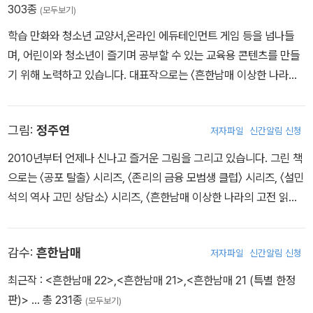
303종
(모두보기)
원래의 이야기를 벗어나지 않도록 심학규와 그의 딸 심청이를 적극적
학습 만화와 청소년 교양서,온라인 에듀테인먼트 게임 등을 넘나들
으로 돕는다.
며, 어린이와 청소년이 즐기며 공부할 수 있는 교육용 콘텐츠를 만들
<심청전>에 이어 흔한남매가 도착한 곳은 ‘여우 누이 설화’ 속 세계
기 위해 노력하고 있습니다. 대표작으로는 〈흔한남매 이상한 나라의
로, 으뜸이는 부잣집 막내아들로, 에이미는 그 집 하인으로 변신한다.
고전 읽기〉 〈쿠키런 킹덤 퀴즈 원정대〉 〈집사t우리말타워 대탈출〉 〈타
처음에는 자신만 양반이라며 기뻐하던 으뜸이는 이야기 속 자신의 동
키 포오 언어탐구생활〉 시리즈와 〈W메타버스〉 〈W스포츠 프로게이
생이 여우 누이이며 여우 누이를 물리쳐야 한다는 미션을 받고 겁에
그림:
정주연
저자파일
신간알림 신청
머〉 등이 있습니다.
잔뜩 질린다.
마지막으로 간 곳은 <서동지전> 속 세계. 쥐로 변신한 으뜸이와 에이
2010년부터 언제나 신나고 즐거운 그림을 그리고 있습니다. 그린 책
미는 쥐들이 사는 동굴에서 잔치를 즐긴다. 흥겨운 잔치 자리에 불청
으로는 〈공포 탈출〉 시리즈, 〈존리의 금융 모범생 클럽〉 시리즈, 〈설민
객인 다람쥐가 나타나서 소란을 피우자, 흔한남매는 직감적으로 다람
석의 역사 고민 상담소〉 시리즈, 〈흔한남매 이상한 나라의 고전 읽기〉
쥐가 그들의 미션과 관련 있다는 것을 알아챈다. 염치없는 다람쥐는
시리즈 들이 있으며, 종이책과 웹툰, 웹소설 등 다양한 장르를 넘나들
쥐들의 인자한 어르신인 서동지를 거짓으로 관가에 고발하는데…….
며 재기발랄한 삽화와 만화를 그렸습니다.
감수:
흔한남매
으뜸이와 에이미는 서동지의 억울함을 풀고 원래 세계로 돌아갈 수
저자파일
신간알림 신청
있을까?
최근작 :
<흔한남매 22>
,
<흔한남매 21>
,
<흔한남매 21 (특별 한정
판)>
… 총 231종
(모두보기)