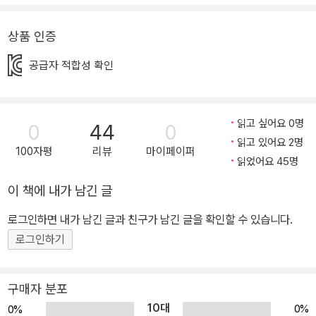
않는 삶의 가치가 담겨 있다. 그렇기에 고전 문학은 우리 어린이들의
삶을 올바른 방향으로 이끌 수 있는 지침서가 될 수 있는 보석 같은 책
상품 인증
이다. 또한 고전 문학은 옛 조상들이 살아가는 모습을 그대로 담고 있
공급자 적합성 확인
어, 고전 문학을 읽다 보면 조상들의 생활상이나 가치관을 자연스럽
게 습득할 수 있다. 어린이들은 고전 문학을 읽으며 신분 제도, 과거
제도, 생활 풍속 등 옛사람들의 생활을 간접 체험하고, 효나 예절, 임
읽고 싶어요 0명
0
44
0
금에 대한 충성심 등 당시 사람들이 중요하게 여겼던 가치관에 대해
읽고 있어요 2명
서도 배울 수 있을 것이다. 마지막으로, 고전 문학은 국어 교과 과정에
100자평
리뷰
마이페이퍼
읽었어요 45명
서 빼놓을 수 없는 장르이다. 중·고등학교 이후에 수능, 논술, 내신을
준비하기 위해서도 초등학교 때 다양한 고전을 읽어 두는 것은 큰 도
이 책에 내가 남긴 글
움이 될 것이다. ● 고전 소설이 어렵고 지루하다는 건 편견! 흔한 남
로그인하면 내가 남긴 글과 친구가 남긴 글을 확인할 수 있습니다.
매와 함께라면 웹소설보다 재미있다. 이렇게 중요한 고전 문학이지
로그인하기
만, 생소하고 어려운 내용과, 어려운 한자어 혹은 예스러운 말투 때문
에 많은 어린이들이 고전 읽기를 꺼리거나 두려워한다. <흔한남매의
이상한 나라의 고전 읽기> 시리즈는 어린이들에게 익숙한 ‘흔한남매’
구매자 분포
캐릭터가 등장하여 고전 소설에 대한 거부감을 없애고, 고전을 처음
10대
0%
0%