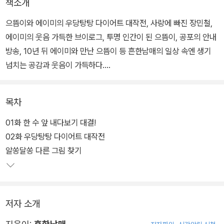
책소개
으뜸이와 에이미의 우당탕탕 다이어트 대작전, 사랑에 빠진 장민철,
에이미의 웃음 가득한 브이로그, 투명 인간이 된 으뜸이, 공포의 안내
방송, 10년 뒤 에이미와 만난 으뜸이 등 흔한남매의 일상 속엔 생기
넘치는 공감과 웃음이 가득하다.
‘흔한남매’는 유튜브 구독자 수가 236만 명, 누적 조회 수가 24억 회
목차
를 넘어서는 인기 크리에이터로, 흔한컴퍼니에 소속되어 있다. 상황
극콩트 등을 통해 어린이들에게 큰 사랑을 받고 있으며, 주로 남매 사
01화 한 수 앞 내다보기 대결!
이에서 일어날 수 있는 현실적인 에피소드를 코믹하게 그려 내어 웃
02화 우당탕탕 다이어트 대작전
음과 공감을 이끌어 내고 있다.
알쏭달쏭 다른 그림 찾기
저자 소개