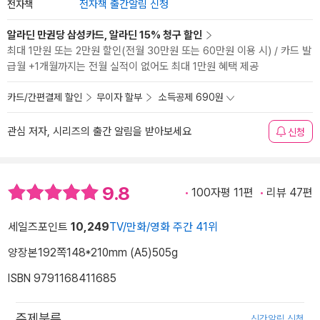
전자책
전자책 출간알림 신청
알라딘 만권당 삼성카드, 알라딘 15% 청구 할인
최대 1만원 또는 2만원 할인(전월 30만원 또는 60만원 이용 시) / 카드 발
급월 +1개월까지는 전월 실적이 없어도 최대 1만원 혜택 제공
카드/간편결제 할인
무이자 할부
소득공제 690원
관심 저자, 시리즈의 출간 알림을 받아보세요
신청
9.8
100자평 11편
리뷰 47편
세일즈포인트
10,249
TV/만화/영화 주간 41위
양장본
192쪽
148*210mm (A5)
505g
ISBN 9791168411685
주제분류
신간알림 신청