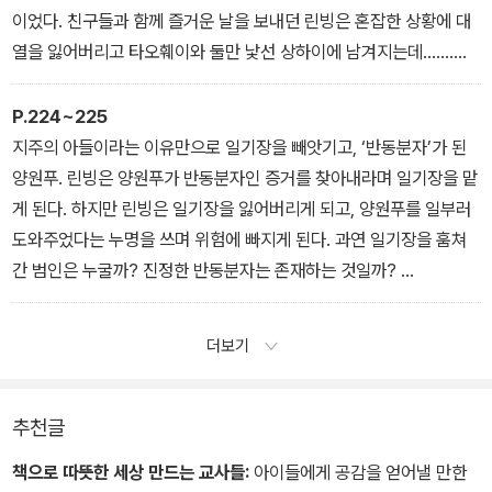
없자 마수이칭은 속이 부글부글 끓었다. 마침내 그가 내 손을 잡아끌
이었다. 친구들과 함께 즐거운 날을 보내던 린빙은 혼잡한 상황에 대
며 소리쳤다.
열을 잃어버리고 타오훼이와 둘만 낯선 상하이에 남겨지는데…….
“가자, 집으로 가!”
나는 할아버지를 바라보았다. 할아버지가 말했다.
소개장이 없다는 이유로 다들 우리를 받아 주지 않았다. 숙소를 구하
P.224~225
“나는 괜찮으니 너희는 돌아가거라!”
는 데 번번이 실패를 하자 온몸에 기운이 쑥 빠졌다. 정오 무렵에는 걸
지주의 아들이라는 이유만으로 일기장을 빼앗기고, ‘반동분자’가 된
나는 고개를 저었다.
을 힘도 남아 있지 않아서 어느 초대소 정문 앞에 털썩 주저앉아 버렸
양원푸. 린빙은 양원푸가 반동분자인 증거를 찾아내라며 일기장을 맡
“아녜요, 전 여기 있을 거예요.”
다. 그곳은 여태까지 들른 초대소 중에서 가장 규모가 컸다. 전국 대연
게 된다. 하지만 린빙은 일기장을 잃어버리게 되고, 양원푸를 일부러
마수이칭은 갑자기 발작하듯 할아버지에게 소리쳤다.
합에 참가한 사람들이 대열을 지어 무시로 드나들었다. (중략)
도와주었다는 누명을 쓰며 위험에 빠지게 된다. 과연 일기장을 훔쳐
“그래, 다쳐도 싸! 싸다고!”
그때 정문 앞에 누군가가 떨어뜨린 깃발이 눈에 띄었다. 순간, 가슴이
간 범인은 누굴까? 진정한 반동분자는 존재하는 것일까?
나는 입술을 질끈 깨물며 할아버지의 손을 꼭 잡았다. 깁스 때문에 얼
마구 뛰었다. 나는 그 깃발을 얼른 집어 들고는 타오훼이에게 손을 흔
음장처럼 차가워진 할아버지의 손이 계속 떨렸다. 할아버지 눈가에
들며 빨리 오라는 눈짓을 했다. 얼마 안 있어, 대열 하나가 입구 쪽으
“그 일기장, 절대로 잃어버려서는 안 돼!”
더보기
눈물이 가득 고였다.
로 오고 있는 게 보였다. 나는 타오훼이에게 속삭였다.
그 말은 챠오안이 일기장 분실 사건을 크게 걸고넘어지겠다는 암시였
“아무 소리도 내지 마. 그냥 나만 따라와.”
다. 실제로 이 사건은 아주 빠르게 학교 전체로 퍼져 나갔다.
“반동 일기장이 분실됐다!”
추천글
챠오안은 이 사건을 통해 그 일기장에 반동적인 내용이 적혀 있었음
책으로 따뜻한 세상 만드는 교사들:
아이들에게 공감을 얻어낼 만한
을 기정사실화하려 했다. 동시에 ‘분실’이라는 단어를 사용해 다소 비