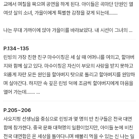
“그래.”
교에서 며칠을 묵으며 공연을 하게 된다. 아이들은 곡마단 단원인 열
챠오안이 마수이칭을 곁눈으로 힐끗 쳐다보며 퉁명스럽게 대답했다.
여섯 살의 소녀, 가을이에게 특별한 감정을 갖게 되는데…….
마수이칭이 나를 가리키며 말했다.
“그 침대는 이미 쟤가 맡았어.”
나는 무대 가까이에 앉아 가을이를 바라보았다. 내 시선이 그녀의 볼
챠오안은 얼굴을 돌려 나를 쏘아보았다. 그의 눈빛 속에는 낯선 기운
록한 가슴이 머물자, 심장이 벌떡벌떡 뛰면서 숨이 가빴다. 나는 손으
이 서려 있었다. 나는 그 두 눈과 마주치는 순간, 늦가을의 찬바람을
로 입을 막았다. 사람들이 나를 보는 것 같아 얼른 고개를 숙였지만,
P.134~135
맞기라도 한 듯 나도 모르게 몸을 부르르 떨었다.
내 눈앞에는 그녀의 모습이 계속 아른거렸다. 셰바이싼도 땀을 줄줄
린빙의 가장 친한 친구 마수이칭은 세 살 때 어머니를 여의고, 할아버
흘리며 무대에서 눈을 떼지 못했다.
지와 함께 살고 있다. 마수이칭은 자신이 부모의 사랑을 받지 못하고
가을이는 무대 위에서 개들을 이리저리 끌고 다닐 뿐 이렇다 할 묘기
외롭게 자란 모든 원인을 할아버지 탓으로 돌리고 할아버지를 원망하
를 보여 주지 않았는데도 무대 아래는 찬물을 끼얹은 듯 조용했다.
며 살아간다. 하지만 속 깊은 린빙 덕에 조금씩 할아버지에게 마음을
열어 가는데…….
그날 오후에 할아버지는 팔에 깁스를 했다. 우리는 할아버지를 집으
P.205~206
로 데려가려고 했지만, 의사는 다른 곳에 이상이 없는지 더 검사해 봐
사오지핑 선생님을 중심으로 린빙과 몇 명의 반 친구들은 전국 대연
야 한다고 했다. 어느새 날은 어두워지고 비는 여전히 후드득후드득
합에 참가한다. 중국 문화 대혁명의 일환이었지만, 아이들 눈에 비친
떨어졌다. 마땅히 잘 곳도 없고 먹을 것도 없는 데다 씻을 만한 곳도
전국 대연합은 온 세상을 돌아다니며 배불리 먹을 수 있는 신 나는 일