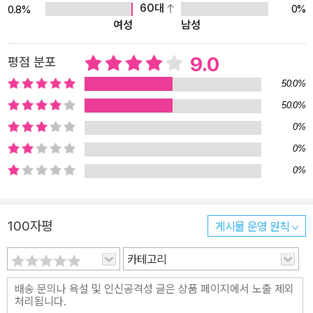
모습을 보여 준다. 좋지 않은 소문으로 교장 자리에서 물러나 학교를
60대
0%
0.8%
여성
남성
관리하는 일용직 노동자가 되었지만 여전히 온화하고 따뜻한 ‘왕루안
교장 선생님’, 고독하고 외롭게 자라는 자신의 상황을 할아버지 탓으
9.0
평점 분포
로 돌리며 할아버지를 원망하면서도 가슴 깊이 사랑하는 ‘마수이칭’,
어머니에 대한 배신감으로 인생의 바닥까지 추락했다가 다시 제자리
50.0%
를 찾게 되는 ‘푸사오추안’, 세상의 편견을 넘어 자기 방식대로의 삶을
50.0%
고수하는 여린 듯 강한 ‘딩황 씨와 딩양 씨’ 등이 그들이다. 린빙은 다
0%
양한 성격과 서로 다른 환경을 가진 이들의 삶을 깊게 들여다보고, 그
0%
들을 이해하게 되면서 점차 성장해 간다. 세상을 바라보는 린빙의 시
0%
선에는 차오원쉬엔 특유의 따스함이 잘 묻어 있다. 그렇기에 그 어지
럽고 불안정한 시대를 살면서도 린빙은 세상을 향한 미소를 끝내 잃
지 않는다. 한 폭의 수채화를 보는 듯한 섬세한 문장 차오원쉬엔은 아
100자평
게시물 운영 원칙
름다운 감성과 사랑을 풍부하게 드러내는 작가이다. 그의 작품에는
카테고리
‘글로 그림을 그린다’는 표현이 어울릴 만큼 서정적이고 섬세한 문장
이 가득하다. 영상미가 돋보이는 영화의 한 장면을 보는 듯한 생생한
묘사는 물론이고, 아이들의 복잡하고 미묘한 심리가 일상적인 행동이