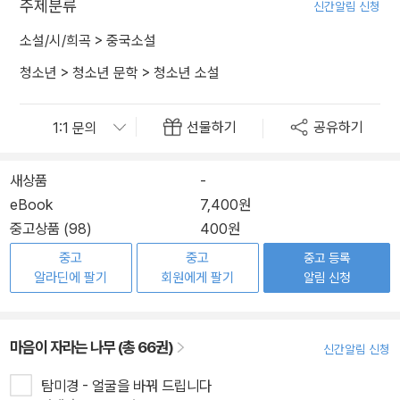
주제분류
신간알림 신청
소설/시/희곡
>
중국소설
청소년
>
청소년 문학
>
청소년 소설
선물하기
공유하기
새상품
-
eBook
7,400원
중고상품 (98)
400원
중고
중고
중고 등록
알라딘에 팔기
회원에게 팔기
알림 신청
마음이 자라는 나무 (총 66권)
신간알림 신청
탐미경 - 얼굴을 바꿔 드립니다