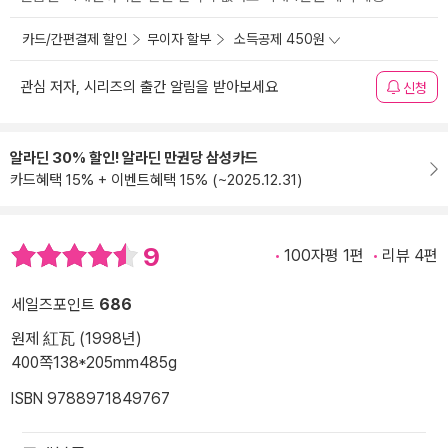
카드/간편결제 할인
무이자 할부
소득공제 450원
관심 저자, 시리즈의 출간 알림을 받아보세요
신청
알라딘 30% 할인! 알라딘 만권당 삼성카드
카드혜택 15% + 이벤트혜택 15% (~2025.12.31)
9
100자평 1편
리뷰 4편
세일즈포인트
686
원제 紅瓦 (1998년)
400쪽
138*205mm
485g
ISBN 9788971849767