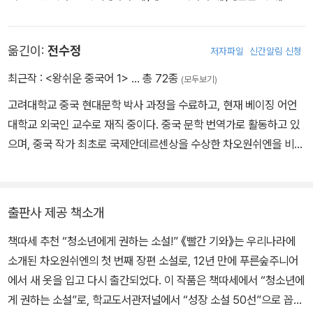
과 그림책 《우로마》, 《빨간 호리병박》, 《바보 같은 닭》, 《검은 말 하
얀 말》 등을 썼으며, 수십 종의 작품이 한국어, 영어, 프랑스어, 독일
옮긴이:
전수정
저자파일
신간알림 신청
어, 그리스어, 일본어, 스웨덴어, 덴마크어, 포르투갈어, 러시아어, 이
탈리아어 등으로 번역되었습니다. 중국 전국우수아동문학상, 중국출
최근작 :
<왕쉬운 중국어 1>
… 총 72종
(모두보기)
판정부상, 중국국가도서상 등 주요 문학상을 받았습니다.
고려대학교 중국 현대문학 박사 과정을 수료하고, 현재 베이징 어언
대학교 외국인 교수로 재직 중이다. 중국 문학 번역가로 활동하고 있
으며, 중국 작가 최초로 국제안데르센상을 수상한 차오원쉬엔을 비롯
해 뛰어난 중국 작가들의 작품을 한국에 처음으로 소개했다. 옮긴 책
으로는〈딩딩과 당당〉시리즈,〈장자화의 사기〉시리즈,《빨간 기와》,《빨
간 대문》,《청동 해바라기》,《열혈 수탉 분투기》,《열혈 돼지 전설》,《나
출판사 제공 책소개
는 개입니까》,《홍분》,《소년은 자란다》,《한 권으로 읽는 중국 7대 고
책따세 추천 “청소년에게 권하는 소설!” 《빨간 기와》는 우리나라에
전》등이 있다.
소개된 차오원쉬엔의 첫 번째 장편 소설로, 12년 만에 푸른숲주니어
에서 새 옷을 입고 다시 출간되었다. 이 작품은 책따세에서 “청소년에
게 권하는 소설”로, 학교도서관저널에서 “성장 소설 50선”으로 꼽혔