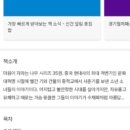
가장 빠르게 받아보는 책 소식 - 신간 알림 총집
경기컬처패스
합
책소개
마음이 자라는 나무 시리즈 35권. 중국 현대사의 최대 격변기인 문화
대혁명 시절에 빨간 기와 건물의 중학교에서 사춘기를 보낸 소년 소
녀들의 이야기이다. 어지럽고 불안정한 시대를 살아가지만, 자유롭고
유쾌하고 때로는 가슴 뭉클한 그들의 이야기가 수채화처럼 아름답고
도 섬세하게 담겨 있다.
목차
학기 초 기선 제압을 위한 학생들 사이의 권력 다툼, 맞수와의 경쟁에
서 살아남는 법, 여학생에게서 느끼는 풋풋한 첫사랑의 감정, 친구를