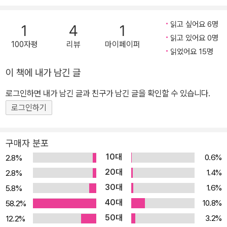
을 만큼 작품성을 인정받았다. 《빨간 기와》는 중국 현대사의 최대 격
변기인 문화 대혁명 시절에 빨간 기와 건물의 중학교에서 사춘기를
읽고 싶어요 6명
1
4
1
보낸 소년 소녀들의 이야기이다. 어지럽고 불안정한 시대를 살아가지
읽고 있어요 0명
100자평
리뷰
마이페이퍼
만, 자유롭고 유쾌하고 때로는 가슴 뭉클한 그들의 이야기가 수채화
읽었어요 15명
처럼 아름답고도 섬세하게 담겨 있다. 학기 초 기선 제압을 위한 학생
이 책에 내가 남긴 글
들 사이의 권력 다툼, 맞수와의 경쟁에서 살아남는 법, 여학생에게서
느끼는 풋풋한 첫사랑의 감정, 친구를 위해 몸을 내던지는 용기 등 중
로그인하면 내가 남긴 글과 친구가 남긴 글을 확인할 수 있습니다.
학생들이 겪게 되는 일련의 사건들이 흥미진진하게 펼쳐진다. 이 작
로그인하기
품을 둘러싸고 있는 시대와 배경은 지금과 많이 다르지만, 빨간 기와
에서 생활하는 중학생들의 이야기는 조금도 낯설지 않게 다가온다.
구매자 분포
그것은 이 작품이 시대와 이념을 넘어 성장하는 아이들에게 꼭 필요
10대
0.6%
2.8%
한 것은 보편적인 가치를 담고 있기 때문일 것이다. 어지럽고 불안정
20대
1.4%
2.8%
한 시대를 살아도 자유롭고 유쾌한 중학생의 이야기 이 작품의 주인
30대
1.6%
5.8%
공이자 화자인 린빙은 주변에 있는 여러 사람들과의 관계를 맺으며
40대
어른이 되어 간다. 그가 만나는 사람들은 가난하거나 결핍되어 있거
10.8%
58.2%
나 갈등을 겪고 있지만, 그 속에서도 희망을 품고 꿋꿋하게 살아가는
50대
3.2%
12.2%