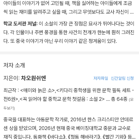
아이들의 이야기가 없어 고민될 때, 책을 싫어하는 아이들에게 조금
장한 분위기까지 만들어 냈다. 그의 용의주도한 계획과 단어 사용 덕
씩 읽는 재미를 알려주고 싶을 때, 그리고 무엇보다도 교사 자신이 학
분에 학생들과 선생님들은 심각한 사건이 벌어졌다는 느낌을 받았다.
창 시절 풋풋한 마음을 잠시 동안이라도 되찾고 싶어질 때, 《빨간 기
학교 도서관 저널:
이 소설의 가장 큰 장점은 묘사가 뛰어나다는 것이
다음 날 아침, 누군가 나에게 일러 주었다.
와》를 권하고 싶다.
다. 각 인물이나 주변 풍경을 통한 사건의 전개가 한눈에 훤히 그려진
“애들은 그 일기장이 분실된 게 아니라, 네가 양원푸의 증거를 없애려
다. 또 중국 이야기가 아닌 우리 이야기 같은 정겨움이 있다.
고 일부러 숨겼다는 눈치야!” (중략)
마수이칭과 친구들이 나를 위로했다.
“두려워하지 마. 만약 챠오안이 너한테 무슨 짓이든 하면 우리가 가만
저자 소개
두지 않을 거야!”
그 말이 더 자극적으로 들렸다. 마치 내가 함정에 빠져 곤경을 치르는
지은이:
차오원쉬엔
저자파일
신간알림 신청
영웅이 된 듯한 착각마저 들었다.
최근작 :
<매미와 늙은 소>
,
<키다리 중학생을 위한 문학 필독 세트 -
전6권>
,
<꼭 읽어야 할 중학교 문학 첫걸음 : 소설 2>
… 총 64종
(모
두보기)
중국을 대표하는 아동문학 작가로, 2016년 한스 크리스티안 안데르
센 상을 받았으며, 2026년 현재 중국 베이징대학교 중문과 교수로
재직 중입니다. 동화책 《바다소》, 《청동 해바라기》, 《빨간 기와》 등