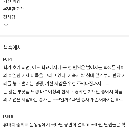
기선 제압
위해 몸을 내던지는 용기 등 중학생들이 겪게 되는 일련의 사건들이
은밀한 거래
흥미진진하게 펼쳐진다.
첫사랑
차오원쉬엔의 작품에는 ‘글로 그림을 그린다’는 표현이 어울릴 만큼
서정적이고 섬세한 문장이 가득하다. 영상미가 돋보이는 영화의 한
책속에서
장면을 보는 듯한 생생한 묘사는 물론이고, 아이들의 복잡하고 미묘
한 심리가 일상적인 행동이나 사소한 표정과 말투에서 묻어나게 하는
P.14
표현력 역시 탁월하다.
학기 초가 되면, 어느 학교에서나 꼭 한 번씩은 벌어지는 학생들 사이
의 치열한 기세 다툼을 그리고 있다. 기숙사 방 침대 맡기부터 반장 자
리를 놓고 벌이는 경쟁, 기선 제압을 위한 주먹다짐까지…….
돈 많은 부잣집 도령 마수이칭과 힘세고 영악한 챠오안 중에서 학급
의 기선을 제압하는 승자는 누구일까? 과연 승자가 존재하기는 하는
걸까?
P.98
“이 침대에 깔려 있는 이부자리, 네 거냐?”
유마디 중학교 운동장에서 곡마단 공연이 열리고 곡마단 단원들은 학