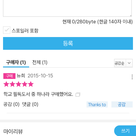
나 사소한 표정과 말투에서 묻어나게 하는 표현력 역시 탁월하다. 아
름답고 평화로운 장면에 청량함이 느껴지기도 하고, 때로는 긴장감과
박진감으로 손에 땀을 쥐게 하며, 엉뚱한 아이들이 행동에 웃음을 터
현재
0
/280byte (한글 140자 이내)
뜨리게도 하고, 가슴 찡한 감동으로 마음 한편이 촉촉해지기도 한다.
스포일러 포함
차오원쉬엔이 펼쳐 놓은 아름다운 글줄기를 따라가다 보면, 가슴속
등록
깊이 울림을 주는 문학의 가치를 재발견하게 된다.
구매자 (1)
전체 (1)
뉴희
2015-10-15
메뉴
학교 필독도서 중 하나라 구매했어요.
공감 (
0
)
댓글 (0)
쓰기
마이리뷰