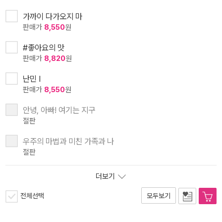
가까이 다가오지 마
판매가
8,550
원
#좋아요의 맛
판매가
8,820
원
난민 I
판매가
8,550
원
안녕, 아빠! 여기는 지구
절판
우주의 마법과 미친 가족과 나
절판
더보기
전체선택
모두보기