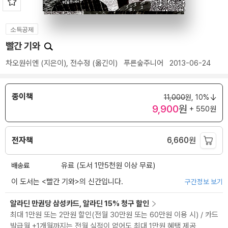
소득공제
빨간 기와
차오원쉬엔
(지은이),
전수정
(옮긴이)
푸른숲주니어
2013-06-24
종이책
11,000
원,
10%
9,900
원
+ 550원
전자책
6,660
원
배송료
유료 (도서 1만5천원 이상 무료)
이 도서는 <
빨간 기와
>의 신간입니다.
구간정보 보기
알라딘 만권당 삼성카드, 알라딘 15% 청구 할인
최대 1만원 또는 2만원 할인(전월 30만원 또는 60만원 이용 시) / 카드
발급월 +1개월까지는 전월 실적이 없어도 최대 1만원 혜택 제공