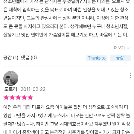
청소년들에게 가장 큰 관심사는 무엇일까? 자의든 타의든, 오로지 좋
은 대학에 입학하는 것을 목표로 하며 바쁜 일상을 보내고 있는 청소
년들이지만, 그들의 관심사에는 성적 뿐만 아니라, 이성에 대한 관심
도 큰 몫을 차지하고 있으리라 본다. 생각해보면 누구나 청소년시절,
잘생기고 멋진 연예인에 가슴앓이를 해보기도 하고, 마음에 드는 이
성 앞에서 괜시리 새초롬한 표정을 짓기도 하는 등 이성에 대한 관심
더보기
을 표출하기도 했었다. 이성에 대한 관심은 청소년 시기에 꼭 거쳐가
공감 (
1
)
댓글 (0)
는 통과의례지만, 보수적 성향이 강한 우리나라의 부모들은 학생들의
이런 자연스러움에 대해서 인정하려하지 않으려는 경향이 참 강하다.
요즘 세대는 우리 세대와는 달리, 자연스레 이성친구를 만나기도 하
메뉴
지만 여전히 학생들의 이성친구에 대해서는 비판적인 목소리가 더 높
도토리
2011-02-22
다.지금 우리 사회는 청소년들의 무분별한 성문화에 따른 문제점으로
몸살을 앓고 있는데, 이는 청소년들만의 문제라기 보다는 청소년들이
예전 우리 때와 다르게 요즘 아이들은 훨씬 더 성적으로 조숙하며 다
자연스레 느끼고 판단해야 할 부분들을 억압하려는 데에서 비롯된 것
양한 고민을 가지고있기에 뉴스에서 나오는 일만으로도 깜짝 깜짝 놀
은 아닌가 싶다.<<할까? 말까?>>는 평범한 고등학생인 메리 제인이
랄때가 많습니다. 하지만 그냥 시대의흐름이라고 치부했던 일이 막상
청소년 시기에 생기는 다양한 고민을 대해서 스스로 해답을 찾아가는
내 아이가 중학생이 되고 본격적인 사춘기를 맞이할시기가 되자 단순