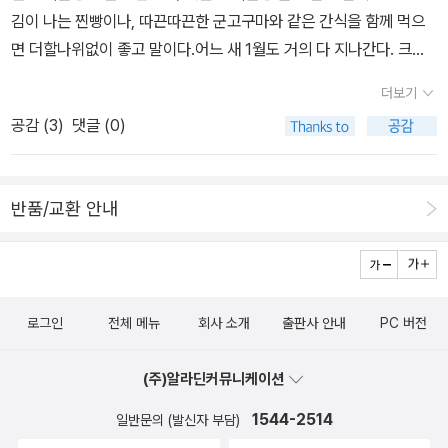
까?를 선택할 수 있는 기회조차 없었기에, 이런 부분이 문제점을 유
것이 없을 줄 알았는데 메리 제인이 막상 나인 것처럼 짝사랑 했던 내
김이 나는 찐빵이나, 따끈따끈한 군고구마와 같은 간식을 함께 먹으
거야.' -264p 지금 우리나라 성교육에 대해 많이 진전되고 있다고 하
발하는 듯 싶다.이 책은 청소년들의 성문화를 꼬집겠다는 것이 아니
모습을 보여주는 거울 같았다. 그래서 이 책은 이성에 관하여 걱정하
면 더할나위없이 좋고 말이다.어느 새 1월도 거의 다 지나간다. 크리
지만 여전히 틀에 박힌 성교육의 실태을 안고 있다. 주위 이야기를 들
라, 청소년들이 가질 수 있는 고민과 감정을 있는 그대로 보여줌으로
고 같은 반 남자 친구를 짝사랑 하고 있는 내 친구들이 보면 좋을 것
스마스와 새해가 된 게 엊그제같은데 시간은 정말 빨리 흘러간다. 조
어보면 부모나 선생님의 인식이 많이 변하지 않았고 사회적으로 성숙
써 그들이 자연스럽게 스스로에게 물음을 제기하고, 선택할 수 있도
더보기
같았다. 또 우리 엄마에게도 추천해 드리고 싶었다. 어렸을 적의 풋풋
금 있으면 우리나라 최대의 명절 설이 되고, 또 그러다보면 겨울방학
되지 않았기 때문이기도 하다. 바람직한 사랑의 관계에 대해 이를 계
록 권유하고 있다.이렇게 고민과 선택을 통해서 청소년들은 성장하고
했던 짝사랑 시절을 떠올리며 미소를 지을 수 있을지도 모르기 때문
공감 (
3
)
댓글 (0)
이 끝나서 아쉬움을 가지게 될 전국의 초중고등학생들의 표정 역시
기로 아이와 이야기를 나누어 볼 수 있는 좋은 책이란 생각이 든다.
자아를 찾아가며, 진정한 우정과 사랑이 무엇인지를 알아간다.어른들
이다,메리 제인과 잭슨이 오해를 하여 잘 이어지지 않았을 때는 내가
눈에 선하다.새로 나오는 책들을 눈여겨보면서 1,2월에 읽고 싶은 책
은 기다림과 믿음으로 지켜봐줘야 하며, 그것은 그들이 스스로 성장
더 안타깝고 내가 당장 그 책 속으로 들어가서 둘을 연결해주고 싶었
목록을 뽑아보았다.열두살의 특별한 여름 - 국제독서협회 아동 청소
할 수 있도록 도와주는 밑거름이 되기도 한다는 것을 보여준다.몇 년
다. 그 정도로 긴장감도 주면서 누군가에게는 돌아가고 싶은 그 시절
반품/교환 안내
년상, 뉴베리 영예상재클린 켈리 지음, 김율희 옮김 / 다른 / 2011년 1
후면, 내 아이도 메리 제인과 같은 이런 고민을 하게 될 것이다. 나는
을 떠올리게 해주기도 하고 웃음도 주는 좋은 책인 것 같다. 할까? 말
월 이번 신간 중에 가장 읽고 싶은 책이다. 여섯 형제 사이에서 자라는
메리 제인의 부모처럼 믿고 기다려줄 수 있을지에 대해 아직 자신은
까? 는 언제나 외쳐도 입에 촥 달라 붙는 그림자 같은 존재인 것 같다.
딸, 아무래도 예의바르고 얌전한 숙녀로 자라는 것은 좀 더 어려울 수
없다. 언제까지 ’평범한’ 아이였으면 하는, 이기적인 부모의 마음을 가
무엇을 하든지 나는 이 문장을 나도 모르는 사이에 머릿속에서 띄우
도 있을 것이다. 늘상 남자 형제들과 부대끼며 자랄테니까.그런 딸과
지고 있기 때문이다. 허나 메리 제인을 보면서 내 아이가 스스로 원하
고 있고, 또 다른 2가지의 나의 모습이 싸우고 있기 때문이다.
로그인
전체 메뉴
회사 소개
출판사 안내
PC 버전
엄마의 이야기와 꿈. 역시 뉴베리 영예상을 수상할만한 멋진 책인 듯
는 선택을 하는 것이 얼마나 중요하고 값진 과정인가를 깨닫게 되었
싶다.열두 달 학교 숙제 만들기- 예쁜 손글씨 POP로 배우는이수련
고, 그로 인해 조금씩 믿음과 기다림으로 내 아이가 스스로 성장할 수
(주)알라딘커뮤니케이션
지음 / 청솔 / 2011년 1월 아이들 눈높이에 맞는 손글씨 POP. 그리
있도록 지켜보려고 한다.타인에 의한 선택, 원하지 않는 선택이 아니
도 다양한 활용자료는 스스로 자료를 만드는데 큰 도움이 될 것같다.
1544-2514
일반문의 (발신자 부담)
라, ’내면의 소리’에 귀를 기울이며, 자신이 진정으로 원하는 것이 무
특히 초등 고학년 여자 아이들에겐 참 좋은 교재가 될 듯.아이들 눈에