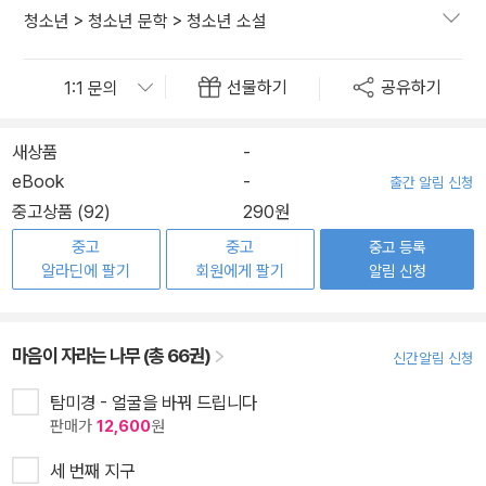
청소년
>
청소년 문학
>
청소년 소설
선물하기
공유하기
새상품
-
eBook
-
출간 알림 신청
중고상품 (92)
290원
중고
중고
중고 등록
알라딘에 팔기
회원에게 팔기
알림 신청
마음이 자라는 나무 (총 66권)
신간알림 신청
탐미경 - 얼굴을 바꿔 드립니다
판매가
12,600
원
세 번째 지구