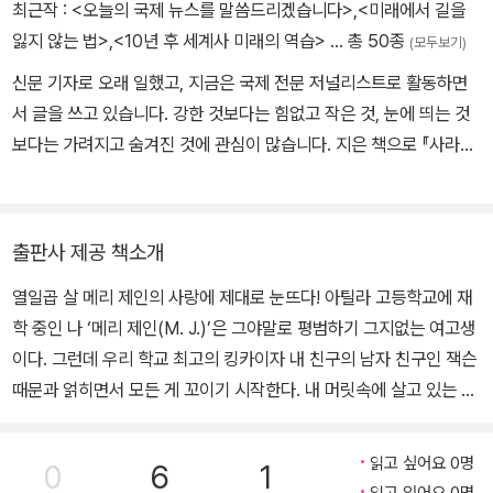
고 있다. 우리 나라에 소개된 책으로 《엄청나게 큰 라라》《할까? 말
최근작 :
<오늘의 국제 뉴스를 말씀드리겠습니다>
,
<미래에서 길을
까?》가 있다.
잃지 않는 법>
,
<10년 후 세계사 미래의 역습>
… 총 50종
(모두보기)
신문 기자로 오래 일했고, 지금은 국제 전문 저널리스트로 활동하면
서 글을 쓰고 있습니다. 강한 것보다는 힘없고 작은 것, 눈에 띄는 것
보다는 가려지고 숨겨진 것에 관심이 많습니다. 지은 책으로 『사라진,
버려진, 남겨진』 『10년 후 세계사』(공저) 『숲으로 간 여성들』(공저)
『모든 치킨은 옳을까?』(공저) 『과학을 달리는 십대: 스마트 테크놀로
지』(공저) 『여기, 사람의 말이 있다』(공저) 등이 있고, 『나는 라말라
출판사 제공 책소개
를 보았다』 『팬데믹의 현재적 기원』(공역) 등을 번역했습니다.
열일곱 살 메리 제인의 사랑에 제대로 눈뜨다! 아틸라 고등학교에 재
학 중인 나 ‘메리 제인(M. J.)’은 그야말로 평범하기 그지없는 여고생
이다. 그런데 우리 학교 최고의 킹카이자 내 친구의 남자 친구인 잭슨
때문과 얽히면서 모든 게 꼬이기 시작한다. 내 머릿속에 살고 있는 두
자아, ‘평범한 M. J.’와 ‘매력적인 M. J.’는 각각 ‘그저 얌전히 졸업해
서 좋은 대학에나 진학해야 한다.’는 의견과 ‘잭슨과 한번 사귀어 보
읽고 싶어요 0명
0
6
1
라.’는 의견을 내세우며 연일 싸워 대고, 나는 급기야 친구들을 다 잃