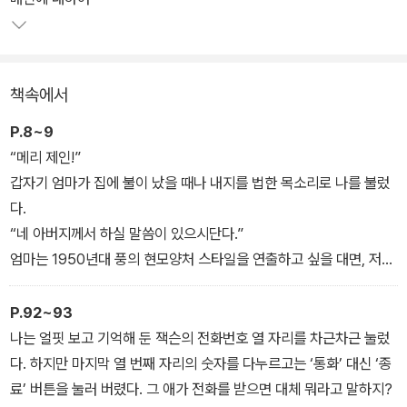
앞에서도 주체성을 잃지 않는 당찬 여고생이다.
메리 제인은 수많은 고민과 갈등 끝에 학교 최고의 킹카와 사귀게 되
책속에서
지만 행복은 잠시일 뿐, 곧 엄청난 난관에 부딪힌다. 잭슨에게 ‘추수
감사절 연휴의 마지막 날을 함께 보내자.’며 은밀한 제안을 받게 되는
P.8~9
데…. 오늘날의 십 대가 사랑 앞에서 어떤 선택을 하고, 타인과의 관계
“메리 제인!”
는 또 어떻게 풀어 나가는지 여실히 보여 주는 장편 소설이다.
갑자기 엄마가 집에 불이 났을 때나 내지를 법한 목소리로 나를 불렀
다.
“네 아버지께서 하실 말씀이 있으시단다.”
엄마는 1950년대 풍의 현모양처 스타일을 연출하고 싶을 대면, 저렇
게 아빠를 ‘아버지’라고 지칭하였다. 그러나 엄마의 막내딸인 나를 부
르는 이름은 오직 하나뿐이었다.
P.92~93
메리 제인. 온 세상이 뜨거운 사막인 데다 두 발을 감쌀 만한 물건이라
나는 얼핏 보고 기억해 둔 잭슨의 전화번호 열 자리를 차근차근 눌렀
곤 오직 그것 한 켤레뿐이라 해도 결코 신고 싶지 않은 신발과 똑같은
다. 하지만 마지막 열 번째 자리의 숫자를 다누르고는 ‘통화’ 대신 ‘종
이름! (메리 제인 구두는 발등을 가로지르거나 발목을 감싸는 끈이 있
료’ 버튼을 눌러 버렸다. 그 애가 전화를 받으면 대체 뭐라고 말하지?