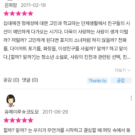
범하고 보수적인 메리 제인의 마음을 가지고 있다. 누구나 양면을 가
가 되고, 잃었던 우정도 되찾게 되지만, 키스 이상을 원하는 잭슨으로
수가 기록되거나, 몸에 평생 남게 된다면 이 실수를 평생 지울 수 없으
은희맘
2011-02-19
지고 있듯이 말이다. 열일곱 살이라고 하지만, 우리나라의 인식으로
인해 또다른 갈등을 하게 된다.메리 제인에게는 고등학교에 입학하기
니 말이다. MJ는 추수감사절날, 잭슨과 둘이서 밤을 보낼 기회가 있
보면 책의 내용이 조금 맞지 않는 듯하고 성숙한 미국의 열일곱 살의
전 ’금욕 행동 강령’이라는 이름을 붙힌 ’순결 서약’을 함께 맺었던레
었지만, 스스로와의 약속을 지키기 위해서 잭슨에게 요청했다. 사랑
십대에겐 정체성에 대한 고민과 학교라는 단체생활에서 친구들의 시
시선으로 읽어 내려간다면 좀 더 재미있을 듯 하다. 혹시 가십걸의 미
드와 이미 대학생활을 시작한 알리시아 두 명의 단짝 친구가 있다.레
은 하되, 결혼 전까지는 깨끗한 사랑을 하자고. 여러분은 MJ를 보면
선이 예민하게 다가오는 시기다. 더욱이 사랑하는 사람이 생겨 이럴
드를 본 사람이라면, 더 공감하면서 이 책을 읽을 수도 있는데, 여기서
드와 알리시아에게는 남자 친구가 있었는데, 메리 제인은 알리시아와
서 어떤 선택을 하고 싶은가? 미래를 위해 잠시 참고 견디는 것, 약간
까? 저럴까? 고민하게 된다면 표지의 소녀처럼 하지 않을까? 전화
메리 제인은 가십걸의 세리나 라고 생각하면 될 듯 싶다. 메리 제인은
전화통화를 통해서 자신의 고민을 털어놓게 되고, 남자 친구와 이미
더 어려운 길을 택하는 것, 그것은 오히려 나를 위한 최고의 선택이 될
를, 다이어트 포기를, 화장을, 이성친구를 사귈까? 말까? 하고 말이
자신의 친구 그룹중에서 제일 이쁘고 잘나가는 스타의(가십걸의 블레
성관계를 맺은 알리시아를 통해서 잭슨이 갖고 있는 설레임에 혼란을
지도 모른다.
다.[할까? 말까?]는 청소년 소설로, 사랑의 진전과 관련된 선택, 친구
어) 멋진 남자친구 잭슨을 좋아하지만, 그와 어떻게 잘 지내볼지, 고
느끼게 되지만, 레드와의 대화를 통해서 진정한 사랑이라는 것이 무
들의 관계에 대한 선택, 또 이를 풀어나가는 열일곱 소녀 메리제인의
민을 하게 된다. 이런 저런 그와 만나오면서 해야 하나, 말아야 하나.
엇인지를 깨달아간다.'우리는 이런 인내야말로 우리의 사랑을 올바르
더보기
당찬 성장통을 보여 주는 장편 소설이다. 얌전히 졸업해서 대학 진학
수많은 고민을 하게 된다. 오래전에 결혼전 순결은 꼭 지키자 라고 약
게 증명하는 길이라고 생각해.''그래, 섹스는 즐겁지. 네가 에이즈나
공감 (
0
)
댓글 (0)
을 꿈꾸는 평범한 자아와, 친구들의 믿음을 얻고 남자 친구와의 데이
속했던 절친들 중 한명은 벌써 그 선을 넘었고, 한명은 오래 사귀어온
성병 같은 걱정은 안 하는 긍정적인 애라고 치자. 그러면 섹스가 곧 연
트도 꿈꾸는 매력적인 자아 사이에서 갈팡질팡 고민하지만 자기 삶의
남자친구가 있지만, 그 약속을 잘 지키고, 결혼전까지 기다리고 있다.
인 관계의 전부가 될 거야. 섹스는 노력할 필요가 없는 거니까. 반면,
주인이 되어가는 당찬 여고생이다.아틸라 고등학교에 재학 중인 평범
메뉴
스타와 헤어지고, 메리 제인에게 온 잭슨. 이런 순간이 오기를 매일 매
진정한 의사소통에는 엄청난 노력이 필요해. 섹스같이 즐거운 걸 놔
한 여고생 메리제인에게 찾아온 사랑인 학교의 킹카이자 친구의 남친
일 기다렸던 매력적인 메리 제인. 하지만 갈등의 기로에 서게 되고, 이
두고 과연 누가 심각하게 관계 따위를 고민하겠니? 그래서 섹스로 맺
유메미루☆코도모
2011-06-29
인 잭슨 때문에 학교생활은 꼬여만 간다. ‘평범한 M. J.’와 ‘매력적인
런 저런 조언을 타인들로 들으면서, 선택을 하고, 좀 더 성숙한 열일곱
어진 즐거우면서도 불안한 관계에 빠지고 나면, 더 이상 갈 곳이 없어
M. J.’의 두 자아가 매일 대립하고 있는 메리제인. 그녀의 행동이 친구
살 소녀로 변하게 된다는 내용의 이야기이다. 조금은 가볍기도 하지
지는 거야.' (본문 263,264p)메리 제인은 스스로에게 질문을 던지
할까? 말까? 는 우리가 무언가를 시작하고 결심할 때 머릿 속에서 둥
들을 모두 잃을 지경에 이르게 되어가면서 우정과 사랑과의 관계에