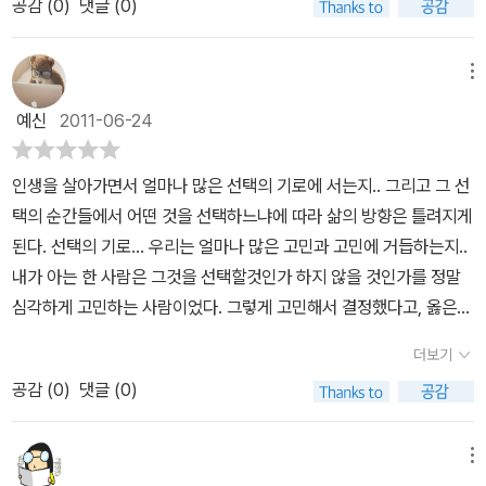
구인 잭슨 하우스를 좋아한다. 사실 스타는 딴 녀석들하고도 데이트
공감 (
0
)
댓글 (0)
업을 하고 이 터전을 무사히 빠져나가려는 이성적인 평범한 MJ와, 자
끊임없이 묻고 질문하는 것이낯설게만 느껴지지 않았으며 언제나 선
를 계속하고 있었고, 친구의 남자친구를 뺏을 생각은 없지만, 언니의
신의 섹시함을 과시하려는 욕구를 지닌 매력적인 MJ다. 둘은 항상 티
택의 순간에 결국은 딸아이에게 모든 것을 맡긴부모의 자세역시 동양
경기를 잊어버렸을 정도로 딴 애의 남친에게 홀라당 정신이 팔려있었
격태격 싸운다. 이성적으로 생각하려는 천사와, 항상 타락의 길로 이
메뉴
의 부모나 서양의 부모나 다르지 않음을 알 수 있었습니다.비록나라
다.파티장에서 팝콘을 사러 잭슨과 함께 나갔던 4분은 메리 제인을
끄려는 악마와 같은 관계이다. 하지만 적어도 MJ에게는, 매력적인 M
면 메리의 부모님과똑같은 반응을 했을까는 의구심이 들긴 하지만 그
예신
2011-06-24
외톨이로 만들기에 충분했고, 메리 제인에게 관심을 보이는 잭슨으로
J는 적이 아니었다. 두 인격체는 공존하면서, 같이 토의를 하면서 항
래도 결국은자신의 힘으로 모든 상황을 이겨내고 또한 성적인 유혹까
인해 메리 제인은 친구들과의 우정 그리고 잭슨과의 사이에서 갈등하
상 올바른 선택을 내리려 했다.MJ의 고민을 보면서, 나도 느끼는 점
지 이겨낸 메리제인이 마치내 딸처럼 느껴져 내 아이에게 비슷한 상
인생을 살아가면서 얼마나 많은 선택의 기로에 서는지.. 그리고 그 선
게 된다.평범한 M.J. : 진짜 멋지다! 널 좋아하나 봐! 널 좋아한다고!매
이 많았다. 화가 나는 일이 있으면, 충동적으로 화를 내려 하다가 이성
황이 왔을때 나는?이라는 반문을 해 보며 읽은책입니다.열일곱 소녀
택의 순간들에서 어떤 것을 선택하느냐에 따라 삶의 방향은 틀려지게
력적인 M.J. : 쟤는 그냥 네 뺨에 나 있는 여드름을 구경하는 것뿐이
적인 나는 스스로를 달래며 참게 한다. MJ도 같았다. 그녀는 사랑하
의 정말 당차고 딱 그 나이 또래의 고민과 방황을 잘 보여준 이야기이
된다. 선택의 기로... 우리는 얼마나 많은 고민과 고민에 거듭하는지..
야.평범한 M.J. : 쟤 마음이 좀 더 뜨거웠더라면 학교가 활활 타 버렸
던 학교 최고의 킹카가, 그녀의 앞에 와 있고, 그녀에게 사랑을 고백하
기에앞으로 그 나이를 맞이하게 될 딸내미에게 좋은 본보기가 될 것
내가 아는 한 사람은 그것을 선택할것인가 하지 않을 것인가를 정말
을걸!매력적인 M.J. : 친구들을 몽땅 다 떠나보내도 좋겠어? 캐시와
며 키스를 한다는 사실에 매우 기뻐했다. 기세를 몰아서 결혼까지 할
같습니다. 또한 결국모든 청소년의 문제는 대화로서 해결해야 함을
심각하게 고민하는 사람이었다. 그렇게 고민해서 결정했다고, 옳은
사만다오 제시카를 생각해 봐. 남자애 때문에 친구들을 다 포기할 생
수 있었지만, 그녀에겐 순결 서약과 두 단짝 친구의 사례가 있었다. 금
엄마로서 느끼며 책장을 덮었습니다.
결정을 하는 것은 물론 아니다. 그런 반면에 나는 참으로 쉽게 결정을
각이야? 책 내려놓고 저 애한테서 떨어져!평범한 M.J. : 저런 헛소리
욕적으로 순결을 지키는 레드는 그녀의 남자 친구 알렉스와 함께 매
더보기
내려 버리는데, 가끔씩 주위 사람들은 참 쉽다. 라고 말하기도 한다.
는 듣지 말고 저 앨 꽉 잡아. 저 입술에 키스를........ (본문 31,32p)메
우 행복한 순간들을 지키고 있었고, 자신의 사랑이라 믿은 콜트와 함
공감 (
0
)
댓글 (0)
책의 제목을 읽으면서 갑자기 곁두리로 빠져버렸던 내 생각들이었지
리 제인에 대한 헛소문이 퍼지면서 곤란한 상황이 생기지만, 메리 제
께 순결을 깨버린 알리시아는, 자신의 사랑을 확신하지 못한채 흔들
만. 어느 정도 책의 내용을 포함하기도 한 생각들이었다. 책 속의 열일
인은 평범하고 매력적인 자신들의 목소리를 들으면서 난감한 상황을
리고 있었다.과거의 작은 선택이, 한순간에 자신을 무너뜨리는 계기
곱 살 소녀 메리 제인은 그녀 속에 존재하는 매력적인 메리 제인과 평
잘 이겨나간다. 결국 메리 제인은 원하던 잭슨의 공식적인 여자친구
메뉴
가 될 수도 있다. 나는 항상 실수해서는 안된다고 여겼다. 만약 이 실