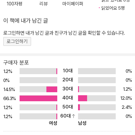
읽고 있어요 0명
100자평
리뷰
마이페이퍼
을 지경에 이르는데……. 도저히 잭슨만은 포기할 수 없던 내 정성이
읽었어요 5명
통한 건지 잭슨은 스타와의 결별을 선언하고 우리는 공식적인 커플이
이 책에 내가 남긴 글
된다. 잭슨과의 사랑이 깊어 가던 어느 날, 잭슨은 내게 ‘추수 감사절
연휴의 마지막 날을 함께 보내자.’며 은밀한 제안을 한다. 나는 얼떨결
로그인하면 내가 남긴 글과 친구가 남긴 글을 확인할 수 있습니다.
에 승낙하긴 했지만 정말 그와 함께 하룻밤을 보내야 하는지 혼란스
로그인하기
럽다. 게다가 늘 똑똑하고 믿음직했던 친구 알리시아마저 우리의 순
결 서약을 깨뜨렸다니, 정말 미치도록 사랑한다면 나도 잭슨과 함께
구매자 분포
하룻밤을 보내야 할까? 아님, 이제라도 그의 제안을 거절해야 할까?
10대
0%
1.2%
진정한 사랑과 바람직한 관계를 위해서라면 오랜 기다림과 책임이 필
20대
0%
0%
요한 게 아닐까? 드디어 잭슨과 약속한 ‘그날’이 오고, 나는 결심했다!
30대
1.2%
14.5%
우리의 사랑을 위해 잭슨의 제안을 받아들이는 것보다 훨씬 더 중요
40대
한 길을 선택하기로. 잭슨이 이런 나를 이해해 주고, 죽을 때까지 나하
12.0%
66.3%
고만 데이트하면 좋을 텐데……. 과연 우리의 만남은 해피 엔드가 될
50대
2.4%
1.2%
수 있을까? 당당하고 건강한 1318의 사랑, 그리고 관계! 《할까? 말
60대
0%
1.2%
여성
남성
까?》는 댄디 데일리 맥콜이 쓴 청소년 소설로, 오늘날의 십 대가 사랑
앞에서 어떤 선택을 하고, 타인과의 관계는 또 어떻게 풀어 나가는지