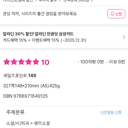
카드/간편결제 할인
무이자 할부
소득공제 390원
관심 저자, 시리즈의 출간 알림을 받아보세요
신청
알라딘 30% 할인! 알라딘 만권당 삼성카드
카드혜택 15% + 이벤트혜택 15% (~2025.12.31)
10
100자평 0편
리뷰 6편
세일즈포인트
149
327쪽
148*210mm (A5)
425g
ISBN 9788971849125
주제분류
신간알림 신청
소설/시/희곡
>
영미소설