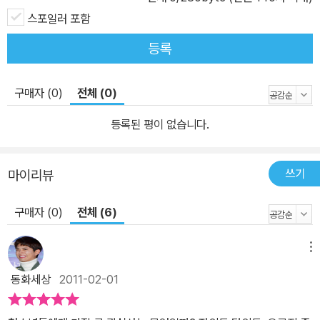
가는 과정을 흥미롭게 그리고 있다. 주인공 메리 제인은 수많은 갈등
스포일러 포함
과 고민을 극복하고 복잡하게 꼬여 있던 질문들에 하나하나 답을 찾
등록
아 나간다. 청소년들이 쉽게 답하기 어려운 친구들과의 우정, 이성간
의 사랑, 부모와의 갈등과 같은 문제를 두고 메리 제인은 ‘관계’와 ‘의
사소통’에 대한 기준을 스스로 찾아내 답을 얻는다. 그래서 잭슨의 제
구매자 (0)
전체 (0)
안을 두고 끙끙거리며 고민하던 메리 제인이 어떤 결정을 내리든, 그
등록된 평이 없습니다.
것은 그녀 내부의 치열한 싸움과 갈등 끝에 나온 것이기에 절로 응원
하게 된다. 기존의 많은 작품들과는 달리 《할까? 말까?》는 아프거나
희생할 이유 없이 자율적 선택을 기반으로 한 미성년의 성장을 이야
쓰기
마이리뷰
기한다. 조금은 소소할지라도 매우 자연스럽고 건강한 얼굴을 한 십
구매자 (0)
전체 (6)
대들의 에피소드, 메리 제인의 통통 튀는 재치로 빚어낸 언어가 발랄
하다.
메뉴
동화세상
2011-02-01