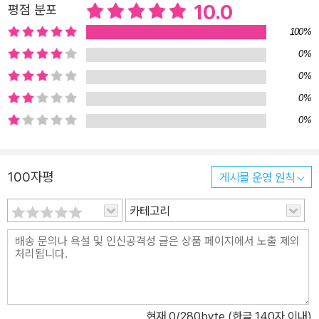
10.0
평점 분포
여실히 보여 주는 장편 소설이다. 부모님의 바람대로 그저 얌전히 공
부해 좋은 대학에나 진학하라는 엄격한 자아와, 친구들 사이에서 신
100%
뢰도 얻고 싶고 멋진 남자 친구와의 달콤한 데이트도 꿈꾸는 자아 사
0%
이에서 혼란스러워하던 주인공, 열일곱 살 메리 제인은 ‘자기 주도 학
0%
습’이 대세인 요즘에 딱 걸맞게 이성 앞에서도 주체성을 잃지 않는 당
0%
찬 여고생이다. 메리 제인은 수많은 고민과 갈등 끝에 학교 최고의 킹
0%
카와 사귀게 되지만 행복은 잠시일 뿐, 곧 엄청난 난관에 부딪힌다. 남
자 친구를 만날수록, 그와 껴안고 입을 맞출수록 누군가를 사랑하는
것보다 ‘건강한 관계 맺기’가 훨씬 어려운 것임을 깨달은 것이다. 작가
100자평
게시물 운영 원칙
는 ‘평범한 M. J.와 매력적인 M. J.’, 멋진 남자 친구를 전혀 다른 시선
카테고리
으로 바라보는 두 자아를 통해 자신이 충분히 매력적인 존재임을, 매
사에 책임을 다하고 당당한 여성임을 알아 가는 십 대의 모습을 그리
고 있다. 이를 통해 독자는 지극히 건강한 정신과 육체를 가진 우리 청
소년들이 자신의 문제를 스스로 해결하기 위해 얼마나 치열하게 고민
하는지 알 수 있을 것이다. 뜨겁고 치열할 뿐 아프지 않은 건강한 성장
통! 이 책은 열일곱 살 소녀의 관심이 ‘나’에서 ‘타인’에게로 확장되어
현재
0
/280byte (한글 140자 이내)