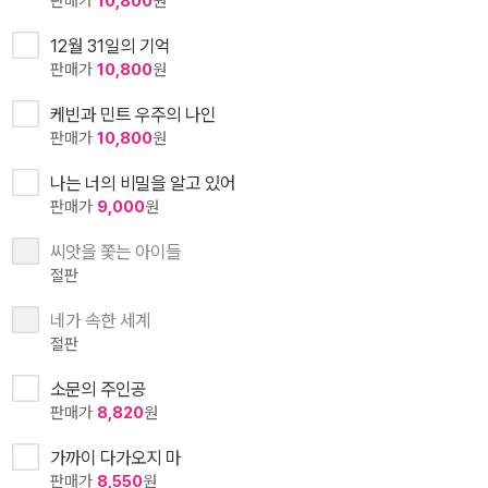
판매가
10,800
원
12월 31일의 기억
판매가
10,800
원
케빈과 민트 우주의 나인
판매가
10,800
원
나는 너의 비밀을 알고 있어
판매가
9,000
원
씨앗을 쫓는 아이들
절판
네가 속한 세계
절판
소문의 주인공
판매가
8,820
원
가까이 다가오지 마
판매가
8,550
원