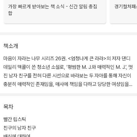
가장 빠르게 받아보는 책 소식 - 신간 알림 총집
경기컬처패스
합
책소개
마음이 자라는 나무 시리즈 26권. <엄청나게 큰 라라>의 저자 댄디
데일리 맥콜이 쓴 청소년 소설로, ‘평범한 M. J.와 매력적인 M. J.’, 멋
진 남자 친구를 전혀 다른 시선으로 바라보는 두 자아를 통해 자신이
충분히 매력적인 존재임을, 매사에 책임을 다하고 당당한 여성임을
알아 가는 십 대의 모습을 그리고 있다.
목차
부모님의 바람대로 그저 얌전히 공부해 좋은 대학에나 진학하라는 엄
격한 자아와, 친구들 사이에서 신뢰도 얻고 싶고 멋진 남자 친구와의
빨간 립스틱
달콤한 데이트도 꿈꾸는 자아 사이에서 혼란스러워하던 주인공, 열일
친구의 남자 친구
곱 살 메리 제인은 ‘자기 주도 학습’이 대세인 요즘에 딱 걸맞게 이성
배신에 대하여