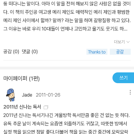
만, 십대 청소년들에게는 한번쯤 가볍게 읽으면서 소중한 조언이 될
고, 평범하고 매력적인 M.J.가 들려주는 내면의 소리에 귀기울이며,
둥 떠다니는 말이다. 아마 이 말을 전혀 해보지 않은 사람은 없을 것이
대한 혼란을 주도적으로 당차게 풀어내는 모습을 보여주게 된다. 하
책이 될 것 같기도 하다.
자신이 원하는 것이 무엇인지 해답을 찾아간다. 메리 제인의 우정, 사
다. 이 책의 주인공 여고생 메리 제인도 매력적인 메리 제인과 평범한
지만 이 상황이 나라면 첫사랑과 친구와의 관계 속에서 애초 처음 시
랑, 성 그리고 가족관계 등의 고민들은 바로 우리 청소년들의 고민이
메리 제인 사이에서 할까? 말까? 라는 말을 하며 갈팡질팡 하고 있다.
작될 사랑을 일찌감치 포기하고 친구들과의 신뢰를 이어가도록 노력
다. 메리 제인을 걱정하는 부모님은 그녀의 상황을 해결해 주겠다고
그 이유는 바로 우리 10대들이 언제나 고민하고 울기도 웃기도 하는
했을 것이다. 하지만 제인은 많은 갈등 끝에 그렇게 하지 않았다. 이어
하지만, 메리 제인은 스스로 문제를 풀어나갔고 부모님은 그런 메리
것. 메리 제인의 같은 학교 친구 잘생긴 잭슨 하우스 때문에 메리 제인
찾아온 제인의 고민은 순결서약이다. 정말 사랑한다면 순결을 깨고
더보기
제인을 기다려주었다. 청소년 시기는 그렇게 실수를 통해서 무언지
도 고민하고 울고 웃고 한다. 모든 소녀들은 잘생긴 사람을 보면 눈이
잭슨과 하룻밤을 보내? 아니면 그의 제안을 거절해? 사랑에 대한 바
옳은지를 깨달아가기도 하고, 갈등 속에서 스스로에게 질문을 던져
공감 (
0
)
댓글 (0)
하트로 뿅뿅 바뀌어 버리기 마련이다. 그래서 더 이뻐졌으면 하는 바
람직한 관계에 대해서 흔들리게 된다. 평소 소신인 순결서약을 지키
진정 원하는 것이 무엇인지에 대한 해답을 찾아가기도 한다. 비록 그
람도 있고 친해져 보고 싶은 마음도 생기고는 한다. 메리 제인도 그런
려 한다면 사랑이 떠나가지 않을까하는 두려움이 생겼기 때문이다.
들의 선택이 어른들이 보기에는 틀릴 수도 있으나, 힘겨운 고민 속에
잭슨과 점점 친해져 가려 한다.매력적인 메리 제인과 평범한 메리 제
메리제인의 두 자아은 비단 그녀만이 아닌 우리 모두의 이야기일 것
서 스스로 얻어낸 선택이라는 것만으로도 값진 것은 아닐까 싶다.요
쓰기
마이페이퍼 (1편)
인이 펼치는 다툼이 재미있었고 무언가 공감이 갔다. 나도 무언가를
이다. 그 선택의 고민은 테마만 다를 뿐 평생 안고 결정하면서 자신의
즘 우리나라의 청소년 성문화는 많은 문제점을 안고 있다. 이제 중학
할 때면 2가지의 나의 모습이 싸우니 말이다. 지금 우리가 한창 고민
인생을 만들어가는 거니까.'그래, 섹스는 즐겁지. 네가 에이즈나 성병
생이 되는 딸을 가진 엄마로서 이 부분에 대해 예민할 수 밖에 없다.
Jade
2011-01-26
메뉴
할 이성의 문제, 정말 많은 것으로 우리는 고민한다. 메리 제인과 잭슨
같은 걱정은 안 하는 긍정적인 애라고 치자. 그러면 섹스가 곧 연인 관
초등학생들의 동급생 성폭행에 관한 뉴스를 접하면서 올바른 성문화
이 커플이 된 후 메리 제인은 걱정을 하게 된다. 잭슨이 늘 하던 키스
2011년 신나는 독서
계의 전부가 될 거야. 섹스는 노력할 필요가 없는 거니까. 반면, 진정
에 대한 교육이 시급하다는 생각이 든다. 메리 제인의 자연스러운 성
를 넘는 그 무언가를 메리 제인과 하고 싶어하기 때문이다. 이 고민 때
2011년 신나는 독서기나긴 겨울방학 독서만큼 좋은 건 없는 듯 하다.
한 의사소통에는 엄청난 노력이 필요해. 섹스같이 즐거운 걸 놔두고
관계에 대한 고민과 달리, 우리 나라는 청소년들의 이성과 성문화에
문에 메리 제인은 머릿속으로 질문을 마구마구 던지기 시작한다.우리
유독 추운 날이 계속되는 요즘엔 외출하기도 귀찮고, 따뜻한 방에서
과연 누가 심각하게 관계 따위를 고민하겠니? 그래서 섹스로 맺어진
대해 보수적이고 폐쇄적이기 때문에, 오히려 자신들 스스로 할까?말
의 뻔한 일상을 다룬 이야기라서 별로 재미가 없고 다른 책들과 다른
실컷 책을 읽으면 정말 좋다.더불어 책을 읽는 중간 중간에 모락모락
즐거우면서도 불안한 관계에 빠지고 나면, 더 이상 갈 곳이 없어지는