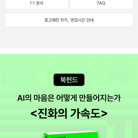
엇인가를 느낄 수 있는 지혜로운 아이로 자라기를 나는 바란다.어찌
1:1 문의
FAQ
비친 어른, 세상, 그리고 나 주디스 라자르 지음, 전용희 옮김, 표주란
되든 매력적인 M.J.와 평범한 M.J.는 계속 내게 말을 걸어올 테고, 나
그림 / 산수야 / 2011년 2월한눈에 펼쳐보는 세계사 연표 그림책 정
는 언제가 괜찮을 것이다. 이제 그 애들이 어디로부터 왔는지 잘 알게
중고매장 위치, 영업시간 안내
연 지음, 이병용 그림 / 진선아이 / 2011년 1월 세계사 연표를 한 눈에
되었으니까. (본문 323p)
볼 수 있는 재미나고 유익한 책. 연표그림책을 통해 역사적인 사건들
을 잘 기억하고, 시대적인 구분을 쉽게 할 수 있게 되기를...바보같은
닭 차오원쉬엔 글, 양춘보 그림, 하미연 옮김 / 미래아이(미래M&B,
미래엠앤비) / 2011년 1월혼자 가야 해 조원희 글.그림 / 느림보 / 20
11년 2월 집에서 키우는 애완견은 정말 가족같은 존재가 아닐까 싶
다. 아이들에게도 그러한 개의 죽음은 충격으로 다가올 수 있겠다는
생각을 해본다. 이 책을 통해 아이들도 자신이 아껴주며 돌보던 애완
동물에 대한 마음과, 애완견의 죽음을 좀 더 편안하게 받아들일 수 있
게 되었으면 좋겠다.읽으면 읽을수록 재미있는 청소년 문고도 새로운
책이 작년 12월에 이어 1월에도 많이 출간되었다. 우리나라 작가의
책 뿐 아니라 외국 유명작가의 책도 담겨져있어서 책을 고르는 내내
즐거워진다.길은 뜨겁다 임태희 지음 / 우리같이 / 2011년 1월시어도
어 분 존 그리샴 지음, 신선해 옮김 / 문학수첩 / 2011년 1월할까? 말