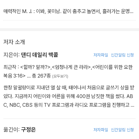
고 발끝 모양이 둥근 신발―옮긴이)
내 머릿속에서 여러 목소리가 울리는 것도 순전히 엄마 탓이다. 내 머
매력적인 M. J. : 이봐, 꽃미남. 같이 춤추고 놀면서, 흘러가는 운명에
릿속에 ‘평범한 M. J.가 자리 잡도록 부추긴 장본인이 바로 엄마니까.
우릴 맡겨 보는 거 어때? 십오 분 안에 만나자.
밋밋한 신발처럼 앞뒤가 꽉 막힌 평범한 M. J.는 세상 모든 엄마들이
평범한 M. J. : 사실대로 말해 줘. 너, 나한테 별로 관심 없지, 그렇지?
사랑하는 전형적인 소녀이다. 그러니까 끼도 없고 재미난 존재도 전
‘또 보자.’라고 한 건 아무런 의미도 없는 말이었던 거지? 아님, 그냥
저자 소개
혀 아니란 뜻이다.
내가 안돼 보였던 거니? 나도 이해해.
나는 평범한 M. J.가 하는 말에 귀를 기울이지 않으려고 무지 애를 썼
지은이:
댄디 데일리 맥콜
저자파일
신간알림 신청
다.
나는 잭슨이 준 열필을 집어 들었다. 그 애의 치아처럼 깨끗한 연필.
최근작 :
<할까? 말까?>
,
<엄청나게 큰 라라>
,
<어린이를 위한 요한
“어서, 메리 제인!”
이빨 자국 하나 없었다. 나는 흑연과 나무의 냄새를 맡아 보았다. 연필
복음 3:16>
… 총 267종
(모두보기)
엄마가 다시 소리쳤다.
을 눈 가까이에 대고 보면서 그의 깊디깊은 갈색 눈과 듬직한 팔, 떡
한창 말괄량이로 지내던 열 살 때, 태어나서 처음으로 글쓰기 상을 받
“지금 가요, 엄마!”
벌어진 어깨를 떠올렸다.
았다. 지금까지 어린이와 어른을 위해 400권 남짓한 책을 썼다. AB
나는 립스틱으로 손을 뻗으며 대답했다. 그러자 곧바로 평범한 M. J.
그에게 전화를 하고 싶어서 죽을 것만 같았다. 나는 다시 전화번호를
C, NBC, CBS 등의 TV 프로그램과 라디오 프로그램을 진행하고 있
가 지적했다. 엄마는 빨간 립스틱 바르는 걸 싫어할뿐더러, 그걸 바르
누른 뒤 휴대 전화의 액정을 가만히 들여다봤다.
을 뿐 아니라 초대 손님으로도 자주 출연하고 있다. 그녀는 미국 전역
면 노는 애처럼 보일 거라나?
그때 전화벨이 울렸다. 내 침대맡에 있는 유선 전화였다. 나는 너무 놀
의 초.중교를 순회하며 글쓰기 강연을 하고, 정기적으로 워크숍을 열
나는 짐짓 온 입술이 시뻘겋도록 립스틱을 발랐다.
란 나머지, 휴대 전화를 손에서 떨어뜨리고 말았다. 전화벨이 다시 울
옮긴이:
구정은
저자파일
신간알림 신청
며, 후배 작가들이 꿈을 키울 수 있도록 풀무질하는 데 깊은 애정을 쏟
렸다. 나는 전화기를 빤히 바라보다가 수화기를 집어 들었다.