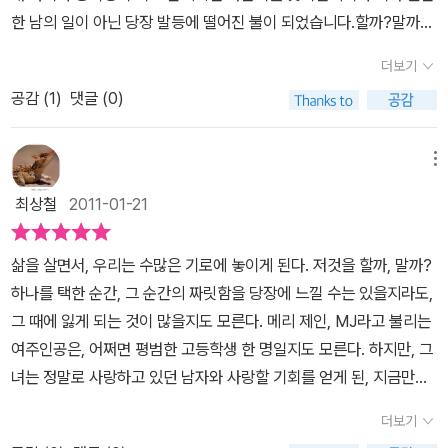
과정을 담아냈다. 친구과의 우정, 부모님과의 관계, 이성에 대한 관심
한 남의 일이 아닌 당장 발등에 떨어진 불이 되었습니다.할까?말까?
그리고 성관계에 대한 고민 등이 평범하지만 매력적인 메리 제인을
라는 제목이 어딘지 자극적이기에 엄마보다 먼저 책을 읽는 아이의
통해서 풋풋하고, 상큼하게 보여주고 있다.이 시기에는 ’평범한 나’와
더보기
어깨 너머로 쓱 보니 아이는 재미있어 하며 이야기를 읽었고 책을 읽
’좀더 매력적으로 보이고 싶은 나’ 사이에서 갈등을 하게 된다. 부모들
공감 (
1
)
댓글 (0)
고 나니 사춘기 아이의 망설이는 마음을 잘 표현해 주는 제목이 아닌
의 보호아래에 있던 아이들은 모범적이고 착한 이미지로 자라게 되
가 합니다.너무나 평범하다고 믿는 메리 제인은 걸스클럽의 회원이며
고, 커가면서 새로운 세상을 보게 되는데 지금까지 자신의 모습과는
같은 클럽 친구 스타의 남자친구인 잭슨을 짝사랑합니다. 하지만 여
메뉴
또 다른 부분을 발견하기도 한다. 제목 <<할까? 말까?>> 처럼 평범
학생 사이에서 일종의 룰...’친구의 남자친구는안돼’라는 생각에 혼자
하고 착한 모습과 그와 다른 모습 사이에서 갈등하게 되기도 할 것이
최상철
2011-01-21
좋아하기만 하지만 메리의 의지와는 상관없이 단순한 한 번의만남때
다.그런 청소년들의 심리를 메리 제인은 잘 묘사하고 있는데, 매력적
문에 아이들에겐 왕따를 당하고 헤픈 아이로 소문나 집으로 끊임없이
인 M.J.와 평범한 M.J. 라는 내면의 목소리를 통해서 갈등하는 마음
삶을 살면서, 우리는 수많은 기로에 놓이게 된다. 저것을 할까, 말까?
남자 아이들의 전화가 오는 악몽이 시작되었습니다. 점심도 혼자 먹
을 표현하고 있다.평범한 M.J. : 왜 그래? 가족하고 모처럼 저녁 식사
하나를 택한 순간, 그 순간의 짜릿함을 당장에 느낄 수는 있을지라도,
고 친했던 친구들이 멀어져가는상황에서 결국 가족들도 메리 제인의
조차 못 하겠다는 거야? 살찔까 봐 햄버거가 먹기 싫은 거로군. 그래
그 때에 잃게 되는 것이 많을지도 모른다. 메리 제인, MJ라고 불리는
상황을 알게 되고 제인의 선택에 맡기게 됩니다.과연 메리제인은 왕
도 가족하고 시간을 보내는 것 정도는 해야지.매력적인 M.J. : 짜증나
여주인공은, 어쩌면 평범한 고등학생 한 명일지도 모른다. 하지만, 그
따를 이겨내고 잭슨과 진정한 사랑을 하게 될까요?조금은 우리나라
는 햄버거 따위를 생각하느라 시간 낭비 하지 마. 네가 뭘 원하는지 이
녀는 정말로 사랑하고 있던 남자와 사랑할 기회를 얻게 된, 지금만큼
와는 사정이 다른 나라의 청소년들의 이야기라 이해되지 않는 부분도
미 잘 알잖아. 집으로 가. 좋은 기회를 놓치면 안 되지. 어서 들어가서
은 특별한 사람이다.MJ에겐 수많은 선택의 갈림길이 있었다. 그녀의
있지만 우리나 미국의 청소년들의 기본 성향- 방황과 좌절 그리고 이
더보기
잭슨에게 전화해! (본문 89p)메리 제인은 스타 사이먼스의 남자 친
몸 안에는 두 명의 MJ가 살고 있다. 바로, 평범한 고등학생으로써 졸
성에 대한 호기심등은 - 닮았기에 메리제인이 두 개의 자아를 만들어