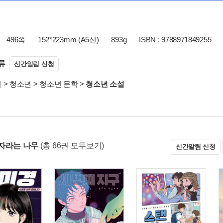
496쪽
152*223mm (A5신)
893g
ISBN : 9788971849255
류
신간알림 신청
서
>
청소년
>
청소년 문학
>
청소년 소설
자라는 나무
(총 66권 모두보기)
신간알림 신청