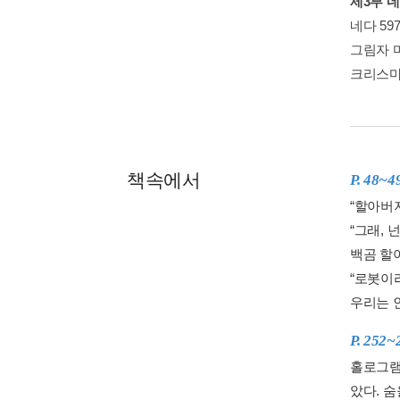
제3부 네다
네다 597
그림자 마
크리스마스
책속에서
P. 48~4
“할아버지
“그래, 
백곰 할
“로봇이
우리는 인
P. 252~
홀로그램
았다. 