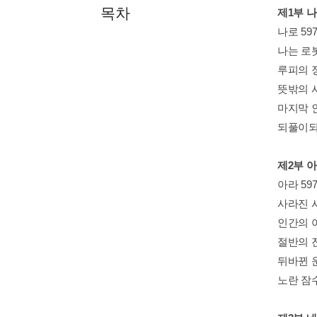
목차
제1부 나로
나로 597
나는 로봇
루피의 정
뜻밖의 사
마지막 
되풀이되는
제2부 아라
아라 597
사라진 시
인간의 아
절반의 진
뒤바뀐 운
노란 잠수