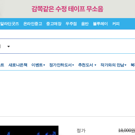
알라딘굿즈
온라인중고
중고매장
우주점
음반
블루레이
커피
서
스트
새로나온책
이벤트
정가인하도서
추천도서
작가와의 만남
북
정가
18,000