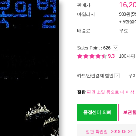
16,2
판매가
마일리지
900원(5
+ 5만원
배송료
무료
Sales Point :
626
9.3
100자평(
카드/간편결제 할인
무이
절판
판권 소멸 등으로 더 이상 
품절센터 의뢰
보관함
- 절판 확인일 : 2019-05-24