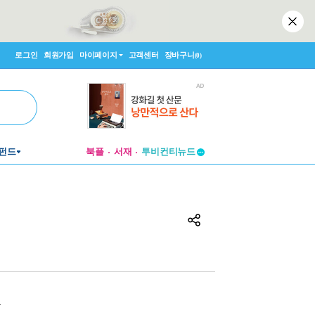
로그인
회원가입
마이페이지
고객센터
장바구니
(0)
펀드
북플
서재
투비컨티뉴드
창작플랫폼
투비컨티뉴드
원