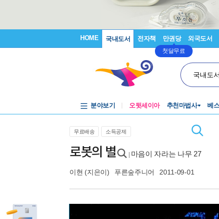
HOME
전자책
만권당
외국도서
국내도서
첫달무료
국내도
분야보기
오뒷세이아
추천마법사
베
무료배송
소득공제
로봇의 별
마음이 자라는 나무 27
|
이현
(지은이)
푸른숲주니어
2011-09-01