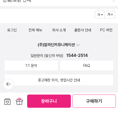
아 사랑해이지선 지음 / 문학동네 / 2010년 7월 책 소개글을 읽어
자리로 돌아가는데, 선생님이 내 팔을 톡톡 치며 말했다. “잘했어, 얘
보고 더욱 놀았던 [우리는 공부하는 가족입니다]과연 내가 이 상황이
들아. 단절 프로젝트에 대해서 더 알고 싶구나.” - 134~135쪽
라면 이렇게 할 수 있는지... 그래서 더더욱 읽고 싶은 책이네요.엄마
도 아이들도 대단해 보입니다. 우리는 공부하는 가족입니다이채원
로그인
전체 메뉴
회사 소개
출판사 안내
PC 버전
지음 / 다산에듀 / 2014년 3월 아래에 있는 책들은 아이와 함께
읽고 함께 토론해보고 싶은 주제가 담겨있는 책이랍니다. 다소 쉬운
(주)알라딘커뮤니케이션
책도 있고 아직 어려운 책도 있겠지만, 언젠가는 꼭 함께 다 읽게 되길
기대해봅니다. 휴대폰 전쟁로이스 페터슨 지음, 고수미 옮김 / 푸른
1544-2514
일반문의 (발신자 부담)
숲주니어 / 2013년 10월 세상에서 가장 완벽한 교실유진 옐친
1:1 문의
FAQ
지음, 김영선 옮김 / 푸른숲주니어 / 2012년 11월 광고 속에 숨어
있는 과학최원석 지음, 이부용 그림 / 살림Friends / 2013년 7월
중고매장 위치, 영업시간 안내
뒤로가
돈의 인문학김찬호 지음 / 문학과지성사 / 2011년 1월 누가 내
기
머릿속에 브랜드를 넣었지?박지혜 지음 / 뜨인돌 / 2013년 6월
자원봉사도 고민이 필요해다나카 유 지음, 김영애 옮김, 소복이 그림,
보관함담기
선물하기
장바구니
구매하기
하승우 해제 / 돌베개 / 2013년 7월 수학을 낳은 위대한 질문들
토니 크릴리 지음, 박병철 옮김 / 휴먼사이언스 / 2013년 4월 과