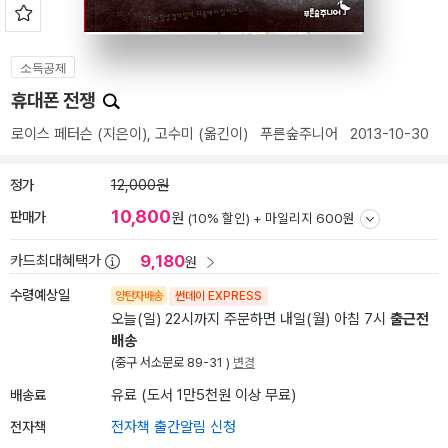
소득공제
휴대폰 전쟁
로이스 페터슨
(지은이),
고수미
(옮긴이)
푸른숲주니어
2013-10-30
정가
12,000원
10,800
판매가
원
(10% 할인) +
마일리지 600원
9,180
카드최대혜택가
원
수령예상일
양탄자배송
썬데이 EXPRESS
오늘(일) 22시까지 주문하면 내일(월) 아침 7시
출근전
배송
(중구 서소문로 89-31 )
변경
배송료
유료 (도서 1만5천원 이상 무료)
전자책
전자책 출간알림 신청