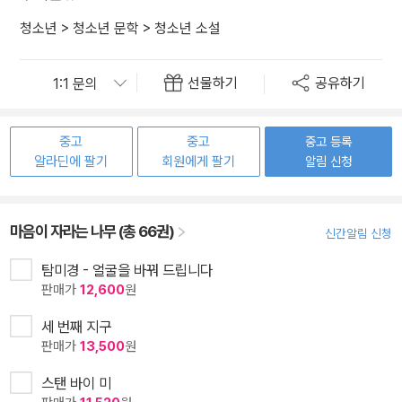
청소년
>
청소년 문학
>
청소년 소설
선물하기
공유하기
중고
중고
중고 등록
알라딘에 팔기
회원에게 팔기
알림 신청
마음이 자라는 나무 (총 66권)
신간알림 신청
탐미경 - 얼굴을 바꿔 드립니다
판매가
12,600
원
세 번째 지구
판매가
13,500
원
스탠 바이 미