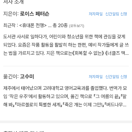
저자 소개
지은이:
로이스 페터슨
저자파일
신간알림 신청
최근작 :
<휴대폰 전쟁>
… 총 20종
(모두보기)
도서관 사서로 일하다가, 어린이와 청소년을 위한 책에 관심을 갖게
되었다. 요즘은 작품 활동을 활발히 하는 한편, 예비 작가들에게 글 쓰
는 법을 가르치고 있다. 지은 책으로는《회복할 수 없는》 《너클즈 맥
그로우의 발라드》 《405호 할머니를 만나다》 외 다수가 있다.
옮긴이:
고수미
저자파일
신간알림 신청
제주에서 태어났으며 고려대학교 영어교육과를 졸업했다. 번역가 모
임 ‘작은 우주’에서 활동하고 있으며, 옮긴 책으로 『그 여름의 끝』『말
해 봐』『마르셀로의 특별한 세계』『죽은 개는 이제 그만!』『버드나무에
부는 바람』 등이 있다.