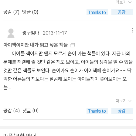
더보기
책들을 골라봅니다.제일 먼저 읽고 싶은 책들은 바로 아래에 있는 악
을 찾는 등 중독 증세를 보인다. 클리오는 사회 수업의 발표 주제를 휴
공감 (
7
)
댓글 (0)
동 뮤지션의 에세이 입니다. 목소리를 높여 high!악동뮤지션 지음 /
대폰 중독으로 하자고 제안한다. 다리아는 사회 숙제를 준비하면서
마리북스 / 2014년 4월 [세트] 악동뮤지션 에세이 <목소리를
자신의 증세를 스스로 체크하고, 자신의 문제를 객관적인 시각으로
높여 high!> + 앨범악동뮤지션 지음 / 마리북스 / 2014년 4월 이
관찰하게 된다. 그리고 몇 주가 지났을 때, 다리아는 휴대폰을 내려놓
짱구엄마
2013-11-17
메뉴
렇게 앨범이랑 세트로 된 책도 탐이 나네요. 사실 앨범을 그리 구입하
고 세상을 마주할 수 있게 된다. 나는 발표 자료를 책상에 내려놓았다.
아이책이지만 내가 읽고 싶은 책들
는 편은 아닌데, 악동뮤지션의 앨범은 탐이 나네요. 당신의 그림자
“저희는 휴대폰 중독의 영향에 대해서 발표했습니다. 아마도 대부분
아이들 책이지만 왠지 모르게 손이 가는 책들이 있다. 지금 나의
는 월요일김중혁 지음 / 문학과지성사 / 2014년 3월 잠수네 프리
은 여러분이 이미 알고 있는 내용이었을 겁니다. 수업이 끝나자마자
문제를 해결해 줄 것만 같은 책도 보이고, 아이들의 생각을 알 수 있을
스쿨 영어공부법이신애 지음 / 알에이치코리아(RHK) / 2014년 4
여러분은 오늘도 문자 메시지를 습관처럼 확인하겠지요? 우리가 휴
것만 같은 책들도 보인다. 손이가요 손이가 아이책에 손이가요~~ 딱
월 영어교육은 대한민국 엄마들의 숙제가 된 듯 한 요즘 분위기.
대폰에 얼마나 얽매여 있었는지 굳이 말하지 않아도 알 것입니다.” 그
딱한 어른들의 책보다는 달콤해 보이는 아이들책이 좋아보이는 오
과연 집에서 가장 많은 시간을 보내는 아이들에게 엄마와 함께 하는
러자 반 아이들이 갑자기 웅성거렸다. 핑계를 대는 아이도 있었고 신
늘...
영어공부법은 무엇인지 궁금하네요. 미친듯이 심플켄 시걸 지음, 김
경질적으로 웃는 아이도 있었다. “미국의 어느 학교에서 단절 프로젝
광수 옮김 / 문학동네 / 2014년 4월 요즘 부쩍 마케팅업무에 바쁜
트를 진행했습니다.” 나는 재빨리 말을 이었다. “이 학교에서는 한 달
더보기
남편을 위한 책. 그리고 경영이나 경제, 이런 것엔 문외한인 내가 요
동안 휴대폰과 컴퓨터 같은 전자 기기를 일체 금지했습니다. 선생님
공감 (
4
)
댓글 (0)
책을 읽고나서 아이의 진로상담에 조금이나마 도움을 줄 수 있었으면
들조차 학교에서는 전자 기기를 쓸 수 없었습니다. 우리도 그렇게 하
좋겠네요. 정유정의 히말라야 환상방황정유정 지음 / 은행나무 / 20
자는 뜻은 아닙니다만, 우리의 발표를 계기로 여러분 스스로 휴대폰
14년 4월 말공부조윤제 지음 / 흐름출판 / 2014년 3월 지선
중독에 대해서 한 번쯤 생각해 보기를 바랄 뿐입니다.” 발표를 마치고
반품/교환 안내