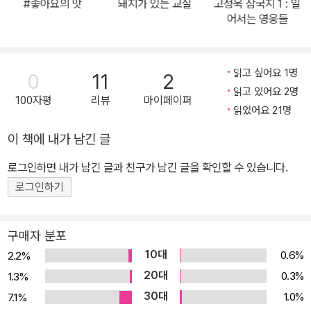
#좋아요의 맛
돼지가 있는 교실
고정욱 삼국지 1 : 일
대폰 중독의 위험성을 곱씹어 보게 하는 작품이다. 요즘 청소년들의
어서는 영웅들
일상을 섬세하면서도 매우 사실적으로 그리고 있어 휴대폰 중독의 현
주소를 생생하게 보여 준다. 또한 휴대폰 중독의 위험을 경고하는 데
서 그치지 않고, 자신의 휴대폰 사용 습관을 되돌아보고 스스로 고민
읽고 싶어요 1명
0
11
2
해 보도록 유도하는 데 중점을 두고 이야기를 풀어나간다. 자칫 어둡
읽고 있어요 2명
100자평
리뷰
마이페이퍼
고 무거울 수 있는 주제를 간결한 문체로 다루어 쉽고 빠르게 읽힌다
읽었어요 21명
는 점도 빼놓을 수 없는 장점이다. 대화체의 문장, 짧은 호흡의 챕터
이 책에 내가 남긴 글
구분과 단순한 플롯 구성으로 글의 흡입력이 상당히 높다. 휴대폰에
로그인하면 내가 남긴 글과 친구가 남긴 글을 확인할 수 있습니다.
빠진 청소년, 그들의 위태로운 자화상 요즘의 청소년에게 휴대폰은
친구들 사이의 중요한 의사소통의 수단이다. 메신저나 문자를 통해
로그인하기
모든 대화가 이루어지고, 어디를 가든 무엇을 하든 사진을 찍어 친구
들과 공유한다. 휴대폰에서 손을 놓는 순간, 왕따가 되는 건 시간문제
구매자 분포
다. 《휴대폰 전쟁》의 주인공 다리아가 휴대폰에 집착하게 된 이유도
10대
0.6%
2.2%
친구들과의 소통을 위해서였다. 새로운 학교로 전학을 가게 되자, 이
20대
0.3%
1.3%
전 학교의 친구들과 문자 메시지, 이메일, 페이스북으로 끊임없이 연
30대
1.0%
7.1%
락을 주고받기 시작했고, 어느 순간 휴대폰 속 세상에 빠지게 된 것이