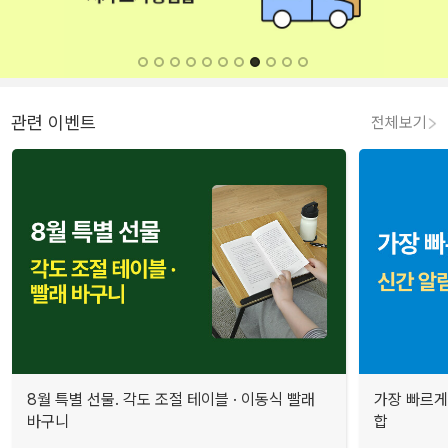
관련 이벤트
전체보기
8월 특별 선물. 각도 조절 테이블 · 이동식 빨래
가장 빠르게
바구니
합