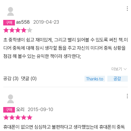
이스북을 통해 전 학교 친구들과의 소통에 집중한다. 어느 날, 클리오
메뉴
라는 여자아이가 전학을 온다. 휴대폰에 빠져 사는 다리아와는 달리
클리오는 휴대폰이 없다. 집에는 컴퓨터도 텔레비전도 없어서 인터넷
as558
2019-04-23
은 학교 도서관에서 한다. 달라도 너무 다른 다리아와 클리오, 그 둘은
서서히 서로의 삶에 스며든다. “그거, 중독될 수 있는 거 알지?” 나는
초 중학생이 쉽고 재미있게, 그리고 빨리 읽어볼 수 있도록 써진 책.미
뜨악한 표정으로 클리오를 쳐다보았다. “이메일, 문자 메시지, 인터
디어 중독에 대해 잠시 생각할 틈을 주고 자신의 미디어 중독 상황을
넷, 게임, 트위터, 페이스북. 그런 것 모두.” 클리오가 덧붙여 말했다.
점검 해 볼수 있는 유익한 책이라 생각한다;
“다들 이 정도는 해.” 나는 문자 메시지를 보내면서 퉁명스레 대꾸했
더보기
다. “책 안 봤어? 신문이나 잡지는? 인터넷이나 휴대폰, 게임 중독 얘
공감 (
3
)
댓글 (0)
기로 얼마나 떠들썩한데. 기사도 많고 연구 논문도 나와 있어.” 클리
오가 모자에 달린 꽃 하나를 손으로 만지작거렸다. “나는 중독에 대해
서 많이 알아봤거든.” 이 말에 굳이 대꾸할 필요가 없다고 생각했다. -
메뉴
34~35쪽에서 “우리 집엔 컴퓨터가 아예 없는걸.” “컴퓨터가 없다
오리
2015-09-10
고?” 얘는 도대체 어느 행성에서 온 애람? “컴퓨터는 도서관에 가서
하면 돼.” 클리오가 활짝 웃었다. “전화기는?” “물론 있지.” 클리오가
휴대폰이 없으면 심심하고 불편하다고 생각했었는데 휴대폰의 중독
씩 웃으면서 손바닥으로 이마를 탁 쳤다. “이런 바보같이. 너, 휴대폰