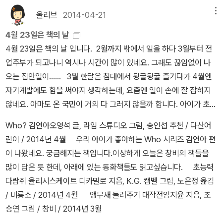
거. 네가 우리와 얼굴을 보면서 대화를 나누는 시간이 얼마나 짧은지
올리브
2014-04-21
메뉴
알고 있니? 하루 종일 친구한테 문자 메시지를 보내거나 그 망할 놈
4월 23일은 책의 날
의 유튜브를 들여다보고 있잖아.” 중독이라고? 최근에 어디선가 들은
4월 23일은 책의 날 입니다. 2월까지 밖에서 일을 하다 3월부터 전
적이 있는데. “그게 무슨 말도 안 되는 소리예요?” 아빠가 얼굴을 찡
업주부가 되고나니 역시나 시간이 많이 있네요. 그래도 끊임없이 나
그렸다. 그래서 나는 다시 한 번 더 큰 소리로 말했다. “말도 안 된다
오는 집안일이...... 3월 한달은 침대에서 뒹굴뒹굴 즐기다가 4월엔
고요. 전 날마다 아빠 엄마랑 대화를 나눠요. 텔레비전도 보고요.” “아
자기계발에도 힘을 써야지 생각하는데, 요즘엔 일이 손에 잘 잡히지
니, 그렇지 않아, 다리아. 넌 꼭 휴대폰 세상에서 혼자 사는 것 같아.
않네요. 아마도 온 국민이 거의 다 그러지 않을까 합니다. 아이가 초등
그놈의 휴대폰 없이는 아무것도 못 하잖니?” “아빠가 사 주셨잖아
학생이었을 땐 학교에서도 책의 날 행사를 제법 크게 했는데, 중학생
요!” “중요한 건 그게 아니잖아.” 아빠 목소리가 한층 높아졌다. 아빠
Who? 김연아오영석 글, 라임 스튜디오 그림, 송인섭 추천 / 다산어
이 되고나니 책의 날은 그냥 조촐히 넘어가는 것 같아요. 과학의 날도
는 머리카락을 신경질적으로 흩뜨렸다. “그럼 뭐가 중요한데요?” “네
린이 / 2014년 4월 우리 아이가 좋아하는 Who 시리즈 김연아 편
마찬가지지만, 그래도 과학은 과목의 중요성 때문인지 5-7교시 내내
가 늘 다른 곳에 가 있는 것 같아, 여기가 아니라.” 아빠가 손바닥으로
이 나왔네요. 궁금해지는 책입니다.이상하게 오늘은 창비의 책들을
운동장에서 다양한 행사를 치루는 것 같은데, 국어 과목을 생각하면
식탁을 탁 쳤다. “네 주위에 있는 사람들이나 주변에서 일어나는 일에
많이 담은 듯 한데, 아래에 있는 동화책들도 읽고싶습니다. 초능력
책의 중요성은 더할 것 같은데 아쉽네요. 중간고사 기간이 가까워서
는 관심도 없잖아. 네가 지금 여기서 일어나는 일보다 문자 메시지나
다람쥐 율리시스케이트 디카밀로 지음, K.G. 캠벨 그림, 노은정 옮김
다양한 행사를 하지 못해서인지. 아무래도 초등학교보단 시험 비중이
페이스북에 올라온 내용을 더 중요하게 여기는 것 같단 말이야.” - 8
/ 비룡소 / 2014년 4월 앵무새 돌려주기 대작전임지윤 지음, 조
높아서인지... 우리나라 학생들은 공부 때문에 다양한 경험을 할 수
7~88쪽에서 단절 프로젝트 휴대폰을 빼앗긴 다리아는 불안해하고
승연 그림 / 창비 / 2014년 3월
있는 폭이 줄어드는 것 같네요. 읽고 싶은 책들. 아이에게 주고 싶은
초조해하며 무의식중에 손톱을 물어뜯거나 주머니를 뒤지며 휴대폰