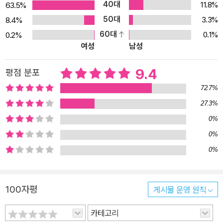
40대
11.8%
63.5%
다. 길을 가면서도, 책상 앞에 앉아서도, 사람들과 대화를 하면서도 휴
50대
3.3%
8.4%
대폰을 손에서 놓지 않는 다리아의 일상은 요즘 청소년의 모습을 그
60대
0.1%
0.2%
대로 보여 준다. 1인칭 시점으로 전개되는 《휴대폰 전쟁》은 휴대폰에
여성
남성
빠진 청소년의 맨얼굴을 보여 주면서 무겁고도 가벼운 친구 관계, 진
지하면서도 불안한 이성 문제, 가까우면서도 먼 가족의 모습 등 청소
9.4
평점 분포
년들이 겪는 고민과 문제를 가감 없이 담아내고 있다. 휴대폰을 내려
72.7%
놓고 세상과 소통하다 다리아는 휴대폰에 몰두하고 있던 찰나에 한
27.3%
아이를 위험에 빠뜨리게 된다. 그 심각성을 깨달은 아빠와 엄마는 결
0%
국 다리아의 휴대폰을 압수한다. 다리아는 휴대폰 없이 며칠을 보내
면서 친구들과의 관계가 멀어질까 봐 두려워하고 사소한 일에 화를
0%
내고 초조해하며 피가 날 때까지 손톱을 물어뜯는 등 금단 증세를 보
0%
인다. 이 책에서는 다리아가 휴대폰 중독의 심각성을 깨닫고 스스로
휴대폰의 사용을 통제하고 조절하게 되는 과정이 심도 있게 그려진
100자평
게시물 운영 원칙
다. 다리아는 자신의 경험을 토대로 ‘휴대폰 중독’에 대한 발표 수업을
준비하면서 금단 증세가 나타날 때마다 세세하게 기록한다. 그러면서
카테고리
스스로 자신의 상황을 돌아보게 되고 조금씩 치유해 나간다. 그리고