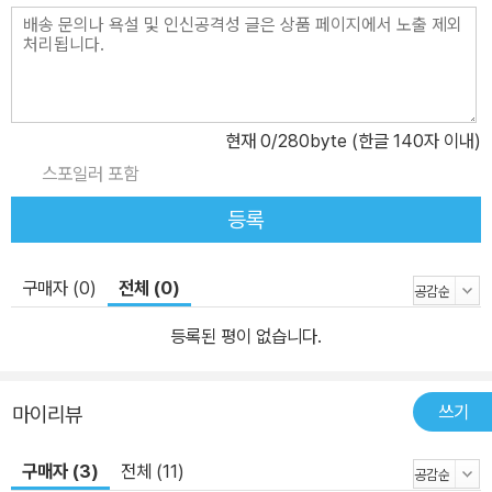
이번 일을 계기로 친구 관계를 다시 한 번 생각해 보고, 우정의 깊이는
‘횟수’가 아닌, ‘진심’임을 깨닫는다. 이 책은 아이들이 처한 문제를 해
결하기 위해서 부모와 선생님의 관심과 역할이 얼마나 중요한지 잘
보여 준다. 아빠 역시 휴대폰 의존도가 높다는 걸 인정하고 사용을 자
현재
0
/280byte (한글 140자 이내)
제함으로써 딸을 이해하고 고통을 함께 나눈다. 선생님은 다리아가
발표 수업을 한 뒤에 반 아이들에게 ‘단절 프로젝트’에 참여해 볼 것을
스포일러 포함
제안한다. 다리아뿐 아니라 반의 모든 아이들이 스스로 휴대폰 중독
등록
에 대해 생각해 볼 수 있도록 유도한 것이다. 휴대폰 중독은 비단 아이
들만의 문제는 아니다. 그런 점에서 《휴대폰 전쟁》은 어른들이 함께
구매자 (0)
전체 (0)
읽어야 할 소설이기도 하다. 이 책을 읽고 부모와 자녀, 선생님과 학생
혹은 친구들끼리 휴대폰에 대한 생각을 서로 나누다 보면 자연스럽게
등록된 평이 없습니다.
휴대폰을 바르게 사용하고 통제하는 방법을 깨우치게 되지 않을까?
내용 소개 휴대폰 중독 vs 단절된 생활 다리아에게 접속은 삶의 전부
쓰기
마이리뷰
다. 새로운 학교로 전학을 간 뒤에도 끊임없이 연락을 주고받으며 떠
나온 친구들과 친하게 지내고 있었다. 한 달이 다 되도록 다리아는 이
구매자 (3)
전체 (11)
사 온 곳에서 친구를 사귈 생각이 전혀 없고, 문자 메시지, 이메일, 페