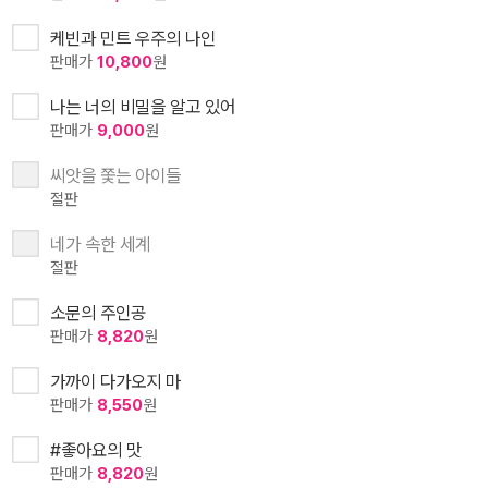
케빈과 민트 우주의 나인
판매가
10,800
원
나는 너의 비밀을 알고 있어
판매가
9,000
원
씨앗을 쫓는 아이들
절판
네가 속한 세계
절판
소문의 주인공
판매가
8,820
원
가까이 다가오지 마
판매가
8,550
원
#좋아요의 맛
판매가
8,820
원