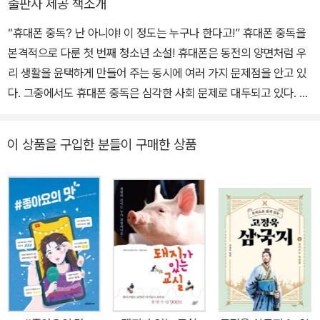
출판사 제공 책소개
“휴대폰 중독? 난 아니야! 이 정도는 누구나 한다고!” 휴대폰 중독을
본격적으로 다룬 첫 번째 청소년 소설! 휴대폰은 동전의 양면처럼 우
리 생활을 윤택하게 만들어 주는 동시에 여러 가지 문제점을 안고 있
다. 그중에서도 휴대폰 중독은 심각한 사회 문제로 대두되고 있다. 휴
대폰은 시간과 공간적 제약을 벗어나 언제 어디서든지 이용이 가능하
고 손쉽게 활용할 수 있는 데다, 청소년의 경우에는 부모의 감시와 통
이 상품을 구입한 분들이 구매한 상품
제에서 벗어나 비교적 자유롭게 이용할 수 있기 때문에 자신도 모르
는 사이에 중독이 될 위험이 더 크다. 여성가족부가 2013년 5월에 실
시한 조사에 따르면, 청소년들의 35.2%가 휴대폰에 중독된 것으로
나타났다. 2012년에 18.4%가 나왔던 것에 비해 2배 가까이 늘어났
고, 게임 중독률에 비해서도 높은 수치다. 휴대폰 중독은 게임 중독과
마찬가지로 정서 불안, 소통 장애, 대인 기피, 사고력 부재 등 심각한
문제를 초래할 수 있다. 하지만 아직까지 그 위험성을 인지하지 못해
기본적인 교육조차 이루어지지 않고 있는 실정이다. 《휴대폰 전쟁》은
‘접속’ 상태에서만 자신의 존재감을 느끼는 중학생 다리아를 통해 휴