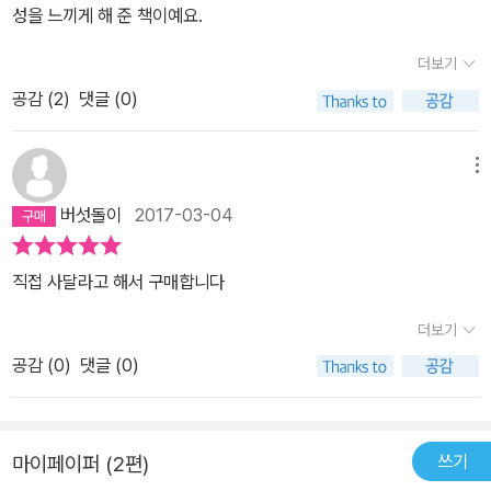
성을 느끼게 해 준 책이예요.
말하는 거지? 없어.” 휴대폰, 그러니까 스마트폰이나 아이패드 같은
게 아예 없다고? 그러고도 생활을 할 수 있단 말이야? - 42쪽에서 휴
더보기
대폰 사용 금지 봄방학 때 전 학교 친구들과 여행을 가기로 한 다리아
공감 (
2
)
댓글 (0)
는 여행 비용을 마련하기 위해 엄마 친구네 집에서 아이를 돌보는 아
르바이트를 하고 있었다. 하지만 이전 학교 친구에게 여행에 같이 갈
수 없다는 이야기를 듣고 화를 내며 전화를 끊어 버렸다. 다음 날, 학
메뉴
교에서도 다리아의 생각은 온통 친구들에게 가 있었다. 아르바이트를
버섯돌이
2017-03-04
하는 중에도 휴대폰을 절대 놓지 않고 확인하며 친구들의 연락을 기
다렸다. 드디어 연락이 오자, 다리아는 친구와의 전화 통화에 몰두한
직접 사달라고 해서 구매합니다
다. 그러는 동안, 돌보는 아이가 침대에서 떨어져 머리가 찢어지는 사
고를 당한다. 아이는 머리에서 피를 철철 흘리며 응급실로 실려 간다.
더보기
엄마와 아빠는 다리아의 휴대폰 의존도가 심각해졌다는 걸 깨닫고 휴
공감 (
0
)
댓글 (0)
대폰 및 컴퓨터 사용을 금지하는데……. “…… 우리가 이 문제에 신경
을 미처 못 쓴 것 같구나. 이렇게 심각한 지경이 될 때까지.” “무엇에
신경을 못 쓰셨다는 건데요? 지금 무슨 말씀을 하시는 거예요?” “네
쓰기
마이페이퍼 (2편)
가 휴대폰에 지나치게 빠져 있는 거 말이다. 중독 증세를 보이고 있는