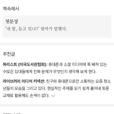
다리아에게 접속은 삶의 전부다. 새로운 학교로 전학을 간 뒤에도 끊
책속에서
임없이 연락을 주고받으며 떠나온 친구들과 친하게 지내고 있었다.
한 달이 다 되도록 다리아는 이사 온 곳에서 친구를 사귈 생각이 전혀
첫문장
없고, 문자 메시지, 이메일, 페이스북을 통해 전 학교 친구들과의 소통
"내 말, 듣고 있니?" 엄마가 말했다.
에 집중한다.
그러던 어느 날, 클리오라는 여자아이가 전학을 온다. 휴대폰에 빠져
사는 다리아와는 달리 클리오는 휴대폰이 없다. 집에는 컴퓨터도 텔
추천글
레비전도 없어서 인터넷은 학교 도서관에서 한다. 달라도 너무 다른
북리스트 (미국도서관협회):
휴대폰과 소셜 미디어에 푹 빠져 있는
다리아와 클리오, 그 둘은 서서히 서로의 삶에 스며드는데….
수많은 십대들에게 진짜 문제가 무엇인지 생각해 보게 한다.
라이브러리 미디어 커넥션:
친구와 휴대폰으로만 소통하는 요즘 청소
년들의 모습을 그리고 있다. 현실적인 주제를 읽기 쉽게 풀어내 토론
교재로 활용해도 손색이 없다.