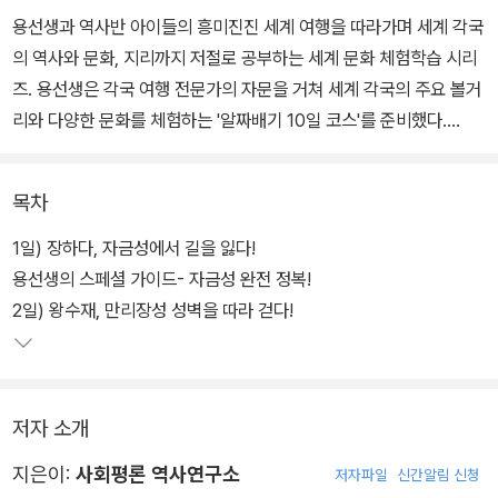
용선생과 역사반 아이들의 흥미진진 세계 여행을 따라가며 세계 각국
의 역사와 문화, 지리까지 저절로 공부하는 세계 문화 체험학습 시리
즈. 용선생은 각국 여행 전문가의 자문을 거쳐 세계 각국의 주요 볼거
리와 다양한 문화를 체험하는 '알짜배기 10일 코스'를 준비했다.
용선생과 역사반 아이들이 직접 밟아 나가는 10일간의 여정을 따라
목차
가다 보면, 그저 멀다고만 생각했던 세계 각국의 풍경이 생생하게 다
가오는 체험을 하게 될 것이다. 여기에 깊이 있는 세계사 책으로 유명
1일) 장하다, 자금성에서 길을 잃다!
한 <교양으로 읽는 용선생 세계사>의 집필진이 총출동, 그냥 지나칠
용선생의 스페셜 가이드- 자금성 완전 정복!
수 있는 여행지의 풍경에 상세한 해설까지 담았다.
2일) 왕수재, 만리장성 성벽을 따라 걷다!
1권 중국편에서는 베이징부터 홍콩까지, 열흘 동안 중국 주요 도시를
여행하며 중국의 문화와 역사를 배운다. 자금성과 만리장성, 병마용
저자 소개
갱 등 유명한 문화재와 동방명주, 시후 등 주요 명소를 둘러보고, 베이
징 카오야, 훠궈, 뱡뱡몐 등 중국을 대표하는 각양각색의 요리를 맛본
지은이:
사회평론 역사연구소
저자파일
신간알림 신청
다. 또 중국의 소수민족과 경제 발전 등 비교적 알려지지 않은 부분도