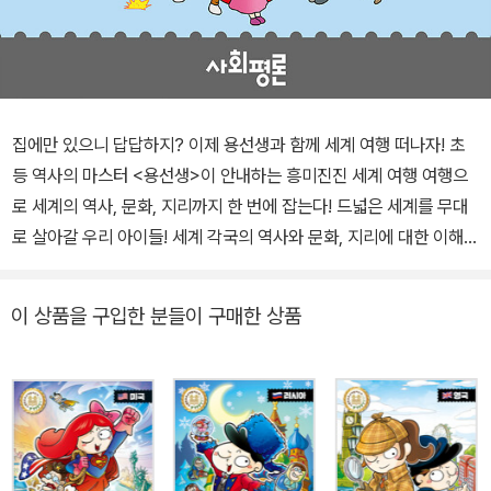
집에만 있으니 답답하지? 이제 용선생과 함께 세계 여행 떠나자! 초
등 역사의 마스터 <용선생>이 안내하는 흥미진진 세계 여행 여행으
로 세계의 역사, 문화, 지리까지 한 번에 잡는다! 드넓은 세계를 무대
로 살아갈 우리 아이들! 세계 각국의 역사와 문화, 지리에 대한 이해는
이제 선택이 아닌 필수입니다. 그래서 이미 초등학교 저학년 때부터
학교에서 ‘우리 주변의 여러 나라’에 대해 배우고, 중학교부터는 본격
이 상품을 구입한 분들이 구매한 상품
적인 세계사 학습이 시작되죠. 하지만 학교와 집만 오가던 아이들이
가 보지도 않은 나라의 역사와 문화를 이해하기란 어렵습니다. 많은
부모님들이 이왕이면 ‘직접’ 여행을 떠나 세계 방방곡곡의 살아있는
모습을 아이들에게 보여주길 원하시지만, 돈도, 시간도, 체력도 부족
하니 이것 역시 쉬운 선택이 아니죠. 방안에서 세계를 향한 호기심을
키우는 아이들을 위해, 용선생이 나섰습니다! 《용선생의 시끌벅적 한