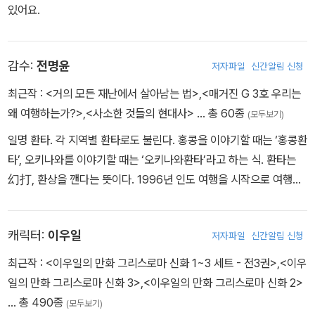
있어요.
감수:
전명윤
저자파일
신간알림 신청
최근작 :
<거의 모든 재난에서 살아남는 법>
,
<매거진 G 3호 우리는
왜 여행하는가?>
,
<사소한 것들의 현대사>
… 총 60종
(모두보기)
일명 환타. 각 지역별 환타로도 불린다. 홍콩을 이야기할 때는 ‘홍콩환
타’, 오키나와를 이야기할 때는 ‘오키나와환타’라고 하는 식. 환타는
幻打, 환상을 깬다는 뜻이다. 1996년 인도 여행을 시작으로 여행의
세계에 푹 빠졌다. 수많은 나라를 여행하며 특유의 입담과 삐딱한 시
선으로 ‘딴지일보’ 인도 특파원을 했고, 《시사저널》 《세계일보》 《시
캐릭터:
이우일
저자파일
신간알림 신청
사인》 등에 여행, 문화, 국제분쟁 등 다양한 주제의 글을 썼고 한겨레
에서 기명 칼럼을 쓰기도 했다. EBS 〈세계테마기행〉 스리랑카 편에
최근작 :
<이우일의 만화 그리스로마 신화 1~3 세트 - 전3권>
,
<이우
출연했으며, 각종 방송과 팟캐스트에서 맹활약하고 있다. 지은 책으
일의 만화 그리스로마 신화 3>
,
<이우일의 만화 그리스로마 신화 2>
로 《프렌즈 홍콩·마카오》 《프렌즈 베이징》 《프렌즈 인도·네팔》 《프
… 총 490종
(모두보기)