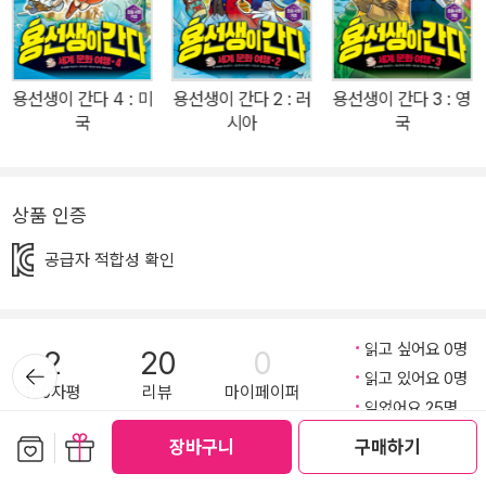
국사》, 《교양으로 읽는 용선생 세계사》, 《용선생의 시끌벅적 과학교
실》 등 다양한 시리즈를 통해 160만 독자를 사로잡은 용선생! 《용선
생이 간다》는 용선생과 역사반 아이들의 흥미진진 세계 여행을 따라
용선생이 간다 4 : 미
용선생이 간다 2 : 러
용선생이 간다 3 : 영
가며 세계 각국의 역사와 문화, 지리까지 저절로 공부하는 세계 문화
국
시아
국
체험학습 시리즈입니다. 최고의 가이드 ‘용선생’이 선물하는 특별한
세계여행! 용선생은 각국 여행 전문가의 자문을 거쳐 세계 각국의 주
요 볼거리와 다양한 문화를 체험하는 ‘알짜배기 10일 코스’를 준비했
상품 인증
습니다. 용선생과 역사반 아이들이 직접 밟아 나가는 10일간의 여정
공급자 적합성 확인
을 따라가다 보면, 그저 멀다고만 생각했던 세계 각국의 풍경이 생생
하게 다가오는 체험을 하게 될 것입니다. 여기에 깊이 있는 세계사 책
으로 유명한 《교양으로 읽는 용선생 세계사》의 집필진이 총출동, 그
읽고 싶어요 0명
2
20
0
냥 지나칠 수 있는 여행지의 풍경에 상세한 해설까지 담았습니다. 우
뒤로가
읽고 있어요 0명
기
리가 전혀 몰랐던 먼 나라의 신기한 모습부터, 잘 안다고 생각했던 이
100자평
리뷰
마이페이퍼
읽었어요 25명
웃 나라의 낯선 모습까지! 최고의 가이드 ‘용선생’이 선물하는 아주 특
보관함담기
선물하기
장바구니
구매하기
별한 세계여행이 시작됩니다. 진짜 여행처럼 보고, 먹고, 즐기고! 이것
이 책에 내가 남긴 글
저것 외우라는 식으로 지루하게 늘어놓는 지식은 사절! 《용선생이 간