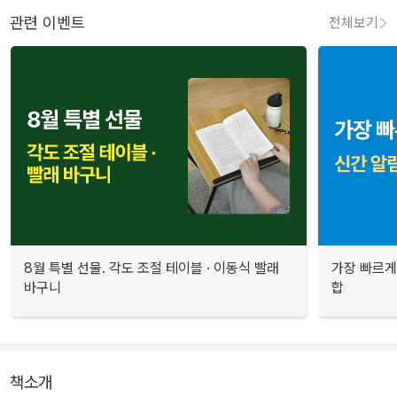
관련 이벤트
전체보기
8월 특별 선물. 각도 조절 테이블 · 이동식 빨래
가장 빠르게
바구니
합
책소개