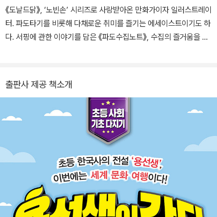
렌즈 오키나와》, 《상하이 100배 즐기기》 등의 여행서와 에세이 《생
《도날드닭》, ‘노빈손’ 시리즈로 사랑받아온 만화가이자 일러스트레이
각으로 인도하는 질문 여행》, 홍콩 민주화운동 르포 《리멤버 홍콩》도
터. 파도타기를 비롯해 다채로운 취미를 즐기는 에세이스트이기도 하
있다. 한마디로 정체불명.
다. 서핑에 관한 이야기를 담은 《파도수집노트》, 수집의 즐거움을 전
파하는 《콜렉터》, 아내와 함께한 긴 여행의 시간을 기록한 《ㅤㅍㅗㅌ
랜, 무엇을 하든 어디로 가든 우린》 등을 출간했다. 《이우일의 만화
그리스로마 신화》는 오랜 호기심이 빚어낸 결과물이다. 《오이디푸스
출판사 제공 책소개
왕》 《오뒷세이아》 등 여러 고전을 뒤적이며 탐독하고 공부하듯 파고
들던 어느 날, 하루에 한두 페이지씩 그림을 그리고 있는 자신을 발견
했고, 그렇게 쌓인 삼 년 남짓의 시간이 마침내 이 책이 되었다. 원전
에 충실하되, 작가 특유의 유머와 상상력으로 이야기의 틈을 자연스
럽게 채웠으며, 에피소드가 거듭될수록 깊이를 더하는 그림은 오래된
신화를 새롭고 생생하게 다시 읽게 만든다.