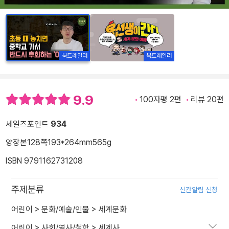
북트레일러
북트레일러
9.9
100자평 2편
리뷰 20편
세일즈포인트
934
양장본
128쪽
193*264mm
565g
ISBN 9791162731208
주제분류
신간알림 신청
어린이
>
문화/예술/인물
>
세계문화
어린이
>
사회/역사/철학
>
세계사