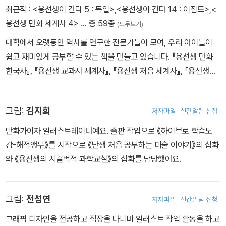
최근작 :
<용선생이 간다 5 : 독일>
,
<용선생이 간다 14 : 이집트>
,
<
꼼꼼하게 알아본다.
용선생 만화 세계사 4>
… 총 59종
(모두보기)
대학에서 오랫동안 역사를 연구한 전문가들이 모여, 우리 아이들이
쉽고 재미있게 공부할 수 있는 책을 만들고 있습니다. 『용선생 만화
한국사』, 『용선생 교과서 세계사』, 『용선생 처음 세계사』, 『용선생이
간다』 등을 쓰고 펴냈습니다.
그림:
김지희
저자파일
신간알림 신청
만화가이자 일러스트레이터예요. 출판 작업으로 《하이브로 학습도
감-해적앵무》를 시작으로 《난생 처음 공부하는 미술 이야기》의 삽화
와 《용선생의 시끌벅적 과학교실》의 삽화를 담당했어요.
그림:
전성연
저자파일
신간알림 신청
그래픽 디자인을 전공하고 직장을 다니며 일러스트 작업 활동을 하고