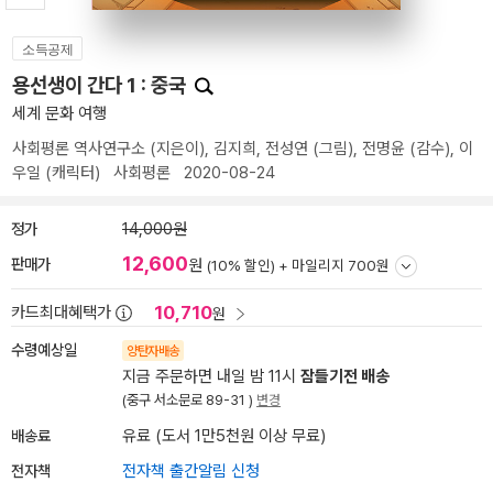
소득공제
용선생이 간다 1 : 중국
세계 문화 여행
사회평론 역사연구소
(지은이),
김지희
,
전성연
(그림),
전명윤
(감수),
이
우일
(캐릭터)
사회평론
2020-08-24
정가
14,000원
12,600
판매가
원
(10% 할인) +
마일리지 700원
10,710
카드최대혜택가
원
수령예상일
양탄자배송
지금 주문하면 내일 밤 11시
잠들기전 배송
(중구 서소문로 89-31 )
변경
배송료
유료 (도서 1만5천원 이상 무료)
전자책
전자책 출간알림 신청