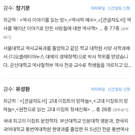
랜, 무엇을 하든 어디로 가든 우린》 등을 출간했다. 《이우일의 만화
감수:
정기문
저자파일
신간알림 신청
그리스로마 신화》는 오랜 호기심이 빚어낸 결과물이다. 《오이디푸스
왕》 《오뒷세이아》 등 여러 고전을 뒤적이며 탐독하고 공부하듯 파고
최근작 :
<역사 이야기를 읽는 밤>
,
<역사적 예수>
,
<[큰글자도서] 역
들던 어느 날, 하루에 한두 페이지씩 그림을 그리고 있는 자신을 발견
사를 재미난 이야기로 만든 사람들에 대한 역사책>
… 총 77종
(모두
했고, 그렇게 쌓인 삼 년 남짓의 시간이 마침내 이 책이 되었다. 원전
보기)
에 충실하되, 작가 특유의 유머와 상상력으로 이야기의 틈을 자연스
서울대학교 역사교육과를 졸업하고 같은 학교 대학원 서양 사학과에
럽게 채웠으며, 에피소드가 거듭될수록 깊이를 더하는 그림은 오래된
서 〈디오클레티아누스 대제의 경제정책〉으로 박사 학위를 받았습니
신화를 새롭고 생생하게 다시 읽게 만든다.
다. 군산대학교 역사철학부 역사 전공 교수로 학생들을 가르치고 있
습니다. 로마사 전공자로 30여 년간 서양고대사를 공부해 왔습니다.
지은 책으로 《역사 이야기를 읽는 밤》, 《역사학자 정기문의 식사(食
감수:
유성환
저자파일
신간알림 신청
史)》, 《역사는 재미 난 이야기라고 믿는 사람들을 위한 역사책》, 《왜
로마 제국은 기독교를 박해했을까?》, 《교회가 가르쳐주지 않은 성경
최근작 :
<[큰글자도서] 고대 이집트의 밤하늘>
,
<고대 이집트의 밤
의 역사》 등이 있고, 옮긴 책으로 《공간과 시간의 역사》, 《종말의 역
하늘>
,
<원전으로 읽는 고대 이집트 창세신화>
… 총 28종
(모두보기)
사》, 《교양, 다시 읽기》, 《청소년의 역사 1》, 《지식의 재발견》, 《고대
국내 최고의 이집트 문헌학자. 부산대학교 인문대학 영문과, 한국외
로마인의 생각과 힘》 등이 있습니다.
국어대학교 통번역대학원 한영과를 졸업한 뒤 5년간 전문 통번역사