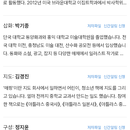
로 활동했다. 2012년 미국 브라운대학교 이집트학과에서 박사학위
를 취득한 후 서울대학교 인문대학 아시아언어문명학부와 동대학 인
문학연구원 선임연구원을 거쳐 현재 단국대학교 고대문명연구소 연
삽화:
박기종
저자파일
신간알림 신청
구교수로 재직 중이다. 2022년 공식 출범한 한국고대근동학회(KAN
ES)의 창립 멤버다. 《이집트 상형문자 필사 노트》, 《원전으로 읽는
단국 대학교 동양화과와 홍익 대학교 미술대학원을 졸업했습니다. 전
고대 이집트 창세신화》, 《고대 이집트 전쟁론: 개전권과 교전법을 중
국 대학 미전, 충청남도 미술 대전, 산수화 공모전 등에서 입상했습니
심으로》, 《고대 중근동의 팬데믹: 문명의 어두운 동반자》, 《역사 속의
다. 동화와 소설, 광고, 잡지 등 다양한 매체에서 일러스트 작가로 활
의사들: 국가의 질병관리와 의료인》(공저)을 썼고, 《최초의 소설 시
동하면서 보는 사람의 상상력을 자극하는 그림을 그리고 있습니다.
누헤 이야기》를 옮겼다. 2022년 KBS 1TV 〈역사저널 그날〉에 전문
『천재를 뛰어넘은 77인의 연습벌레들』, 『수학 대소동』, 『과학 탐정
패널로, 2023년과 2024년, 2025년에 걸쳐 tvN 〈벌거벗은 세계
지도:
김경진
저자파일
신간알림 신청
브라운』, 『용선생 세계사』, 『말 잘 듣는 약』, 『늦둥이 이른둥이』, 『너
사〉에 강연자로 출연했다. 이집트 문헌학을 전공한 지은이는 고대 이
무 시끄러워』 등의 책에 그림을 그렸습니다.
‘매핑’이란 지도 회사에서 일하면서 어린이, 청소년 책에 지도를 그리
집트의 문헌을 우리말로 정확하게 번역하는 데 천착하던 중, 이집트
고 있습니다. 얼마 전까지 중학교 교과서 만드는 일도 했습니다. 참여
의 실용적 지식을 기록한 문헌에도 흥미를 갖게 됐다. 그중 지은이가
한 책으로는 《아틀라스 중국사》, 《아틀라스 일본사》, 《아틀라스 중앙
주목한 것은 천문학, 수학, 의학으로, 이들 지식은 고대 이집트가 후대
유라시아사》, 《미래를 여는 한국의 역사》 등이 있습니다.
의 학문적 발전에 크게 이바지했다고 해도 지나치지 않았다. 특히 고
대 이집트 천문학은 이집트인의 신화생성적 사고와 과학적 접근법,
구성:
정지윤
저자파일
신간알림 신청