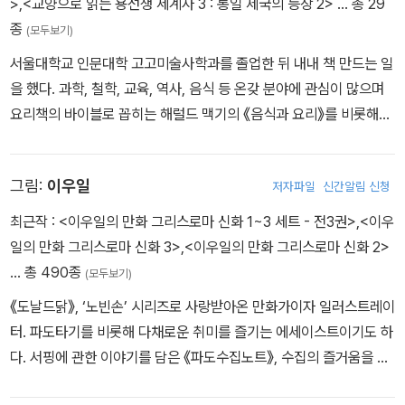
>
,
<교양으로 읽는 용선생 세계사 3 : 통일 제국의 등장 2>
… 총 29
종
(모두보기)
서울대학교 인문대학 고고미술사학과를 졸업한 뒤 내내 책 만드는 일
을 했다. 과학, 철학, 교육, 역사, 음식 등 온갖 분야에 관심이 많으며
요리책의 바이블로 꼽히는 해럴드 맥기의 《음식과 요리》를 비롯해
《철학을 위한 물리학》, 《내 아이의 스무 살, 학교는 준비해주지 않는
다》 등을 번역했고, 《교양으로 읽는 용선생 세계사》의 대표 필자로
그림:
이우일
저자파일
신간알림 신청
참여했다.
최근작 :
<이우일의 만화 그리스로마 신화 1~3 세트 - 전3권>
,
<이우
일의 만화 그리스로마 신화 3>
,
<이우일의 만화 그리스로마 신화 2>
… 총 490종
(모두보기)
《도날드닭》, ‘노빈손’ 시리즈로 사랑받아온 만화가이자 일러스트레이
터. 파도타기를 비롯해 다채로운 취미를 즐기는 에세이스트이기도 하
다. 서핑에 관한 이야기를 담은 《파도수집노트》, 수집의 즐거움을 전
파하는 《콜렉터》, 아내와 함께한 긴 여행의 시간을 기록한 《ㅤㅍㅗㅌ