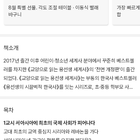
8월 특별 선물. 각도 조절 테이블 · 이동식 빨래
가장 빠르게
바구니
합
책소개
2017년 출간 이후 어린이·청소년 세계사 분야에서 꾸준히 베스트셀
러를 차지한 《교양으로 읽는 용선생 세계사》의 ‘전면 개정판’이 출간
되었다. 《교양으로 읽는 용선생 세계사》는 부동의 한국사 베스트셀러
《용선생의 시끌벅적 한국사》를 잇는 시리즈로, 초·중등 학부모 사이
에서 가장 많은 추천을 받는 세계사 도서다.
목차
세계사 공부가 막막하게 느껴지는 아이, 외우는 공부 방식에 흥미를
못 느끼는 아이, 역사에 관심을 갖기 시작하는 아이. 그리고 아이와 함
1교시 서아시아에 최초의 국제 사회가 피어나다
께 공부하고 싶은 학부모까지 모두에게 강력하게 추천한다.
고대 최초의 교역 중심지 시리아와 레바논을 가다