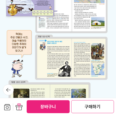
뒤로가
기
보관함담기
선물하기
장바구니
구매하기