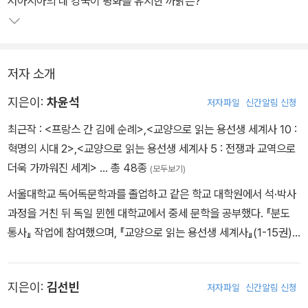
서아시아의 네 강국이 평화를 유지한 까닭은?
저자 소개
지은이:
차윤석
저자파일
신간알림 신청
최근작 :
<프랑스 간 김에 순례>
,
<교양으로 읽는 용선생 세계사 10 :
혁명의 시대 2>
,
<교양으로 읽는 용선생 세계사 5 : 전쟁과 교역으로
더욱 가까워진 세계>
… 총 48종
(모두보기)
서울대학교 독어독문학과를 졸업하고 같은 학교 대학원에서 석·박사
과정을 거친 뒤 독일 뮌헨 대학교에서 중세 문학을 공부했다. 『분도
통사』 작업에 참여했으며, 『교양으로 읽는 용선생 세계사』(1-15권),
『독일 간 김에 순례 – 뮌헨과 남부 독일』을 기획 및 집필했다. 『트리
스탄』(대산세계문학총서 186), 『그리스도교의 오후』, 『내 안의 빛을
지은이:
김선빈
저자파일
신간알림 신청
찾아』 등을 우리말로 옮겼다.