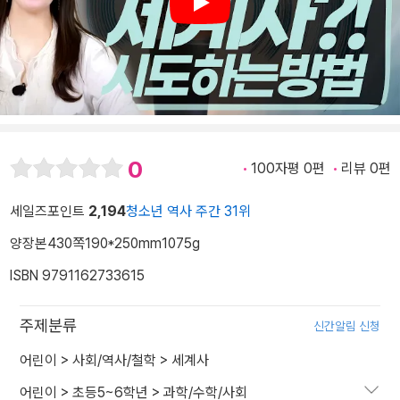
Play
0
100자평 0편
리뷰 0편
세일즈포인트
2,194
청소년 역사 주간 31위
양장본
430쪽
190*250mm
1075g
ISBN 9791162733615
주제분류
신간알림 신청
어린이
>
사회/역사/철학
>
세계사
어린이
>
초등5~6학년
>
과학/수학/사회