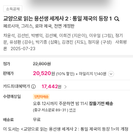
소득공제
교양으로 읽는 용선생 세계사 2 : 통일 제국의 등장 1
페르시아, 그리스, 로마 제국, 전면 개정판
차윤석
,
김선빈
,
박병익
,
김선혜
,
이희건
(지은이),
이우일
(그림),
정기
문
,
유성환
(감수),
박기종
(삽화),
김경진
(지도),
정지윤
(구성)
사회평
론
2025-07-23
정가
22,800원
20,520
판매가
원
(10% 할인) +
마일리지 1,140원
17,442
카드최대혜택가
원
수령예상일
양탄자배송
오후 12시까지 주문하면 밤 11시
잠들기전 배송
(중구 서소문로 89-31 )
변경
배송료
무료
이 도서는 <
교양으로 읽는 용선생 세계사 2 : 통일 제국의 등장 1
>의 개정