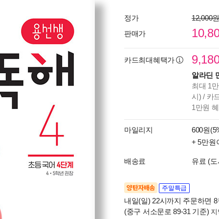
정가
12,000
10,8
판매가
9,18
카드최대혜택가
알라딘 
최대 1만
시) / 
1만원 
마일리지
600원(5
+ 5만원
배송료
유료 (도
양탄자배송
주말특급
내일(일) 22시까지 주문하면 8월
(중구 서소문로 89-31 기준)
지