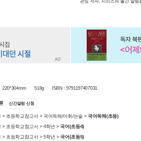
관심 저자, 시리즈의 출간 알
220*304mm
518g
ISBN : 9791197407031
류
신간알림 신청
서
>
초등학교참고서
>
국어독해/어휘/논술
>
국어독해(초등)
서
>
초등학교참고서
>
4학년
>
국어(초등4)
서
>
초등학교참고서
>
5학년
>
국어(초등5)