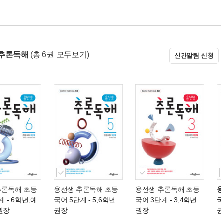
 추론독해
(총 6권 모두보기)
신간알림 신청
추론독해 초등
용선생 추론독해 초등
용선생 추론독해 초등
계
- 6학년,예
국어 5단계
- 5,6학년
국어 3단계
- 3,4학년
권장
권장
권장