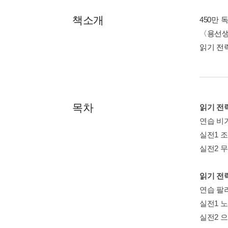
책소개
450만 
〈용선생 
읽기 전략
목차
읽기 전략
연습 비
실전1 
실전2 
읽기 전략
연습 팔
실전1 
실전2 