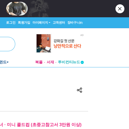
로그인
회원가입
마이페이지
고객센터
장바구니
(0)
펀드
북플
서재
투비컨티뉴드
창작플랫폼
투비컨티뉴드
 · 미니 콜드컵 (초중고참고서 3만원 이상)