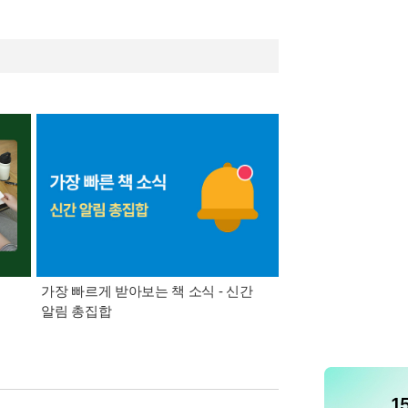
가장 빠르게 받아보는 책 소식 - 신간
경기컬처패스 1만원 
알림 총집합