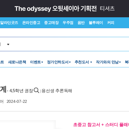
알라딘굿즈
온라인중고
중고매장
우주점
음반
블루레이
커피
서
스트
새로나온책
이벤트
정가인하도서
추천도서
작가와의 만남
북
단계
- 4,5학년 권장
용선생 추론독해
|
어
2024-07-22
초중고 참고서 + 스터디 플래너