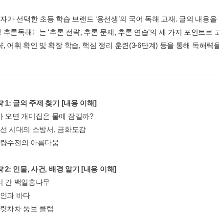
독자가 선택한 초등 학습 브랜드 ‘용선생’의 국어 독해 교재. 글의 내용
추론독해〉는 ‘추론 전략, 추론 문제, 추론 연습’의 세 가지 포인트로 
, 어휘 확인 및 확장 학습, 핵심 정리 훈련(3-6단계) 등을 통해 독해
 1: 글의 주제 찾기 [내용 이해]
가 오면 개미집은 물에 잠길까?
조선 시대의 소방서, 금화도감
무량수전의 아름다움
 2: 인물, 사건, 배경 알기 [내용 이해]
려 간 백일홍나무
노인과 바다
으랏차차 뚱보 클럽