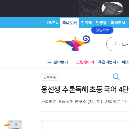
HOME
전자책
만권당
외국도서
국내도서
첫달무료
국내도
분야보기
오뒷세이아
추천마법사
베
소득공제
용선생 추론독해 초등 국어 4
사회평론 초등국어 연구소
(지은이)
사회평론주니