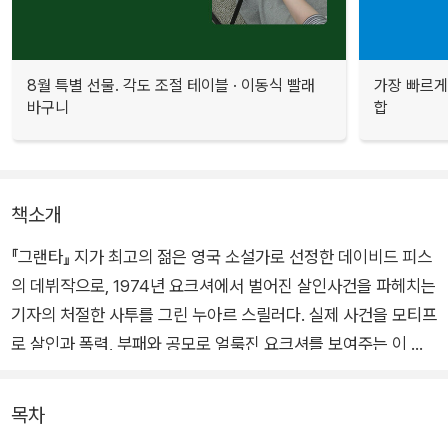
8월 특별 선물. 각도 조절 테이블 · 이동식 빨래
가장 빠르게
바구니
합
책소개
『그랜타』 지가 최고의 젊은 영국 소설가로 선정한 데이비드 피스
의 데뷔작으로, 1974년 요크셔에서 벌어진 살인사건을 파헤치는
기자의 처절한 사투를 그린 누아르 스릴러다. 실제 사건을 모티프
로 살인과 폭력, 부패와 공모로 얼룩진 요크셔를 보여주는 이 작
품은 복잡하고 거친 플롯, 스타카토로 끊기는 단문, 혼란스러운
내면의 독백 등 모방이 불가한 스타일을 통해 ‘요크셔 누아르’라
목차
는 새로운 범죄소설의 장르를 열었다.