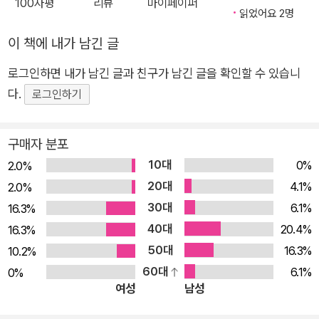
100자평
리뷰
마이페이퍼
운 범죄소설의 장르를 열었다. 이후 경찰, 파견수사관, 변호사 등
읽었어요 2명
각기 다른 인물을 주인공으로 내세워 『1977』 『1980』 『1983』을
이 책에 내가 남긴 글
이어나가며 당시 영국의 암울한 시대상을 적나라하게 담아냈고
로그인하면 내가 남긴 글과 친구가 남긴 글을 확인할 수 있습니
3부작 텔레비전 드라마로도 만들어져 방영되었다. 한국어판은
다.
요크셔 누아르의 시작을 알린 『1974』, 1977년의 매춘부 살인사
로그인하기
건을 추적하는 기자와 경찰의 이야기를 통해 요크셔 리퍼 사건을
본격적으로 다루는 『1977』을 선보인다. 시리즈의 모티프가 된
구매자 분포
‘요크셔 리퍼’는 실제로 1960년대와 1970년대 영국 북부의 리즈
10대
0%
2.0%
지역을 공포에 몰아넣었던 연쇄살인범이다. 특히 『1977』부터 요
20대
4.1%
2.0%
크셔 리퍼 사건이 전면에 등장하는데 사건 해결이나 범인 추적보
30대
6.1%
16.3%
다는 타락한 권력자, 부패한 경찰, 특종을 쫓는 언론 등 그 주변의
40대
20.4%
16.3%
이야기를 주요하게 다룬다. 이처럼 실화를 모티프로 한 연쇄살인
50대
16.3%
10.2%
이야기, 매춘부들을 노리는 살인마, 범죄자와의 경계가 모호할 만
60대
6.1%
0%
큼 폭력적인데다 여자관계로 얽혀 있는 경찰들, 어지러웠던 과거
여성
남성
를 되살리는 설정, 무겁고 어두운 분위기는 『블랙 달리아』 『LA