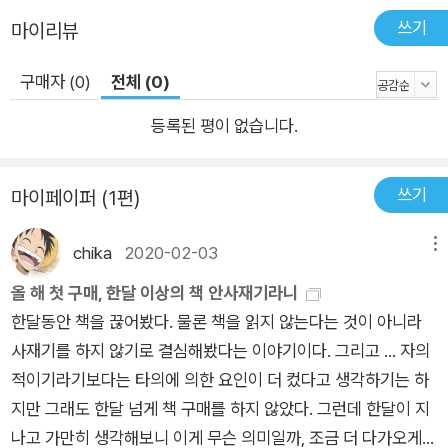
이스탄불로 떠나 영어를 가르친다. 그곳에서 보낸 이 년은 그가
쓰기
마이리뷰
여덟 살 이후 아무 글도 쓰지 않았던 유일한 시간이었다. 하루종
일 일해도 사정이 나아지지 않자 일자리를 제안받아 다시 일본으
구매자 (0)
전체 (0)
로 건너갔고 그곳에 정착한다. 당시 일본어를 한마디도 몰랐던 그
등록된 평이 없습니다.
는 영어책 중고 서점에 이끌리듯 드나들며 특히 범죄소설을 탐독
했고 제임스 엘로이를 접했다. 현실을 철저히 묘사하는 미국 범죄
소설 전통에 영향을 받은 그는 첫 소설의 소재로 요크셔 리퍼 살
쓰기
마이페이퍼 (1편)
인사건을 택한다. 희대의 연쇄살인마 잭 더 리퍼에서 따와 언론에
서 이름 붙인 요크셔 리퍼는 거리의 여자들을 잔인하게 죽이고 범
chika
2020-02-03
메뉴
행을 과시하듯 신문사에 편지를 보냈다. 피해자들과 그 주변인은
올 해 첫 구매, 한달 이상의 책 안사재기라니
말할 것도 없고 지역주민 수십만 명이 사건의 직접적인 영향을 받
한달동안 책을 끊어봤다. 물론 책을 읽지 않는다는 것이 아니라
았다. 경찰의 광범위한 수사로 당시 사건과 관련해 사연 하나쯤
사재기를 하지 않기로 결심해봤다는 이야기이다. 그리고 ... 자의
없는 사람이 없을 정도였다. 데이비드 피스는 팩트와 픽션을 뒤섞
적이기라기보다는 타의에 의한 요인이 더 컸다고 생각하기는 하
는 방식의 작품을 통해 그 시절 고향에 드리웠던 어두웠던 그림자
지만 그래도 한달 넘게 책 구매를 하지 않았다. 그런데 한달이 지
를, 평범한 사람들의 고통과 상처를 들여다보고자 했다. 픽션은
나고 가만히 생각해보니 이게 무슨 의미일까, 조금 더 다가오게