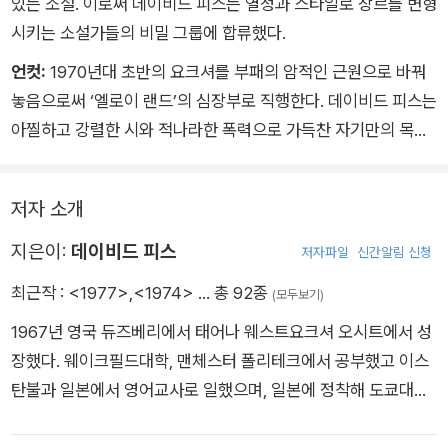
있는 소설. 이로써 데이비드 피스는 열정과 스타일로 장르를 변형
시키는 소설가들의 비밀 그룹에 합류했다.
언컷:
1970년대 초반의 요크셔를 부패의 암적인 근원으로 바꿔
놓음으로써 ‘엘로이 랜드’의 심장부로 직행한다. 데이비드 피스는
아찔하고 강렬한 시와 적나라한 폭력으로 가득찬 자기만의 목소
리를 찾았다.
저자 소개
지은이:
데이비드 피스
저자파일
신간알림 신청
최근작 :
<1977>
,
<1974>
… 총 92종
(모두보기)
1967년 영국 듀즈베리에서 태어나 웨스트요크셔 오시트에서 성
장했다. 웨이크필드대학, 맨체스터 폴리테크에서 공부했고 이스
탄불과 일본에서 영어교사로 일했으며, 일본에 정착해 도쿄대학
에서 현대문학을 강의했다. 1999년 『1974』로 데뷔했고 『1977』
『1980』 『1983』을 출간해 레드 라이딩 4부작을 완성했다. 실제