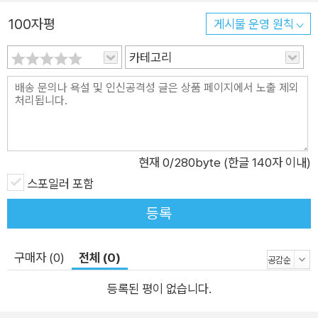
컨피덴셜』을 쓴 미국의 하드보일드 작가 제임스 엘로이를 연상시
100자평
키며 “1970년대 요크셔를 부패의 암적인 근원으로 바꿔놓음으
게시물 운영 원칙
로써 ‘엘로이 랜드’의 심장부로 직행한다” “제임스 엘로이를 연
카테고리
상시키는 스타일이지만 훨씬 더 암울한 뭔가에 빠져 있다”는 평
가를 받았다. 20세기 영국에서 가장 보수적이고 우익성이 강했
다는 대처 시대를 비판적으로 바라보며 스릴러 장르의 틀에 당시
사회 분위기를 담았다는 점에서는 에든버러의 현대사를 작품에
녹여낸 범죄소설 작가 이언 랜킨이 떠오르기도 한다. 분명한 것
현재
0
/280byte (한글 140자 이내)
은, 아찔하고 강렬한 시적 문체로 난폭하고 자극적인 이야기를 극
스포일러 포함
단까지 밀어붙이는 데이비드 피스만의 독창적 스타일이 이미 수
없이 소비된 범죄소설 장르도 혁신이 가능함을 보여주었다는 점
등록
이다. 데이비드 피스는 요크셔에서 태어나 웨이크필드 근처 오시
트에서 성장했다. 책과 글쓰기 외에도 음악, 만화에 빠져 십대 시
구매자 (0)
전체 (0)
절을 보냈고 엄청난 소설을 쓰겠다는 포부로 출판사들의 문을 두
등록된 평이 없습니다.
드렸지만 돌아오는 것은 어떤 글도 보내지 말라는 거절이었다. 계
속되는 불경기에 감당할 수 없을 만큼 빚이 늘어나자 생활을 위해