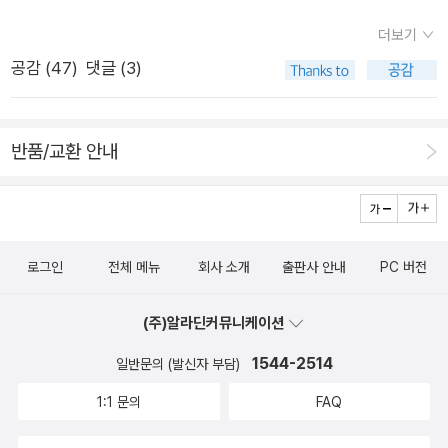
실제 삶에서 무슨 일이 일어나는지, 보통 사람들에게 깊은 영향을
된다. 지금 당장 읽지 않으면 안될 것 같았던 책들이 한달이 지나
주며 그들이 살아가는 시대를 반영하는 것이 무엇인지 확인하는
더보기
면 내가 무슨 책을 사려고 했더라? 하게 되는 책도 있고, 1년이 지
가장 완벽한 형식으로 보인다. 데이비드 피스 살인과 폭력, 부패
공감 (
47
)
댓글 (3)
나면 이 책은 어떤 내용인데 내가 구입하려고 장바구니에 덜컥 담
와 공모로 얼룩진 1974년의 요크셔 여기가 암흑과 혼돈의 지옥
아놓은 책일까, 하게 되는 책들도 있고...그래도 조금 줄어드는 듯
이다 잔인한 광채가 번득이는 비열한 거리의 스릴러 1974년 크
보이는 책사재기도 이 최첨단의 장바구니와 보관함, 급기야 지난
반품/교환 안내
리스마스를 앞둔 요크셔, 열 살 클레어가 하굣길에 실종된다. 수
해 지지난해 또지지지난해...거슬러 올라가며 내가 쓴 페이퍼까지
사대가 꾸려지고 기자들도 기삿거리를 찾아 분주히 움직이는 가
보여주면서 수많은 책들을 보여주고 있어서 언젠가는 사고말겠
운데, 〈요크셔 포스트〉의 기자 에디 역시 사건 취재에 투입된다.
어, 같은 심정으로 책을 들여다보고 있으니 그리 큰 의미가 없달
런던 대형 언론사에서 근무하다 고향 요크셔로 돌아온 그는 최근
까.아니다. 지금 당장은 구입하지 않으니 또 언젠가 구입하지 않
아버지의 죽음으로 정신적 충격에 시달리는 한편, 전국지에 실릴
로그인
전체 메뉴
회사 소개
출판사 안내
PC 버전
게 될수도 있기는 하구나.아무튼 그러고 있다. 하지만 주말에 급
기사를 쓰고야 말겠다는 야심을 불태우고 있다. 조사중 과거의 미
히 한 권 주문을 했고 - 옆동네에서 주는 쿠폰들을 놓칠수가 없어
(주)알라딘커뮤니케이션
제사건들에서 연관성을 발견하고 피해 가족들을 취재하면서도
서 주문을 하지 않을수가 없어. 무려 삼천원이나 주는데다가 거기
머릿속은 온통 특종을 따낼 생각뿐이다. 결국 실종 아동의 끔찍한
1544-2514
에는 적립금과 포인트가 좀 쌓여있는관계로다가. 뭐. 그렇다고.
일반문의 (발신자 부담)
시신이 발견되자 지역사회가 발칵 뒤집히고 신문사가 스타 기자
책구입하게 되면 장바구니에서 결제하게 될 책,
1:1 문의
FAQ
잭 화이트헤드에게 사건을 맡기면서 에디의 불안과 조바심은 극
읽으면 좋겠지만 않을 책들, 그리고 관심이 있는 책들과 지금 갖
에 달한다. 한편 민영주택 건설과 공급을 둘러싼 뇌물사건을 취재