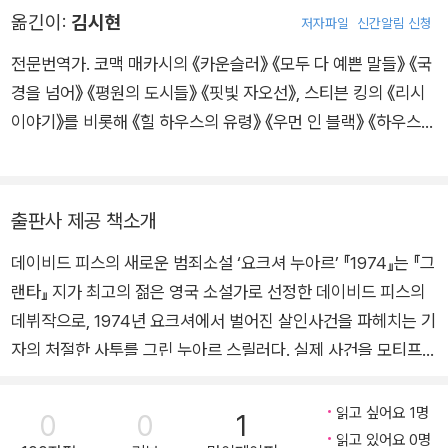
옮긴이:
김시현
저자파일
신간알림 신청
요크셔 리퍼 살인사건을 배경으로 부패경찰 이야기를 다룬 이 시
리즈는 3부작 텔레비전 드라마로도 만들어져 채널4에서 방영되
전문번역가. 코맥 매카시의 《카운슬러》 《모두 다 예쁜 말들》 《국
었다. 2003년 『그랜타』 지가 선정하는 최고의 젊은 영국 소설가
경을 넘어》 《평원의 도시들》 《핏빛 자오선》, 스티븐 킹의 《리시
로 꼽혔고, 대처 시대 영국의 상징적 사건인 광산파업을 그린 『G
이야기》를 비롯해 《힐 하우스의 유령》 《우먼 인 블랙》 《하우스
B84』로 2005년 제임스 테이트 블랙 메모리얼 상을 수상했다. 2
오브 카드》 등을 우리말로 옮겼다.
차세계대전 당시 일본의 실제 연쇄살인을 소재로 ‘도쿄 3부작’을
기획, 『도쿄 0년』 『점령당한 도시』를 출간했고, 『도쿄 리덕스』 출
출판사 제공 책소개
간을 앞두고 있다. 그 밖의 작품으로 동명의 영화로 개봉된 『뎀드
유나이티드』, 골드스미스상 최종 후보작 『레드 오어 데드』가 있
데이비드 피스의 새로운 범죄소설 ‘요크셔 누아르’ 『1974』는 『그
다.
랜타』 지가 최고의 젊은 영국 소설가로 선정한 데이비드 피스의
데뷔작으로, 1974년 요크셔에서 벌어진 살인사건을 파헤치는 기
자의 처절한 사투를 그린 누아르 스릴러다. 실제 사건을 모티프로
살인과 폭력, 부패와 공모로 얼룩진 요크셔를 보여주는 이 작품은
복잡하고 거친 플롯, 스타카토로 끊기는 단문, 혼란스러운 내면의
읽고 싶어요 1명
0
0
1
독백 등 모방이 불가한 스타일을 통해 ‘요크셔 누아르’라는 새로
읽고 있어요 0명