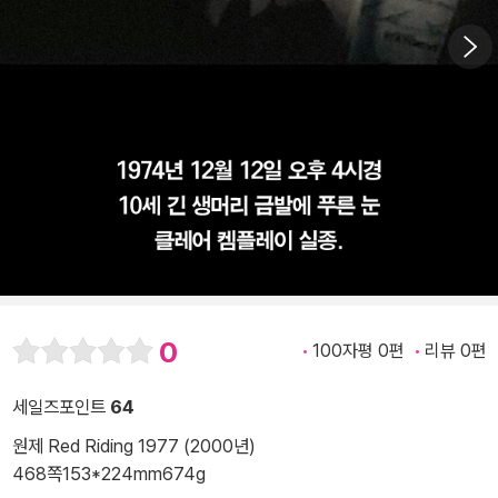
0
100자평 0편
리뷰 0편
세일즈포인트
64
원제 Red Riding 1977 (2000년)
468쪽
153*224mm
674g