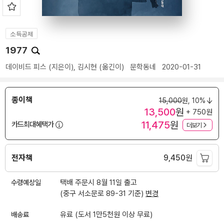
소득공제
1977
데이비드 피스
(지은이),
김시현
(옮긴이)
문학동네
2020-01-31
종이책
15,000
원,
10%
13,500
원
+ 750원
11,475
원
카드최대혜택가
더보기
전자책
9,450
원
수령예상일
택배 주문시 8월 11일 출고
(중구 서소문로 89-31 기준)
변경
배송료
유료 (도서 1만5천원 이상 무료)