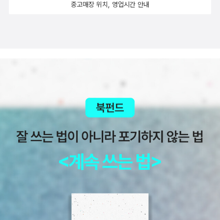
고 있어서 읽으려고 하는 책들.점심 먹고 열심히 땀까지 흘려가며
중고매장 위치, 영업시간 안내
중이던 선배 기자 배리가 의문의 차사고로 사망하고, 한 남자가
걸어댕겼더니 살짝 피곤하다. 오후 네시의 시간. 이제 두시간 후
에디에게 접근해 배리의 취재 자료를 넘긴다. 에디는 자료에 등장
면 퇴근인데 오늘 나는 한일이 도대체 뭔가. ㅠㅠ 오랫만에 사무
하는 거물들과 자신이 취재중인 살인사건들을 연결시키며 추악
실에서 여유를 부리게 되니 오히려 하루를 공치는 것처럼 되어버
한 부패와 공모의 근원에 서서히 다가간다. 하지만 취재차 만난
렸어. 시사인이나 경향잡지에서 공통적으로 자살하려
피해자의 어머니, 시신을 찾는 데 도움을 줬다는 영매가 살해되면
는 마음,이 추천되었다. 그리고 역시 어떤 내용인지 전혀 몰라도
서 그 자신이 경찰서로 끌려간다…… 소설은 마지막까지 무엇도
똥 이야기가 나오니 눈길을 확 사로잡는다. 그리고 또 에코사이
명확하게 설명하지 않는다. 독자들은 그저 지옥 같았던 요크셔의
드.
과거를, 부패의 근원을 그저 들여다볼 수 있을 뿐이다.