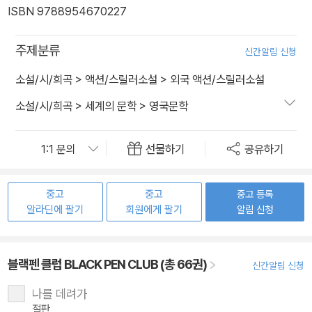
ISBN 9788954670227
주제분류
신간알림 신청
소설/시/희곡
>
액션/스릴러소설
>
외국 액션/스릴러소설
소설/시/희곡
>
세계의 문학
>
영국문학
선물하기
공유하기
중고
중고
중고 등록
알라딘에 팔기
회원에게 팔기
알림 신청
블랙펜 클럽 BLACK PEN CLUB (총 66권)
신간알림 신청
나를 데려가
절판