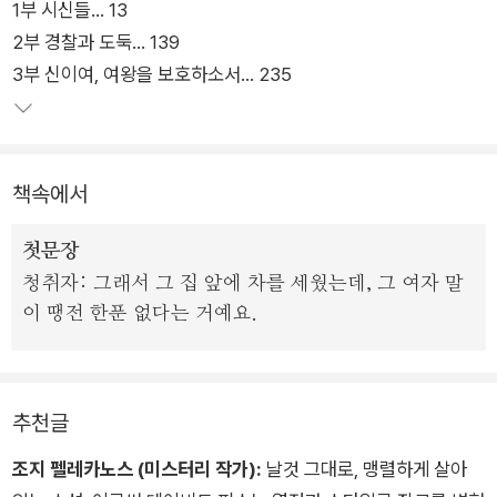
1부 시신들… 13
2부 경찰과 도둑… 139
이후 경찰, 파견수사관, 변호사 등 각기 다른 인물을 주인공으로
3부 신이여, 여왕을 보호하소서… 235
내세워 『1977』 『1980』 『1983』을 이어나가며 당시 영국의 암울
한 시대상을 적나라하게 담아냈고 3부작 텔레비전 드라마로도
만들어져 방영되었다. 한국어판은 요크셔 누아르의 시작을 알린
『1974』, 1977년의 매춘부 살인사건을 추적하는 기자와 경찰의
책속에서
이야기를 통해 요크셔 리퍼 사건을 본격적으로 다루는 『1977』을
선보인다.
첫문장
청취자: 그래서 그 집 앞에 차를 세웠는데, 그 여자 말
시리즈의 모티프가 된 ‘요크셔 리퍼’는 실제로 1960년대와 1970
이 땡전 한푼 없다는 거예요.
년대 영국 북부의 리즈 지역을 공포에 몰아넣었던 연쇄살인범이
다. 특히 『1977』부터 요크셔 리퍼 사건이 전면에 등장하는데 사
건 해결이나 범인 추적보다는 타락한 권력자, 부패한 경찰, 특종
추천글
을 쫓는 언론 등 그 주변의 이야기를 주요하게 다룬다.
조지 펠레카노스 (미스터리 작가):
날것 그대로, 맹렬하게 살아