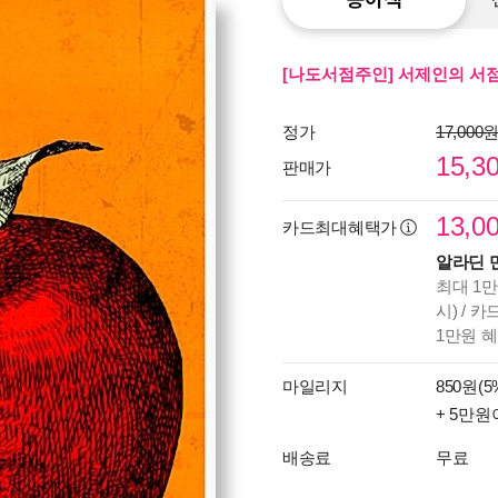
[나도서점주인] 서제인의 서점
정가
17,000
15,3
판매가
13,0
카드최대혜택가
알라딘 
최대 1만
시) / 
1만원 
마일리지
850원(5
+ 5만원
배송료
무료