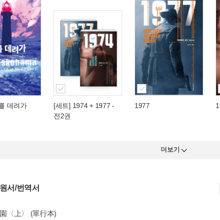
나를 데려가
[세트] 1974 + 1977 -
1977
1
전2권
더보기
 원서/번역서
樂園〈上〉 (單行本)