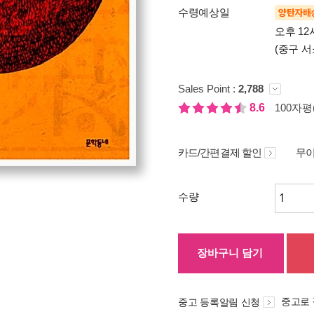
수령예상일
양탄자배
오후 12
(중구 서
Sales Point :
2,788
8.6
100자평(
카드/간편결제 할인
무이
수량
장바구니 담기
중고로
중고 등록알림 신청