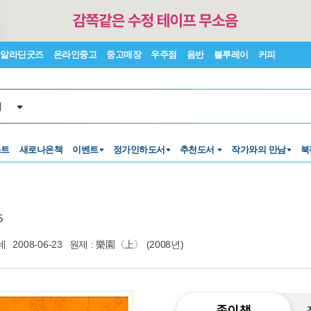
알라딘굿즈
온라인중고
중고매장
우주점
음반
블루레이
커피
서
스트
새로나온책
이벤트
정가인하도서
추천도서
작가와의 만남
북
5
네
2008-06-23
원제 : 樂園〈上〉 (2008년)
종이책