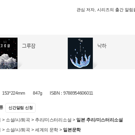
관심 저자, 시리즈의 출간 알
153*224mm
847g
ISBN : 9788954606011
류
신간알림 신청
서
>
소설/시/희곡
>
추리/미스터리소설
>
일본 추리/미스터리소설
서
>
소설/시/희곡
>
세계의 문학
>
일본문학