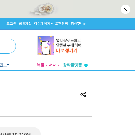
로그인
회원가입
마이페이지
고객센터
장바구니
(0)
펀드
북플
서재
투비컨티뉴드
창작플랫폼
투비컨티뉴드