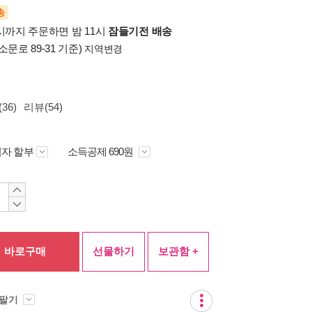
송
시까지 주문하면 밤 11시
잠들기전 배송
소문로 89-31 기준)
지역변경
36)
리뷰(54)
자 할부
소득공제 690원
바로구매
선물하기
보관함 +
 팔기