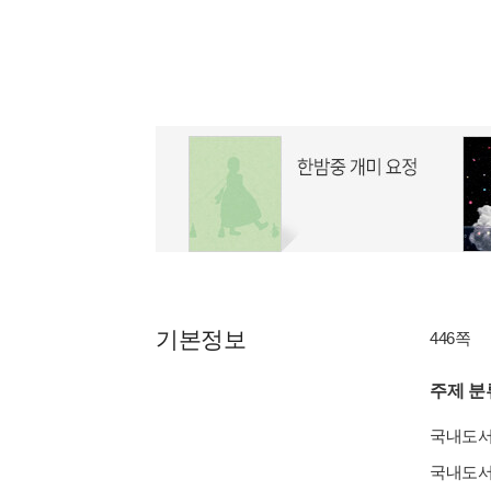
기본정보
446쪽
주제 분
국내도
국내도