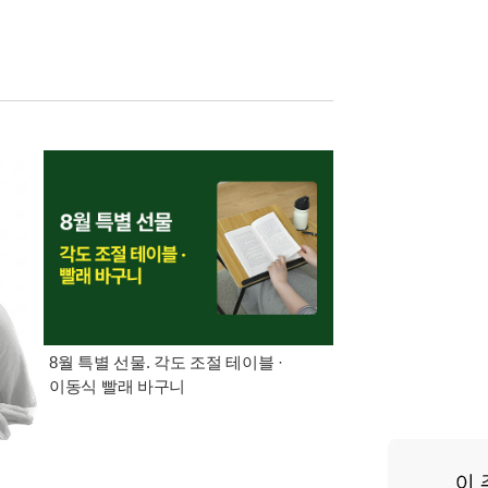
8월 특별 선물. 각도 조절 테이블 ·
가장 빠르게 받아보는 
이동식 빨래 바구니
알림 총집합