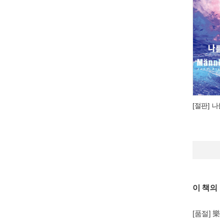
[절판] 
이 책의
[품절] 