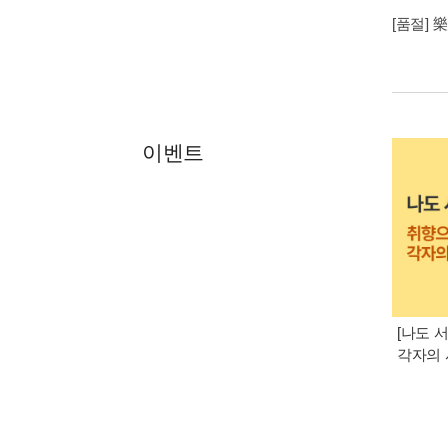
[품절] 
이벤트
[나도 
각자의 