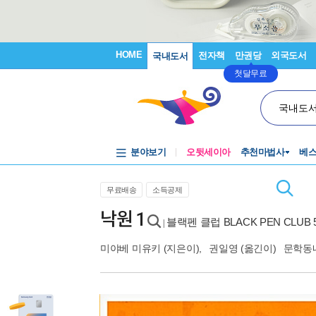
HOME
전자책
만권당
외국도서
국내도서
첫달무료
국내도
분야보기
오뒷세이아
추천마법사
베
무료배송
소득공제
낙원 1
블랙펜 클럽 BLACK PEN CLUB 
|
미야베 미유키
(지은이),
권일영
(옮긴이)
문학동