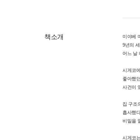
책소개
미야베 
9년의 
어느 날
시게코에
좋아했던
사건이 
집 구조
흡사했다
비밀을 
시게코는